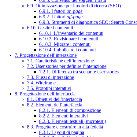
6.8.3. Consenso dei soggetti ritratti
6.9. Ottimizzazione per i motori di ricerca (SEO)
6.9.1. I fattori
on-page
6.9.2. I fattori
off-page
6.9.3. Strumenti di diagnostica SEO: Search Cons
6.10. Gestire i contenuti
6.10.1. L’inventario dei contenuti
6.10.2. Revisionare i contenuti
6.10.3. Migrare i contenuti
6.10.4. Pubblicare i contenuti
7. Progettazione dell’interazione
7.1. Caratteristiche dell’interazione
7.2. User stories per definire l’interazione
7.2.1. Differenza tra scenari e user stories
7.3. Flussi di interazione
7.4. Wireframe
7.5. Prototipi interattivi
8. Progettazione dell’interfaccia
8.1. Obiettivi dell’interfaccia
8.2. Elementi dell’interfaccia
8.2.1. Elementi di composizione
8.2.2. Elementi interattivi
8.2.3. Elementi testuali (microtesti)
8.3. Progettare e costruire in alta fedeltà
8.3.1. Layout di pagina