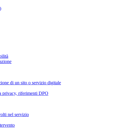
)
ilità
azione
ione di un sito o servizio digitale
va privacy, riferimenti DPO
olti nel servizio
ntervento