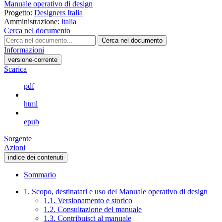
Manuale operativo di design
Progetto:
Designers Italia
Amministrazione:
italia
Cerca nel documento
Cerca nel documento
Informazioni
versione-corrente
Scarica
pdf
html
epub
Sorgente
Azioni
indice dei contenuti
Sommario
1. Scopo, destinatari e uso del Manuale operativo di design
1.1. Versionamento e storico
1.2. Consultazione del manuale
1.3. Contribuisci al manuale