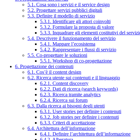
5.1. Cosa sono i servizi e il service design
5.2. Progettare servizi pubblici digitali
5.3. Definire il modello di servizio
5.3.1. Identificare gli attori coinvolti
5.3.2. Formulare la proposta di valore
5.3.3. Inquadrare gli elementi costitutivi del serviz
5.4. Descrivere il funzionamento del servizio
5.4.1. Mappare l’ecosistema
5.4.2. Rappresentare i flussi di servizio
5.5. Co-progettare le soluzioni
5.5.1. Workshop di co-progettazione
6. Progettazione dei contenuti
6.1. Cos’è il content design
6.2. Ricerca utente sui contenuti e il linguaggio
6.2.1. Content discovery
6.2.2. Dati di ricerca (search keywords)
6.2.3. Ricerca tramite analytics
6.2.4. Ricerca sui forum
6.3. Dalla ricerca ai bisogni degli utenti
6.3.1. User stories per definire i contenuti
6.3.2. Job stories per definire i contenuti
6.3.3. Criteri di accettazione
6.4. Architettura dell’informazione
6.4.1. Definire l’architettura dell’informazione
6.4.2. Alberatura