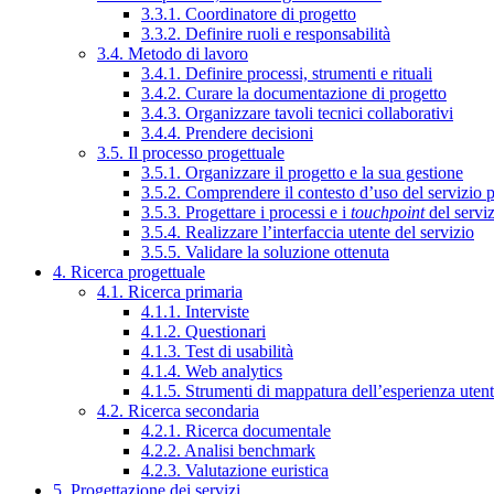
3.3.1. Coordinatore di progetto
3.3.2. Definire ruoli e responsabilità
3.4. Metodo di lavoro
3.4.1. Definire processi, strumenti e rituali
3.4.2. Curare la documentazione di progetto
3.4.3. Organizzare tavoli tecnici collaborativi
3.4.4. Prendere decisioni
3.5. Il processo progettuale
3.5.1. Organizzare il progetto e la sua gestione
3.5.2. Comprendere il contesto d’uso del servizio 
3.5.3. Progettare i processi e i
touchpoint
del servi
3.5.4. Realizzare l’interfaccia utente del servizio
3.5.5. Validare la soluzione ottenuta
4. Ricerca progettuale
4.1. Ricerca primaria
4.1.1. Interviste
4.1.2. Questionari
4.1.3. Test di usabilità
4.1.4. Web analytics
4.1.5. Strumenti di mappatura dell’esperienza uten
4.2. Ricerca secondaria
4.2.1. Ricerca documentale
4.2.2. Analisi benchmark
4.2.3. Valutazione euristica
5. Progettazione dei servizi