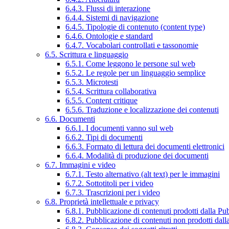
6.4.3. Flussi di interazione
6.4.4. Sistemi di navigazione
6.4.5. Tipologie di contenuto (content type)
6.4.6. Ontologie e standard
6.4.7. Vocabolari controllati e tassonomie
6.5. Scrittura e linguaggio
6.5.1. Come leggono le persone sul web
6.5.2. Le regole per un linguaggio semplice
6.5.3. Microtesti
6.5.4. Scrittura collaborativa
6.5.5. Content critique
6.5.6. Traduzione e localizzazione dei contenuti
6.6. Documenti
6.6.1. I documenti vanno sul web
6.6.2. Tipi di documenti
6.6.3. Formato di lettura dei documenti elettronici
6.6.4. Modalità di produzione dei documenti
6.7. Immagini e video
6.7.1. Testo alternativo (alt text) per le immagini
6.7.2. Sottotitoli per i video
6.7.3. Trascrizioni per i video
6.8. Proprietà intellettuale e privacy
6.8.1. Pubblicazione di contenuti prodotti dalla P
6.8.2. Pubblicazione di contenuti non prodotti dal