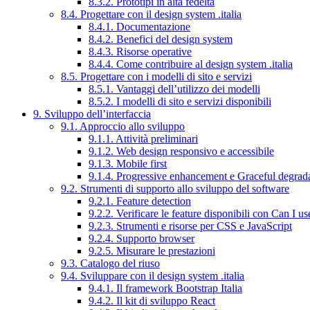
8.3.2. Prototipi in alta fedeltà
8.4. Progettare con il design system .italia
8.4.1. Documentazione
8.4.2. Benefici del design system
8.4.3. Risorse operative
8.4.4. Come contribuire al design system .italia
8.5. Progettare con i modelli di sito e servizi
8.5.1. Vantaggi dell’utilizzo dei modelli
8.5.2. I modelli di sito e servizi disponibili
9. Sviluppo dell’interfaccia
9.1. Approccio allo sviluppo
9.1.1. Attività preliminari
9.1.2. Web design responsivo e accessibile
9.1.3. Mobile first
9.1.4. Progressive enhancement e Graceful degrad
9.2. Strumenti di supporto allo sviluppo del software
9.2.1. Feature detection
9.2.2. Verificare le feature disponibili con Can I us
9.2.3. Strumenti e risorse per CSS e JavaScript
9.2.4. Supporto browser
9.2.5. Misurare le prestazioni
9.3. Catalogo del riuso
9.4. Sviluppare con il design system .italia
9.4.1. Il framework Bootstrap Italia
9.4.2. Il kit di sviluppo React