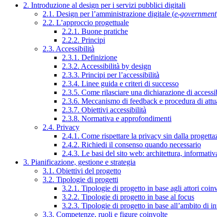
2. Introduzione al design per i servizi pubblici digitali
2.1. Design per l’amministrazione digitale (
e-government
2.2. L’approccio progettuale
2.2.1. Buone pratiche
2.2.2. Principi
2.3. Accessibilità
2.3.1. Definizione
2.3.2. Accessibilità by design
2.3.3. Principi per l’accessibilità
2.3.4. Linee guida e criteri di successo
2.3.5. Come rilasciare una dichiarazione di accessib
2.3.6. Meccanismo di feedback e procedura di attu
2.3.7. Obiettivi accessibilità
2.3.8. Normativa e approfondimenti
2.4. Privacy
2.4.1. Come rispettare la privacy sin dalla progettaz
2.4.2. Richiedi il consenso quando necessario
2.4.3. Le basi del sito web: architettura, informati
3. Pianificazione, gestione e strategia
3.1. Obiettivi del progetto
3.2. Tipologie di progetti
3.2.1. Tipologie di progetto in base agli attori coinv
3.2.2. Tipologie di progetto in base al focus
3.2.3. Tipologie di progetto in base all’ambito di i
3.3. Competenze, ruoli e figure coinvolte