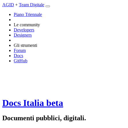
AGID
+
Team Digitale
Piano Triennale
Le community
Developers
Designers
Gli strumenti
Forum
Docs
GitHub
Docs Italia
beta
Documenti pubblici, digitali.