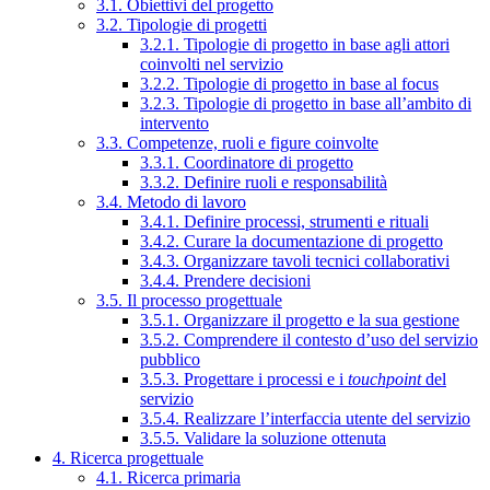
3.1. Obiettivi del progetto
3.2. Tipologie di progetti
3.2.1. Tipologie di progetto in base agli attori
coinvolti nel servizio
3.2.2. Tipologie di progetto in base al focus
3.2.3. Tipologie di progetto in base all’ambito di
intervento
3.3. Competenze, ruoli e figure coinvolte
3.3.1. Coordinatore di progetto
3.3.2. Definire ruoli e responsabilità
3.4. Metodo di lavoro
3.4.1. Definire processi, strumenti e rituali
3.4.2. Curare la documentazione di progetto
3.4.3. Organizzare tavoli tecnici collaborativi
3.4.4. Prendere decisioni
3.5. Il processo progettuale
3.5.1. Organizzare il progetto e la sua gestione
3.5.2. Comprendere il contesto d’uso del servizio
pubblico
3.5.3. Progettare i processi e i
touchpoint
del
servizio
3.5.4. Realizzare l’interfaccia utente del servizio
3.5.5. Validare la soluzione ottenuta
4. Ricerca progettuale
4.1. Ricerca primaria