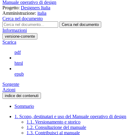
Manuale operativo di design
Progetto:
Designers Italia
Amministrazione:
italia
Cerca nel documento
Cerca nel documento
Informazioni
versione-corrente
Scarica
pdf
html
epub
Sorgente
Azioni
indice dei contenuti
Sommario
1. Scopo, destinatari e uso del Manuale operativo di design
1.1. Versionamento e storico
1.2. Consultazione del manuale
1.3. Contribuisci al manuale