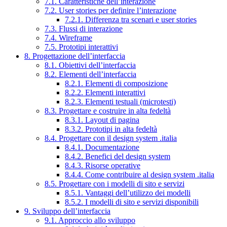
7.1. Caratteristiche dell’interazione
7.2. User stories per definire l’interazione
7.2.1. Differenza tra scenari e user stories
7.3. Flussi di interazione
7.4. Wireframe
7.5. Prototipi interattivi
8. Progettazione dell’interfaccia
8.1. Obiettivi dell’interfaccia
8.2. Elementi dell’interfaccia
8.2.1. Elementi di composizione
8.2.2. Elementi interattivi
8.2.3. Elementi testuali (microtesti)
8.3. Progettare e costruire in alta fedeltà
8.3.1. Layout di pagina
8.3.2. Prototipi in alta fedeltà
8.4. Progettare con il design system .italia
8.4.1. Documentazione
8.4.2. Benefici del design system
8.4.3. Risorse operative
8.4.4. Come contribuire al design system .italia
8.5. Progettare con i modelli di sito e servizi
8.5.1. Vantaggi dell’utilizzo dei modelli
8.5.2. I modelli di sito e servizi disponibili
9. Sviluppo dell’interfaccia
9.1. Approccio allo sviluppo