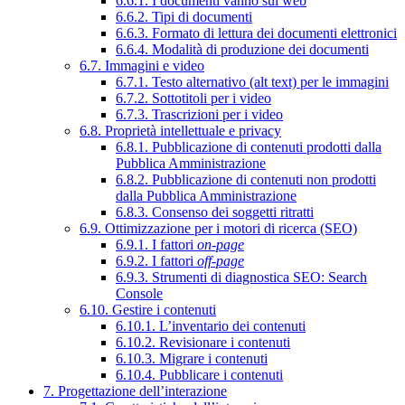
6.6.1. I documenti vanno sul web
6.6.2. Tipi di documenti
6.6.3. Formato di lettura dei documenti elettronici
6.6.4. Modalità di produzione dei documenti
6.7. Immagini e video
6.7.1. Testo alternativo (alt text) per le immagini
6.7.2. Sottotitoli per i video
6.7.3. Trascrizioni per i video
6.8. Proprietà intellettuale e privacy
6.8.1. Pubblicazione di contenuti prodotti dalla
Pubblica Amministrazione
6.8.2. Pubblicazione di contenuti non prodotti
dalla Pubblica Amministrazione
6.8.3. Consenso dei soggetti ritratti
6.9. Ottimizzazione per i motori di ricerca (SEO)
6.9.1. I fattori
on-page
6.9.2. I fattori
off-page
6.9.3. Strumenti di diagnostica SEO: Search
Console
6.10. Gestire i contenuti
6.10.1. L’inventario dei contenuti
6.10.2. Revisionare i contenuti
6.10.3. Migrare i contenuti
6.10.4. Pubblicare i contenuti
7. Progettazione dell’interazione