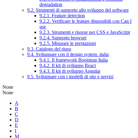
degradation
9.2. Strumenti di supporto allo sviluppo del software
9.2.1. Feature detection
9.2.2. Verificare le feature disponibili con Can I
use
9.2.3. Strumenti e risorse per CSS e JavaScript
9.2.4. Supporto browser
9.2.5. Misurare le prestazioni
9.3. Catalogo del riuso
9.4. Sviluppare con il design system .italia
9.4.1. Il framework Bootstrap Italia
9.4.2. Il kit di sviluppo React
9.4.3. Il kit di sviluppo Angular
9.5. Sviluppare con i modelli di sito e servizi
None
None
A
B
C
D
E
I
M