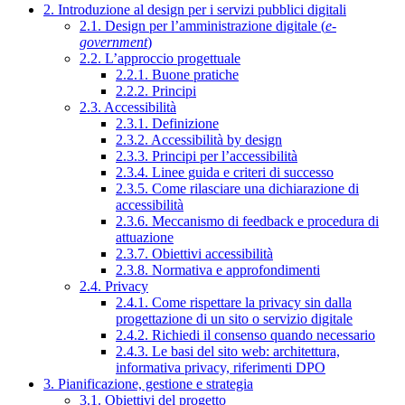
2. Introduzione al design per i servizi pubblici digitali
2.1. Design per l’amministrazione digitale (
e-
government
)
2.2. L’approccio progettuale
2.2.1. Buone pratiche
2.2.2. Principi
2.3. Accessibilità
2.3.1. Definizione
2.3.2. Accessibilità by design
2.3.3. Principi per l’accessibilità
2.3.4. Linee guida e criteri di successo
2.3.5. Come rilasciare una dichiarazione di
accessibilità
2.3.6. Meccanismo di feedback e procedura di
attuazione
2.3.7. Obiettivi accessibilità
2.3.8. Normativa e approfondimenti
2.4. Privacy
2.4.1. Come rispettare la privacy sin dalla
progettazione di un sito o servizio digitale
2.4.2. Richiedi il consenso quando necessario
2.4.3. Le basi del sito web: architettura,
informativa privacy, riferimenti DPO
3. Pianificazione, gestione e strategia
3.1. Obiettivi del progetto