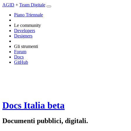
AGID
+
Team Digitale
Piano Triennale
Le community
Developers
Designers
Gli strumenti
Forum
Docs
GitHub
Docs Italia
beta
Documenti pubblici, digitali.