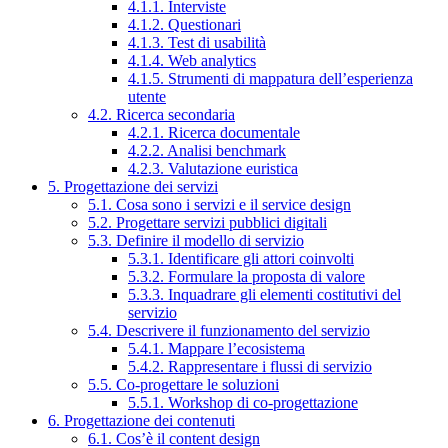
4.1.1. Interviste
4.1.2. Questionari
4.1.3. Test di usabilità
4.1.4. Web analytics
4.1.5. Strumenti di mappatura dell’esperienza
utente
4.2. Ricerca secondaria
4.2.1. Ricerca documentale
4.2.2. Analisi benchmark
4.2.3. Valutazione euristica
5. Progettazione dei servizi
5.1. Cosa sono i servizi e il service design
5.2. Progettare servizi pubblici digitali
5.3. Definire il modello di servizio
5.3.1. Identificare gli attori coinvolti
5.3.2. Formulare la proposta di valore
5.3.3. Inquadrare gli elementi costitutivi del
servizio
5.4. Descrivere il funzionamento del servizio
5.4.1. Mappare l’ecosistema
5.4.2. Rappresentare i flussi di servizio
5.5. Co-progettare le soluzioni
5.5.1. Workshop di co-progettazione
6. Progettazione dei contenuti
6.1. Cos’è il content design