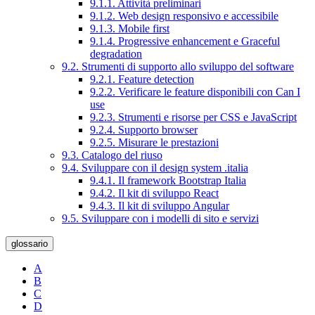
9.1.1. Attività preliminari
9.1.2. Web design responsivo e accessibile
9.1.3. Mobile first
9.1.4. Progressive enhancement e Graceful
degradation
9.2. Strumenti di supporto allo sviluppo del software
9.2.1. Feature detection
9.2.2. Verificare le feature disponibili con Can I
use
9.2.3. Strumenti e risorse per CSS e JavaScript
9.2.4. Supporto browser
9.2.5. Misurare le prestazioni
9.3. Catalogo del riuso
9.4. Sviluppare con il design system .italia
9.4.1. Il framework Bootstrap Italia
9.4.2. Il kit di sviluppo React
9.4.3. Il kit di sviluppo Angular
9.5. Sviluppare con i modelli di sito e servizi
glossario
A
B
C
D