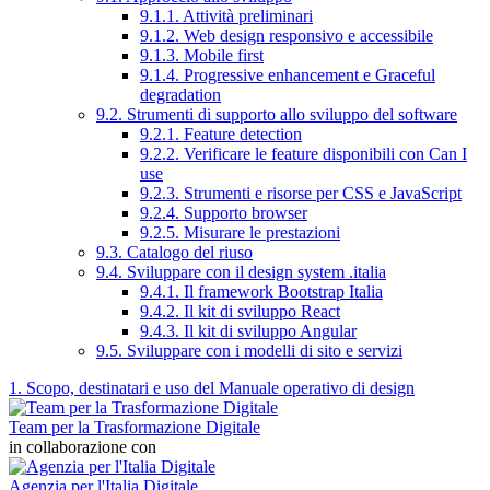
9.1.1. Attività preliminari
9.1.2. Web design responsivo e accessibile
9.1.3. Mobile first
9.1.4. Progressive enhancement e Graceful
degradation
9.2. Strumenti di supporto allo sviluppo del software
9.2.1. Feature detection
9.2.2. Verificare le feature disponibili con Can I
use
9.2.3. Strumenti e risorse per CSS e JavaScript
9.2.4. Supporto browser
9.2.5. Misurare le prestazioni
9.3. Catalogo del riuso
9.4. Sviluppare con il design system .italia
9.4.1. Il framework Bootstrap Italia
9.4.2. Il kit di sviluppo React
9.4.3. Il kit di sviluppo Angular
9.5. Sviluppare con i modelli di sito e servizi
1. Scopo, destinatari e uso del Manuale operativo di design
Team per la Trasformazione Digitale
in collaborazione con
Agenzia per l'Italia Digitale