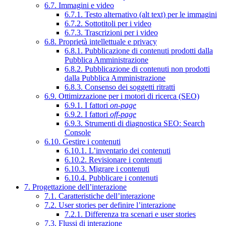
6.7. Immagini e video
6.7.1. Testo alternativo (alt text) per le immagini
6.7.2. Sottotitoli per i video
6.7.3. Trascrizioni per i video
6.8. Proprietà intellettuale e privacy
6.8.1. Pubblicazione di contenuti prodotti dalla
Pubblica Amministrazione
6.8.2. Pubblicazione di contenuti non prodotti
dalla Pubblica Amministrazione
6.8.3. Consenso dei soggetti ritratti
6.9. Ottimizzazione per i motori di ricerca (SEO)
6.9.1. I fattori
on-page
6.9.2. I fattori
off-page
6.9.3. Strumenti di diagnostica SEO: Search
Console
6.10. Gestire i contenuti
6.10.1. L’inventario dei contenuti
6.10.2. Revisionare i contenuti
6.10.3. Migrare i contenuti
6.10.4. Pubblicare i contenuti
7. Progettazione dell’interazione
7.1. Caratteristiche dell’interazione
7.2. User stories per definire l’interazione
7.2.1. Differenza tra scenari e user stories
7.3. Flussi di interazione