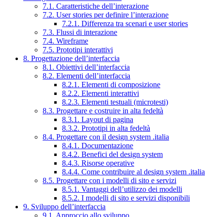
7.1. Caratteristiche dell’interazione
7.2. User stories per definire l’interazione
7.2.1. Differenza tra scenari e user stories
7.3. Flussi di interazione
7.4. Wireframe
7.5. Prototipi interattivi
8. Progettazione dell’interfaccia
8.1. Obiettivi dell’interfaccia
8.2. Elementi dell’interfaccia
8.2.1. Elementi di composizione
8.2.2. Elementi interattivi
8.2.3. Elementi testuali (microtesti)
8.3. Progettare e costruire in alta fedeltà
8.3.1. Layout di pagina
8.3.2. Prototipi in alta fedeltà
8.4. Progettare con il design system .italia
8.4.1. Documentazione
8.4.2. Benefici del design system
8.4.3. Risorse operative
8.4.4. Come contribuire al design system .italia
8.5. Progettare con i modelli di sito e servizi
8.5.1. Vantaggi dell’utilizzo dei modelli
8.5.2. I modelli di sito e servizi disponibili
9. Sviluppo dell’interfaccia
9.1. Approccio allo sviluppo