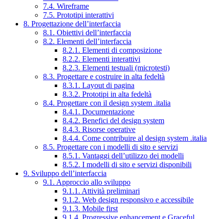
7.4. Wireframe
7.5. Prototipi interattivi
8. Progettazione dell’interfaccia
8.1. Obiettivi dell’interfaccia
8.2. Elementi dell’interfaccia
8.2.1. Elementi di composizione
8.2.2. Elementi interattivi
8.2.3. Elementi testuali (microtesti)
8.3. Progettare e costruire in alta fedeltà
8.3.1. Layout di pagina
8.3.2. Prototipi in alta fedeltà
8.4. Progettare con il design system .italia
8.4.1. Documentazione
8.4.2. Benefici del design system
8.4.3. Risorse operative
8.4.4. Come contribuire al design system .italia
8.5. Progettare con i modelli di sito e servizi
8.5.1. Vantaggi dell’utilizzo dei modelli
8.5.2. I modelli di sito e servizi disponibili
9. Sviluppo dell’interfaccia
9.1. Approccio allo sviluppo
9.1.1. Attività preliminari
9.1.2. Web design responsivo e accessibile
9.1.3. Mobile first
9.1.4. Progressive enhancement e Graceful