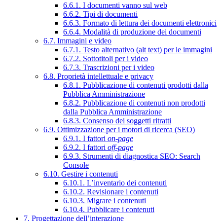
6.6.1. I documenti vanno sul web
6.6.2. Tipi di documenti
6.6.3. Formato di lettura dei documenti elettronici
6.6.4. Modalità di produzione dei documenti
6.7. Immagini e video
6.7.1. Testo alternativo (alt text) per le immagini
6.7.2. Sottotitoli per i video
6.7.3. Trascrizioni per i video
6.8. Proprietà intellettuale e privacy
6.8.1. Pubblicazione di contenuti prodotti dalla
Pubblica Amministrazione
6.8.2. Pubblicazione di contenuti non prodotti
dalla Pubblica Amministrazione
6.8.3. Consenso dei soggetti ritratti
6.9. Ottimizzazione per i motori di ricerca (SEO)
6.9.1. I fattori
on-page
6.9.2. I fattori
off-page
6.9.3. Strumenti di diagnostica SEO: Search
Console
6.10. Gestire i contenuti
6.10.1. L’inventario dei contenuti
6.10.2. Revisionare i contenuti
6.10.3. Migrare i contenuti
6.10.4. Pubblicare i contenuti
7. Progettazione dell’interazione