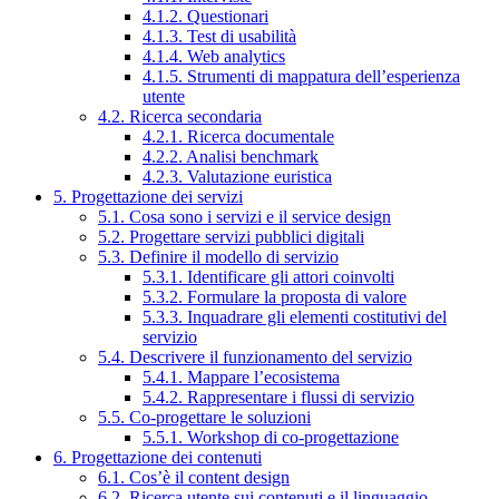
4.1.2. Questionari
4.1.3. Test di usabilità
4.1.4. Web analytics
4.1.5. Strumenti di mappatura dell’esperienza
utente
4.2. Ricerca secondaria
4.2.1. Ricerca documentale
4.2.2. Analisi benchmark
4.2.3. Valutazione euristica
5. Progettazione dei servizi
5.1. Cosa sono i servizi e il service design
5.2. Progettare servizi pubblici digitali
5.3. Definire il modello di servizio
5.3.1. Identificare gli attori coinvolti
5.3.2. Formulare la proposta di valore
5.3.3. Inquadrare gli elementi costitutivi del
servizio
5.4. Descrivere il funzionamento del servizio
5.4.1. Mappare l’ecosistema
5.4.2. Rappresentare i flussi di servizio
5.5. Co-progettare le soluzioni
5.5.1. Workshop di co-progettazione
6. Progettazione dei contenuti
6.1. Cos’è il content design
6.2. Ricerca utente sui contenuti e il linguaggio