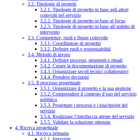
3.2. Tipologie di progetti
3.2.1. Tipologie di progetto in base agli attori
coinvolti nel servizio
3.2.2. Tipologie di progetto in base al focus
3.2.3. Tipologie di progetto in base all’ambito di
intervento
3.3. Competenze, ruoli e figure coinvolte
3.3.1. Coordinatore di progetto
3.3.2. Definire ruoli e responsabilità
3.4. Metodo di lavoro
3.4.1. Definire processi, strumenti e rituali
3.4.2. Curare la documentazione di progetto
3.4.3. Organizzare tavoli tecnici collaborativi
3.4.4. Prendere decisioni
3.5. Il processo progettuale
3.5.1. Organizzare il progetto e la sua gestione
3.5.2. Comprendere il contesto d’uso del servizio
pubblico
3.5.3. Progettare i processi e i
touchpoint
del
servizio
3.5.4. Realizzare l’interfaccia utente del servizio
3.5.5. Validare la soluzione ottenuta
4. Ricerca progettuale
4.1. Ricerca primaria
4.1.1. Interviste