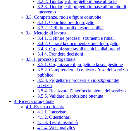
3.2.2. Tipologie di progetto in base al focus
3.2.3. Tipologie di progetto in base all’ambito di
intervento
3.3. Competenze, ruoli e figure coinvolte
3.3.1. Coordinatore di progetto
3.3.2. Definire ruoli e responsabilità
3.4. Metodo di lavoro
3.4.1. Definire processi, strumenti e rituali
3.4.2. Curare la documentazione di progetto
3.4.3. Organizzare tavoli tecnici collaborativi
3.4.4. Prendere decisioni
3.5. Il processo progettuale
3.5.1. Organizzare il progetto e la sua gestione
3.5.2. Comprendere il contesto d’uso del servizio
pubblico
3.5.3. Progettare i processi e i
touchpoint
del
servizio
3.5.4. Realizzare l’interfaccia utente del servizio
3.5.5. Validare la soluzione ottenuta
4. Ricerca progettuale
4.1. Ricerca primaria
4.1.1. Interviste
4.1.2. Questionari
4.1.3. Test di usabilità
4.1.4. Web analytics