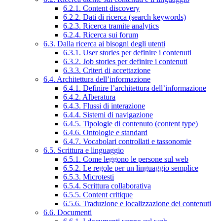
6.2.1. Content discovery
6.2.2. Dati di ricerca (search keywords)
6.2.3. Ricerca tramite analytics
6.2.4. Ricerca sui forum
6.3. Dalla ricerca ai bisogni degli utenti
6.3.1. User stories per definire i contenuti
6.3.2. Job stories per definire i contenuti
6.3.3. Criteri di accettazione
6.4. Architettura dell’informazione
6.4.1. Definire l’architettura dell’informazione
6.4.2. Alberatura
6.4.3. Flussi di interazione
6.4.4. Sistemi di navigazione
6.4.5. Tipologie di contenuto (content type)
6.4.6. Ontologie e standard
6.4.7. Vocabolari controllati e tassonomie
6.5. Scrittura e linguaggio
6.5.1. Come leggono le persone sul web
6.5.2. Le regole per un linguaggio semplice
6.5.3. Microtesti
6.5.4. Scrittura collaborativa
6.5.5. Content critique
6.5.6. Traduzione e localizzazione dei contenuti
6.6. Documenti