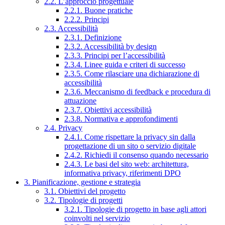
2.2. L’approccio progettuale
2.2.1. Buone pratiche
2.2.2. Principi
2.3. Accessibilità
2.3.1. Definizione
2.3.2. Accessibilità by design
2.3.3. Principi per l’accessibilità
2.3.4. Linee guida e criteri di successo
2.3.5. Come rilasciare una dichiarazione di
accessibilità
2.3.6. Meccanismo di feedback e procedura di
attuazione
2.3.7. Obiettivi accessibilità
2.3.8. Normativa e approfondimenti
2.4. Privacy
2.4.1. Come rispettare la privacy sin dalla
progettazione di un sito o servizio digitale
2.4.2. Richiedi il consenso quando necessario
2.4.3. Le basi del sito web: architettura,
informativa privacy, riferimenti DPO
3. Pianificazione, gestione e strategia
3.1. Obiettivi del progetto
3.2. Tipologie di progetti
3.2.1. Tipologie di progetto in base agli attori
coinvolti nel servizio