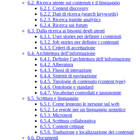
6.2. Ricerca utente sui contenuti e il linguaggio
6.2.1. Content discovery
6.2.2. Dati di ricerca (search keywords)
6.2.3. Ricerca tramite analytics
6.2.4. Ricerca sui forum
6.3. Dalla ricerca ai bisogni degli utenti
6.3.1. User stories per definire i contenuti
6.3.2. Job stories per definire i contenuti
6.3.3. Criteri di accettazione
6.4. Architettura dell’informazione
6.4.1. Definire l’architettura dell’informazione
6.4.2. Alberatura
6.4.3. Flussi di interazione
6.4.4. Sistemi di navigazione
6.4.5. Tipologie di contenuto (content type)
6.4.6. Ontologie e standard
6.4.7. Vocabolari controllati e tassonomie
6.5. Scrittura e linguaggio
6.5.1. Come leggono le persone sul web
6.5.2. Le regole per un linguaggio semplice
6.5.3. Microtesti
6.5.4. Scrittura collaborativa
6.5.5. Content critique
6.5.6. Traduzione e localizzazione dei contenuti
6.6. Documenti