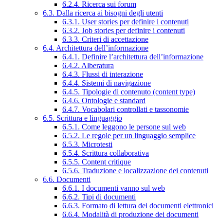
6.2.4. Ricerca sui forum
6.3. Dalla ricerca ai bisogni degli utenti
6.3.1. User stories per definire i contenuti
6.3.2. Job stories per definire i contenuti
6.3.3. Criteri di accettazione
6.4. Architettura dell’informazione
6.4.1. Definire l’architettura dell’informazione
6.4.2. Alberatura
6.4.3. Flussi di interazione
6.4.4. Sistemi di navigazione
6.4.5. Tipologie di contenuto (content type)
6.4.6. Ontologie e standard
6.4.7. Vocabolari controllati e tassonomie
6.5. Scrittura e linguaggio
6.5.1. Come leggono le persone sul web
6.5.2. Le regole per un linguaggio semplice
6.5.3. Microtesti
6.5.4. Scrittura collaborativa
6.5.5. Content critique
6.5.6. Traduzione e localizzazione dei contenuti
6.6. Documenti
6.6.1. I documenti vanno sul web
6.6.2. Tipi di documenti
6.6.3. Formato di lettura dei documenti elettronici
6.6.4. Modalità di produzione dei documenti