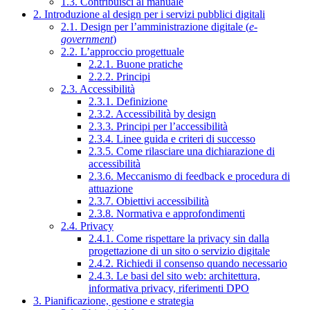
1.3. Contribuisci al manuale
2. Introduzione al design per i servizi pubblici digitali
2.1. Design per l’amministrazione digitale (
e-
government
)
2.2. L’approccio progettuale
2.2.1. Buone pratiche
2.2.2. Principi
2.3. Accessibilità
2.3.1. Definizione
2.3.2. Accessibilità by design
2.3.3. Principi per l’accessibilità
2.3.4. Linee guida e criteri di successo
2.3.5. Come rilasciare una dichiarazione di
accessibilità
2.3.6. Meccanismo di feedback e procedura di
attuazione
2.3.7. Obiettivi accessibilità
2.3.8. Normativa e approfondimenti
2.4. Privacy
2.4.1. Come rispettare la privacy sin dalla
progettazione di un sito o servizio digitale
2.4.2. Richiedi il consenso quando necessario
2.4.3. Le basi del sito web: architettura,
informativa privacy, riferimenti DPO
3. Pianificazione, gestione e strategia