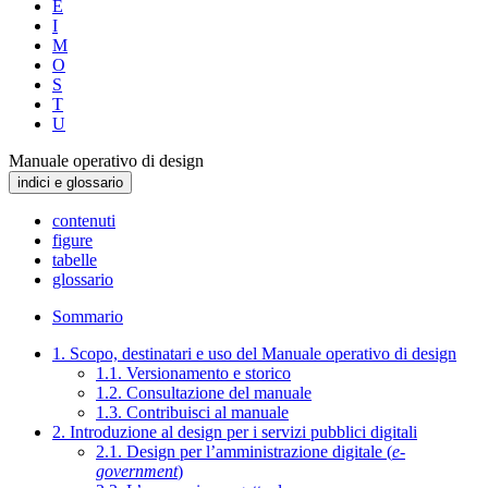
E
I
M
O
S
T
U
Manuale operativo di design
indici e glossario
contenuti
figure
tabelle
glossario
Sommario
1. Scopo, destinatari e uso del Manuale operativo di design
1.1. Versionamento e storico
1.2. Consultazione del manuale
1.3. Contribuisci al manuale
2. Introduzione al design per i servizi pubblici digitali
2.1. Design per l’amministrazione digitale (
e-
government
)