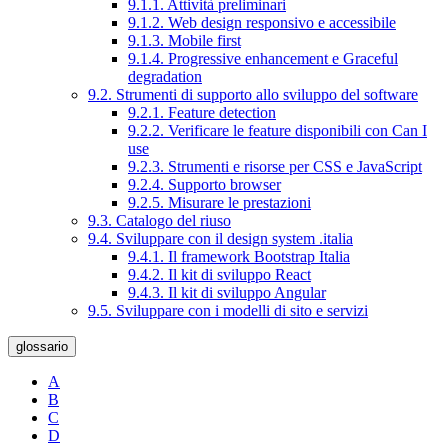
9.1.1. Attività preliminari
9.1.2. Web design responsivo e accessibile
9.1.3. Mobile first
9.1.4. Progressive enhancement e Graceful
degradation
9.2. Strumenti di supporto allo sviluppo del software
9.2.1. Feature detection
9.2.2. Verificare le feature disponibili con Can I
use
9.2.3. Strumenti e risorse per CSS e JavaScript
9.2.4. Supporto browser
9.2.5. Misurare le prestazioni
9.3. Catalogo del riuso
9.4. Sviluppare con il design system .italia
9.4.1. Il framework Bootstrap Italia
9.4.2. Il kit di sviluppo React
9.4.3. Il kit di sviluppo Angular
9.5. Sviluppare con i modelli di sito e servizi
glossario
A
B
C
D