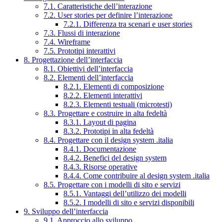
7.1. Caratteristiche dell’interazione
7.2. User stories per definire l’interazione
7.2.1. Differenza tra scenari e user stories
7.3. Flussi di interazione
7.4. Wireframe
7.5. Prototipi interattivi
8. Progettazione dell’interfaccia
8.1. Obiettivi dell’interfaccia
8.2. Elementi dell’interfaccia
8.2.1. Elementi di composizione
8.2.2. Elementi interattivi
8.2.3. Elementi testuali (microtesti)
8.3. Progettare e costruire in alta fedeltà
8.3.1. Layout di pagina
8.3.2. Prototipi in alta fedeltà
8.4. Progettare con il design system .italia
8.4.1. Documentazione
8.4.2. Benefici del design system
8.4.3. Risorse operative
8.4.4. Come contribuire al design system .italia
8.5. Progettare con i modelli di sito e servizi
8.5.1. Vantaggi dell’utilizzo dei modelli
8.5.2. I modelli di sito e servizi disponibili
9. Sviluppo dell’interfaccia
9.1. Approccio allo sviluppo