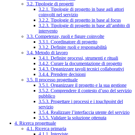
3.2. Tipologie di progetti
3.2.1. Tipologie di progetto in base agli attori
coinvolti nel servizio
3.2.2. Tipologie di progetto in base al focus
3.2.3. Tipologie di progetto in base all’ambito di
intervento
3.3. Competenze, ruoli e figure coinvolte
3.3.1. Coordinatore di progetto
3.3.2. Definire ruoli e responsabilità
3.4. Metodo di lavoro
3.4.1. Definire processi, strumenti e rituali
3.4.2. Curare la documentazione di progetto
3.4.3. Organizzare tavoli tecnici collaborativi
3.4.4. Prendere decisioni
3.5. Il processo progettuale
3.5.1. Organizzare il progetto e la sua gestione
3.5.2. Comprendere il contesto d’uso del servizio
pubblico
3.5.3. Progettare i processi e i
touchpoint
del
servizio
3.5.4. Realizzare l’interfaccia utente del servizio
3.5.5. Validare la soluzione ottenuta
4. Ricerca progettuale
4.1. Ricerca primaria
4.1.1. Interviste