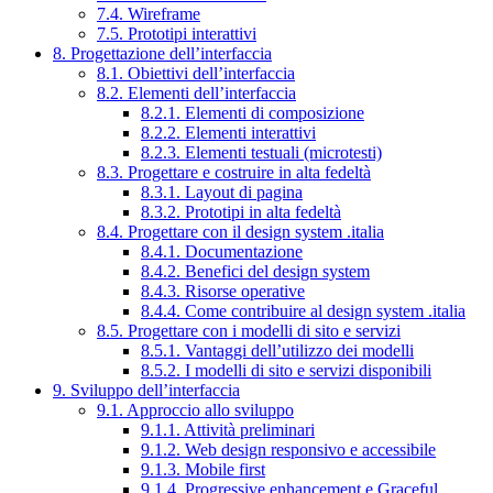
7.4. Wireframe
7.5. Prototipi interattivi
8. Progettazione dell’interfaccia
8.1. Obiettivi dell’interfaccia
8.2. Elementi dell’interfaccia
8.2.1. Elementi di composizione
8.2.2. Elementi interattivi
8.2.3. Elementi testuali (microtesti)
8.3. Progettare e costruire in alta fedeltà
8.3.1. Layout di pagina
8.3.2. Prototipi in alta fedeltà
8.4. Progettare con il design system .italia
8.4.1. Documentazione
8.4.2. Benefici del design system
8.4.3. Risorse operative
8.4.4. Come contribuire al design system .italia
8.5. Progettare con i modelli di sito e servizi
8.5.1. Vantaggi dell’utilizzo dei modelli
8.5.2. I modelli di sito e servizi disponibili
9. Sviluppo dell’interfaccia
9.1. Approccio allo sviluppo
9.1.1. Attività preliminari
9.1.2. Web design responsivo e accessibile
9.1.3. Mobile first
9.1.4. Progressive enhancement e Graceful