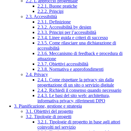
2.2. L’approccio progettuale
2.2.1. Buone pratiche
2.2.2. Principi
2.3. Accessibilità
2.3.1. Definizione
2.3.2. Accessibilità by design
2.3.3. Principi per l’accessibilità
2.3.4. Linee guida e criteri di successo
2.3.5. Come rilasciare una dichiarazione di
accessibilità
2.3.6. Meccanismo di feedback e procedura di
attuazione
2.3.7. Obiettivi accessibilità
2.3.8. Normativa e approfondimenti
2.4. Privacy
2.4.1. Come rispettare la privacy sin dalla
progettazione di un sito o servizio digitale
2.4.2. Richiedi il consenso quando necessario
2.4.3. Le basi del sito web: architettura,
informativa privacy, riferimenti DPO
3. Pianificazione, gestione e strategia
3.1. Obiettivi del progetto
3.2. Tipologie di progetti
3.2.1. Tipologie di progetto in base agli attori
coinvolti nel servizio