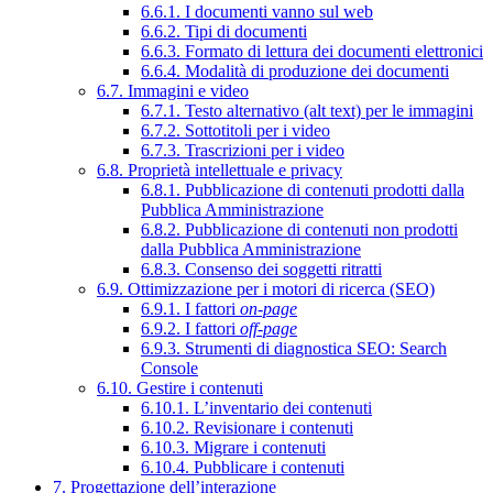
6.6.1. I documenti vanno sul web
6.6.2. Tipi di documenti
6.6.3. Formato di lettura dei documenti elettronici
6.6.4. Modalità di produzione dei documenti
6.7. Immagini e video
6.7.1. Testo alternativo (alt text) per le immagini
6.7.2. Sottotitoli per i video
6.7.3. Trascrizioni per i video
6.8. Proprietà intellettuale e privacy
6.8.1. Pubblicazione di contenuti prodotti dalla
Pubblica Amministrazione
6.8.2. Pubblicazione di contenuti non prodotti
dalla Pubblica Amministrazione
6.8.3. Consenso dei soggetti ritratti
6.9. Ottimizzazione per i motori di ricerca (SEO)
6.9.1. I fattori
on-page
6.9.2. I fattori
off-page
6.9.3. Strumenti di diagnostica SEO: Search
Console
6.10. Gestire i contenuti
6.10.1. L’inventario dei contenuti
6.10.2. Revisionare i contenuti
6.10.3. Migrare i contenuti
6.10.4. Pubblicare i contenuti
7. Progettazione dell’interazione