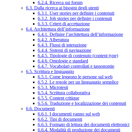
6.2.4. Ricerca sui forum
6.3. Dalla ricerca ai bisogni degli utenti
6.3.1. User stories per definire i contenuti
6.3.2. Job stories per definire i contenuti
6.3.3. Criteri di accettazione
6.4. Architettura dell’informazione
6.4.1. Definire l’architettura dell’informazione
6.4.2. Alberatura
6.4.3. Flussi di interazione
6.4.4. Sistemi di navigazione
6.4.5. Tipologie di contenuto (content type)
6.4.6. Ontologie e standard
6.4.7. Vocabolari controllati e tassonomie
6.5. Scrittura e linguaggio
6.5.1. Come leggono le persone sul web
6.5.2. Le regole per un linguaggio semplice
6.5.3. Microtesti
6.5.4. Scrittura collaborativa
6.5.5. Content critique
6.5.6. Traduzione e localizzazione dei contenuti
6.6. Documenti
6.6.1. I documenti vanno sul web
6.6.2. Tipi di documenti
6.6.3. Formato di lettura dei documenti elettronici
6.6.4. Modalità di produzione dei documenti