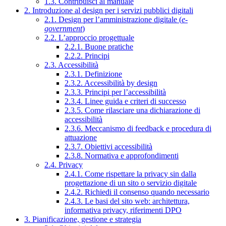
1.3. Contribuisci al manuale
2. Introduzione al design per i servizi pubblici digitali
2.1. Design per l’amministrazione digitale (
e-
government
)
2.2. L’approccio progettuale
2.2.1. Buone pratiche
2.2.2. Principi
2.3. Accessibilità
2.3.1. Definizione
2.3.2. Accessibilità by design
2.3.3. Principi per l’accessibilità
2.3.4. Linee guida e criteri di successo
2.3.5. Come rilasciare una dichiarazione di
accessibilità
2.3.6. Meccanismo di feedback e procedura di
attuazione
2.3.7. Obiettivi accessibilità
2.3.8. Normativa e approfondimenti
2.4. Privacy
2.4.1. Come rispettare la privacy sin dalla
progettazione di un sito o servizio digitale
2.4.2. Richiedi il consenso quando necessario
2.4.3. Le basi del sito web: architettura,
informativa privacy, riferimenti DPO
3. Pianificazione, gestione e strategia