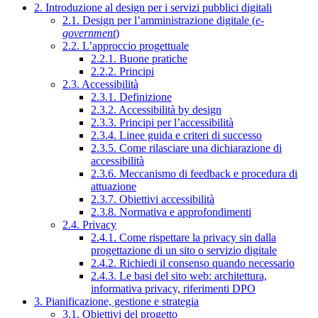
2. Introduzione al design per i servizi pubblici digitali
2.1. Design per l’amministrazione digitale (
e-
government
)
2.2. L’approccio progettuale
2.2.1. Buone pratiche
2.2.2. Principi
2.3. Accessibilità
2.3.1. Definizione
2.3.2. Accessibilità by design
2.3.3. Principi per l’accessibilità
2.3.4. Linee guida e criteri di successo
2.3.5. Come rilasciare una dichiarazione di
accessibilità
2.3.6. Meccanismo di feedback e procedura di
attuazione
2.3.7. Obiettivi accessibilità
2.3.8. Normativa e approfondimenti
2.4. Privacy
2.4.1. Come rispettare la privacy sin dalla
progettazione di un sito o servizio digitale
2.4.2. Richiedi il consenso quando necessario
2.4.3. Le basi del sito web: architettura,
informativa privacy, riferimenti DPO
3. Pianificazione, gestione e strategia
3.1. Obiettivi del progetto