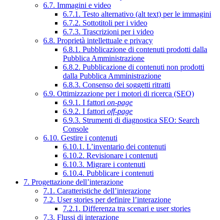
6.7. Immagini e video
6.7.1. Testo alternativo (alt text) per le immagini
6.7.2. Sottotitoli per i video
6.7.3. Trascrizioni per i video
6.8. Proprietà intellettuale e privacy
6.8.1. Pubblicazione di contenuti prodotti dalla
Pubblica Amministrazione
6.8.2. Pubblicazione di contenuti non prodotti
dalla Pubblica Amministrazione
6.8.3. Consenso dei soggetti ritratti
6.9. Ottimizzazione per i motori di ricerca (SEO)
6.9.1. I fattori
on-page
6.9.2. I fattori
off-page
6.9.3. Strumenti di diagnostica SEO: Search
Console
6.10. Gestire i contenuti
6.10.1. L’inventario dei contenuti
6.10.2. Revisionare i contenuti
6.10.3. Migrare i contenuti
6.10.4. Pubblicare i contenuti
7. Progettazione dell’interazione
7.1. Caratteristiche dell’interazione
7.2. User stories per definire l’interazione
7.2.1. Differenza tra scenari e user stories
7.3. Flussi di interazione