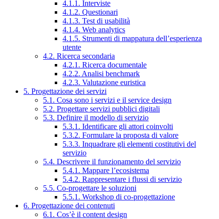
4.1.1. Interviste
4.1.2. Questionari
4.1.3. Test di usabilità
4.1.4. Web analytics
4.1.5. Strumenti di mappatura dell’esperienza
utente
4.2. Ricerca secondaria
4.2.1. Ricerca documentale
4.2.2. Analisi benchmark
4.2.3. Valutazione euristica
5. Progettazione dei servizi
5.1. Cosa sono i servizi e il service design
5.2. Progettare servizi pubblici digitali
5.3. Definire il modello di servizio
5.3.1. Identificare gli attori coinvolti
5.3.2. Formulare la proposta di valore
5.3.3. Inquadrare gli elementi costitutivi del
servizio
5.4. Descrivere il funzionamento del servizio
5.4.1. Mappare l’ecosistema
5.4.2. Rappresentare i flussi di servizio
5.5. Co-progettare le soluzioni
5.5.1. Workshop di co-progettazione
6. Progettazione dei contenuti
6.1. Cos’è il content design