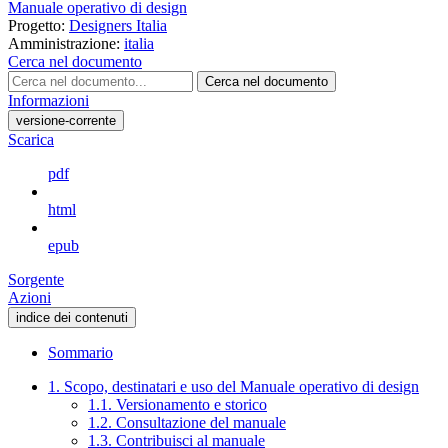
Manuale operativo di design
Progetto:
Designers Italia
Amministrazione:
italia
Cerca nel documento
Cerca nel documento
Informazioni
versione-corrente
Scarica
pdf
html
epub
Sorgente
Azioni
indice dei contenuti
Sommario
1. Scopo, destinatari e uso del Manuale operativo di design
1.1. Versionamento e storico
1.2. Consultazione del manuale
1.3. Contribuisci al manuale