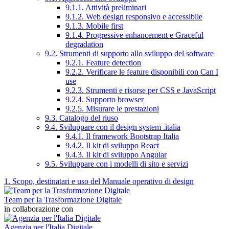
9.1.1. Attività preliminari
9.1.2. Web design responsivo e accessibile
9.1.3. Mobile first
9.1.4. Progressive enhancement e Graceful
degradation
9.2. Strumenti di supporto allo sviluppo del software
9.2.1. Feature detection
9.2.2. Verificare le feature disponibili con Can I
use
9.2.3. Strumenti e risorse per CSS e JavaScript
9.2.4. Supporto browser
9.2.5. Misurare le prestazioni
9.3. Catalogo del riuso
9.4. Sviluppare con il design system .italia
9.4.1. Il framework Bootstrap Italia
9.4.2. Il kit di sviluppo React
9.4.3. Il kit di sviluppo Angular
9.5. Sviluppare con i modelli di sito e servizi
1. Scopo, destinatari e uso del Manuale operativo di design
Team per la Trasformazione Digitale
in collaborazione con
Agenzia per l'Italia Digitale