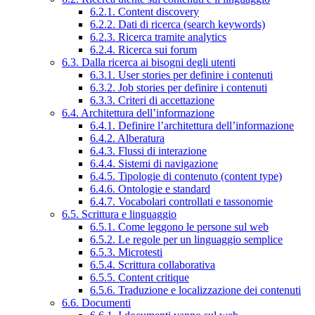
6.2.1. Content discovery
6.2.2. Dati di ricerca (search keywords)
6.2.3. Ricerca tramite analytics
6.2.4. Ricerca sui forum
6.3. Dalla ricerca ai bisogni degli utenti
6.3.1. User stories per definire i contenuti
6.3.2. Job stories per definire i contenuti
6.3.3. Criteri di accettazione
6.4. Architettura dell’informazione
6.4.1. Definire l’architettura dell’informazione
6.4.2. Alberatura
6.4.3. Flussi di interazione
6.4.4. Sistemi di navigazione
6.4.5. Tipologie di contenuto (content type)
6.4.6. Ontologie e standard
6.4.7. Vocabolari controllati e tassonomie
6.5. Scrittura e linguaggio
6.5.1. Come leggono le persone sul web
6.5.2. Le regole per un linguaggio semplice
6.5.3. Microtesti
6.5.4. Scrittura collaborativa
6.5.5. Content critique
6.5.6. Traduzione e localizzazione dei contenuti
6.6. Documenti