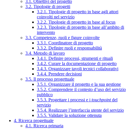
3.1. Obiettivi del progetto
3.2. Tipologie di progetti
3.2.1. Tipologie di progetto in base agli attori
coinvolti nel servizio
3.2.2. Tipologie di progetto in base al focus
3.2.3. Tipologie di progetto in base all’ambito di
intervento
3.3. Competenze, ruoli e figure coinvolte
3.3.1. Coordinatore di progetto
3.3.2. Definire ruoli e responsabilità
3.4. Metodo di lavoro
3.4.1. Definire processi, strumenti e rituali
3.4.2. Curare la documentazione di progetto
3.4.3. Organizzare tavoli tecnici collaborativi
3.4.4. Prendere decisioni
3.5. Il processo progettuale
3.5.1. Organizzare il progetto e la sua gestione
3.5.2. Comprendere il contesto d’uso del servizio
pubblico
3.5.3. Progettare i processi e i
touchpoint
del
servizio
3.5.4. Realizzare l’interfaccia utente del servizio
3.5.5. Validare la soluzione ottenuta
4. Ricerca progettuale
4.1. Ricerca primaria