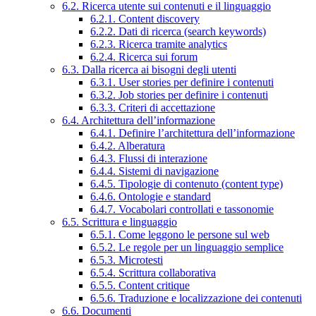
6.2. Ricerca utente sui contenuti e il linguaggio
6.2.1. Content discovery
6.2.2. Dati di ricerca (search keywords)
6.2.3. Ricerca tramite analytics
6.2.4. Ricerca sui forum
6.3. Dalla ricerca ai bisogni degli utenti
6.3.1. User stories per definire i contenuti
6.3.2. Job stories per definire i contenuti
6.3.3. Criteri di accettazione
6.4. Architettura dell’informazione
6.4.1. Definire l’architettura dell’informazione
6.4.2. Alberatura
6.4.3. Flussi di interazione
6.4.4. Sistemi di navigazione
6.4.5. Tipologie di contenuto (content type)
6.4.6. Ontologie e standard
6.4.7. Vocabolari controllati e tassonomie
6.5. Scrittura e linguaggio
6.5.1. Come leggono le persone sul web
6.5.2. Le regole per un linguaggio semplice
6.5.3. Microtesti
6.5.4. Scrittura collaborativa
6.5.5. Content critique
6.5.6. Traduzione e localizzazione dei contenuti
6.6. Documenti