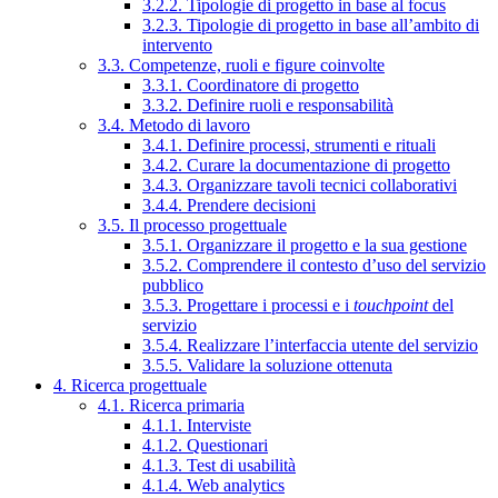
3.2.2. Tipologie di progetto in base al focus
3.2.3. Tipologie di progetto in base all’ambito di
intervento
3.3. Competenze, ruoli e figure coinvolte
3.3.1. Coordinatore di progetto
3.3.2. Definire ruoli e responsabilità
3.4. Metodo di lavoro
3.4.1. Definire processi, strumenti e rituali
3.4.2. Curare la documentazione di progetto
3.4.3. Organizzare tavoli tecnici collaborativi
3.4.4. Prendere decisioni
3.5. Il processo progettuale
3.5.1. Organizzare il progetto e la sua gestione
3.5.2. Comprendere il contesto d’uso del servizio
pubblico
3.5.3. Progettare i processi e i
touchpoint
del
servizio
3.5.4. Realizzare l’interfaccia utente del servizio
3.5.5. Validare la soluzione ottenuta
4. Ricerca progettuale
4.1. Ricerca primaria
4.1.1. Interviste
4.1.2. Questionari
4.1.3. Test di usabilità
4.1.4. Web analytics