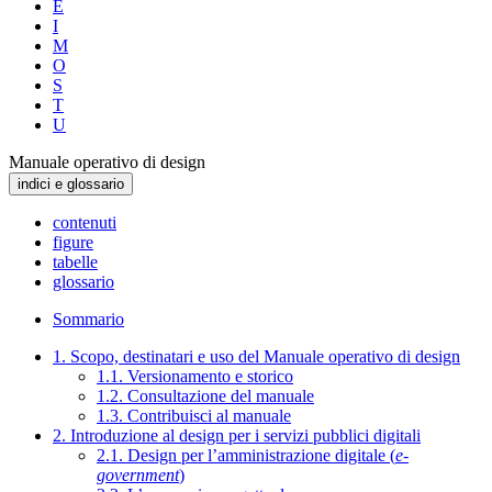
E
I
M
O
S
T
U
Manuale operativo di design
indici e glossario
contenuti
figure
tabelle
glossario
Sommario
1. Scopo, destinatari e uso del Manuale operativo di design
1.1. Versionamento e storico
1.2. Consultazione del manuale
1.3. Contribuisci al manuale
2. Introduzione al design per i servizi pubblici digitali
2.1. Design per l’amministrazione digitale (
e-
government
)