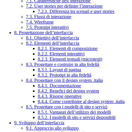
7.1. Caratteristiche dell’interazione
7.2. User stories per definire l’interazione
7.2.1. Differenza tra scenari e user stories
7.3. Flussi di interazione
7.4. Wireframe
7.5. Prototipi interattivi
8. Progettazione dell’interfaccia
8.1. Obiettivi dell’interfaccia
8.2. Elementi dell’interfaccia
8.2.1. Elementi di composizione
8.2.2. Elementi interattivi
8.2.3. Elementi testuali (microtesti)
8.3. Progettare e costruire in alta fedeltà
8.3.1. Layout di pagina
8.3.2. Prototipi in alta fedeltà
8.4. Progettare con il design system .italia
8.4.1. Documentazione
8.4.2. Benefici del design system
8.4.3. Risorse operative
8.4.4. Come contribuire al design system .italia
8.5. Progettare con i modelli di sito e servizi
8.5.1. Vantaggi dell’utilizzo dei modelli
8.5.2. I modelli di sito e servizi disponibili
9. Sviluppo dell’interfaccia
9.1. Approccio allo sviluppo