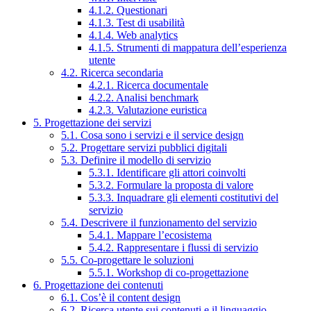
4.1.2. Questionari
4.1.3. Test di usabilità
4.1.4. Web analytics
4.1.5. Strumenti di mappatura dell’esperienza
utente
4.2. Ricerca secondaria
4.2.1. Ricerca documentale
4.2.2. Analisi benchmark
4.2.3. Valutazione euristica
5. Progettazione dei servizi
5.1. Cosa sono i servizi e il service design
5.2. Progettare servizi pubblici digitali
5.3. Definire il modello di servizio
5.3.1. Identificare gli attori coinvolti
5.3.2. Formulare la proposta di valore
5.3.3. Inquadrare gli elementi costitutivi del
servizio
5.4. Descrivere il funzionamento del servizio
5.4.1. Mappare l’ecosistema
5.4.2. Rappresentare i flussi di servizio
5.5. Co-progettare le soluzioni
5.5.1. Workshop di co-progettazione
6. Progettazione dei contenuti
6.1. Cos’è il content design
6.2. Ricerca utente sui contenuti e il linguaggio