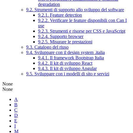
degradation
9.2. Strumenti di supporto allo sviluppo del software
9.2.1. Feature detection
9.2.2. Verificare le feature disponibili con Can I
use
9.2.3. Strumenti e risorse per CSS e JavaScript
9.2.4. Supporto browser
9.2.5. Misurare le prestazioni
9.3. Catalogo del riuso
9.4. Sviluppare con il design system .italia
9.4.1. Il framework Bootstrap Italia
9.4.2. Il kit di sviluppo React
9.4.3. Il kit di sviluppo Angular
9.5. Sviluppare con i modelli di sito e servizi
None
None
A
B
C
D
E
I
M