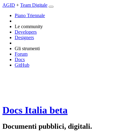
AGID
+
Team Digitale
Piano Triennale
Le community
Developers
Designers
Gli strumenti
Forum
Docs
GitHub
Docs Italia
beta
Documenti pubblici, digitali.