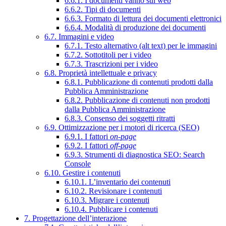
6.6.1. I documenti vanno sul web
6.6.2. Tipi di documenti
6.6.3. Formato di lettura dei documenti elettronici
6.6.4. Modalità di produzione dei documenti
6.7. Immagini e video
6.7.1. Testo alternativo (alt text) per le immagini
6.7.2. Sottotitoli per i video
6.7.3. Trascrizioni per i video
6.8. Proprietà intellettuale e privacy
6.8.1. Pubblicazione di contenuti prodotti dalla
Pubblica Amministrazione
6.8.2. Pubblicazione di contenuti non prodotti
dalla Pubblica Amministrazione
6.8.3. Consenso dei soggetti ritratti
6.9. Ottimizzazione per i motori di ricerca (SEO)
6.9.1. I fattori
on-page
6.9.2. I fattori
off-page
6.9.3. Strumenti di diagnostica SEO: Search
Console
6.10. Gestire i contenuti
6.10.1. L’inventario dei contenuti
6.10.2. Revisionare i contenuti
6.10.3. Migrare i contenuti
6.10.4. Pubblicare i contenuti
7. Progettazione dell’interazione