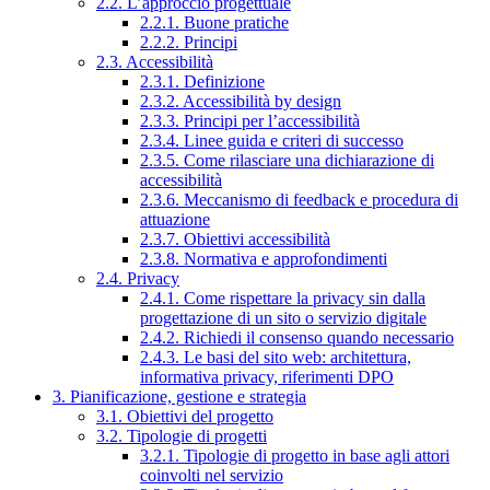
2.2. L’approccio progettuale
2.2.1. Buone pratiche
2.2.2. Principi
2.3. Accessibilità
2.3.1. Definizione
2.3.2. Accessibilità by design
2.3.3. Principi per l’accessibilità
2.3.4. Linee guida e criteri di successo
2.3.5. Come rilasciare una dichiarazione di
accessibilità
2.3.6. Meccanismo di feedback e procedura di
attuazione
2.3.7. Obiettivi accessibilità
2.3.8. Normativa e approfondimenti
2.4. Privacy
2.4.1. Come rispettare la privacy sin dalla
progettazione di un sito o servizio digitale
2.4.2. Richiedi il consenso quando necessario
2.4.3. Le basi del sito web: architettura,
informativa privacy, riferimenti DPO
3. Pianificazione, gestione e strategia
3.1. Obiettivi del progetto
3.2. Tipologie di progetti
3.2.1. Tipologie di progetto in base agli attori
coinvolti nel servizio