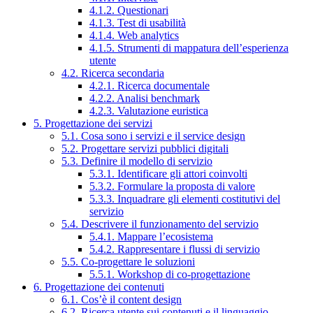
4.1.2. Questionari
4.1.3. Test di usabilità
4.1.4. Web analytics
4.1.5. Strumenti di mappatura dell’esperienza
utente
4.2. Ricerca secondaria
4.2.1. Ricerca documentale
4.2.2. Analisi benchmark
4.2.3. Valutazione euristica
5. Progettazione dei servizi
5.1. Cosa sono i servizi e il service design
5.2. Progettare servizi pubblici digitali
5.3. Definire il modello di servizio
5.3.1. Identificare gli attori coinvolti
5.3.2. Formulare la proposta di valore
5.3.3. Inquadrare gli elementi costitutivi del
servizio
5.4. Descrivere il funzionamento del servizio
5.4.1. Mappare l’ecosistema
5.4.2. Rappresentare i flussi di servizio
5.5. Co-progettare le soluzioni
5.5.1. Workshop di co-progettazione
6. Progettazione dei contenuti
6.1. Cos’è il content design
6.2. Ricerca utente sui contenuti e il linguaggio