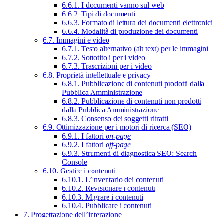
6.6.1. I documenti vanno sul web
6.6.2. Tipi di documenti
6.6.3. Formato di lettura dei documenti elettronici
6.6.4. Modalità di produzione dei documenti
6.7. Immagini e video
6.7.1. Testo alternativo (alt text) per le immagini
6.7.2. Sottotitoli per i video
6.7.3. Trascrizioni per i video
6.8. Proprietà intellettuale e privacy
6.8.1. Pubblicazione di contenuti prodotti dalla
Pubblica Amministrazione
6.8.2. Pubblicazione di contenuti non prodotti
dalla Pubblica Amministrazione
6.8.3. Consenso dei soggetti ritratti
6.9. Ottimizzazione per i motori di ricerca (SEO)
6.9.1. I fattori
on-page
6.9.2. I fattori
off-page
6.9.3. Strumenti di diagnostica SEO: Search
Console
6.10. Gestire i contenuti
6.10.1. L’inventario dei contenuti
6.10.2. Revisionare i contenuti
6.10.3. Migrare i contenuti
6.10.4. Pubblicare i contenuti
7. Progettazione dell’interazione