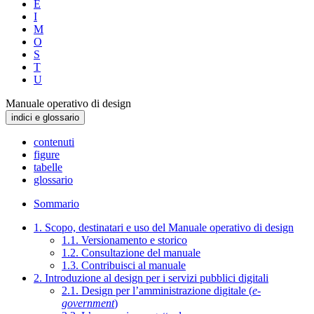
E
I
M
O
S
T
U
Manuale operativo di design
indici e glossario
contenuti
figure
tabelle
glossario
Sommario
1. Scopo, destinatari e uso del Manuale operativo di design
1.1. Versionamento e storico
1.2. Consultazione del manuale
1.3. Contribuisci al manuale
2. Introduzione al design per i servizi pubblici digitali
2.1. Design per l’amministrazione digitale (
e-
government
)