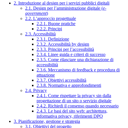
2. Introduzione al design per i servizi pubblici digitali
2.1. Design per l’amministrazione digitale (
e-
government
)
2.2. L’approccio progettuale
2.2.1. Buone pratiche
2.2.2. Principi
2.3. Accessibilità
2.3.1. Definizione
2.3.2. Accessibilità by design
2.3.3. Principi per l’accessibilità
2.3.4. Linee guida e criteri di successo
2.3.5. Come rilasciare una dichiarazione di
accessibilità
2.3.6. Meccanismo di feedback e procedura di
attuazione
2.3.7. Obiettivi accessibilità
2.3.8. Normativa e approfondimenti
2.4. Privacy
2.4.1. Come rispettare la privacy sin dalla
progettazione di un sito o servizio digitale
2.4.2. Richiedi il consenso quando necessario
2.4.3. Le basi del sito web: architettura,
informativa privacy, riferimenti DPO
3. Pianificazione, gestione e strategia
3.1. Obiettivi del progetto