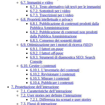
6.7. Immagini e video
6.7.1. Testo alternativo (alt text) per le immagini
6.7.2. Sottotitoli per i video
6.7.3. Trascrizioni per i video
6.8. Proprietà intellettuale e privacy
6.8.1. Pubblicazione di contenuti prodotti dalla
Pubblica Amministrazione
6.8.2. Pubblicazione di contenuti non prodotti
dalla Pubblica Amministrazione
6.8.3. Consenso dei soggetti ritratti
6.9. Ottimizzazione per i motori di ricerca (SEO)
6.9.1. I fattori
on-page
6.9.2. I fattori
off-page
6.9.3. Strumenti di diagnostica SEO: Search
Console
6.10. Gestire i contenuti
6.10.1. L’inventario dei contenuti
6.10.2. Revisionare i contenuti
6.10.3. Migrare i contenuti
6.10.4. Pubblicare i contenuti
7. Progettazione dell’interazione
7.1. Caratteristiche dell’interazione
7.2. User stories per definire l’interazione
7.2.1. Differenza tra scenari e user stories
7.3. Flussi di interazione