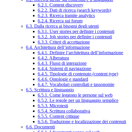
6.2.1. Content discovery
6.2.2. Dati di ricerca (search keywords)
6.2.3. Ricerca tramite analytics
6.2.4. Ricerca sui forum
6.3. Dalla ricerca ai bisogni degli utenti
6.3.1. User stories per definire i contenuti
6.3.2. Job stories per definire i contenuti
6.3.3. Criteri di accettazione
6.4. Architettura dell’informazione
6.4.1. Definire l’architettura dell’informazione
6.4.2. Alberatura
6.4.3. Flussi di interazione
6.4.4. Sistemi di navigazione
6.4.5. Tipologie di contenuto (content type)
6.4.6. Ontologie e standard
6.4.7. Vocabolari controllati e tassonomie
6.5. Scrittura e linguaggio
6.5.1. Come leggono le persone sul web
6.5.2. Le regole per un linguaggio semplice
6.5.3. Microtesti
6.5.4. Scrittura collaborativa
6.5.5. Content critique
6.5.6. Traduzione e localizzazione dei contenuti
6.6. Documenti