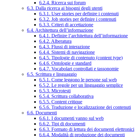
6.2.4. Ricerca sui forum
6.3. Dalla ricerca ai bisogni degli utenti
6.3.1. User stories per definire i contenuti
6.3.2. Job stories per definire i contenuti
6.3.3. Criteri di accettazione
6.4. Architettura dell’informazione
6.4.1. Definire l’architettura dell’informazione
6.4.2. Alberatura
6.4.3. Flussi di interazione
6.4.4. Sistemi di navigazione
6.4.5. Tipologie di contenuto (content type)
6.4.6. Ontologie e standard
6.4.7. Vocabolari controllati e tassonomie
6.5. Scrittura e linguaggio
6.5.1. Come leggono le persone sul web
6.5.2. Le regole per un linguaggio semplice
6.5.3. Microtesti
6.5.4. Scrittura collaborativa
6.5.5. Content critique
6.5.6. Traduzione e localizzazione dei contenuti
6.6. Documenti
6.6.1. I documenti vanno sul web
6.6.2. Tipi di documenti
6.6.3. Formato di lettura dei documenti elettronici
6.6.4. Modalità di produzione dei documenti