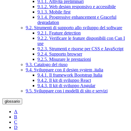
9.1.1. Attività preliminari
9.1.2. Web design responsivo e accessibile
9.1.3. Mobile first
9.1.4. Progressive enhancement e Graceful
degradation
9.2. Strumenti di supporto allo sviluppo del software
9.2.1. Feature detection
9.2.2. Verificare le feature disponibili con Can I
use
9.2.3. Strumenti e risorse per CSS e JavaScript
9.2.4. Supporto browser
9.2.5. Misurare le prestazioni
9.3. Catalogo del riuso
9.4. Sviluppare con il design system .italia
9.4.1. Il framework Bootstrap Italia
9.4.2. Il kit di sviluppo React
9.4.3. Il kit di sviluppo Angular
9.5. Sviluppare con i modelli di sito e servizi
glossario
A
B
C
D