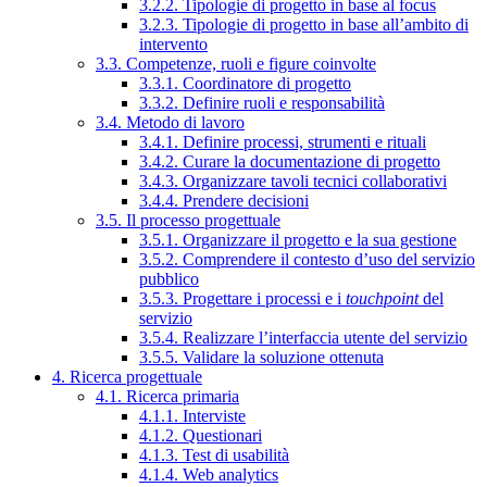
3.2.2. Tipologie di progetto in base al focus
3.2.3. Tipologie di progetto in base all’ambito di
intervento
3.3. Competenze, ruoli e figure coinvolte
3.3.1. Coordinatore di progetto
3.3.2. Definire ruoli e responsabilità
3.4. Metodo di lavoro
3.4.1. Definire processi, strumenti e rituali
3.4.2. Curare la documentazione di progetto
3.4.3. Organizzare tavoli tecnici collaborativi
3.4.4. Prendere decisioni
3.5. Il processo progettuale
3.5.1. Organizzare il progetto e la sua gestione
3.5.2. Comprendere il contesto d’uso del servizio
pubblico
3.5.3. Progettare i processi e i
touchpoint
del
servizio
3.5.4. Realizzare l’interfaccia utente del servizio
3.5.5. Validare la soluzione ottenuta
4. Ricerca progettuale
4.1. Ricerca primaria
4.1.1. Interviste
4.1.2. Questionari
4.1.3. Test di usabilità
4.1.4. Web analytics