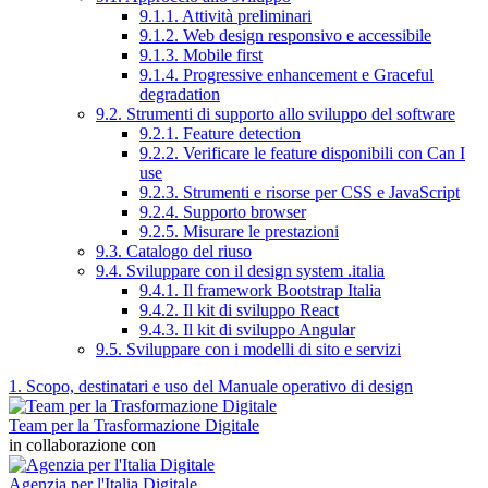
9.1.1. Attività preliminari
9.1.2. Web design responsivo e accessibile
9.1.3. Mobile first
9.1.4. Progressive enhancement e Graceful
degradation
9.2. Strumenti di supporto allo sviluppo del software
9.2.1. Feature detection
9.2.2. Verificare le feature disponibili con Can I
use
9.2.3. Strumenti e risorse per CSS e JavaScript
9.2.4. Supporto browser
9.2.5. Misurare le prestazioni
9.3. Catalogo del riuso
9.4. Sviluppare con il design system .italia
9.4.1. Il framework Bootstrap Italia
9.4.2. Il kit di sviluppo React
9.4.3. Il kit di sviluppo Angular
9.5. Sviluppare con i modelli di sito e servizi
1. Scopo, destinatari e uso del Manuale operativo di design
Team per la Trasformazione Digitale
in collaborazione con
Agenzia per l'Italia Digitale