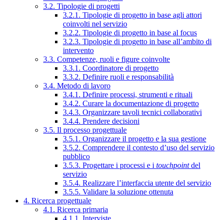
3.2. Tipologie di progetti
3.2.1. Tipologie di progetto in base agli attori
coinvolti nel servizio
3.2.2. Tipologie di progetto in base al focus
3.2.3. Tipologie di progetto in base all’ambito di
intervento
3.3. Competenze, ruoli e figure coinvolte
3.3.1. Coordinatore di progetto
3.3.2. Definire ruoli e responsabilità
3.4. Metodo di lavoro
3.4.1. Definire processi, strumenti e rituali
3.4.2. Curare la documentazione di progetto
3.4.3. Organizzare tavoli tecnici collaborativi
3.4.4. Prendere decisioni
3.5. Il processo progettuale
3.5.1. Organizzare il progetto e la sua gestione
3.5.2. Comprendere il contesto d’uso del servizio
pubblico
3.5.3. Progettare i processi e i
touchpoint
del
servizio
3.5.4. Realizzare l’interfaccia utente del servizio
3.5.5. Validare la soluzione ottenuta
4. Ricerca progettuale
4.1. Ricerca primaria
4.1.1. Interviste