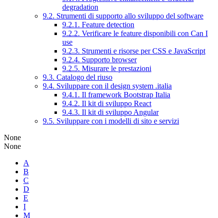
degradation
9.2. Strumenti di supporto allo sviluppo del software
9.2.1. Feature detection
9.2.2. Verificare le feature disponibili con Can I
use
9.2.3. Strumenti e risorse per CSS e JavaScript
9.2.4. Supporto browser
9.2.5. Misurare le prestazioni
9.3. Catalogo del riuso
9.4. Sviluppare con il design system .italia
9.4.1. Il framework Bootstrap Italia
9.4.2. Il kit di sviluppo React
9.4.3. Il kit di sviluppo Angular
9.5. Sviluppare con i modelli di sito e servizi
None
None
A
B
C
D
E
I
M