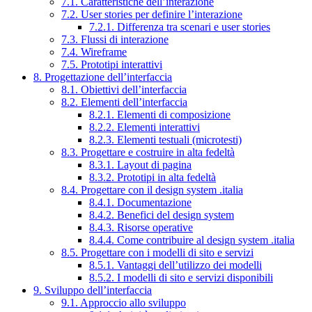
7.1. Caratteristiche dell’interazione
7.2. User stories per definire l’interazione
7.2.1. Differenza tra scenari e user stories
7.3. Flussi di interazione
7.4. Wireframe
7.5. Prototipi interattivi
8. Progettazione dell’interfaccia
8.1. Obiettivi dell’interfaccia
8.2. Elementi dell’interfaccia
8.2.1. Elementi di composizione
8.2.2. Elementi interattivi
8.2.3. Elementi testuali (microtesti)
8.3. Progettare e costruire in alta fedeltà
8.3.1. Layout di pagina
8.3.2. Prototipi in alta fedeltà
8.4. Progettare con il design system .italia
8.4.1. Documentazione
8.4.2. Benefici del design system
8.4.3. Risorse operative
8.4.4. Come contribuire al design system .italia
8.5. Progettare con i modelli di sito e servizi
8.5.1. Vantaggi dell’utilizzo dei modelli
8.5.2. I modelli di sito e servizi disponibili
9. Sviluppo dell’interfaccia
9.1. Approccio allo sviluppo