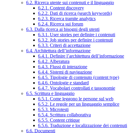
6.2. Ricerca utente sui contenuti e il linguaggio
6.2.1. Content discovery
6.2.2. Dati di ricerca (search keywords)
6.2.3. Ricerca tramite analytics
6.2.4. Ricerca sui forum
6.3. Dalla ricerca ai bisogni degli utenti
6.3.1. User stories per definire i contenuti
6.3.2. Job stories per definire i contenuti
6.3.3. Criteri di accettazione
6.4. Architettura dell’informazione
6.4.1. Definire l’architettura dell’informazione
6.4.2. Alberatura
6.4.3. Flussi di interazione
6.4.4. Sistemi di navigazione
6.4.5. Tipologie di contenuto (content type)
6.4.6. Ontologie e standard
6.4.7. Vocabolari controllati e tassonomie
6.5. Scrittura e linguaggio
6.5.1. Come leggono le persone sul web
6.5.2. Le regole per un linguaggio semplice
6.5.3. Microtesti
6.5.4. Scrittura collaborativa
6.5.5. Content critique
6.5.6. Traduzione e localizzazione dei contenuti
6.6. Documenti