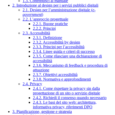
1.3. Contribuisci al manuale
2. Introduzione al design per i servizi pubblici digitali
2.1. Design per l’amministrazione digitale (
e-
government
)
2.2. L’approccio progettuale
2.2.1. Buone pratiche
2.2.2. Principi
2.3. Accessibilità
2.3.1. Definizione
2.3.2. Accessibilità by design
2.3.3. Principi per l’accessibilità
2.3.4. Linee guida e criteri di successo
2.3.5. Come rilasciare una dichiarazione di
accessibilità
2.3.6. Meccanismo di feedback e procedura di
attuazione
2.3.7. Obiettivi accessibilità
2.3.8. Normativa e approfondimenti
2.4. Privacy
2.4.1. Come rispettare la privacy sin dalla
progettazione di un sito o servizio digitale
2.4.2. Richiedi il consenso quando necessario
2.4.3. Le basi del sito web: architettura,
informativa privacy, riferimenti DPO
3. Pianificazione, gestione e strategia