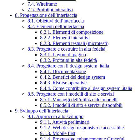
7.4. Wireframe
7.5. Prototipi interattivi
8. Progettazione dell’interfaccia
8.1. Obiettivi dell’interfaccia
8.2. Elementi dell’interfaccia
8.2.1. Elementi di composizione
8.2.2. Elementi interattivi
8.2.3. Elementi testuali (microtesti)
8.3. Progettare e costruire in alta fedeltà
8.3.1. Layout di pagina
8.3.2. Prototipi in alta fedeltà
8.4. Progettare con il design system .italia
8.4.1. Documentazione
8.4.2. Benefici del design system
8.4.3. Risorse operative
8.4.4. Come contribuire al design system .italia
8.5. Progettare con i modelli di sito e servizi
8.5.1. Vantaggi dell’utilizzo dei modelli
8.5.2. I modelli di sito e servizi disponibili
9. Sviluppo dell’interfaccia
9.1. Approccio allo sviluppo
9.1.1. Attività preliminari
9.1.2. Web design responsivo e accessibile
9.1.3. Mobile first
9.1.4. Progressive enhancement e Graceful