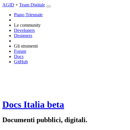
AGID
+
Team Digitale
Piano Triennale
Le community
Developers
Designers
Gli strumenti
Forum
Docs
GitHub
Docs Italia
beta
Documenti pubblici, digitali.