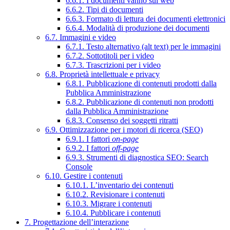
6.6.1. I documenti vanno sul web
6.6.2. Tipi di documenti
6.6.3. Formato di lettura dei documenti elettronici
6.6.4. Modalità di produzione dei documenti
6.7. Immagini e video
6.7.1. Testo alternativo (alt text) per le immagini
6.7.2. Sottotitoli per i video
6.7.3. Trascrizioni per i video
6.8. Proprietà intellettuale e privacy
6.8.1. Pubblicazione di contenuti prodotti dalla
Pubblica Amministrazione
6.8.2. Pubblicazione di contenuti non prodotti
dalla Pubblica Amministrazione
6.8.3. Consenso dei soggetti ritratti
6.9. Ottimizzazione per i motori di ricerca (SEO)
6.9.1. I fattori
on-page
6.9.2. I fattori
off-page
6.9.3. Strumenti di diagnostica SEO: Search
Console
6.10. Gestire i contenuti
6.10.1. L’inventario dei contenuti
6.10.2. Revisionare i contenuti
6.10.3. Migrare i contenuti
6.10.4. Pubblicare i contenuti
7. Progettazione dell’interazione