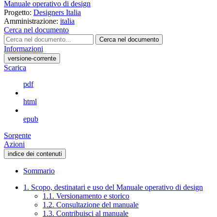
Manuale operativo di design
Progetto:
Designers Italia
Amministrazione:
italia
Cerca nel documento
Cerca nel documento
Informazioni
versione-corrente
Scarica
pdf
html
epub
Sorgente
Azioni
indice dei contenuti
Sommario
1. Scopo, destinatari e uso del Manuale operativo di design
1.1. Versionamento e storico
1.2. Consultazione del manuale
1.3. Contribuisci al manuale