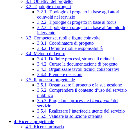
3.1. Obiettivi del progetto
3.2. Tipologie di progetti
3.2.1. Tipologie di progetto in base agli attori
coinvolti nel servizio
3.2.2. Tipologie di progetto in base al focus
3.2.3. Tipologie di progetto in base all’ambito di
intervento
3.3. Competenze, ruoli e figure coinvolte
3.3.1. Coordinatore di progetto
3.3.2. Definire ruoli e responsabilità
3.4. Metodo di lavoro
3.4.1. Definire processi, strumenti e rituali
3.4.2. Curare la documentazione di progetto
3.4.3. Organizzare tavoli tecnici collaborativi
3.4.4. Prendere decisioni
3.5. Il processo progettuale
3.5.1. Organizzare il progetto e la sua gestione
3.5.2. Comprendere il contesto d’uso del servizio
pubblico
3.5.3. Progettare i processi e i
touchpoint
del
servizio
3.5.4. Realizzare l’interfaccia utente del servizio
3.5.5. Validare la soluzione ottenuta
4. Ricerca progettuale
4.1. Ricerca primaria