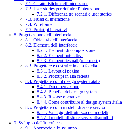
7.1. Caratteristiche dell’interazione
7.2. User stories per definire l’interazione
7.2.1. Differenza tra scenari e user stories
7.3. Flussi di interazione
7.4. Wireframe
7.5. Prototipi interattivi
8. Progettazione dell’interfaccia
8.1. Obiettivi dell’interfaccia
8.2. Elementi dell’interfaccia
8.2.1. Elementi di composizione
8.2.2. Elementi interattivi
8.2.3. Elementi testuali (microtesti)
8.3. Progettare e costruire in alta fedeltà
8.3.1. Layout di pagina
8.3.2. Prototipi in alta fedeltà
8.4. Progettare con il design system .italia
8.4.1. Documentazione
8.4.2. Benefici del design system
8.4.3. Risorse operative
8.4.4. Come contribuire al design system .italia
8.5. Progettare con i modelli di sito e servizi
8.5.1. Vantaggi dell’utilizzo dei modelli
8.5.2. I modelli di sito e servizi disponibili
9. Sviluppo dell’interfaccia
9.1. Approccio allo sviluppo