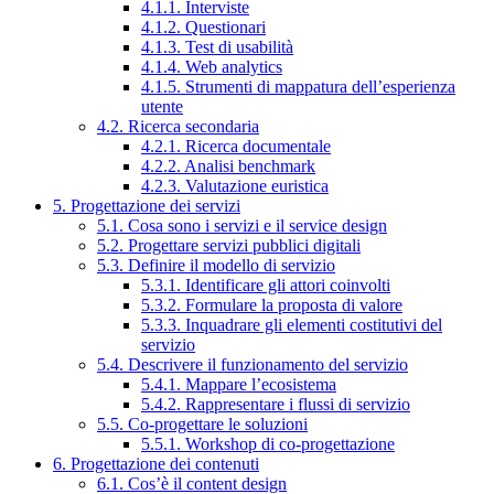
4.1.1. Interviste
4.1.2. Questionari
4.1.3. Test di usabilità
4.1.4. Web analytics
4.1.5. Strumenti di mappatura dell’esperienza
utente
4.2. Ricerca secondaria
4.2.1. Ricerca documentale
4.2.2. Analisi benchmark
4.2.3. Valutazione euristica
5. Progettazione dei servizi
5.1. Cosa sono i servizi e il service design
5.2. Progettare servizi pubblici digitali
5.3. Definire il modello di servizio
5.3.1. Identificare gli attori coinvolti
5.3.2. Formulare la proposta di valore
5.3.3. Inquadrare gli elementi costitutivi del
servizio
5.4. Descrivere il funzionamento del servizio
5.4.1. Mappare l’ecosistema
5.4.2. Rappresentare i flussi di servizio
5.5. Co-progettare le soluzioni
5.5.1. Workshop di co-progettazione
6. Progettazione dei contenuti
6.1. Cos’è il content design