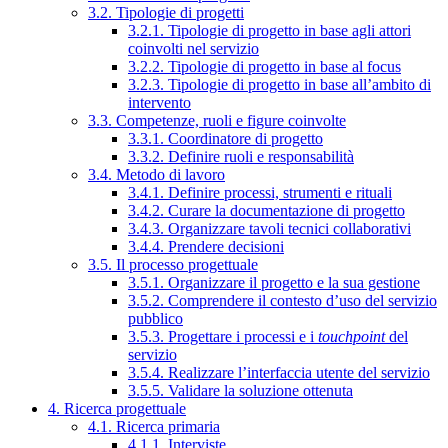
3.2. Tipologie di progetti
3.2.1. Tipologie di progetto in base agli attori
coinvolti nel servizio
3.2.2. Tipologie di progetto in base al focus
3.2.3. Tipologie di progetto in base all’ambito di
intervento
3.3. Competenze, ruoli e figure coinvolte
3.3.1. Coordinatore di progetto
3.3.2. Definire ruoli e responsabilità
3.4. Metodo di lavoro
3.4.1. Definire processi, strumenti e rituali
3.4.2. Curare la documentazione di progetto
3.4.3. Organizzare tavoli tecnici collaborativi
3.4.4. Prendere decisioni
3.5. Il processo progettuale
3.5.1. Organizzare il progetto e la sua gestione
3.5.2. Comprendere il contesto d’uso del servizio
pubblico
3.5.3. Progettare i processi e i
touchpoint
del
servizio
3.5.4. Realizzare l’interfaccia utente del servizio
3.5.5. Validare la soluzione ottenuta
4. Ricerca progettuale
4.1. Ricerca primaria
4.1.1. Interviste