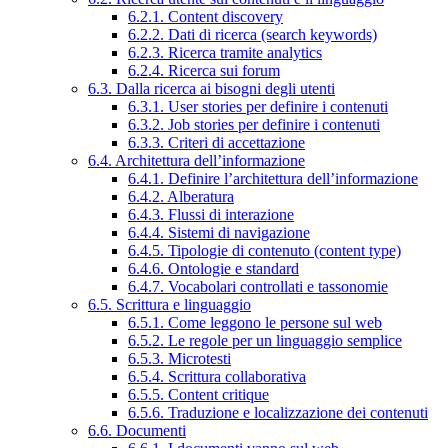
6.2.1. Content discovery
6.2.2. Dati di ricerca (search keywords)
6.2.3. Ricerca tramite analytics
6.2.4. Ricerca sui forum
6.3. Dalla ricerca ai bisogni degli utenti
6.3.1. User stories per definire i contenuti
6.3.2. Job stories per definire i contenuti
6.3.3. Criteri di accettazione
6.4. Architettura dell’informazione
6.4.1. Definire l’architettura dell’informazione
6.4.2. Alberatura
6.4.3. Flussi di interazione
6.4.4. Sistemi di navigazione
6.4.5. Tipologie di contenuto (content type)
6.4.6. Ontologie e standard
6.4.7. Vocabolari controllati e tassonomie
6.5. Scrittura e linguaggio
6.5.1. Come leggono le persone sul web
6.5.2. Le regole per un linguaggio semplice
6.5.3. Microtesti
6.5.4. Scrittura collaborativa
6.5.5. Content critique
6.5.6. Traduzione e localizzazione dei contenuti
6.6. Documenti