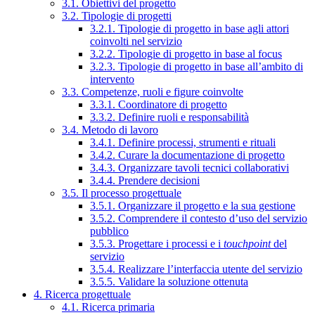
3.1. Obiettivi del progetto
3.2. Tipologie di progetti
3.2.1. Tipologie di progetto in base agli attori
coinvolti nel servizio
3.2.2. Tipologie di progetto in base al focus
3.2.3. Tipologie di progetto in base all’ambito di
intervento
3.3. Competenze, ruoli e figure coinvolte
3.3.1. Coordinatore di progetto
3.3.2. Definire ruoli e responsabilità
3.4. Metodo di lavoro
3.4.1. Definire processi, strumenti e rituali
3.4.2. Curare la documentazione di progetto
3.4.3. Organizzare tavoli tecnici collaborativi
3.4.4. Prendere decisioni
3.5. Il processo progettuale
3.5.1. Organizzare il progetto e la sua gestione
3.5.2. Comprendere il contesto d’uso del servizio
pubblico
3.5.3. Progettare i processi e i
touchpoint
del
servizio
3.5.4. Realizzare l’interfaccia utente del servizio
3.5.5. Validare la soluzione ottenuta
4. Ricerca progettuale
4.1. Ricerca primaria