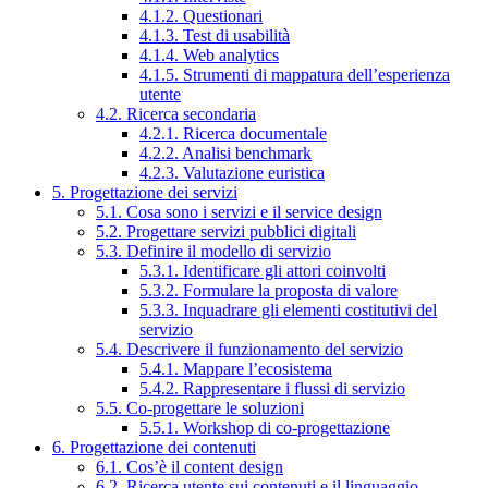
4.1.2. Questionari
4.1.3. Test di usabilità
4.1.4. Web analytics
4.1.5. Strumenti di mappatura dell’esperienza
utente
4.2. Ricerca secondaria
4.2.1. Ricerca documentale
4.2.2. Analisi benchmark
4.2.3. Valutazione euristica
5. Progettazione dei servizi
5.1. Cosa sono i servizi e il service design
5.2. Progettare servizi pubblici digitali
5.3. Definire il modello di servizio
5.3.1. Identificare gli attori coinvolti
5.3.2. Formulare la proposta di valore
5.3.3. Inquadrare gli elementi costitutivi del
servizio
5.4. Descrivere il funzionamento del servizio
5.4.1. Mappare l’ecosistema
5.4.2. Rappresentare i flussi di servizio
5.5. Co-progettare le soluzioni
5.5.1. Workshop di co-progettazione
6. Progettazione dei contenuti
6.1. Cos’è il content design
6.2. Ricerca utente sui contenuti e il linguaggio