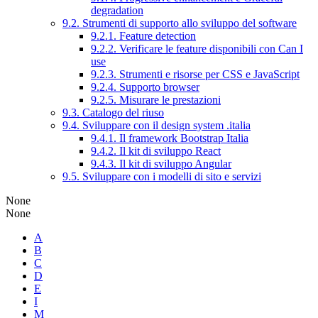
degradation
9.2. Strumenti di supporto allo sviluppo del software
9.2.1. Feature detection
9.2.2. Verificare le feature disponibili con Can I
use
9.2.3. Strumenti e risorse per CSS e JavaScript
9.2.4. Supporto browser
9.2.5. Misurare le prestazioni
9.3. Catalogo del riuso
9.4. Sviluppare con il design system .italia
9.4.1. Il framework Bootstrap Italia
9.4.2. Il kit di sviluppo React
9.4.3. Il kit di sviluppo Angular
9.5. Sviluppare con i modelli di sito e servizi
None
None
A
B
C
D
E
I
M