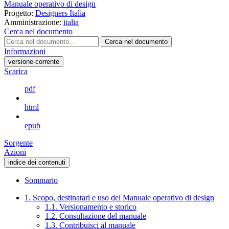
Manuale operativo di design
Progetto:
Designers Italia
Amministrazione:
italia
Cerca nel documento
Cerca nel documento
Informazioni
versione-corrente
Scarica
pdf
html
epub
Sorgente
Azioni
indice dei contenuti
Sommario
1. Scopo, destinatari e uso del Manuale operativo di design
1.1. Versionamento e storico
1.2. Consultazione del manuale
1.3. Contribuisci al manuale