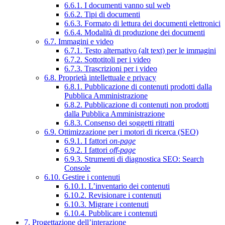
6.6.1. I documenti vanno sul web
6.6.2. Tipi di documenti
6.6.3. Formato di lettura dei documenti elettronici
6.6.4. Modalità di produzione dei documenti
6.7. Immagini e video
6.7.1. Testo alternativo (alt text) per le immagini
6.7.2. Sottotitoli per i video
6.7.3. Trascrizioni per i video
6.8. Proprietà intellettuale e privacy
6.8.1. Pubblicazione di contenuti prodotti dalla
Pubblica Amministrazione
6.8.2. Pubblicazione di contenuti non prodotti
dalla Pubblica Amministrazione
6.8.3. Consenso dei soggetti ritratti
6.9. Ottimizzazione per i motori di ricerca (SEO)
6.9.1. I fattori
on-page
6.9.2. I fattori
off-page
6.9.3. Strumenti di diagnostica SEO: Search
Console
6.10. Gestire i contenuti
6.10.1. L’inventario dei contenuti
6.10.2. Revisionare i contenuti
6.10.3. Migrare i contenuti
6.10.4. Pubblicare i contenuti
7. Progettazione dell’interazione