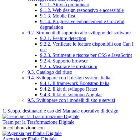
9.1.1. Attività preliminari
9.1.2. Web design responsivo e accessibile
9.1.3. Mobile first
9.1.4. Progressive enhancement e Graceful
degradation
9.2. Strumenti di supporto allo sviluppo del software
9.2.1. Feature detection
9.2.2. Verificare le feature disponibili con Can I
use
9.2.3. Strumenti e risorse per CSS e JavaScript
9.2.4. Supporto browser
9.2.5. Misurare le prestazioni
9.3. Catalogo del riuso
9.4. Sviluppare con il design system .italia
9.4.1. Il framework Bootstrap Italia
9.4.2. Il kit di sviluppo React
9.4.3. Il kit di sviluppo Angular
9.5. Sviluppare con i modelli di sito e servizi
1. Scopo, destinatari e uso del Manuale operativo di design
Team per la Trasformazione Digitale
in collaborazione con
Agenzia per l'Italia Digitale