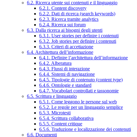
6.2. Ricerca utente sui contenuti e il linguaggio
6.2.1. Content discovery
6.2.2. Dati di ricerca (search keywords)
6.2.3. Ricerca tramite analytics
6.2.4. Ricerca sui forum
6.3. Dalla ricerca ai bisogni degli utenti
6.3.1. User stories per definire i contenuti
6.3.2. Job stories per definire i contenuti
6.3.3. Criteri di accettazione
6.4. Architettura dell’informazione
6.4.1. Definire l’architettura dell’informazione
6.4.2. Alberatura
6.4.3. Flussi di interazione
6.4.4. Sistemi di navigazione
6.4.5. Tipologie di contenuto (content type)
6.4.6. Ontologie e standard
6.4.7. Vocabolari controllati e tassonomie
6.5. Scrittura e linguaggio
6.5.1. Come leggono le persone sul web
6.5.2. Le regole per un linguaggio semplice
6.5.3. Microtesti
6.5.4. Scrittura collaborativa
6.5.5. Content critique
6.5.6. Traduzione e localizzazione dei contenuti
6.6. Documenti