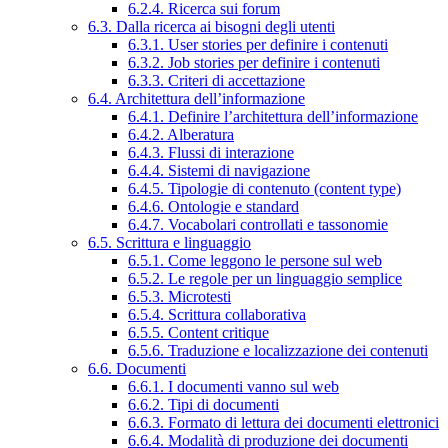
6.2.4. Ricerca sui forum
6.3. Dalla ricerca ai bisogni degli utenti
6.3.1. User stories per definire i contenuti
6.3.2. Job stories per definire i contenuti
6.3.3. Criteri di accettazione
6.4. Architettura dell’informazione
6.4.1. Definire l’architettura dell’informazione
6.4.2. Alberatura
6.4.3. Flussi di interazione
6.4.4. Sistemi di navigazione
6.4.5. Tipologie di contenuto (content type)
6.4.6. Ontologie e standard
6.4.7. Vocabolari controllati e tassonomie
6.5. Scrittura e linguaggio
6.5.1. Come leggono le persone sul web
6.5.2. Le regole per un linguaggio semplice
6.5.3. Microtesti
6.5.4. Scrittura collaborativa
6.5.5. Content critique
6.5.6. Traduzione e localizzazione dei contenuti
6.6. Documenti
6.6.1. I documenti vanno sul web
6.6.2. Tipi di documenti
6.6.3. Formato di lettura dei documenti elettronici
6.6.4. Modalità di produzione dei documenti