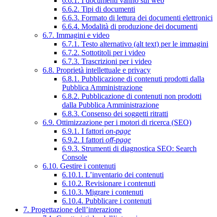
6.6.1. I documenti vanno sul web
6.6.2. Tipi di documenti
6.6.3. Formato di lettura dei documenti elettronici
6.6.4. Modalità di produzione dei documenti
6.7. Immagini e video
6.7.1. Testo alternativo (alt text) per le immagini
6.7.2. Sottotitoli per i video
6.7.3. Trascrizioni per i video
6.8. Proprietà intellettuale e privacy
6.8.1. Pubblicazione di contenuti prodotti dalla
Pubblica Amministrazione
6.8.2. Pubblicazione di contenuti non prodotti
dalla Pubblica Amministrazione
6.8.3. Consenso dei soggetti ritratti
6.9. Ottimizzazione per i motori di ricerca (SEO)
6.9.1. I fattori
on-page
6.9.2. I fattori
off-page
6.9.3. Strumenti di diagnostica SEO: Search
Console
6.10. Gestire i contenuti
6.10.1. L’inventario dei contenuti
6.10.2. Revisionare i contenuti
6.10.3. Migrare i contenuti
6.10.4. Pubblicare i contenuti
7. Progettazione dell’interazione