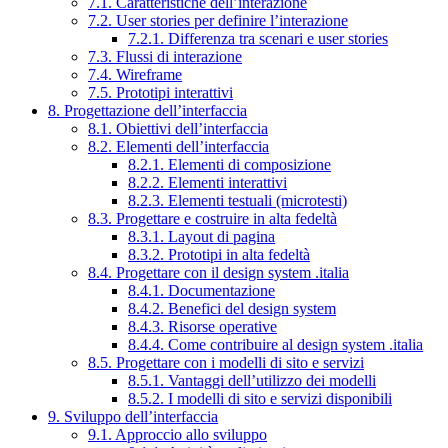
7.1. Caratteristiche dell’interazione
7.2. User stories per definire l’interazione
7.2.1. Differenza tra scenari e user stories
7.3. Flussi di interazione
7.4. Wireframe
7.5. Prototipi interattivi
8. Progettazione dell’interfaccia
8.1. Obiettivi dell’interfaccia
8.2. Elementi dell’interfaccia
8.2.1. Elementi di composizione
8.2.2. Elementi interattivi
8.2.3. Elementi testuali (microtesti)
8.3. Progettare e costruire in alta fedeltà
8.3.1. Layout di pagina
8.3.2. Prototipi in alta fedeltà
8.4. Progettare con il design system .italia
8.4.1. Documentazione
8.4.2. Benefici del design system
8.4.3. Risorse operative
8.4.4. Come contribuire al design system .italia
8.5. Progettare con i modelli di sito e servizi
8.5.1. Vantaggi dell’utilizzo dei modelli
8.5.2. I modelli di sito e servizi disponibili
9. Sviluppo dell’interfaccia
9.1. Approccio allo sviluppo