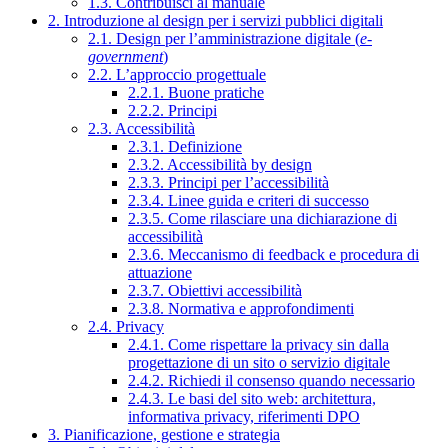
1.3. Contribuisci al manuale
2. Introduzione al design per i servizi pubblici digitali
2.1. Design per l’amministrazione digitale (
e-
government
)
2.2. L’approccio progettuale
2.2.1. Buone pratiche
2.2.2. Principi
2.3. Accessibilità
2.3.1. Definizione
2.3.2. Accessibilità by design
2.3.3. Principi per l’accessibilità
2.3.4. Linee guida e criteri di successo
2.3.5. Come rilasciare una dichiarazione di
accessibilità
2.3.6. Meccanismo di feedback e procedura di
attuazione
2.3.7. Obiettivi accessibilità
2.3.8. Normativa e approfondimenti
2.4. Privacy
2.4.1. Come rispettare la privacy sin dalla
progettazione di un sito o servizio digitale
2.4.2. Richiedi il consenso quando necessario
2.4.3. Le basi del sito web: architettura,
informativa privacy, riferimenti DPO
3. Pianificazione, gestione e strategia