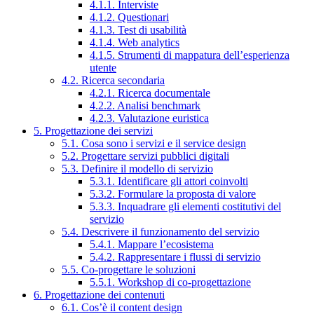
4.1.1. Interviste
4.1.2. Questionari
4.1.3. Test di usabilità
4.1.4. Web analytics
4.1.5. Strumenti di mappatura dell’esperienza
utente
4.2. Ricerca secondaria
4.2.1. Ricerca documentale
4.2.2. Analisi benchmark
4.2.3. Valutazione euristica
5. Progettazione dei servizi
5.1. Cosa sono i servizi e il service design
5.2. Progettare servizi pubblici digitali
5.3. Definire il modello di servizio
5.3.1. Identificare gli attori coinvolti
5.3.2. Formulare la proposta di valore
5.3.3. Inquadrare gli elementi costitutivi del
servizio
5.4. Descrivere il funzionamento del servizio
5.4.1. Mappare l’ecosistema
5.4.2. Rappresentare i flussi di servizio
5.5. Co-progettare le soluzioni
5.5.1. Workshop di co-progettazione
6. Progettazione dei contenuti
6.1. Cos’è il content design