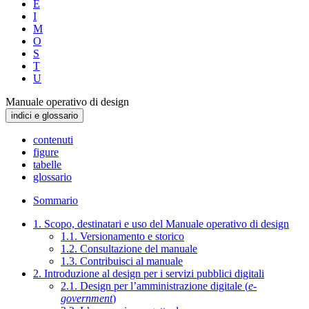
E
I
M
O
S
T
U
Manuale operativo di design
indici e glossario
contenuti
figure
tabelle
glossario
Sommario
1. Scopo, destinatari e uso del Manuale operativo di design
1.1. Versionamento e storico
1.2. Consultazione del manuale
1.3. Contribuisci al manuale
2. Introduzione al design per i servizi pubblici digitali
2.1. Design per l’amministrazione digitale (
e-
government
)