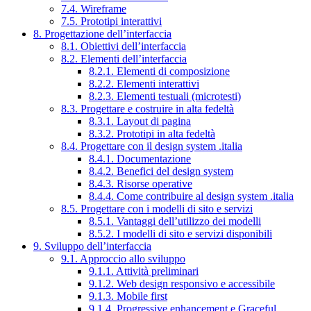
7.4. Wireframe
7.5. Prototipi interattivi
8. Progettazione dell’interfaccia
8.1. Obiettivi dell’interfaccia
8.2. Elementi dell’interfaccia
8.2.1. Elementi di composizione
8.2.2. Elementi interattivi
8.2.3. Elementi testuali (microtesti)
8.3. Progettare e costruire in alta fedeltà
8.3.1. Layout di pagina
8.3.2. Prototipi in alta fedeltà
8.4. Progettare con il design system .italia
8.4.1. Documentazione
8.4.2. Benefici del design system
8.4.3. Risorse operative
8.4.4. Come contribuire al design system .italia
8.5. Progettare con i modelli di sito e servizi
8.5.1. Vantaggi dell’utilizzo dei modelli
8.5.2. I modelli di sito e servizi disponibili
9. Sviluppo dell’interfaccia
9.1. Approccio allo sviluppo
9.1.1. Attività preliminari
9.1.2. Web design responsivo e accessibile
9.1.3. Mobile first
9.1.4. Progressive enhancement e Graceful