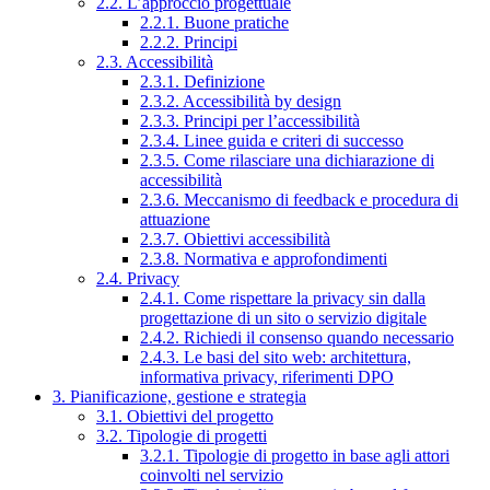
2.2. L’approccio progettuale
2.2.1. Buone pratiche
2.2.2. Principi
2.3. Accessibilità
2.3.1. Definizione
2.3.2. Accessibilità by design
2.3.3. Principi per l’accessibilità
2.3.4. Linee guida e criteri di successo
2.3.5. Come rilasciare una dichiarazione di
accessibilità
2.3.6. Meccanismo di feedback e procedura di
attuazione
2.3.7. Obiettivi accessibilità
2.3.8. Normativa e approfondimenti
2.4. Privacy
2.4.1. Come rispettare la privacy sin dalla
progettazione di un sito o servizio digitale
2.4.2. Richiedi il consenso quando necessario
2.4.3. Le basi del sito web: architettura,
informativa privacy, riferimenti DPO
3. Pianificazione, gestione e strategia
3.1. Obiettivi del progetto
3.2. Tipologie di progetti
3.2.1. Tipologie di progetto in base agli attori
coinvolti nel servizio