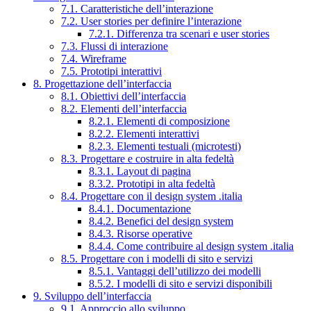
7.1. Caratteristiche dell’interazione
7.2. User stories per definire l’interazione
7.2.1. Differenza tra scenari e user stories
7.3. Flussi di interazione
7.4. Wireframe
7.5. Prototipi interattivi
8. Progettazione dell’interfaccia
8.1. Obiettivi dell’interfaccia
8.2. Elementi dell’interfaccia
8.2.1. Elementi di composizione
8.2.2. Elementi interattivi
8.2.3. Elementi testuali (microtesti)
8.3. Progettare e costruire in alta fedeltà
8.3.1. Layout di pagina
8.3.2. Prototipi in alta fedeltà
8.4. Progettare con il design system .italia
8.4.1. Documentazione
8.4.2. Benefici del design system
8.4.3. Risorse operative
8.4.4. Come contribuire al design system .italia
8.5. Progettare con i modelli di sito e servizi
8.5.1. Vantaggi dell’utilizzo dei modelli
8.5.2. I modelli di sito e servizi disponibili
9. Sviluppo dell’interfaccia
9.1. Approccio allo sviluppo