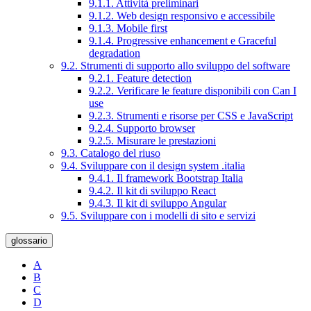
9.1.1. Attività preliminari
9.1.2. Web design responsivo e accessibile
9.1.3. Mobile first
9.1.4. Progressive enhancement e Graceful
degradation
9.2. Strumenti di supporto allo sviluppo del software
9.2.1. Feature detection
9.2.2. Verificare le feature disponibili con Can I
use
9.2.3. Strumenti e risorse per CSS e JavaScript
9.2.4. Supporto browser
9.2.5. Misurare le prestazioni
9.3. Catalogo del riuso
9.4. Sviluppare con il design system .italia
9.4.1. Il framework Bootstrap Italia
9.4.2. Il kit di sviluppo React
9.4.3. Il kit di sviluppo Angular
9.5. Sviluppare con i modelli di sito e servizi
glossario
A
B
C
D