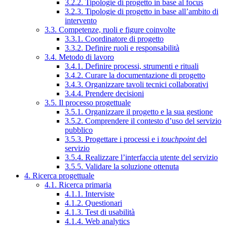
3.2.2. Tipologie di progetto in base al focus
3.2.3. Tipologie di progetto in base all’ambito di
intervento
3.3. Competenze, ruoli e figure coinvolte
3.3.1. Coordinatore di progetto
3.3.2. Definire ruoli e responsabilità
3.4. Metodo di lavoro
3.4.1. Definire processi, strumenti e rituali
3.4.2. Curare la documentazione di progetto
3.4.3. Organizzare tavoli tecnici collaborativi
3.4.4. Prendere decisioni
3.5. Il processo progettuale
3.5.1. Organizzare il progetto e la sua gestione
3.5.2. Comprendere il contesto d’uso del servizio
pubblico
3.5.3. Progettare i processi e i
touchpoint
del
servizio
3.5.4. Realizzare l’interfaccia utente del servizio
3.5.5. Validare la soluzione ottenuta
4. Ricerca progettuale
4.1. Ricerca primaria
4.1.1. Interviste
4.1.2. Questionari
4.1.3. Test di usabilità
4.1.4. Web analytics