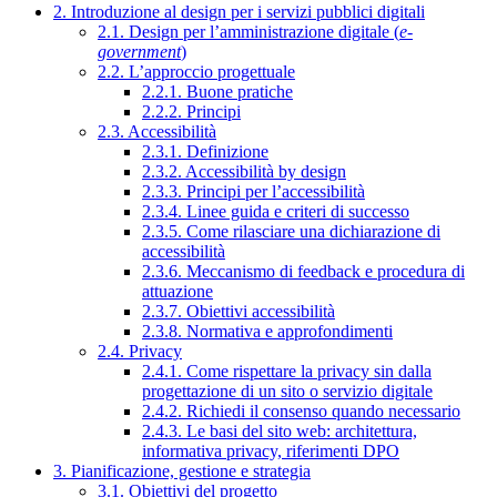
2. Introduzione al design per i servizi pubblici digitali
2.1. Design per l’amministrazione digitale (
e-
government
)
2.2. L’approccio progettuale
2.2.1. Buone pratiche
2.2.2. Principi
2.3. Accessibilità
2.3.1. Definizione
2.3.2. Accessibilità by design
2.3.3. Principi per l’accessibilità
2.3.4. Linee guida e criteri di successo
2.3.5. Come rilasciare una dichiarazione di
accessibilità
2.3.6. Meccanismo di feedback e procedura di
attuazione
2.3.7. Obiettivi accessibilità
2.3.8. Normativa e approfondimenti
2.4. Privacy
2.4.1. Come rispettare la privacy sin dalla
progettazione di un sito o servizio digitale
2.4.2. Richiedi il consenso quando necessario
2.4.3. Le basi del sito web: architettura,
informativa privacy, riferimenti DPO
3. Pianificazione, gestione e strategia
3.1. Obiettivi del progetto