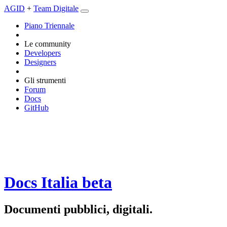
AGID
+
Team Digitale
Piano Triennale
Le community
Developers
Designers
Gli strumenti
Forum
Docs
GitHub
Docs Italia
beta
Documenti pubblici, digitali.