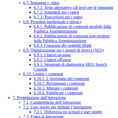
6.7. Immagini e video
6.7.1. Testo alternativo (alt text) per le immagini
6.7.2. Sottotitoli per i video
6.7.3. Trascrizioni per i video
6.8. Proprietà intellettuale e privacy
6.8.1. Pubblicazione di contenuti prodotti dalla
Pubblica Amministrazione
6.8.2. Pubblicazione di contenuti non prodotti
dalla Pubblica Amministrazione
6.8.3. Consenso dei soggetti ritratti
6.9. Ottimizzazione per i motori di ricerca (SEO)
6.9.1. I fattori
on-page
6.9.2. I fattori
off-page
6.9.3. Strumenti di diagnostica SEO: Search
Console
6.10. Gestire i contenuti
6.10.1. L’inventario dei contenuti
6.10.2. Revisionare i contenuti
6.10.3. Migrare i contenuti
6.10.4. Pubblicare i contenuti
7. Progettazione dell’interazione
7.1. Caratteristiche dell’interazione
7.2. User stories per definire l’interazione
7.2.1. Differenza tra scenari e user stories
7.3. Flussi di interazione