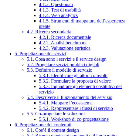
4.1.2. Questionari
4.1.3. Test di usabilità
4.1.4. Web analytics
4.1.5. Strumenti di mappatura dell’esperienza
utente
4.2. Ricerca secondaria
4.2.1. Ricerca documentale
4.2.2. Analisi benchmark
4.2.3. Valutazione euristica
5. Progettazione dei servizi
5.1. Cosa sono i servizi e il service design
5.2. Progettare servizi pubblici digitali
5.3. Definire il modello di servizio
5.3.1. Identificare gli attori coinvolti
5.3.2. Formulare la proposta di valore
5.3.3. Inquadrare gli elementi costitutivi del
servizio
5.4. Descrivere il funzionamento del servizio
5.4.1. Mappare l’ecosistema
5.4.2. Rappresentare i flussi di servizio
5.5. Co-progettare le soluzioni
5.5.1. Workshop di co-progettazione
6. Progettazione dei contenuti
6.1. Cos’è il content design
6.2. Ricerca utente sui contenuti e il linguaggio