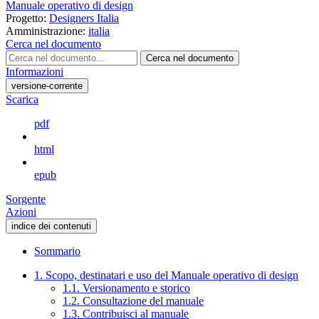
Manuale operativo di design
Progetto:
Designers Italia
Amministrazione:
italia
Cerca nel documento
Cerca nel documento
Informazioni
versione-corrente
Scarica
pdf
html
epub
Sorgente
Azioni
indice dei contenuti
Sommario
1. Scopo, destinatari e uso del Manuale operativo di design
1.1. Versionamento e storico
1.2. Consultazione del manuale
1.3. Contribuisci al manuale