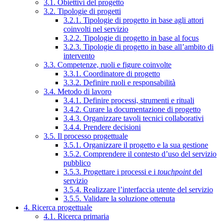
3.1. Obiettivi del progetto
3.2. Tipologie di progetti
3.2.1. Tipologie di progetto in base agli attori
coinvolti nel servizio
3.2.2. Tipologie di progetto in base al focus
3.2.3. Tipologie di progetto in base all’ambito di
intervento
3.3. Competenze, ruoli e figure coinvolte
3.3.1. Coordinatore di progetto
3.3.2. Definire ruoli e responsabilità
3.4. Metodo di lavoro
3.4.1. Definire processi, strumenti e rituali
3.4.2. Curare la documentazione di progetto
3.4.3. Organizzare tavoli tecnici collaborativi
3.4.4. Prendere decisioni
3.5. Il processo progettuale
3.5.1. Organizzare il progetto e la sua gestione
3.5.2. Comprendere il contesto d’uso del servizio
pubblico
3.5.3. Progettare i processi e i
touchpoint
del
servizio
3.5.4. Realizzare l’interfaccia utente del servizio
3.5.5. Validare la soluzione ottenuta
4. Ricerca progettuale
4.1. Ricerca primaria