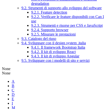
degradation
9.2. Strumenti di supporto allo sviluppo del software
9.2.1. Feature detection
9.2.2. Verificare le feature disponibili con Can I
use
9.2.3. Strumenti e risorse per CSS e JavaScript
9.2.4. Supporto browser
9.2.5. Misurare le prestazioni
9.3. Catalogo del riuso
9.4. Sviluppare con il design system .italia
9.4.1. Il framework Bootstrap Italia
9.4.2. Il kit di sviluppo React
9.4.3. Il kit di sviluppo Angular
9.5. Sviluppare con i modelli di sito e servizi
None
None
A
B
C
D
E
I
M