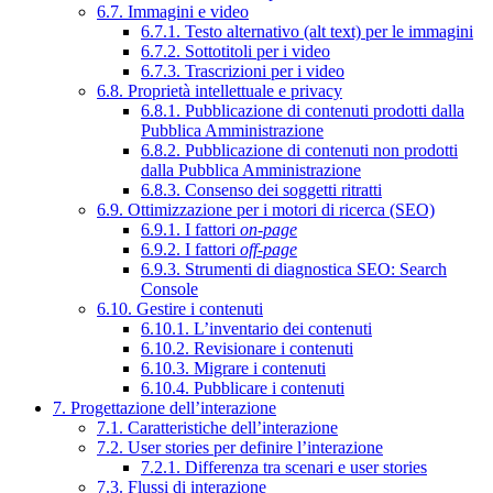
6.7. Immagini e video
6.7.1. Testo alternativo (alt text) per le immagini
6.7.2. Sottotitoli per i video
6.7.3. Trascrizioni per i video
6.8. Proprietà intellettuale e privacy
6.8.1. Pubblicazione di contenuti prodotti dalla
Pubblica Amministrazione
6.8.2. Pubblicazione di contenuti non prodotti
dalla Pubblica Amministrazione
6.8.3. Consenso dei soggetti ritratti
6.9. Ottimizzazione per i motori di ricerca (SEO)
6.9.1. I fattori
on-page
6.9.2. I fattori
off-page
6.9.3. Strumenti di diagnostica SEO: Search
Console
6.10. Gestire i contenuti
6.10.1. L’inventario dei contenuti
6.10.2. Revisionare i contenuti
6.10.3. Migrare i contenuti
6.10.4. Pubblicare i contenuti
7. Progettazione dell’interazione
7.1. Caratteristiche dell’interazione
7.2. User stories per definire l’interazione
7.2.1. Differenza tra scenari e user stories
7.3. Flussi di interazione