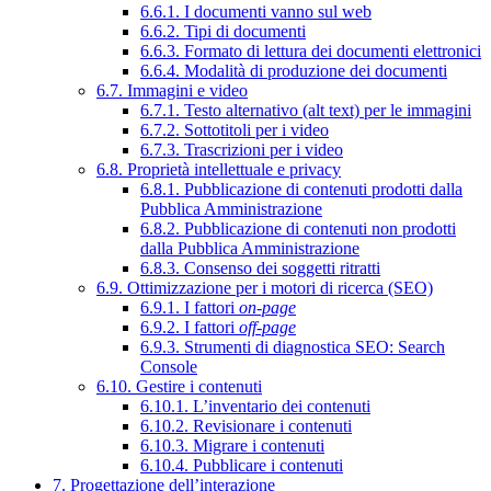
6.6.1. I documenti vanno sul web
6.6.2. Tipi di documenti
6.6.3. Formato di lettura dei documenti elettronici
6.6.4. Modalità di produzione dei documenti
6.7. Immagini e video
6.7.1. Testo alternativo (alt text) per le immagini
6.7.2. Sottotitoli per i video
6.7.3. Trascrizioni per i video
6.8. Proprietà intellettuale e privacy
6.8.1. Pubblicazione di contenuti prodotti dalla
Pubblica Amministrazione
6.8.2. Pubblicazione di contenuti non prodotti
dalla Pubblica Amministrazione
6.8.3. Consenso dei soggetti ritratti
6.9. Ottimizzazione per i motori di ricerca (SEO)
6.9.1. I fattori
on-page
6.9.2. I fattori
off-page
6.9.3. Strumenti di diagnostica SEO: Search
Console
6.10. Gestire i contenuti
6.10.1. L’inventario dei contenuti
6.10.2. Revisionare i contenuti
6.10.3. Migrare i contenuti
6.10.4. Pubblicare i contenuti
7. Progettazione dell’interazione