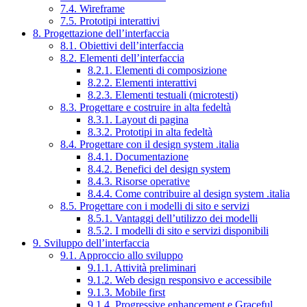
7.4. Wireframe
7.5. Prototipi interattivi
8. Progettazione dell’interfaccia
8.1. Obiettivi dell’interfaccia
8.2. Elementi dell’interfaccia
8.2.1. Elementi di composizione
8.2.2. Elementi interattivi
8.2.3. Elementi testuali (microtesti)
8.3. Progettare e costruire in alta fedeltà
8.3.1. Layout di pagina
8.3.2. Prototipi in alta fedeltà
8.4. Progettare con il design system .italia
8.4.1. Documentazione
8.4.2. Benefici del design system
8.4.3. Risorse operative
8.4.4. Come contribuire al design system .italia
8.5. Progettare con i modelli di sito e servizi
8.5.1. Vantaggi dell’utilizzo dei modelli
8.5.2. I modelli di sito e servizi disponibili
9. Sviluppo dell’interfaccia
9.1. Approccio allo sviluppo
9.1.1. Attività preliminari
9.1.2. Web design responsivo e accessibile
9.1.3. Mobile first
9.1.4. Progressive enhancement e Graceful