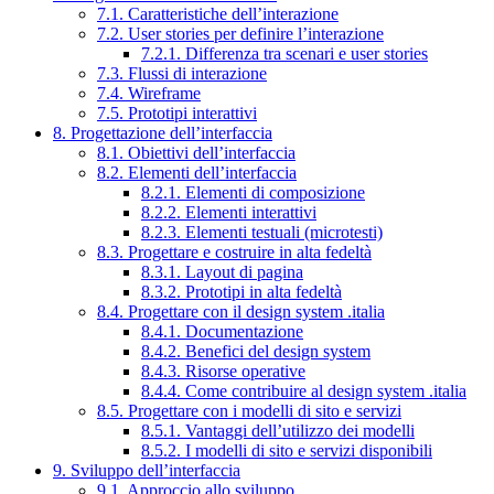
7.1. Caratteristiche dell’interazione
7.2. User stories per definire l’interazione
7.2.1. Differenza tra scenari e user stories
7.3. Flussi di interazione
7.4. Wireframe
7.5. Prototipi interattivi
8. Progettazione dell’interfaccia
8.1. Obiettivi dell’interfaccia
8.2. Elementi dell’interfaccia
8.2.1. Elementi di composizione
8.2.2. Elementi interattivi
8.2.3. Elementi testuali (microtesti)
8.3. Progettare e costruire in alta fedeltà
8.3.1. Layout di pagina
8.3.2. Prototipi in alta fedeltà
8.4. Progettare con il design system .italia
8.4.1. Documentazione
8.4.2. Benefici del design system
8.4.3. Risorse operative
8.4.4. Come contribuire al design system .italia
8.5. Progettare con i modelli di sito e servizi
8.5.1. Vantaggi dell’utilizzo dei modelli
8.5.2. I modelli di sito e servizi disponibili
9. Sviluppo dell’interfaccia
9.1. Approccio allo sviluppo