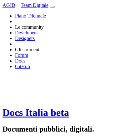
AGID
+
Team Digitale
Piano Triennale
Le community
Developers
Designers
Gli strumenti
Forum
Docs
GitHub
Docs Italia
beta
Documenti pubblici, digitali.