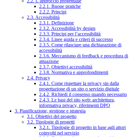
2.2. L’approccio progettuale
2.2.1. Buone pratiche
2.2.2. Principi
2.3. Accessibilità
2.3.1. Definizione
2.3.2. Accessibilità by design
2.3.3. Principi per l’accessibilità
2.3.4. Linee guida e criteri di successo
2.3.5. Come rilasciare una dichiarazione di
accessibilità
2.3.6. Meccanismo di feedback e procedura di
attuazione
2.3.7. Obiettivi accessibilità
2.3.8. Normativa e approfondimenti
2.4. Privacy
2.4.1. Come rispettare la privacy sin dalla
progettazione di un sito o servizio digitale
2.4.2. Richiedi il consenso quando necessario
2.4.3. Le basi del sito web: architettura,
informativa privacy, riferimenti DPO
3. Pianificazione, gestione e strategia
3.1. Obiettivi del progetto
3.2. Tipologie di progetti
3.2.1. Tipologie di progetto in base agli attori
coinvolti nel servizio