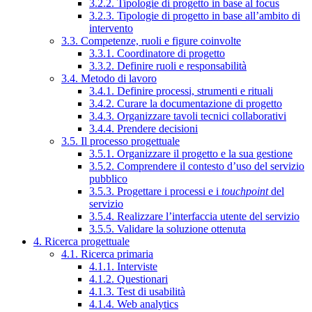
3.2.2. Tipologie di progetto in base al focus
3.2.3. Tipologie di progetto in base all’ambito di
intervento
3.3. Competenze, ruoli e figure coinvolte
3.3.1. Coordinatore di progetto
3.3.2. Definire ruoli e responsabilità
3.4. Metodo di lavoro
3.4.1. Definire processi, strumenti e rituali
3.4.2. Curare la documentazione di progetto
3.4.3. Organizzare tavoli tecnici collaborativi
3.4.4. Prendere decisioni
3.5. Il processo progettuale
3.5.1. Organizzare il progetto e la sua gestione
3.5.2. Comprendere il contesto d’uso del servizio
pubblico
3.5.3. Progettare i processi e i
touchpoint
del
servizio
3.5.4. Realizzare l’interfaccia utente del servizio
3.5.5. Validare la soluzione ottenuta
4. Ricerca progettuale
4.1. Ricerca primaria
4.1.1. Interviste
4.1.2. Questionari
4.1.3. Test di usabilità
4.1.4. Web analytics