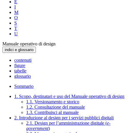
E
I
M
O
S
T
U
Manuale operativo di design
indici e glossario
contenuti
figure
tabelle
glossario
Sommario
1. Scopo, destinatari e uso del Manuale operativo di design
1.1. Versionamento e storico
1.2. Consultazione del manuale
1.3. Contribuisci al manuale
2. Introduzione al design per i servizi pubblici digitali
2.1. Design per l’amministrazione digitale (
e-
government
)