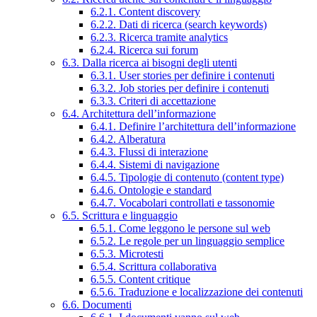
6.2.1. Content discovery
6.2.2. Dati di ricerca (search keywords)
6.2.3. Ricerca tramite analytics
6.2.4. Ricerca sui forum
6.3. Dalla ricerca ai bisogni degli utenti
6.3.1. User stories per definire i contenuti
6.3.2. Job stories per definire i contenuti
6.3.3. Criteri di accettazione
6.4. Architettura dell’informazione
6.4.1. Definire l’architettura dell’informazione
6.4.2. Alberatura
6.4.3. Flussi di interazione
6.4.4. Sistemi di navigazione
6.4.5. Tipologie di contenuto (content type)
6.4.6. Ontologie e standard
6.4.7. Vocabolari controllati e tassonomie
6.5. Scrittura e linguaggio
6.5.1. Come leggono le persone sul web
6.5.2. Le regole per un linguaggio semplice
6.5.3. Microtesti
6.5.4. Scrittura collaborativa
6.5.5. Content critique
6.5.6. Traduzione e localizzazione dei contenuti
6.6. Documenti