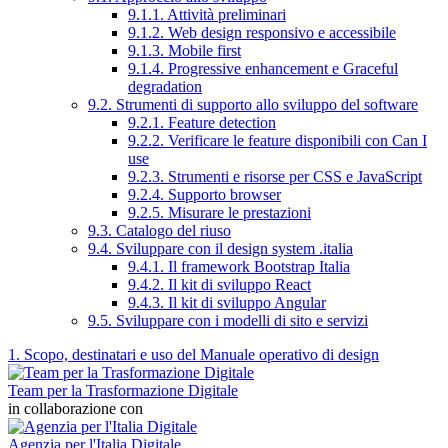
9.1.1. Attività preliminari
9.1.2. Web design responsivo e accessibile
9.1.3. Mobile first
9.1.4. Progressive enhancement e Graceful
degradation
9.2. Strumenti di supporto allo sviluppo del software
9.2.1. Feature detection
9.2.2. Verificare le feature disponibili con Can I
use
9.2.3. Strumenti e risorse per CSS e JavaScript
9.2.4. Supporto browser
9.2.5. Misurare le prestazioni
9.3. Catalogo del riuso
9.4. Sviluppare con il design system .italia
9.4.1. Il framework Bootstrap Italia
9.4.2. Il kit di sviluppo React
9.4.3. Il kit di sviluppo Angular
9.5. Sviluppare con i modelli di sito e servizi
1. Scopo, destinatari e uso del Manuale operativo di design
Team per la Trasformazione Digitale
in collaborazione con
Agenzia per l'Italia Digitale