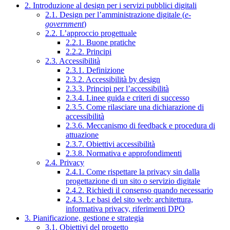
2. Introduzione al design per i servizi pubblici digitali
2.1. Design per l’amministrazione digitale (
e-
government
)
2.2. L’approccio progettuale
2.2.1. Buone pratiche
2.2.2. Principi
2.3. Accessibilità
2.3.1. Definizione
2.3.2. Accessibilità by design
2.3.3. Principi per l’accessibilità
2.3.4. Linee guida e criteri di successo
2.3.5. Come rilasciare una dichiarazione di
accessibilità
2.3.6. Meccanismo di feedback e procedura di
attuazione
2.3.7. Obiettivi accessibilità
2.3.8. Normativa e approfondimenti
2.4. Privacy
2.4.1. Come rispettare la privacy sin dalla
progettazione di un sito o servizio digitale
2.4.2. Richiedi il consenso quando necessario
2.4.3. Le basi del sito web: architettura,
informativa privacy, riferimenti DPO
3. Pianificazione, gestione e strategia
3.1. Obiettivi del progetto