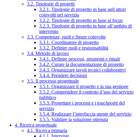
3.2. Tipologie di progetti
3.2.1. Tipologie di progetto in base agli attori
coinvolti nel servizio
3.2.2. Tipologie di progetto in base al focus
3.2.3. Tipologie di progetto in base all’ambito di
intervento
3.3. Competenze, ruoli e figure coinvolte
3.3.1. Coordinatore di progetto
3.3.2. Definire ruoli e responsabilità
3.4. Metodo di lavoro
3.4.1. Definire processi, strumenti e rituali
3.4.2. Curare la documentazione di progetto
3.4.3. Organizzare tavoli tecnici collaborativi
3.4.4. Prendere decisioni
3.5. Il processo progettuale
3.5.1. Organizzare il progetto e la sua gestione
3.5.2. Comprendere il contesto d’uso del servizio
pubblico
3.5.3. Progettare i processi e i
touchpoint
del
servizio
3.5.4. Realizzare l’interfaccia utente del servizio
3.5.5. Validare la soluzione ottenuta
4. Ricerca progettuale
4.1. Ricerca primaria
4.1.1. Interviste