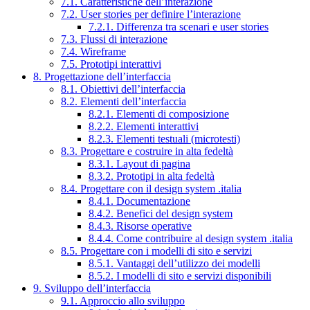
7.1. Caratteristiche dell’interazione
7.2. User stories per definire l’interazione
7.2.1. Differenza tra scenari e user stories
7.3. Flussi di interazione
7.4. Wireframe
7.5. Prototipi interattivi
8. Progettazione dell’interfaccia
8.1. Obiettivi dell’interfaccia
8.2. Elementi dell’interfaccia
8.2.1. Elementi di composizione
8.2.2. Elementi interattivi
8.2.3. Elementi testuali (microtesti)
8.3. Progettare e costruire in alta fedeltà
8.3.1. Layout di pagina
8.3.2. Prototipi in alta fedeltà
8.4. Progettare con il design system .italia
8.4.1. Documentazione
8.4.2. Benefici del design system
8.4.3. Risorse operative
8.4.4. Come contribuire al design system .italia
8.5. Progettare con i modelli di sito e servizi
8.5.1. Vantaggi dell’utilizzo dei modelli
8.5.2. I modelli di sito e servizi disponibili
9. Sviluppo dell’interfaccia
9.1. Approccio allo sviluppo