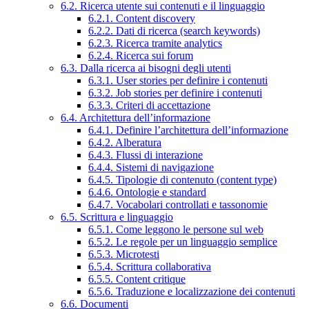
6.2. Ricerca utente sui contenuti e il linguaggio
6.2.1. Content discovery
6.2.2. Dati di ricerca (search keywords)
6.2.3. Ricerca tramite analytics
6.2.4. Ricerca sui forum
6.3. Dalla ricerca ai bisogni degli utenti
6.3.1. User stories per definire i contenuti
6.3.2. Job stories per definire i contenuti
6.3.3. Criteri di accettazione
6.4. Architettura dell’informazione
6.4.1. Definire l’architettura dell’informazione
6.4.2. Alberatura
6.4.3. Flussi di interazione
6.4.4. Sistemi di navigazione
6.4.5. Tipologie di contenuto (content type)
6.4.6. Ontologie e standard
6.4.7. Vocabolari controllati e tassonomie
6.5. Scrittura e linguaggio
6.5.1. Come leggono le persone sul web
6.5.2. Le regole per un linguaggio semplice
6.5.3. Microtesti
6.5.4. Scrittura collaborativa
6.5.5. Content critique
6.5.6. Traduzione e localizzazione dei contenuti
6.6. Documenti