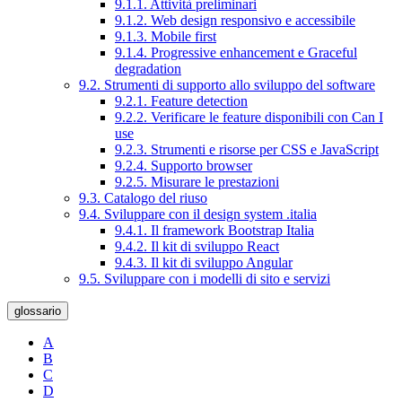
9.1.1. Attività preliminari
9.1.2. Web design responsivo e accessibile
9.1.3. Mobile first
9.1.4. Progressive enhancement e Graceful
degradation
9.2. Strumenti di supporto allo sviluppo del software
9.2.1. Feature detection
9.2.2. Verificare le feature disponibili con Can I
use
9.2.3. Strumenti e risorse per CSS e JavaScript
9.2.4. Supporto browser
9.2.5. Misurare le prestazioni
9.3. Catalogo del riuso
9.4. Sviluppare con il design system .italia
9.4.1. Il framework Bootstrap Italia
9.4.2. Il kit di sviluppo React
9.4.3. Il kit di sviluppo Angular
9.5. Sviluppare con i modelli di sito e servizi
glossario
A
B
C
D