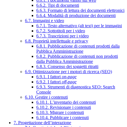
6.6.1. I documenti vanno sul web
6.6.2. Tipi di documenti
6.6.3. Formato di lettura dei documenti elettronici
6.6.4. Modalità di produzione dei documenti
6.7. Immagini e video
6.7.1. Testo alternativo (alt text) per le immagini
6.7.2. Sottotitoli per i video
6.7.3. Trascrizioni per i video
6.8. Proprietà intellettuale e privacy
6.8.1. Pubblicazione di contenuti prodotti dalla
Pubblica Amministrazione
6.8.2. Pubblicazione di contenuti non prodotti
dalla Pubblica Amministrazione
6.8.3. Consenso dei soggetti ritratti
6.9. Ottimizzazione per i motori di ricerca (SEO)
6.9.1. I fattori
on-page
6.9.2. I fattori
off-page
6.9.3. Strumenti di diagnostica SEO: Search
Console
6.10. Gestire i contenuti
6.10.1. L’inventario dei contenuti
6.10.2. Revisionare i contenuti
6.10.3. Migrare i contenuti
6.10.4. Pubblicare i contenuti
7. Progettazione dell’interazione