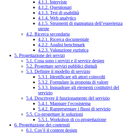
4.1.1. Interviste
4.1.2. Questionari
4.1.3. Test di usabilità
4.1.4. Web analytics
4.1.5. Strumenti di mappatura dell’esperienza
utente
4.2. Ricerca secondaria
4.2.1. Ricerca documentale
4.2.2. Analisi benchmark
4.2.3. Valutazione euristica
5. Progettazione dei servizi
5.1. Cosa sono i servizi e il service design
5.2. Progettare servizi pubblici digitali
5.3. Definire il modello di servizio
5.3.1. Identificare gli attori coinvolti
5.3.2. Formulare la proposta di valore
5.3.3. Inquadrare gli elementi costitutivi del
servizio
5.4. Descrivere il funzionamento del servizio
5.4.1. Mappare l’ecosistema
5.4.2. Rappresentare i flussi di servizio
5.5. Co-progettare le soluzioni
5.5.1. Workshop di co-progettazione
6. Progettazione dei contenuti
6.1. Cos’è il content design