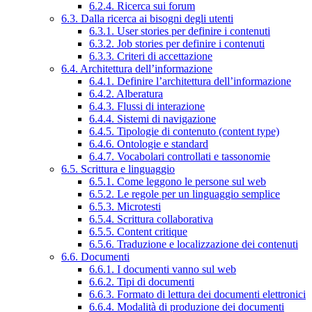
6.2.4. Ricerca sui forum
6.3. Dalla ricerca ai bisogni degli utenti
6.3.1. User stories per definire i contenuti
6.3.2. Job stories per definire i contenuti
6.3.3. Criteri di accettazione
6.4. Architettura dell’informazione
6.4.1. Definire l’architettura dell’informazione
6.4.2. Alberatura
6.4.3. Flussi di interazione
6.4.4. Sistemi di navigazione
6.4.5. Tipologie di contenuto (content type)
6.4.6. Ontologie e standard
6.4.7. Vocabolari controllati e tassonomie
6.5. Scrittura e linguaggio
6.5.1. Come leggono le persone sul web
6.5.2. Le regole per un linguaggio semplice
6.5.3. Microtesti
6.5.4. Scrittura collaborativa
6.5.5. Content critique
6.5.6. Traduzione e localizzazione dei contenuti
6.6. Documenti
6.6.1. I documenti vanno sul web
6.6.2. Tipi di documenti
6.6.3. Formato di lettura dei documenti elettronici
6.6.4. Modalità di produzione dei documenti