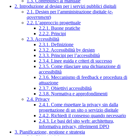
1.3. Contribuisci al manuale
2. Introduzione al design per i servizi pubblici digitali
2.1. Design per l’amministrazione digitale (
e-
government
)
2.2. L’approccio progettuale
2.2.1. Buone pratiche
2.2.2. Principi
2.3. Accessibilità
2.3.1. Definizione
2.3.2. Accessibilità by design
2.3.3. Principi per l’accessibilità
2.3.4. Linee guida e criteri di successo
2.3.5. Come rilasciare una dichiarazione di
accessibilità
2.3.6. Meccanismo di feedback e procedura di
attuazione
2.3.7. Obiettivi accessibilità
2.3.8. Normativa e approfondimenti
2.4. Privacy
2.4.1. Come rispettare la privacy sin dalla
progettazione di un sito o servizio digitale
2.4.2. Richiedi il consenso quando necessario
2.4.3. Le basi del sito web: architettura,
informativa privacy, riferimenti DPO
3. Pianificazione, gestione e strategia