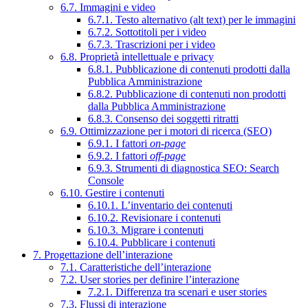
6.7. Immagini e video
6.7.1. Testo alternativo (alt text) per le immagini
6.7.2. Sottotitoli per i video
6.7.3. Trascrizioni per i video
6.8. Proprietà intellettuale e privacy
6.8.1. Pubblicazione di contenuti prodotti dalla
Pubblica Amministrazione
6.8.2. Pubblicazione di contenuti non prodotti
dalla Pubblica Amministrazione
6.8.3. Consenso dei soggetti ritratti
6.9. Ottimizzazione per i motori di ricerca (SEO)
6.9.1. I fattori
on-page
6.9.2. I fattori
off-page
6.9.3. Strumenti di diagnostica SEO: Search
Console
6.10. Gestire i contenuti
6.10.1. L’inventario dei contenuti
6.10.2. Revisionare i contenuti
6.10.3. Migrare i contenuti
6.10.4. Pubblicare i contenuti
7. Progettazione dell’interazione
7.1. Caratteristiche dell’interazione
7.2. User stories per definire l’interazione
7.2.1. Differenza tra scenari e user stories
7.3. Flussi di interazione