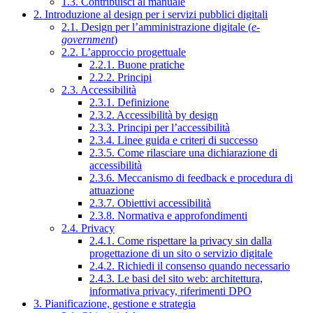
1.3. Contribuisci al manuale
2. Introduzione al design per i servizi pubblici digitali
2.1. Design per l’amministrazione digitale (
e-
government
)
2.2. L’approccio progettuale
2.2.1. Buone pratiche
2.2.2. Principi
2.3. Accessibilità
2.3.1. Definizione
2.3.2. Accessibilità by design
2.3.3. Principi per l’accessibilità
2.3.4. Linee guida e criteri di successo
2.3.5. Come rilasciare una dichiarazione di
accessibilità
2.3.6. Meccanismo di feedback e procedura di
attuazione
2.3.7. Obiettivi accessibilità
2.3.8. Normativa e approfondimenti
2.4. Privacy
2.4.1. Come rispettare la privacy sin dalla
progettazione di un sito o servizio digitale
2.4.2. Richiedi il consenso quando necessario
2.4.3. Le basi del sito web: architettura,
informativa privacy, riferimenti DPO
3. Pianificazione, gestione e strategia