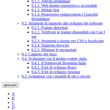
9.1.1. Attività preliminari
9.1.2. Web design responsivo e accessibile
9.1.3. Mobile first
9.1.4. Progressive enhancement e Graceful
degradation
9.2. Strumenti di supporto allo sviluppo del software
9.2.1. Feature detection
9.2.2. Verificare le feature disponibili con Can I
use
9.2.3. Strumenti e risorse per CSS e JavaScript
9.2.4. Supporto browser
9.2.5. Misurare le prestazioni
9.3. Catalogo del riuso
9.4. Sviluppare con il design system .italia
9.4.1. Il framework Bootstrap Italia
9.4.2. Il kit di sviluppo React
9.4.3. Il kit di sviluppo Angular
9.5. Sviluppare con i modelli di sito e servizi
glossario
A
B
C
D