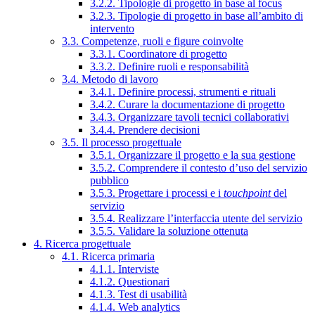
3.2.2. Tipologie di progetto in base al focus
3.2.3. Tipologie di progetto in base all’ambito di
intervento
3.3. Competenze, ruoli e figure coinvolte
3.3.1. Coordinatore di progetto
3.3.2. Definire ruoli e responsabilità
3.4. Metodo di lavoro
3.4.1. Definire processi, strumenti e rituali
3.4.2. Curare la documentazione di progetto
3.4.3. Organizzare tavoli tecnici collaborativi
3.4.4. Prendere decisioni
3.5. Il processo progettuale
3.5.1. Organizzare il progetto e la sua gestione
3.5.2. Comprendere il contesto d’uso del servizio
pubblico
3.5.3. Progettare i processi e i
touchpoint
del
servizio
3.5.4. Realizzare l’interfaccia utente del servizio
3.5.5. Validare la soluzione ottenuta
4. Ricerca progettuale
4.1. Ricerca primaria
4.1.1. Interviste
4.1.2. Questionari
4.1.3. Test di usabilità
4.1.4. Web analytics