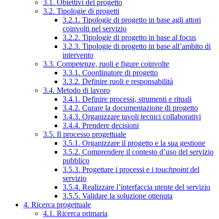
3.1. Obiettivi del progetto
3.2. Tipologie di progetti
3.2.1. Tipologie di progetto in base agli attori
coinvolti nel servizio
3.2.2. Tipologie di progetto in base al focus
3.2.3. Tipologie di progetto in base all’ambito di
intervento
3.3. Competenze, ruoli e figure coinvolte
3.3.1. Coordinatore di progetto
3.3.2. Definire ruoli e responsabilità
3.4. Metodo di lavoro
3.4.1. Definire processi, strumenti e rituali
3.4.2. Curare la documentazione di progetto
3.4.3. Organizzare tavoli tecnici collaborativi
3.4.4. Prendere decisioni
3.5. Il processo progettuale
3.5.1. Organizzare il progetto e la sua gestione
3.5.2. Comprendere il contesto d’uso del servizio
pubblico
3.5.3. Progettare i processi e i
touchpoint
del
servizio
3.5.4. Realizzare l’interfaccia utente del servizio
3.5.5. Validare la soluzione ottenuta
4. Ricerca progettuale
4.1. Ricerca primaria