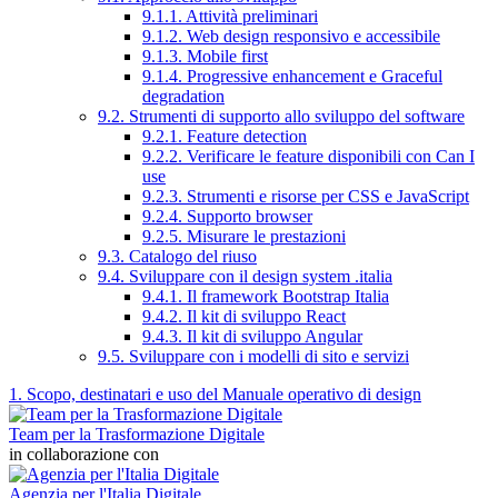
9.1.1. Attività preliminari
9.1.2. Web design responsivo e accessibile
9.1.3. Mobile first
9.1.4. Progressive enhancement e Graceful
degradation
9.2. Strumenti di supporto allo sviluppo del software
9.2.1. Feature detection
9.2.2. Verificare le feature disponibili con Can I
use
9.2.3. Strumenti e risorse per CSS e JavaScript
9.2.4. Supporto browser
9.2.5. Misurare le prestazioni
9.3. Catalogo del riuso
9.4. Sviluppare con il design system .italia
9.4.1. Il framework Bootstrap Italia
9.4.2. Il kit di sviluppo React
9.4.3. Il kit di sviluppo Angular
9.5. Sviluppare con i modelli di sito e servizi
1. Scopo, destinatari e uso del Manuale operativo di design
Team per la Trasformazione Digitale
in collaborazione con
Agenzia per l'Italia Digitale