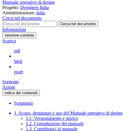
Manuale operativo di design
Progetto:
Designers Italia
Amministrazione:
italia
Cerca nel documento
Cerca nel documento
Informazioni
versione-corrente
Scarica
pdf
html
epub
Sorgente
Azioni
indice dei contenuti
Sommario
1. Scopo, destinatari e uso del Manuale operativo di design
1.1. Versionamento e storico
1.2. Consultazione del manuale
1.3. Contribuisci al manuale