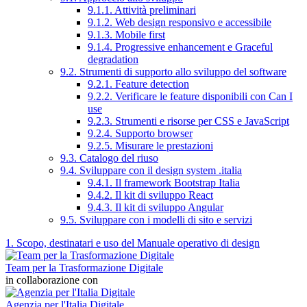
9.1.1. Attività preliminari
9.1.2. Web design responsivo e accessibile
9.1.3. Mobile first
9.1.4. Progressive enhancement e Graceful
degradation
9.2. Strumenti di supporto allo sviluppo del software
9.2.1. Feature detection
9.2.2. Verificare le feature disponibili con Can I
use
9.2.3. Strumenti e risorse per CSS e JavaScript
9.2.4. Supporto browser
9.2.5. Misurare le prestazioni
9.3. Catalogo del riuso
9.4. Sviluppare con il design system .italia
9.4.1. Il framework Bootstrap Italia
9.4.2. Il kit di sviluppo React
9.4.3. Il kit di sviluppo Angular
9.5. Sviluppare con i modelli di sito e servizi
1. Scopo, destinatari e uso del Manuale operativo di design
Team per la Trasformazione Digitale
in collaborazione con
Agenzia per l'Italia Digitale