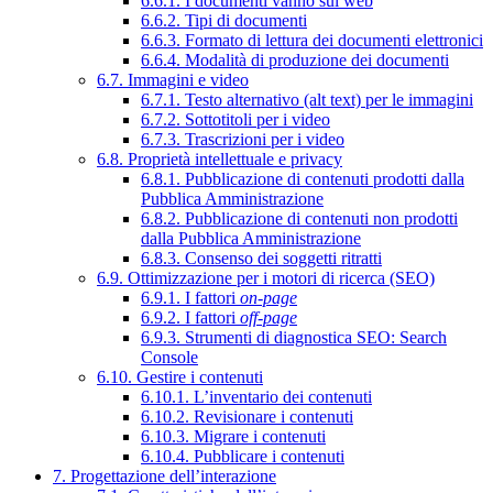
6.6.1. I documenti vanno sul web
6.6.2. Tipi di documenti
6.6.3. Formato di lettura dei documenti elettronici
6.6.4. Modalità di produzione dei documenti
6.7. Immagini e video
6.7.1. Testo alternativo (alt text) per le immagini
6.7.2. Sottotitoli per i video
6.7.3. Trascrizioni per i video
6.8. Proprietà intellettuale e privacy
6.8.1. Pubblicazione di contenuti prodotti dalla
Pubblica Amministrazione
6.8.2. Pubblicazione di contenuti non prodotti
dalla Pubblica Amministrazione
6.8.3. Consenso dei soggetti ritratti
6.9. Ottimizzazione per i motori di ricerca (SEO)
6.9.1. I fattori
on-page
6.9.2. I fattori
off-page
6.9.3. Strumenti di diagnostica SEO: Search
Console
6.10. Gestire i contenuti
6.10.1. L’inventario dei contenuti
6.10.2. Revisionare i contenuti
6.10.3. Migrare i contenuti
6.10.4. Pubblicare i contenuti
7. Progettazione dell’interazione