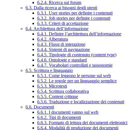
6.2.4. Ricerca sui forum
6.3. Dalla ricerca ai bisogni degli utenti
6.3.1. User stories per definire i contenuti
6.3.2. Job stories per definire i contenuti
6.3.3. Criteri di accettazione
6.4. Architettura dell’informazione
6.4.1. Definire l’architettura dell’informazione
6.4.2. Alberatura
6.4.3. Flussi di interazione
6.4.4. Sistemi di navigazione
6.4.5. Tipologie di contenuto (content type)
6.4.6. Ontologie e standard
6.4.7. Vocabolari controllati e tassonomie
6.5. Scrittura e linguaggio
6.5.1. Come leggono le persone sul web
6.5.2. Le regole per un linguaggio semplice
6.5.3. Microtesti
6.5.4. Scrittura collaborativa
6.5.5. Content critique
6.5.6. Traduzione e localizzazione dei contenuti
6.6. Documenti
6.6.1. I documenti vanno sul web
6.6.2. Tipi di documenti
6.6.3. Formato di lettura dei documenti elettronici
6.6.4. Modalità di produzione dei documenti