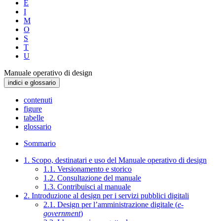
E
I
M
O
S
T
U
Manuale operativo di design
indici e glossario
contenuti
figure
tabelle
glossario
Sommario
1. Scopo, destinatari e uso del Manuale operativo di design
1.1. Versionamento e storico
1.2. Consultazione del manuale
1.3. Contribuisci al manuale
2. Introduzione al design per i servizi pubblici digitali
2.1. Design per l’amministrazione digitale (
e-
government
)