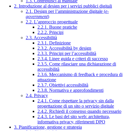
1.3. Contribuisci al manuale
2. Introduzione al design per i servizi pubblici digitali
2.1. Design per l’amministrazione digitale (
e-
government
)
2.2. L’approccio progettuale
2.2.1. Buone pratiche
2.2.2. Principi
2.3. Accessibilità
2.3.1. Definizione
2.3.2. Accessibilità by design
2.3.3. Principi per l’accessibilità
2.3.4. Linee guida e criteri di successo
2.3.5. Come rilasciare una dichiarazione di
accessibilità
2.3.6. Meccanismo di feedback e procedura di
attuazione
2.3.7. Obiettivi accessibilità
2.3.8. Normativa e approfondimenti
2.4. Privacy
2.4.1. Come rispettare la privacy sin dalla
progettazione di un sito o servizio digitale
2.4.2. Richiedi il consenso quando necessario
2.4.3. Le basi del sito web: architettura,
informativa privacy, riferimenti DPO
3. Pianificazione, gestione e strategia