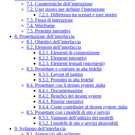
7.1. Caratteristiche dell’interazione
7.2. User stories per definire l’interazione
7.2.1. Differenza tra scenari e user stories
7.3. Flussi di interazione
7.4. Wireframe
7.5. Prototipi interattivi
8. Progettazione dell’interfaccia
8.1. Obiettivi dell’interfaccia
8.2. Elementi dell’interfaccia
8.2.1. Elementi di composizione
8.2.2. Elementi interattivi
8.2.3. Elementi testuali (microtesti)
8.3. Progettare e costruire in alta fedeltà
8.3.1. Layout di pagina
8.3.2. Prototipi in alta fedeltà
8.4. Progettare con il design system .italia
8.4.1. Documentazione
8.4.2. Benefici del design system
8.4.3. Risorse operative
8.4.4. Come contribuire al design system .italia
8.5. Progettare con i modelli di sito e servizi
8.5.1. Vantaggi dell’utilizzo dei modelli
8.5.2. I modelli di sito e servizi disponibili
9. Sviluppo dell’interfaccia
9.1. Approccio allo sviluppo