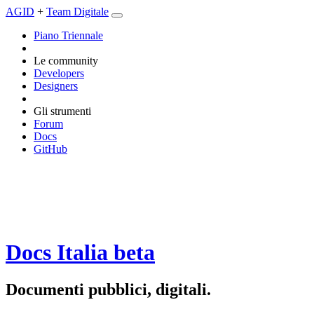
AGID
+
Team Digitale
Piano Triennale
Le community
Developers
Designers
Gli strumenti
Forum
Docs
GitHub
Docs Italia
beta
Documenti pubblici, digitali.