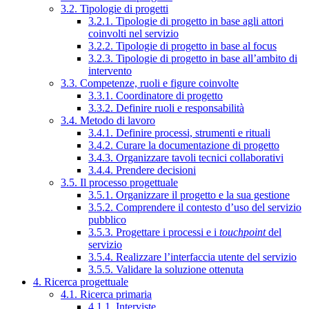
3.2. Tipologie di progetti
3.2.1. Tipologie di progetto in base agli attori
coinvolti nel servizio
3.2.2. Tipologie di progetto in base al focus
3.2.3. Tipologie di progetto in base all’ambito di
intervento
3.3. Competenze, ruoli e figure coinvolte
3.3.1. Coordinatore di progetto
3.3.2. Definire ruoli e responsabilità
3.4. Metodo di lavoro
3.4.1. Definire processi, strumenti e rituali
3.4.2. Curare la documentazione di progetto
3.4.3. Organizzare tavoli tecnici collaborativi
3.4.4. Prendere decisioni
3.5. Il processo progettuale
3.5.1. Organizzare il progetto e la sua gestione
3.5.2. Comprendere il contesto d’uso del servizio
pubblico
3.5.3. Progettare i processi e i
touchpoint
del
servizio
3.5.4. Realizzare l’interfaccia utente del servizio
3.5.5. Validare la soluzione ottenuta
4. Ricerca progettuale
4.1. Ricerca primaria
4.1.1. Interviste