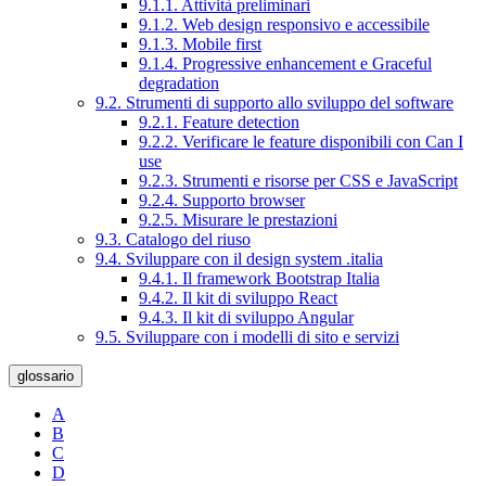
9.1.1. Attività preliminari
9.1.2. Web design responsivo e accessibile
9.1.3. Mobile first
9.1.4. Progressive enhancement e Graceful
degradation
9.2. Strumenti di supporto allo sviluppo del software
9.2.1. Feature detection
9.2.2. Verificare le feature disponibili con Can I
use
9.2.3. Strumenti e risorse per CSS e JavaScript
9.2.4. Supporto browser
9.2.5. Misurare le prestazioni
9.3. Catalogo del riuso
9.4. Sviluppare con il design system .italia
9.4.1. Il framework Bootstrap Italia
9.4.2. Il kit di sviluppo React
9.4.3. Il kit di sviluppo Angular
9.5. Sviluppare con i modelli di sito e servizi
glossario
A
B
C
D