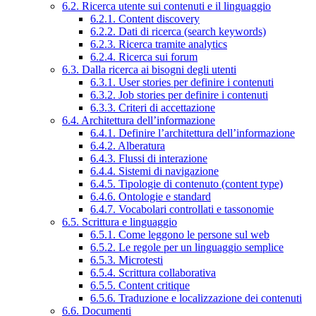
6.2. Ricerca utente sui contenuti e il linguaggio
6.2.1. Content discovery
6.2.2. Dati di ricerca (search keywords)
6.2.3. Ricerca tramite analytics
6.2.4. Ricerca sui forum
6.3. Dalla ricerca ai bisogni degli utenti
6.3.1. User stories per definire i contenuti
6.3.2. Job stories per definire i contenuti
6.3.3. Criteri di accettazione
6.4. Architettura dell’informazione
6.4.1. Definire l’architettura dell’informazione
6.4.2. Alberatura
6.4.3. Flussi di interazione
6.4.4. Sistemi di navigazione
6.4.5. Tipologie di contenuto (content type)
6.4.6. Ontologie e standard
6.4.7. Vocabolari controllati e tassonomie
6.5. Scrittura e linguaggio
6.5.1. Come leggono le persone sul web
6.5.2. Le regole per un linguaggio semplice
6.5.3. Microtesti
6.5.4. Scrittura collaborativa
6.5.5. Content critique
6.5.6. Traduzione e localizzazione dei contenuti
6.6. Documenti