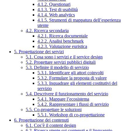
4.1.2. Questionari
4.1.3. Test di usabilità
4.1.4. Web analytics
4.1.5. Strumenti di mappatura dell’esperienza
utente
4.2. Ricerca secondaria
4.2.1. Ricerca documentale
4.2.2. Analisi benchmark
4.2.3. Valutazione euristica
5. Progettazione dei servizi
5.1. Cosa sono i servizi e il service design
5.2. Progettare servizi pubblici digitali
5.3. Definire il modello di servizio
5.3.1. Identificare gli attori coinvolti
5.3.2. Formulare la proposta di valore
5.3.3. Inquadrare gli elementi costitutivi del
servizio
5.4. Descrivere il funzionamento del servizio
5.4.1. Mappare l’ecosistema
5.4.2. Rappresentare i flussi di servizio
5.5. Co-progettare le soluzioni
5.5.1. Workshop di co-progettazione
6. Progettazione dei contenuti
6.1. Cos’è il content design
6.2. Ricerca utente sui contenuti e il linguaggio