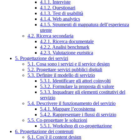
4.1.1. Interviste
4.1.2. Questionari
4.1.3. Test di usabilità
4.1.4. Web analytics
4.1.5. Strumenti di mappatura dell’esperienza
utente
4.2. Ricerca secondaria
4.2.1. Ricerca documentale
4.2.2. Analisi benchmark
4.2.3. Valutazione euristica
5. Progettazione dei servizi
5.1. Cosa sono i servizi e il service design
5.2. Progettare servizi pubblici digitali
5.3. Definire il modello di servizio
5.3.1. Identificare gli attori coinvolti
5.3.2. Formulare la proposta di valore
5.3.3. Inquadrare gli elementi costitutivi del
servizio
5.4. Descrivere il funzionamento del servizio
5.4.1. Mappare l’ecosistema
5.4.2. Rappresentare i flussi di servizio
5.5. Co-progettare le soluzioni
5.5.1. Workshop di co-progettazione
6. Progettazione dei contenuti
6.1. Cos’è il content design