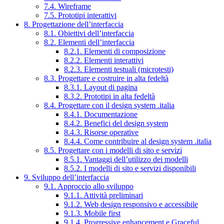
7.4. Wireframe
7.5. Prototipi interattivi
8. Progettazione dell’interfaccia
8.1. Obiettivi dell’interfaccia
8.2. Elementi dell’interfaccia
8.2.1. Elementi di composizione
8.2.2. Elementi interattivi
8.2.3. Elementi testuali (microtesti)
8.3. Progettare e costruire in alta fedeltà
8.3.1. Layout di pagina
8.3.2. Prototipi in alta fedeltà
8.4. Progettare con il design system .italia
8.4.1. Documentazione
8.4.2. Benefici del design system
8.4.3. Risorse operative
8.4.4. Come contribuire al design system .italia
8.5. Progettare con i modelli di sito e servizi
8.5.1. Vantaggi dell’utilizzo dei modelli
8.5.2. I modelli di sito e servizi disponibili
9. Sviluppo dell’interfaccia
9.1. Approccio allo sviluppo
9.1.1. Attività preliminari
9.1.2. Web design responsivo e accessibile
9.1.3. Mobile first
9.1.4. Progressive enhancement e Graceful