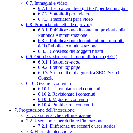
6.7. Immagini e video
6.7.1. Testo alternativo (alt text) per le immagini
6.7.2. Sottotitoli per i video
6.7.3. Trascrizioni per i video
6.8. Proprietà intellettuale e privacy
6.8.1. Pubblicazione di contenuti prodotti dalla
Pubblica Amministrazione
6.8.2. Pubblicazione di contenuti non prodotti
dalla Pubblica Amministrazione
6.8.3. Consenso dei soggetti ritratti
6.9. Ottimizzazione per i motori di ricerca (SEO)
6.9.1. I fattori
on-page
6.9.2. I fattori
off-page
6.9.3. Strumenti di diagnostica SEO: Search
Console
6.10. Gestire i contenuti
6.10.1. L’inventario dei contenuti
6.10.2. Revisionare i contenuti
6.10.3. Migrare i contenuti
6.10.4. Pubblicare i contenuti
7. Progettazione dell’interazione
7.1. Caratteristiche dell’interazione
7.2. User stories per definire l’interazione
7.2.1. Differenza tra scenari e user stories
7.3. Flussi di interazione