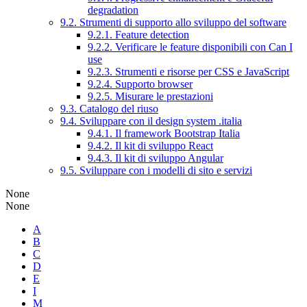
degradation
9.2. Strumenti di supporto allo sviluppo del software
9.2.1. Feature detection
9.2.2. Verificare le feature disponibili con Can I
use
9.2.3. Strumenti e risorse per CSS e JavaScript
9.2.4. Supporto browser
9.2.5. Misurare le prestazioni
9.3. Catalogo del riuso
9.4. Sviluppare con il design system .italia
9.4.1. Il framework Bootstrap Italia
9.4.2. Il kit di sviluppo React
9.4.3. Il kit di sviluppo Angular
9.5. Sviluppare con i modelli di sito e servizi
None
None
A
B
C
D
E
I
M