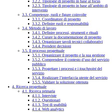
3.2.2. Tipologie di progetto in base al focus
3.2.3. Tipologie di progetto in base all’ambito di
intervento
3.3. Competenze, ruoli e figure coinvolte
3.3.1. Coordinatore di progetto
3.3.2. Definire ruoli e responsabilità
3.4. Metodo di lavoro
3.4.1. Definire processi, strumenti e rituali
3.4.2. Curare la documentazione di progetto
3.4.3. Organizzare tavoli tecnici collaborativi
3.4.4. Prendere decisioni
3.5. Il processo progettuale
3.5.1. Organizzare il progetto e la sua gestione
3.5.2. Comprendere il contesto d’uso del servizio
pubblico
3.5.3. Progettare i processi e i
touchpoint
del
servizio
3.5.4. Realizzare l’interfaccia utente del servizio
3.5.5. Validare la soluzione ottenuta
4. Ricerca progettuale
4.1. Ricerca primaria
4.1.1. Interviste
4.1.2. Questionari
4.1.3. Test di usabilità
4.1.4. Web analytics