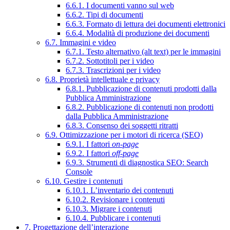
6.6.1. I documenti vanno sul web
6.6.2. Tipi di documenti
6.6.3. Formato di lettura dei documenti elettronici
6.6.4. Modalità di produzione dei documenti
6.7. Immagini e video
6.7.1. Testo alternativo (alt text) per le immagini
6.7.2. Sottotitoli per i video
6.7.3. Trascrizioni per i video
6.8. Proprietà intellettuale e privacy
6.8.1. Pubblicazione di contenuti prodotti dalla
Pubblica Amministrazione
6.8.2. Pubblicazione di contenuti non prodotti
dalla Pubblica Amministrazione
6.8.3. Consenso dei soggetti ritratti
6.9. Ottimizzazione per i motori di ricerca (SEO)
6.9.1. I fattori
on-page
6.9.2. I fattori
off-page
6.9.3. Strumenti di diagnostica SEO: Search
Console
6.10. Gestire i contenuti
6.10.1. L’inventario dei contenuti
6.10.2. Revisionare i contenuti
6.10.3. Migrare i contenuti
6.10.4. Pubblicare i contenuti
7. Progettazione dell’interazione