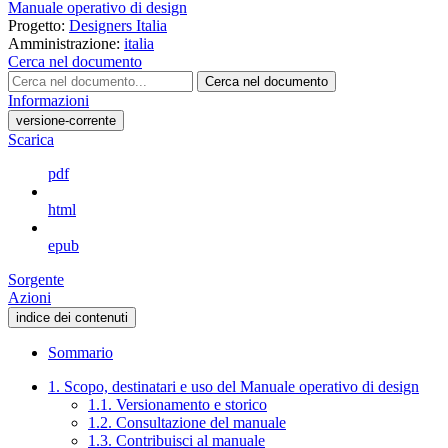
Manuale operativo di design
Progetto:
Designers Italia
Amministrazione:
italia
Cerca nel documento
Cerca nel documento
Informazioni
versione-corrente
Scarica
pdf
html
epub
Sorgente
Azioni
indice dei contenuti
Sommario
1. Scopo, destinatari e uso del Manuale operativo di design
1.1. Versionamento e storico
1.2. Consultazione del manuale
1.3. Contribuisci al manuale