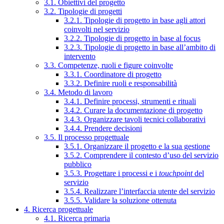
3.1. Obiettivi del progetto
3.2. Tipologie di progetti
3.2.1. Tipologie di progetto in base agli attori
coinvolti nel servizio
3.2.2. Tipologie di progetto in base al focus
3.2.3. Tipologie di progetto in base all’ambito di
intervento
3.3. Competenze, ruoli e figure coinvolte
3.3.1. Coordinatore di progetto
3.3.2. Definire ruoli e responsabilità
3.4. Metodo di lavoro
3.4.1. Definire processi, strumenti e rituali
3.4.2. Curare la documentazione di progetto
3.4.3. Organizzare tavoli tecnici collaborativi
3.4.4. Prendere decisioni
3.5. Il processo progettuale
3.5.1. Organizzare il progetto e la sua gestione
3.5.2. Comprendere il contesto d’uso del servizio
pubblico
3.5.3. Progettare i processi e i
touchpoint
del
servizio
3.5.4. Realizzare l’interfaccia utente del servizio
3.5.5. Validare la soluzione ottenuta
4. Ricerca progettuale
4.1. Ricerca primaria