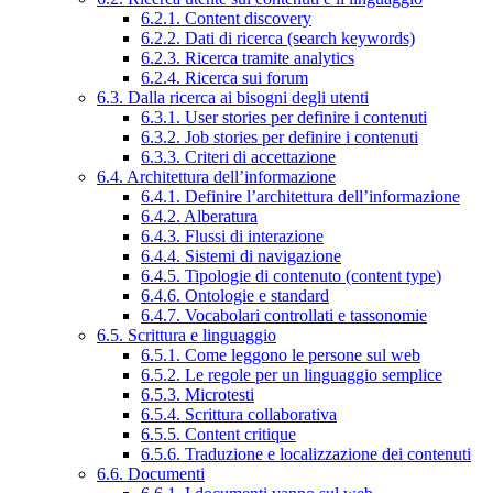
6.2.1. Content discovery
6.2.2. Dati di ricerca (search keywords)
6.2.3. Ricerca tramite analytics
6.2.4. Ricerca sui forum
6.3. Dalla ricerca ai bisogni degli utenti
6.3.1. User stories per definire i contenuti
6.3.2. Job stories per definire i contenuti
6.3.3. Criteri di accettazione
6.4. Architettura dell’informazione
6.4.1. Definire l’architettura dell’informazione
6.4.2. Alberatura
6.4.3. Flussi di interazione
6.4.4. Sistemi di navigazione
6.4.5. Tipologie di contenuto (content type)
6.4.6. Ontologie e standard
6.4.7. Vocabolari controllati e tassonomie
6.5. Scrittura e linguaggio
6.5.1. Come leggono le persone sul web
6.5.2. Le regole per un linguaggio semplice
6.5.3. Microtesti
6.5.4. Scrittura collaborativa
6.5.5. Content critique
6.5.6. Traduzione e localizzazione dei contenuti
6.6. Documenti