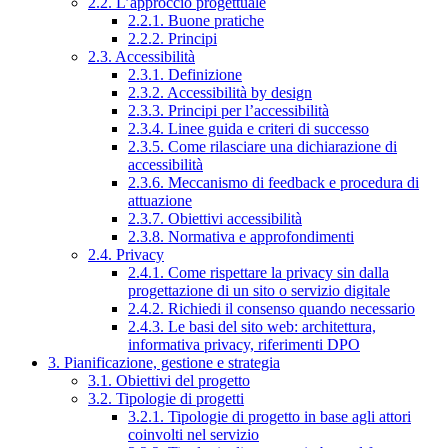
2.2. L’approccio progettuale
2.2.1. Buone pratiche
2.2.2. Principi
2.3. Accessibilità
2.3.1. Definizione
2.3.2. Accessibilità by design
2.3.3. Principi per l’accessibilità
2.3.4. Linee guida e criteri di successo
2.3.5. Come rilasciare una dichiarazione di
accessibilità
2.3.6. Meccanismo di feedback e procedura di
attuazione
2.3.7. Obiettivi accessibilità
2.3.8. Normativa e approfondimenti
2.4. Privacy
2.4.1. Come rispettare la privacy sin dalla
progettazione di un sito o servizio digitale
2.4.2. Richiedi il consenso quando necessario
2.4.3. Le basi del sito web: architettura,
informativa privacy, riferimenti DPO
3. Pianificazione, gestione e strategia
3.1. Obiettivi del progetto
3.2. Tipologie di progetti
3.2.1. Tipologie di progetto in base agli attori
coinvolti nel servizio