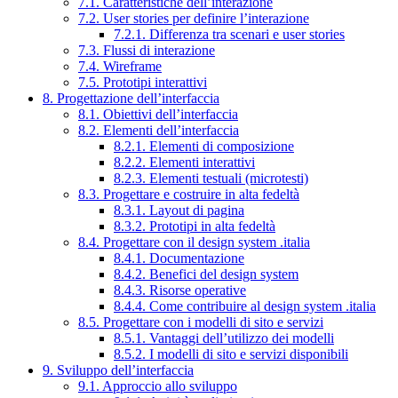
7.1. Caratteristiche dell’interazione
7.2. User stories per definire l’interazione
7.2.1. Differenza tra scenari e user stories
7.3. Flussi di interazione
7.4. Wireframe
7.5. Prototipi interattivi
8. Progettazione dell’interfaccia
8.1. Obiettivi dell’interfaccia
8.2. Elementi dell’interfaccia
8.2.1. Elementi di composizione
8.2.2. Elementi interattivi
8.2.3. Elementi testuali (microtesti)
8.3. Progettare e costruire in alta fedeltà
8.3.1. Layout di pagina
8.3.2. Prototipi in alta fedeltà
8.4. Progettare con il design system .italia
8.4.1. Documentazione
8.4.2. Benefici del design system
8.4.3. Risorse operative
8.4.4. Come contribuire al design system .italia
8.5. Progettare con i modelli di sito e servizi
8.5.1. Vantaggi dell’utilizzo dei modelli
8.5.2. I modelli di sito e servizi disponibili
9. Sviluppo dell’interfaccia
9.1. Approccio allo sviluppo