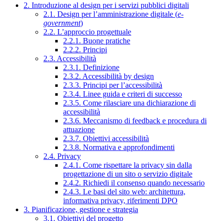
2. Introduzione al design per i servizi pubblici digitali
2.1. Design per l’amministrazione digitale (
e-
government
)
2.2. L’approccio progettuale
2.2.1. Buone pratiche
2.2.2. Principi
2.3. Accessibilità
2.3.1. Definizione
2.3.2. Accessibilità by design
2.3.3. Principi per l’accessibilità
2.3.4. Linee guida e criteri di successo
2.3.5. Come rilasciare una dichiarazione di
accessibilità
2.3.6. Meccanismo di feedback e procedura di
attuazione
2.3.7. Obiettivi accessibilità
2.3.8. Normativa e approfondimenti
2.4. Privacy
2.4.1. Come rispettare la privacy sin dalla
progettazione di un sito o servizio digitale
2.4.2. Richiedi il consenso quando necessario
2.4.3. Le basi del sito web: architettura,
informativa privacy, riferimenti DPO
3. Pianificazione, gestione e strategia
3.1. Obiettivi del progetto