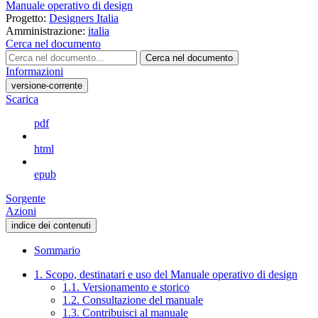
Manuale operativo di design
Progetto:
Designers Italia
Amministrazione:
italia
Cerca nel documento
Cerca nel documento
Informazioni
versione-corrente
Scarica
pdf
html
epub
Sorgente
Azioni
indice dei contenuti
Sommario
1. Scopo, destinatari e uso del Manuale operativo di design
1.1. Versionamento e storico
1.2. Consultazione del manuale
1.3. Contribuisci al manuale