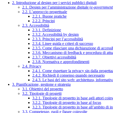
2. Introduzione al design per i servizi pubblici digitali
2.1. Design per l’amministrazione digitale (
e-government
2.2. L’approccio progettuale
2.2.1. Buone pratiche
2.2.2. Principi
2.3. Accessibilità
2.3.1. Definizione
2.3.2. Accessibilità by design
2.3.3. Principi per l’accessibilità
2.3.4. Linee guida e criteri di successo
2.3.5. Come rilasciare una dichiarazione di accessib
2.3.6. Meccanismo di feedback e procedura di attu
2.3.7. Obiettivi accessibilità
2.3.8. Normativa e approfondimenti
2.4. Privacy
2.4.1. Come rispettare la privacy sin dalla progettaz
2.4.2. Richiedi il consenso quando necessario
2.4.3. Le basi del sito web: architettura, informati
3. Pianificazione, gestione e strategia
3.1. Obiettivi del progetto
3.2. Tipologie di progetti
3.2.1. Tipologie di progetto in base agli attori coinv
3.2.2. Tipologie di progetto in base al focus
3.2.3. Tipologie di progetto in base all’ambito di i
3.3. Competenze, ruoli e figure coinvolte