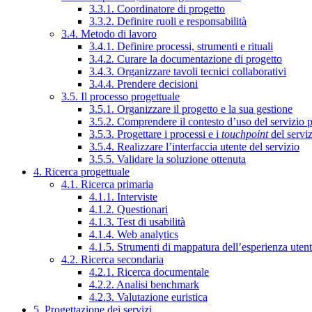
3.3.1. Coordinatore di progetto
3.3.2. Definire ruoli e responsabilità
3.4. Metodo di lavoro
3.4.1. Definire processi, strumenti e rituali
3.4.2. Curare la documentazione di progetto
3.4.3. Organizzare tavoli tecnici collaborativi
3.4.4. Prendere decisioni
3.5. Il processo progettuale
3.5.1. Organizzare il progetto e la sua gestione
3.5.2. Comprendere il contesto d’uso del servizio 
3.5.3. Progettare i processi e i
touchpoint
del servi
3.5.4. Realizzare l’interfaccia utente del servizio
3.5.5. Validare la soluzione ottenuta
4. Ricerca progettuale
4.1. Ricerca primaria
4.1.1. Interviste
4.1.2. Questionari
4.1.3. Test di usabilità
4.1.4. Web analytics
4.1.5. Strumenti di mappatura dell’esperienza uten
4.2. Ricerca secondaria
4.2.1. Ricerca documentale
4.2.2. Analisi benchmark
4.2.3. Valutazione euristica
5. Progettazione dei servizi