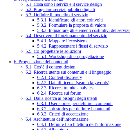
5.1. Cosa sono i servizi e il service design
5.2. Progettare servizi pubblici digitali
5.3. Definire il modello di servizio
5.3.1. Identificare gli attori coinvolti
5.3.2. Formulare la proposta di valore
5.3.3. Inquadrare gli elementi costitutivi del serviz
5.4. Descrivere il funzionamento del servizio
5.4.1. Mappare l’ecosistema
5.4.2. Rappresentare i flussi di servizio
5.5. Co-progettare le soluzioni
5.5.1. Workshop di co-progettazione
6. Progettazione dei contenuti
6.1. Cos’è il content design
6.2. Ricerca utente sui contenuti e il linguaggio
6.2.1. Content discovery
6.2.2. Dati di ricerca (search keywords)
6.2.3. Ricerca tramite analytics
6.2.4. Ricerca sui forum
6.3. Dalla ricerca ai bisogni degli utenti
6.3.1. User stories per definire i contenuti
6.3.2. Job stories per definire i contenuti
6.3.3. Criteri di accettazione
6.4. Architettura dell’informazione
6.4.1. Definire l’architettura dell’informazione
6.4.2. Alberatura