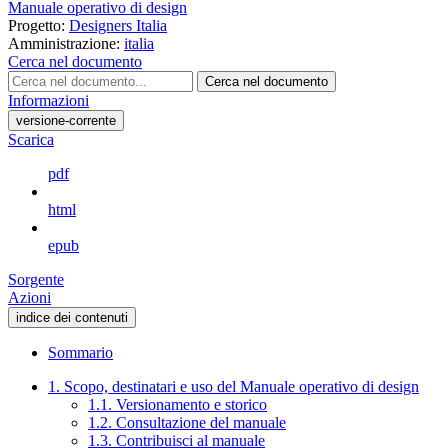
Manuale operativo di design
Progetto:
Designers Italia
Amministrazione:
italia
Cerca nel documento
Cerca nel documento
Informazioni
versione-corrente
Scarica
pdf
html
epub
Sorgente
Azioni
indice dei contenuti
Sommario
1. Scopo, destinatari e uso del Manuale operativo di design
1.1. Versionamento e storico
1.2. Consultazione del manuale
1.3. Contribuisci al manuale