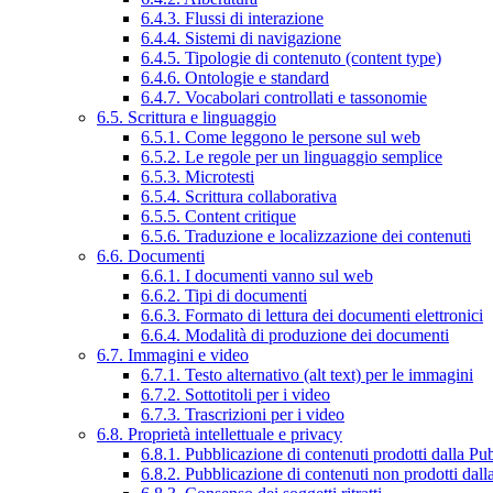
6.4.3. Flussi di interazione
6.4.4. Sistemi di navigazione
6.4.5. Tipologie di contenuto (content type)
6.4.6. Ontologie e standard
6.4.7. Vocabolari controllati e tassonomie
6.5. Scrittura e linguaggio
6.5.1. Come leggono le persone sul web
6.5.2. Le regole per un linguaggio semplice
6.5.3. Microtesti
6.5.4. Scrittura collaborativa
6.5.5. Content critique
6.5.6. Traduzione e localizzazione dei contenuti
6.6. Documenti
6.6.1. I documenti vanno sul web
6.6.2. Tipi di documenti
6.6.3. Formato di lettura dei documenti elettronici
6.6.4. Modalità di produzione dei documenti
6.7. Immagini e video
6.7.1. Testo alternativo (alt text) per le immagini
6.7.2. Sottotitoli per i video
6.7.3. Trascrizioni per i video
6.8. Proprietà intellettuale e privacy
6.8.1. Pubblicazione di contenuti prodotti dalla P
6.8.2. Pubblicazione di contenuti non prodotti dal