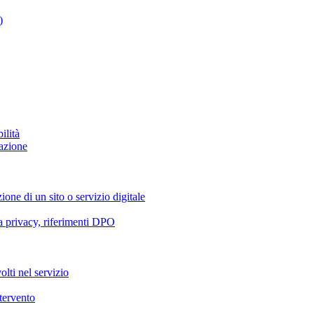
)
ilità
azione
ione di un sito o servizio digitale
va privacy, riferimenti DPO
olti nel servizio
ntervento