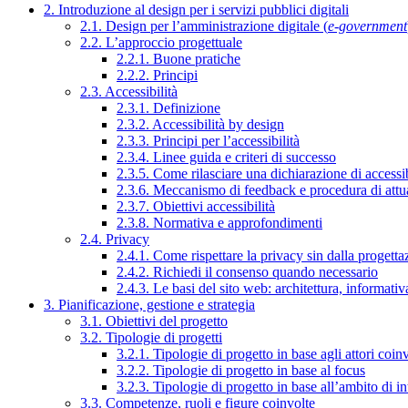
2. Introduzione al design per i servizi pubblici digitali
2.1. Design per l’amministrazione digitale (
e-government
2.2. L’approccio progettuale
2.2.1. Buone pratiche
2.2.2. Principi
2.3. Accessibilità
2.3.1. Definizione
2.3.2. Accessibilità by design
2.3.3. Principi per l’accessibilità
2.3.4. Linee guida e criteri di successo
2.3.5. Come rilasciare una dichiarazione di accessib
2.3.6. Meccanismo di feedback e procedura di attu
2.3.7. Obiettivi accessibilità
2.3.8. Normativa e approfondimenti
2.4. Privacy
2.4.1. Come rispettare la privacy sin dalla progettaz
2.4.2. Richiedi il consenso quando necessario
2.4.3. Le basi del sito web: architettura, informati
3. Pianificazione, gestione e strategia
3.1. Obiettivi del progetto
3.2. Tipologie di progetti
3.2.1. Tipologie di progetto in base agli attori coinv
3.2.2. Tipologie di progetto in base al focus
3.2.3. Tipologie di progetto in base all’ambito di i
3.3. Competenze, ruoli e figure coinvolte