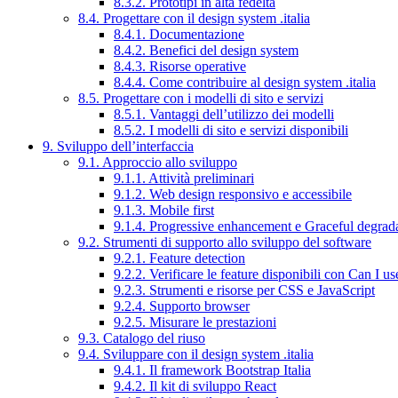
8.3.2. Prototipi in alta fedeltà
8.4. Progettare con il design system .italia
8.4.1. Documentazione
8.4.2. Benefici del design system
8.4.3. Risorse operative
8.4.4. Come contribuire al design system .italia
8.5. Progettare con i modelli di sito e servizi
8.5.1. Vantaggi dell’utilizzo dei modelli
8.5.2. I modelli di sito e servizi disponibili
9. Sviluppo dell’interfaccia
9.1. Approccio allo sviluppo
9.1.1. Attività preliminari
9.1.2. Web design responsivo e accessibile
9.1.3. Mobile first
9.1.4. Progressive enhancement e Graceful degrad
9.2. Strumenti di supporto allo sviluppo del software
9.2.1. Feature detection
9.2.2. Verificare le feature disponibili con Can I us
9.2.3. Strumenti e risorse per CSS e JavaScript
9.2.4. Supporto browser
9.2.5. Misurare le prestazioni
9.3. Catalogo del riuso
9.4. Sviluppare con il design system .italia
9.4.1. Il framework Bootstrap Italia
9.4.2. Il kit di sviluppo React