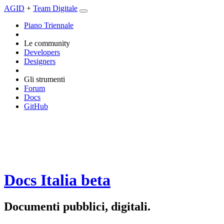
AGID
+
Team Digitale
Piano Triennale
Le community
Developers
Designers
Gli strumenti
Forum
Docs
GitHub
Docs Italia
beta
Documenti pubblici, digitali.