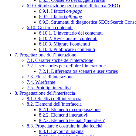
6.8.3. Consenso dei soggetti ritratti
6.9. Ottimizzazione per i motori di ricerca (SEO)
6.9.1. I fattori
on-page
6.9.2. I fattori
off-page
6.9.3. Strumenti di diagnostica SEO: Search Cons
6.10. Gestire i contenuti
6.10.1. L’inventario dei contenuti
6.10.2. Revisionare i contenuti
6.10.3. Migrare i contenuti
6.10.4. Pubblicare i contenuti
7. Progettazione dell’interazione
7.1. Caratteristiche dell’interazione
7.2. User stories per definire l’interazione
7.2.1. Differenza tra scenari e user stories
7.3. Flussi di interazione
7.4. Wireframe
7.5. Prototipi interattivi
8. Progettazione dell’interfaccia
8.1. Obiettivi dell’interfaccia
8.2. Elementi dell’interfaccia
8.2.1. Elementi di composizione
8.2.2. Elementi interattivi
8.2.3. Elementi testuali (microtesti)
8.3. Progettare e costruire in alta fedeltà
8.3.1. Layout di pagina