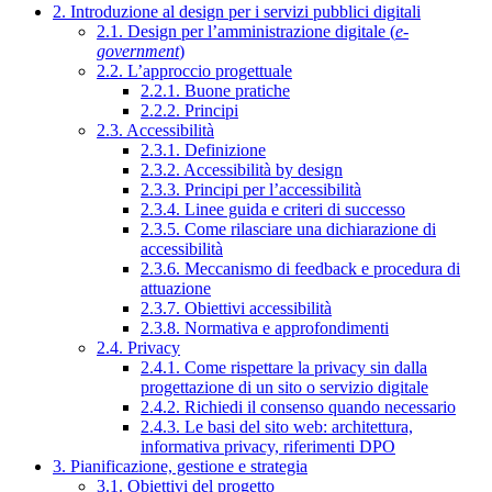
2. Introduzione al design per i servizi pubblici digitali
2.1. Design per l’amministrazione digitale (
e-
government
)
2.2. L’approccio progettuale
2.2.1. Buone pratiche
2.2.2. Principi
2.3. Accessibilità
2.3.1. Definizione
2.3.2. Accessibilità by design
2.3.3. Principi per l’accessibilità
2.3.4. Linee guida e criteri di successo
2.3.5. Come rilasciare una dichiarazione di
accessibilità
2.3.6. Meccanismo di feedback e procedura di
attuazione
2.3.7. Obiettivi accessibilità
2.3.8. Normativa e approfondimenti
2.4. Privacy
2.4.1. Come rispettare la privacy sin dalla
progettazione di un sito o servizio digitale
2.4.2. Richiedi il consenso quando necessario
2.4.3. Le basi del sito web: architettura,
informativa privacy, riferimenti DPO
3. Pianificazione, gestione e strategia
3.1. Obiettivi del progetto