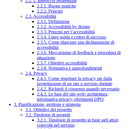
2.2. L’approccio progettuale
2.2.1. Buone pratiche
2.2.2. Principi
2.3. Accessibilità
2.3.1. Definizione
2.3.2. Accessibilità by design
2.3.3. Principi per l’accessibilità
2.3.4. Linee guida e criteri di successo
2.3.5. Come rilasciare una dichiarazione di
accessibilità
2.3.6. Meccanismo di feedback e procedura di
attuazione
2.3.7. Obiettivi accessibilità
2.3.8. Normativa e approfondimenti
2.4. Privacy
2.4.1. Come rispettare la privacy sin dalla
progettazione di un sito o servizio digitale
2.4.2. Richiedi il consenso quando necessario
2.4.3. Le basi del sito web: architettura,
informativa privacy, riferimenti DPO
3. Pianificazione, gestione e strategia
3.1. Obiettivi del progetto
3.2. Tipologie di progetti
3.2.1. Tipologie di progetto in base agli attori
coinvolti nel servizio