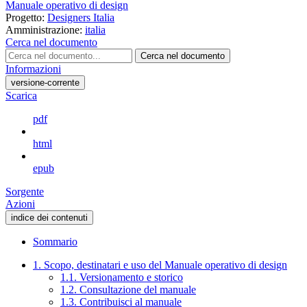
Manuale operativo di design
Progetto:
Designers Italia
Amministrazione:
italia
Cerca nel documento
Cerca nel documento
Informazioni
versione-corrente
Scarica
pdf
html
epub
Sorgente
Azioni
indice dei contenuti
Sommario
1. Scopo, destinatari e uso del Manuale operativo di design
1.1. Versionamento e storico
1.2. Consultazione del manuale
1.3. Contribuisci al manuale