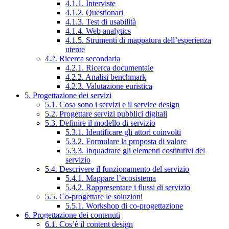
4.1.1. Interviste
4.1.2. Questionari
4.1.3. Test di usabilità
4.1.4. Web analytics
4.1.5. Strumenti di mappatura dell’esperienza
utente
4.2. Ricerca secondaria
4.2.1. Ricerca documentale
4.2.2. Analisi benchmark
4.2.3. Valutazione euristica
5. Progettazione dei servizi
5.1. Cosa sono i servizi e il service design
5.2. Progettare servizi pubblici digitali
5.3. Definire il modello di servizio
5.3.1. Identificare gli attori coinvolti
5.3.2. Formulare la proposta di valore
5.3.3. Inquadrare gli elementi costitutivi del
servizio
5.4. Descrivere il funzionamento del servizio
5.4.1. Mappare l’ecosistema
5.4.2. Rappresentare i flussi di servizio
5.5. Co-progettare le soluzioni
5.5.1. Workshop di co-progettazione
6. Progettazione dei contenuti
6.1. Cos’è il content design