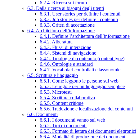
6.2.4. Ricerca sui forum
6.3. Dalla ricerca ai bisogni degli utenti
6.3.1. User stories per definire i contenuti
6.3.2. Job stories per definire i contenuti
6.3.3. Criteri di accettazione
6.4. Architettura dell’informazione
6.4.1. Definire l’architettura dell’informazione
6.4.2. Alberatura
6.4.3. Flussi di interazione
6.4.4. Sistemi di navigazione
6.4.5. Tipologie di contenuto (content type)
6.4.6. Ontologie e standard
6.4.7. Vocabolari controllati e tassonomie
6.5. Scrittura e linguaggio
6.5.1. Come leggono le persone sul web
6.5.2. Le regole per un linguaggio semplice
6.5.3. Microtesti
6.5.4. Scrittura collaborativa
6.5.5. Content critique
6.5.6. Traduzione e localizzazione dei contenuti
6.6. Documenti
6.6.1. I documenti vanno sul web
6.6.2. Tipi di documenti
6.6.3. Formato di lettura dei documenti elettronici
6.6.4. Modalità di produzione dei documenti