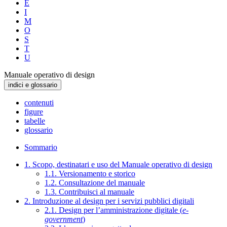
E
I
M
O
S
T
U
Manuale operativo di design
indici e glossario
contenuti
figure
tabelle
glossario
Sommario
1. Scopo, destinatari e uso del Manuale operativo di design
1.1. Versionamento e storico
1.2. Consultazione del manuale
1.3. Contribuisci al manuale
2. Introduzione al design per i servizi pubblici digitali
2.1. Design per l’amministrazione digitale (
e-
government
)