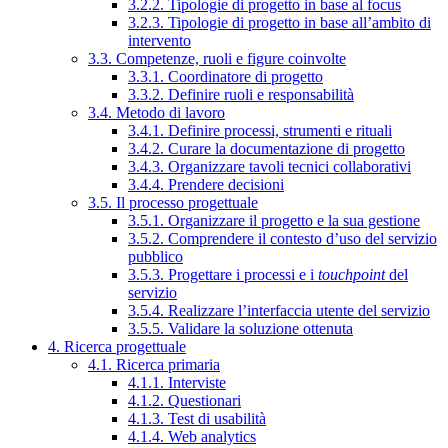
3.2.2. Tipologie di progetto in base al focus
3.2.3. Tipologie di progetto in base all’ambito di
intervento
3.3. Competenze, ruoli e figure coinvolte
3.3.1. Coordinatore di progetto
3.3.2. Definire ruoli e responsabilità
3.4. Metodo di lavoro
3.4.1. Definire processi, strumenti e rituali
3.4.2. Curare la documentazione di progetto
3.4.3. Organizzare tavoli tecnici collaborativi
3.4.4. Prendere decisioni
3.5. Il processo progettuale
3.5.1. Organizzare il progetto e la sua gestione
3.5.2. Comprendere il contesto d’uso del servizio
pubblico
3.5.3. Progettare i processi e i
touchpoint
del
servizio
3.5.4. Realizzare l’interfaccia utente del servizio
3.5.5. Validare la soluzione ottenuta
4. Ricerca progettuale
4.1. Ricerca primaria
4.1.1. Interviste
4.1.2. Questionari
4.1.3. Test di usabilità
4.1.4. Web analytics