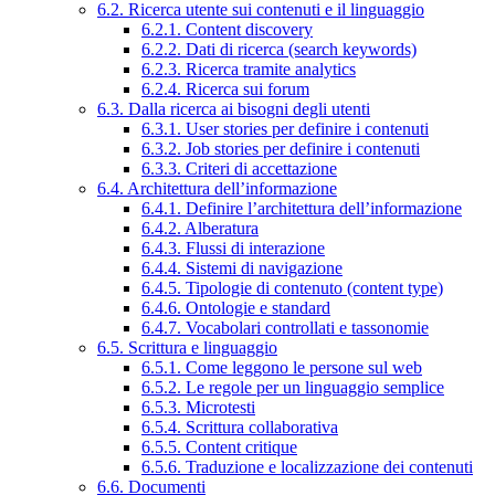
6.2. Ricerca utente sui contenuti e il linguaggio
6.2.1. Content discovery
6.2.2. Dati di ricerca (search keywords)
6.2.3. Ricerca tramite analytics
6.2.4. Ricerca sui forum
6.3. Dalla ricerca ai bisogni degli utenti
6.3.1. User stories per definire i contenuti
6.3.2. Job stories per definire i contenuti
6.3.3. Criteri di accettazione
6.4. Architettura dell’informazione
6.4.1. Definire l’architettura dell’informazione
6.4.2. Alberatura
6.4.3. Flussi di interazione
6.4.4. Sistemi di navigazione
6.4.5. Tipologie di contenuto (content type)
6.4.6. Ontologie e standard
6.4.7. Vocabolari controllati e tassonomie
6.5. Scrittura e linguaggio
6.5.1. Come leggono le persone sul web
6.5.2. Le regole per un linguaggio semplice
6.5.3. Microtesti
6.5.4. Scrittura collaborativa
6.5.5. Content critique
6.5.6. Traduzione e localizzazione dei contenuti
6.6. Documenti