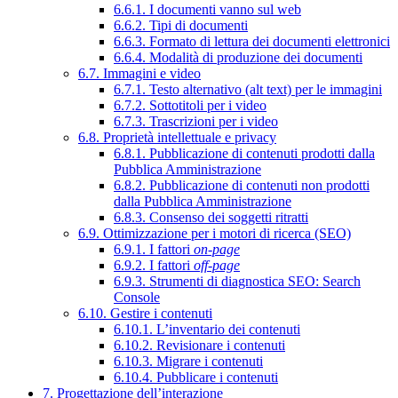
6.6.1. I documenti vanno sul web
6.6.2. Tipi di documenti
6.6.3. Formato di lettura dei documenti elettronici
6.6.4. Modalità di produzione dei documenti
6.7. Immagini e video
6.7.1. Testo alternativo (alt text) per le immagini
6.7.2. Sottotitoli per i video
6.7.3. Trascrizioni per i video
6.8. Proprietà intellettuale e privacy
6.8.1. Pubblicazione di contenuti prodotti dalla
Pubblica Amministrazione
6.8.2. Pubblicazione di contenuti non prodotti
dalla Pubblica Amministrazione
6.8.3. Consenso dei soggetti ritratti
6.9. Ottimizzazione per i motori di ricerca (SEO)
6.9.1. I fattori
on-page
6.9.2. I fattori
off-page
6.9.3. Strumenti di diagnostica SEO: Search
Console
6.10. Gestire i contenuti
6.10.1. L’inventario dei contenuti
6.10.2. Revisionare i contenuti
6.10.3. Migrare i contenuti
6.10.4. Pubblicare i contenuti
7. Progettazione dell’interazione