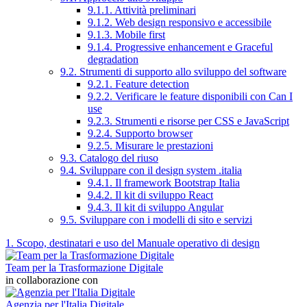
9.1.1. Attività preliminari
9.1.2. Web design responsivo e accessibile
9.1.3. Mobile first
9.1.4. Progressive enhancement e Graceful
degradation
9.2. Strumenti di supporto allo sviluppo del software
9.2.1. Feature detection
9.2.2. Verificare le feature disponibili con Can I
use
9.2.3. Strumenti e risorse per CSS e JavaScript
9.2.4. Supporto browser
9.2.5. Misurare le prestazioni
9.3. Catalogo del riuso
9.4. Sviluppare con il design system .italia
9.4.1. Il framework Bootstrap Italia
9.4.2. Il kit di sviluppo React
9.4.3. Il kit di sviluppo Angular
9.5. Sviluppare con i modelli di sito e servizi
1. Scopo, destinatari e uso del Manuale operativo di design
Team per la Trasformazione Digitale
in collaborazione con
Agenzia per l'Italia Digitale