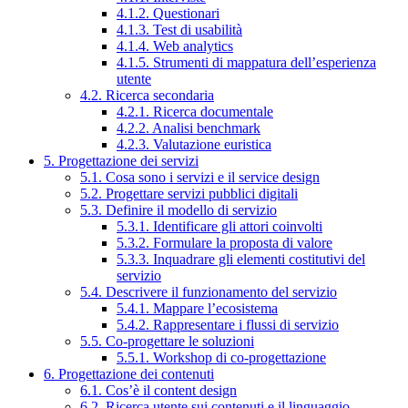
4.1.2. Questionari
4.1.3. Test di usabilità
4.1.4. Web analytics
4.1.5. Strumenti di mappatura dell’esperienza
utente
4.2. Ricerca secondaria
4.2.1. Ricerca documentale
4.2.2. Analisi benchmark
4.2.3. Valutazione euristica
5. Progettazione dei servizi
5.1. Cosa sono i servizi e il service design
5.2. Progettare servizi pubblici digitali
5.3. Definire il modello di servizio
5.3.1. Identificare gli attori coinvolti
5.3.2. Formulare la proposta di valore
5.3.3. Inquadrare gli elementi costitutivi del
servizio
5.4. Descrivere il funzionamento del servizio
5.4.1. Mappare l’ecosistema
5.4.2. Rappresentare i flussi di servizio
5.5. Co-progettare le soluzioni
5.5.1. Workshop di co-progettazione
6. Progettazione dei contenuti
6.1. Cos’è il content design
6.2. Ricerca utente sui contenuti e il linguaggio