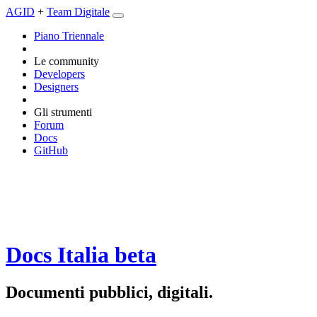
AGID
+
Team Digitale
Piano Triennale
Le community
Developers
Designers
Gli strumenti
Forum
Docs
GitHub
Docs Italia
beta
Documenti pubblici, digitali.