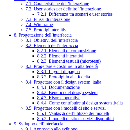
7.1. Caratteristiche dell’interazione
7.2. User stories per definire l’interazione
7.2.1. Differenza tra scenari e user stories
7.3. Flussi di interazione
7.4. Wireframe
7.5. Prototipi interattivi
8. Progettazione dell’interfaccia
8.1. Obiettivi dell’interfaccia
8.2. Elementi dell’interfaccia
8.2.1. Elementi di composizione
8.2.2. Elementi interattivi
8.2.3. Elementi testuali (microtesti)
8.3. Progettare e costruire in alta fedeltà
8.3.1. Layout di pagina
8.3.2. Prototipi in alta fedeltà
8.4. Progettare con il design system .italia
8.4.1. Documentazione
8.4.2. Benefici del design system
8.4.3. Risorse operative
8.4.4. Come contribuire al design system .italia
8.5. Progettare con i modelli di sito e servizi
8.5.1. Vantaggi dell’utilizzo dei modelli
8.5.2. I modelli di sito e servizi disponibili
9. Sviluppo dell’interfaccia
9.1. Approccio allo sviluppo