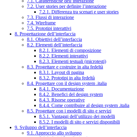
7.1. Caratteristiche dell’interazione
7.2. User stories per definire l’interazione
7.2.1. Differenza tra scenari e user stories
7.3. Flussi di interazione
7.4. Wireframe
7.5. Prototipi interattivi
8. Progettazione dell’interfaccia
8.1. Obiettivi dell’interfaccia
8.2. Elementi dell’interfaccia
8.2.1. Elementi di composizione
8.2.2. Elementi interattivi
8.2.3. Elementi testuali (microtesti)
8.3. Progettare e costruire in alta fedeltà
8.3.1. Layout di pagina
8.3.2. Prototipi in alta fedeltà
8.4. Progettare con il design system .italia
8.4.1. Documentazione
8.4.2. Benefici del design system
8.4.3. Risorse operative
8.4.4. Come contribuire al design system .italia
8.5. Progettare con i modelli di sito e servizi
8.5.1. Vantaggi dell’utilizzo dei modelli
8.5.2. I modelli di sito e servizi disponibili
9. Sviluppo dell’interfaccia
9.1. Approccio allo sviluppo