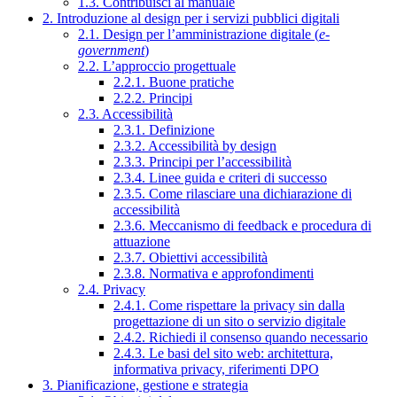
1.3. Contribuisci al manuale
2. Introduzione al design per i servizi pubblici digitali
2.1. Design per l’amministrazione digitale (
e-
government
)
2.2. L’approccio progettuale
2.2.1. Buone pratiche
2.2.2. Principi
2.3. Accessibilità
2.3.1. Definizione
2.3.2. Accessibilità by design
2.3.3. Principi per l’accessibilità
2.3.4. Linee guida e criteri di successo
2.3.5. Come rilasciare una dichiarazione di
accessibilità
2.3.6. Meccanismo di feedback e procedura di
attuazione
2.3.7. Obiettivi accessibilità
2.3.8. Normativa e approfondimenti
2.4. Privacy
2.4.1. Come rispettare la privacy sin dalla
progettazione di un sito o servizio digitale
2.4.2. Richiedi il consenso quando necessario
2.4.3. Le basi del sito web: architettura,
informativa privacy, riferimenti DPO
3. Pianificazione, gestione e strategia