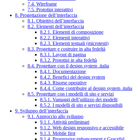
7.4. Wireframe
7.5. Prototipi interattivi
8. Progettazione dell’interfaccia
8.1. Obiettivi dell’interfaccia
8.2. Elementi dell’interfaccia
8.2.1. Elementi di composizione
8.2.2. Elementi interattivi
8.2.3. Elementi testuali (microtesti)
8.3. Progettare e costruire in alta fedeltà
8.3.1. Layout di pagina
8.3.2. Prototipi in alta fedeltà
8.4. Progettare con il design system .italia
8.4.1. Documentazione
8.4.2. Benefici del design system
8.4.3. Risorse operative
8.4.4. Come contribuire al design system .italia
8.5. Progettare con i modelli di sito e servizi
8.5.1. Vantaggi dell’utilizzo dei modelli
8.5.2. I modelli di sito e servizi disponibili
9. Sviluppo dell’interfaccia
9.1. Approccio allo sviluppo
9.1.1. Attività preliminari
9.1.2. Web design responsivo e accessibile
9.1.3. Mobile first
9.1.4. Progressive enhancement e Graceful