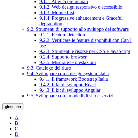
9.1.1. Attività preliminari
9.1.2. Web design responsivo e accessibile
9.1.3. Mobile first
9.1.4. Progressive enhancement e Graceful
degradation
9.2. Strumenti di supporto allo sviluppo del software
9.2.1. Feature detection
9.2.2. Verificare le feature disponibili con Can I
use
9.2.3. Strumenti e risorse per CSS e JavaScript
9.2.4. Supporto browser
9.2.5. Misurare le prestazioni
9.3. Catalogo del riuso
9.4. Sviluppare con il design system .italia
9.4.1. Il framework Bootstrap Italia
9.4.2. Il kit di sviluppo React
9.4.3. Il kit di sviluppo Angular
9.5. Sviluppare con i modelli di sito e servizi
glossario
A
B
C
D