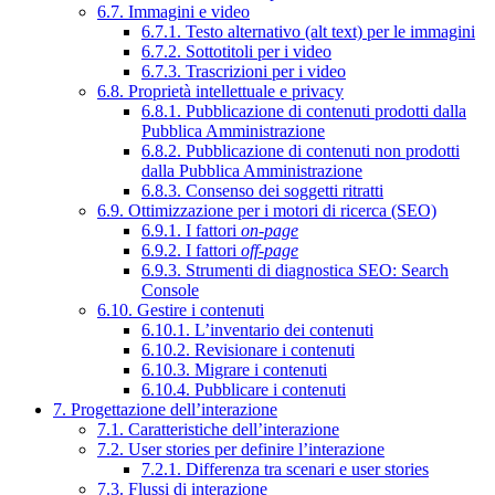
6.7. Immagini e video
6.7.1. Testo alternativo (alt text) per le immagini
6.7.2. Sottotitoli per i video
6.7.3. Trascrizioni per i video
6.8. Proprietà intellettuale e privacy
6.8.1. Pubblicazione di contenuti prodotti dalla
Pubblica Amministrazione
6.8.2. Pubblicazione di contenuti non prodotti
dalla Pubblica Amministrazione
6.8.3. Consenso dei soggetti ritratti
6.9. Ottimizzazione per i motori di ricerca (SEO)
6.9.1. I fattori
on-page
6.9.2. I fattori
off-page
6.9.3. Strumenti di diagnostica SEO: Search
Console
6.10. Gestire i contenuti
6.10.1. L’inventario dei contenuti
6.10.2. Revisionare i contenuti
6.10.3. Migrare i contenuti
6.10.4. Pubblicare i contenuti
7. Progettazione dell’interazione
7.1. Caratteristiche dell’interazione
7.2. User stories per definire l’interazione
7.2.1. Differenza tra scenari e user stories
7.3. Flussi di interazione