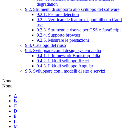
degradation
9.2. Strumenti di supporto allo sviluppo del software
9.2.1. Feature detection
9.2.2. Verificare le feature disponibili con Can I
use
9.2.3. Strumenti e risorse per CSS e JavaScript
9.2.4. Supporto browser
9.2.5. Misurare le prestazioni
9.3. Catalogo del riuso
9.4. Sviluppare con il design system .italia
9.4.1. Il framework Bootstrap Italia
9.4.2. Il kit di sviluppo React
9.4.3. Il kit di sviluppo Angular
9.5. Sviluppare con i modelli di sito e servizi
None
None
A
B
C
D
E
I
M