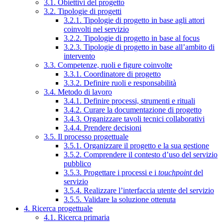
3.1. Obiettivi del progetto
3.2. Tipologie di progetti
3.2.1. Tipologie di progetto in base agli attori
coinvolti nel servizio
3.2.2. Tipologie di progetto in base al focus
3.2.3. Tipologie di progetto in base all’ambito di
intervento
3.3. Competenze, ruoli e figure coinvolte
3.3.1. Coordinatore di progetto
3.3.2. Definire ruoli e responsabilità
3.4. Metodo di lavoro
3.4.1. Definire processi, strumenti e rituali
3.4.2. Curare la documentazione di progetto
3.4.3. Organizzare tavoli tecnici collaborativi
3.4.4. Prendere decisioni
3.5. Il processo progettuale
3.5.1. Organizzare il progetto e la sua gestione
3.5.2. Comprendere il contesto d’uso del servizio
pubblico
3.5.3. Progettare i processi e i
touchpoint
del
servizio
3.5.4. Realizzare l’interfaccia utente del servizio
3.5.5. Validare la soluzione ottenuta
4. Ricerca progettuale
4.1. Ricerca primaria