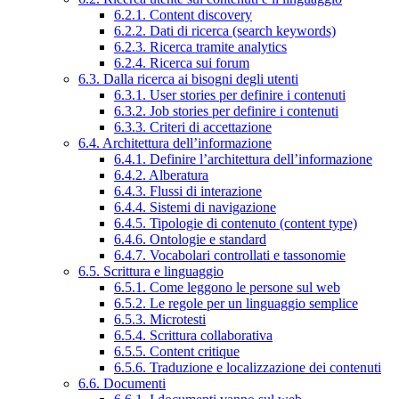
6.2.1. Content discovery
6.2.2. Dati di ricerca (search keywords)
6.2.3. Ricerca tramite analytics
6.2.4. Ricerca sui forum
6.3. Dalla ricerca ai bisogni degli utenti
6.3.1. User stories per definire i contenuti
6.3.2. Job stories per definire i contenuti
6.3.3. Criteri di accettazione
6.4. Architettura dell’informazione
6.4.1. Definire l’architettura dell’informazione
6.4.2. Alberatura
6.4.3. Flussi di interazione
6.4.4. Sistemi di navigazione
6.4.5. Tipologie di contenuto (content type)
6.4.6. Ontologie e standard
6.4.7. Vocabolari controllati e tassonomie
6.5. Scrittura e linguaggio
6.5.1. Come leggono le persone sul web
6.5.2. Le regole per un linguaggio semplice
6.5.3. Microtesti
6.5.4. Scrittura collaborativa
6.5.5. Content critique
6.5.6. Traduzione e localizzazione dei contenuti
6.6. Documenti