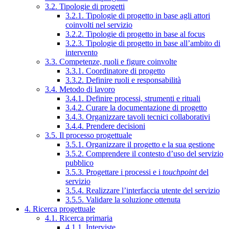
3.2. Tipologie di progetti
3.2.1. Tipologie di progetto in base agli attori
coinvolti nel servizio
3.2.2. Tipologie di progetto in base al focus
3.2.3. Tipologie di progetto in base all’ambito di
intervento
3.3. Competenze, ruoli e figure coinvolte
3.3.1. Coordinatore di progetto
3.3.2. Definire ruoli e responsabilità
3.4. Metodo di lavoro
3.4.1. Definire processi, strumenti e rituali
3.4.2. Curare la documentazione di progetto
3.4.3. Organizzare tavoli tecnici collaborativi
3.4.4. Prendere decisioni
3.5. Il processo progettuale
3.5.1. Organizzare il progetto e la sua gestione
3.5.2. Comprendere il contesto d’uso del servizio
pubblico
3.5.3. Progettare i processi e i
touchpoint
del
servizio
3.5.4. Realizzare l’interfaccia utente del servizio
3.5.5. Validare la soluzione ottenuta
4. Ricerca progettuale
4.1. Ricerca primaria
4.1.1. Interviste