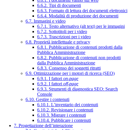
6.6.1. I documenti vanno sul web
6.6.2. Tipi di documenti
6.6.3. Formato di lettura dei documenti elettronici
6.6.4. Modalità di produzione dei documenti
6.7. Immagini e video
6.7.1. Testo alternativo (alt text) per le immagini
6.7.2. Sottotitoli per i video
6.7.3. Trascrizioni per i video
6.8. Proprietà intellettuale e privacy
6.8.1. Pubblicazione di contenuti prodotti dalla
Pubblica Amministrazione
6.8.2. Pubblicazione di contenuti non prodotti
dalla Pubblica Amministrazione
6.8.3. Consenso dei soggetti ritratti
6.9. Ottimizzazione per i motori di ricerca (SEO)
6.9.1. I fattori
on-page
6.9.2. I fattori
off-page
6.9.3. Strumenti di diagnostica SEO: Search
Console
6.10. Gestire i contenuti
6.10.1. L’inventario dei contenuti
6.10.2. Revisionare i contenuti
6.10.3. Migrare i contenuti
6.10.4. Pubblicare i contenuti
7. Progettazione dell’interazione