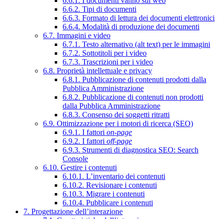
6.6.1. I documenti vanno sul web
6.6.2. Tipi di documenti
6.6.3. Formato di lettura dei documenti elettronici
6.6.4. Modalità di produzione dei documenti
6.7. Immagini e video
6.7.1. Testo alternativo (alt text) per le immagini
6.7.2. Sottotitoli per i video
6.7.3. Trascrizioni per i video
6.8. Proprietà intellettuale e privacy
6.8.1. Pubblicazione di contenuti prodotti dalla
Pubblica Amministrazione
6.8.2. Pubblicazione di contenuti non prodotti
dalla Pubblica Amministrazione
6.8.3. Consenso dei soggetti ritratti
6.9. Ottimizzazione per i motori di ricerca (SEO)
6.9.1. I fattori
on-page
6.9.2. I fattori
off-page
6.9.3. Strumenti di diagnostica SEO: Search
Console
6.10. Gestire i contenuti
6.10.1. L’inventario dei contenuti
6.10.2. Revisionare i contenuti
6.10.3. Migrare i contenuti
6.10.4. Pubblicare i contenuti
7. Progettazione dell’interazione