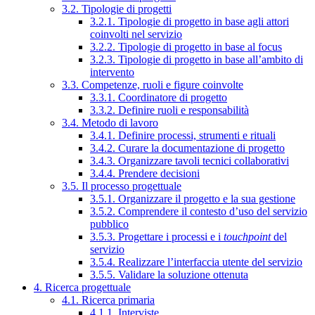
3.2. Tipologie di progetti
3.2.1. Tipologie di progetto in base agli attori
coinvolti nel servizio
3.2.2. Tipologie di progetto in base al focus
3.2.3. Tipologie di progetto in base all’ambito di
intervento
3.3. Competenze, ruoli e figure coinvolte
3.3.1. Coordinatore di progetto
3.3.2. Definire ruoli e responsabilità
3.4. Metodo di lavoro
3.4.1. Definire processi, strumenti e rituali
3.4.2. Curare la documentazione di progetto
3.4.3. Organizzare tavoli tecnici collaborativi
3.4.4. Prendere decisioni
3.5. Il processo progettuale
3.5.1. Organizzare il progetto e la sua gestione
3.5.2. Comprendere il contesto d’uso del servizio
pubblico
3.5.3. Progettare i processi e i
touchpoint
del
servizio
3.5.4. Realizzare l’interfaccia utente del servizio
3.5.5. Validare la soluzione ottenuta
4. Ricerca progettuale
4.1. Ricerca primaria
4.1.1. Interviste