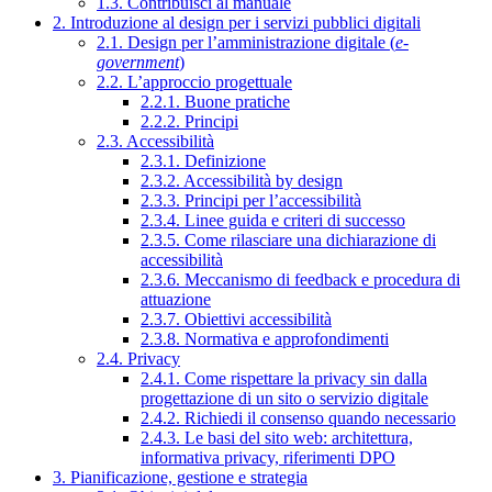
1.3. Contribuisci al manuale
2. Introduzione al design per i servizi pubblici digitali
2.1. Design per l’amministrazione digitale (
e-
government
)
2.2. L’approccio progettuale
2.2.1. Buone pratiche
2.2.2. Principi
2.3. Accessibilità
2.3.1. Definizione
2.3.2. Accessibilità by design
2.3.3. Principi per l’accessibilità
2.3.4. Linee guida e criteri di successo
2.3.5. Come rilasciare una dichiarazione di
accessibilità
2.3.6. Meccanismo di feedback e procedura di
attuazione
2.3.7. Obiettivi accessibilità
2.3.8. Normativa e approfondimenti
2.4. Privacy
2.4.1. Come rispettare la privacy sin dalla
progettazione di un sito o servizio digitale
2.4.2. Richiedi il consenso quando necessario
2.4.3. Le basi del sito web: architettura,
informativa privacy, riferimenti DPO
3. Pianificazione, gestione e strategia