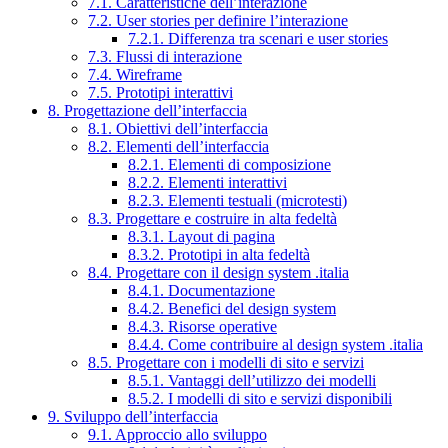
7.1. Caratteristiche dell’interazione
7.2. User stories per definire l’interazione
7.2.1. Differenza tra scenari e user stories
7.3. Flussi di interazione
7.4. Wireframe
7.5. Prototipi interattivi
8. Progettazione dell’interfaccia
8.1. Obiettivi dell’interfaccia
8.2. Elementi dell’interfaccia
8.2.1. Elementi di composizione
8.2.2. Elementi interattivi
8.2.3. Elementi testuali (microtesti)
8.3. Progettare e costruire in alta fedeltà
8.3.1. Layout di pagina
8.3.2. Prototipi in alta fedeltà
8.4. Progettare con il design system .italia
8.4.1. Documentazione
8.4.2. Benefici del design system
8.4.3. Risorse operative
8.4.4. Come contribuire al design system .italia
8.5. Progettare con i modelli di sito e servizi
8.5.1. Vantaggi dell’utilizzo dei modelli
8.5.2. I modelli di sito e servizi disponibili
9. Sviluppo dell’interfaccia
9.1. Approccio allo sviluppo