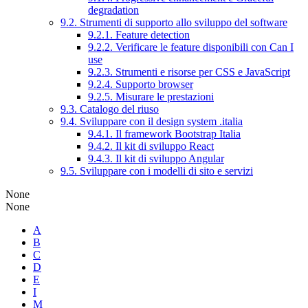
degradation
9.2. Strumenti di supporto allo sviluppo del software
9.2.1. Feature detection
9.2.2. Verificare le feature disponibili con Can I
use
9.2.3. Strumenti e risorse per CSS e JavaScript
9.2.4. Supporto browser
9.2.5. Misurare le prestazioni
9.3. Catalogo del riuso
9.4. Sviluppare con il design system .italia
9.4.1. Il framework Bootstrap Italia
9.4.2. Il kit di sviluppo React
9.4.3. Il kit di sviluppo Angular
9.5. Sviluppare con i modelli di sito e servizi
None
None
A
B
C
D
E
I
M