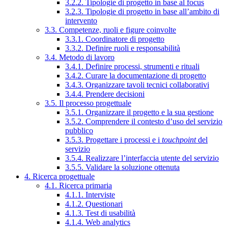
3.2.2. Tipologie di progetto in base al focus
3.2.3. Tipologie di progetto in base all’ambito di
intervento
3.3. Competenze, ruoli e figure coinvolte
3.3.1. Coordinatore di progetto
3.3.2. Definire ruoli e responsabilità
3.4. Metodo di lavoro
3.4.1. Definire processi, strumenti e rituali
3.4.2. Curare la documentazione di progetto
3.4.3. Organizzare tavoli tecnici collaborativi
3.4.4. Prendere decisioni
3.5. Il processo progettuale
3.5.1. Organizzare il progetto e la sua gestione
3.5.2. Comprendere il contesto d’uso del servizio
pubblico
3.5.3. Progettare i processi e i
touchpoint
del
servizio
3.5.4. Realizzare l’interfaccia utente del servizio
3.5.5. Validare la soluzione ottenuta
4. Ricerca progettuale
4.1. Ricerca primaria
4.1.1. Interviste
4.1.2. Questionari
4.1.3. Test di usabilità
4.1.4. Web analytics