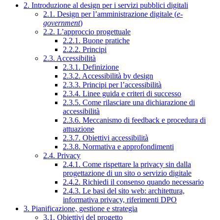
2. Introduzione al design per i servizi pubblici digitali
2.1. Design per l’amministrazione digitale (
e-
government
)
2.2. L’approccio progettuale
2.2.1. Buone pratiche
2.2.2. Principi
2.3. Accessibilità
2.3.1. Definizione
2.3.2. Accessibilità by design
2.3.3. Principi per l’accessibilità
2.3.4. Linee guida e criteri di successo
2.3.5. Come rilasciare una dichiarazione di
accessibilità
2.3.6. Meccanismo di feedback e procedura di
attuazione
2.3.7. Obiettivi accessibilità
2.3.8. Normativa e approfondimenti
2.4. Privacy
2.4.1. Come rispettare la privacy sin dalla
progettazione di un sito o servizio digitale
2.4.2. Richiedi il consenso quando necessario
2.4.3. Le basi del sito web: architettura,
informativa privacy, riferimenti DPO
3. Pianificazione, gestione e strategia
3.1. Obiettivi del progetto