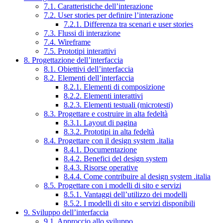
7.1. Caratteristiche dell’interazione
7.2. User stories per definire l’interazione
7.2.1. Differenza tra scenari e user stories
7.3. Flussi di interazione
7.4. Wireframe
7.5. Prototipi interattivi
8. Progettazione dell’interfaccia
8.1. Obiettivi dell’interfaccia
8.2. Elementi dell’interfaccia
8.2.1. Elementi di composizione
8.2.2. Elementi interattivi
8.2.3. Elementi testuali (microtesti)
8.3. Progettare e costruire in alta fedeltà
8.3.1. Layout di pagina
8.3.2. Prototipi in alta fedeltà
8.4. Progettare con il design system .italia
8.4.1. Documentazione
8.4.2. Benefici del design system
8.4.3. Risorse operative
8.4.4. Come contribuire al design system .italia
8.5. Progettare con i modelli di sito e servizi
8.5.1. Vantaggi dell’utilizzo dei modelli
8.5.2. I modelli di sito e servizi disponibili
9. Sviluppo dell’interfaccia
9.1. Approccio allo sviluppo