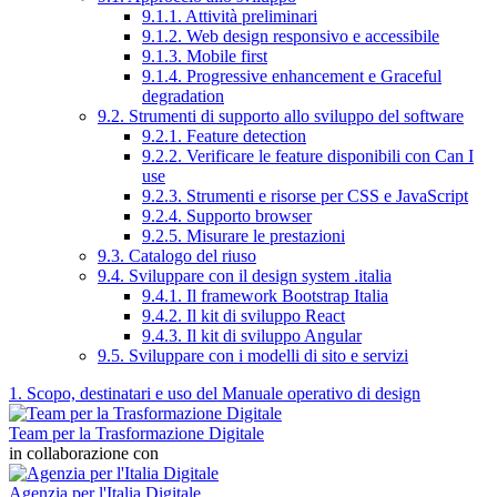
9.1.1. Attività preliminari
9.1.2. Web design responsivo e accessibile
9.1.3. Mobile first
9.1.4. Progressive enhancement e Graceful
degradation
9.2. Strumenti di supporto allo sviluppo del software
9.2.1. Feature detection
9.2.2. Verificare le feature disponibili con Can I
use
9.2.3. Strumenti e risorse per CSS e JavaScript
9.2.4. Supporto browser
9.2.5. Misurare le prestazioni
9.3. Catalogo del riuso
9.4. Sviluppare con il design system .italia
9.4.1. Il framework Bootstrap Italia
9.4.2. Il kit di sviluppo React
9.4.3. Il kit di sviluppo Angular
9.5. Sviluppare con i modelli di sito e servizi
1. Scopo, destinatari e uso del Manuale operativo di design
Team per la Trasformazione Digitale
in collaborazione con
Agenzia per l'Italia Digitale