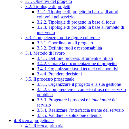
3.1. Obiettivi del progetto
3.2. Tipologie di progetti
3.2.1. Tipologie di progetto in base agli attori
coinvolti nel servizio
3.2.2. Tipologie di progetto in base al focus
3.2.3. Tipologie di progetto in base all’ambito di
intervento
3.3. Competenze, ruoli e figure coinvolte
3.3.1. Coordinatore di progetto
3.3.2. Definire ruoli e responsabilità
3.4. Metodo di lavoro
3.4.1. Definire processi, strumenti e rituali
3.4.2. Curare la documentazione di progetto
3.4.3. Organizzare tavoli tecnici collaborativi
3.4.4. Prendere decisioni
3.5. Il processo progettuale
3.5.1. Organizzare il progetto e la sua gestione
3.5.2. Comprendere il contesto d’uso del servizio
pubblico
3.5.3. Progettare i processi e i
touchpoint
del
servizio
3.5.4. Realizzare l’interfaccia utente del servizio
3.5.5. Validare la soluzione ottenuta
4. Ricerca progettuale
4.1. Ricerca primaria