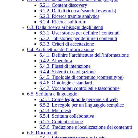
6.2.1. Content discovery
6.2.2. Dati di ricerca (search keywords)
6.2.3. Ricerca tramite analytics
6.2.4. Ricerca sui forum
6.3. Dalla ricerca ai bisogni degli utenti
6.3.1. User stories per definire i contenuti
6.3.2. Job stories per definire i contenuti
6.3.3. Criteri di accettazione
6.4. Architettura dell’informazione
6.4.1. Definire l’architettura dell’informazione
6.4.2. Alberatura
6.4.3. Flussi di interazione
6.4.4. Sistemi di navigazione
6.4.5. Tipologie di contenuto (content type)
6.4.6. Ontologie e standard
6.4.7. Vocabolari controllati e tassonomie
6.5. Scrittura e linguaggio
6.5.1. Come leggono le persone sul web
6.5.2. Le regole per un linguaggio semplice
6.5.3. Microtesti
6.5.4. Scrittura collaborativa
6.5.5. Content critique
6.5.6. Traduzione e localizzazione dei contenuti
6.6. Documenti