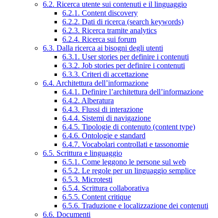
6.2. Ricerca utente sui contenuti e il linguaggio
6.2.1. Content discovery
6.2.2. Dati di ricerca (search keywords)
6.2.3. Ricerca tramite analytics
6.2.4. Ricerca sui forum
6.3. Dalla ricerca ai bisogni degli utenti
6.3.1. User stories per definire i contenuti
6.3.2. Job stories per definire i contenuti
6.3.3. Criteri di accettazione
6.4. Architettura dell’informazione
6.4.1. Definire l’architettura dell’informazione
6.4.2. Alberatura
6.4.3. Flussi di interazione
6.4.4. Sistemi di navigazione
6.4.5. Tipologie di contenuto (content type)
6.4.6. Ontologie e standard
6.4.7. Vocabolari controllati e tassonomie
6.5. Scrittura e linguaggio
6.5.1. Come leggono le persone sul web
6.5.2. Le regole per un linguaggio semplice
6.5.3. Microtesti
6.5.4. Scrittura collaborativa
6.5.5. Content critique
6.5.6. Traduzione e localizzazione dei contenuti
6.6. Documenti