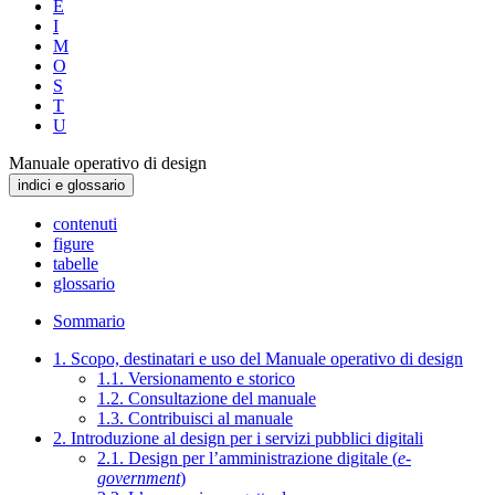
E
I
M
O
S
T
U
Manuale operativo di design
indici e glossario
contenuti
figure
tabelle
glossario
Sommario
1. Scopo, destinatari e uso del Manuale operativo di design
1.1. Versionamento e storico
1.2. Consultazione del manuale
1.3. Contribuisci al manuale
2. Introduzione al design per i servizi pubblici digitali
2.1. Design per l’amministrazione digitale (
e-
government
)