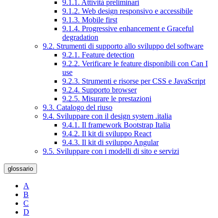
9.1.1. Attività preliminari
9.1.2. Web design responsivo e accessibile
9.1.3. Mobile first
9.1.4. Progressive enhancement e Graceful
degradation
9.2. Strumenti di supporto allo sviluppo del software
9.2.1. Feature detection
9.2.2. Verificare le feature disponibili con Can I
use
9.2.3. Strumenti e risorse per CSS e JavaScript
9.2.4. Supporto browser
9.2.5. Misurare le prestazioni
9.3. Catalogo del riuso
9.4. Sviluppare con il design system .italia
9.4.1. Il framework Bootstrap Italia
9.4.2. Il kit di sviluppo React
9.4.3. Il kit di sviluppo Angular
9.5. Sviluppare con i modelli di sito e servizi
glossario
A
B
C
D