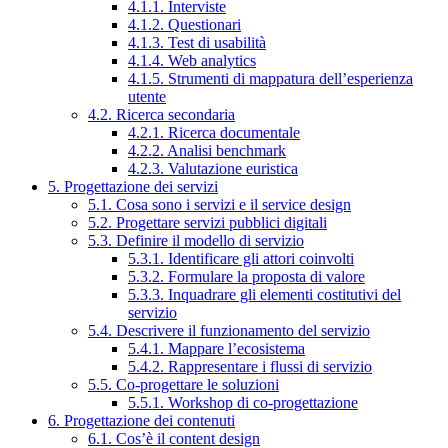
4.1.1. Interviste
4.1.2. Questionari
4.1.3. Test di usabilità
4.1.4. Web analytics
4.1.5. Strumenti di mappatura dell’esperienza
utente
4.2. Ricerca secondaria
4.2.1. Ricerca documentale
4.2.2. Analisi benchmark
4.2.3. Valutazione euristica
5. Progettazione dei servizi
5.1. Cosa sono i servizi e il service design
5.2. Progettare servizi pubblici digitali
5.3. Definire il modello di servizio
5.3.1. Identificare gli attori coinvolti
5.3.2. Formulare la proposta di valore
5.3.3. Inquadrare gli elementi costitutivi del
servizio
5.4. Descrivere il funzionamento del servizio
5.4.1. Mappare l’ecosistema
5.4.2. Rappresentare i flussi di servizio
5.5. Co-progettare le soluzioni
5.5.1. Workshop di co-progettazione
6. Progettazione dei contenuti
6.1. Cos’è il content design