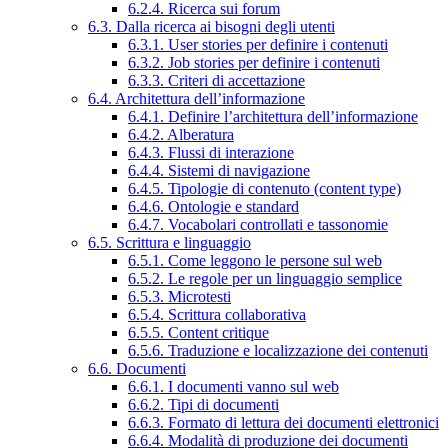
6.2.4. Ricerca sui forum
6.3. Dalla ricerca ai bisogni degli utenti
6.3.1. User stories per definire i contenuti
6.3.2. Job stories per definire i contenuti
6.3.3. Criteri di accettazione
6.4. Architettura dell’informazione
6.4.1. Definire l’architettura dell’informazione
6.4.2. Alberatura
6.4.3. Flussi di interazione
6.4.4. Sistemi di navigazione
6.4.5. Tipologie di contenuto (content type)
6.4.6. Ontologie e standard
6.4.7. Vocabolari controllati e tassonomie
6.5. Scrittura e linguaggio
6.5.1. Come leggono le persone sul web
6.5.2. Le regole per un linguaggio semplice
6.5.3. Microtesti
6.5.4. Scrittura collaborativa
6.5.5. Content critique
6.5.6. Traduzione e localizzazione dei contenuti
6.6. Documenti
6.6.1. I documenti vanno sul web
6.6.2. Tipi di documenti
6.6.3. Formato di lettura dei documenti elettronici
6.6.4. Modalità di produzione dei documenti