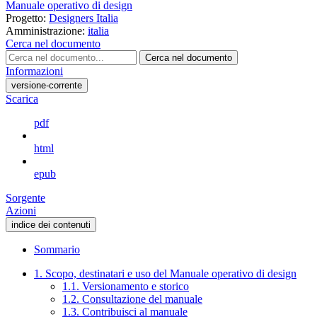
Manuale operativo di design
Progetto:
Designers Italia
Amministrazione:
italia
Cerca nel documento
Cerca nel documento
Informazioni
versione-corrente
Scarica
pdf
html
epub
Sorgente
Azioni
indice dei contenuti
Sommario
1. Scopo, destinatari e uso del Manuale operativo di design
1.1. Versionamento e storico
1.2. Consultazione del manuale
1.3. Contribuisci al manuale