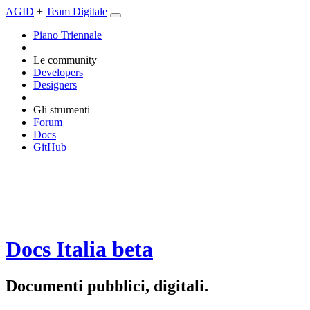
AGID
+
Team Digitale
Piano Triennale
Le community
Developers
Designers
Gli strumenti
Forum
Docs
GitHub
Docs Italia
beta
Documenti pubblici, digitali.