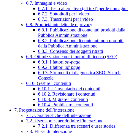
6.7. Immagini e video
6.7.1. Testo alternativo (alt text) per le immagini
6.7.2. Sottotitoli per i video
6.7.3. Trascrizioni per i video
6.8. Proprietà intellettuale e privacy
6.8.1. Pubblicazione di contenuti prodotti dalla
Pubblica Amministrazione
6.8.2. Pubblicazione di contenuti non prodotti
dalla Pubblica Amministrazione
6.8.3. Consenso dei soggetti ritratti
6.9. Ottimizzazione per i motori di ricerca (SEO)
6.9.1. I fattori
on-page
6.9.2. I fattori
off-page
6.9.3. Strumenti di diagnostica SEO: Search
Console
6.10. Gestire i contenuti
6.10.1. L’inventario dei contenuti
6.10.2. Revisionare i contenuti
6.10.3. Migrare i contenuti
6.10.4. Pubblicare i contenuti
7. Progettazione dell’interazione
7.1. Caratteristiche dell’interazione
7.2. User stories per definire l’interazione
7.2.1. Differenza tra scenari e user stories
7.3. Flussi di interazione