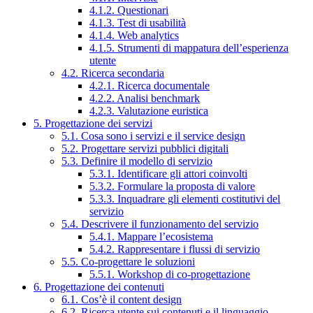
4.1.2. Questionari
4.1.3. Test di usabilità
4.1.4. Web analytics
4.1.5. Strumenti di mappatura dell’esperienza
utente
4.2. Ricerca secondaria
4.2.1. Ricerca documentale
4.2.2. Analisi benchmark
4.2.3. Valutazione euristica
5. Progettazione dei servizi
5.1. Cosa sono i servizi e il service design
5.2. Progettare servizi pubblici digitali
5.3. Definire il modello di servizio
5.3.1. Identificare gli attori coinvolti
5.3.2. Formulare la proposta di valore
5.3.3. Inquadrare gli elementi costitutivi del
servizio
5.4. Descrivere il funzionamento del servizio
5.4.1. Mappare l’ecosistema
5.4.2. Rappresentare i flussi di servizio
5.5. Co-progettare le soluzioni
5.5.1. Workshop di co-progettazione
6. Progettazione dei contenuti
6.1. Cos’è il content design
6.2. Ricerca utente sui contenuti e il linguaggio