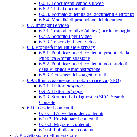
6.6.1. I documenti vanno sul web
6.6.2. Tipi di documenti
6.6.3. Formato di lettura dei documenti elettronici
6.6.4. Modalità di produzione dei documenti
6.7. Immagini e video
6.7.1. Testo alternativo (alt text) per le immagini
6.7.2. Sottotitoli per i video
6.7.3. Trascrizioni per i video
6.8. Proprietà intellettuale e privacy
6.8.1. Pubblicazione di contenuti prodotti dalla
Pubblica Amministrazione
6.8.2. Pubblicazione di contenuti non prodotti
dalla Pubblica Amministrazione
6.8.3. Consenso dei soggetti ritratti
6.9. Ottimizzazione per i motori di ricerca (SEO)
6.9.1. I fattori
on-page
6.9.2. I fattori
off-page
6.9.3. Strumenti di diagnostica SEO: Search
Console
6.10. Gestire i contenuti
6.10.1. L’inventario dei contenuti
6.10.2. Revisionare i contenuti
6.10.3. Migrare i contenuti
6.10.4. Pubblicare i contenuti
7. Progettazione dell’interazione