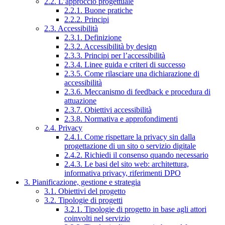
2.2. L’approccio progettuale
2.2.1. Buone pratiche
2.2.2. Principi
2.3. Accessibilità
2.3.1. Definizione
2.3.2. Accessibilità by design
2.3.3. Principi per l’accessibilità
2.3.4. Linee guida e criteri di successo
2.3.5. Come rilasciare una dichiarazione di
accessibilità
2.3.6. Meccanismo di feedback e procedura di
attuazione
2.3.7. Obiettivi accessibilità
2.3.8. Normativa e approfondimenti
2.4. Privacy
2.4.1. Come rispettare la privacy sin dalla
progettazione di un sito o servizio digitale
2.4.2. Richiedi il consenso quando necessario
2.4.3. Le basi del sito web: architettura,
informativa privacy, riferimenti DPO
3. Pianificazione, gestione e strategia
3.1. Obiettivi del progetto
3.2. Tipologie di progetti
3.2.1. Tipologie di progetto in base agli attori
coinvolti nel servizio