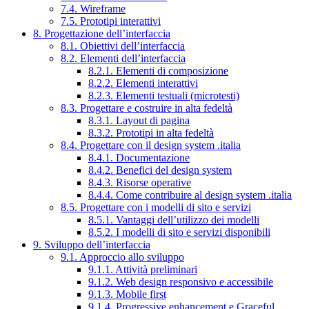
7.4. Wireframe
7.5. Prototipi interattivi
8. Progettazione dell’interfaccia
8.1. Obiettivi dell’interfaccia
8.2. Elementi dell’interfaccia
8.2.1. Elementi di composizione
8.2.2. Elementi interattivi
8.2.3. Elementi testuali (microtesti)
8.3. Progettare e costruire in alta fedeltà
8.3.1. Layout di pagina
8.3.2. Prototipi in alta fedeltà
8.4. Progettare con il design system .italia
8.4.1. Documentazione
8.4.2. Benefici del design system
8.4.3. Risorse operative
8.4.4. Come contribuire al design system .italia
8.5. Progettare con i modelli di sito e servizi
8.5.1. Vantaggi dell’utilizzo dei modelli
8.5.2. I modelli di sito e servizi disponibili
9. Sviluppo dell’interfaccia
9.1. Approccio allo sviluppo
9.1.1. Attività preliminari
9.1.2. Web design responsivo e accessibile
9.1.3. Mobile first
9.1.4. Progressive enhancement e Graceful