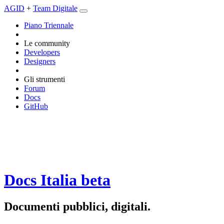
AGID
+
Team Digitale
Piano Triennale
Le community
Developers
Designers
Gli strumenti
Forum
Docs
GitHub
Docs Italia
beta
Documenti pubblici, digitali.