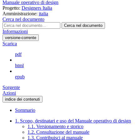
Manuale operativo di design
Progetto:
Designers Italia
Amministrazione:
italia
Cerca nel documento
Cerca nel documento
Informazioni
versione-corrente
Scarica
pdf
html
epub
Sorgente
Azioni
indice dei contenuti
Sommario
1. Scopo, destinatari e uso del Manuale operativo di design
1.1. Versionamento e storico
1.2. Consultazione del manuale
1.3. Contribuisci al manuale