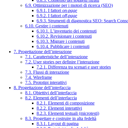
6.8.3. Consenso dei soggetti ritratti
6.9. Ottimizzazione per i motori di ricerca (SEO)
6.9.1. I fattori
on-page
6.9.2. I fattori
off-page
6.9.3. Strumenti di diagnostica SEO: Search Cons
6.10. Gestire i contenuti
6.10.1. L’inventario dei contenuti
6.10.2. Revisionare i contenuti
6.10.3. Migrare i contenuti
6.10.4. Pubblicare i contenuti
7. Progettazione dell’interazione
7.1. Caratteristiche dell’interazione
7.2. User stories per definire l’interazione
7.2.1. Differenza tra scenari e user stories
7.3. Flussi di interazione
7.4. Wireframe
7.5. Prototipi interattivi
8. Progettazione dell’interfaccia
8.1. Obiettivi dell’interfaccia
8.2. Elementi dell’interfaccia
8.2.1. Elementi di composizione
8.2.2. Elementi interattivi
8.2.3. Elementi testuali (microtesti)
8.3. Progettare e costruire in alta fedeltà
8.3.1. Layout di pagina