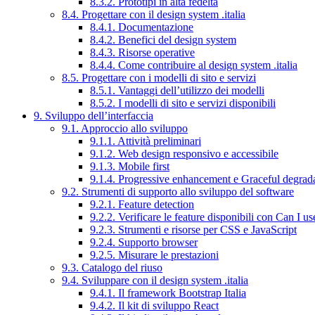
8.3.2. Prototipi in alta fedeltà
8.4. Progettare con il design system .italia
8.4.1. Documentazione
8.4.2. Benefici del design system
8.4.3. Risorse operative
8.4.4. Come contribuire al design system .italia
8.5. Progettare con i modelli di sito e servizi
8.5.1. Vantaggi dell’utilizzo dei modelli
8.5.2. I modelli di sito e servizi disponibili
9. Sviluppo dell’interfaccia
9.1. Approccio allo sviluppo
9.1.1. Attività preliminari
9.1.2. Web design responsivo e accessibile
9.1.3. Mobile first
9.1.4. Progressive enhancement e Graceful degrad
9.2. Strumenti di supporto allo sviluppo del software
9.2.1. Feature detection
9.2.2. Verificare le feature disponibili con Can I us
9.2.3. Strumenti e risorse per CSS e JavaScript
9.2.4. Supporto browser
9.2.5. Misurare le prestazioni
9.3. Catalogo del riuso
9.4. Sviluppare con il design system .italia
9.4.1. Il framework Bootstrap Italia
9.4.2. Il kit di sviluppo React