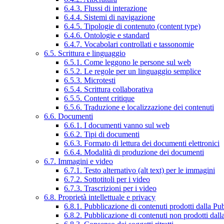
6.4.3. Flussi di interazione
6.4.4. Sistemi di navigazione
6.4.5. Tipologie di contenuto (content type)
6.4.6. Ontologie e standard
6.4.7. Vocabolari controllati e tassonomie
6.5. Scrittura e linguaggio
6.5.1. Come leggono le persone sul web
6.5.2. Le regole per un linguaggio semplice
6.5.3. Microtesti
6.5.4. Scrittura collaborativa
6.5.5. Content critique
6.5.6. Traduzione e localizzazione dei contenuti
6.6. Documenti
6.6.1. I documenti vanno sul web
6.6.2. Tipi di documenti
6.6.3. Formato di lettura dei documenti elettronici
6.6.4. Modalità di produzione dei documenti
6.7. Immagini e video
6.7.1. Testo alternativo (alt text) per le immagini
6.7.2. Sottotitoli per i video
6.7.3. Trascrizioni per i video
6.8. Proprietà intellettuale e privacy
6.8.1. Pubblicazione di contenuti prodotti dalla P
6.8.2. Pubblicazione di contenuti non prodotti dal