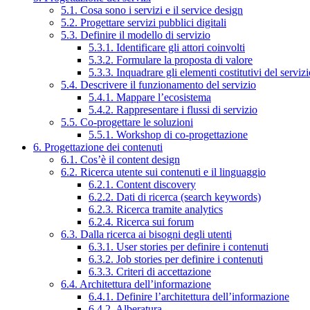
5.1. Cosa sono i servizi e il service design
5.2. Progettare servizi pubblici digitali
5.3. Definire il modello di servizio
5.3.1. Identificare gli attori coinvolti
5.3.2. Formulare la proposta di valore
5.3.3. Inquadrare gli elementi costitutivi del serviz
5.4. Descrivere il funzionamento del servizio
5.4.1. Mappare l’ecosistema
5.4.2. Rappresentare i flussi di servizio
5.5. Co-progettare le soluzioni
5.5.1. Workshop di co-progettazione
6. Progettazione dei contenuti
6.1. Cos’è il content design
6.2. Ricerca utente sui contenuti e il linguaggio
6.2.1. Content discovery
6.2.2. Dati di ricerca (search keywords)
6.2.3. Ricerca tramite analytics
6.2.4. Ricerca sui forum
6.3. Dalla ricerca ai bisogni degli utenti
6.3.1. User stories per definire i contenuti
6.3.2. Job stories per definire i contenuti
6.3.3. Criteri di accettazione
6.4. Architettura dell’informazione
6.4.1. Definire l’architettura dell’informazione
6.4.2. Alberatura