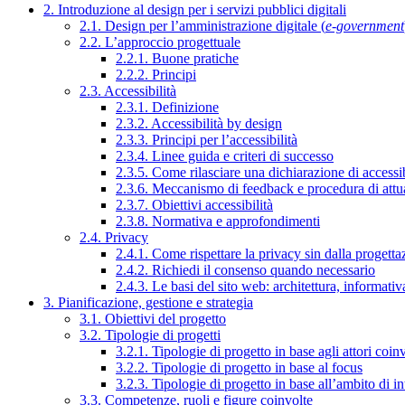
2. Introduzione al design per i servizi pubblici digitali
2.1. Design per l’amministrazione digitale (
e-government
2.2. L’approccio progettuale
2.2.1. Buone pratiche
2.2.2. Principi
2.3. Accessibilità
2.3.1. Definizione
2.3.2. Accessibilità by design
2.3.3. Principi per l’accessibilità
2.3.4. Linee guida e criteri di successo
2.3.5. Come rilasciare una dichiarazione di accessib
2.3.6. Meccanismo di feedback e procedura di attu
2.3.7. Obiettivi accessibilità
2.3.8. Normativa e approfondimenti
2.4. Privacy
2.4.1. Come rispettare la privacy sin dalla progettaz
2.4.2. Richiedi il consenso quando necessario
2.4.3. Le basi del sito web: architettura, informati
3. Pianificazione, gestione e strategia
3.1. Obiettivi del progetto
3.2. Tipologie di progetti
3.2.1. Tipologie di progetto in base agli attori coinv
3.2.2. Tipologie di progetto in base al focus
3.2.3. Tipologie di progetto in base all’ambito di i
3.3. Competenze, ruoli e figure coinvolte