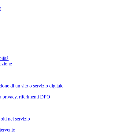
)
ilità
azione
ione di un sito o servizio digitale
va privacy, riferimenti DPO
olti nel servizio
ntervento