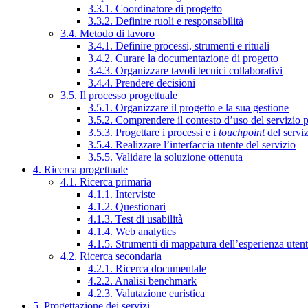
3.3.1. Coordinatore di progetto
3.3.2. Definire ruoli e responsabilità
3.4. Metodo di lavoro
3.4.1. Definire processi, strumenti e rituali
3.4.2. Curare la documentazione di progetto
3.4.3. Organizzare tavoli tecnici collaborativi
3.4.4. Prendere decisioni
3.5. Il processo progettuale
3.5.1. Organizzare il progetto e la sua gestione
3.5.2. Comprendere il contesto d’uso del servizio 
3.5.3. Progettare i processi e i
touchpoint
del servi
3.5.4. Realizzare l’interfaccia utente del servizio
3.5.5. Validare la soluzione ottenuta
4. Ricerca progettuale
4.1. Ricerca primaria
4.1.1. Interviste
4.1.2. Questionari
4.1.3. Test di usabilità
4.1.4. Web analytics
4.1.5. Strumenti di mappatura dell’esperienza uten
4.2. Ricerca secondaria
4.2.1. Ricerca documentale
4.2.2. Analisi benchmark
4.2.3. Valutazione euristica
5. Progettazione dei servizi