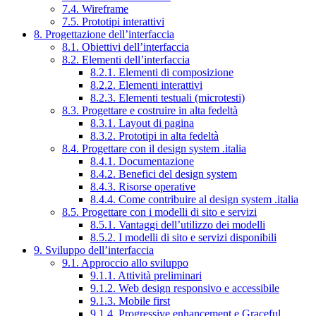
7.4. Wireframe
7.5. Prototipi interattivi
8. Progettazione dell’interfaccia
8.1. Obiettivi dell’interfaccia
8.2. Elementi dell’interfaccia
8.2.1. Elementi di composizione
8.2.2. Elementi interattivi
8.2.3. Elementi testuali (microtesti)
8.3. Progettare e costruire in alta fedeltà
8.3.1. Layout di pagina
8.3.2. Prototipi in alta fedeltà
8.4. Progettare con il design system .italia
8.4.1. Documentazione
8.4.2. Benefici del design system
8.4.3. Risorse operative
8.4.4. Come contribuire al design system .italia
8.5. Progettare con i modelli di sito e servizi
8.5.1. Vantaggi dell’utilizzo dei modelli
8.5.2. I modelli di sito e servizi disponibili
9. Sviluppo dell’interfaccia
9.1. Approccio allo sviluppo
9.1.1. Attività preliminari
9.1.2. Web design responsivo e accessibile
9.1.3. Mobile first
9.1.4. Progressive enhancement e Graceful