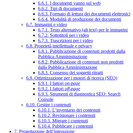
6.6.1. I documenti vanno sul web
6.6.2. Tipi di documenti
6.6.3. Formato di lettura dei documenti elettronici
6.6.4. Modalità di produzione dei documenti
6.7. Immagini e video
6.7.1. Testo alternativo (alt text) per le immagini
6.7.2. Sottotitoli per i video
6.7.3. Trascrizioni per i video
6.8. Proprietà intellettuale e privacy
6.8.1. Pubblicazione di contenuti prodotti dalla
Pubblica Amministrazione
6.8.2. Pubblicazione di contenuti non prodotti
dalla Pubblica Amministrazione
6.8.3. Consenso dei soggetti ritratti
6.9. Ottimizzazione per i motori di ricerca (SEO)
6.9.1. I fattori
on-page
6.9.2. I fattori
off-page
6.9.3. Strumenti di diagnostica SEO: Search
Console
6.10. Gestire i contenuti
6.10.1. L’inventario dei contenuti
6.10.2. Revisionare i contenuti
6.10.3. Migrare i contenuti
6.10.4. Pubblicare i contenuti
7. Progettazione dell’interazione