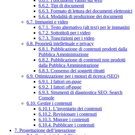
6.6.1. I documenti vanno sul web
6.6.2. Tipi di documenti
6.6.3. Formato di lettura dei documenti elettronici
6.6.4. Modalità di produzione dei documenti
6.7. Immagini e video
6.7.1. Testo alternativo (alt text) per le immagini
6.7.2. Sottotitoli per i video
6.7.3. Trascrizioni per i video
6.8. Proprietà intellettuale e privacy
6.8.1. Pubblicazione di contenuti prodotti dalla
Pubblica Amministrazione
6.8.2. Pubblicazione di contenuti non prodotti
dalla Pubblica Amministrazione
6.8.3. Consenso dei soggetti ritratti
6.9. Ottimizzazione per i motori di ricerca (SEO)
6.9.1. I fattori
on-page
6.9.2. I fattori
off-page
6.9.3. Strumenti di diagnostica SEO: Search
Console
6.10. Gestire i contenuti
6.10.1. L’inventario dei contenuti
6.10.2. Revisionare i contenuti
6.10.3. Migrare i contenuti
6.10.4. Pubblicare i contenuti
7. Progettazione dell’interazione