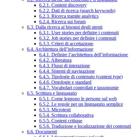
6.2.1. Content discovery
6.2.2. Dati di ricerca (search keywords)
6.2.3. Ricerca tramite analytics
6.2.4. Ricerca sui forum
6.3. Dalla ricerca ai bisogni degli utenti
6.3.1. User stories per definire i contenuti
6.3.2. Job stories per definire i contenuti
6.3.3. Criteri di accettazione
6.4. Architettura dell’informazione
6.4.1. Definire l’architettura dell’informazione
6.4.2. Alberatura
6.4.3. Flussi di interazione
6.4.4. Sistemi di navigazione
6.4.5. Tipologie di contenuto (content type)
6.4.6. Ontologie e standard
6.4.7. Vocabolari controllati e tassonomie
6.5. Scrittura e linguaggio
6.5.1. Come leggono le persone sul web
6.5.2. Le regole per un linguaggio semplice
6.5.3. Microtesti
6.5.4. Scrittura collaborativa
6.5.5. Content critique
6.5.6. Traduzione e localizzazione dei contenuti
6.6. Documenti