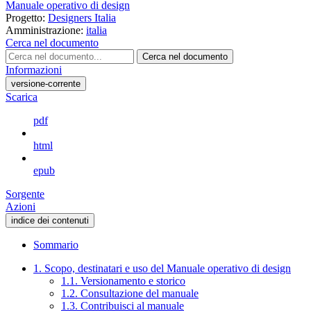
Manuale operativo di design
Progetto:
Designers Italia
Amministrazione:
italia
Cerca nel documento
Cerca nel documento
Informazioni
versione-corrente
Scarica
pdf
html
epub
Sorgente
Azioni
indice dei contenuti
Sommario
1. Scopo, destinatari e uso del Manuale operativo di design
1.1. Versionamento e storico
1.2. Consultazione del manuale
1.3. Contribuisci al manuale