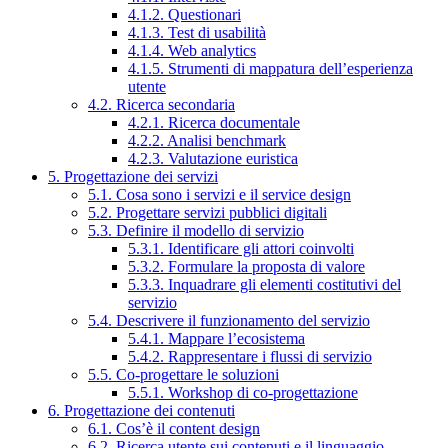
4.1.2. Questionari
4.1.3. Test di usabilità
4.1.4. Web analytics
4.1.5. Strumenti di mappatura dell’esperienza
utente
4.2. Ricerca secondaria
4.2.1. Ricerca documentale
4.2.2. Analisi benchmark
4.2.3. Valutazione euristica
5. Progettazione dei servizi
5.1. Cosa sono i servizi e il service design
5.2. Progettare servizi pubblici digitali
5.3. Definire il modello di servizio
5.3.1. Identificare gli attori coinvolti
5.3.2. Formulare la proposta di valore
5.3.3. Inquadrare gli elementi costitutivi del
servizio
5.4. Descrivere il funzionamento del servizio
5.4.1. Mappare l’ecosistema
5.4.2. Rappresentare i flussi di servizio
5.5. Co-progettare le soluzioni
5.5.1. Workshop di co-progettazione
6. Progettazione dei contenuti
6.1. Cos’è il content design
6.2. Ricerca utente sui contenuti e il linguaggio