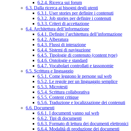
6.2.4. Ricerca sui forum
6.3. Dalla ricerca ai bisogni degli utenti
6.3.1. User stories per definire i contenuti
6.3.2. Job stories per definire i contenuti
6.3.3. Criteri di accettazione
6.4. Architettura dell’informazione
6.4.1. Definire l’architettura dell’informazione
6.4.2. Alberatura
6.4.3. Flussi di interazione
6.4.4. Sistemi di navigazione
6.4.5. Tipologie di contenuto (content type)
6.4.6. Ontologie e standard
6.4.7. Vocabolari controllati e tassonomie
6.5. Scrittura e linguaggio
6.5.1. Come leggono le persone sul web
6.5.2. Le regole per un linguaggio semplice
6.5.3. Microtesti
6.5.4. Scrittura collaborativa
6.5.5. Content critique
6.5.6. Traduzione e localizzazione dei contenuti
6.6. Documenti
6.6.1. I documenti vanno sul web
6.6.2. Tipi di documenti
6.6.3. Formato di lettura dei documenti elettronici
6.6.4. Modalità di produzione dei documenti