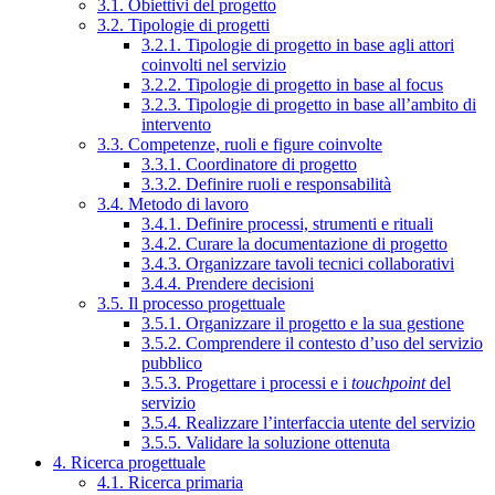
3.1. Obiettivi del progetto
3.2. Tipologie di progetti
3.2.1. Tipologie di progetto in base agli attori
coinvolti nel servizio
3.2.2. Tipologie di progetto in base al focus
3.2.3. Tipologie di progetto in base all’ambito di
intervento
3.3. Competenze, ruoli e figure coinvolte
3.3.1. Coordinatore di progetto
3.3.2. Definire ruoli e responsabilità
3.4. Metodo di lavoro
3.4.1. Definire processi, strumenti e rituali
3.4.2. Curare la documentazione di progetto
3.4.3. Organizzare tavoli tecnici collaborativi
3.4.4. Prendere decisioni
3.5. Il processo progettuale
3.5.1. Organizzare il progetto e la sua gestione
3.5.2. Comprendere il contesto d’uso del servizio
pubblico
3.5.3. Progettare i processi e i
touchpoint
del
servizio
3.5.4. Realizzare l’interfaccia utente del servizio
3.5.5. Validare la soluzione ottenuta
4. Ricerca progettuale
4.1. Ricerca primaria