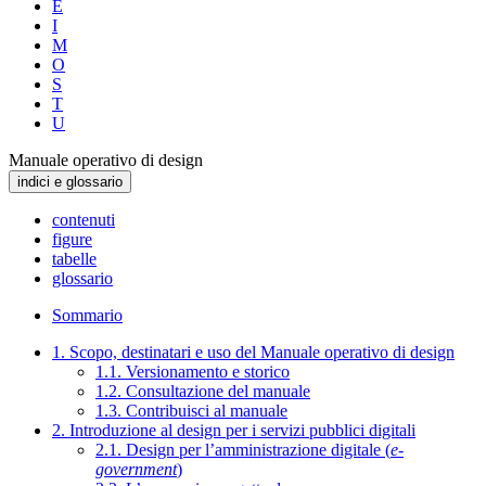
E
I
M
O
S
T
U
Manuale operativo di design
indici e glossario
contenuti
figure
tabelle
glossario
Sommario
1. Scopo, destinatari e uso del Manuale operativo di design
1.1. Versionamento e storico
1.2. Consultazione del manuale
1.3. Contribuisci al manuale
2. Introduzione al design per i servizi pubblici digitali
2.1. Design per l’amministrazione digitale (
e-
government
)