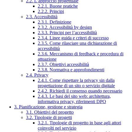
2.2. L’approccio progettuale
2.2.1. Buone pratiche
2.2.2. Principi
2.3. Accessibilità
2.3.1. Definizione
2.3.2. Accessibilità by design
2.3.3. Principi per l’accessibilità
2.3.4. Linee guida e criteri di successo
2.3.5. Come rilasciare una dichiarazione di
accessibilità
2.3.6. Meccanismo di feedback e procedura di
attuazione
2.3.7. Obiettivi accessibilità
2.3.8. Normativa e approfondimenti
2.4. Privacy
2.4.1. Come rispettare la privacy sin dalla
progettazione di un sito o servizio digitale
2.4.2. Richiedi il consenso quando necessario
2.4.3. Le basi del sito web: architettura,
informativa privacy, riferimenti DPO
3. Pianificazione, gestione e strategia
3.1. Obiettivi del progetto
3.2. Tipologie di progetti
3.2.1. Tipologie di progetto in base agli attori
coinvolti nel servizio