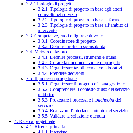
3.2. Tipologie di progetti
3.2.1. Tipologie di progetto in base agli attori
coinvolti nel servizio
3.2.2. Tipologie di progetto in base al focus
3.2.3. Tipologie di progetto in base all’ambito di
intervento
3.3. Competenze, ruoli e figure coinvolte
3.3.1. Coordinatore di progetto
3.3.2. Definire ruoli e responsabilità
3.4. Metodo di lavoro
3.4.1. Definire processi, strumenti e rituali
3.4.2. Curare la documentazione di progetto
3.4.3. Organizzare tavoli tecnici collaborativi
3.4.4. Prendere decisioni
3.5. Il processo progettuale
3.5.1. Organizzare il progetto e la sua gestione
3.5.2. Comprendere il contesto d’uso del servizio
pubblico
3.5.3. Progettare i processi e i
touchpoint
del
servizio
3.5.4. Realizzare l’interfaccia utente del servizio
3.5.5. Validare la soluzione ottenuta
4. Ricerca progettuale
4.1. Ricerca primaria
4.1.1. Interviste