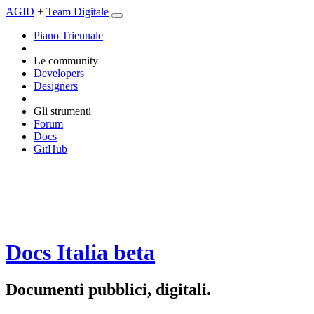
AGID
+
Team Digitale
Piano Triennale
Le community
Developers
Designers
Gli strumenti
Forum
Docs
GitHub
Docs Italia
beta
Documenti pubblici, digitali.