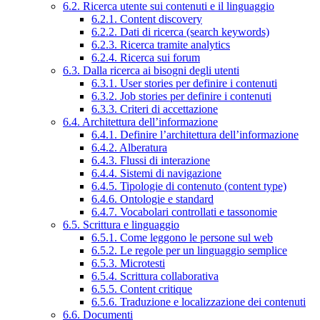
6.2. Ricerca utente sui contenuti e il linguaggio
6.2.1. Content discovery
6.2.2. Dati di ricerca (search keywords)
6.2.3. Ricerca tramite analytics
6.2.4. Ricerca sui forum
6.3. Dalla ricerca ai bisogni degli utenti
6.3.1. User stories per definire i contenuti
6.3.2. Job stories per definire i contenuti
6.3.3. Criteri di accettazione
6.4. Architettura dell’informazione
6.4.1. Definire l’architettura dell’informazione
6.4.2. Alberatura
6.4.3. Flussi di interazione
6.4.4. Sistemi di navigazione
6.4.5. Tipologie di contenuto (content type)
6.4.6. Ontologie e standard
6.4.7. Vocabolari controllati e tassonomie
6.5. Scrittura e linguaggio
6.5.1. Come leggono le persone sul web
6.5.2. Le regole per un linguaggio semplice
6.5.3. Microtesti
6.5.4. Scrittura collaborativa
6.5.5. Content critique
6.5.6. Traduzione e localizzazione dei contenuti
6.6. Documenti