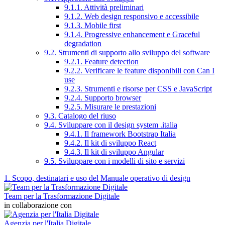
9.1.1. Attività preliminari
9.1.2. Web design responsivo e accessibile
9.1.3. Mobile first
9.1.4. Progressive enhancement e Graceful
degradation
9.2. Strumenti di supporto allo sviluppo del software
9.2.1. Feature detection
9.2.2. Verificare le feature disponibili con Can I
use
9.2.3. Strumenti e risorse per CSS e JavaScript
9.2.4. Supporto browser
9.2.5. Misurare le prestazioni
9.3. Catalogo del riuso
9.4. Sviluppare con il design system .italia
9.4.1. Il framework Bootstrap Italia
9.4.2. Il kit di sviluppo React
9.4.3. Il kit di sviluppo Angular
9.5. Sviluppare con i modelli di sito e servizi
1. Scopo, destinatari e uso del Manuale operativo di design
Team per la Trasformazione Digitale
in collaborazione con
Agenzia per l'Italia Digitale