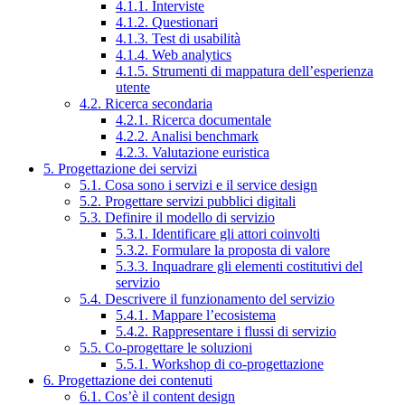
4.1.1. Interviste
4.1.2. Questionari
4.1.3. Test di usabilità
4.1.4. Web analytics
4.1.5. Strumenti di mappatura dell’esperienza
utente
4.2. Ricerca secondaria
4.2.1. Ricerca documentale
4.2.2. Analisi benchmark
4.2.3. Valutazione euristica
5. Progettazione dei servizi
5.1. Cosa sono i servizi e il service design
5.2. Progettare servizi pubblici digitali
5.3. Definire il modello di servizio
5.3.1. Identificare gli attori coinvolti
5.3.2. Formulare la proposta di valore
5.3.3. Inquadrare gli elementi costitutivi del
servizio
5.4. Descrivere il funzionamento del servizio
5.4.1. Mappare l’ecosistema
5.4.2. Rappresentare i flussi di servizio
5.5. Co-progettare le soluzioni
5.5.1. Workshop di co-progettazione
6. Progettazione dei contenuti
6.1. Cos’è il content design