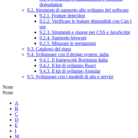
degradation
9.2. Strumenti di supporto allo sviluppo del software
9.2.1. Feature detection
9.2.2. Verificare le feature disponibili con Can I
use
9.2.3. Strumenti e risorse per CSS e JavaScript
9.2.4. Supporto browser
9.2.5. Misurare le prestazioni
9.3. Catalogo del riuso
9.4. Sviluppare con il design system .italia
9.4.1. Il framework Bootstrap Italia
9.4.2. Il kit di sviluppo React
9.4.3. Il kit di sviluppo Angular
9.5. Sviluppare con i modelli di sito e servizi
None
None
A
B
C
D
E
I
M