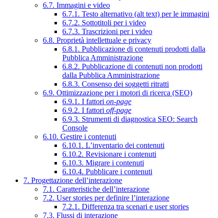
6.7. Immagini e video
6.7.1. Testo alternativo (alt text) per le immagini
6.7.2. Sottotitoli per i video
6.7.3. Trascrizioni per i video
6.8. Proprietà intellettuale e privacy
6.8.1. Pubblicazione di contenuti prodotti dalla
Pubblica Amministrazione
6.8.2. Pubblicazione di contenuti non prodotti
dalla Pubblica Amministrazione
6.8.3. Consenso dei soggetti ritratti
6.9. Ottimizzazione per i motori di ricerca (SEO)
6.9.1. I fattori
on-page
6.9.2. I fattori
off-page
6.9.3. Strumenti di diagnostica SEO: Search
Console
6.10. Gestire i contenuti
6.10.1. L’inventario dei contenuti
6.10.2. Revisionare i contenuti
6.10.3. Migrare i contenuti
6.10.4. Pubblicare i contenuti
7. Progettazione dell’interazione
7.1. Caratteristiche dell’interazione
7.2. User stories per definire l’interazione
7.2.1. Differenza tra scenari e user stories
7.3. Flussi di interazione