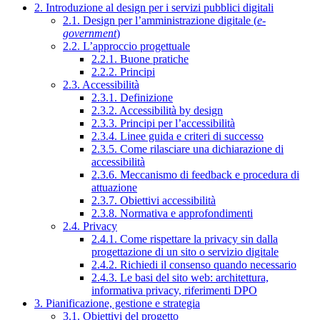
2. Introduzione al design per i servizi pubblici digitali
2.1. Design per l’amministrazione digitale (
e-
government
)
2.2. L’approccio progettuale
2.2.1. Buone pratiche
2.2.2. Principi
2.3. Accessibilità
2.3.1. Definizione
2.3.2. Accessibilità by design
2.3.3. Principi per l’accessibilità
2.3.4. Linee guida e criteri di successo
2.3.5. Come rilasciare una dichiarazione di
accessibilità
2.3.6. Meccanismo di feedback e procedura di
attuazione
2.3.7. Obiettivi accessibilità
2.3.8. Normativa e approfondimenti
2.4. Privacy
2.4.1. Come rispettare la privacy sin dalla
progettazione di un sito o servizio digitale
2.4.2. Richiedi il consenso quando necessario
2.4.3. Le basi del sito web: architettura,
informativa privacy, riferimenti DPO
3. Pianificazione, gestione e strategia
3.1. Obiettivi del progetto