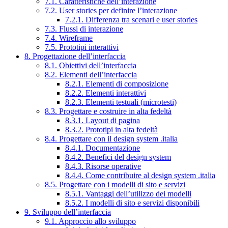
7.1. Caratteristiche dell’interazione
7.2. User stories per definire l’interazione
7.2.1. Differenza tra scenari e user stories
7.3. Flussi di interazione
7.4. Wireframe
7.5. Prototipi interattivi
8. Progettazione dell’interfaccia
8.1. Obiettivi dell’interfaccia
8.2. Elementi dell’interfaccia
8.2.1. Elementi di composizione
8.2.2. Elementi interattivi
8.2.3. Elementi testuali (microtesti)
8.3. Progettare e costruire in alta fedeltà
8.3.1. Layout di pagina
8.3.2. Prototipi in alta fedeltà
8.4. Progettare con il design system .italia
8.4.1. Documentazione
8.4.2. Benefici del design system
8.4.3. Risorse operative
8.4.4. Come contribuire al design system .italia
8.5. Progettare con i modelli di sito e servizi
8.5.1. Vantaggi dell’utilizzo dei modelli
8.5.2. I modelli di sito e servizi disponibili
9. Sviluppo dell’interfaccia
9.1. Approccio allo sviluppo