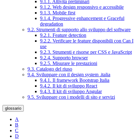
9.1.1. Attività preliminari
9.1.2. Web design responsivo e accessibile
9.1.3. Mobile first
9.1.4. Progressive enhancement e Graceful
degradation
9.2. Strumenti di supporto allo sviluppo del software
9.2.1. Feature detection
9.2.2. Verificare le feature disponibili con Can I
use
9.2.3. Strumenti e risorse per CSS e JavaScript
9.2.4. Supporto browser
9.2.5. Misurare le prestazioni
9.3. Catalogo del riuso
9.4. Sviluppare con il design system .italia
9.4.1. Il framework Bootstrap Italia
9.4.2. Il kit di sviluppo React
9.4.3. Il kit di sviluppo Angular
9.5. Sviluppare con i modelli di sito e servizi
glossario
A
B
C
D