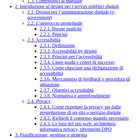
1.3. Contribuisci al manuale
2. Introduzione al design per i servizi pubblici digitali
2.1. Design per l’amministrazione digitale (
e-
government
)
2.2. L’approccio progettuale
2.2.1. Buone pratiche
2.2.2. Principi
2.3. Accessibilità
2.3.1. Definizione
2.3.2. Accessibilità by design
2.3.3. Principi per l’accessibilità
2.3.4. Linee guida e criteri di successo
2.3.5. Come rilasciare una dichiarazione di
accessibilità
2.3.6. Meccanismo di feedback e procedura di
attuazione
2.3.7. Obiettivi accessibilità
2.3.8. Normativa e approfondimenti
2.4. Privacy
2.4.1. Come rispettare la privacy sin dalla
progettazione di un sito o servizio digitale
2.4.2. Richiedi il consenso quando necessario
2.4.3. Le basi del sito web: architettura,
informativa privacy, riferimenti DPO
3. Pianificazione, gestione e strategia