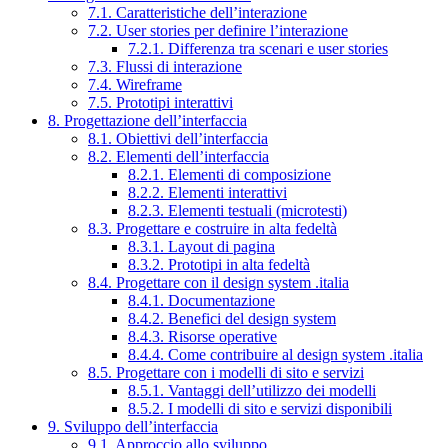
7.1. Caratteristiche dell’interazione
7.2. User stories per definire l’interazione
7.2.1. Differenza tra scenari e user stories
7.3. Flussi di interazione
7.4. Wireframe
7.5. Prototipi interattivi
8. Progettazione dell’interfaccia
8.1. Obiettivi dell’interfaccia
8.2. Elementi dell’interfaccia
8.2.1. Elementi di composizione
8.2.2. Elementi interattivi
8.2.3. Elementi testuali (microtesti)
8.3. Progettare e costruire in alta fedeltà
8.3.1. Layout di pagina
8.3.2. Prototipi in alta fedeltà
8.4. Progettare con il design system .italia
8.4.1. Documentazione
8.4.2. Benefici del design system
8.4.3. Risorse operative
8.4.4. Come contribuire al design system .italia
8.5. Progettare con i modelli di sito e servizi
8.5.1. Vantaggi dell’utilizzo dei modelli
8.5.2. I modelli di sito e servizi disponibili
9. Sviluppo dell’interfaccia
9.1. Approccio allo sviluppo