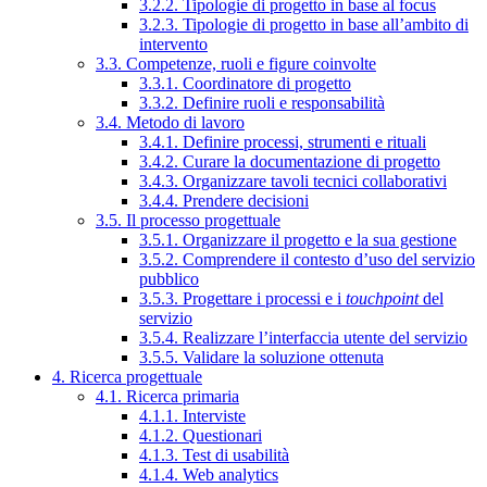
3.2.2. Tipologie di progetto in base al focus
3.2.3. Tipologie di progetto in base all’ambito di
intervento
3.3. Competenze, ruoli e figure coinvolte
3.3.1. Coordinatore di progetto
3.3.2. Definire ruoli e responsabilità
3.4. Metodo di lavoro
3.4.1. Definire processi, strumenti e rituali
3.4.2. Curare la documentazione di progetto
3.4.3. Organizzare tavoli tecnici collaborativi
3.4.4. Prendere decisioni
3.5. Il processo progettuale
3.5.1. Organizzare il progetto e la sua gestione
3.5.2. Comprendere il contesto d’uso del servizio
pubblico
3.5.3. Progettare i processi e i
touchpoint
del
servizio
3.5.4. Realizzare l’interfaccia utente del servizio
3.5.5. Validare la soluzione ottenuta
4. Ricerca progettuale
4.1. Ricerca primaria
4.1.1. Interviste
4.1.2. Questionari
4.1.3. Test di usabilità
4.1.4. Web analytics