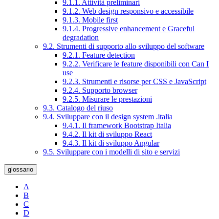
9.1.1. Attività preliminari
9.1.2. Web design responsivo e accessibile
9.1.3. Mobile first
9.1.4. Progressive enhancement e Graceful
degradation
9.2. Strumenti di supporto allo sviluppo del software
9.2.1. Feature detection
9.2.2. Verificare le feature disponibili con Can I
use
9.2.3. Strumenti e risorse per CSS e JavaScript
9.2.4. Supporto browser
9.2.5. Misurare le prestazioni
9.3. Catalogo del riuso
9.4. Sviluppare con il design system .italia
9.4.1. Il framework Bootstrap Italia
9.4.2. Il kit di sviluppo React
9.4.3. Il kit di sviluppo Angular
9.5. Sviluppare con i modelli di sito e servizi
glossario
A
B
C
D