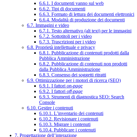
6.6.1. I documenti vanno sul web
6.6.2. Tipi di documenti
6.6.3. Formato di lettura dei documenti elettronici
6.6.4. Modalità di produzione dei documenti
6.7. Immagini e video
6.7.1. Testo alternativo (alt text) per le immagini
6.7.2. Sottotitoli per i video
6.7.3. Trascrizioni per i video
6.8. Proprietà intellettuale e privacy
6.8.1. Pubblicazione di contenuti prodotti dalla
Pubblica Amministrazione
6.8.2. Pubblicazione di contenuti non prodotti
dalla Pubblica Amministrazione
6.8.3. Consenso dei soggetti ritratti
6.9. Ottimizzazione per i motori di ricerca (SEO)
6.9.1. I fattori
on-page
6.9.2. I fattori
off-page
6.9.3. Strumenti di diagnostica SEO: Search
Console
6.10. Gestire i contenuti
6.10.1. L’inventario dei contenuti
6.10.2. Revisionare i contenuti
6.10.3. Migrare i contenuti
6.10.4. Pubblicare i contenuti
7. Progettazione dell’interazione