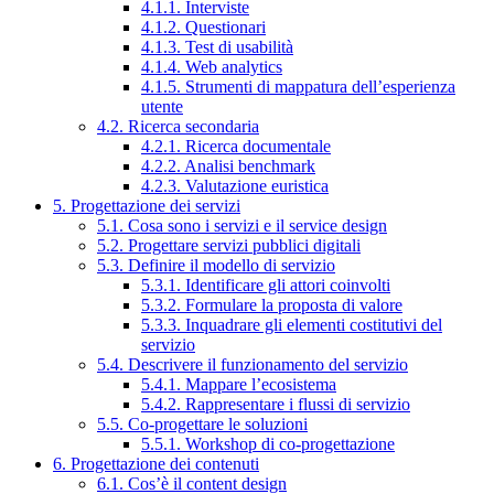
4.1.1. Interviste
4.1.2. Questionari
4.1.3. Test di usabilità
4.1.4. Web analytics
4.1.5. Strumenti di mappatura dell’esperienza
utente
4.2. Ricerca secondaria
4.2.1. Ricerca documentale
4.2.2. Analisi benchmark
4.2.3. Valutazione euristica
5. Progettazione dei servizi
5.1. Cosa sono i servizi e il service design
5.2. Progettare servizi pubblici digitali
5.3. Definire il modello di servizio
5.3.1. Identificare gli attori coinvolti
5.3.2. Formulare la proposta di valore
5.3.3. Inquadrare gli elementi costitutivi del
servizio
5.4. Descrivere il funzionamento del servizio
5.4.1. Mappare l’ecosistema
5.4.2. Rappresentare i flussi di servizio
5.5. Co-progettare le soluzioni
5.5.1. Workshop di co-progettazione
6. Progettazione dei contenuti
6.1. Cos’è il content design