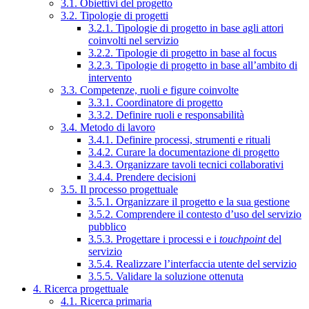
3.1. Obiettivi del progetto
3.2. Tipologie di progetti
3.2.1. Tipologie di progetto in base agli attori
coinvolti nel servizio
3.2.2. Tipologie di progetto in base al focus
3.2.3. Tipologie di progetto in base all’ambito di
intervento
3.3. Competenze, ruoli e figure coinvolte
3.3.1. Coordinatore di progetto
3.3.2. Definire ruoli e responsabilità
3.4. Metodo di lavoro
3.4.1. Definire processi, strumenti e rituali
3.4.2. Curare la documentazione di progetto
3.4.3. Organizzare tavoli tecnici collaborativi
3.4.4. Prendere decisioni
3.5. Il processo progettuale
3.5.1. Organizzare il progetto e la sua gestione
3.5.2. Comprendere il contesto d’uso del servizio
pubblico
3.5.3. Progettare i processi e i
touchpoint
del
servizio
3.5.4. Realizzare l’interfaccia utente del servizio
3.5.5. Validare la soluzione ottenuta
4. Ricerca progettuale
4.1. Ricerca primaria