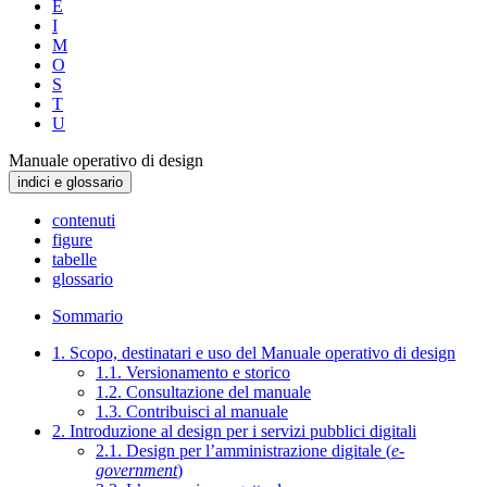
E
I
M
O
S
T
U
Manuale operativo di design
indici e glossario
contenuti
figure
tabelle
glossario
Sommario
1. Scopo, destinatari e uso del Manuale operativo di design
1.1. Versionamento e storico
1.2. Consultazione del manuale
1.3. Contribuisci al manuale
2. Introduzione al design per i servizi pubblici digitali
2.1. Design per l’amministrazione digitale (
e-
government
)