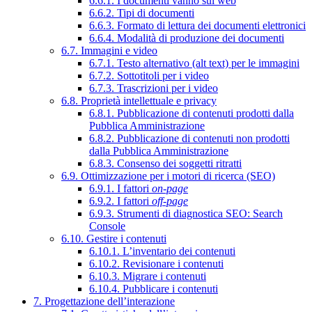
6.6.1. I documenti vanno sul web
6.6.2. Tipi di documenti
6.6.3. Formato di lettura dei documenti elettronici
6.6.4. Modalità di produzione dei documenti
6.7. Immagini e video
6.7.1. Testo alternativo (alt text) per le immagini
6.7.2. Sottotitoli per i video
6.7.3. Trascrizioni per i video
6.8. Proprietà intellettuale e privacy
6.8.1. Pubblicazione di contenuti prodotti dalla
Pubblica Amministrazione
6.8.2. Pubblicazione di contenuti non prodotti
dalla Pubblica Amministrazione
6.8.3. Consenso dei soggetti ritratti
6.9. Ottimizzazione per i motori di ricerca (SEO)
6.9.1. I fattori
on-page
6.9.2. I fattori
off-page
6.9.3. Strumenti di diagnostica SEO: Search
Console
6.10. Gestire i contenuti
6.10.1. L’inventario dei contenuti
6.10.2. Revisionare i contenuti
6.10.3. Migrare i contenuti
6.10.4. Pubblicare i contenuti
7. Progettazione dell’interazione