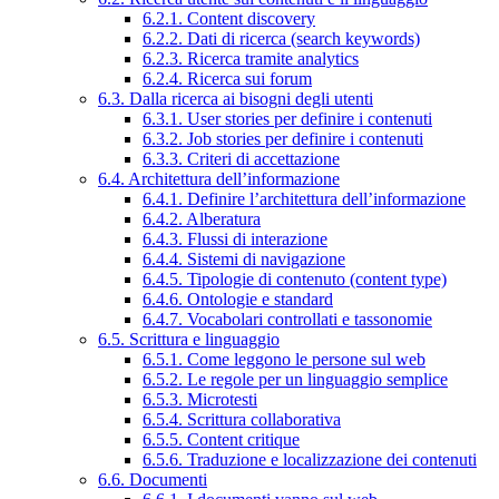
6.2.1. Content discovery
6.2.2. Dati di ricerca (search keywords)
6.2.3. Ricerca tramite analytics
6.2.4. Ricerca sui forum
6.3. Dalla ricerca ai bisogni degli utenti
6.3.1. User stories per definire i contenuti
6.3.2. Job stories per definire i contenuti
6.3.3. Criteri di accettazione
6.4. Architettura dell’informazione
6.4.1. Definire l’architettura dell’informazione
6.4.2. Alberatura
6.4.3. Flussi di interazione
6.4.4. Sistemi di navigazione
6.4.5. Tipologie di contenuto (content type)
6.4.6. Ontologie e standard
6.4.7. Vocabolari controllati e tassonomie
6.5. Scrittura e linguaggio
6.5.1. Come leggono le persone sul web
6.5.2. Le regole per un linguaggio semplice
6.5.3. Microtesti
6.5.4. Scrittura collaborativa
6.5.5. Content critique
6.5.6. Traduzione e localizzazione dei contenuti
6.6. Documenti