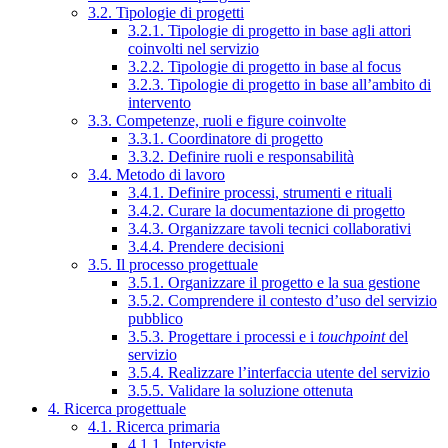
3.2. Tipologie di progetti
3.2.1. Tipologie di progetto in base agli attori
coinvolti nel servizio
3.2.2. Tipologie di progetto in base al focus
3.2.3. Tipologie di progetto in base all’ambito di
intervento
3.3. Competenze, ruoli e figure coinvolte
3.3.1. Coordinatore di progetto
3.3.2. Definire ruoli e responsabilità
3.4. Metodo di lavoro
3.4.1. Definire processi, strumenti e rituali
3.4.2. Curare la documentazione di progetto
3.4.3. Organizzare tavoli tecnici collaborativi
3.4.4. Prendere decisioni
3.5. Il processo progettuale
3.5.1. Organizzare il progetto e la sua gestione
3.5.2. Comprendere il contesto d’uso del servizio
pubblico
3.5.3. Progettare i processi e i
touchpoint
del
servizio
3.5.4. Realizzare l’interfaccia utente del servizio
3.5.5. Validare la soluzione ottenuta
4. Ricerca progettuale
4.1. Ricerca primaria
4.1.1. Interviste