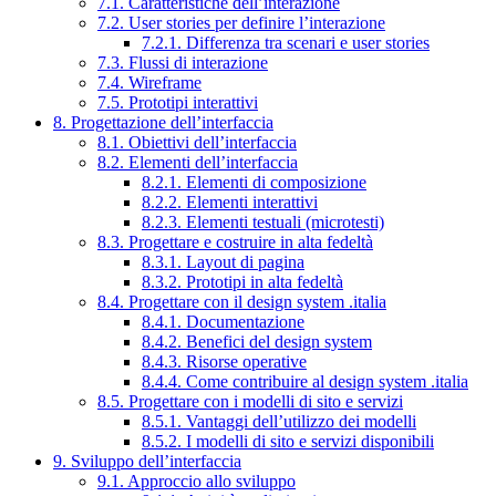
7.1. Caratteristiche dell’interazione
7.2. User stories per definire l’interazione
7.2.1. Differenza tra scenari e user stories
7.3. Flussi di interazione
7.4. Wireframe
7.5. Prototipi interattivi
8. Progettazione dell’interfaccia
8.1. Obiettivi dell’interfaccia
8.2. Elementi dell’interfaccia
8.2.1. Elementi di composizione
8.2.2. Elementi interattivi
8.2.3. Elementi testuali (microtesti)
8.3. Progettare e costruire in alta fedeltà
8.3.1. Layout di pagina
8.3.2. Prototipi in alta fedeltà
8.4. Progettare con il design system .italia
8.4.1. Documentazione
8.4.2. Benefici del design system
8.4.3. Risorse operative
8.4.4. Come contribuire al design system .italia
8.5. Progettare con i modelli di sito e servizi
8.5.1. Vantaggi dell’utilizzo dei modelli
8.5.2. I modelli di sito e servizi disponibili
9. Sviluppo dell’interfaccia
9.1. Approccio allo sviluppo