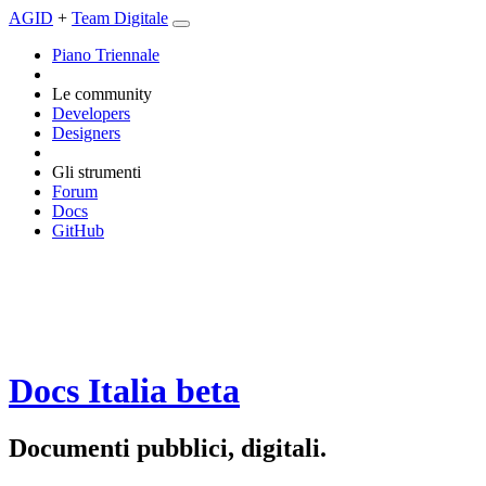
AGID
+
Team Digitale
Piano Triennale
Le community
Developers
Designers
Gli strumenti
Forum
Docs
GitHub
Docs Italia
beta
Documenti pubblici, digitali.