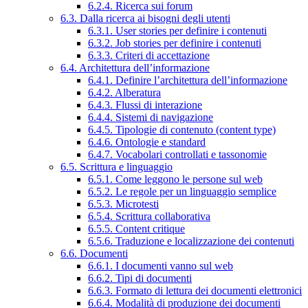
6.2.4. Ricerca sui forum
6.3. Dalla ricerca ai bisogni degli utenti
6.3.1. User stories per definire i contenuti
6.3.2. Job stories per definire i contenuti
6.3.3. Criteri di accettazione
6.4. Architettura dell’informazione
6.4.1. Definire l’architettura dell’informazione
6.4.2. Alberatura
6.4.3. Flussi di interazione
6.4.4. Sistemi di navigazione
6.4.5. Tipologie di contenuto (content type)
6.4.6. Ontologie e standard
6.4.7. Vocabolari controllati e tassonomie
6.5. Scrittura e linguaggio
6.5.1. Come leggono le persone sul web
6.5.2. Le regole per un linguaggio semplice
6.5.3. Microtesti
6.5.4. Scrittura collaborativa
6.5.5. Content critique
6.5.6. Traduzione e localizzazione dei contenuti
6.6. Documenti
6.6.1. I documenti vanno sul web
6.6.2. Tipi di documenti
6.6.3. Formato di lettura dei documenti elettronici
6.6.4. Modalità di produzione dei documenti