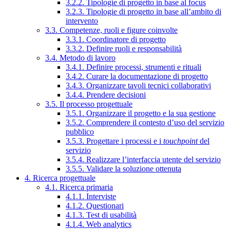
3.2.2. Tipologie di progetto in base al focus
3.2.3. Tipologie di progetto in base all’ambito di
intervento
3.3. Competenze, ruoli e figure coinvolte
3.3.1. Coordinatore di progetto
3.3.2. Definire ruoli e responsabilità
3.4. Metodo di lavoro
3.4.1. Definire processi, strumenti e rituali
3.4.2. Curare la documentazione di progetto
3.4.3. Organizzare tavoli tecnici collaborativi
3.4.4. Prendere decisioni
3.5. Il processo progettuale
3.5.1. Organizzare il progetto e la sua gestione
3.5.2. Comprendere il contesto d’uso del servizio
pubblico
3.5.3. Progettare i processi e i
touchpoint
del
servizio
3.5.4. Realizzare l’interfaccia utente del servizio
3.5.5. Validare la soluzione ottenuta
4. Ricerca progettuale
4.1. Ricerca primaria
4.1.1. Interviste
4.1.2. Questionari
4.1.3. Test di usabilità
4.1.4. Web analytics