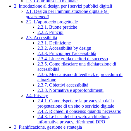
1.3. Contribuisci al manuale
2. Introduzione al design per i servizi pubblici digitali
2.1. Design per l’amministrazione digitale (
e-
government
)
2.2. L’approccio progettuale
2.2.1. Buone pratiche
2.2.2. Principi
2.3. Accessibilità
2.3.1. Definizione
2.3.2. Accessibilità by design
2.3.3. Principi per l’accessibilità
2.3.4. Linee guida e criteri di successo
2.3.5. Come rilasciare una dichiarazione di
accessibilità
2.3.6. Meccanismo di feedback e procedura di
attuazione
2.3.7. Obiettivi accessibilità
2.3.8. Normativa e approfondimenti
2.4. Privacy
2.4.1. Come rispettare la privacy sin dalla
progettazione di un sito o servizio digitale
2.4.2. Richiedi il consenso quando necessario
2.4.3. Le basi del sito web: architettura,
informativa privacy, riferimenti DPO
3. Pianificazione, gestione e strategia