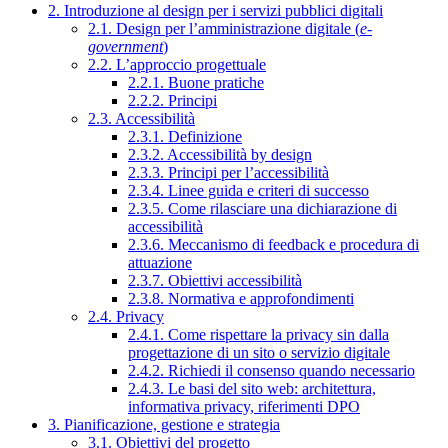
2. Introduzione al design per i servizi pubblici digitali
2.1. Design per l’amministrazione digitale (
e-
government
)
2.2. L’approccio progettuale
2.2.1. Buone pratiche
2.2.2. Principi
2.3. Accessibilità
2.3.1. Definizione
2.3.2. Accessibilità by design
2.3.3. Principi per l’accessibilità
2.3.4. Linee guida e criteri di successo
2.3.5. Come rilasciare una dichiarazione di
accessibilità
2.3.6. Meccanismo di feedback e procedura di
attuazione
2.3.7. Obiettivi accessibilità
2.3.8. Normativa e approfondimenti
2.4. Privacy
2.4.1. Come rispettare la privacy sin dalla
progettazione di un sito o servizio digitale
2.4.2. Richiedi il consenso quando necessario
2.4.3. Le basi del sito web: architettura,
informativa privacy, riferimenti DPO
3. Pianificazione, gestione e strategia
3.1. Obiettivi del progetto