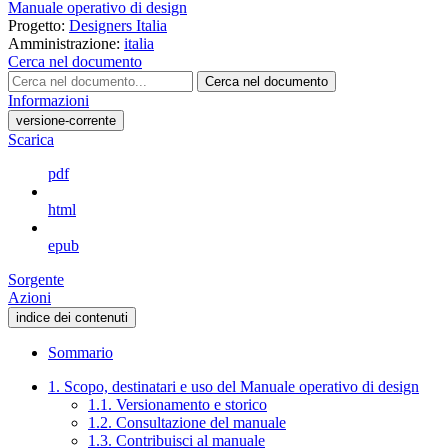
Manuale operativo di design
Progetto:
Designers Italia
Amministrazione:
italia
Cerca nel documento
Cerca nel documento
Informazioni
versione-corrente
Scarica
pdf
html
epub
Sorgente
Azioni
indice dei contenuti
Sommario
1. Scopo, destinatari e uso del Manuale operativo di design
1.1. Versionamento e storico
1.2. Consultazione del manuale
1.3. Contribuisci al manuale