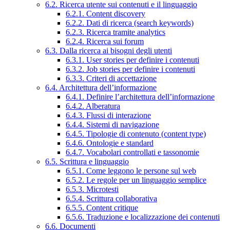
6.2. Ricerca utente sui contenuti e il linguaggio
6.2.1. Content discovery
6.2.2. Dati di ricerca (search keywords)
6.2.3. Ricerca tramite analytics
6.2.4. Ricerca sui forum
6.3. Dalla ricerca ai bisogni degli utenti
6.3.1. User stories per definire i contenuti
6.3.2. Job stories per definire i contenuti
6.3.3. Criteri di accettazione
6.4. Architettura dell’informazione
6.4.1. Definire l’architettura dell’informazione
6.4.2. Alberatura
6.4.3. Flussi di interazione
6.4.4. Sistemi di navigazione
6.4.5. Tipologie di contenuto (content type)
6.4.6. Ontologie e standard
6.4.7. Vocabolari controllati e tassonomie
6.5. Scrittura e linguaggio
6.5.1. Come leggono le persone sul web
6.5.2. Le regole per un linguaggio semplice
6.5.3. Microtesti
6.5.4. Scrittura collaborativa
6.5.5. Content critique
6.5.6. Traduzione e localizzazione dei contenuti
6.6. Documenti