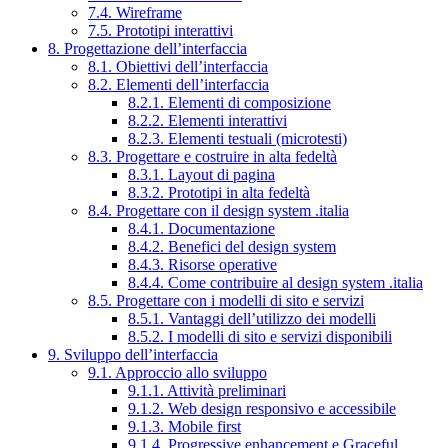
7.4. Wireframe
7.5. Prototipi interattivi
8. Progettazione dell’interfaccia
8.1. Obiettivi dell’interfaccia
8.2. Elementi dell’interfaccia
8.2.1. Elementi di composizione
8.2.2. Elementi interattivi
8.2.3. Elementi testuali (microtesti)
8.3. Progettare e costruire in alta fedeltà
8.3.1. Layout di pagina
8.3.2. Prototipi in alta fedeltà
8.4. Progettare con il design system .italia
8.4.1. Documentazione
8.4.2. Benefici del design system
8.4.3. Risorse operative
8.4.4. Come contribuire al design system .italia
8.5. Progettare con i modelli di sito e servizi
8.5.1. Vantaggi dell’utilizzo dei modelli
8.5.2. I modelli di sito e servizi disponibili
9. Sviluppo dell’interfaccia
9.1. Approccio allo sviluppo
9.1.1. Attività preliminari
9.1.2. Web design responsivo e accessibile
9.1.3. Mobile first
9.1.4. Progressive enhancement e Graceful