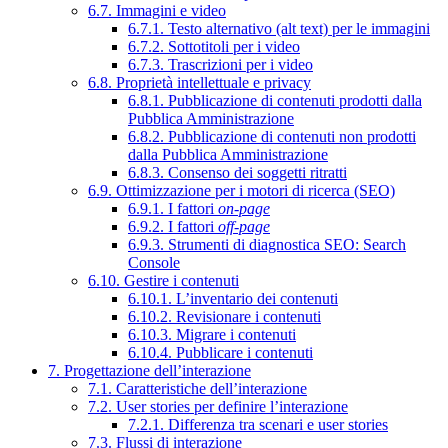
6.7. Immagini e video
6.7.1. Testo alternativo (alt text) per le immagini
6.7.2. Sottotitoli per i video
6.7.3. Trascrizioni per i video
6.8. Proprietà intellettuale e privacy
6.8.1. Pubblicazione di contenuti prodotti dalla
Pubblica Amministrazione
6.8.2. Pubblicazione di contenuti non prodotti
dalla Pubblica Amministrazione
6.8.3. Consenso dei soggetti ritratti
6.9. Ottimizzazione per i motori di ricerca (SEO)
6.9.1. I fattori
on-page
6.9.2. I fattori
off-page
6.9.3. Strumenti di diagnostica SEO: Search
Console
6.10. Gestire i contenuti
6.10.1. L’inventario dei contenuti
6.10.2. Revisionare i contenuti
6.10.3. Migrare i contenuti
6.10.4. Pubblicare i contenuti
7. Progettazione dell’interazione
7.1. Caratteristiche dell’interazione
7.2. User stories per definire l’interazione
7.2.1. Differenza tra scenari e user stories
7.3. Flussi di interazione