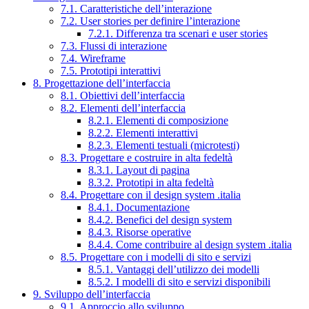
7.1. Caratteristiche dell’interazione
7.2. User stories per definire l’interazione
7.2.1. Differenza tra scenari e user stories
7.3. Flussi di interazione
7.4. Wireframe
7.5. Prototipi interattivi
8. Progettazione dell’interfaccia
8.1. Obiettivi dell’interfaccia
8.2. Elementi dell’interfaccia
8.2.1. Elementi di composizione
8.2.2. Elementi interattivi
8.2.3. Elementi testuali (microtesti)
8.3. Progettare e costruire in alta fedeltà
8.3.1. Layout di pagina
8.3.2. Prototipi in alta fedeltà
8.4. Progettare con il design system .italia
8.4.1. Documentazione
8.4.2. Benefici del design system
8.4.3. Risorse operative
8.4.4. Come contribuire al design system .italia
8.5. Progettare con i modelli di sito e servizi
8.5.1. Vantaggi dell’utilizzo dei modelli
8.5.2. I modelli di sito e servizi disponibili
9. Sviluppo dell’interfaccia
9.1. Approccio allo sviluppo