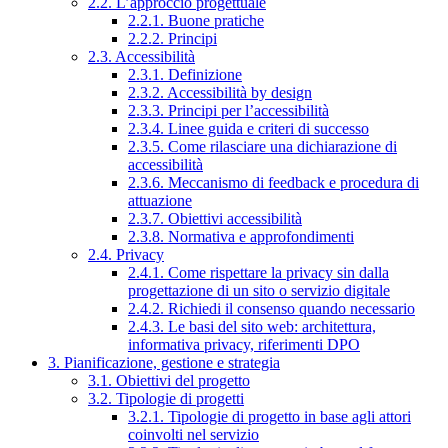
2.2. L’approccio progettuale
2.2.1. Buone pratiche
2.2.2. Principi
2.3. Accessibilità
2.3.1. Definizione
2.3.2. Accessibilità by design
2.3.3. Principi per l’accessibilità
2.3.4. Linee guida e criteri di successo
2.3.5. Come rilasciare una dichiarazione di
accessibilità
2.3.6. Meccanismo di feedback e procedura di
attuazione
2.3.7. Obiettivi accessibilità
2.3.8. Normativa e approfondimenti
2.4. Privacy
2.4.1. Come rispettare la privacy sin dalla
progettazione di un sito o servizio digitale
2.4.2. Richiedi il consenso quando necessario
2.4.3. Le basi del sito web: architettura,
informativa privacy, riferimenti DPO
3. Pianificazione, gestione e strategia
3.1. Obiettivi del progetto
3.2. Tipologie di progetti
3.2.1. Tipologie di progetto in base agli attori
coinvolti nel servizio