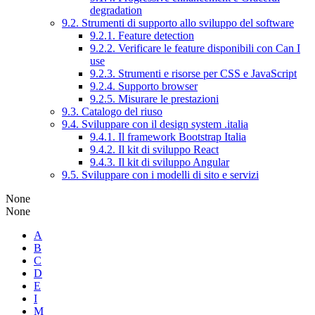
degradation
9.2. Strumenti di supporto allo sviluppo del software
9.2.1. Feature detection
9.2.2. Verificare le feature disponibili con Can I
use
9.2.3. Strumenti e risorse per CSS e JavaScript
9.2.4. Supporto browser
9.2.5. Misurare le prestazioni
9.3. Catalogo del riuso
9.4. Sviluppare con il design system .italia
9.4.1. Il framework Bootstrap Italia
9.4.2. Il kit di sviluppo React
9.4.3. Il kit di sviluppo Angular
9.5. Sviluppare con i modelli di sito e servizi
None
None
A
B
C
D
E
I
M