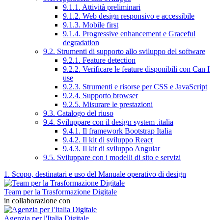
9.1.1. Attività preliminari
9.1.2. Web design responsivo e accessibile
9.1.3. Mobile first
9.1.4. Progressive enhancement e Graceful
degradation
9.2. Strumenti di supporto allo sviluppo del software
9.2.1. Feature detection
9.2.2. Verificare le feature disponibili con Can I
use
9.2.3. Strumenti e risorse per CSS e JavaScript
9.2.4. Supporto browser
9.2.5. Misurare le prestazioni
9.3. Catalogo del riuso
9.4. Sviluppare con il design system .italia
9.4.1. Il framework Bootstrap Italia
9.4.2. Il kit di sviluppo React
9.4.3. Il kit di sviluppo Angular
9.5. Sviluppare con i modelli di sito e servizi
1. Scopo, destinatari e uso del Manuale operativo di design
Team per la Trasformazione Digitale
in collaborazione con
Agenzia per l'Italia Digitale