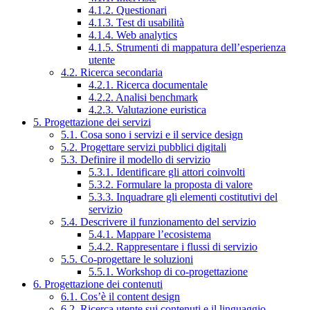
4.1.2. Questionari
4.1.3. Test di usabilità
4.1.4. Web analytics
4.1.5. Strumenti di mappatura dell’esperienza
utente
4.2. Ricerca secondaria
4.2.1. Ricerca documentale
4.2.2. Analisi benchmark
4.2.3. Valutazione euristica
5. Progettazione dei servizi
5.1. Cosa sono i servizi e il service design
5.2. Progettare servizi pubblici digitali
5.3. Definire il modello di servizio
5.3.1. Identificare gli attori coinvolti
5.3.2. Formulare la proposta di valore
5.3.3. Inquadrare gli elementi costitutivi del
servizio
5.4. Descrivere il funzionamento del servizio
5.4.1. Mappare l’ecosistema
5.4.2. Rappresentare i flussi di servizio
5.5. Co-progettare le soluzioni
5.5.1. Workshop di co-progettazione
6. Progettazione dei contenuti
6.1. Cos’è il content design
6.2. Ricerca utente sui contenuti e il linguaggio