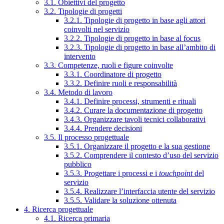
3.1. Obiettivi del progetto
3.2. Tipologie di progetti
3.2.1. Tipologie di progetto in base agli attori
coinvolti nel servizio
3.2.2. Tipologie di progetto in base al focus
3.2.3. Tipologie di progetto in base all’ambito di
intervento
3.3. Competenze, ruoli e figure coinvolte
3.3.1. Coordinatore di progetto
3.3.2. Definire ruoli e responsabilità
3.4. Metodo di lavoro
3.4.1. Definire processi, strumenti e rituali
3.4.2. Curare la documentazione di progetto
3.4.3. Organizzare tavoli tecnici collaborativi
3.4.4. Prendere decisioni
3.5. Il processo progettuale
3.5.1. Organizzare il progetto e la sua gestione
3.5.2. Comprendere il contesto d’uso del servizio
pubblico
3.5.3. Progettare i processi e i
touchpoint
del
servizio
3.5.4. Realizzare l’interfaccia utente del servizio
3.5.5. Validare la soluzione ottenuta
4. Ricerca progettuale
4.1. Ricerca primaria