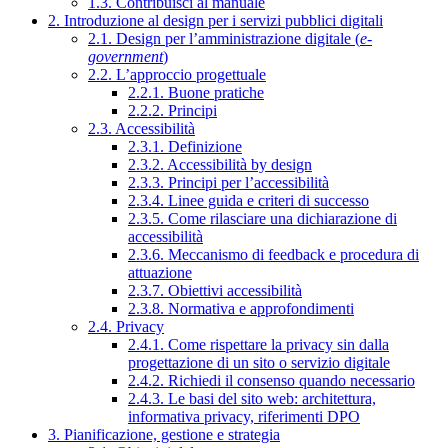
1.3. Contribuisci al manuale
2. Introduzione al design per i servizi pubblici digitali
2.1. Design per l’amministrazione digitale (
e-
government
)
2.2. L’approccio progettuale
2.2.1. Buone pratiche
2.2.2. Principi
2.3. Accessibilità
2.3.1. Definizione
2.3.2. Accessibilità by design
2.3.3. Principi per l’accessibilità
2.3.4. Linee guida e criteri di successo
2.3.5. Come rilasciare una dichiarazione di
accessibilità
2.3.6. Meccanismo di feedback e procedura di
attuazione
2.3.7. Obiettivi accessibilità
2.3.8. Normativa e approfondimenti
2.4. Privacy
2.4.1. Come rispettare la privacy sin dalla
progettazione di un sito o servizio digitale
2.4.2. Richiedi il consenso quando necessario
2.4.3. Le basi del sito web: architettura,
informativa privacy, riferimenti DPO
3. Pianificazione, gestione e strategia