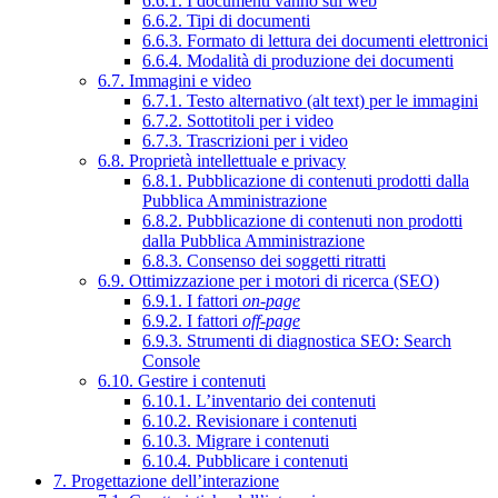
6.6.1. I documenti vanno sul web
6.6.2. Tipi di documenti
6.6.3. Formato di lettura dei documenti elettronici
6.6.4. Modalità di produzione dei documenti
6.7. Immagini e video
6.7.1. Testo alternativo (alt text) per le immagini
6.7.2. Sottotitoli per i video
6.7.3. Trascrizioni per i video
6.8. Proprietà intellettuale e privacy
6.8.1. Pubblicazione di contenuti prodotti dalla
Pubblica Amministrazione
6.8.2. Pubblicazione di contenuti non prodotti
dalla Pubblica Amministrazione
6.8.3. Consenso dei soggetti ritratti
6.9. Ottimizzazione per i motori di ricerca (SEO)
6.9.1. I fattori
on-page
6.9.2. I fattori
off-page
6.9.3. Strumenti di diagnostica SEO: Search
Console
6.10. Gestire i contenuti
6.10.1. L’inventario dei contenuti
6.10.2. Revisionare i contenuti
6.10.3. Migrare i contenuti
6.10.4. Pubblicare i contenuti
7. Progettazione dell’interazione