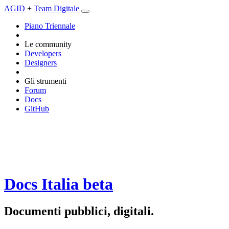
AGID
+
Team Digitale
Piano Triennale
Le community
Developers
Designers
Gli strumenti
Forum
Docs
GitHub
Docs Italia
beta
Documenti pubblici, digitali.