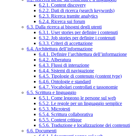
6.2.1. Content discovery
6.2.2. Dati di ricerca (search keywords)
6.2.3. Ricerca tramite analytics
6.2.4. Ricerca sui forum
6.3. Dalla ricerca ai bisogni degli utenti
6.3.1. User stories per definire i contenuti
6.3.2. Job stories per definire i contenuti
6.3.3. Criteri di accettazione
6.4. Architettura dell’informazione
6.4.1. Definire l’architettura dell’informazione
6.4.2. Alberatura
6.4.3. Flussi di interazione
6.4.4. Sistemi di navigazione
6.4.5. Tipologie di contenuto (content type)
6.4.6. Ontologie e standard
6.4.7. Vocabolari controllati e tassonomie
6.5. Scrittura e linguaggio
6.5.1. Come leggono le persone sul web
6.5.2. Le regole per un linguaggio semplice
6.5.3. Microtesti
6.5.4. Scrittura collaborativa
6.5.5. Content critique
6.5.6. Traduzione e localizzazione dei contenuti
6.6. Documenti