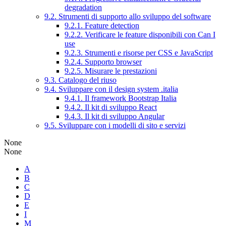
degradation
9.2. Strumenti di supporto allo sviluppo del software
9.2.1. Feature detection
9.2.2. Verificare le feature disponibili con Can I
use
9.2.3. Strumenti e risorse per CSS e JavaScript
9.2.4. Supporto browser
9.2.5. Misurare le prestazioni
9.3. Catalogo del riuso
9.4. Sviluppare con il design system .italia
9.4.1. Il framework Bootstrap Italia
9.4.2. Il kit di sviluppo React
9.4.3. Il kit di sviluppo Angular
9.5. Sviluppare con i modelli di sito e servizi
None
None
A
B
C
D
E
I
M