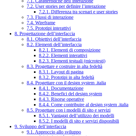
7.1. Caratteristiche dell’interazione
7.2. User stories per definire l’interazione
7.2.1. Differenza tra scenari e user stories
7.3. Flussi di interazione
7.4. Wireframe
7.5. Prototipi interattivi
8. Progettazione dell’interfaccia
8.1. Obiettivi dell’interfaccia
8.2. Elementi dell’interfaccia
8.2.1. Elementi di composizione
8.2.2. Elementi interattivi
8.2.3. Elementi testuali (microtesti)
8.3. Progettare e costruire in alta fedeltà
8.3.1. Layout di pagina
8.3.2. Prototipi in alta fedeltà
8.4. Progettare con il design system .italia
8.4.1. Documentazione
8.4.2. Benefici del design system
8.4.3. Risorse operative
8.4.4. Come contribuire al design system .italia
8.5. Progettare con i modelli di sito e servizi
8.5.1. Vantaggi dell’utilizzo dei modelli
8.5.2. I modelli di sito e servizi disponibili
9. Sviluppo dell’interfaccia
9.1. Approccio allo sviluppo