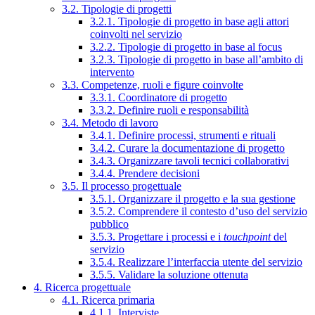
3.2. Tipologie di progetti
3.2.1. Tipologie di progetto in base agli attori
coinvolti nel servizio
3.2.2. Tipologie di progetto in base al focus
3.2.3. Tipologie di progetto in base all’ambito di
intervento
3.3. Competenze, ruoli e figure coinvolte
3.3.1. Coordinatore di progetto
3.3.2. Definire ruoli e responsabilità
3.4. Metodo di lavoro
3.4.1. Definire processi, strumenti e rituali
3.4.2. Curare la documentazione di progetto
3.4.3. Organizzare tavoli tecnici collaborativi
3.4.4. Prendere decisioni
3.5. Il processo progettuale
3.5.1. Organizzare il progetto e la sua gestione
3.5.2. Comprendere il contesto d’uso del servizio
pubblico
3.5.3. Progettare i processi e i
touchpoint
del
servizio
3.5.4. Realizzare l’interfaccia utente del servizio
3.5.5. Validare la soluzione ottenuta
4. Ricerca progettuale
4.1. Ricerca primaria
4.1.1. Interviste