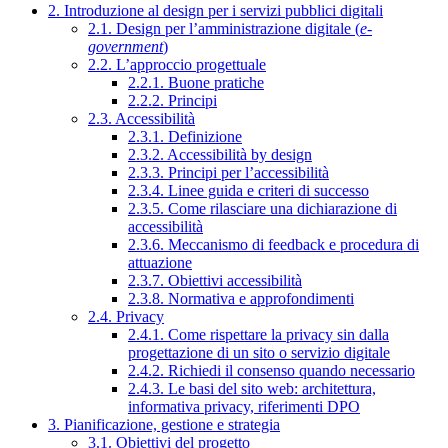
2. Introduzione al design per i servizi pubblici digitali
2.1. Design per l’amministrazione digitale (
e-
government
)
2.2. L’approccio progettuale
2.2.1. Buone pratiche
2.2.2. Principi
2.3. Accessibilità
2.3.1. Definizione
2.3.2. Accessibilità by design
2.3.3. Principi per l’accessibilità
2.3.4. Linee guida e criteri di successo
2.3.5. Come rilasciare una dichiarazione di
accessibilità
2.3.6. Meccanismo di feedback e procedura di
attuazione
2.3.7. Obiettivi accessibilità
2.3.8. Normativa e approfondimenti
2.4. Privacy
2.4.1. Come rispettare la privacy sin dalla
progettazione di un sito o servizio digitale
2.4.2. Richiedi il consenso quando necessario
2.4.3. Le basi del sito web: architettura,
informativa privacy, riferimenti DPO
3. Pianificazione, gestione e strategia
3.1. Obiettivi del progetto