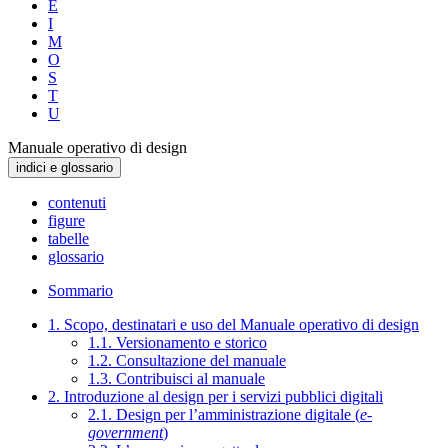
E
I
M
O
S
T
U
Manuale operativo di design
indici e glossario
contenuti
figure
tabelle
glossario
Sommario
1. Scopo, destinatari e uso del Manuale operativo di design
1.1. Versionamento e storico
1.2. Consultazione del manuale
1.3. Contribuisci al manuale
2. Introduzione al design per i servizi pubblici digitali
2.1. Design per l’amministrazione digitale (
e-
government
)