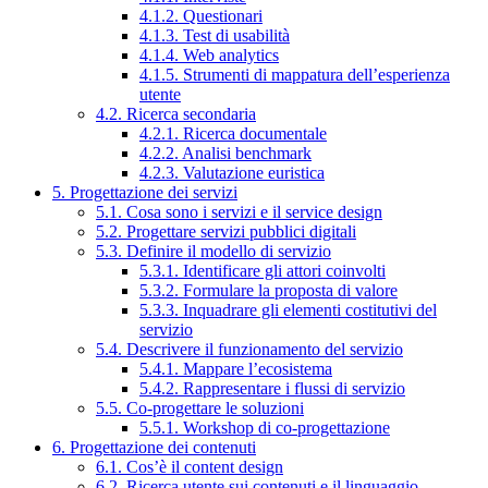
4.1.2. Questionari
4.1.3. Test di usabilità
4.1.4. Web analytics
4.1.5. Strumenti di mappatura dell’esperienza
utente
4.2. Ricerca secondaria
4.2.1. Ricerca documentale
4.2.2. Analisi benchmark
4.2.3. Valutazione euristica
5. Progettazione dei servizi
5.1. Cosa sono i servizi e il service design
5.2. Progettare servizi pubblici digitali
5.3. Definire il modello di servizio
5.3.1. Identificare gli attori coinvolti
5.3.2. Formulare la proposta di valore
5.3.3. Inquadrare gli elementi costitutivi del
servizio
5.4. Descrivere il funzionamento del servizio
5.4.1. Mappare l’ecosistema
5.4.2. Rappresentare i flussi di servizio
5.5. Co-progettare le soluzioni
5.5.1. Workshop di co-progettazione
6. Progettazione dei contenuti
6.1. Cos’è il content design
6.2. Ricerca utente sui contenuti e il linguaggio