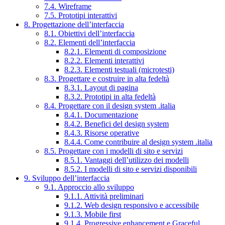
7.4. Wireframe
7.5. Prototipi interattivi
8. Progettazione dell’interfaccia
8.1. Obiettivi dell’interfaccia
8.2. Elementi dell’interfaccia
8.2.1. Elementi di composizione
8.2.2. Elementi interattivi
8.2.3. Elementi testuali (microtesti)
8.3. Progettare e costruire in alta fedeltà
8.3.1. Layout di pagina
8.3.2. Prototipi in alta fedeltà
8.4. Progettare con il design system .italia
8.4.1. Documentazione
8.4.2. Benefici del design system
8.4.3. Risorse operative
8.4.4. Come contribuire al design system .italia
8.5. Progettare con i modelli di sito e servizi
8.5.1. Vantaggi dell’utilizzo dei modelli
8.5.2. I modelli di sito e servizi disponibili
9. Sviluppo dell’interfaccia
9.1. Approccio allo sviluppo
9.1.1. Attività preliminari
9.1.2. Web design responsivo e accessibile
9.1.3. Mobile first
9.1.4. Progressive enhancement e Graceful