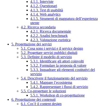
4.1.1. Interviste
4.1.2. Questionari
4.1.3. Test di usabilità
4.1.4. Web analytics
4.1.5. Strumenti di mappatura dell’esperienza
utente
4.2. Ricerca secondaria
4.2.1. Ricerca documentale
4.2.2. Analisi benchmark
4.2.3. Valutazione euristica
5. Progettazione dei servizi
5.1. Cosa sono i servizi e il service design
5.2. Progettare servizi pubblici digitali
5.3. Definire il modello di servizio
5.3.1. Identificare gli attori coinvolti
5.3.2. Formulare la proposta di valore
5.3.3. Inquadrare gli elementi costitutivi del
servizio
5.4. Descrivere il funzionamento del servizio
5.4.1. Mappare l’ecosistema
5.4.2. Rappresentare i flussi di servizio
5.5. Co-progettare le soluzioni
5.5.1. Workshop di co-progettazione
6. Progettazione dei contenuti
6.1. Cos’è il content design