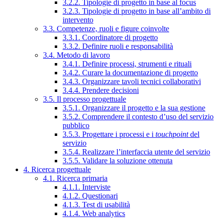
3.2.2. Tipologie di progetto in base al focus
3.2.3. Tipologie di progetto in base all’ambito di
intervento
3.3. Competenze, ruoli e figure coinvolte
3.3.1. Coordinatore di progetto
3.3.2. Definire ruoli e responsabilità
3.4. Metodo di lavoro
3.4.1. Definire processi, strumenti e rituali
3.4.2. Curare la documentazione di progetto
3.4.3. Organizzare tavoli tecnici collaborativi
3.4.4. Prendere decisioni
3.5. Il processo progettuale
3.5.1. Organizzare il progetto e la sua gestione
3.5.2. Comprendere il contesto d’uso del servizio
pubblico
3.5.3. Progettare i processi e i
touchpoint
del
servizio
3.5.4. Realizzare l’interfaccia utente del servizio
3.5.5. Validare la soluzione ottenuta
4. Ricerca progettuale
4.1. Ricerca primaria
4.1.1. Interviste
4.1.2. Questionari
4.1.3. Test di usabilità
4.1.4. Web analytics