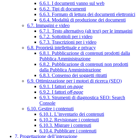
6.6.1. I documenti vanno sul web
6.6.2. Tipi di documenti
6.6.3. Formato di lettura dei documenti elettronici
6.6.4. Modalità di produzione dei documenti
6.7. Immagini e video
6.7.1. Testo alternativo (alt text) per le immagini
6.7.2. Sottotitoli per i video
6.7.3. Trascrizioni per i video
6.8. Proprietà intellettuale e privacy
6.8.1. Pubblicazione di contenuti prodotti dalla
Pubblica Amministrazione
6.8.2. Pubblicazione di contenuti non prodotti
dalla Pubblica Amministrazione
6.8.3. Consenso dei soggetti ritratti
6.9. Ottimizzazione per i motori di ricerca (SEO)
6.9.1. I fattori
on-page
6.9.2. I fattori
off-page
6.9.3. Strumenti di diagnostica SEO: Search
Console
6.10. Gestire i contenuti
6.10.1. L’inventario dei contenuti
6.10.2. Revisionare i contenuti
6.10.3. Migrare i contenuti
6.10.4. Pubblicare i contenuti
7. Progettazione dell’interazione