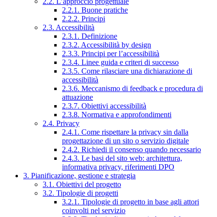
2.2. L’approccio progettuale
2.2.1. Buone pratiche
2.2.2. Principi
2.3. Accessibilità
2.3.1. Definizione
2.3.2. Accessibilità by design
2.3.3. Principi per l’accessibilità
2.3.4. Linee guida e criteri di successo
2.3.5. Come rilasciare una dichiarazione di
accessibilità
2.3.6. Meccanismo di feedback e procedura di
attuazione
2.3.7. Obiettivi accessibilità
2.3.8. Normativa e approfondimenti
2.4. Privacy
2.4.1. Come rispettare la privacy sin dalla
progettazione di un sito o servizio digitale
2.4.2. Richiedi il consenso quando necessario
2.4.3. Le basi del sito web: architettura,
informativa privacy, riferimenti DPO
3. Pianificazione, gestione e strategia
3.1. Obiettivi del progetto
3.2. Tipologie di progetti
3.2.1. Tipologie di progetto in base agli attori
coinvolti nel servizio