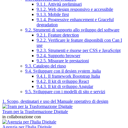
9.1.1. Attività preliminari
9.1.2. Web design responsivo e accessibile
9.1.3. Mobile first
9.1.4. Progressive enhancement e Graceful
degradation
9.2. Strumenti di supporto allo sviluppo del software
9.2.1. Feature detection
9.2.2. Verificare le feature disponibili con Can I
use
9.2.3. Strumenti e risorse per CSS e JavaScript
9.2.4. Supporto browser
9.2.5. Misurare le prestazioni
9.3. Catalogo del riuso
9.4. Sviluppare con il design system .italia
9.4.1. Il framework Bootstrap Italia
9.4.2. Il kit di sviluppo React
9.4.3. Il kit di sviluppo Angular
9.5. Sviluppare con i modelli di sito e servizi
1. Scopo, destinatari e uso del Manuale operativo di design
Team per la Trasformazione Digitale
in collaborazione con
Agenzia per l'Italia Digitale