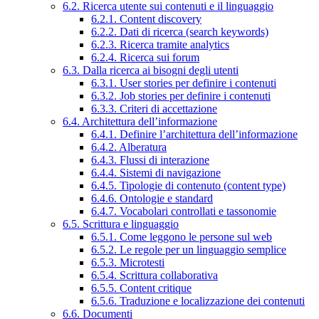
6.2. Ricerca utente sui contenuti e il linguaggio
6.2.1. Content discovery
6.2.2. Dati di ricerca (search keywords)
6.2.3. Ricerca tramite analytics
6.2.4. Ricerca sui forum
6.3. Dalla ricerca ai bisogni degli utenti
6.3.1. User stories per definire i contenuti
6.3.2. Job stories per definire i contenuti
6.3.3. Criteri di accettazione
6.4. Architettura dell’informazione
6.4.1. Definire l’architettura dell’informazione
6.4.2. Alberatura
6.4.3. Flussi di interazione
6.4.4. Sistemi di navigazione
6.4.5. Tipologie di contenuto (content type)
6.4.6. Ontologie e standard
6.4.7. Vocabolari controllati e tassonomie
6.5. Scrittura e linguaggio
6.5.1. Come leggono le persone sul web
6.5.2. Le regole per un linguaggio semplice
6.5.3. Microtesti
6.5.4. Scrittura collaborativa
6.5.5. Content critique
6.5.6. Traduzione e localizzazione dei contenuti
6.6. Documenti