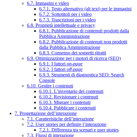
6.7. Immagini e video
6.7.1. Testo alternativo (alt text) per le immagini
6.7.2. Sottotitoli per i video
6.7.3. Trascrizioni per i video
6.8. Proprietà intellettuale e privacy
6.8.1. Pubblicazione di contenuti prodotti dalla
Pubblica Amministrazione
6.8.2. Pubblicazione di contenuti non prodotti
dalla Pubblica Amministrazione
6.8.3. Consenso dei soggetti ritratti
6.9. Ottimizzazione per i motori di ricerca (SEO)
6.9.1. I fattori
on-page
6.9.2. I fattori
off-page
6.9.3. Strumenti di diagnostica SEO: Search
Console
6.10. Gestire i contenuti
6.10.1. L’inventario dei contenuti
6.10.2. Revisionare i contenuti
6.10.3. Migrare i contenuti
6.10.4. Pubblicare i contenuti
7. Progettazione dell’interazione
7.1. Caratteristiche dell’interazione
7.2. User stories per definire l’interazione
7.2.1. Differenza tra scenari e user stories
7.3. Flussi di interazione