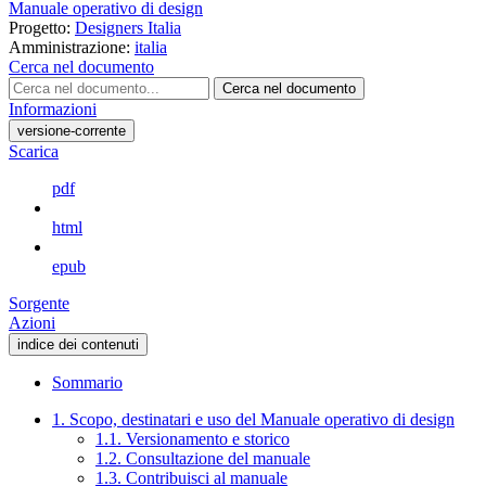
Manuale operativo di design
Progetto:
Designers Italia
Amministrazione:
italia
Cerca nel documento
Cerca nel documento
Informazioni
versione-corrente
Scarica
pdf
html
epub
Sorgente
Azioni
indice dei contenuti
Sommario
1. Scopo, destinatari e uso del Manuale operativo di design
1.1. Versionamento e storico
1.2. Consultazione del manuale
1.3. Contribuisci al manuale