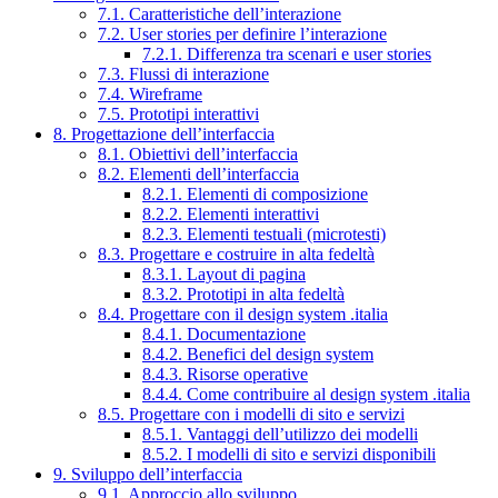
7.1. Caratteristiche dell’interazione
7.2. User stories per definire l’interazione
7.2.1. Differenza tra scenari e user stories
7.3. Flussi di interazione
7.4. Wireframe
7.5. Prototipi interattivi
8. Progettazione dell’interfaccia
8.1. Obiettivi dell’interfaccia
8.2. Elementi dell’interfaccia
8.2.1. Elementi di composizione
8.2.2. Elementi interattivi
8.2.3. Elementi testuali (microtesti)
8.3. Progettare e costruire in alta fedeltà
8.3.1. Layout di pagina
8.3.2. Prototipi in alta fedeltà
8.4. Progettare con il design system .italia
8.4.1. Documentazione
8.4.2. Benefici del design system
8.4.3. Risorse operative
8.4.4. Come contribuire al design system .italia
8.5. Progettare con i modelli di sito e servizi
8.5.1. Vantaggi dell’utilizzo dei modelli
8.5.2. I modelli di sito e servizi disponibili
9. Sviluppo dell’interfaccia
9.1. Approccio allo sviluppo