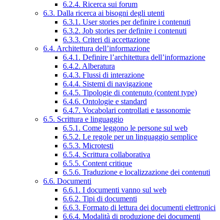
6.2.4. Ricerca sui forum
6.3. Dalla ricerca ai bisogni degli utenti
6.3.1. User stories per definire i contenuti
6.3.2. Job stories per definire i contenuti
6.3.3. Criteri di accettazione
6.4. Architettura dell’informazione
6.4.1. Definire l’architettura dell’informazione
6.4.2. Alberatura
6.4.3. Flussi di interazione
6.4.4. Sistemi di navigazione
6.4.5. Tipologie di contenuto (content type)
6.4.6. Ontologie e standard
6.4.7. Vocabolari controllati e tassonomie
6.5. Scrittura e linguaggio
6.5.1. Come leggono le persone sul web
6.5.2. Le regole per un linguaggio semplice
6.5.3. Microtesti
6.5.4. Scrittura collaborativa
6.5.5. Content critique
6.5.6. Traduzione e localizzazione dei contenuti
6.6. Documenti
6.6.1. I documenti vanno sul web
6.6.2. Tipi di documenti
6.6.3. Formato di lettura dei documenti elettronici
6.6.4. Modalità di produzione dei documenti