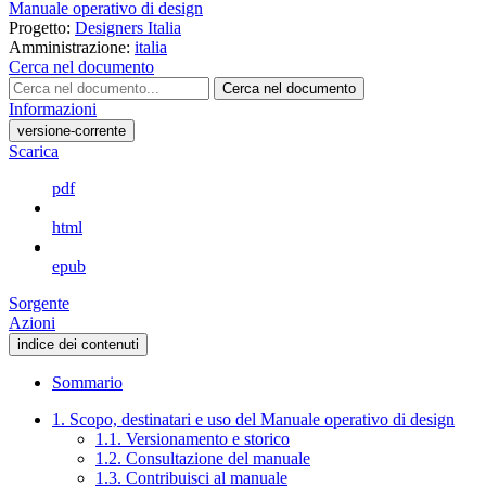
Manuale operativo di design
Progetto:
Designers Italia
Amministrazione:
italia
Cerca nel documento
Cerca nel documento
Informazioni
versione-corrente
Scarica
pdf
html
epub
Sorgente
Azioni
indice dei contenuti
Sommario
1. Scopo, destinatari e uso del Manuale operativo di design
1.1. Versionamento e storico
1.2. Consultazione del manuale
1.3. Contribuisci al manuale