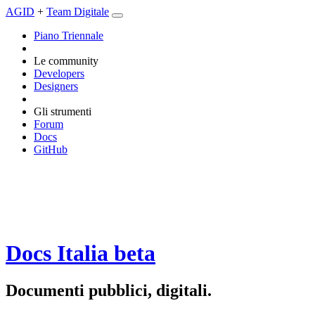
AGID
+
Team Digitale
Piano Triennale
Le community
Developers
Designers
Gli strumenti
Forum
Docs
GitHub
Docs Italia
beta
Documenti pubblici, digitali.