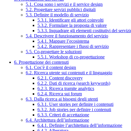
5.1. Cosa sono i servizi e il service design
5.2. Progettare servizi pubblici digitali
5.3. Definire il modello di servizio
5.3.1. Identificare gli attori coinvolti
5.3.2. Formulare la proposta di valore
5.3.3. Inquadrare gli elementi costitutivi del serviz
5.4. Descrivere il funzionamento del servizio
5.4.1. Mappare l’ecosistema
5.4.2. Rappresentare i flussi di servizio
5.5. Co-progettare le soluzioni
5.5.1. Workshop di co-progettazione
6. Progettazione dei contenuti
6.1. Cos’è il content design
6.2. Ricerca utente sui contenuti e il linguaggio
6.2.1. Content discovery
6.2.2. Dati di ricerca (search keywords)
6.2.3. Ricerca tramite analytics
6.2.4. Ricerca sui forum
6.3. Dalla ricerca ai bisogni degli utenti
6.3.1. User stories per definire i contenuti
6.3.2. Job stories per definire i contenuti
6.3.3. Criteri di accettazione
6.4. Architettura dell’informazione
6.4.1. Definire l’architettura dell’informazione
6.4.2. Alberatura