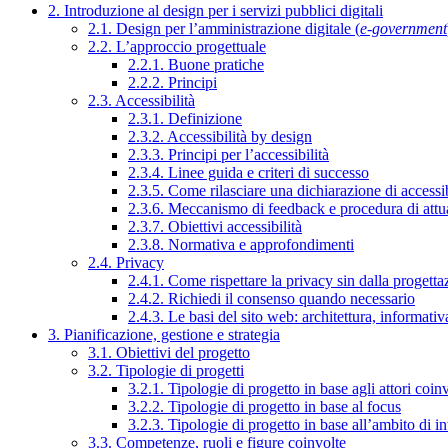
2. Introduzione al design per i servizi pubblici digitali
2.1. Design per l’amministrazione digitale (
e-government
2.2. L’approccio progettuale
2.2.1. Buone pratiche
2.2.2. Principi
2.3. Accessibilità
2.3.1. Definizione
2.3.2. Accessibilità by design
2.3.3. Principi per l’accessibilità
2.3.4. Linee guida e criteri di successo
2.3.5. Come rilasciare una dichiarazione di accessib
2.3.6. Meccanismo di feedback e procedura di attu
2.3.7. Obiettivi accessibilità
2.3.8. Normativa e approfondimenti
2.4. Privacy
2.4.1. Come rispettare la privacy sin dalla progettaz
2.4.2. Richiedi il consenso quando necessario
2.4.3. Le basi del sito web: architettura, informati
3. Pianificazione, gestione e strategia
3.1. Obiettivi del progetto
3.2. Tipologie di progetti
3.2.1. Tipologie di progetto in base agli attori coinv
3.2.2. Tipologie di progetto in base al focus
3.2.3. Tipologie di progetto in base all’ambito di i
3.3. Competenze, ruoli e figure coinvolte