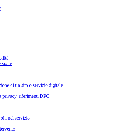
)
ilità
azione
ione di un sito o servizio digitale
va privacy, riferimenti DPO
olti nel servizio
ntervento