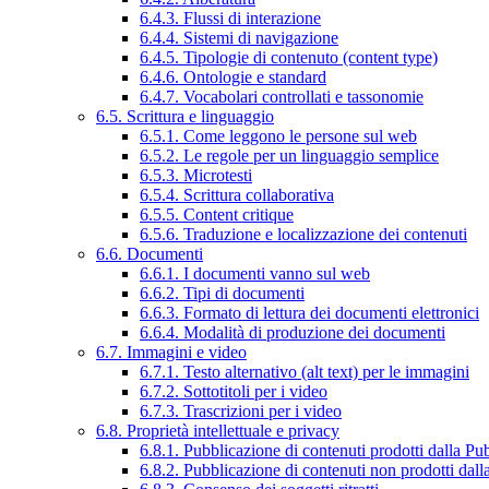
6.4.3. Flussi di interazione
6.4.4. Sistemi di navigazione
6.4.5. Tipologie di contenuto (content type)
6.4.6. Ontologie e standard
6.4.7. Vocabolari controllati e tassonomie
6.5. Scrittura e linguaggio
6.5.1. Come leggono le persone sul web
6.5.2. Le regole per un linguaggio semplice
6.5.3. Microtesti
6.5.4. Scrittura collaborativa
6.5.5. Content critique
6.5.6. Traduzione e localizzazione dei contenuti
6.6. Documenti
6.6.1. I documenti vanno sul web
6.6.2. Tipi di documenti
6.6.3. Formato di lettura dei documenti elettronici
6.6.4. Modalità di produzione dei documenti
6.7. Immagini e video
6.7.1. Testo alternativo (alt text) per le immagini
6.7.2. Sottotitoli per i video
6.7.3. Trascrizioni per i video
6.8. Proprietà intellettuale e privacy
6.8.1. Pubblicazione di contenuti prodotti dalla P
6.8.2. Pubblicazione di contenuti non prodotti dal