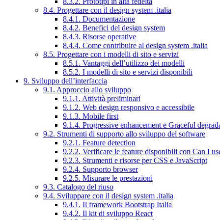
8.3.2. Prototipi in alta fedeltà
8.4. Progettare con il design system .italia
8.4.1. Documentazione
8.4.2. Benefici del design system
8.4.3. Risorse operative
8.4.4. Come contribuire al design system .italia
8.5. Progettare con i modelli di sito e servizi
8.5.1. Vantaggi dell’utilizzo dei modelli
8.5.2. I modelli di sito e servizi disponibili
9. Sviluppo dell’interfaccia
9.1. Approccio allo sviluppo
9.1.1. Attività preliminari
9.1.2. Web design responsivo e accessibile
9.1.3. Mobile first
9.1.4. Progressive enhancement e Graceful degrad
9.2. Strumenti di supporto allo sviluppo del software
9.2.1. Feature detection
9.2.2. Verificare le feature disponibili con Can I us
9.2.3. Strumenti e risorse per CSS e JavaScript
9.2.4. Supporto browser
9.2.5. Misurare le prestazioni
9.3. Catalogo del riuso
9.4. Sviluppare con il design system .italia
9.4.1. Il framework Bootstrap Italia
9.4.2. Il kit di sviluppo React