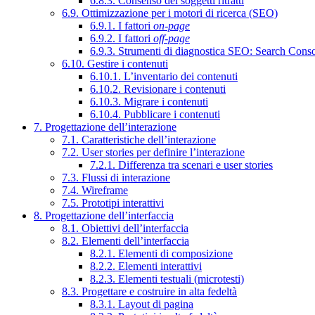
6.8.3. Consenso dei soggetti ritratti
6.9. Ottimizzazione per i motori di ricerca (SEO)
6.9.1. I fattori
on-page
6.9.2. I fattori
off-page
6.9.3. Strumenti di diagnostica SEO: Search Cons
6.10. Gestire i contenuti
6.10.1. L’inventario dei contenuti
6.10.2. Revisionare i contenuti
6.10.3. Migrare i contenuti
6.10.4. Pubblicare i contenuti
7. Progettazione dell’interazione
7.1. Caratteristiche dell’interazione
7.2. User stories per definire l’interazione
7.2.1. Differenza tra scenari e user stories
7.3. Flussi di interazione
7.4. Wireframe
7.5. Prototipi interattivi
8. Progettazione dell’interfaccia
8.1. Obiettivi dell’interfaccia
8.2. Elementi dell’interfaccia
8.2.1. Elementi di composizione
8.2.2. Elementi interattivi
8.2.3. Elementi testuali (microtesti)
8.3. Progettare e costruire in alta fedeltà
8.3.1. Layout di pagina