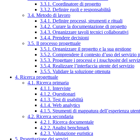
3.3.1. Coordinatore di progetto
3.3.2. Definire ruoli e responsabilità
3.4. Metodo di lavoro
3.4.1. Definire processi, strumenti e rituali
3.4.2. Curare la documentazione di progetto
3.4.3. Organizzare tavoli tecnici collaborativi
3.4.4. Prendere decisioni
3.5. Il processo progettuale
3.5.1. Organizzare il progetto e la sua gestione
3.5.2. Comprendere il contesto d’uso del servizio 
3.5.3. Progettare i processi e i
touchpoint
del servi
3.5.4. Realizzare l’interfaccia utente del servizio
3.5.5. Validare la soluzione ottenuta
4. Ricerca progettuale
4.1. Ricerca primaria
4.1.1. Interviste
4.1.2. Questionari
4.1.3. Test di usabilità
4.1.4. Web analytics
4.1.5. Strumenti di mappatura dell’esperienza uten
4.2. Ricerca secondaria
4.2.1. Ricerca documentale
4.2.2. Analisi benchmark
4.2.3. Valutazione euristica
5. Progettazione dei servizi