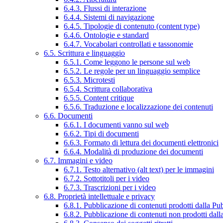
6.4.3. Flussi di interazione
6.4.4. Sistemi di navigazione
6.4.5. Tipologie di contenuto (content type)
6.4.6. Ontologie e standard
6.4.7. Vocabolari controllati e tassonomie
6.5. Scrittura e linguaggio
6.5.1. Come leggono le persone sul web
6.5.2. Le regole per un linguaggio semplice
6.5.3. Microtesti
6.5.4. Scrittura collaborativa
6.5.5. Content critique
6.5.6. Traduzione e localizzazione dei contenuti
6.6. Documenti
6.6.1. I documenti vanno sul web
6.6.2. Tipi di documenti
6.6.3. Formato di lettura dei documenti elettronici
6.6.4. Modalità di produzione dei documenti
6.7. Immagini e video
6.7.1. Testo alternativo (alt text) per le immagini
6.7.2. Sottotitoli per i video
6.7.3. Trascrizioni per i video
6.8. Proprietà intellettuale e privacy
6.8.1. Pubblicazione di contenuti prodotti dalla P
6.8.2. Pubblicazione di contenuti non prodotti dal