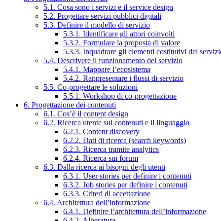
5.1. Cosa sono i servizi e il service design
5.2. Progettare servizi pubblici digitali
5.3. Definire il modello di servizio
5.3.1. Identificare gli attori coinvolti
5.3.2. Formulare la proposta di valore
5.3.3. Inquadrare gli elementi costitutivi del serviz
5.4. Descrivere il funzionamento del servizio
5.4.1. Mappare l’ecosistema
5.4.2. Rappresentare i flussi di servizio
5.5. Co-progettare le soluzioni
5.5.1. Workshop di co-progettazione
6. Progettazione dei contenuti
6.1. Cos’è il content design
6.2. Ricerca utente sui contenuti e il linguaggio
6.2.1. Content discovery
6.2.2. Dati di ricerca (search keywords)
6.2.3. Ricerca tramite analytics
6.2.4. Ricerca sui forum
6.3. Dalla ricerca ai bisogni degli utenti
6.3.1. User stories per definire i contenuti
6.3.2. Job stories per definire i contenuti
6.3.3. Criteri di accettazione
6.4. Architettura dell’informazione
6.4.1. Definire l’architettura dell’informazione
6.4.2. Alberatura