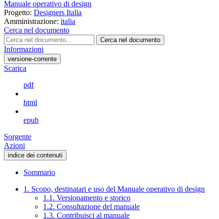
Manuale operativo di design
Progetto:
Designers Italia
Amministrazione:
italia
Cerca nel documento
Cerca nel documento
Informazioni
versione-corrente
Scarica
pdf
html
epub
Sorgente
Azioni
indice dei contenuti
Sommario
1. Scopo, destinatari e uso del Manuale operativo di design
1.1. Versionamento e storico
1.2. Consultazione del manuale
1.3. Contribuisci al manuale