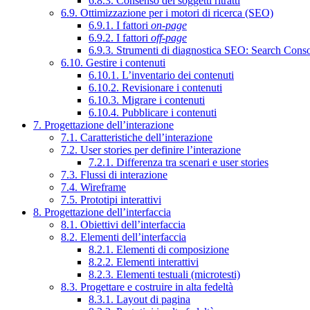
6.8.3. Consenso dei soggetti ritratti
6.9. Ottimizzazione per i motori di ricerca (SEO)
6.9.1. I fattori
on-page
6.9.2. I fattori
off-page
6.9.3. Strumenti di diagnostica SEO: Search Cons
6.10. Gestire i contenuti
6.10.1. L’inventario dei contenuti
6.10.2. Revisionare i contenuti
6.10.3. Migrare i contenuti
6.10.4. Pubblicare i contenuti
7. Progettazione dell’interazione
7.1. Caratteristiche dell’interazione
7.2. User stories per definire l’interazione
7.2.1. Differenza tra scenari e user stories
7.3. Flussi di interazione
7.4. Wireframe
7.5. Prototipi interattivi
8. Progettazione dell’interfaccia
8.1. Obiettivi dell’interfaccia
8.2. Elementi dell’interfaccia
8.2.1. Elementi di composizione
8.2.2. Elementi interattivi
8.2.3. Elementi testuali (microtesti)
8.3. Progettare e costruire in alta fedeltà
8.3.1. Layout di pagina