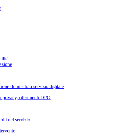
)
ilità
azione
ione di un sito o servizio digitale
va privacy, riferimenti DPO
olti nel servizio
ntervento