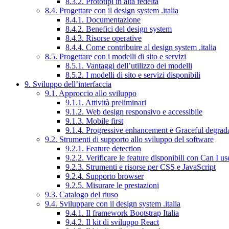
8.3.2. Prototipi in alta fedeltà
8.4. Progettare con il design system .italia
8.4.1. Documentazione
8.4.2. Benefici del design system
8.4.3. Risorse operative
8.4.4. Come contribuire al design system .italia
8.5. Progettare con i modelli di sito e servizi
8.5.1. Vantaggi dell’utilizzo dei modelli
8.5.2. I modelli di sito e servizi disponibili
9. Sviluppo dell’interfaccia
9.1. Approccio allo sviluppo
9.1.1. Attività preliminari
9.1.2. Web design responsivo e accessibile
9.1.3. Mobile first
9.1.4. Progressive enhancement e Graceful degrad
9.2. Strumenti di supporto allo sviluppo del software
9.2.1. Feature detection
9.2.2. Verificare le feature disponibili con Can I us
9.2.3. Strumenti e risorse per CSS e JavaScript
9.2.4. Supporto browser
9.2.5. Misurare le prestazioni
9.3. Catalogo del riuso
9.4. Sviluppare con il design system .italia
9.4.1. Il framework Bootstrap Italia
9.4.2. Il kit di sviluppo React