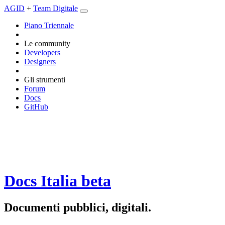
AGID
+
Team Digitale
Piano Triennale
Le community
Developers
Designers
Gli strumenti
Forum
Docs
GitHub
Docs Italia
beta
Documenti pubblici, digitali.