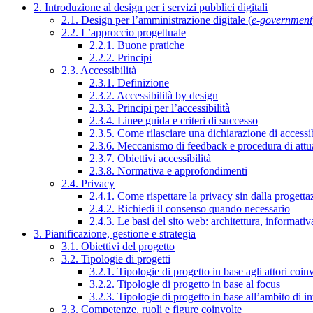
2. Introduzione al design per i servizi pubblici digitali
2.1. Design per l’amministrazione digitale (
e-government
2.2. L’approccio progettuale
2.2.1. Buone pratiche
2.2.2. Principi
2.3. Accessibilità
2.3.1. Definizione
2.3.2. Accessibilità by design
2.3.3. Principi per l’accessibilità
2.3.4. Linee guida e criteri di successo
2.3.5. Come rilasciare una dichiarazione di accessib
2.3.6. Meccanismo di feedback e procedura di attu
2.3.7. Obiettivi accessibilità
2.3.8. Normativa e approfondimenti
2.4. Privacy
2.4.1. Come rispettare la privacy sin dalla progettaz
2.4.2. Richiedi il consenso quando necessario
2.4.3. Le basi del sito web: architettura, informati
3. Pianificazione, gestione e strategia
3.1. Obiettivi del progetto
3.2. Tipologie di progetti
3.2.1. Tipologie di progetto in base agli attori coinv
3.2.2. Tipologie di progetto in base al focus
3.2.3. Tipologie di progetto in base all’ambito di i
3.3. Competenze, ruoli e figure coinvolte