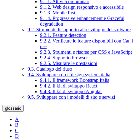
9.1.1. Attività preliminari
9.1.2. Web design responsivo e accessibile
9.1.3. Mobile first
9.1.4. Progressive enhancement e Graceful
degradation
9.2. Strumenti di supporto allo sviluppo del software
9.2.1. Feature detection
9.2.2. Verificare le feature disponibili con Can I
use
9.2.3. Strumenti e risorse per CSS e JavaScript
9.2.4. Supporto browser
9.2.5. Misurare le prestazioni
9.3. Catalogo del riuso
9.4. Sviluppare con il design system .italia
9.4.1. Il framework Bootstrap Italia
9.4.2. Il kit di sviluppo React
9.4.3. Il kit di sviluppo Angular
9.5. Sviluppare con i modelli di sito e servizi
glossario
A
B
C
D