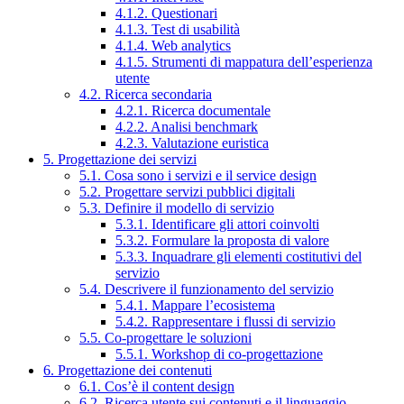
4.1.2. Questionari
4.1.3. Test di usabilità
4.1.4. Web analytics
4.1.5. Strumenti di mappatura dell’esperienza
utente
4.2. Ricerca secondaria
4.2.1. Ricerca documentale
4.2.2. Analisi benchmark
4.2.3. Valutazione euristica
5. Progettazione dei servizi
5.1. Cosa sono i servizi e il service design
5.2. Progettare servizi pubblici digitali
5.3. Definire il modello di servizio
5.3.1. Identificare gli attori coinvolti
5.3.2. Formulare la proposta di valore
5.3.3. Inquadrare gli elementi costitutivi del
servizio
5.4. Descrivere il funzionamento del servizio
5.4.1. Mappare l’ecosistema
5.4.2. Rappresentare i flussi di servizio
5.5. Co-progettare le soluzioni
5.5.1. Workshop di co-progettazione
6. Progettazione dei contenuti
6.1. Cos’è il content design
6.2. Ricerca utente sui contenuti e il linguaggio