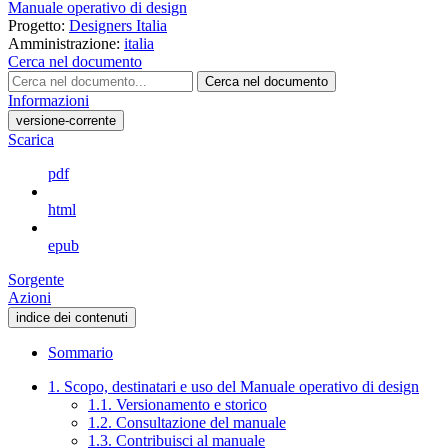
Manuale operativo di design
Progetto:
Designers Italia
Amministrazione:
italia
Cerca nel documento
Cerca nel documento
Informazioni
versione-corrente
Scarica
pdf
html
epub
Sorgente
Azioni
indice dei contenuti
Sommario
1. Scopo, destinatari e uso del Manuale operativo di design
1.1. Versionamento e storico
1.2. Consultazione del manuale
1.3. Contribuisci al manuale