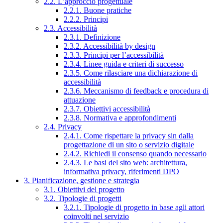
2.2. L’approccio progettuale
2.2.1. Buone pratiche
2.2.2. Principi
2.3. Accessibilità
2.3.1. Definizione
2.3.2. Accessibilità by design
2.3.3. Principi per l’accessibilità
2.3.4. Linee guida e criteri di successo
2.3.5. Come rilasciare una dichiarazione di
accessibilità
2.3.6. Meccanismo di feedback e procedura di
attuazione
2.3.7. Obiettivi accessibilità
2.3.8. Normativa e approfondimenti
2.4. Privacy
2.4.1. Come rispettare la privacy sin dalla
progettazione di un sito o servizio digitale
2.4.2. Richiedi il consenso quando necessario
2.4.3. Le basi del sito web: architettura,
informativa privacy, riferimenti DPO
3. Pianificazione, gestione e strategia
3.1. Obiettivi del progetto
3.2. Tipologie di progetti
3.2.1. Tipologie di progetto in base agli attori
coinvolti nel servizio