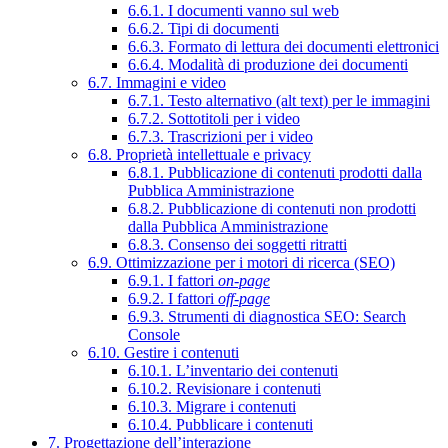
6.6.1. I documenti vanno sul web
6.6.2. Tipi di documenti
6.6.3. Formato di lettura dei documenti elettronici
6.6.4. Modalità di produzione dei documenti
6.7. Immagini e video
6.7.1. Testo alternativo (alt text) per le immagini
6.7.2. Sottotitoli per i video
6.7.3. Trascrizioni per i video
6.8. Proprietà intellettuale e privacy
6.8.1. Pubblicazione di contenuti prodotti dalla
Pubblica Amministrazione
6.8.2. Pubblicazione di contenuti non prodotti
dalla Pubblica Amministrazione
6.8.3. Consenso dei soggetti ritratti
6.9. Ottimizzazione per i motori di ricerca (SEO)
6.9.1. I fattori
on-page
6.9.2. I fattori
off-page
6.9.3. Strumenti di diagnostica SEO: Search
Console
6.10. Gestire i contenuti
6.10.1. L’inventario dei contenuti
6.10.2. Revisionare i contenuti
6.10.3. Migrare i contenuti
6.10.4. Pubblicare i contenuti
7. Progettazione dell’interazione