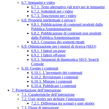
6.7. Immagini e video
6.7.1. Testo alternativo (alt text) per le immagini
6.7.2. Sottotitoli per i video
6.7.3. Trascrizioni per i video
6.8. Proprietà intellettuale e privacy
6.8.1. Pubblicazione di contenuti prodotti dalla
Pubblica Amministrazione
6.8.2. Pubblicazione di contenuti non prodotti
dalla Pubblica Amministrazione
6.8.3. Consenso dei soggetti ritratti
6.9. Ottimizzazione per i motori di ricerca (SEO)
6.9.1. I fattori
on-page
6.9.2. I fattori
off-page
6.9.3. Strumenti di diagnostica SEO: Search
Console
6.10. Gestire i contenuti
6.10.1. L’inventario dei contenuti
6.10.2. Revisionare i contenuti
6.10.3. Migrare i contenuti
6.10.4. Pubblicare i contenuti
7. Progettazione dell’interazione
7.1. Caratteristiche dell’interazione
7.2. User stories per definire l’interazione
7.2.1. Differenza tra scenari e user stories
7.3. Flussi di interazione