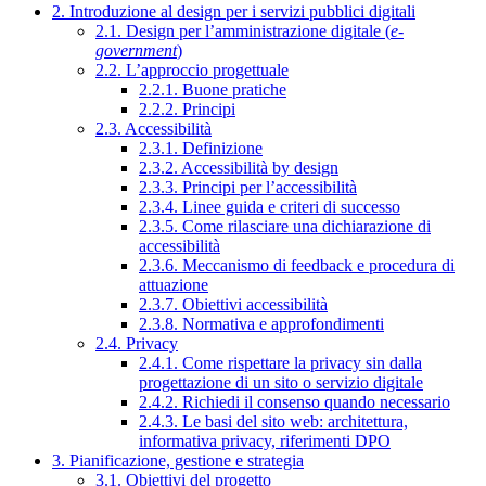
2. Introduzione al design per i servizi pubblici digitali
2.1. Design per l’amministrazione digitale (
e-
government
)
2.2. L’approccio progettuale
2.2.1. Buone pratiche
2.2.2. Principi
2.3. Accessibilità
2.3.1. Definizione
2.3.2. Accessibilità by design
2.3.3. Principi per l’accessibilità
2.3.4. Linee guida e criteri di successo
2.3.5. Come rilasciare una dichiarazione di
accessibilità
2.3.6. Meccanismo di feedback e procedura di
attuazione
2.3.7. Obiettivi accessibilità
2.3.8. Normativa e approfondimenti
2.4. Privacy
2.4.1. Come rispettare la privacy sin dalla
progettazione di un sito o servizio digitale
2.4.2. Richiedi il consenso quando necessario
2.4.3. Le basi del sito web: architettura,
informativa privacy, riferimenti DPO
3. Pianificazione, gestione e strategia
3.1. Obiettivi del progetto