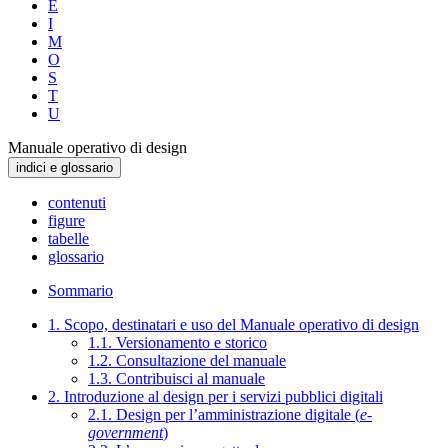
E
I
M
O
S
T
U
Manuale operativo di design
indici e glossario
contenuti
figure
tabelle
glossario
Sommario
1. Scopo, destinatari e uso del Manuale operativo di design
1.1. Versionamento e storico
1.2. Consultazione del manuale
1.3. Contribuisci al manuale
2. Introduzione al design per i servizi pubblici digitali
2.1. Design per l’amministrazione digitale (
e-
government
)