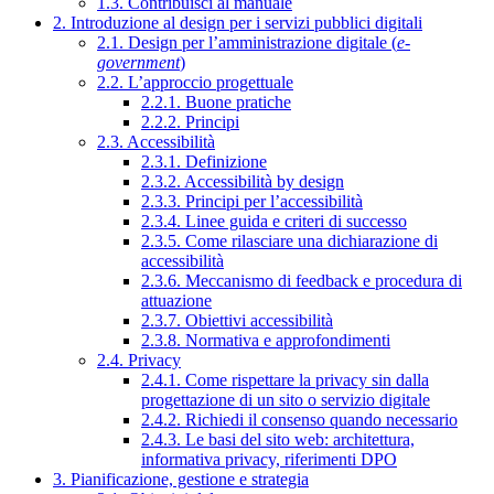
1.3. Contribuisci al manuale
2. Introduzione al design per i servizi pubblici digitali
2.1. Design per l’amministrazione digitale (
e-
government
)
2.2. L’approccio progettuale
2.2.1. Buone pratiche
2.2.2. Principi
2.3. Accessibilità
2.3.1. Definizione
2.3.2. Accessibilità by design
2.3.3. Principi per l’accessibilità
2.3.4. Linee guida e criteri di successo
2.3.5. Come rilasciare una dichiarazione di
accessibilità
2.3.6. Meccanismo di feedback e procedura di
attuazione
2.3.7. Obiettivi accessibilità
2.3.8. Normativa e approfondimenti
2.4. Privacy
2.4.1. Come rispettare la privacy sin dalla
progettazione di un sito o servizio digitale
2.4.2. Richiedi il consenso quando necessario
2.4.3. Le basi del sito web: architettura,
informativa privacy, riferimenti DPO
3. Pianificazione, gestione e strategia