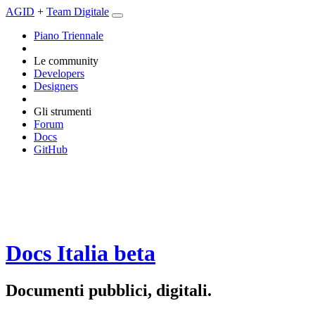
AGID
+
Team Digitale
Piano Triennale
Le community
Developers
Designers
Gli strumenti
Forum
Docs
GitHub
Docs Italia
beta
Documenti pubblici, digitali.