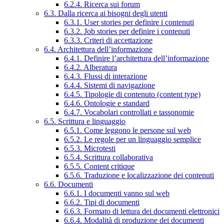
6.2.4. Ricerca sui forum
6.3. Dalla ricerca ai bisogni degli utenti
6.3.1. User stories per definire i contenuti
6.3.2. Job stories per definire i contenuti
6.3.3. Criteri di accettazione
6.4. Architettura dell’informazione
6.4.1. Definire l’architettura dell’informazione
6.4.2. Alberatura
6.4.3. Flussi di interazione
6.4.4. Sistemi di navigazione
6.4.5. Tipologie di contenuto (content type)
6.4.6. Ontologie e standard
6.4.7. Vocabolari controllati e tassonomie
6.5. Scrittura e linguaggio
6.5.1. Come leggono le persone sul web
6.5.2. Le regole per un linguaggio semplice
6.5.3. Microtesti
6.5.4. Scrittura collaborativa
6.5.5. Content critique
6.5.6. Traduzione e localizzazione dei contenuti
6.6. Documenti
6.6.1. I documenti vanno sul web
6.6.2. Tipi di documenti
6.6.3. Formato di lettura dei documenti elettronici
6.6.4. Modalità di produzione dei documenti