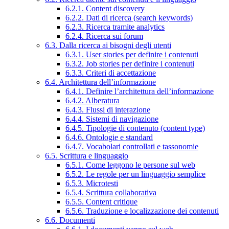
6.2.1. Content discovery
6.2.2. Dati di ricerca (search keywords)
6.2.3. Ricerca tramite analytics
6.2.4. Ricerca sui forum
6.3. Dalla ricerca ai bisogni degli utenti
6.3.1. User stories per definire i contenuti
6.3.2. Job stories per definire i contenuti
6.3.3. Criteri di accettazione
6.4. Architettura dell’informazione
6.4.1. Definire l’architettura dell’informazione
6.4.2. Alberatura
6.4.3. Flussi di interazione
6.4.4. Sistemi di navigazione
6.4.5. Tipologie di contenuto (content type)
6.4.6. Ontologie e standard
6.4.7. Vocabolari controllati e tassonomie
6.5. Scrittura e linguaggio
6.5.1. Come leggono le persone sul web
6.5.2. Le regole per un linguaggio semplice
6.5.3. Microtesti
6.5.4. Scrittura collaborativa
6.5.5. Content critique
6.5.6. Traduzione e localizzazione dei contenuti
6.6. Documenti