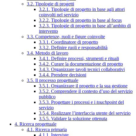
3.2. Tipologie di progetti
3.2.1. Tipologie di progetto in base agli attori
coinvolti nel servizio
3.2.2. Tipologie di progetto in base al focus
3.2.3. Tipologie di progetto in base all’ambito di
intervento
3.3. Competenze, ruoli e figure coinvolte
3.3.1. Coordinatore di progetto
3.3.2. Definire ruoli e responsabilità
3.4. Metodo di lavoro
3.4.1. Definire processi, strumenti e rituali
3.4.2. Curare la documentazione di progetto
3.4.3. Organizzare tavoli tecnici collaborativi
3.4.4. Prendere decisioni
3.5. Il processo progettuale
3.5.1. Organizzare il progetto e la sua gestione
3.5.2. Comprendere il contesto d’uso del servizio
pubblico
3.5.3. Progettare i processi e i
touchpoint
del
servizio
3.5.4. Realizzare l’interfaccia utente del servizio
3.5.5. Validare la soluzione ottenuta
4. Ricerca progettuale
4.1. Ricerca primaria
4.1.1. Interviste