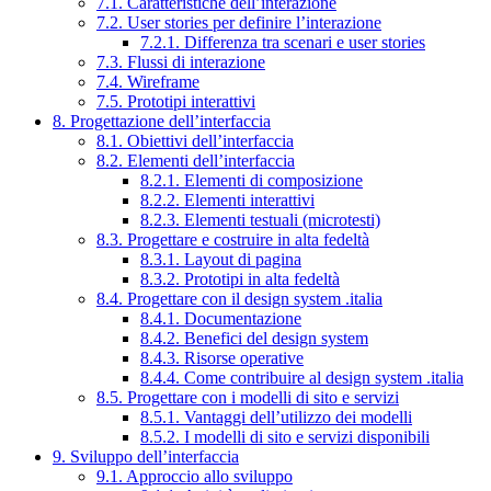
7.1. Caratteristiche dell’interazione
7.2. User stories per definire l’interazione
7.2.1. Differenza tra scenari e user stories
7.3. Flussi di interazione
7.4. Wireframe
7.5. Prototipi interattivi
8. Progettazione dell’interfaccia
8.1. Obiettivi dell’interfaccia
8.2. Elementi dell’interfaccia
8.2.1. Elementi di composizione
8.2.2. Elementi interattivi
8.2.3. Elementi testuali (microtesti)
8.3. Progettare e costruire in alta fedeltà
8.3.1. Layout di pagina
8.3.2. Prototipi in alta fedeltà
8.4. Progettare con il design system .italia
8.4.1. Documentazione
8.4.2. Benefici del design system
8.4.3. Risorse operative
8.4.4. Come contribuire al design system .italia
8.5. Progettare con i modelli di sito e servizi
8.5.1. Vantaggi dell’utilizzo dei modelli
8.5.2. I modelli di sito e servizi disponibili
9. Sviluppo dell’interfaccia
9.1. Approccio allo sviluppo