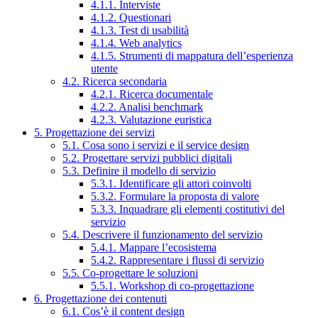
4.1.1. Interviste
4.1.2. Questionari
4.1.3. Test di usabilità
4.1.4. Web analytics
4.1.5. Strumenti di mappatura dell’esperienza
utente
4.2. Ricerca secondaria
4.2.1. Ricerca documentale
4.2.2. Analisi benchmark
4.2.3. Valutazione euristica
5. Progettazione dei servizi
5.1. Cosa sono i servizi e il service design
5.2. Progettare servizi pubblici digitali
5.3. Definire il modello di servizio
5.3.1. Identificare gli attori coinvolti
5.3.2. Formulare la proposta di valore
5.3.3. Inquadrare gli elementi costitutivi del
servizio
5.4. Descrivere il funzionamento del servizio
5.4.1. Mappare l’ecosistema
5.4.2. Rappresentare i flussi di servizio
5.5. Co-progettare le soluzioni
5.5.1. Workshop di co-progettazione
6. Progettazione dei contenuti
6.1. Cos’è il content design