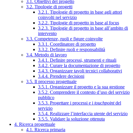
3.1. Obiettivi del progetto
3.2. Tipologie di progetti
3.2.1. Tipologie di progetto in base agli attori
coinvolti nel servizio
3.2.2. Tipologie di progetto in base al focus
3.2.3. Tipologie di progetto in base all’ambito di
intervento
3.3. Competenze, ruoli e figure coinvolte
3.3.1. Coordinatore di progetto
3.3.2. Definire ruoli e responsabilità
3.4. Metodo di lavoro
3.4.1. Definire processi, strumenti e rituali
3.4.2. Curare la documentazione di progetto
3.4.3. Organizzare tavoli tecnici collaborativi
3.4.4. Prendere decisioni
3.5. Il processo progettuale
3.5.1. Organizzare il progetto e la sua gestione
3.5.2. Comprendere il contesto d’uso del servizio
pubblico
3.5.3. Progettare i processi e i
touchpoint
del
servizio
3.5.4. Realizzare l’interfaccia utente del servizio
3.5.5. Validare la soluzione ottenuta
4. Ricerca progettuale
4.1. Ricerca primaria