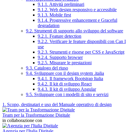
9.1.1. Attività preliminari
9.1.2. Web design responsivo e accessibile
9.1.3. Mobile first
9.1.4. Progressive enhancement e Graceful
degradation
9.2. Strumenti di supporto allo sviluppo del software
9.2.1. Feature detection
9.2.2. Verificare le feature disponibili con Can I
use
9.2.3. Strumenti e risorse per CSS e JavaScript
9.2.4. Supporto browser
9.2.5. Misurare le prestazioni
9.3. Catalogo del riuso
9.4. Sviluppare con il design system .italia
9.4.1. Il framework Bootstrap Italia
9.4.2. Il kit di sviluppo React
9.4.3. Il kit di sviluppo Angular
9.5. Sviluppare con i modelli di sito e servizi
1. Scopo, destinatari e uso del Manuale operativo di design
Team per la Trasformazione Digitale
in collaborazione con
Agenzia per l'Italia Digitale