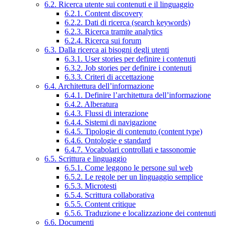
6.2. Ricerca utente sui contenuti e il linguaggio
6.2.1. Content discovery
6.2.2. Dati di ricerca (search keywords)
6.2.3. Ricerca tramite analytics
6.2.4. Ricerca sui forum
6.3. Dalla ricerca ai bisogni degli utenti
6.3.1. User stories per definire i contenuti
6.3.2. Job stories per definire i contenuti
6.3.3. Criteri di accettazione
6.4. Architettura dell’informazione
6.4.1. Definire l’architettura dell’informazione
6.4.2. Alberatura
6.4.3. Flussi di interazione
6.4.4. Sistemi di navigazione
6.4.5. Tipologie di contenuto (content type)
6.4.6. Ontologie e standard
6.4.7. Vocabolari controllati e tassonomie
6.5. Scrittura e linguaggio
6.5.1. Come leggono le persone sul web
6.5.2. Le regole per un linguaggio semplice
6.5.3. Microtesti
6.5.4. Scrittura collaborativa
6.5.5. Content critique
6.5.6. Traduzione e localizzazione dei contenuti
6.6. Documenti