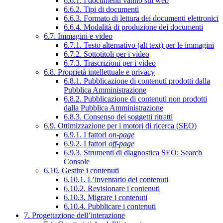
6.6.1. I documenti vanno sul web
6.6.2. Tipi di documenti
6.6.3. Formato di lettura dei documenti elettronici
6.6.4. Modalità di produzione dei documenti
6.7. Immagini e video
6.7.1. Testo alternativo (alt text) per le immagini
6.7.2. Sottotitoli per i video
6.7.3. Trascrizioni per i video
6.8. Proprietà intellettuale e privacy
6.8.1. Pubblicazione di contenuti prodotti dalla
Pubblica Amministrazione
6.8.2. Pubblicazione di contenuti non prodotti
dalla Pubblica Amministrazione
6.8.3. Consenso dei soggetti ritratti
6.9. Ottimizzazione per i motori di ricerca (SEO)
6.9.1. I fattori
on-page
6.9.2. I fattori
off-page
6.9.3. Strumenti di diagnostica SEO: Search
Console
6.10. Gestire i contenuti
6.10.1. L’inventario dei contenuti
6.10.2. Revisionare i contenuti
6.10.3. Migrare i contenuti
6.10.4. Pubblicare i contenuti
7. Progettazione dell’interazione