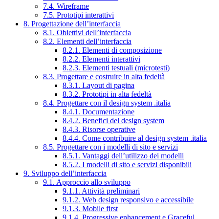
7.4. Wireframe
7.5. Prototipi interattivi
8. Progettazione dell’interfaccia
8.1. Obiettivi dell’interfaccia
8.2. Elementi dell’interfaccia
8.2.1. Elementi di composizione
8.2.2. Elementi interattivi
8.2.3. Elementi testuali (microtesti)
8.3. Progettare e costruire in alta fedeltà
8.3.1. Layout di pagina
8.3.2. Prototipi in alta fedeltà
8.4. Progettare con il design system .italia
8.4.1. Documentazione
8.4.2. Benefici del design system
8.4.3. Risorse operative
8.4.4. Come contribuire al design system .italia
8.5. Progettare con i modelli di sito e servizi
8.5.1. Vantaggi dell’utilizzo dei modelli
8.5.2. I modelli di sito e servizi disponibili
9. Sviluppo dell’interfaccia
9.1. Approccio allo sviluppo
9.1.1. Attività preliminari
9.1.2. Web design responsivo e accessibile
9.1.3. Mobile first
9.1.4. Progressive enhancement e Graceful