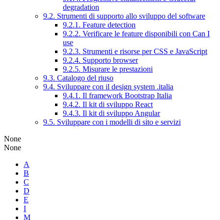
degradation
9.2. Strumenti di supporto allo sviluppo del software
9.2.1. Feature detection
9.2.2. Verificare le feature disponibili con Can I
use
9.2.3. Strumenti e risorse per CSS e JavaScript
9.2.4. Supporto browser
9.2.5. Misurare le prestazioni
9.3. Catalogo del riuso
9.4. Sviluppare con il design system .italia
9.4.1. Il framework Bootstrap Italia
9.4.2. Il kit di sviluppo React
9.4.3. Il kit di sviluppo Angular
9.5. Sviluppare con i modelli di sito e servizi
None
None
A
B
C
D
E
I
M