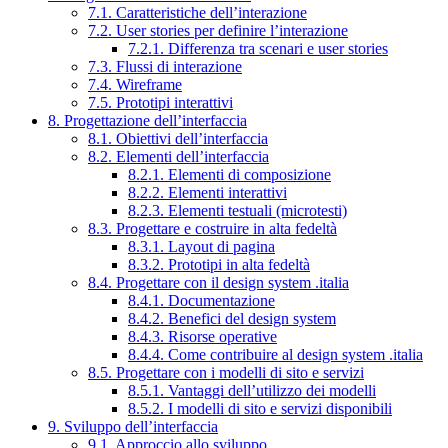
7.1. Caratteristiche dell’interazione
7.2. User stories per definire l’interazione
7.2.1. Differenza tra scenari e user stories
7.3. Flussi di interazione
7.4. Wireframe
7.5. Prototipi interattivi
8. Progettazione dell’interfaccia
8.1. Obiettivi dell’interfaccia
8.2. Elementi dell’interfaccia
8.2.1. Elementi di composizione
8.2.2. Elementi interattivi
8.2.3. Elementi testuali (microtesti)
8.3. Progettare e costruire in alta fedeltà
8.3.1. Layout di pagina
8.3.2. Prototipi in alta fedeltà
8.4. Progettare con il design system .italia
8.4.1. Documentazione
8.4.2. Benefici del design system
8.4.3. Risorse operative
8.4.4. Come contribuire al design system .italia
8.5. Progettare con i modelli di sito e servizi
8.5.1. Vantaggi dell’utilizzo dei modelli
8.5.2. I modelli di sito e servizi disponibili
9. Sviluppo dell’interfaccia
9.1. Approccio allo sviluppo