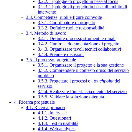
3.2.2. Tipologie di progetto in base al focus
3.2.3. Tipologie di progetto in base all’ambito di
intervento
3.3. Competenze, ruoli e figure coinvolte
3.3.1. Coordinatore di progetto
3.3.2. Definire ruoli e responsabilità
3.4. Metodo di lavoro
3.4.1. Definire processi, strumenti e rituali
3.4.2. Curare la documentazione di progetto
3.4.3. Organizzare tavoli tecnici collaborativi
3.4.4. Prendere decisioni
3.5. Il processo progettuale
3.5.1. Organizzare il progetto e la sua gestione
3.5.2. Comprendere il contesto d’uso del servizio
pubblico
3.5.3. Progettare i processi e i
touchpoint
del
servizio
3.5.4. Realizzare l’interfaccia utente del servizio
3.5.5. Validare la soluzione ottenuta
4. Ricerca progettuale
4.1. Ricerca primaria
4.1.1. Interviste
4.1.2. Questionari
4.1.3. Test di usabilità
4.1.4. Web analytics