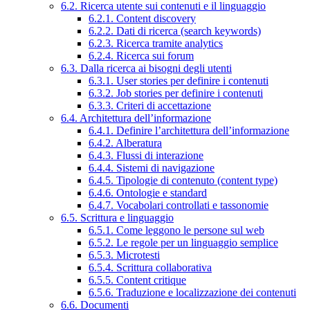
6.2. Ricerca utente sui contenuti e il linguaggio
6.2.1. Content discovery
6.2.2. Dati di ricerca (search keywords)
6.2.3. Ricerca tramite analytics
6.2.4. Ricerca sui forum
6.3. Dalla ricerca ai bisogni degli utenti
6.3.1. User stories per definire i contenuti
6.3.2. Job stories per definire i contenuti
6.3.3. Criteri di accettazione
6.4. Architettura dell’informazione
6.4.1. Definire l’architettura dell’informazione
6.4.2. Alberatura
6.4.3. Flussi di interazione
6.4.4. Sistemi di navigazione
6.4.5. Tipologie di contenuto (content type)
6.4.6. Ontologie e standard
6.4.7. Vocabolari controllati e tassonomie
6.5. Scrittura e linguaggio
6.5.1. Come leggono le persone sul web
6.5.2. Le regole per un linguaggio semplice
6.5.3. Microtesti
6.5.4. Scrittura collaborativa
6.5.5. Content critique
6.5.6. Traduzione e localizzazione dei contenuti
6.6. Documenti