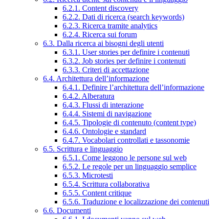
6.2.1. Content discovery
6.2.2. Dati di ricerca (search keywords)
6.2.3. Ricerca tramite analytics
6.2.4. Ricerca sui forum
6.3. Dalla ricerca ai bisogni degli utenti
6.3.1. User stories per definire i contenuti
6.3.2. Job stories per definire i contenuti
6.3.3. Criteri di accettazione
6.4. Architettura dell’informazione
6.4.1. Definire l’architettura dell’informazione
6.4.2. Alberatura
6.4.3. Flussi di interazione
6.4.4. Sistemi di navigazione
6.4.5. Tipologie di contenuto (content type)
6.4.6. Ontologie e standard
6.4.7. Vocabolari controllati e tassonomie
6.5. Scrittura e linguaggio
6.5.1. Come leggono le persone sul web
6.5.2. Le regole per un linguaggio semplice
6.5.3. Microtesti
6.5.4. Scrittura collaborativa
6.5.5. Content critique
6.5.6. Traduzione e localizzazione dei contenuti
6.6. Documenti