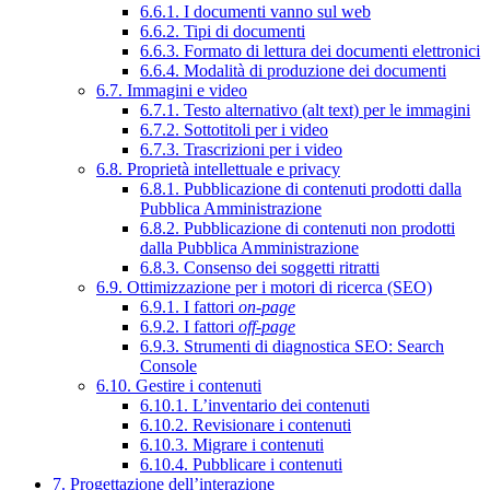
6.6.1. I documenti vanno sul web
6.6.2. Tipi di documenti
6.6.3. Formato di lettura dei documenti elettronici
6.6.4. Modalità di produzione dei documenti
6.7. Immagini e video
6.7.1. Testo alternativo (alt text) per le immagini
6.7.2. Sottotitoli per i video
6.7.3. Trascrizioni per i video
6.8. Proprietà intellettuale e privacy
6.8.1. Pubblicazione di contenuti prodotti dalla
Pubblica Amministrazione
6.8.2. Pubblicazione di contenuti non prodotti
dalla Pubblica Amministrazione
6.8.3. Consenso dei soggetti ritratti
6.9. Ottimizzazione per i motori di ricerca (SEO)
6.9.1. I fattori
on-page
6.9.2. I fattori
off-page
6.9.3. Strumenti di diagnostica SEO: Search
Console
6.10. Gestire i contenuti
6.10.1. L’inventario dei contenuti
6.10.2. Revisionare i contenuti
6.10.3. Migrare i contenuti
6.10.4. Pubblicare i contenuti
7. Progettazione dell’interazione