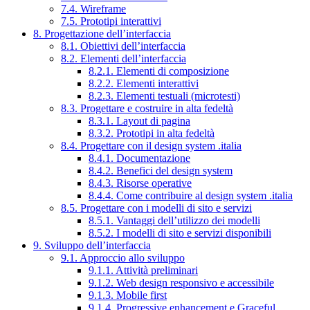
7.4. Wireframe
7.5. Prototipi interattivi
8. Progettazione dell’interfaccia
8.1. Obiettivi dell’interfaccia
8.2. Elementi dell’interfaccia
8.2.1. Elementi di composizione
8.2.2. Elementi interattivi
8.2.3. Elementi testuali (microtesti)
8.3. Progettare e costruire in alta fedeltà
8.3.1. Layout di pagina
8.3.2. Prototipi in alta fedeltà
8.4. Progettare con il design system .italia
8.4.1. Documentazione
8.4.2. Benefici del design system
8.4.3. Risorse operative
8.4.4. Come contribuire al design system .italia
8.5. Progettare con i modelli di sito e servizi
8.5.1. Vantaggi dell’utilizzo dei modelli
8.5.2. I modelli di sito e servizi disponibili
9. Sviluppo dell’interfaccia
9.1. Approccio allo sviluppo
9.1.1. Attività preliminari
9.1.2. Web design responsivo e accessibile
9.1.3. Mobile first
9.1.4. Progressive enhancement e Graceful