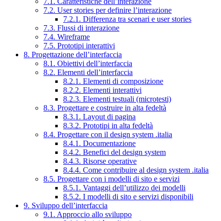
7.1. Caratteristiche dell’interazione
7.2. User stories per definire l’interazione
7.2.1. Differenza tra scenari e user stories
7.3. Flussi di interazione
7.4. Wireframe
7.5. Prototipi interattivi
8. Progettazione dell’interfaccia
8.1. Obiettivi dell’interfaccia
8.2. Elementi dell’interfaccia
8.2.1. Elementi di composizione
8.2.2. Elementi interattivi
8.2.3. Elementi testuali (microtesti)
8.3. Progettare e costruire in alta fedeltà
8.3.1. Layout di pagina
8.3.2. Prototipi in alta fedeltà
8.4. Progettare con il design system .italia
8.4.1. Documentazione
8.4.2. Benefici del design system
8.4.3. Risorse operative
8.4.4. Come contribuire al design system .italia
8.5. Progettare con i modelli di sito e servizi
8.5.1. Vantaggi dell’utilizzo dei modelli
8.5.2. I modelli di sito e servizi disponibili
9. Sviluppo dell’interfaccia
9.1. Approccio allo sviluppo