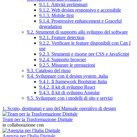
9.1.1. Attività preliminari
9.1.2. Web design responsivo e accessibile
9.1.3. Mobile first
9.1.4. Progressive enhancement e Graceful
degradation
9.2. Strumenti di supporto allo sviluppo del software
9.2.1. Feature detection
9.2.2. Verificare le feature disponibili con Can I
use
9.2.3. Strumenti e risorse per CSS e JavaScript
9.2.4. Supporto browser
9.2.5. Misurare le prestazioni
9.3. Catalogo del riuso
9.4. Sviluppare con il design system .italia
9.4.1. Il framework Bootstrap Italia
9.4.2. Il kit di sviluppo React
9.4.3. Il kit di sviluppo Angular
9.5. Sviluppare con i modelli di sito e servizi
1. Scopo, destinatari e uso del Manuale operativo di design
Team per la Trasformazione Digitale
in collaborazione con
Agenzia per l'Italia Digitale