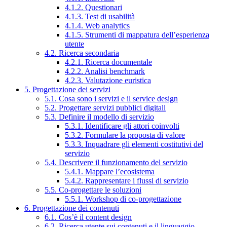
4.1.2. Questionari
4.1.3. Test di usabilità
4.1.4. Web analytics
4.1.5. Strumenti di mappatura dell’esperienza
utente
4.2. Ricerca secondaria
4.2.1. Ricerca documentale
4.2.2. Analisi benchmark
4.2.3. Valutazione euristica
5. Progettazione dei servizi
5.1. Cosa sono i servizi e il service design
5.2. Progettare servizi pubblici digitali
5.3. Definire il modello di servizio
5.3.1. Identificare gli attori coinvolti
5.3.2. Formulare la proposta di valore
5.3.3. Inquadrare gli elementi costitutivi del
servizio
5.4. Descrivere il funzionamento del servizio
5.4.1. Mappare l’ecosistema
5.4.2. Rappresentare i flussi di servizio
5.5. Co-progettare le soluzioni
5.5.1. Workshop di co-progettazione
6. Progettazione dei contenuti
6.1. Cos’è il content design
6.2. Ricerca utente sui contenuti e il linguaggio