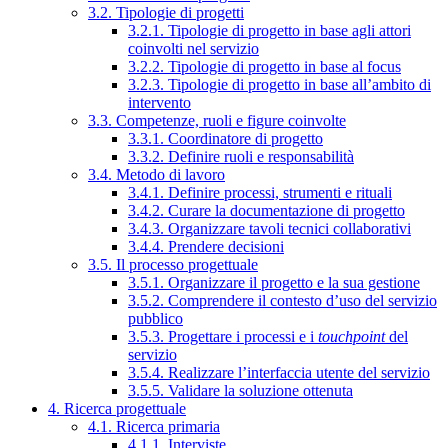
3.2. Tipologie di progetti
3.2.1. Tipologie di progetto in base agli attori
coinvolti nel servizio
3.2.2. Tipologie di progetto in base al focus
3.2.3. Tipologie di progetto in base all’ambito di
intervento
3.3. Competenze, ruoli e figure coinvolte
3.3.1. Coordinatore di progetto
3.3.2. Definire ruoli e responsabilità
3.4. Metodo di lavoro
3.4.1. Definire processi, strumenti e rituali
3.4.2. Curare la documentazione di progetto
3.4.3. Organizzare tavoli tecnici collaborativi
3.4.4. Prendere decisioni
3.5. Il processo progettuale
3.5.1. Organizzare il progetto e la sua gestione
3.5.2. Comprendere il contesto d’uso del servizio
pubblico
3.5.3. Progettare i processi e i
touchpoint
del
servizio
3.5.4. Realizzare l’interfaccia utente del servizio
3.5.5. Validare la soluzione ottenuta
4. Ricerca progettuale
4.1. Ricerca primaria
4.1.1. Interviste