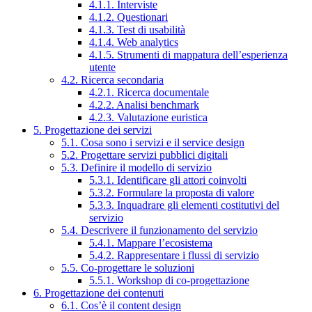
4.1.1. Interviste
4.1.2. Questionari
4.1.3. Test di usabilità
4.1.4. Web analytics
4.1.5. Strumenti di mappatura dell’esperienza
utente
4.2. Ricerca secondaria
4.2.1. Ricerca documentale
4.2.2. Analisi benchmark
4.2.3. Valutazione euristica
5. Progettazione dei servizi
5.1. Cosa sono i servizi e il service design
5.2. Progettare servizi pubblici digitali
5.3. Definire il modello di servizio
5.3.1. Identificare gli attori coinvolti
5.3.2. Formulare la proposta di valore
5.3.3. Inquadrare gli elementi costitutivi del
servizio
5.4. Descrivere il funzionamento del servizio
5.4.1. Mappare l’ecosistema
5.4.2. Rappresentare i flussi di servizio
5.5. Co-progettare le soluzioni
5.5.1. Workshop di co-progettazione
6. Progettazione dei contenuti
6.1. Cos’è il content design