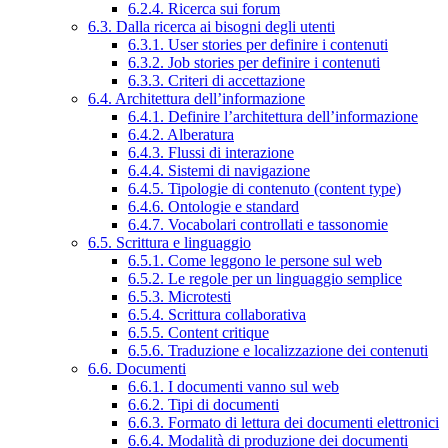
6.2.4. Ricerca sui forum
6.3. Dalla ricerca ai bisogni degli utenti
6.3.1. User stories per definire i contenuti
6.3.2. Job stories per definire i contenuti
6.3.3. Criteri di accettazione
6.4. Architettura dell’informazione
6.4.1. Definire l’architettura dell’informazione
6.4.2. Alberatura
6.4.3. Flussi di interazione
6.4.4. Sistemi di navigazione
6.4.5. Tipologie di contenuto (content type)
6.4.6. Ontologie e standard
6.4.7. Vocabolari controllati e tassonomie
6.5. Scrittura e linguaggio
6.5.1. Come leggono le persone sul web
6.5.2. Le regole per un linguaggio semplice
6.5.3. Microtesti
6.5.4. Scrittura collaborativa
6.5.5. Content critique
6.5.6. Traduzione e localizzazione dei contenuti
6.6. Documenti
6.6.1. I documenti vanno sul web
6.6.2. Tipi di documenti
6.6.3. Formato di lettura dei documenti elettronici
6.6.4. Modalità di produzione dei documenti