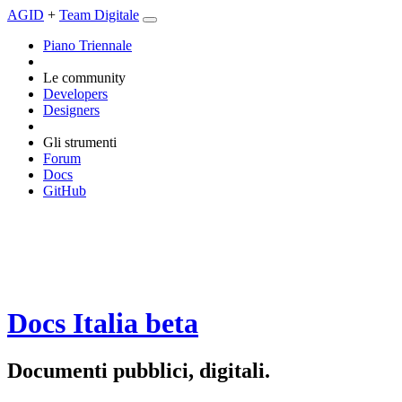
AGID
+
Team Digitale
Piano Triennale
Le community
Developers
Designers
Gli strumenti
Forum
Docs
GitHub
Docs Italia
beta
Documenti pubblici, digitali.