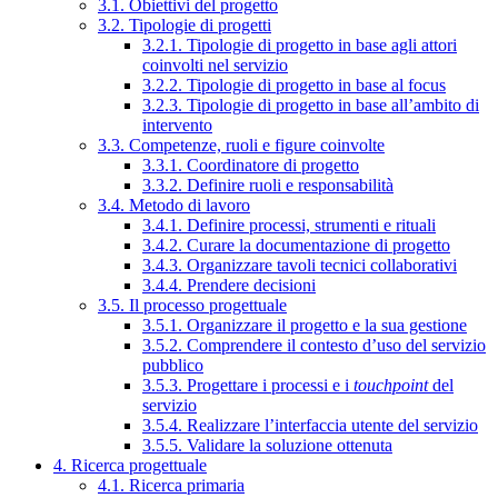
3.1. Obiettivi del progetto
3.2. Tipologie di progetti
3.2.1. Tipologie di progetto in base agli attori
coinvolti nel servizio
3.2.2. Tipologie di progetto in base al focus
3.2.3. Tipologie di progetto in base all’ambito di
intervento
3.3. Competenze, ruoli e figure coinvolte
3.3.1. Coordinatore di progetto
3.3.2. Definire ruoli e responsabilità
3.4. Metodo di lavoro
3.4.1. Definire processi, strumenti e rituali
3.4.2. Curare la documentazione di progetto
3.4.3. Organizzare tavoli tecnici collaborativi
3.4.4. Prendere decisioni
3.5. Il processo progettuale
3.5.1. Organizzare il progetto e la sua gestione
3.5.2. Comprendere il contesto d’uso del servizio
pubblico
3.5.3. Progettare i processi e i
touchpoint
del
servizio
3.5.4. Realizzare l’interfaccia utente del servizio
3.5.5. Validare la soluzione ottenuta
4. Ricerca progettuale
4.1. Ricerca primaria