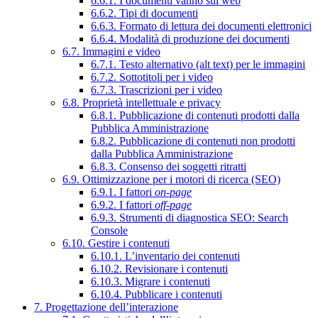
6.6.1. I documenti vanno sul web
6.6.2. Tipi di documenti
6.6.3. Formato di lettura dei documenti elettronici
6.6.4. Modalità di produzione dei documenti
6.7. Immagini e video
6.7.1. Testo alternativo (alt text) per le immagini
6.7.2. Sottotitoli per i video
6.7.3. Trascrizioni per i video
6.8. Proprietà intellettuale e privacy
6.8.1. Pubblicazione di contenuti prodotti dalla
Pubblica Amministrazione
6.8.2. Pubblicazione di contenuti non prodotti
dalla Pubblica Amministrazione
6.8.3. Consenso dei soggetti ritratti
6.9. Ottimizzazione per i motori di ricerca (SEO)
6.9.1. I fattori
on-page
6.9.2. I fattori
off-page
6.9.3. Strumenti di diagnostica SEO: Search
Console
6.10. Gestire i contenuti
6.10.1. L’inventario dei contenuti
6.10.2. Revisionare i contenuti
6.10.3. Migrare i contenuti
6.10.4. Pubblicare i contenuti
7. Progettazione dell’interazione