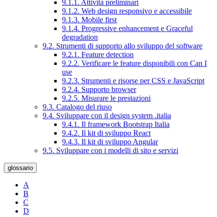
9.1.1. Attività preliminari
9.1.2. Web design responsivo e accessibile
9.1.3. Mobile first
9.1.4. Progressive enhancement e Graceful
degradation
9.2. Strumenti di supporto allo sviluppo del software
9.2.1. Feature detection
9.2.2. Verificare le feature disponibili con Can I
use
9.2.3. Strumenti e risorse per CSS e JavaScript
9.2.4. Supporto browser
9.2.5. Misurare le prestazioni
9.3. Catalogo del riuso
9.4. Sviluppare con il design system .italia
9.4.1. Il framework Bootstrap Italia
9.4.2. Il kit di sviluppo React
9.4.3. Il kit di sviluppo Angular
9.5. Sviluppare con i modelli di sito e servizi
glossario
A
B
C
D