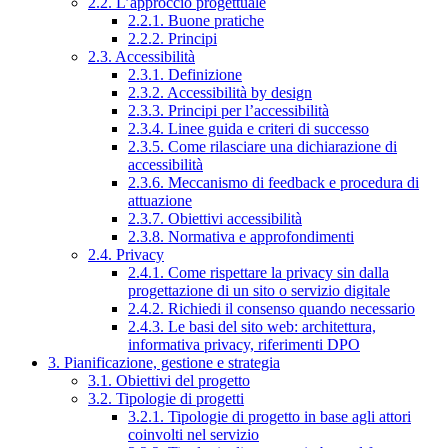
2.2. L’approccio progettuale
2.2.1. Buone pratiche
2.2.2. Principi
2.3. Accessibilità
2.3.1. Definizione
2.3.2. Accessibilità by design
2.3.3. Principi per l’accessibilità
2.3.4. Linee guida e criteri di successo
2.3.5. Come rilasciare una dichiarazione di
accessibilità
2.3.6. Meccanismo di feedback e procedura di
attuazione
2.3.7. Obiettivi accessibilità
2.3.8. Normativa e approfondimenti
2.4. Privacy
2.4.1. Come rispettare la privacy sin dalla
progettazione di un sito o servizio digitale
2.4.2. Richiedi il consenso quando necessario
2.4.3. Le basi del sito web: architettura,
informativa privacy, riferimenti DPO
3. Pianificazione, gestione e strategia
3.1. Obiettivi del progetto
3.2. Tipologie di progetti
3.2.1. Tipologie di progetto in base agli attori
coinvolti nel servizio