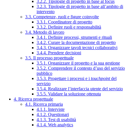
3.2.2. Tipologie di progetto in base al focus
3.2.3. Tipologie di progetto in base all’ambito di
intervento
3.3. Competenze, ruoli e figure coinvolte
3.3.1. Coordinatore di progetto
3.3.2. Definire ruoli e responsabilità
3.4. Metodo di lavoro
3.4.1. Definire processi, strumenti e rituali
3.4.2. Curare la documentazione di progetto
3.4.3. Organizzare tavoli tecnici collaborativi
3.4.4. Prendere decisioni
3.5. Il processo progettuale
3.5.1. Organizzare il progetto e la sua gestione
3.5.2. Comprendere il contesto d’uso del servizio
pubblico
3.5.3. Progettare i processi e i
touchpoint
del
servizio
3.5.4. Realizzare l’interfaccia utente del servizio
3.5.5. Validare la soluzione ottenuta
4. Ricerca progettuale
4.1. Ricerca primaria
4.1.1. Interviste
4.1.2. Questionari
4.1.3. Test di usabilità
4.1.4. Web analytics