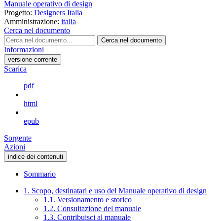
Manuale operativo di design
Progetto:
Designers Italia
Amministrazione:
italia
Cerca nel documento
Cerca nel documento
Informazioni
versione-corrente
Scarica
pdf
html
epub
Sorgente
Azioni
indice dei contenuti
Sommario
1. Scopo, destinatari e uso del Manuale operativo di design
1.1. Versionamento e storico
1.2. Consultazione del manuale
1.3. Contribuisci al manuale