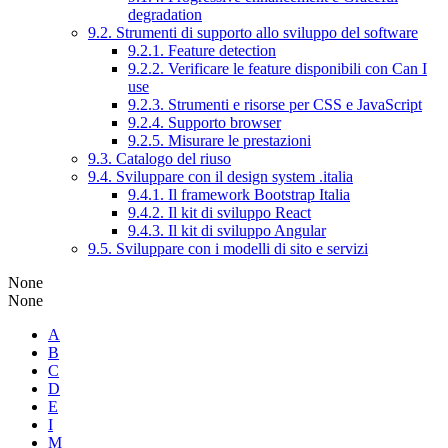
degradation
9.2. Strumenti di supporto allo sviluppo del software
9.2.1. Feature detection
9.2.2. Verificare le feature disponibili con Can I
use
9.2.3. Strumenti e risorse per CSS e JavaScript
9.2.4. Supporto browser
9.2.5. Misurare le prestazioni
9.3. Catalogo del riuso
9.4. Sviluppare con il design system .italia
9.4.1. Il framework Bootstrap Italia
9.4.2. Il kit di sviluppo React
9.4.3. Il kit di sviluppo Angular
9.5. Sviluppare con i modelli di sito e servizi
None
None
A
B
C
D
E
I
M