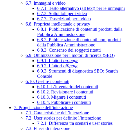
6.7. Immagini e video
6.7.1. Testo alternativo (alt text) per le immagini
6.7.2. Sottotitoli per i video
6.7.3. Trascrizioni per i video
6.8. Proprietà intellettuale e privacy
6.8.1. Pubblicazione di contenuti prodotti dalla
Pubblica Amministrazione
6.8.2. Pubblicazione di contenuti non prodotti
dalla Pubblica Amministrazione
6.8.3. Consenso dei soggetti ritratti
6.9. Ottimizzazione per i motori di ricerca (SEO)
6.9.1. I fattori
on-page
6.9.2. I fattori
off-page
6.9.3. Strumenti di diagnostica SEO: Search
Console
6.10. Gestire i contenuti
6.10.1. L’inventario dei contenuti
6.10.2. Revisionare i contenuti
6.10.3. Migrare i contenuti
6.10.4. Pubblicare i contenuti
7. Progettazione dell’interazione
7.1. Caratteristiche dell’interazione
7.2. User stories per definire l’interazione
7.2.1. Differenza tra scenari e user stories
7.3. Flussi di interazione