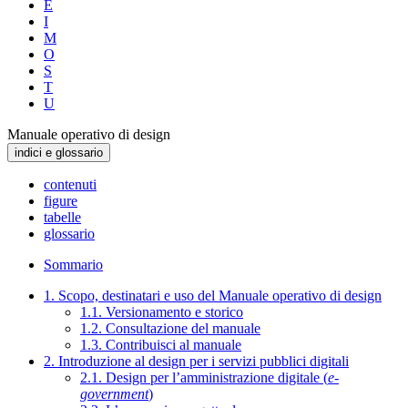
E
I
M
O
S
T
U
Manuale operativo di design
indici e glossario
contenuti
figure
tabelle
glossario
Sommario
1. Scopo, destinatari e uso del Manuale operativo di design
1.1. Versionamento e storico
1.2. Consultazione del manuale
1.3. Contribuisci al manuale
2. Introduzione al design per i servizi pubblici digitali
2.1. Design per l’amministrazione digitale (
e-
government
)