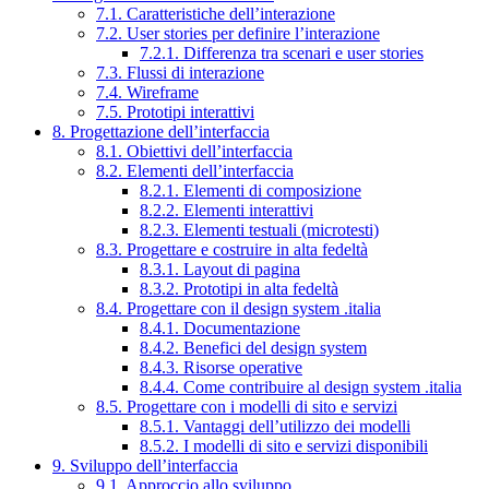
7.1. Caratteristiche dell’interazione
7.2. User stories per definire l’interazione
7.2.1. Differenza tra scenari e user stories
7.3. Flussi di interazione
7.4. Wireframe
7.5. Prototipi interattivi
8. Progettazione dell’interfaccia
8.1. Obiettivi dell’interfaccia
8.2. Elementi dell’interfaccia
8.2.1. Elementi di composizione
8.2.2. Elementi interattivi
8.2.3. Elementi testuali (microtesti)
8.3. Progettare e costruire in alta fedeltà
8.3.1. Layout di pagina
8.3.2. Prototipi in alta fedeltà
8.4. Progettare con il design system .italia
8.4.1. Documentazione
8.4.2. Benefici del design system
8.4.3. Risorse operative
8.4.4. Come contribuire al design system .italia
8.5. Progettare con i modelli di sito e servizi
8.5.1. Vantaggi dell’utilizzo dei modelli
8.5.2. I modelli di sito e servizi disponibili
9. Sviluppo dell’interfaccia
9.1. Approccio allo sviluppo