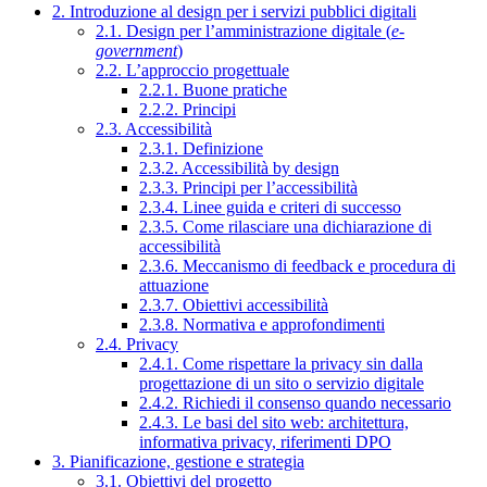
2. Introduzione al design per i servizi pubblici digitali
2.1. Design per l’amministrazione digitale (
e-
government
)
2.2. L’approccio progettuale
2.2.1. Buone pratiche
2.2.2. Principi
2.3. Accessibilità
2.3.1. Definizione
2.3.2. Accessibilità by design
2.3.3. Principi per l’accessibilità
2.3.4. Linee guida e criteri di successo
2.3.5. Come rilasciare una dichiarazione di
accessibilità
2.3.6. Meccanismo di feedback e procedura di
attuazione
2.3.7. Obiettivi accessibilità
2.3.8. Normativa e approfondimenti
2.4. Privacy
2.4.1. Come rispettare la privacy sin dalla
progettazione di un sito o servizio digitale
2.4.2. Richiedi il consenso quando necessario
2.4.3. Le basi del sito web: architettura,
informativa privacy, riferimenti DPO
3. Pianificazione, gestione e strategia
3.1. Obiettivi del progetto