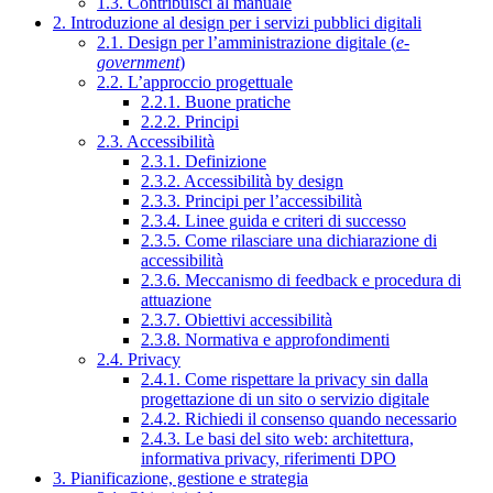
1.3. Contribuisci al manuale
2. Introduzione al design per i servizi pubblici digitali
2.1. Design per l’amministrazione digitale (
e-
government
)
2.2. L’approccio progettuale
2.2.1. Buone pratiche
2.2.2. Principi
2.3. Accessibilità
2.3.1. Definizione
2.3.2. Accessibilità by design
2.3.3. Principi per l’accessibilità
2.3.4. Linee guida e criteri di successo
2.3.5. Come rilasciare una dichiarazione di
accessibilità
2.3.6. Meccanismo di feedback e procedura di
attuazione
2.3.7. Obiettivi accessibilità
2.3.8. Normativa e approfondimenti
2.4. Privacy
2.4.1. Come rispettare la privacy sin dalla
progettazione di un sito o servizio digitale
2.4.2. Richiedi il consenso quando necessario
2.4.3. Le basi del sito web: architettura,
informativa privacy, riferimenti DPO
3. Pianificazione, gestione e strategia