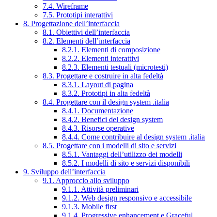
7.4. Wireframe
7.5. Prototipi interattivi
8. Progettazione dell’interfaccia
8.1. Obiettivi dell’interfaccia
8.2. Elementi dell’interfaccia
8.2.1. Elementi di composizione
8.2.2. Elementi interattivi
8.2.3. Elementi testuali (microtesti)
8.3. Progettare e costruire in alta fedeltà
8.3.1. Layout di pagina
8.3.2. Prototipi in alta fedeltà
8.4. Progettare con il design system .italia
8.4.1. Documentazione
8.4.2. Benefici del design system
8.4.3. Risorse operative
8.4.4. Come contribuire al design system .italia
8.5. Progettare con i modelli di sito e servizi
8.5.1. Vantaggi dell’utilizzo dei modelli
8.5.2. I modelli di sito e servizi disponibili
9. Sviluppo dell’interfaccia
9.1. Approccio allo sviluppo
9.1.1. Attività preliminari
9.1.2. Web design responsivo e accessibile
9.1.3. Mobile first
9.1.4. Progressive enhancement e Graceful