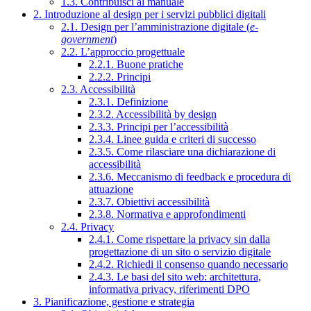
1.3. Contribuisci al manuale
2. Introduzione al design per i servizi pubblici digitali
2.1. Design per l’amministrazione digitale (
e-
government
)
2.2. L’approccio progettuale
2.2.1. Buone pratiche
2.2.2. Principi
2.3. Accessibilità
2.3.1. Definizione
2.3.2. Accessibilità by design
2.3.3. Principi per l’accessibilità
2.3.4. Linee guida e criteri di successo
2.3.5. Come rilasciare una dichiarazione di
accessibilità
2.3.6. Meccanismo di feedback e procedura di
attuazione
2.3.7. Obiettivi accessibilità
2.3.8. Normativa e approfondimenti
2.4. Privacy
2.4.1. Come rispettare la privacy sin dalla
progettazione di un sito o servizio digitale
2.4.2. Richiedi il consenso quando necessario
2.4.3. Le basi del sito web: architettura,
informativa privacy, riferimenti DPO
3. Pianificazione, gestione e strategia