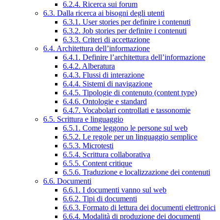
6.2.4. Ricerca sui forum
6.3. Dalla ricerca ai bisogni degli utenti
6.3.1. User stories per definire i contenuti
6.3.2. Job stories per definire i contenuti
6.3.3. Criteri di accettazione
6.4. Architettura dell’informazione
6.4.1. Definire l’architettura dell’informazione
6.4.2. Alberatura
6.4.3. Flussi di interazione
6.4.4. Sistemi di navigazione
6.4.5. Tipologie di contenuto (content type)
6.4.6. Ontologie e standard
6.4.7. Vocabolari controllati e tassonomie
6.5. Scrittura e linguaggio
6.5.1. Come leggono le persone sul web
6.5.2. Le regole per un linguaggio semplice
6.5.3. Microtesti
6.5.4. Scrittura collaborativa
6.5.5. Content critique
6.5.6. Traduzione e localizzazione dei contenuti
6.6. Documenti
6.6.1. I documenti vanno sul web
6.6.2. Tipi di documenti
6.6.3. Formato di lettura dei documenti elettronici
6.6.4. Modalità di produzione dei documenti