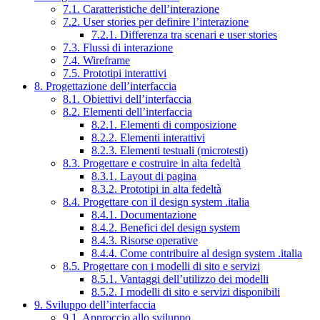
7.1. Caratteristiche dell’interazione
7.2. User stories per definire l’interazione
7.2.1. Differenza tra scenari e user stories
7.3. Flussi di interazione
7.4. Wireframe
7.5. Prototipi interattivi
8. Progettazione dell’interfaccia
8.1. Obiettivi dell’interfaccia
8.2. Elementi dell’interfaccia
8.2.1. Elementi di composizione
8.2.2. Elementi interattivi
8.2.3. Elementi testuali (microtesti)
8.3. Progettare e costruire in alta fedeltà
8.3.1. Layout di pagina
8.3.2. Prototipi in alta fedeltà
8.4. Progettare con il design system .italia
8.4.1. Documentazione
8.4.2. Benefici del design system
8.4.3. Risorse operative
8.4.4. Come contribuire al design system .italia
8.5. Progettare con i modelli di sito e servizi
8.5.1. Vantaggi dell’utilizzo dei modelli
8.5.2. I modelli di sito e servizi disponibili
9. Sviluppo dell’interfaccia
9.1. Approccio allo sviluppo