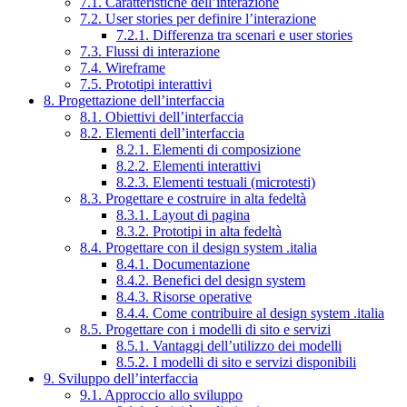
7.1. Caratteristiche dell’interazione
7.2. User stories per definire l’interazione
7.2.1. Differenza tra scenari e user stories
7.3. Flussi di interazione
7.4. Wireframe
7.5. Prototipi interattivi
8. Progettazione dell’interfaccia
8.1. Obiettivi dell’interfaccia
8.2. Elementi dell’interfaccia
8.2.1. Elementi di composizione
8.2.2. Elementi interattivi
8.2.3. Elementi testuali (microtesti)
8.3. Progettare e costruire in alta fedeltà
8.3.1. Layout di pagina
8.3.2. Prototipi in alta fedeltà
8.4. Progettare con il design system .italia
8.4.1. Documentazione
8.4.2. Benefici del design system
8.4.3. Risorse operative
8.4.4. Come contribuire al design system .italia
8.5. Progettare con i modelli di sito e servizi
8.5.1. Vantaggi dell’utilizzo dei modelli
8.5.2. I modelli di sito e servizi disponibili
9. Sviluppo dell’interfaccia
9.1. Approccio allo sviluppo