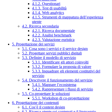
4.1.2. Questionari
4.1.3. Test di usabilità
4.1.4. Web analytics
4.1.5. Strumenti di mappatura dell’esperienza
utente
4.2. Ricerca secondaria
4.2.1. Ricerca documentale
4.2.2. Analisi benchmark
4.2.3. Valutazione euristica
5. Progettazione dei servizi
5.1. Cosa sono i servizi e il service design
5.2. Progettare servizi pubblici digitali
5.3. Definire il modello di servizio
5.3.1. Identificare gli attori coinvolti
5.3.2. Formulare la proposta di valore
5.3.3. Inquadrare gli elementi costitutivi del
servizio
5.4. Descrivere il funzionamento del servizio
5.4.1. Mappare l’ecosistema
5.4.2. Rappresentare i flussi di servizio
5.5. Co-progettare le soluzioni
5.5.1. Workshop di co-progettazione
6. Progettazione dei contenuti
6.1. Cos’è il content design
6.2. Ricerca utente sui contenuti e il linguaggio