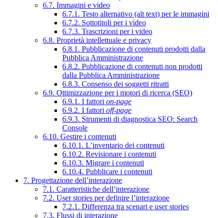
6.7. Immagini e video
6.7.1. Testo alternativo (alt text) per le immagini
6.7.2. Sottotitoli per i video
6.7.3. Trascrizioni per i video
6.8. Proprietà intellettuale e privacy
6.8.1. Pubblicazione di contenuti prodotti dalla
Pubblica Amministrazione
6.8.2. Pubblicazione di contenuti non prodotti
dalla Pubblica Amministrazione
6.8.3. Consenso dei soggetti ritratti
6.9. Ottimizzazione per i motori di ricerca (SEO)
6.9.1. I fattori
on-page
6.9.2. I fattori
off-page
6.9.3. Strumenti di diagnostica SEO: Search
Console
6.10. Gestire i contenuti
6.10.1. L’inventario dei contenuti
6.10.2. Revisionare i contenuti
6.10.3. Migrare i contenuti
6.10.4. Pubblicare i contenuti
7. Progettazione dell’interazione
7.1. Caratteristiche dell’interazione
7.2. User stories per definire l’interazione
7.2.1. Differenza tra scenari e user stories
7.3. Flussi di interazione