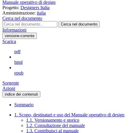
Manuale operativo di design
Progetto:
Designers Italia
Amministrazione:
italia
Cerca nel documento
Cerca nel documento
Informazioni
versione-corrente
Scarica
pdf
html
epub
Sorgente
Azioni
indice dei contenuti
Sommario
1. Scopo, destinatari e uso del Manuale operativo di design
1.1. Versionamento e storico
1.2. Consultazione del manuale
1.3. Contribuisci al manuale