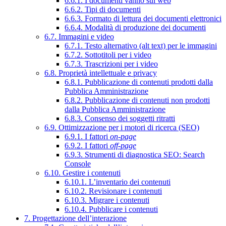
6.6.1. I documenti vanno sul web
6.6.2. Tipi di documenti
6.6.3. Formato di lettura dei documenti elettronici
6.6.4. Modalità di produzione dei documenti
6.7. Immagini e video
6.7.1. Testo alternativo (alt text) per le immagini
6.7.2. Sottotitoli per i video
6.7.3. Trascrizioni per i video
6.8. Proprietà intellettuale e privacy
6.8.1. Pubblicazione di contenuti prodotti dalla
Pubblica Amministrazione
6.8.2. Pubblicazione di contenuti non prodotti
dalla Pubblica Amministrazione
6.8.3. Consenso dei soggetti ritratti
6.9. Ottimizzazione per i motori di ricerca (SEO)
6.9.1. I fattori
on-page
6.9.2. I fattori
off-page
6.9.3. Strumenti di diagnostica SEO: Search
Console
6.10. Gestire i contenuti
6.10.1. L’inventario dei contenuti
6.10.2. Revisionare i contenuti
6.10.3. Migrare i contenuti
6.10.4. Pubblicare i contenuti
7. Progettazione dell’interazione