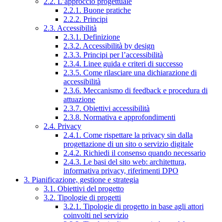
2.2. L’approccio progettuale
2.2.1. Buone pratiche
2.2.2. Principi
2.3. Accessibilità
2.3.1. Definizione
2.3.2. Accessibilità by design
2.3.3. Principi per l’accessibilità
2.3.4. Linee guida e criteri di successo
2.3.5. Come rilasciare una dichiarazione di
accessibilità
2.3.6. Meccanismo di feedback e procedura di
attuazione
2.3.7. Obiettivi accessibilità
2.3.8. Normativa e approfondimenti
2.4. Privacy
2.4.1. Come rispettare la privacy sin dalla
progettazione di un sito o servizio digitale
2.4.2. Richiedi il consenso quando necessario
2.4.3. Le basi del sito web: architettura,
informativa privacy, riferimenti DPO
3. Pianificazione, gestione e strategia
3.1. Obiettivi del progetto
3.2. Tipologie di progetti
3.2.1. Tipologie di progetto in base agli attori
coinvolti nel servizio