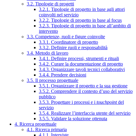
3.2. Tipologie di progetti
3.2.1. Tipologie di progetto in base agli attori
coinvolti nel servizio
3.2.2. Tipologie di progetto in base al focus
3.2.3. Tipologie di progetto in base all’ambito di
intervento
3.3. Competenze, ruoli e figure coinvolte
3.3.1. Coordinatore di progetto
3.3.2. Definire ruoli e responsabilità
3.4. Metodo di lavoro
3.4.1. Definire processi, strumenti e rituali
3.4.2. Curare la documentazione di progetto
3.4.3. Organizzare tavoli tecnici collaborativi
3.4.4. Prendere decisioni
3.5. Il processo progettuale
3.5.1. Organizzare il progetto e la sua gestione
3.5.2. Comprendere il contesto d’uso del servizio
pubblico
3.5.3. Progettare i processi e i
touchpoint
del
servizio
3.5.4. Realizzare l’interfaccia utente del servizio
3.5.5. Validare la soluzione ottenuta
4. Ricerca progettuale
4.1. Ricerca primaria
4.1.1. Interviste