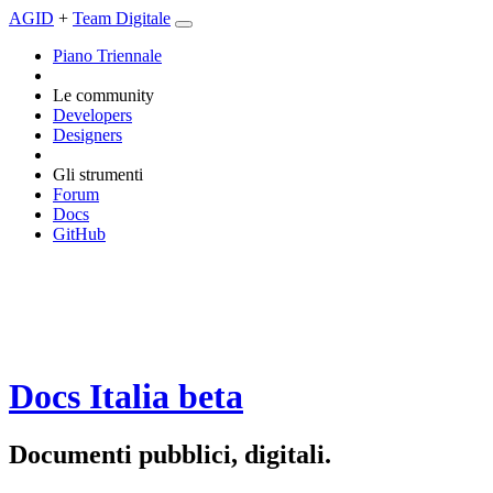
AGID
+
Team Digitale
Piano Triennale
Le community
Developers
Designers
Gli strumenti
Forum
Docs
GitHub
Docs Italia
beta
Documenti pubblici, digitali.