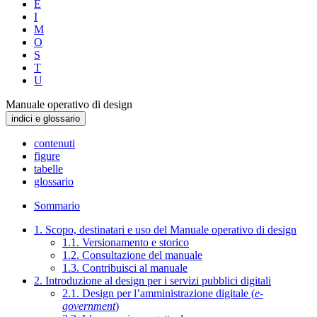
E
I
M
O
S
T
U
Manuale operativo di design
indici e glossario
contenuti
figure
tabelle
glossario
Sommario
1. Scopo, destinatari e uso del Manuale operativo di design
1.1. Versionamento e storico
1.2. Consultazione del manuale
1.3. Contribuisci al manuale
2. Introduzione al design per i servizi pubblici digitali
2.1. Design per l’amministrazione digitale (
e-
government
)