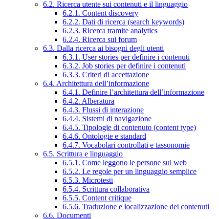
6.2. Ricerca utente sui contenuti e il linguaggio
6.2.1. Content discovery
6.2.2. Dati di ricerca (search keywords)
6.2.3. Ricerca tramite analytics
6.2.4. Ricerca sui forum
6.3. Dalla ricerca ai bisogni degli utenti
6.3.1. User stories per definire i contenuti
6.3.2. Job stories per definire i contenuti
6.3.3. Criteri di accettazione
6.4. Architettura dell’informazione
6.4.1. Definire l’architettura dell’informazione
6.4.2. Alberatura
6.4.3. Flussi di interazione
6.4.4. Sistemi di navigazione
6.4.5. Tipologie di contenuto (content type)
6.4.6. Ontologie e standard
6.4.7. Vocabolari controllati e tassonomie
6.5. Scrittura e linguaggio
6.5.1. Come leggono le persone sul web
6.5.2. Le regole per un linguaggio semplice
6.5.3. Microtesti
6.5.4. Scrittura collaborativa
6.5.5. Content critique
6.5.6. Traduzione e localizzazione dei contenuti
6.6. Documenti