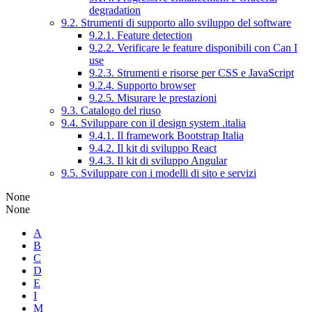
degradation
9.2. Strumenti di supporto allo sviluppo del software
9.2.1. Feature detection
9.2.2. Verificare le feature disponibili con Can I
use
9.2.3. Strumenti e risorse per CSS e JavaScript
9.2.4. Supporto browser
9.2.5. Misurare le prestazioni
9.3. Catalogo del riuso
9.4. Sviluppare con il design system .italia
9.4.1. Il framework Bootstrap Italia
9.4.2. Il kit di sviluppo React
9.4.3. Il kit di sviluppo Angular
9.5. Sviluppare con i modelli di sito e servizi
None
None
A
B
C
D
E
I
M