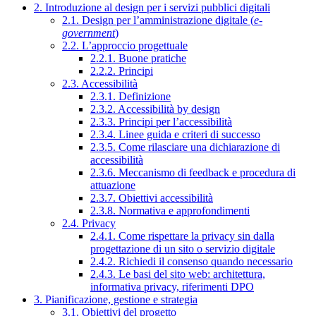
2. Introduzione al design per i servizi pubblici digitali
2.1. Design per l’amministrazione digitale (
e-
government
)
2.2. L’approccio progettuale
2.2.1. Buone pratiche
2.2.2. Principi
2.3. Accessibilità
2.3.1. Definizione
2.3.2. Accessibilità by design
2.3.3. Principi per l’accessibilità
2.3.4. Linee guida e criteri di successo
2.3.5. Come rilasciare una dichiarazione di
accessibilità
2.3.6. Meccanismo di feedback e procedura di
attuazione
2.3.7. Obiettivi accessibilità
2.3.8. Normativa e approfondimenti
2.4. Privacy
2.4.1. Come rispettare la privacy sin dalla
progettazione di un sito o servizio digitale
2.4.2. Richiedi il consenso quando necessario
2.4.3. Le basi del sito web: architettura,
informativa privacy, riferimenti DPO
3. Pianificazione, gestione e strategia
3.1. Obiettivi del progetto