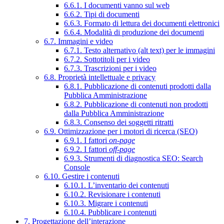
6.6.1. I documenti vanno sul web
6.6.2. Tipi di documenti
6.6.3. Formato di lettura dei documenti elettronici
6.6.4. Modalità di produzione dei documenti
6.7. Immagini e video
6.7.1. Testo alternativo (alt text) per le immagini
6.7.2. Sottotitoli per i video
6.7.3. Trascrizioni per i video
6.8. Proprietà intellettuale e privacy
6.8.1. Pubblicazione di contenuti prodotti dalla
Pubblica Amministrazione
6.8.2. Pubblicazione di contenuti non prodotti
dalla Pubblica Amministrazione
6.8.3. Consenso dei soggetti ritratti
6.9. Ottimizzazione per i motori di ricerca (SEO)
6.9.1. I fattori
on-page
6.9.2. I fattori
off-page
6.9.3. Strumenti di diagnostica SEO: Search
Console
6.10. Gestire i contenuti
6.10.1. L’inventario dei contenuti
6.10.2. Revisionare i contenuti
6.10.3. Migrare i contenuti
6.10.4. Pubblicare i contenuti
7. Progettazione dell’interazione