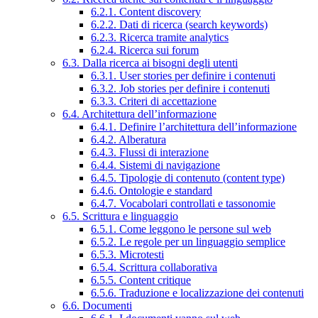
6.2.1. Content discovery
6.2.2. Dati di ricerca (search keywords)
6.2.3. Ricerca tramite analytics
6.2.4. Ricerca sui forum
6.3. Dalla ricerca ai bisogni degli utenti
6.3.1. User stories per definire i contenuti
6.3.2. Job stories per definire i contenuti
6.3.3. Criteri di accettazione
6.4. Architettura dell’informazione
6.4.1. Definire l’architettura dell’informazione
6.4.2. Alberatura
6.4.3. Flussi di interazione
6.4.4. Sistemi di navigazione
6.4.5. Tipologie di contenuto (content type)
6.4.6. Ontologie e standard
6.4.7. Vocabolari controllati e tassonomie
6.5. Scrittura e linguaggio
6.5.1. Come leggono le persone sul web
6.5.2. Le regole per un linguaggio semplice
6.5.3. Microtesti
6.5.4. Scrittura collaborativa
6.5.5. Content critique
6.5.6. Traduzione e localizzazione dei contenuti
6.6. Documenti