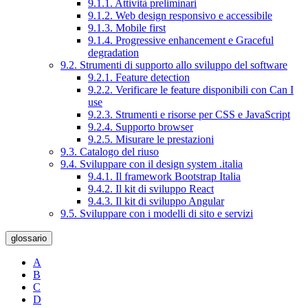
9.1.1. Attività preliminari
9.1.2. Web design responsivo e accessibile
9.1.3. Mobile first
9.1.4. Progressive enhancement e Graceful
degradation
9.2. Strumenti di supporto allo sviluppo del software
9.2.1. Feature detection
9.2.2. Verificare le feature disponibili con Can I
use
9.2.3. Strumenti e risorse per CSS e JavaScript
9.2.4. Supporto browser
9.2.5. Misurare le prestazioni
9.3. Catalogo del riuso
9.4. Sviluppare con il design system .italia
9.4.1. Il framework Bootstrap Italia
9.4.2. Il kit di sviluppo React
9.4.3. Il kit di sviluppo Angular
9.5. Sviluppare con i modelli di sito e servizi
glossario
A
B
C
D