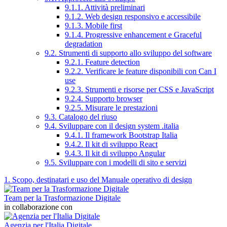
9.1.1. Attività preliminari
9.1.2. Web design responsivo e accessibile
9.1.3. Mobile first
9.1.4. Progressive enhancement e Graceful
degradation
9.2. Strumenti di supporto allo sviluppo del software
9.2.1. Feature detection
9.2.2. Verificare le feature disponibili con Can I
use
9.2.3. Strumenti e risorse per CSS e JavaScript
9.2.4. Supporto browser
9.2.5. Misurare le prestazioni
9.3. Catalogo del riuso
9.4. Sviluppare con il design system .italia
9.4.1. Il framework Bootstrap Italia
9.4.2. Il kit di sviluppo React
9.4.3. Il kit di sviluppo Angular
9.5. Sviluppare con i modelli di sito e servizi
1. Scopo, destinatari e uso del Manuale operativo di design
Team per la Trasformazione Digitale
in collaborazione con
Agenzia per l'Italia Digitale