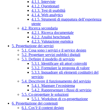
4.1.1. Interviste
4.1.2. Questionari
4.1.3. Test di usabilità
4.1.4. Web analytics
4.1.5. Strumenti di mappatura dell’esperienza
utente
4.2. Ricerca secondaria
4.2.1. Ricerca documentale
4.2.2. Analisi benchmark
4.2.3. Valutazione euristica
5. Progettazione dei servizi
5.1. Cosa sono i servizi e il service design
5.2. Progettare servizi pubblici digitali
5.3. Definire il modello di servizio
5.3.1. Identificare gli attori coinvolti
5.3.2. Formulare la proposta di valore
5.3.3. Inquadrare gli elementi costitutivi del
servizio
5.4. Descrivere il funzionamento del servizio
5.4.1. Mappare l’ecosistema
5.4.2. Rappresentare i flussi di servizio
5.5. Co-progettare le soluzioni
5.5.1. Workshop di co-progettazione
6. Progettazione dei contenuti
6.1. Cos’è il content design