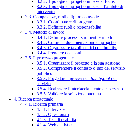
3.2.2. Tipologie di progetto in base al focus
3.2.3. Tipologie di progetto in base all’ambito di
intervento
3.3. Competenze, ruoli e figure coinvolte
3.3.1. Coordinatore di progetto
3.3.2. Definire ruoli e responsabilità
3.4. Metodo di lavoro
3.4.1. Definire processi, strumenti e rituali
3.4.2. Curare la documentazione di progetto
3.4.3. Organizzare tavoli tecnici collaborativi
3.4.4. Prendere decisioni
3.5. Il processo progettuale
3.5.1. Organizzare il progetto e la sua gestione
3.5.2. Comprendere il contesto d’uso del servizio
pubblico
3.5.3. Progettare i processi e i
touchpoint
del
servizio
3.5.4. Realizzare l’interfaccia utente del servizio
3.5.5. Validare la soluzione ottenuta
4. Ricerca progettuale
4.1. Ricerca primaria
4.1.1. Interviste
4.1.2. Questionari
4.1.3. Test di usabilità
4.1.4. Web analytics