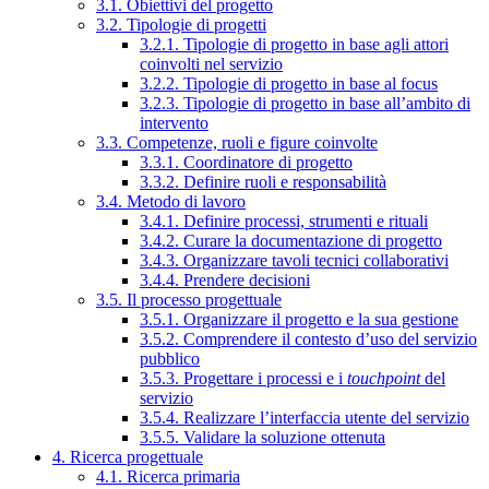
3.1. Obiettivi del progetto
3.2. Tipologie di progetti
3.2.1. Tipologie di progetto in base agli attori
coinvolti nel servizio
3.2.2. Tipologie di progetto in base al focus
3.2.3. Tipologie di progetto in base all’ambito di
intervento
3.3. Competenze, ruoli e figure coinvolte
3.3.1. Coordinatore di progetto
3.3.2. Definire ruoli e responsabilità
3.4. Metodo di lavoro
3.4.1. Definire processi, strumenti e rituali
3.4.2. Curare la documentazione di progetto
3.4.3. Organizzare tavoli tecnici collaborativi
3.4.4. Prendere decisioni
3.5. Il processo progettuale
3.5.1. Organizzare il progetto e la sua gestione
3.5.2. Comprendere il contesto d’uso del servizio
pubblico
3.5.3. Progettare i processi e i
touchpoint
del
servizio
3.5.4. Realizzare l’interfaccia utente del servizio
3.5.5. Validare la soluzione ottenuta
4. Ricerca progettuale
4.1. Ricerca primaria