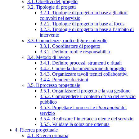
3.1. Obiettivi del progetto
3.2. Tipologie di progetti
3.2.1. Tipologie di progetto in base agli attori
coinvolti nel servizio
3.2.2. Tipologie di progetto in base al focus
3.2.3. Tipologie di progetto in base all’ambito di
intervento
3.3. Competenze, ruoli e figure coinvolte
3.3.1. Coordinatore di progetto
3.3.2. Definire ruoli e responsabilità
3.4. Metodo di lavoro
3.4.1. Definire processi, strumenti e rituali
3.4.2. Curare la documentazione di progetto
3.4.3. Organizzare tavoli tecnici collaborativi
3.4.4. Prendere decisioni
3.5. Il processo progettuale
3.5.1. Organizzare il progetto e la sua gestione
3.5.2. Comprendere il contesto d’uso del servizio
pubblico
3.5.3. Progettare i processi e i
touchpoint
del
servizio
3.5.4. Realizzare l’interfaccia utente del servizio
3.5.5. Validare la soluzione ottenuta
4. Ricerca progettuale
4.1. Ricerca primaria