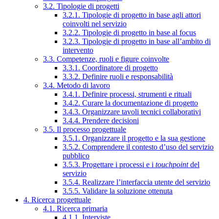
3.2. Tipologie di progetti
3.2.1. Tipologie di progetto in base agli attori
coinvolti nel servizio
3.2.2. Tipologie di progetto in base al focus
3.2.3. Tipologie di progetto in base all’ambito di
intervento
3.3. Competenze, ruoli e figure coinvolte
3.3.1. Coordinatore di progetto
3.3.2. Definire ruoli e responsabilità
3.4. Metodo di lavoro
3.4.1. Definire processi, strumenti e rituali
3.4.2. Curare la documentazione di progetto
3.4.3. Organizzare tavoli tecnici collaborativi
3.4.4. Prendere decisioni
3.5. Il processo progettuale
3.5.1. Organizzare il progetto e la sua gestione
3.5.2. Comprendere il contesto d’uso del servizio
pubblico
3.5.3. Progettare i processi e i
touchpoint
del
servizio
3.5.4. Realizzare l’interfaccia utente del servizio
3.5.5. Validare la soluzione ottenuta
4. Ricerca progettuale
4.1. Ricerca primaria
4.1.1. Interviste