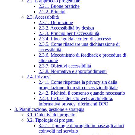
2.2. L’approccio progettuale
2.2.1. Buone pratiche
2.2.2. Principi
2.3. Accessibilità
2.3.1. Definizione
2.3.2. Accessibilità by design
2.3.3. Principi per l’accessibilità
2.3.4. Linee guida e criteri di successo
2.3.5. Come rilasciare una dichiarazione di
accessibilità
2.3.6. Meccanismo di feedback e procedura di
attuazione
2.3.7. Obiettivi accessibilità
2.3.8. Normativa e approfondimenti
2.4. Privacy
2.4.1. Come rispettare la privacy sin dalla
progettazione di un sito o servizio digitale
2.4.2. Richiedi il consenso quando necessario
2.4.3. Le basi del sito web: architettura,
informativa privacy, riferimenti DPO
3. Pianificazione, gestione e strategia
3.1. Obiettivi del progetto
3.2. Tipologie di progetti
3.2.1. Tipologie di progetto in base agli attori
coinvolti nel servizio