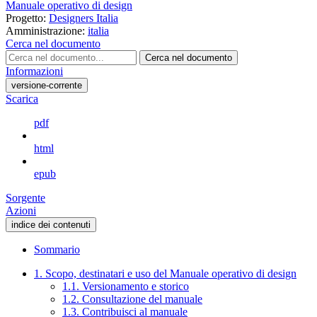
Manuale operativo di design
Progetto:
Designers Italia
Amministrazione:
italia
Cerca nel documento
Cerca nel documento
Informazioni
versione-corrente
Scarica
pdf
html
epub
Sorgente
Azioni
indice dei contenuti
Sommario
1. Scopo, destinatari e uso del Manuale operativo di design
1.1. Versionamento e storico
1.2. Consultazione del manuale
1.3. Contribuisci al manuale