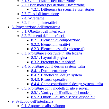
7.1. Caratteristiche dell’interazione
7.2. User stories per definire l’interazione
7.2.1. Differenza tra scenari e user stories
7.3. Flussi di interazione
7.4. Wireframe
7.5. Prototipi interattivi
8. Progettazione dell’interfaccia
8.1. Obiettivi dell’interfaccia
8.2. Elementi dell’interfaccia
8.2.1. Elementi di composizione
8.2.2. Elementi interattivi
8.2.3. Elementi testuali (microtesti)
8.3. Progettare e costruire in alta fedeltà
8.3.1. Layout di pagina
8.3.2. Prototipi in alta fedeltà
8.4. Progettare con il design system .italia
8.4.1. Documentazione
8.4.2. Benefici del design system
8.4.3. Risorse operative
8.4.4. Come contribuire al design system .italia
8.5. Progettare con i modelli di sito e servizi
8.5.1. Vantaggi dell’utilizzo dei modelli
8.5.2. I modelli di sito e servizi disponibili
9. Sviluppo dell’interfaccia
9.1. Approccio allo sviluppo