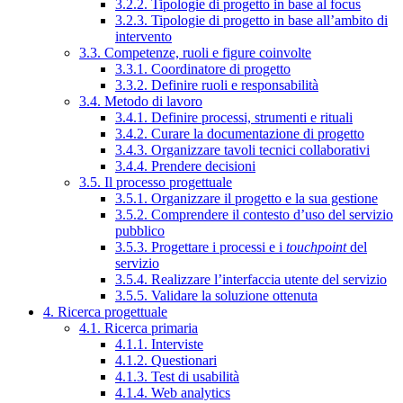
3.2.2. Tipologie di progetto in base al focus
3.2.3. Tipologie di progetto in base all’ambito di
intervento
3.3. Competenze, ruoli e figure coinvolte
3.3.1. Coordinatore di progetto
3.3.2. Definire ruoli e responsabilità
3.4. Metodo di lavoro
3.4.1. Definire processi, strumenti e rituali
3.4.2. Curare la documentazione di progetto
3.4.3. Organizzare tavoli tecnici collaborativi
3.4.4. Prendere decisioni
3.5. Il processo progettuale
3.5.1. Organizzare il progetto e la sua gestione
3.5.2. Comprendere il contesto d’uso del servizio
pubblico
3.5.3. Progettare i processi e i
touchpoint
del
servizio
3.5.4. Realizzare l’interfaccia utente del servizio
3.5.5. Validare la soluzione ottenuta
4. Ricerca progettuale
4.1. Ricerca primaria
4.1.1. Interviste
4.1.2. Questionari
4.1.3. Test di usabilità
4.1.4. Web analytics