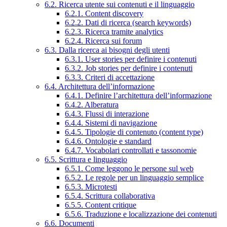
6.2. Ricerca utente sui contenuti e il linguaggio
6.2.1. Content discovery
6.2.2. Dati di ricerca (search keywords)
6.2.3. Ricerca tramite analytics
6.2.4. Ricerca sui forum
6.3. Dalla ricerca ai bisogni degli utenti
6.3.1. User stories per definire i contenuti
6.3.2. Job stories per definire i contenuti
6.3.3. Criteri di accettazione
6.4. Architettura dell’informazione
6.4.1. Definire l’architettura dell’informazione
6.4.2. Alberatura
6.4.3. Flussi di interazione
6.4.4. Sistemi di navigazione
6.4.5. Tipologie di contenuto (content type)
6.4.6. Ontologie e standard
6.4.7. Vocabolari controllati e tassonomie
6.5. Scrittura e linguaggio
6.5.1. Come leggono le persone sul web
6.5.2. Le regole per un linguaggio semplice
6.5.3. Microtesti
6.5.4. Scrittura collaborativa
6.5.5. Content critique
6.5.6. Traduzione e localizzazione dei contenuti
6.6. Documenti