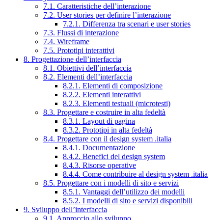
7.1. Caratteristiche dell’interazione
7.2. User stories per definire l’interazione
7.2.1. Differenza tra scenari e user stories
7.3. Flussi di interazione
7.4. Wireframe
7.5. Prototipi interattivi
8. Progettazione dell’interfaccia
8.1. Obiettivi dell’interfaccia
8.2. Elementi dell’interfaccia
8.2.1. Elementi di composizione
8.2.2. Elementi interattivi
8.2.3. Elementi testuali (microtesti)
8.3. Progettare e costruire in alta fedeltà
8.3.1. Layout di pagina
8.3.2. Prototipi in alta fedeltà
8.4. Progettare con il design system .italia
8.4.1. Documentazione
8.4.2. Benefici del design system
8.4.3. Risorse operative
8.4.4. Come contribuire al design system .italia
8.5. Progettare con i modelli di sito e servizi
8.5.1. Vantaggi dell’utilizzo dei modelli
8.5.2. I modelli di sito e servizi disponibili
9. Sviluppo dell’interfaccia
9.1. Approccio allo sviluppo