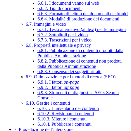
6.6.1. I documenti vanno sul web
6.6.2. Tipi di documenti
6.6.3. Formato di lettura dei documenti elettronici
6.6.4. Modalità di produzione dei documenti
6.7. Immagini e video
6.7.1. Testo alternativo (alt text) per le immagini
6.7.2. Sottotitoli per i video
6.7.3. Trascrizioni per i video
6.8. Proprietà intellettuale e privacy
6.8.1. Pubblicazione di contenuti prodotti dalla
Pubblica Amministrazione
6.8.2. Pubblicazione di contenuti non prodotti
dalla Pubblica Amministrazione
6.8.3. Consenso dei soggetti ritratti
6.9. Ottimizzazione per i motori di ricerca (SEO)
6.9.1. I fattori
on-page
6.9.2. I fattori
off-page
6.9.3. Strumenti di diagnostica SEO: Search
Console
6.10. Gestire i contenuti
6.10.1. L’inventario dei contenuti
6.10.2. Revisionare i contenuti
6.10.3. Migrare i contenuti
6.10.4. Pubblicare i contenuti
7. Progettazione dell’interazione