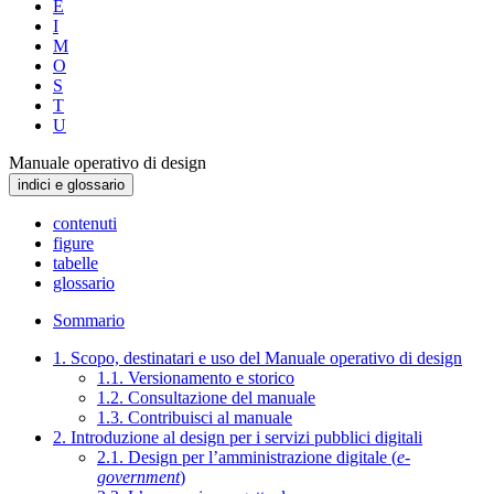
E
I
M
O
S
T
U
Manuale operativo di design
indici e glossario
contenuti
figure
tabelle
glossario
Sommario
1. Scopo, destinatari e uso del Manuale operativo di design
1.1. Versionamento e storico
1.2. Consultazione del manuale
1.3. Contribuisci al manuale
2. Introduzione al design per i servizi pubblici digitali
2.1. Design per l’amministrazione digitale (
e-
government
)