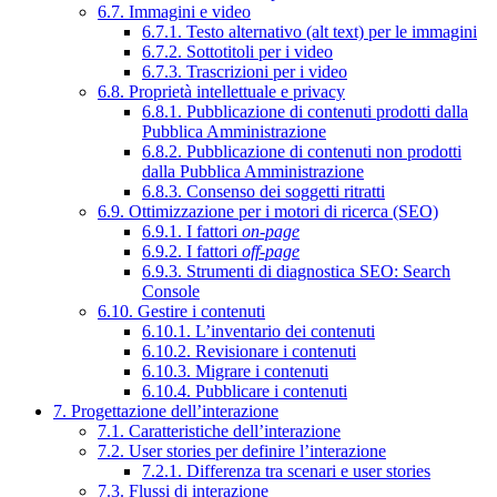
6.7. Immagini e video
6.7.1. Testo alternativo (alt text) per le immagini
6.7.2. Sottotitoli per i video
6.7.3. Trascrizioni per i video
6.8. Proprietà intellettuale e privacy
6.8.1. Pubblicazione di contenuti prodotti dalla
Pubblica Amministrazione
6.8.2. Pubblicazione di contenuti non prodotti
dalla Pubblica Amministrazione
6.8.3. Consenso dei soggetti ritratti
6.9. Ottimizzazione per i motori di ricerca (SEO)
6.9.1. I fattori
on-page
6.9.2. I fattori
off-page
6.9.3. Strumenti di diagnostica SEO: Search
Console
6.10. Gestire i contenuti
6.10.1. L’inventario dei contenuti
6.10.2. Revisionare i contenuti
6.10.3. Migrare i contenuti
6.10.4. Pubblicare i contenuti
7. Progettazione dell’interazione
7.1. Caratteristiche dell’interazione
7.2. User stories per definire l’interazione
7.2.1. Differenza tra scenari e user stories
7.3. Flussi di interazione