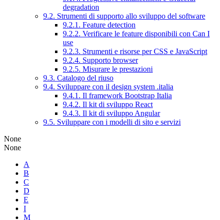
degradation
9.2. Strumenti di supporto allo sviluppo del software
9.2.1. Feature detection
9.2.2. Verificare le feature disponibili con Can I
use
9.2.3. Strumenti e risorse per CSS e JavaScript
9.2.4. Supporto browser
9.2.5. Misurare le prestazioni
9.3. Catalogo del riuso
9.4. Sviluppare con il design system .italia
9.4.1. Il framework Bootstrap Italia
9.4.2. Il kit di sviluppo React
9.4.3. Il kit di sviluppo Angular
9.5. Sviluppare con i modelli di sito e servizi
None
None
A
B
C
D
E
I
M