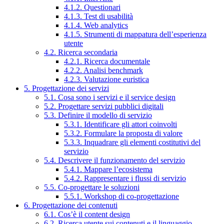
4.1.2. Questionari
4.1.3. Test di usabilità
4.1.4. Web analytics
4.1.5. Strumenti di mappatura dell’esperienza
utente
4.2. Ricerca secondaria
4.2.1. Ricerca documentale
4.2.2. Analisi benchmark
4.2.3. Valutazione euristica
5. Progettazione dei servizi
5.1. Cosa sono i servizi e il service design
5.2. Progettare servizi pubblici digitali
5.3. Definire il modello di servizio
5.3.1. Identificare gli attori coinvolti
5.3.2. Formulare la proposta di valore
5.3.3. Inquadrare gli elementi costitutivi del
servizio
5.4. Descrivere il funzionamento del servizio
5.4.1. Mappare l’ecosistema
5.4.2. Rappresentare i flussi di servizio
5.5. Co-progettare le soluzioni
5.5.1. Workshop di co-progettazione
6. Progettazione dei contenuti
6.1. Cos’è il content design
6.2. Ricerca utente sui contenuti e il linguaggio