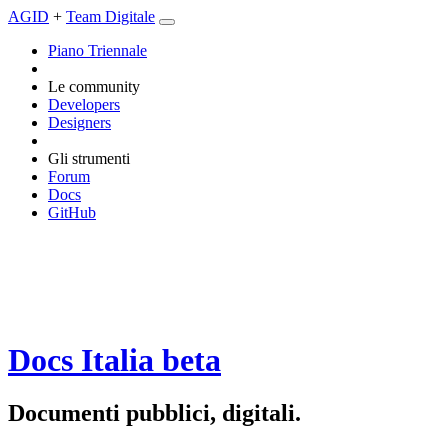
AGID
+
Team Digitale
Piano Triennale
Le community
Developers
Designers
Gli strumenti
Forum
Docs
GitHub
Docs Italia
beta
Documenti pubblici, digitali.