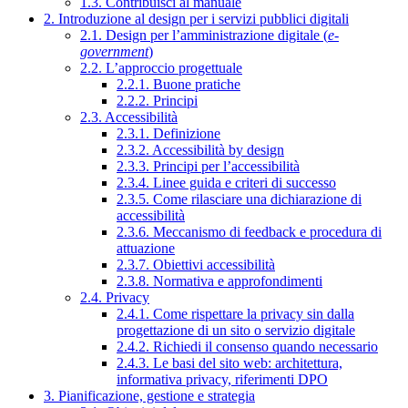
1.3. Contribuisci al manuale
2. Introduzione al design per i servizi pubblici digitali
2.1. Design per l’amministrazione digitale (
e-
government
)
2.2. L’approccio progettuale
2.2.1. Buone pratiche
2.2.2. Principi
2.3. Accessibilità
2.3.1. Definizione
2.3.2. Accessibilità by design
2.3.3. Principi per l’accessibilità
2.3.4. Linee guida e criteri di successo
2.3.5. Come rilasciare una dichiarazione di
accessibilità
2.3.6. Meccanismo di feedback e procedura di
attuazione
2.3.7. Obiettivi accessibilità
2.3.8. Normativa e approfondimenti
2.4. Privacy
2.4.1. Come rispettare la privacy sin dalla
progettazione di un sito o servizio digitale
2.4.2. Richiedi il consenso quando necessario
2.4.3. Le basi del sito web: architettura,
informativa privacy, riferimenti DPO
3. Pianificazione, gestione e strategia