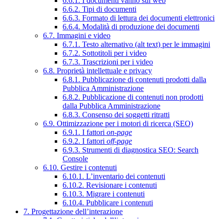
6.6.1. I documenti vanno sul web
6.6.2. Tipi di documenti
6.6.3. Formato di lettura dei documenti elettronici
6.6.4. Modalità di produzione dei documenti
6.7. Immagini e video
6.7.1. Testo alternativo (alt text) per le immagini
6.7.2. Sottotitoli per i video
6.7.3. Trascrizioni per i video
6.8. Proprietà intellettuale e privacy
6.8.1. Pubblicazione di contenuti prodotti dalla
Pubblica Amministrazione
6.8.2. Pubblicazione di contenuti non prodotti
dalla Pubblica Amministrazione
6.8.3. Consenso dei soggetti ritratti
6.9. Ottimizzazione per i motori di ricerca (SEO)
6.9.1. I fattori
on-page
6.9.2. I fattori
off-page
6.9.3. Strumenti di diagnostica SEO: Search
Console
6.10. Gestire i contenuti
6.10.1. L’inventario dei contenuti
6.10.2. Revisionare i contenuti
6.10.3. Migrare i contenuti
6.10.4. Pubblicare i contenuti
7. Progettazione dell’interazione