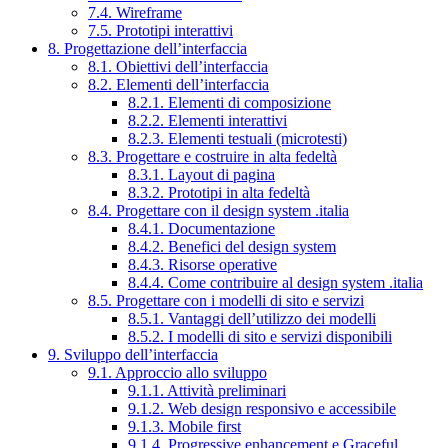
7.4. Wireframe
7.5. Prototipi interattivi
8. Progettazione dell’interfaccia
8.1. Obiettivi dell’interfaccia
8.2. Elementi dell’interfaccia
8.2.1. Elementi di composizione
8.2.2. Elementi interattivi
8.2.3. Elementi testuali (microtesti)
8.3. Progettare e costruire in alta fedeltà
8.3.1. Layout di pagina
8.3.2. Prototipi in alta fedeltà
8.4. Progettare con il design system .italia
8.4.1. Documentazione
8.4.2. Benefici del design system
8.4.3. Risorse operative
8.4.4. Come contribuire al design system .italia
8.5. Progettare con i modelli di sito e servizi
8.5.1. Vantaggi dell’utilizzo dei modelli
8.5.2. I modelli di sito e servizi disponibili
9. Sviluppo dell’interfaccia
9.1. Approccio allo sviluppo
9.1.1. Attività preliminari
9.1.2. Web design responsivo e accessibile
9.1.3. Mobile first
9.1.4. Progressive enhancement e Graceful