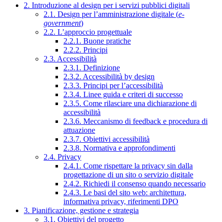
2. Introduzione al design per i servizi pubblici digitali
2.1. Design per l’amministrazione digitale (
e-
government
)
2.2. L’approccio progettuale
2.2.1. Buone pratiche
2.2.2. Principi
2.3. Accessibilità
2.3.1. Definizione
2.3.2. Accessibilità by design
2.3.3. Principi per l’accessibilità
2.3.4. Linee guida e criteri di successo
2.3.5. Come rilasciare una dichiarazione di
accessibilità
2.3.6. Meccanismo di feedback e procedura di
attuazione
2.3.7. Obiettivi accessibilità
2.3.8. Normativa e approfondimenti
2.4. Privacy
2.4.1. Come rispettare la privacy sin dalla
progettazione di un sito o servizio digitale
2.4.2. Richiedi il consenso quando necessario
2.4.3. Le basi del sito web: architettura,
informativa privacy, riferimenti DPO
3. Pianificazione, gestione e strategia
3.1. Obiettivi del progetto