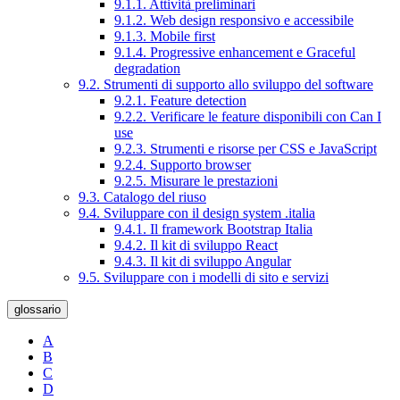
9.1.1. Attività preliminari
9.1.2. Web design responsivo e accessibile
9.1.3. Mobile first
9.1.4. Progressive enhancement e Graceful
degradation
9.2. Strumenti di supporto allo sviluppo del software
9.2.1. Feature detection
9.2.2. Verificare le feature disponibili con Can I
use
9.2.3. Strumenti e risorse per CSS e JavaScript
9.2.4. Supporto browser
9.2.5. Misurare le prestazioni
9.3. Catalogo del riuso
9.4. Sviluppare con il design system .italia
9.4.1. Il framework Bootstrap Italia
9.4.2. Il kit di sviluppo React
9.4.3. Il kit di sviluppo Angular
9.5. Sviluppare con i modelli di sito e servizi
glossario
A
B
C
D