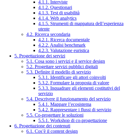
4.1.1. Interviste
4.1.2. Questionari
4.1.3. Test di usabilità
4.1.4. Web analytics
4.1.5. Strumenti di mappatura dell’esperienza
utente
4.2. Ricerca secondaria
4.2.1. Ricerca documentale
4.2.2. Analisi benchmark
4.2.3. Valutazione euristica
5. Progettazione dei servizi
5.1. Cosa sono i servizi e il service design
5.2. Progettare servizi pubblici digitali
5.3. Definire il modello di servizio
5.3.1. Identificare gli attori coinvolti
5.3.2. Formulare la proposta di valore
5.3.3. Inquadrare gli elementi costitutivi del
servizio
5.4. Descrivere il funzionamento del servizio
5.4.1. Mappare l’ecosistema
5.4.2. Rappresentare i flussi di servizio
5.5. Co-progettare le soluzioni
5.5.1. Workshop di co-progettazione
6. Progettazione dei contenuti
6.1. Cos’è il content design