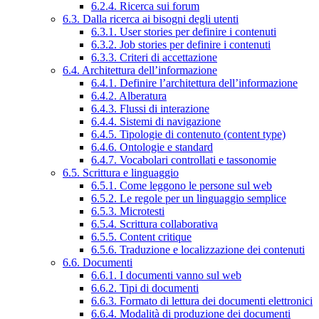
6.2.4. Ricerca sui forum
6.3. Dalla ricerca ai bisogni degli utenti
6.3.1. User stories per definire i contenuti
6.3.2. Job stories per definire i contenuti
6.3.3. Criteri di accettazione
6.4. Architettura dell’informazione
6.4.1. Definire l’architettura dell’informazione
6.4.2. Alberatura
6.4.3. Flussi di interazione
6.4.4. Sistemi di navigazione
6.4.5. Tipologie di contenuto (content type)
6.4.6. Ontologie e standard
6.4.7. Vocabolari controllati e tassonomie
6.5. Scrittura e linguaggio
6.5.1. Come leggono le persone sul web
6.5.2. Le regole per un linguaggio semplice
6.5.3. Microtesti
6.5.4. Scrittura collaborativa
6.5.5. Content critique
6.5.6. Traduzione e localizzazione dei contenuti
6.6. Documenti
6.6.1. I documenti vanno sul web
6.6.2. Tipi di documenti
6.6.3. Formato di lettura dei documenti elettronici
6.6.4. Modalità di produzione dei documenti