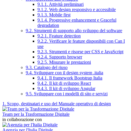
9.1.1. Attività preliminari
9.1.2. Web design responsivo e accessibile
9.1.3. Mobile first
9.1.4. Progressive enhancement e Graceful
degradation
9.2. Strumenti di supporto allo sviluppo del software
9.2.1. Feature detection
9.2.2. Verificare le feature disponibili con Can I
use
9.2.3. Strumenti e risorse per CSS e JavaScript
9.2.4. Supporto browser
9.2.5. Misurare le prestazioni
9.3. Catalogo del riuso
9.4. Sviluppare con il design system .italia
9.4.1. Il framework Bootstrap Italia
9.4.2. Il kit di sviluppo React
9.4.3. Il kit di sviluppo Angular
9.5. Sviluppare con i modelli di sito e servizi
1. Scopo, destinatari e uso del Manuale operativo di design
Team per la Trasformazione Digitale
in collaborazione con
Agenzia per l'Italia Digitale