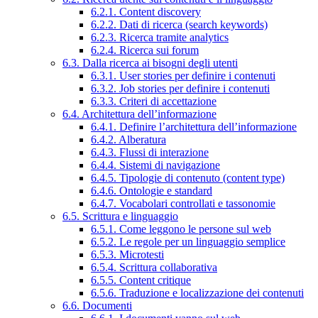
6.2.1. Content discovery
6.2.2. Dati di ricerca (search keywords)
6.2.3. Ricerca tramite analytics
6.2.4. Ricerca sui forum
6.3. Dalla ricerca ai bisogni degli utenti
6.3.1. User stories per definire i contenuti
6.3.2. Job stories per definire i contenuti
6.3.3. Criteri di accettazione
6.4. Architettura dell’informazione
6.4.1. Definire l’architettura dell’informazione
6.4.2. Alberatura
6.4.3. Flussi di interazione
6.4.4. Sistemi di navigazione
6.4.5. Tipologie di contenuto (content type)
6.4.6. Ontologie e standard
6.4.7. Vocabolari controllati e tassonomie
6.5. Scrittura e linguaggio
6.5.1. Come leggono le persone sul web
6.5.2. Le regole per un linguaggio semplice
6.5.3. Microtesti
6.5.4. Scrittura collaborativa
6.5.5. Content critique
6.5.6. Traduzione e localizzazione dei contenuti
6.6. Documenti