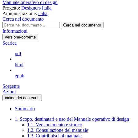
Manuale operativo di design
Progetto:
Designers Italia
Amministrazione:
italia
Cerca nel documento
Cerca nel documento
Informazioni
versione-corrente
Scarica
pdf
html
epub
Sorgente
Azioni
indice dei contenuti
Sommario
1. Scopo, destinatari e uso del Manuale operativo di design
1.1. Versionamento e storico
1.2. Consultazione del manuale
1.3. Contribuisci al manuale