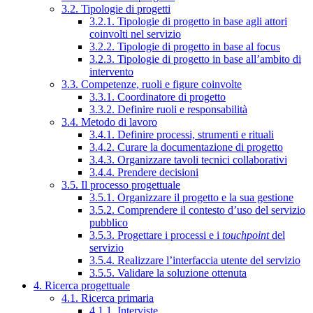
3.2. Tipologie di progetti
3.2.1. Tipologie di progetto in base agli attori
coinvolti nel servizio
3.2.2. Tipologie di progetto in base al focus
3.2.3. Tipologie di progetto in base all’ambito di
intervento
3.3. Competenze, ruoli e figure coinvolte
3.3.1. Coordinatore di progetto
3.3.2. Definire ruoli e responsabilità
3.4. Metodo di lavoro
3.4.1. Definire processi, strumenti e rituali
3.4.2. Curare la documentazione di progetto
3.4.3. Organizzare tavoli tecnici collaborativi
3.4.4. Prendere decisioni
3.5. Il processo progettuale
3.5.1. Organizzare il progetto e la sua gestione
3.5.2. Comprendere il contesto d’uso del servizio
pubblico
3.5.3. Progettare i processi e i
touchpoint
del
servizio
3.5.4. Realizzare l’interfaccia utente del servizio
3.5.5. Validare la soluzione ottenuta
4. Ricerca progettuale
4.1. Ricerca primaria
4.1.1. Interviste