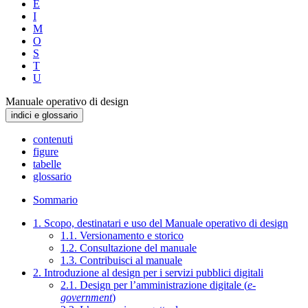
E
I
M
O
S
T
U
Manuale operativo di design
indici e glossario
contenuti
figure
tabelle
glossario
Sommario
1. Scopo, destinatari e uso del Manuale operativo di design
1.1. Versionamento e storico
1.2. Consultazione del manuale
1.3. Contribuisci al manuale
2. Introduzione al design per i servizi pubblici digitali
2.1. Design per l’amministrazione digitale (
e-
government
)