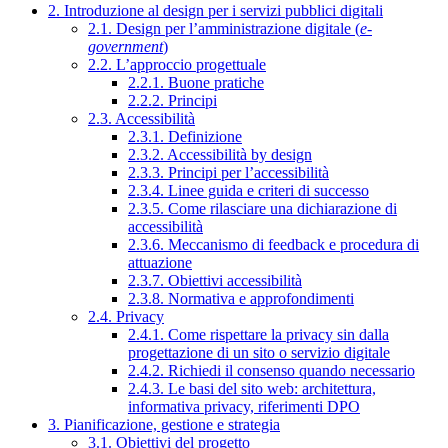
2. Introduzione al design per i servizi pubblici digitali
2.1. Design per l’amministrazione digitale (
e-
government
)
2.2. L’approccio progettuale
2.2.1. Buone pratiche
2.2.2. Principi
2.3. Accessibilità
2.3.1. Definizione
2.3.2. Accessibilità by design
2.3.3. Principi per l’accessibilità
2.3.4. Linee guida e criteri di successo
2.3.5. Come rilasciare una dichiarazione di
accessibilità
2.3.6. Meccanismo di feedback e procedura di
attuazione
2.3.7. Obiettivi accessibilità
2.3.8. Normativa e approfondimenti
2.4. Privacy
2.4.1. Come rispettare la privacy sin dalla
progettazione di un sito o servizio digitale
2.4.2. Richiedi il consenso quando necessario
2.4.3. Le basi del sito web: architettura,
informativa privacy, riferimenti DPO
3. Pianificazione, gestione e strategia
3.1. Obiettivi del progetto