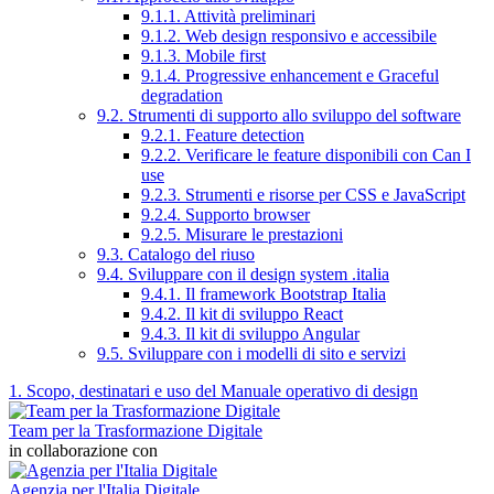
9.1.1. Attività preliminari
9.1.2. Web design responsivo e accessibile
9.1.3. Mobile first
9.1.4. Progressive enhancement e Graceful
degradation
9.2. Strumenti di supporto allo sviluppo del software
9.2.1. Feature detection
9.2.2. Verificare le feature disponibili con Can I
use
9.2.3. Strumenti e risorse per CSS e JavaScript
9.2.4. Supporto browser
9.2.5. Misurare le prestazioni
9.3. Catalogo del riuso
9.4. Sviluppare con il design system .italia
9.4.1. Il framework Bootstrap Italia
9.4.2. Il kit di sviluppo React
9.4.3. Il kit di sviluppo Angular
9.5. Sviluppare con i modelli di sito e servizi
1. Scopo, destinatari e uso del Manuale operativo di design
Team per la Trasformazione Digitale
in collaborazione con
Agenzia per l'Italia Digitale