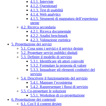
4.1.1. Interviste
4.1.2. Questionari
4.1.3. Test di usabilità
4.1.4. Web analytics
4.1.5. Strumenti di mappatura dell’esperienza
utente
4.2. Ricerca secondaria
4.2.1. Ricerca documentale
4.2.2. Analisi benchmark
4.2.3. Valutazione euristica
5. Progettazione dei servizi
5.1. Cosa sono i servizi e il service design
5.2. Progettare servizi pubblici digitali
5.3. Definire il modello di servizio
5.3.1. Identificare gli attori coinvolti
5.3.2. Formulare la proposta di valore
5.3.3. Inquadrare gli elementi costitutivi del
servizio
5.4. Descrivere il funzionamento del servizio
5.4.1. Mappare l’ecosistema
5.4.2. Rappresentare i flussi di servizio
5.5. Co-progettare le soluzioni
5.5.1. Workshop di co-progettazione
6. Progettazione dei contenuti
6.1. Cos’è il content design