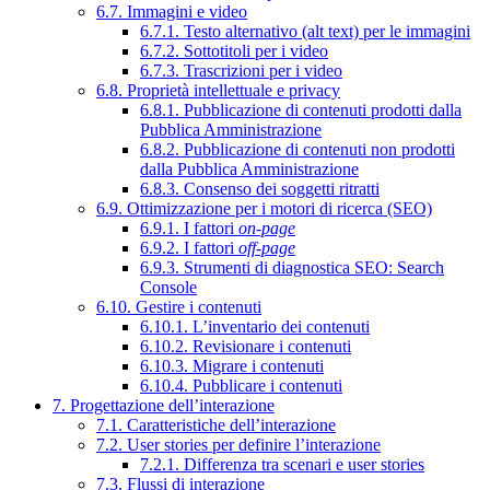
6.7. Immagini e video
6.7.1. Testo alternativo (alt text) per le immagini
6.7.2. Sottotitoli per i video
6.7.3. Trascrizioni per i video
6.8. Proprietà intellettuale e privacy
6.8.1. Pubblicazione di contenuti prodotti dalla
Pubblica Amministrazione
6.8.2. Pubblicazione di contenuti non prodotti
dalla Pubblica Amministrazione
6.8.3. Consenso dei soggetti ritratti
6.9. Ottimizzazione per i motori di ricerca (SEO)
6.9.1. I fattori
on-page
6.9.2. I fattori
off-page
6.9.3. Strumenti di diagnostica SEO: Search
Console
6.10. Gestire i contenuti
6.10.1. L’inventario dei contenuti
6.10.2. Revisionare i contenuti
6.10.3. Migrare i contenuti
6.10.4. Pubblicare i contenuti
7. Progettazione dell’interazione
7.1. Caratteristiche dell’interazione
7.2. User stories per definire l’interazione
7.2.1. Differenza tra scenari e user stories
7.3. Flussi di interazione