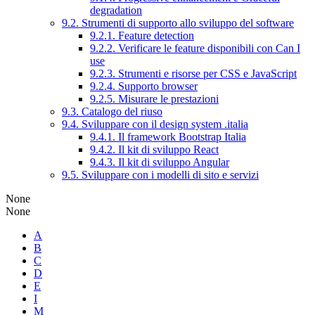
degradation
9.2. Strumenti di supporto allo sviluppo del software
9.2.1. Feature detection
9.2.2. Verificare le feature disponibili con Can I
use
9.2.3. Strumenti e risorse per CSS e JavaScript
9.2.4. Supporto browser
9.2.5. Misurare le prestazioni
9.3. Catalogo del riuso
9.4. Sviluppare con il design system .italia
9.4.1. Il framework Bootstrap Italia
9.4.2. Il kit di sviluppo React
9.4.3. Il kit di sviluppo Angular
9.5. Sviluppare con i modelli di sito e servizi
None
None
A
B
C
D
E
I
M