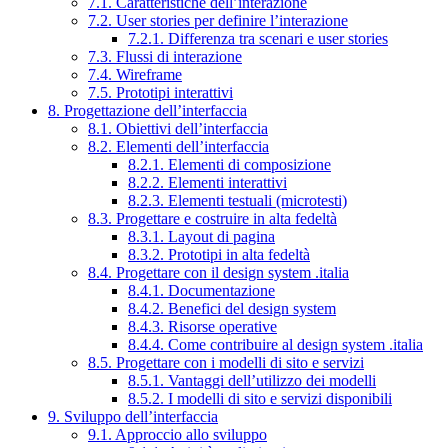
7.1. Caratteristiche dell’interazione
7.2. User stories per definire l’interazione
7.2.1. Differenza tra scenari e user stories
7.3. Flussi di interazione
7.4. Wireframe
7.5. Prototipi interattivi
8. Progettazione dell’interfaccia
8.1. Obiettivi dell’interfaccia
8.2. Elementi dell’interfaccia
8.2.1. Elementi di composizione
8.2.2. Elementi interattivi
8.2.3. Elementi testuali (microtesti)
8.3. Progettare e costruire in alta fedeltà
8.3.1. Layout di pagina
8.3.2. Prototipi in alta fedeltà
8.4. Progettare con il design system .italia
8.4.1. Documentazione
8.4.2. Benefici del design system
8.4.3. Risorse operative
8.4.4. Come contribuire al design system .italia
8.5. Progettare con i modelli di sito e servizi
8.5.1. Vantaggi dell’utilizzo dei modelli
8.5.2. I modelli di sito e servizi disponibili
9. Sviluppo dell’interfaccia
9.1. Approccio allo sviluppo