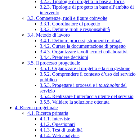
3.2.2. Tipologie di progetto in base al focus
3.2.3. Tipologie di progetto in base all’ambito di
intervento
3.3. Competenze, ruoli e figure coinvolte
3.3.1. Coordinatore di progetto
3.3.2. Definire ruoli e responsabilità
3.4. Metodo di lavoro
3.4.1. Definire processi, strumenti e rituali
3.4.2. Curare la documentazione di progetto
3.4.3. Organizzare tavoli tecnici collaborativi
3.4.4. Prendere decisioni
3.5. Il processo progettuale
3.5.1. Organizzare il progetto e la sua gestione
3.5.2. Comprendere il contesto d’uso del servizio
pubblico
3.5.3. Progettare i processi e i
touchpoint
del
servizio
3.5.4. Realizzare l’interfaccia utente del servizio
3.5.5. Validare la soluzione ottenuta
4. Ricerca progettuale
4.1. Ricerca primaria
4.1.1. Interviste
4.1.2. Questionari
4.1.3. Test di usabilità
4.1.4. Web analytics