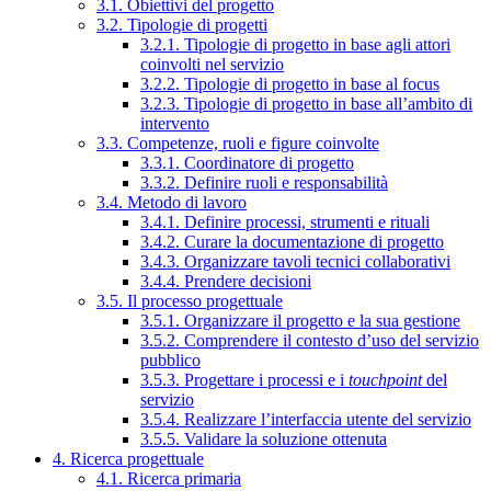
3.1. Obiettivi del progetto
3.2. Tipologie di progetti
3.2.1. Tipologie di progetto in base agli attori
coinvolti nel servizio
3.2.2. Tipologie di progetto in base al focus
3.2.3. Tipologie di progetto in base all’ambito di
intervento
3.3. Competenze, ruoli e figure coinvolte
3.3.1. Coordinatore di progetto
3.3.2. Definire ruoli e responsabilità
3.4. Metodo di lavoro
3.4.1. Definire processi, strumenti e rituali
3.4.2. Curare la documentazione di progetto
3.4.3. Organizzare tavoli tecnici collaborativi
3.4.4. Prendere decisioni
3.5. Il processo progettuale
3.5.1. Organizzare il progetto e la sua gestione
3.5.2. Comprendere il contesto d’uso del servizio
pubblico
3.5.3. Progettare i processi e i
touchpoint
del
servizio
3.5.4. Realizzare l’interfaccia utente del servizio
3.5.5. Validare la soluzione ottenuta
4. Ricerca progettuale
4.1. Ricerca primaria