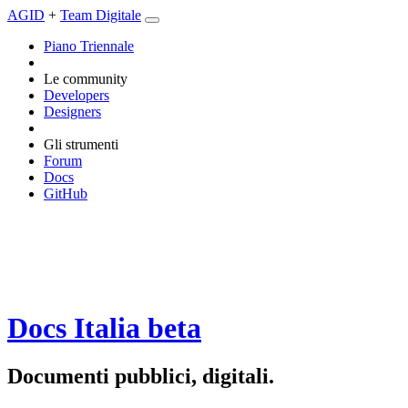
AGID
+
Team Digitale
Piano Triennale
Le community
Developers
Designers
Gli strumenti
Forum
Docs
GitHub
Docs Italia
beta
Documenti pubblici, digitali.