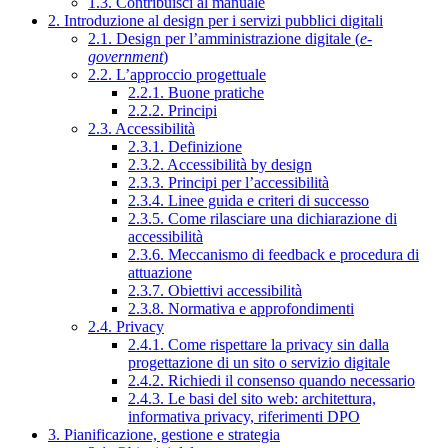
1.3. Contribuisci al manuale
2. Introduzione al design per i servizi pubblici digitali
2.1. Design per l’amministrazione digitale (
e-
government
)
2.2. L’approccio progettuale
2.2.1. Buone pratiche
2.2.2. Principi
2.3. Accessibilità
2.3.1. Definizione
2.3.2. Accessibilità by design
2.3.3. Principi per l’accessibilità
2.3.4. Linee guida e criteri di successo
2.3.5. Come rilasciare una dichiarazione di
accessibilità
2.3.6. Meccanismo di feedback e procedura di
attuazione
2.3.7. Obiettivi accessibilità
2.3.8. Normativa e approfondimenti
2.4. Privacy
2.4.1. Come rispettare la privacy sin dalla
progettazione di un sito o servizio digitale
2.4.2. Richiedi il consenso quando necessario
2.4.3. Le basi del sito web: architettura,
informativa privacy, riferimenti DPO
3. Pianificazione, gestione e strategia