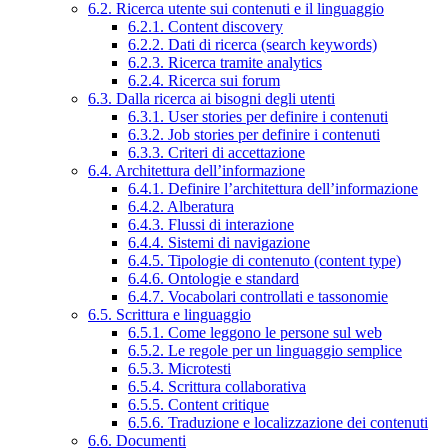
6.2. Ricerca utente sui contenuti e il linguaggio
6.2.1. Content discovery
6.2.2. Dati di ricerca (search keywords)
6.2.3. Ricerca tramite analytics
6.2.4. Ricerca sui forum
6.3. Dalla ricerca ai bisogni degli utenti
6.3.1. User stories per definire i contenuti
6.3.2. Job stories per definire i contenuti
6.3.3. Criteri di accettazione
6.4. Architettura dell’informazione
6.4.1. Definire l’architettura dell’informazione
6.4.2. Alberatura
6.4.3. Flussi di interazione
6.4.4. Sistemi di navigazione
6.4.5. Tipologie di contenuto (content type)
6.4.6. Ontologie e standard
6.4.7. Vocabolari controllati e tassonomie
6.5. Scrittura e linguaggio
6.5.1. Come leggono le persone sul web
6.5.2. Le regole per un linguaggio semplice
6.5.3. Microtesti
6.5.4. Scrittura collaborativa
6.5.5. Content critique
6.5.6. Traduzione e localizzazione dei contenuti
6.6. Documenti