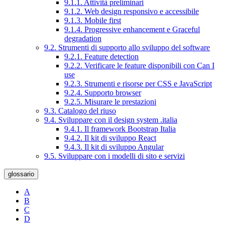
9.1.1. Attività preliminari
9.1.2. Web design responsivo e accessibile
9.1.3. Mobile first
9.1.4. Progressive enhancement e Graceful
degradation
9.2. Strumenti di supporto allo sviluppo del software
9.2.1. Feature detection
9.2.2. Verificare le feature disponibili con Can I
use
9.2.3. Strumenti e risorse per CSS e JavaScript
9.2.4. Supporto browser
9.2.5. Misurare le prestazioni
9.3. Catalogo del riuso
9.4. Sviluppare con il design system .italia
9.4.1. Il framework Bootstrap Italia
9.4.2. Il kit di sviluppo React
9.4.3. Il kit di sviluppo Angular
9.5. Sviluppare con i modelli di sito e servizi
glossario
A
B
C
D