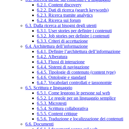
6.2.1. Content discovery
6.2.2. Dati di ricerca (search keywords)
6.2.3. Ricerca tramite analytics
6.2.4. Ricerca sui forum
6.3. Dalla ricerca ai bisogni degli utenti
6.3.1. User stories per definire i contenuti
6.3.2. Job stories per definire i contenuti
6.3.3. Criteri di accettazione
6.4. Architettura dell’informazione
6.4.1. Definire l’architettura dell’informazione
6.4.2. Alberatura
6.4.3. Flussi di interazione
6.4.4. Sistemi di navigazione
6.4.5. Tipologie di contenuto (content type)
6.4.6. Ontologie e standard
6.4.7. Vocabolari controllati e tassonomie
6.5. Scrittura e linguaggio
6.5.1. Come leggono le persone sul web
6.5.2. Le regole per un linguaggio semplice
6.5.3. Microtesti
6.5.4. Scrittura collaborativa
6.5.5. Content critique
6.5.6. Traduzione e localizzazione dei contenuti
6.6. Documenti