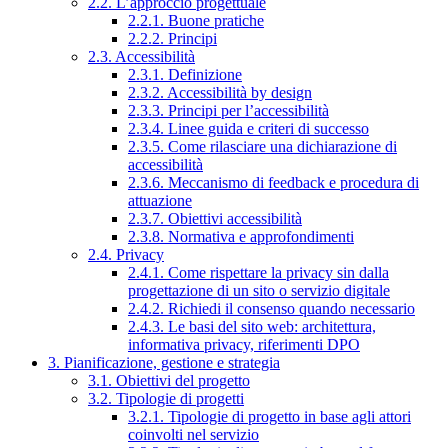
2.2. L’approccio progettuale
2.2.1. Buone pratiche
2.2.2. Principi
2.3. Accessibilità
2.3.1. Definizione
2.3.2. Accessibilità by design
2.3.3. Principi per l’accessibilità
2.3.4. Linee guida e criteri di successo
2.3.5. Come rilasciare una dichiarazione di
accessibilità
2.3.6. Meccanismo di feedback e procedura di
attuazione
2.3.7. Obiettivi accessibilità
2.3.8. Normativa e approfondimenti
2.4. Privacy
2.4.1. Come rispettare la privacy sin dalla
progettazione di un sito o servizio digitale
2.4.2. Richiedi il consenso quando necessario
2.4.3. Le basi del sito web: architettura,
informativa privacy, riferimenti DPO
3. Pianificazione, gestione e strategia
3.1. Obiettivi del progetto
3.2. Tipologie di progetti
3.2.1. Tipologie di progetto in base agli attori
coinvolti nel servizio