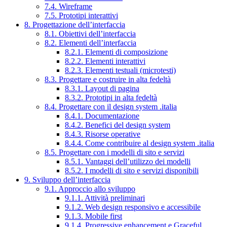
7.4. Wireframe
7.5. Prototipi interattivi
8. Progettazione dell’interfaccia
8.1. Obiettivi dell’interfaccia
8.2. Elementi dell’interfaccia
8.2.1. Elementi di composizione
8.2.2. Elementi interattivi
8.2.3. Elementi testuali (microtesti)
8.3. Progettare e costruire in alta fedeltà
8.3.1. Layout di pagina
8.3.2. Prototipi in alta fedeltà
8.4. Progettare con il design system .italia
8.4.1. Documentazione
8.4.2. Benefici del design system
8.4.3. Risorse operative
8.4.4. Come contribuire al design system .italia
8.5. Progettare con i modelli di sito e servizi
8.5.1. Vantaggi dell’utilizzo dei modelli
8.5.2. I modelli di sito e servizi disponibili
9. Sviluppo dell’interfaccia
9.1. Approccio allo sviluppo
9.1.1. Attività preliminari
9.1.2. Web design responsivo e accessibile
9.1.3. Mobile first
9.1.4. Progressive enhancement e Graceful