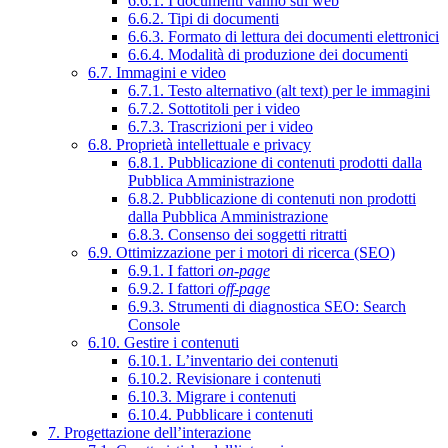
6.6.1. I documenti vanno sul web
6.6.2. Tipi di documenti
6.6.3. Formato di lettura dei documenti elettronici
6.6.4. Modalità di produzione dei documenti
6.7. Immagini e video
6.7.1. Testo alternativo (alt text) per le immagini
6.7.2. Sottotitoli per i video
6.7.3. Trascrizioni per i video
6.8. Proprietà intellettuale e privacy
6.8.1. Pubblicazione di contenuti prodotti dalla
Pubblica Amministrazione
6.8.2. Pubblicazione di contenuti non prodotti
dalla Pubblica Amministrazione
6.8.3. Consenso dei soggetti ritratti
6.9. Ottimizzazione per i motori di ricerca (SEO)
6.9.1. I fattori
on-page
6.9.2. I fattori
off-page
6.9.3. Strumenti di diagnostica SEO: Search
Console
6.10. Gestire i contenuti
6.10.1. L’inventario dei contenuti
6.10.2. Revisionare i contenuti
6.10.3. Migrare i contenuti
6.10.4. Pubblicare i contenuti
7. Progettazione dell’interazione