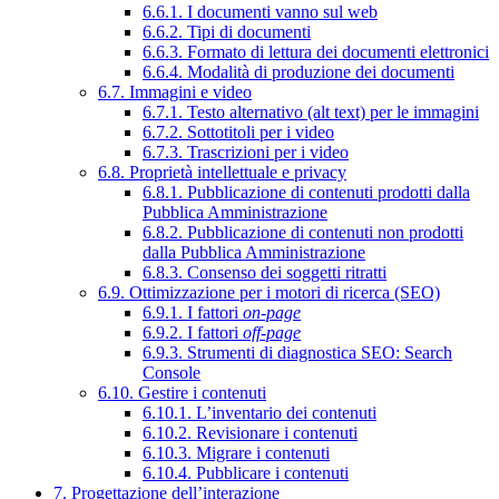
6.6.1. I documenti vanno sul web
6.6.2. Tipi di documenti
6.6.3. Formato di lettura dei documenti elettronici
6.6.4. Modalità di produzione dei documenti
6.7. Immagini e video
6.7.1. Testo alternativo (alt text) per le immagini
6.7.2. Sottotitoli per i video
6.7.3. Trascrizioni per i video
6.8. Proprietà intellettuale e privacy
6.8.1. Pubblicazione di contenuti prodotti dalla
Pubblica Amministrazione
6.8.2. Pubblicazione di contenuti non prodotti
dalla Pubblica Amministrazione
6.8.3. Consenso dei soggetti ritratti
6.9. Ottimizzazione per i motori di ricerca (SEO)
6.9.1. I fattori
on-page
6.9.2. I fattori
off-page
6.9.3. Strumenti di diagnostica SEO: Search
Console
6.10. Gestire i contenuti
6.10.1. L’inventario dei contenuti
6.10.2. Revisionare i contenuti
6.10.3. Migrare i contenuti
6.10.4. Pubblicare i contenuti
7. Progettazione dell’interazione