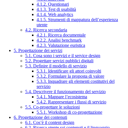
4.1.2. Questionari
4.1.3. Test di usabilità
4.1.4. Web analytics
4.1.5. Strumenti di mappatura dell’esperienza
utente
4.2. Ricerca secondaria
4.2.1. Ricerca documentale
4.2.2. Analisi benchmark
4.2.3. Valutazione euristica
5. Progettazione dei servizi
5.1. Cosa sono i servizi e il service design
5.2. Progettare servizi pubblici digitali
5.3. Definire il modello di servizio
5.3.1. Identificare gli attori coinvolti
5.3.2. Formulare la proposta di valore
5.3.3. Inquadrare gli elementi costitutivi del
servizio
5.4. Descrivere il funzionamento del servizio
5.4.1. Mappare l’ecosistema
5.4.2. Rappresentare i flussi di servizio
5.5. Co-progettare le soluzioni
5.5.1. Workshop di co-progettazione
6. Progettazione dei contenuti
6.1. Cos’è il content design
6.2. Ricerca utente sui contenuti e il linguaggio