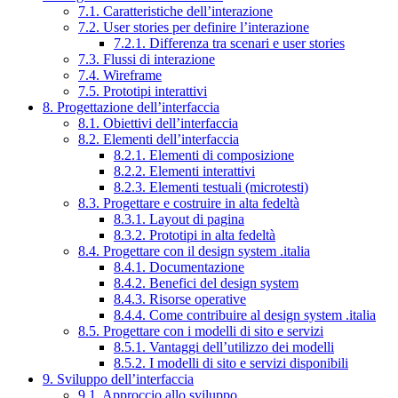
7.1. Caratteristiche dell’interazione
7.2. User stories per definire l’interazione
7.2.1. Differenza tra scenari e user stories
7.3. Flussi di interazione
7.4. Wireframe
7.5. Prototipi interattivi
8. Progettazione dell’interfaccia
8.1. Obiettivi dell’interfaccia
8.2. Elementi dell’interfaccia
8.2.1. Elementi di composizione
8.2.2. Elementi interattivi
8.2.3. Elementi testuali (microtesti)
8.3. Progettare e costruire in alta fedeltà
8.3.1. Layout di pagina
8.3.2. Prototipi in alta fedeltà
8.4. Progettare con il design system .italia
8.4.1. Documentazione
8.4.2. Benefici del design system
8.4.3. Risorse operative
8.4.4. Come contribuire al design system .italia
8.5. Progettare con i modelli di sito e servizi
8.5.1. Vantaggi dell’utilizzo dei modelli
8.5.2. I modelli di sito e servizi disponibili
9. Sviluppo dell’interfaccia
9.1. Approccio allo sviluppo