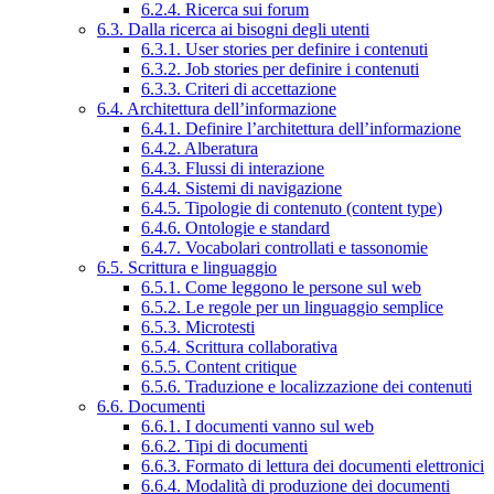
6.2.4. Ricerca sui forum
6.3. Dalla ricerca ai bisogni degli utenti
6.3.1. User stories per definire i contenuti
6.3.2. Job stories per definire i contenuti
6.3.3. Criteri di accettazione
6.4. Architettura dell’informazione
6.4.1. Definire l’architettura dell’informazione
6.4.2. Alberatura
6.4.3. Flussi di interazione
6.4.4. Sistemi di navigazione
6.4.5. Tipologie di contenuto (content type)
6.4.6. Ontologie e standard
6.4.7. Vocabolari controllati e tassonomie
6.5. Scrittura e linguaggio
6.5.1. Come leggono le persone sul web
6.5.2. Le regole per un linguaggio semplice
6.5.3. Microtesti
6.5.4. Scrittura collaborativa
6.5.5. Content critique
6.5.6. Traduzione e localizzazione dei contenuti
6.6. Documenti
6.6.1. I documenti vanno sul web
6.6.2. Tipi di documenti
6.6.3. Formato di lettura dei documenti elettronici
6.6.4. Modalità di produzione dei documenti