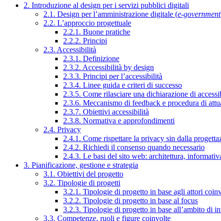
2. Introduzione al design per i servizi pubblici digitali
2.1. Design per l’amministrazione digitale (
e-government
2.2. L’approccio progettuale
2.2.1. Buone pratiche
2.2.2. Principi
2.3. Accessibilità
2.3.1. Definizione
2.3.2. Accessibilità by design
2.3.3. Principi per l’accessibilità
2.3.4. Linee guida e criteri di successo
2.3.5. Come rilasciare una dichiarazione di accessib
2.3.6. Meccanismo di feedback e procedura di attu
2.3.7. Obiettivi accessibilità
2.3.8. Normativa e approfondimenti
2.4. Privacy
2.4.1. Come rispettare la privacy sin dalla progettaz
2.4.2. Richiedi il consenso quando necessario
2.4.3. Le basi del sito web: architettura, informati
3. Pianificazione, gestione e strategia
3.1. Obiettivi del progetto
3.2. Tipologie di progetti
3.2.1. Tipologie di progetto in base agli attori coinv
3.2.2. Tipologie di progetto in base al focus
3.2.3. Tipologie di progetto in base all’ambito di i
3.3. Competenze, ruoli e figure coinvolte