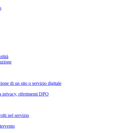
)
ilità
azione
ione di un sito o servizio digitale
va privacy, riferimenti DPO
olti nel servizio
ntervento