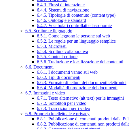
6.4.3. Flussi di interazione
6.4.4. Sistemi di navigazione
6.4.5. Tipologie di contenuto (content type)
6.4.6. Ontologie e standard
6.4.7. Vocabolari controllati e tassonomie
6.5. Scrittura e linguaggio
6.5.1. Come leggono le persone sul web
6.5.2. Le regole per un linguaggio semplice
6.5.3. Microtesti
6.5.4. Scrittura collaborativa
6.5.5. Content critique
6.5.6. Traduzione e localizzazione dei contenuti
6.6. Documenti
6.6.1. I documenti vanno sul web
6.6.2. Tipi di documenti
6.6.3. Formato di lettura dei documenti elettronici
6.6.4. Modalità di produzione dei documenti
6.7. Immagini e video
6.7.1. Testo alternativo (alt text) per le immagini
6.7.2. Sottotitoli per i video
6.7.3. Trascrizioni per i video
6.8. Proprietà intellettuale e privacy
6.8.1. Pubblicazione di contenuti prodotti dalla P
6.8.2. Pubblicazione di contenuti non prodotti dal