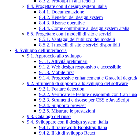
8.3.2. Prototipi in alta fedeltà
8.4. Progettare con il design system .italia
8.4.1. Documentazione
8.4.2. Benefici del design system
8.4.3. Risorse operative
8.4.4. Come contribuire al design system .italia
8.5. Progettare con i modelli di sito e servizi
8.5.1. Vantaggi dell’utilizzo dei modelli
8.5.2. I modelli di sito e servizi disponibili
9. Sviluppo dell’interfaccia
9.1. Approccio allo sviluppo
9.1.1. Attività preliminari
9.1.2. Web design responsivo e accessibile
9.1.3. Mobile first
9.1.4. Progressive enhancement e Graceful degrad
9.2. Strumenti di supporto allo sviluppo del software
9.2.1. Feature detection
9.2.2. Verificare le feature disponibili con Can I us
9.2.3. Strumenti e risorse per CSS e JavaScript
9.2.4. Supporto browser
9.2.5. Misurare le prestazioni
9.3. Catalogo del riuso
9.4. Sviluppare con il design system .italia
9.4.1. Il framework Bootstrap Italia
9.4.2. Il kit di sviluppo React