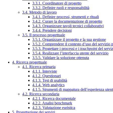
3.3.1. Coordinatore di progetto
3.3.2. Definire ruoli e responsabilità
3.4. Metodo di lavoro
3.4.1. Definire processi, strumenti e rituali
3.4.2. Curare la documentazione di progetto
3.4.3. Organizzare tavoli tecnici collaborativi
3.4.4. Prendere decisioni
3.5. Il processo progettuale
3.5.1. Organizzare il progetto e la sua gestione
3.5.2. Comprendere il contesto d’uso del servizio 
3.5.3. Progettare i processi e i
touchpoint
del servi
3.5.4. Realizzare l’interfaccia utente del servizio
3.5.5. Validare la soluzione ottenuta
4. Ricerca progettuale
4.1. Ricerca primaria
4.1.1. Interviste
4.1.2. Questionari
4.1.3. Test di usabilità
4.1.4. Web analytics
4.1.5. Strumenti di mappatura dell’esperienza uten
4.2. Ricerca secondaria
4.2.1. Ricerca documentale
4.2.2. Analisi benchmark
4.2.3. Valutazione euristica
5. Progettazione dei servizi