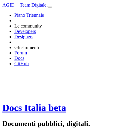
AGID
+
Team Digitale
Piano Triennale
Le community
Developers
Designers
Gli strumenti
Forum
Docs
GitHub
Docs Italia
beta
Documenti pubblici, digitali.