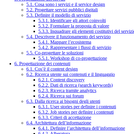
5.1. Cosa sono i servizi e il service design
5.2. Progettare servizi pubblici digitali
5.3. Definire il modello di servizio
5.3.1. Identificare gli attori coinvolti
5.3.2. Formulare la proposta di valore
5.3.3. Inquadrare gli elementi costitutivi del serviz
5.4. Descrivere il funzionamento del servizio
5.4.1. Mappare l’ecosistema
5.4.2. Rappresentare i flussi di servizio
5.5. Co-progettare le soluzioni
5.5.1. Workshop di co-progettazione
6. Progettazione dei contenuti
6.1. Cos’è il content design
6.2. Ricerca utente sui contenuti e il linguaggio
6.2.1. Content discovery
6.2.2. Dati di ricerca (search keywords)
6.2.3. Ricerca tramite analytics
6.2.4. Ricerca sui forum
6.3. Dalla ricerca ai bisogni degli utenti
6.3.1. User stories per definire i contenuti
6.3.2. Job stories per definire i contenuti
6.3.3. Criteri di accettazione
6.4. Architettura dell’informazione
6.4.1. Definire l’architettura dell’informazione
6.4.2. Alberatura