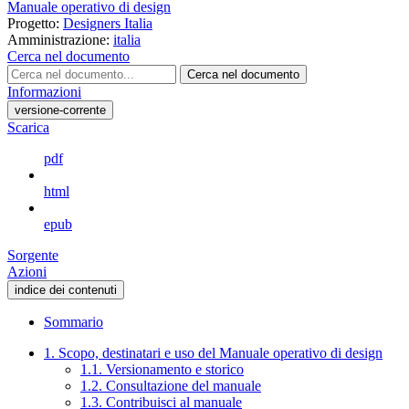
Manuale operativo di design
Progetto:
Designers Italia
Amministrazione:
italia
Cerca nel documento
Cerca nel documento
Informazioni
versione-corrente
Scarica
pdf
html
epub
Sorgente
Azioni
indice dei contenuti
Sommario
1. Scopo, destinatari e uso del Manuale operativo di design
1.1. Versionamento e storico
1.2. Consultazione del manuale
1.3. Contribuisci al manuale