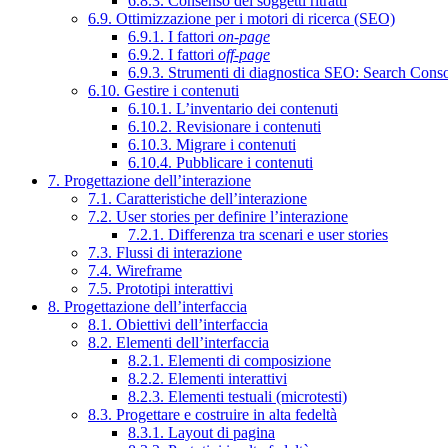
6.8.3. Consenso dei soggetti ritratti
6.9. Ottimizzazione per i motori di ricerca (SEO)
6.9.1. I fattori
on-page
6.9.2. I fattori
off-page
6.9.3. Strumenti di diagnostica SEO: Search Cons
6.10. Gestire i contenuti
6.10.1. L’inventario dei contenuti
6.10.2. Revisionare i contenuti
6.10.3. Migrare i contenuti
6.10.4. Pubblicare i contenuti
7. Progettazione dell’interazione
7.1. Caratteristiche dell’interazione
7.2. User stories per definire l’interazione
7.2.1. Differenza tra scenari e user stories
7.3. Flussi di interazione
7.4. Wireframe
7.5. Prototipi interattivi
8. Progettazione dell’interfaccia
8.1. Obiettivi dell’interfaccia
8.2. Elementi dell’interfaccia
8.2.1. Elementi di composizione
8.2.2. Elementi interattivi
8.2.3. Elementi testuali (microtesti)
8.3. Progettare e costruire in alta fedeltà
8.3.1. Layout di pagina