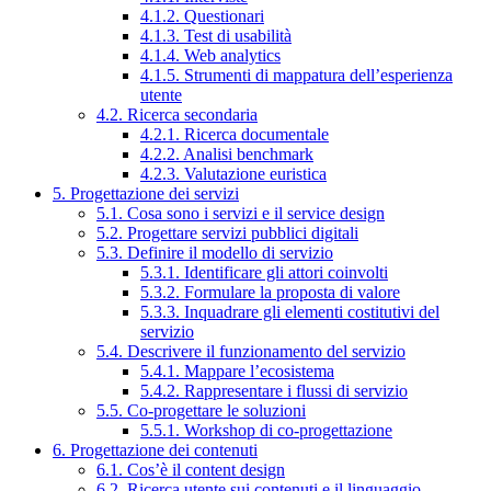
4.1.2. Questionari
4.1.3. Test di usabilità
4.1.4. Web analytics
4.1.5. Strumenti di mappatura dell’esperienza
utente
4.2. Ricerca secondaria
4.2.1. Ricerca documentale
4.2.2. Analisi benchmark
4.2.3. Valutazione euristica
5. Progettazione dei servizi
5.1. Cosa sono i servizi e il service design
5.2. Progettare servizi pubblici digitali
5.3. Definire il modello di servizio
5.3.1. Identificare gli attori coinvolti
5.3.2. Formulare la proposta di valore
5.3.3. Inquadrare gli elementi costitutivi del
servizio
5.4. Descrivere il funzionamento del servizio
5.4.1. Mappare l’ecosistema
5.4.2. Rappresentare i flussi di servizio
5.5. Co-progettare le soluzioni
5.5.1. Workshop di co-progettazione
6. Progettazione dei contenuti
6.1. Cos’è il content design
6.2. Ricerca utente sui contenuti e il linguaggio