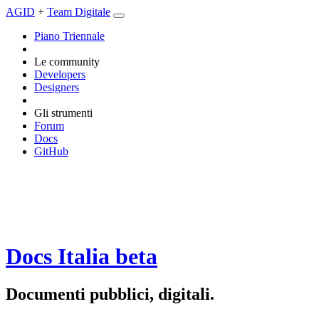
AGID
+
Team Digitale
Piano Triennale
Le community
Developers
Designers
Gli strumenti
Forum
Docs
GitHub
Docs Italia
beta
Documenti pubblici, digitali.