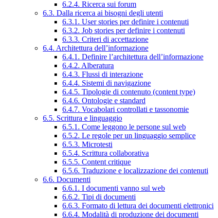
6.2.4. Ricerca sui forum
6.3. Dalla ricerca ai bisogni degli utenti
6.3.1. User stories per definire i contenuti
6.3.2. Job stories per definire i contenuti
6.3.3. Criteri di accettazione
6.4. Architettura dell’informazione
6.4.1. Definire l’architettura dell’informazione
6.4.2. Alberatura
6.4.3. Flussi di interazione
6.4.4. Sistemi di navigazione
6.4.5. Tipologie di contenuto (content type)
6.4.6. Ontologie e standard
6.4.7. Vocabolari controllati e tassonomie
6.5. Scrittura e linguaggio
6.5.1. Come leggono le persone sul web
6.5.2. Le regole per un linguaggio semplice
6.5.3. Microtesti
6.5.4. Scrittura collaborativa
6.5.5. Content critique
6.5.6. Traduzione e localizzazione dei contenuti
6.6. Documenti
6.6.1. I documenti vanno sul web
6.6.2. Tipi di documenti
6.6.3. Formato di lettura dei documenti elettronici
6.6.4. Modalità di produzione dei documenti