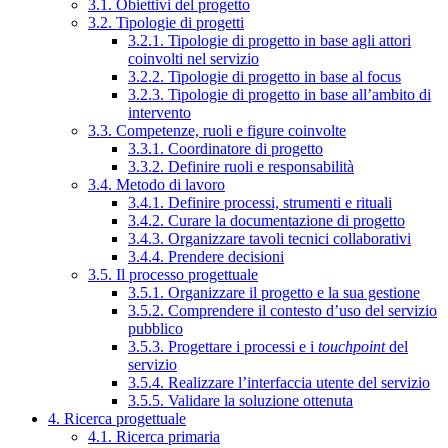
3.1. Obiettivi del progetto
3.2. Tipologie di progetti
3.2.1. Tipologie di progetto in base agli attori
coinvolti nel servizio
3.2.2. Tipologie di progetto in base al focus
3.2.3. Tipologie di progetto in base all’ambito di
intervento
3.3. Competenze, ruoli e figure coinvolte
3.3.1. Coordinatore di progetto
3.3.2. Definire ruoli e responsabilità
3.4. Metodo di lavoro
3.4.1. Definire processi, strumenti e rituali
3.4.2. Curare la documentazione di progetto
3.4.3. Organizzare tavoli tecnici collaborativi
3.4.4. Prendere decisioni
3.5. Il processo progettuale
3.5.1. Organizzare il progetto e la sua gestione
3.5.2. Comprendere il contesto d’uso del servizio
pubblico
3.5.3. Progettare i processi e i
touchpoint
del
servizio
3.5.4. Realizzare l’interfaccia utente del servizio
3.5.5. Validare la soluzione ottenuta
4. Ricerca progettuale
4.1. Ricerca primaria