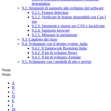
degradation
9.2. Strumenti di supporto allo sviluppo del software
9.2.1. Feature detection
9.2.2. Verificare le feature disponibili con Can I
use
9.2.3. Strumenti e risorse per CSS e JavaScript
9.2.4. Supporto browser
9.2.5. Misurare le prestazioni
9.3. Catalogo del riuso
9.4. Sviluppare con il design system .italia
9.4.1. Il framework Bootstrap Italia
9.4.2. Il kit di sviluppo React
9.4.3. Il kit di sviluppo Angular
9.5. Sviluppare con i modelli di sito e servizi
None
None
A
B
C
D
E
I
M