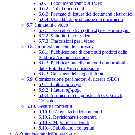
6.6.1. I documenti vanno sul web
6.6.2. Tipi di documenti
6.6.3. Formato di lettura dei documenti elettronici
6.6.4. Modalità di produzione dei documenti
6.7. Immagini e video
6.7.1. Testo alternativo (alt text) per le immagini
6.7.2. Sottotitoli per i video
6.7.3. Trascrizioni per i video
6.8. Proprietà intellettuale e privacy
6.8.1. Pubblicazione di contenuti prodotti dalla
Pubblica Amministrazione
6.8.2. Pubblicazione di contenuti non prodotti
dalla Pubblica Amministrazione
6.8.3. Consenso dei soggetti ritratti
6.9. Ottimizzazione per i motori di ricerca (SEO)
6.9.1. I fattori
on-page
6.9.2. I fattori
off-page
6.9.3. Strumenti di diagnostica SEO: Search
Console
6.10. Gestire i contenuti
6.10.1. L’inventario dei contenuti
6.10.2. Revisionare i contenuti
6.10.3. Migrare i contenuti
6.10.4. Pubblicare i contenuti
7. Progettazione dell’interazione