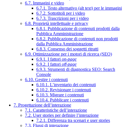
6.7. Immagini e video
6.7.1. Testo alternativo (alt text) per le immagini
6.7.2. Sottotitoli per i video
6.7.3. Trascrizioni per i video
6.8. Proprietà intellettuale e privacy
6.8.1. Pubblicazione di contenuti prodotti dalla
Pubblica Amministrazione
6.8.2. Pubblicazione di contenuti non prodotti
dalla Pubblica Amministrazione
6.8.3. Consenso dei soggetti ritratti
6.9. Ottimizzazione per i motori di ricerca (SEO)
6.9.1. I fattori
on-page
6.9.2. I fattori
off-page
6.9.3. Strumenti di diagnostica SEO: Search
Console
6.10. Gestire i contenuti
6.10.1. L’inventario dei contenuti
6.10.2. Revisionare i contenuti
6.10.3. Migrare i contenuti
6.10.4. Pubblicare i contenuti
7. Progettazione dell’interazione
7.1. Caratteristiche dell’interazione
7.2. User stories per definire l’interazione
7.2.1. Differenza tra scenari e user stories
7.3. Flussi di interazione