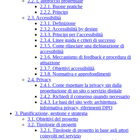
2.2. L’approccio progettuale
2.2.1. Buone pratiche
2.2.2. Principi
2.3. Accessibilità
2.3.1. Definizione
2.3.2. Accessibilità by design
2.3.3. Principi per l’accessibilità
2.3.4. Linee guida e criteri di successo
2.3.5. Come rilasciare una dichiarazione di
accessibilità
2.3.6. Meccanismo di feedback e procedura di
attuazione
2.3.7. Obiettivi accessibilità
2.3.8. Normativa e approfondimenti
2.4. Privacy
2.4.1. Come rispettare la privacy sin dalla
progettazione di un sito o servizio digitale
2.4.2. Richiedi il consenso quando necessario
2.4.3. Le basi del sito web: architettura,
informativa privacy, riferimenti DPO
3. Pianificazione, gestione e strategia
3.1. Obiettivi del progetto
3.2. Tipologie di progetti
3.2.1. Tipologie di progetto in base agli attori
coinvolti nel servizio