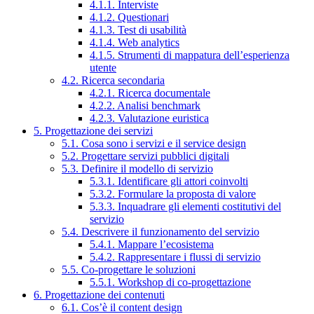
4.1.1. Interviste
4.1.2. Questionari
4.1.3. Test di usabilità
4.1.4. Web analytics
4.1.5. Strumenti di mappatura dell’esperienza
utente
4.2. Ricerca secondaria
4.2.1. Ricerca documentale
4.2.2. Analisi benchmark
4.2.3. Valutazione euristica
5. Progettazione dei servizi
5.1. Cosa sono i servizi e il service design
5.2. Progettare servizi pubblici digitali
5.3. Definire il modello di servizio
5.3.1. Identificare gli attori coinvolti
5.3.2. Formulare la proposta di valore
5.3.3. Inquadrare gli elementi costitutivi del
servizio
5.4. Descrivere il funzionamento del servizio
5.4.1. Mappare l’ecosistema
5.4.2. Rappresentare i flussi di servizio
5.5. Co-progettare le soluzioni
5.5.1. Workshop di co-progettazione
6. Progettazione dei contenuti
6.1. Cos’è il content design