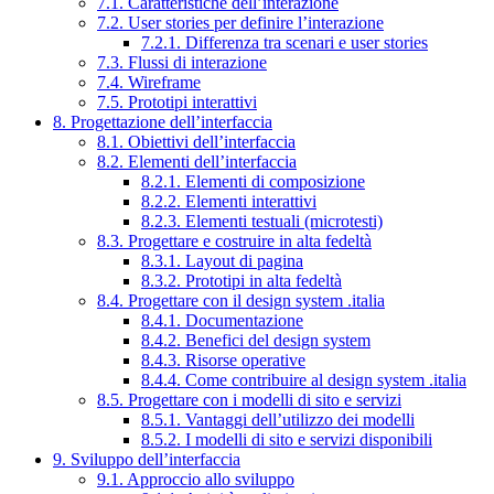
7.1. Caratteristiche dell’interazione
7.2. User stories per definire l’interazione
7.2.1. Differenza tra scenari e user stories
7.3. Flussi di interazione
7.4. Wireframe
7.5. Prototipi interattivi
8. Progettazione dell’interfaccia
8.1. Obiettivi dell’interfaccia
8.2. Elementi dell’interfaccia
8.2.1. Elementi di composizione
8.2.2. Elementi interattivi
8.2.3. Elementi testuali (microtesti)
8.3. Progettare e costruire in alta fedeltà
8.3.1. Layout di pagina
8.3.2. Prototipi in alta fedeltà
8.4. Progettare con il design system .italia
8.4.1. Documentazione
8.4.2. Benefici del design system
8.4.3. Risorse operative
8.4.4. Come contribuire al design system .italia
8.5. Progettare con i modelli di sito e servizi
8.5.1. Vantaggi dell’utilizzo dei modelli
8.5.2. I modelli di sito e servizi disponibili
9. Sviluppo dell’interfaccia
9.1. Approccio allo sviluppo