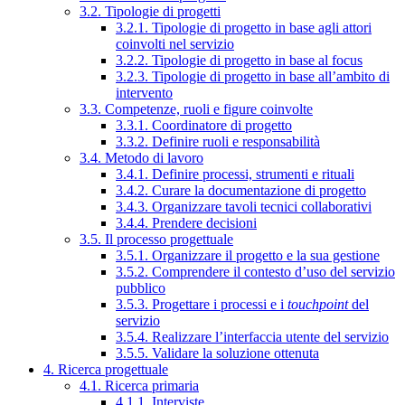
3.2. Tipologie di progetti
3.2.1. Tipologie di progetto in base agli attori
coinvolti nel servizio
3.2.2. Tipologie di progetto in base al focus
3.2.3. Tipologie di progetto in base all’ambito di
intervento
3.3. Competenze, ruoli e figure coinvolte
3.3.1. Coordinatore di progetto
3.3.2. Definire ruoli e responsabilità
3.4. Metodo di lavoro
3.4.1. Definire processi, strumenti e rituali
3.4.2. Curare la documentazione di progetto
3.4.3. Organizzare tavoli tecnici collaborativi
3.4.4. Prendere decisioni
3.5. Il processo progettuale
3.5.1. Organizzare il progetto e la sua gestione
3.5.2. Comprendere il contesto d’uso del servizio
pubblico
3.5.3. Progettare i processi e i
touchpoint
del
servizio
3.5.4. Realizzare l’interfaccia utente del servizio
3.5.5. Validare la soluzione ottenuta
4. Ricerca progettuale
4.1. Ricerca primaria
4.1.1. Interviste