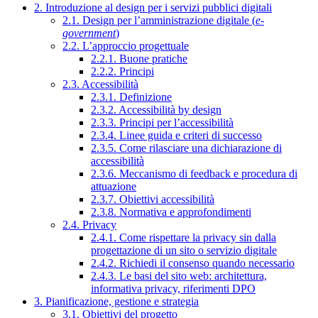
2. Introduzione al design per i servizi pubblici digitali
2.1. Design per l’amministrazione digitale (
e-
government
)
2.2. L’approccio progettuale
2.2.1. Buone pratiche
2.2.2. Principi
2.3. Accessibilità
2.3.1. Definizione
2.3.2. Accessibilità by design
2.3.3. Principi per l’accessibilità
2.3.4. Linee guida e criteri di successo
2.3.5. Come rilasciare una dichiarazione di
accessibilità
2.3.6. Meccanismo di feedback e procedura di
attuazione
2.3.7. Obiettivi accessibilità
2.3.8. Normativa e approfondimenti
2.4. Privacy
2.4.1. Come rispettare la privacy sin dalla
progettazione di un sito o servizio digitale
2.4.2. Richiedi il consenso quando necessario
2.4.3. Le basi del sito web: architettura,
informativa privacy, riferimenti DPO
3. Pianificazione, gestione e strategia
3.1. Obiettivi del progetto