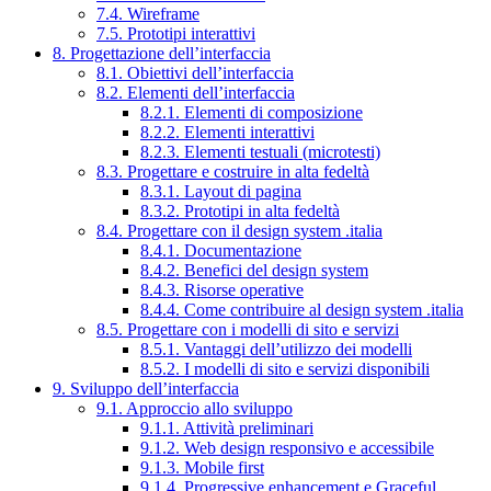
7.4. Wireframe
7.5. Prototipi interattivi
8. Progettazione dell’interfaccia
8.1. Obiettivi dell’interfaccia
8.2. Elementi dell’interfaccia
8.2.1. Elementi di composizione
8.2.2. Elementi interattivi
8.2.3. Elementi testuali (microtesti)
8.3. Progettare e costruire in alta fedeltà
8.3.1. Layout di pagina
8.3.2. Prototipi in alta fedeltà
8.4. Progettare con il design system .italia
8.4.1. Documentazione
8.4.2. Benefici del design system
8.4.3. Risorse operative
8.4.4. Come contribuire al design system .italia
8.5. Progettare con i modelli di sito e servizi
8.5.1. Vantaggi dell’utilizzo dei modelli
8.5.2. I modelli di sito e servizi disponibili
9. Sviluppo dell’interfaccia
9.1. Approccio allo sviluppo
9.1.1. Attività preliminari
9.1.2. Web design responsivo e accessibile
9.1.3. Mobile first
9.1.4. Progressive enhancement e Graceful