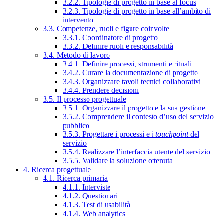
3.2.2. Tipologie di progetto in base al focus
3.2.3. Tipologie di progetto in base all’ambito di
intervento
3.3. Competenze, ruoli e figure coinvolte
3.3.1. Coordinatore di progetto
3.3.2. Definire ruoli e responsabilità
3.4. Metodo di lavoro
3.4.1. Definire processi, strumenti e rituali
3.4.2. Curare la documentazione di progetto
3.4.3. Organizzare tavoli tecnici collaborativi
3.4.4. Prendere decisioni
3.5. Il processo progettuale
3.5.1. Organizzare il progetto e la sua gestione
3.5.2. Comprendere il contesto d’uso del servizio
pubblico
3.5.3. Progettare i processi e i
touchpoint
del
servizio
3.5.4. Realizzare l’interfaccia utente del servizio
3.5.5. Validare la soluzione ottenuta
4. Ricerca progettuale
4.1. Ricerca primaria
4.1.1. Interviste
4.1.2. Questionari
4.1.3. Test di usabilità
4.1.4. Web analytics