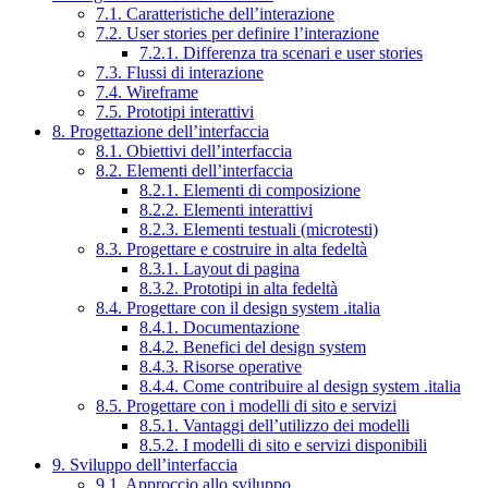
7.1. Caratteristiche dell’interazione
7.2. User stories per definire l’interazione
7.2.1. Differenza tra scenari e user stories
7.3. Flussi di interazione
7.4. Wireframe
7.5. Prototipi interattivi
8. Progettazione dell’interfaccia
8.1. Obiettivi dell’interfaccia
8.2. Elementi dell’interfaccia
8.2.1. Elementi di composizione
8.2.2. Elementi interattivi
8.2.3. Elementi testuali (microtesti)
8.3. Progettare e costruire in alta fedeltà
8.3.1. Layout di pagina
8.3.2. Prototipi in alta fedeltà
8.4. Progettare con il design system .italia
8.4.1. Documentazione
8.4.2. Benefici del design system
8.4.3. Risorse operative
8.4.4. Come contribuire al design system .italia
8.5. Progettare con i modelli di sito e servizi
8.5.1. Vantaggi dell’utilizzo dei modelli
8.5.2. I modelli di sito e servizi disponibili
9. Sviluppo dell’interfaccia
9.1. Approccio allo sviluppo