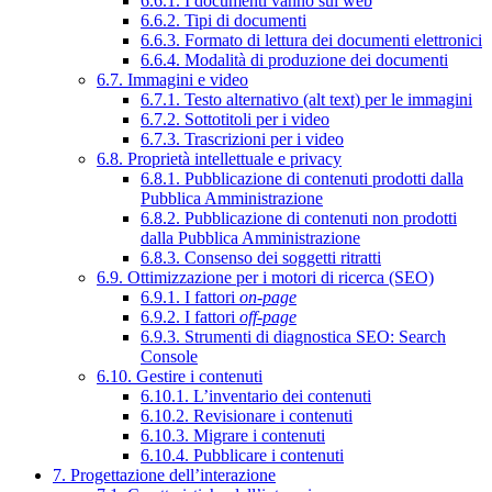
6.6.1. I documenti vanno sul web
6.6.2. Tipi di documenti
6.6.3. Formato di lettura dei documenti elettronici
6.6.4. Modalità di produzione dei documenti
6.7. Immagini e video
6.7.1. Testo alternativo (alt text) per le immagini
6.7.2. Sottotitoli per i video
6.7.3. Trascrizioni per i video
6.8. Proprietà intellettuale e privacy
6.8.1. Pubblicazione di contenuti prodotti dalla
Pubblica Amministrazione
6.8.2. Pubblicazione di contenuti non prodotti
dalla Pubblica Amministrazione
6.8.3. Consenso dei soggetti ritratti
6.9. Ottimizzazione per i motori di ricerca (SEO)
6.9.1. I fattori
on-page
6.9.2. I fattori
off-page
6.9.3. Strumenti di diagnostica SEO: Search
Console
6.10. Gestire i contenuti
6.10.1. L’inventario dei contenuti
6.10.2. Revisionare i contenuti
6.10.3. Migrare i contenuti
6.10.4. Pubblicare i contenuti
7. Progettazione dell’interazione