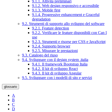
9.1.1. Attività preliminari
9.1.2. Web design responsivo e accessibile
9.1.3. Mobile first
9.1.4. Progressive enhancement e Graceful
degradation
9.2. Strumenti di supporto allo sviluppo del software
9.2.1. Feature detection
9.2.2. Verificare le feature disponibili con Can I
use
9.2.3. Strumenti e risorse per CSS e JavaScript
9.2.4. Supporto browser
9.2.5. Misurare le prestazioni
9.3. Catalogo del riuso
9.4. Sviluppare con il design system .italia
9.4.1. Il framework Bootstrap Italia
9.4.2. Il kit di sviluppo React
9.4.3. Il kit di sviluppo Angular
9.5. Sviluppare con i modelli di sito e servizi
glossario
A
B
C
D