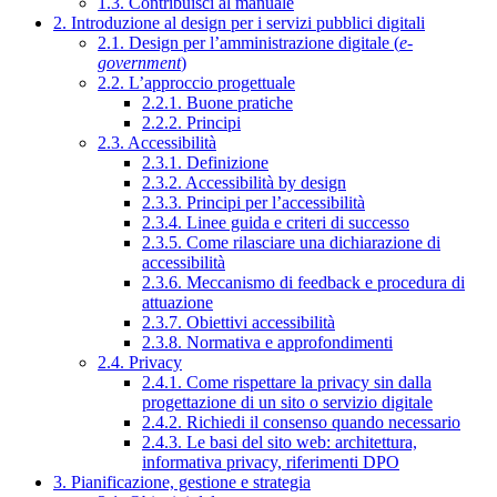
1.3. Contribuisci al manuale
2. Introduzione al design per i servizi pubblici digitali
2.1. Design per l’amministrazione digitale (
e-
government
)
2.2. L’approccio progettuale
2.2.1. Buone pratiche
2.2.2. Principi
2.3. Accessibilità
2.3.1. Definizione
2.3.2. Accessibilità by design
2.3.3. Principi per l’accessibilità
2.3.4. Linee guida e criteri di successo
2.3.5. Come rilasciare una dichiarazione di
accessibilità
2.3.6. Meccanismo di feedback e procedura di
attuazione
2.3.7. Obiettivi accessibilità
2.3.8. Normativa e approfondimenti
2.4. Privacy
2.4.1. Come rispettare la privacy sin dalla
progettazione di un sito o servizio digitale
2.4.2. Richiedi il consenso quando necessario
2.4.3. Le basi del sito web: architettura,
informativa privacy, riferimenti DPO
3. Pianificazione, gestione e strategia