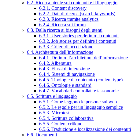
6.2. Ricerca utente sui contenuti e il linguaggio
6.2.1. Content discovery
6.2.2. Dati di ricerca (search keywords)
6.2.3. Ricerca tramite analytics
6.2.4. Ricerca sui forum
6.3. Dalla ricerca ai bisogni degli utenti
6.3.1. User stories per definire i contenuti
6.3.2. Job stories per definire i contenuti
6.3.3. Criteri di accettazione
6.4. Architettura dell’informazione
6.4.1. Definire l’architettura dell’informazione
6.4.2. Alberatura
6.4.3. Flussi di interazione
6.4.4. Sistemi di navigazione
6.4.5. Tipologie di contenuto (content type)
6.4.6. Ontologie e standard
6.4.7. Vocabolari controllati e tassonomie
6.5. Scrittura e linguaggio
6.5.1. Come leggono le persone sul web
6.5.2. Le regole per un linguaggio semplice
6.5.3. Microtesti
6.5.4. Scrittura collaborativa
6.5.5. Content critique
6.5.6. Traduzione e localizzazione dei contenuti
6.6. Documenti