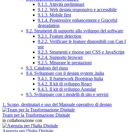
9.1.1. Attività preliminari
9.1.2. Web design responsivo e accessibile
9.1.3. Mobile first
9.1.4. Progressive enhancement e Graceful
degradation
9.2. Strumenti di supporto allo sviluppo del software
9.2.1. Feature detection
9.2.2. Verificare le feature disponibili con Can I
use
9.2.3. Strumenti e risorse per CSS e JavaScript
9.2.4. Supporto browser
9.2.5. Misurare le prestazioni
9.3. Catalogo del riuso
9.4. Sviluppare con il design system .italia
9.4.1. Il framework Bootstrap Italia
9.4.2. Il kit di sviluppo React
9.4.3. Il kit di sviluppo Angular
9.5. Sviluppare con i modelli di sito e servizi
1. Scopo, destinatari e uso del Manuale operativo di design
Team per la Trasformazione Digitale
in collaborazione con
Agenzia per l'Italia Digitale