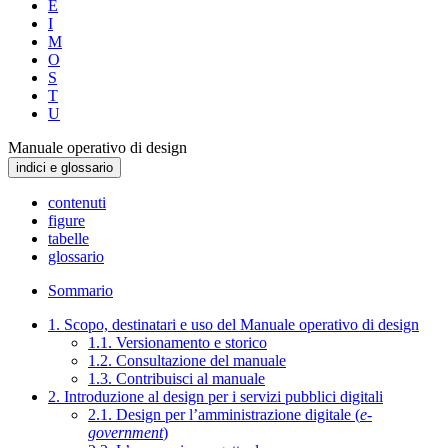
E
I
M
O
S
T
U
Manuale operativo di design
indici e glossario
contenuti
figure
tabelle
glossario
Sommario
1. Scopo, destinatari e uso del Manuale operativo di design
1.1. Versionamento e storico
1.2. Consultazione del manuale
1.3. Contribuisci al manuale
2. Introduzione al design per i servizi pubblici digitali
2.1. Design per l’amministrazione digitale (
e-
government
)