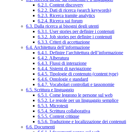
6.2.1. Content discovery
6.2.2. Dati di ricerca (search keywords)
6.2.3. Ricerca tramite analytics
6.2.4. Ricerca sui forum
6.3. Dalla ricerca ai bisogni degli utenti
6.3.1. User stories per definire i contenuti
6.3.2. Job stories per definire i contenuti
6.3.3. Criteri di accettazione
6.4. Architettura dell’informazione
6.4.1. Definire l’architettura dell’informazione
6.4.2. Alberatura
6.4.3. Flussi di interazione
6.4.4. Sistemi di navigazione
6.4.5. Tipologie di contenuto (content type)
6.4.6. Ontologie e standard
6.4.7. Vocabolari controllati e tassonomie
6.5. Scrittura e linguaggio
6.5.1. Come leggono le persone sul web
6.5.2. Le regole per un linguaggio semplice
6.5.3. Microtesti
6.5.4. Scrittura collaborativa
6.5.5. Content critique
6.5.6. Traduzione e localizzazione dei contenuti
6.6. Documenti