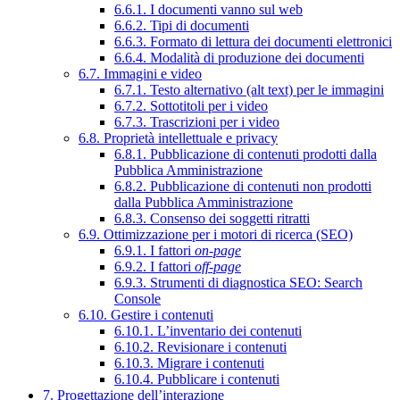
6.6.1. I documenti vanno sul web
6.6.2. Tipi di documenti
6.6.3. Formato di lettura dei documenti elettronici
6.6.4. Modalità di produzione dei documenti
6.7. Immagini e video
6.7.1. Testo alternativo (alt text) per le immagini
6.7.2. Sottotitoli per i video
6.7.3. Trascrizioni per i video
6.8. Proprietà intellettuale e privacy
6.8.1. Pubblicazione di contenuti prodotti dalla
Pubblica Amministrazione
6.8.2. Pubblicazione di contenuti non prodotti
dalla Pubblica Amministrazione
6.8.3. Consenso dei soggetti ritratti
6.9. Ottimizzazione per i motori di ricerca (SEO)
6.9.1. I fattori
on-page
6.9.2. I fattori
off-page
6.9.3. Strumenti di diagnostica SEO: Search
Console
6.10. Gestire i contenuti
6.10.1. L’inventario dei contenuti
6.10.2. Revisionare i contenuti
6.10.3. Migrare i contenuti
6.10.4. Pubblicare i contenuti
7. Progettazione dell’interazione