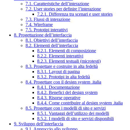
7.1. Caratteristiche dell’interazione
7.2. User stories per definire l’interazione
7.2.1. Differenza tra scenari e user stories
7.3. Flussi di interazione
7.4. Wireframe
7.5. Prototipi interattivi
8. Progettazione dell’interfaccia
8.1. Obiettivi dell’interfaccia
8.2. Elementi dell’interfaccia
8.2.1. Elementi di composizione
8.2.2. Elementi interattivi
8.2.3. Elementi testuali (microtesti)
8.3. Progettare e costruire in alta fedeltà
8.3.1. Layout di pagina
8.3.2. Prototipi in alta fedeltà
8.4. Progettare con il design system .italia
8.4.1. Documentazione
8.4.2. Benefici del design system
8.4.3. Risorse operative
8.4.4. Come contribuire al design system .italia
8.5. Progettare con i modelli di sito e servizi
8.5.1. Vantaggi dell’utilizzo dei modelli
8.5.2. I modelli di sito e servizi disponibili
9. Sviluppo dell’interfaccia
9.1. Approccio allo sviluppo