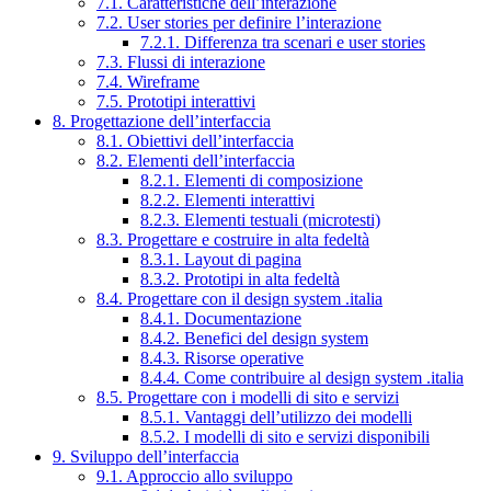
7.1. Caratteristiche dell’interazione
7.2. User stories per definire l’interazione
7.2.1. Differenza tra scenari e user stories
7.3. Flussi di interazione
7.4. Wireframe
7.5. Prototipi interattivi
8. Progettazione dell’interfaccia
8.1. Obiettivi dell’interfaccia
8.2. Elementi dell’interfaccia
8.2.1. Elementi di composizione
8.2.2. Elementi interattivi
8.2.3. Elementi testuali (microtesti)
8.3. Progettare e costruire in alta fedeltà
8.3.1. Layout di pagina
8.3.2. Prototipi in alta fedeltà
8.4. Progettare con il design system .italia
8.4.1. Documentazione
8.4.2. Benefici del design system
8.4.3. Risorse operative
8.4.4. Come contribuire al design system .italia
8.5. Progettare con i modelli di sito e servizi
8.5.1. Vantaggi dell’utilizzo dei modelli
8.5.2. I modelli di sito e servizi disponibili
9. Sviluppo dell’interfaccia
9.1. Approccio allo sviluppo