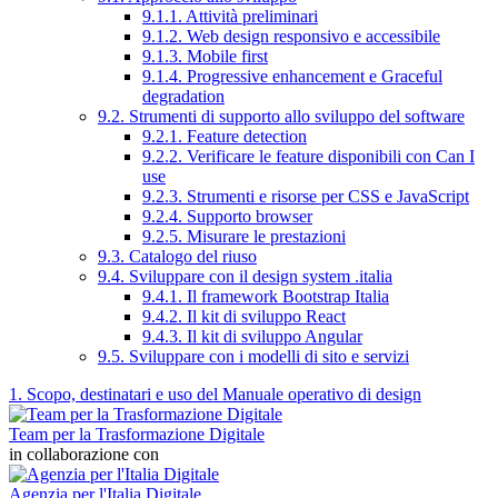
9.1.1. Attività preliminari
9.1.2. Web design responsivo e accessibile
9.1.3. Mobile first
9.1.4. Progressive enhancement e Graceful
degradation
9.2. Strumenti di supporto allo sviluppo del software
9.2.1. Feature detection
9.2.2. Verificare le feature disponibili con Can I
use
9.2.3. Strumenti e risorse per CSS e JavaScript
9.2.4. Supporto browser
9.2.5. Misurare le prestazioni
9.3. Catalogo del riuso
9.4. Sviluppare con il design system .italia
9.4.1. Il framework Bootstrap Italia
9.4.2. Il kit di sviluppo React
9.4.3. Il kit di sviluppo Angular
9.5. Sviluppare con i modelli di sito e servizi
1. Scopo, destinatari e uso del Manuale operativo di design
Team per la Trasformazione Digitale
in collaborazione con
Agenzia per l'Italia Digitale