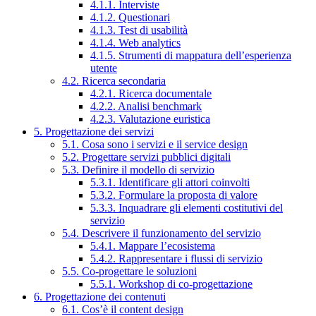
4.1.1. Interviste
4.1.2. Questionari
4.1.3. Test di usabilità
4.1.4. Web analytics
4.1.5. Strumenti di mappatura dell’esperienza
utente
4.2. Ricerca secondaria
4.2.1. Ricerca documentale
4.2.2. Analisi benchmark
4.2.3. Valutazione euristica
5. Progettazione dei servizi
5.1. Cosa sono i servizi e il service design
5.2. Progettare servizi pubblici digitali
5.3. Definire il modello di servizio
5.3.1. Identificare gli attori coinvolti
5.3.2. Formulare la proposta di valore
5.3.3. Inquadrare gli elementi costitutivi del
servizio
5.4. Descrivere il funzionamento del servizio
5.4.1. Mappare l’ecosistema
5.4.2. Rappresentare i flussi di servizio
5.5. Co-progettare le soluzioni
5.5.1. Workshop di co-progettazione
6. Progettazione dei contenuti
6.1. Cos’è il content design