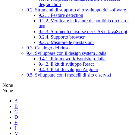
degradation
9.2. Strumenti di supporto allo sviluppo del software
9.2.1. Feature detection
9.2.2. Verificare le feature disponibili con Can I
use
9.2.3. Strumenti e risorse per CSS e JavaScript
9.2.4. Supporto browser
9.2.5. Misurare le prestazioni
9.3. Catalogo del riuso
9.4. Sviluppare con il design system .italia
9.4.1. Il framework Bootstrap Italia
9.4.2. Il kit di sviluppo React
9.4.3. Il kit di sviluppo Angular
9.5. Sviluppare con i modelli di sito e servizi
None
None
A
B
C
D
E
I
M