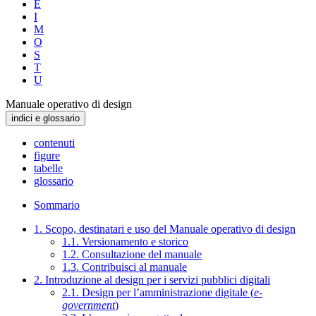
E
I
M
O
S
T
U
Manuale operativo di design
indici e glossario
contenuti
figure
tabelle
glossario
Sommario
1. Scopo, destinatari e uso del Manuale operativo di design
1.1. Versionamento e storico
1.2. Consultazione del manuale
1.3. Contribuisci al manuale
2. Introduzione al design per i servizi pubblici digitali
2.1. Design per l’amministrazione digitale (
e-
government
)