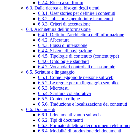
6.2.4. Ricerca sui forum
6.3. Dalla ricerca ai bisogni degli utenti
6.3.1. User stories per definire i contenuti
6.3.2. Job stories per definire i contenuti
6.3.3. Criteri di accettazione
6.4. Architettura dell’informazione
6.4.1. Definire l’architettura dell’informazione
6.4.2. Alberatura
6.4.3. Flussi di interazione
6.4.4. Sistemi di navigazione
6.4.5. Tipologie di contenuto (content type)
6.4.6. Ontologie e standard
6.4.7. Vocabolari controllati e tassonomie
6.5. Scrittura e linguaggio
6.5.1. Come leggono le persone sul web
6.5.2. Le regole per un linguaggio semplice
6.5.3. Microtesti
6.5.4. Scrittura collaborativa
6.5.5. Content critique
6.5.6. Traduzione e localizzazione dei contenuti
6.6. Documenti
6.6.1. I documenti vanno sul web
6.6.2. Tipi di documenti
6.6.3. Formato di lettura dei documenti elettronici
6.6.4. Modalità di produzione dei documenti