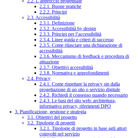
2.2. L’approccio progettuale
2.2.1. Buone pratiche
2.2.2. Principi
2.3. Accessibilità
2.3.1. Definizione
2.3.2. Accessibilità by design
2.3.3. Principi per l’accessibilità
2.3.4. Linee guida e criteri di successo
2.3.5. Come rilasciare una dichiarazione di
accessibilità
2.3.6. Meccanismo di feedback e procedura di
attuazione
2.3.7. Obiettivi accessibilità
2.3.8. Normativa e approfondimenti
2.4. Privacy
2.4.1. Come rispettare la privacy sin dalla
progettazione di un sito o servizio digitale
2.4.2. Richiedi il consenso quando necessario
2.4.3. Le basi del sito web: architettura,
informativa privacy, riferimenti DPO
3. Pianificazione, gestione e strategia
3.1. Obiettivi del progetto
3.2. Tipologie di progetti
3.2.1. Tipologie di progetto in base agli attori
coinvolti nel servizio