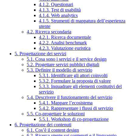
4.1.2. Questionari
4.1.3. Test di usabilità
4.1.4. Web analytics
4.1.5. Strumenti di mappatura dell’esperienza
utente
4.2. Ricerca secondaria
4.2.1. Ricerca documentale
4.2.2. Analisi benchmark
4.2.3. Valutazione euristica
5. Progettazione dei servizi
5.1. Cosa sono i servizi e il service design
5.2. Progettare servizi pubblici digitali
5.3. Definire il modello di servizio
5.3.1. Identificare gli attori coinvolti
5.3.2. Formulare la proposta di valore
5.3.3. Inquadrare gli elementi costitutivi del
servizio
5.4. Descrivere il funzionamento del servizio
5.4.1. Mappare l’ecosistema
5.4.2. Rappresentare i flussi di servizio
5.5. Co-progettare le soluzioni
5.5.1. Workshop di co-progettazione
6. Progettazione dei contenuti
6.1. Cos’è il content design
6.2. Ricerca utente sui contenuti e il linguaggio