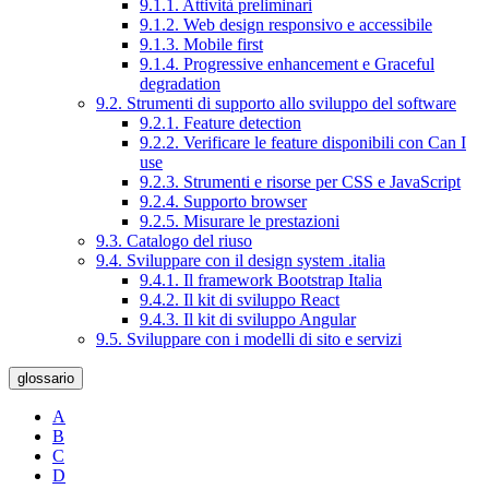
9.1.1. Attività preliminari
9.1.2. Web design responsivo e accessibile
9.1.3. Mobile first
9.1.4. Progressive enhancement e Graceful
degradation
9.2. Strumenti di supporto allo sviluppo del software
9.2.1. Feature detection
9.2.2. Verificare le feature disponibili con Can I
use
9.2.3. Strumenti e risorse per CSS e JavaScript
9.2.4. Supporto browser
9.2.5. Misurare le prestazioni
9.3. Catalogo del riuso
9.4. Sviluppare con il design system .italia
9.4.1. Il framework Bootstrap Italia
9.4.2. Il kit di sviluppo React
9.4.3. Il kit di sviluppo Angular
9.5. Sviluppare con i modelli di sito e servizi
glossario
A
B
C
D