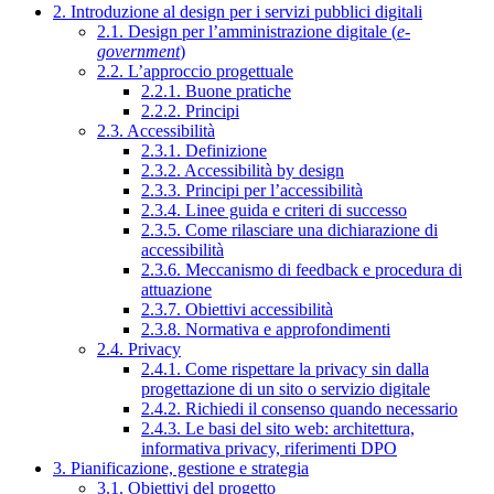
2. Introduzione al design per i servizi pubblici digitali
2.1. Design per l’amministrazione digitale (
e-
government
)
2.2. L’approccio progettuale
2.2.1. Buone pratiche
2.2.2. Principi
2.3. Accessibilità
2.3.1. Definizione
2.3.2. Accessibilità by design
2.3.3. Principi per l’accessibilità
2.3.4. Linee guida e criteri di successo
2.3.5. Come rilasciare una dichiarazione di
accessibilità
2.3.6. Meccanismo di feedback e procedura di
attuazione
2.3.7. Obiettivi accessibilità
2.3.8. Normativa e approfondimenti
2.4. Privacy
2.4.1. Come rispettare la privacy sin dalla
progettazione di un sito o servizio digitale
2.4.2. Richiedi il consenso quando necessario
2.4.3. Le basi del sito web: architettura,
informativa privacy, riferimenti DPO
3. Pianificazione, gestione e strategia
3.1. Obiettivi del progetto