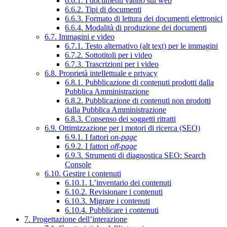
6.6.1. I documenti vanno sul web
6.6.2. Tipi di documenti
6.6.3. Formato di lettura dei documenti elettronici
6.6.4. Modalità di produzione dei documenti
6.7. Immagini e video
6.7.1. Testo alternativo (alt text) per le immagini
6.7.2. Sottotitoli per i video
6.7.3. Trascrizioni per i video
6.8. Proprietà intellettuale e privacy
6.8.1. Pubblicazione di contenuti prodotti dalla
Pubblica Amministrazione
6.8.2. Pubblicazione di contenuti non prodotti
dalla Pubblica Amministrazione
6.8.3. Consenso dei soggetti ritratti
6.9. Ottimizzazione per i motori di ricerca (SEO)
6.9.1. I fattori
on-page
6.9.2. I fattori
off-page
6.9.3. Strumenti di diagnostica SEO: Search
Console
6.10. Gestire i contenuti
6.10.1. L’inventario dei contenuti
6.10.2. Revisionare i contenuti
6.10.3. Migrare i contenuti
6.10.4. Pubblicare i contenuti
7. Progettazione dell’interazione