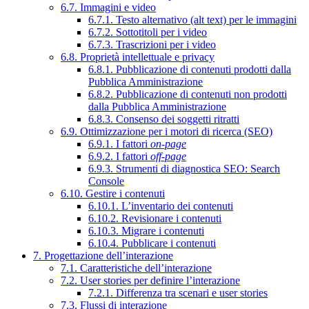
6.7. Immagini e video
6.7.1. Testo alternativo (alt text) per le immagini
6.7.2. Sottotitoli per i video
6.7.3. Trascrizioni per i video
6.8. Proprietà intellettuale e privacy
6.8.1. Pubblicazione di contenuti prodotti dalla
Pubblica Amministrazione
6.8.2. Pubblicazione di contenuti non prodotti
dalla Pubblica Amministrazione
6.8.3. Consenso dei soggetti ritratti
6.9. Ottimizzazione per i motori di ricerca (SEO)
6.9.1. I fattori
on-page
6.9.2. I fattori
off-page
6.9.3. Strumenti di diagnostica SEO: Search
Console
6.10. Gestire i contenuti
6.10.1. L’inventario dei contenuti
6.10.2. Revisionare i contenuti
6.10.3. Migrare i contenuti
6.10.4. Pubblicare i contenuti
7. Progettazione dell’interazione
7.1. Caratteristiche dell’interazione
7.2. User stories per definire l’interazione
7.2.1. Differenza tra scenari e user stories
7.3. Flussi di interazione