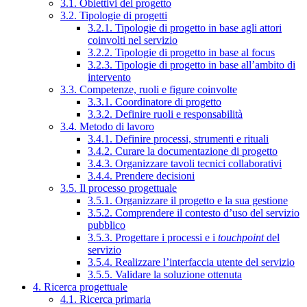
3.1. Obiettivi del progetto
3.2. Tipologie di progetti
3.2.1. Tipologie di progetto in base agli attori
coinvolti nel servizio
3.2.2. Tipologie di progetto in base al focus
3.2.3. Tipologie di progetto in base all’ambito di
intervento
3.3. Competenze, ruoli e figure coinvolte
3.3.1. Coordinatore di progetto
3.3.2. Definire ruoli e responsabilità
3.4. Metodo di lavoro
3.4.1. Definire processi, strumenti e rituali
3.4.2. Curare la documentazione di progetto
3.4.3. Organizzare tavoli tecnici collaborativi
3.4.4. Prendere decisioni
3.5. Il processo progettuale
3.5.1. Organizzare il progetto e la sua gestione
3.5.2. Comprendere il contesto d’uso del servizio
pubblico
3.5.3. Progettare i processi e i
touchpoint
del
servizio
3.5.4. Realizzare l’interfaccia utente del servizio
3.5.5. Validare la soluzione ottenuta
4. Ricerca progettuale
4.1. Ricerca primaria