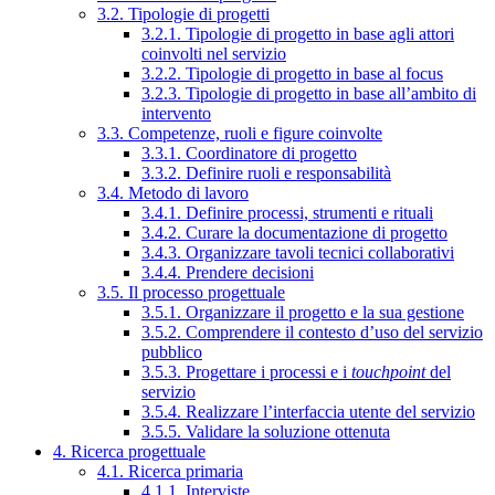
3.2. Tipologie di progetti
3.2.1. Tipologie di progetto in base agli attori
coinvolti nel servizio
3.2.2. Tipologie di progetto in base al focus
3.2.3. Tipologie di progetto in base all’ambito di
intervento
3.3. Competenze, ruoli e figure coinvolte
3.3.1. Coordinatore di progetto
3.3.2. Definire ruoli e responsabilità
3.4. Metodo di lavoro
3.4.1. Definire processi, strumenti e rituali
3.4.2. Curare la documentazione di progetto
3.4.3. Organizzare tavoli tecnici collaborativi
3.4.4. Prendere decisioni
3.5. Il processo progettuale
3.5.1. Organizzare il progetto e la sua gestione
3.5.2. Comprendere il contesto d’uso del servizio
pubblico
3.5.3. Progettare i processi e i
touchpoint
del
servizio
3.5.4. Realizzare l’interfaccia utente del servizio
3.5.5. Validare la soluzione ottenuta
4. Ricerca progettuale
4.1. Ricerca primaria
4.1.1. Interviste