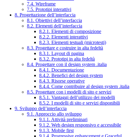
7.4. Wireframe
7.5. Prototipi interattivi
8. Progettazione dell’interfaccia
8.1. Obiettivi dell’interfaccia
8.2. Elementi dell’interfaccia
8.2.1. Elementi di composizione
8.2.2. Elementi interattivi
8.2.3. Elementi testuali (microtesti)
8.3. Progettare e costruire in alta fedeltà
8.3.1. Layout di pagina
8.3.2. Prototipi in alta fedeltà
8.4. Progettare con il design system .italia
8.4.1. Documentazione
8.4.2. Benefici del design system
8.4.3. Risorse operative
8.4.4. Come contribuire al design system .italia
8.5. Progettare con i modelli di sito e servizi
8.5.1. Vantaggi dell’utilizzo dei modelli
8.5.2. I modelli di sito e servizi disponibili
9. Sviluppo dell’interfaccia
9.1. Approccio allo sviluppo
9.1.1. Attività preliminari
9.1.2. Web design responsivo e accessibile
9.1.3. Mobile first
9.1.4. Progressive enhancement e Graceful