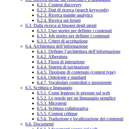
6.2.1. Content discovery
6.2.2. Dati di ricerca (search keywords)
6.2.3. Ricerca tramite analytics
6.2.4. Ricerca sui forum
6.3. Dalla ricerca ai bisogni degli utenti
6.3.1. User stories per definire i contenuti
6.3.2. Job stories per definire i contenuti
6.3.3. Criteri di accettazione
6.4. Architettura dell’informazione
6.4.1. Definire l’architettura dell’informazione
6.4.2. Alberatura
6.4.3. Flussi di interazione
6.4.4. Sistemi di navigazione
6.4.5. Tipologie di contenuto (content type)
6.4.6. Ontologie e standard
6.4.7. Vocabolari controllati e tassonomie
6.5. Scrittura e linguaggio
6.5.1. Come leggono le persone sul web
6.5.2. Le regole per un linguaggio semplice
6.5.3. Microtesti
6.5.4. Scrittura collaborativa
6.5.5. Content critique
6.5.6. Traduzione e localizzazione dei contenuti
6.6. Documenti