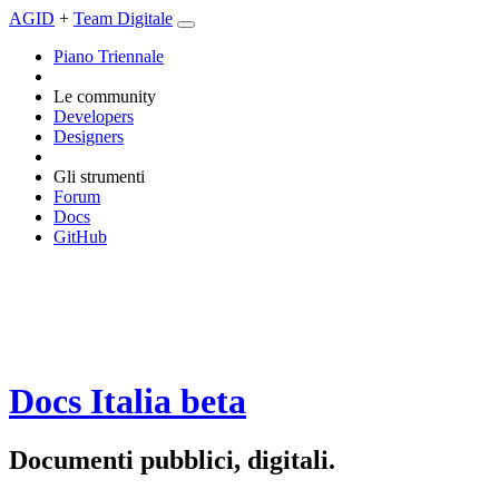
AGID
+
Team Digitale
Piano Triennale
Le community
Developers
Designers
Gli strumenti
Forum
Docs
GitHub
Docs Italia
beta
Documenti pubblici, digitali.