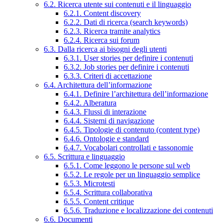
6.2. Ricerca utente sui contenuti e il linguaggio
6.2.1. Content discovery
6.2.2. Dati di ricerca (search keywords)
6.2.3. Ricerca tramite analytics
6.2.4. Ricerca sui forum
6.3. Dalla ricerca ai bisogni degli utenti
6.3.1. User stories per definire i contenuti
6.3.2. Job stories per definire i contenuti
6.3.3. Criteri di accettazione
6.4. Architettura dell’informazione
6.4.1. Definire l’architettura dell’informazione
6.4.2. Alberatura
6.4.3. Flussi di interazione
6.4.4. Sistemi di navigazione
6.4.5. Tipologie di contenuto (content type)
6.4.6. Ontologie e standard
6.4.7. Vocabolari controllati e tassonomie
6.5. Scrittura e linguaggio
6.5.1. Come leggono le persone sul web
6.5.2. Le regole per un linguaggio semplice
6.5.3. Microtesti
6.5.4. Scrittura collaborativa
6.5.5. Content critique
6.5.6. Traduzione e localizzazione dei contenuti
6.6. Documenti