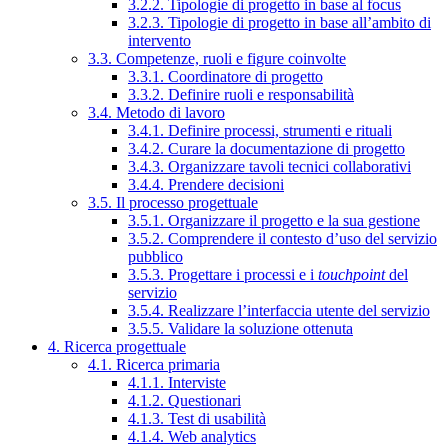
3.2.2. Tipologie di progetto in base al focus
3.2.3. Tipologie di progetto in base all’ambito di
intervento
3.3. Competenze, ruoli e figure coinvolte
3.3.1. Coordinatore di progetto
3.3.2. Definire ruoli e responsabilità
3.4. Metodo di lavoro
3.4.1. Definire processi, strumenti e rituali
3.4.2. Curare la documentazione di progetto
3.4.3. Organizzare tavoli tecnici collaborativi
3.4.4. Prendere decisioni
3.5. Il processo progettuale
3.5.1. Organizzare il progetto e la sua gestione
3.5.2. Comprendere il contesto d’uso del servizio
pubblico
3.5.3. Progettare i processi e i
touchpoint
del
servizio
3.5.4. Realizzare l’interfaccia utente del servizio
3.5.5. Validare la soluzione ottenuta
4. Ricerca progettuale
4.1. Ricerca primaria
4.1.1. Interviste
4.1.2. Questionari
4.1.3. Test di usabilità
4.1.4. Web analytics