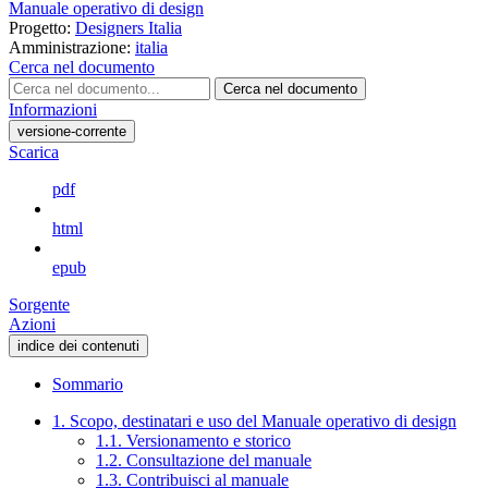
Manuale operativo di design
Progetto:
Designers Italia
Amministrazione:
italia
Cerca nel documento
Cerca nel documento
Informazioni
versione-corrente
Scarica
pdf
html
epub
Sorgente
Azioni
indice dei contenuti
Sommario
1. Scopo, destinatari e uso del Manuale operativo di design
1.1. Versionamento e storico
1.2. Consultazione del manuale
1.3. Contribuisci al manuale