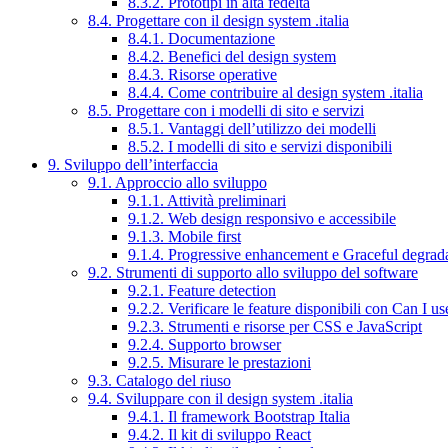
8.3.2. Prototipi in alta fedeltà
8.4. Progettare con il design system .italia
8.4.1. Documentazione
8.4.2. Benefici del design system
8.4.3. Risorse operative
8.4.4. Come contribuire al design system .italia
8.5. Progettare con i modelli di sito e servizi
8.5.1. Vantaggi dell’utilizzo dei modelli
8.5.2. I modelli di sito e servizi disponibili
9. Sviluppo dell’interfaccia
9.1. Approccio allo sviluppo
9.1.1. Attività preliminari
9.1.2. Web design responsivo e accessibile
9.1.3. Mobile first
9.1.4. Progressive enhancement e Graceful degrad
9.2. Strumenti di supporto allo sviluppo del software
9.2.1. Feature detection
9.2.2. Verificare le feature disponibili con Can I us
9.2.3. Strumenti e risorse per CSS e JavaScript
9.2.4. Supporto browser
9.2.5. Misurare le prestazioni
9.3. Catalogo del riuso
9.4. Sviluppare con il design system .italia
9.4.1. Il framework Bootstrap Italia
9.4.2. Il kit di sviluppo React