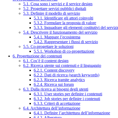
5.1. Cosa sono i servizi e il service design
5.2. Progettare servizi pubblici digitali
5.3. Definire il modello di servizio
5.3.1. Identificare gli attori coinvolti
5.3.2. Formulare la proposta di valore
5.3.3. Inquadrare gli elementi costitutivi del serviz
5.4. Descrivere il funzionamento del servizio
5.4.1. Mappare l’ecosistema
5.4.2. Rappresentare i flussi di servizio
5.5. Co-progettare le soluzioni
5.5.1. Workshop di co-progettazione
6. Progettazione dei contenuti
6.1. Cos’è il content design
6.2. Ricerca utente sui contenuti e il linguaggio
6.2.1. Content discovery
6.2.2. Dati di ricerca (search keywords)
6.2.3. Ricerca tramite analytics
6.2.4. Ricerca sui forum
6.3. Dalla ricerca ai bisogni degli utenti
6.3.1. User stories per definire i contenuti
6.3.2. Job stories per definire i contenuti
6.3.3. Criteri di accettazione
6.4. Architettura dell’informazione
6.4.1. Definire l’architettura dell’informazione
6.4.2. Alberatura