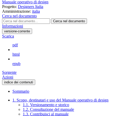
Manuale operativo di design
Progetto:
Designers Italia
Amministrazione:
italia
Cerca nel documento
Cerca nel documento
Informazioni
versione-corrente
Scarica
pdf
html
epub
Sorgente
Azioni
indice dei contenuti
Sommario
1. Scopo, destinatari e uso del Manuale operativo di design
1.1. Versionamento e storico
1.2. Consultazione del manuale
1.3. Contribuisci al manuale