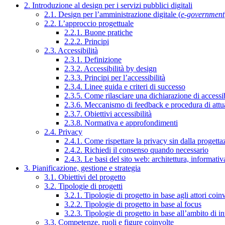
2. Introduzione al design per i servizi pubblici digitali
2.1. Design per l’amministrazione digitale (
e-government
2.2. L’approccio progettuale
2.2.1. Buone pratiche
2.2.2. Principi
2.3. Accessibilità
2.3.1. Definizione
2.3.2. Accessibilità by design
2.3.3. Principi per l’accessibilità
2.3.4. Linee guida e criteri di successo
2.3.5. Come rilasciare una dichiarazione di accessib
2.3.6. Meccanismo di feedback e procedura di attu
2.3.7. Obiettivi accessibilità
2.3.8. Normativa e approfondimenti
2.4. Privacy
2.4.1. Come rispettare la privacy sin dalla progettaz
2.4.2. Richiedi il consenso quando necessario
2.4.3. Le basi del sito web: architettura, informati
3. Pianificazione, gestione e strategia
3.1. Obiettivi del progetto
3.2. Tipologie di progetti
3.2.1. Tipologie di progetto in base agli attori coinv
3.2.2. Tipologie di progetto in base al focus
3.2.3. Tipologie di progetto in base all’ambito di i
3.3. Competenze, ruoli e figure coinvolte