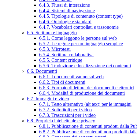
6.4.3. Flussi di interazione
6.4.4. Sistemi di navigazione
6.4.5. Tipologie di contenuto (content type)
6.4.6. Ontologie e standard
6.4.7. Vocabolari controllati e tassonomie
6.5. Scrittura e linguaggio
6.5.1. Come leggono le persone sul web
6.5.2. Le regole per un linguaggio semplice
6.5.3. Microtesti
6.5.4. Scrittura collaborativa
6.5.5. Content critique
6.5.6. Traduzione e localizzazione dei contenuti
6.6. Documenti
6.6.1. I documenti vanno sul web
6.6.2. Tipi di documenti
6.6.3. Formato di lettura dei documenti elettronici
6.6.4. Modalità di produzione dei documenti
6.7. Immagini e video
6.7.1. Testo alternativo (alt text) per le immagini
6.7.2. Sottotitoli per i video
6.7.3. Trascrizioni per i video
6.8. Proprietà intellettuale e privacy
6.8.1. Pubblicazione di contenuti prodotti dalla P
6.8.2. Pubblicazione di contenuti non prodotti dal