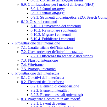
6.8.3. Consenso dei soggetti ritratti
6.9. Ottimizzazione per i motori di ricerca (SEO)
6.9.1. I fattori
on-page
6.9.2. I fattori
off-page
6.9.3. Strumenti di diagnostica SEO: Search Cons
6.10. Gestire i contenuti
6.10.1. L’inventario dei contenuti
6.10.2. Revisionare i contenuti
6.10.3. Migrare i contenuti
6.10.4. Pubblicare i contenuti
7. Progettazione dell’interazione
7.1. Caratteristiche dell’interazione
7.2. User stories per definire l’interazione
7.2.1. Differenza tra scenari e user stories
7.3. Flussi di interazione
7.4. Wireframe
7.5. Prototipi interattivi
8. Progettazione dell’interfaccia
8.1. Obiettivi dell’interfaccia
8.2. Elementi dell’interfaccia
8.2.1. Elementi di composizione
8.2.2. Elementi interattivi
8.2.3. Elementi testuali (microtesti)
8.3. Progettare e costruire in alta fedeltà
8.3.1. Layout di pagina