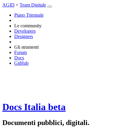
AGID
+
Team Digitale
Piano Triennale
Le community
Developers
Designers
Gli strumenti
Forum
Docs
GitHub
Docs Italia
beta
Documenti pubblici, digitali.