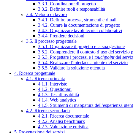
3.3.1. Coordinatore di progetto
3.3.2. Definire ruoli e responsabilità
3.4. Metodo di lavoro
3.4.1. Definire processi, strumenti e rituali
3.4.2. Curare la documentazione di progetto
3.4.3. Organizzare tavoli tecnici collaborativi
3.4.4. Prendere decisioni
3.5. Il processo progettuale
3.5.1. Organizzare il progetto e la sua gestione
3.5.2. Comprendere il contesto d’uso del servizio 
3.5.3. Progettare i processi e i
touchpoint
del servi
3.5.4. Realizzare l’interfaccia utente del servizio
3.5.5. Validare la soluzione ottenuta
4. Ricerca progettuale
4.1. Ricerca primaria
4.1.1. Interviste
4.1.2. Questionari
4.1.3. Test di usabilità
4.1.4. Web analytics
4.1.5. Strumenti di mappatura dell’esperienza uten
4.2. Ricerca secondaria
4.2.1. Ricerca documentale
4.2.2. Analisi benchmark
4.2.3. Valutazione euristica
5. Progettazione dei servizi