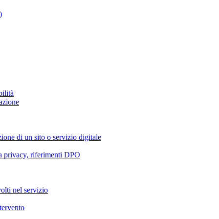
)
ilità
azione
ione di un sito o servizio digitale
va privacy, riferimenti DPO
olti nel servizio
ntervento