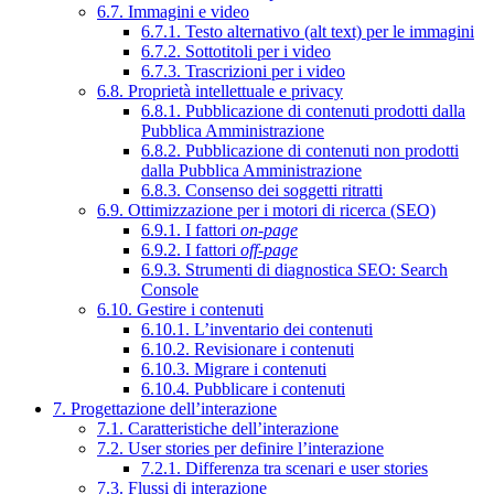
6.7. Immagini e video
6.7.1. Testo alternativo (alt text) per le immagini
6.7.2. Sottotitoli per i video
6.7.3. Trascrizioni per i video
6.8. Proprietà intellettuale e privacy
6.8.1. Pubblicazione di contenuti prodotti dalla
Pubblica Amministrazione
6.8.2. Pubblicazione di contenuti non prodotti
dalla Pubblica Amministrazione
6.8.3. Consenso dei soggetti ritratti
6.9. Ottimizzazione per i motori di ricerca (SEO)
6.9.1. I fattori
on-page
6.9.2. I fattori
off-page
6.9.3. Strumenti di diagnostica SEO: Search
Console
6.10. Gestire i contenuti
6.10.1. L’inventario dei contenuti
6.10.2. Revisionare i contenuti
6.10.3. Migrare i contenuti
6.10.4. Pubblicare i contenuti
7. Progettazione dell’interazione
7.1. Caratteristiche dell’interazione
7.2. User stories per definire l’interazione
7.2.1. Differenza tra scenari e user stories
7.3. Flussi di interazione