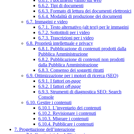
6.6.1. I documenti vanno sul web
6.6.2. Tipi di documenti
6.6.3. Formato di lettura dei documenti elettronici
6.6.4. Modalità di produzione dei documenti
6.7. Immagini e video
6.7.1. Testo alternativo (alt text) per le immagini
6.7.2. Sottotitoli per i video
6.7.3. Trascrizioni per i video
6.8. Proprietà intellettuale e privacy
6.8.1. Pubblicazione di contenuti prodotti dalla
Pubblica Amministrazione
6.8.2. Pubblicazione di contenuti non prodotti
dalla Pubblica Amministrazione
6.8.3. Consenso dei soggetti ritratti
6.9. Ottimizzazione per i motori di ricerca (SEO)
6.9.1. I fattori
on-page
6.9.2. I fattori
off-page
6.9.3. Strumenti di diagnostica SEO: Search
Console
6.10. Gestire i contenuti
6.10.1. L’inventario dei contenuti
6.10.2. Revisionare i contenuti
6.10.3. Migrare i contenuti
6.10.4. Pubblicare i contenuti
7. Progettazione dell’interazione