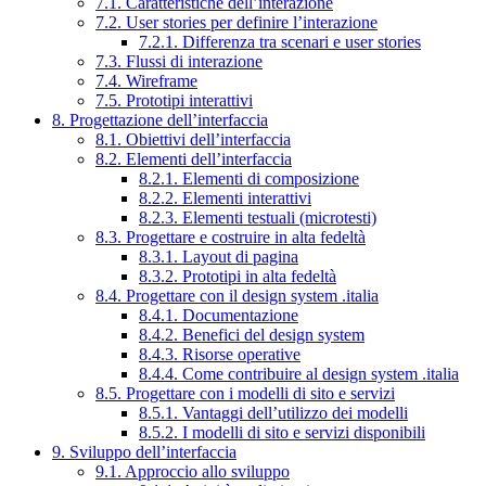
7.1. Caratteristiche dell’interazione
7.2. User stories per definire l’interazione
7.2.1. Differenza tra scenari e user stories
7.3. Flussi di interazione
7.4. Wireframe
7.5. Prototipi interattivi
8. Progettazione dell’interfaccia
8.1. Obiettivi dell’interfaccia
8.2. Elementi dell’interfaccia
8.2.1. Elementi di composizione
8.2.2. Elementi interattivi
8.2.3. Elementi testuali (microtesti)
8.3. Progettare e costruire in alta fedeltà
8.3.1. Layout di pagina
8.3.2. Prototipi in alta fedeltà
8.4. Progettare con il design system .italia
8.4.1. Documentazione
8.4.2. Benefici del design system
8.4.3. Risorse operative
8.4.4. Come contribuire al design system .italia
8.5. Progettare con i modelli di sito e servizi
8.5.1. Vantaggi dell’utilizzo dei modelli
8.5.2. I modelli di sito e servizi disponibili
9. Sviluppo dell’interfaccia
9.1. Approccio allo sviluppo