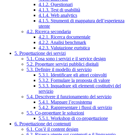
4.1.2. Questionari
4.1.3. Test di usabilità
4.1.4. Web analytics
4.1.5. Strumenti di mappatura dell’esperienza
utente
4.2. Ricerca secondaria
4.2.1. Ricerca documentale
4.2.2. Analisi benchmark
4.2.3. Valutazione euristica
5. Progettazione dei servizi
5.1. Cosa sono i servizi e il service design
5.2. Progettare servizi pubblici digitali
5.3. Definire il modello di servizio
5.3.1. Identificare gli attori coinvolti
5.3.2. Formulare la proposta di valore
5.3.3. Inquadrare gli elementi costitutivi del
servizio
5.4. Descrivere il funzionamento del servizio
5.4.1. Mappare l’ecosistema
5.4.2. Rappresentare i flussi di servizio
5.5. Co-progettare le soluzioni
5.5.1. Workshop di co-progettazione
6. Progettazione dei contenuti
6.1. Cos’è il content design
6.2. Ricerca utente sui contenuti e il linguaggio