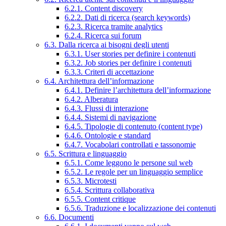
6.2.1. Content discovery
6.2.2. Dati di ricerca (search keywords)
6.2.3. Ricerca tramite analytics
6.2.4. Ricerca sui forum
6.3. Dalla ricerca ai bisogni degli utenti
6.3.1. User stories per definire i contenuti
6.3.2. Job stories per definire i contenuti
6.3.3. Criteri di accettazione
6.4. Architettura dell’informazione
6.4.1. Definire l’architettura dell’informazione
6.4.2. Alberatura
6.4.3. Flussi di interazione
6.4.4. Sistemi di navigazione
6.4.5. Tipologie di contenuto (content type)
6.4.6. Ontologie e standard
6.4.7. Vocabolari controllati e tassonomie
6.5. Scrittura e linguaggio
6.5.1. Come leggono le persone sul web
6.5.2. Le regole per un linguaggio semplice
6.5.3. Microtesti
6.5.4. Scrittura collaborativa
6.5.5. Content critique
6.5.6. Traduzione e localizzazione dei contenuti
6.6. Documenti