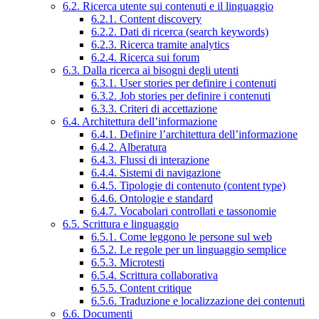
6.2. Ricerca utente sui contenuti e il linguaggio
6.2.1. Content discovery
6.2.2. Dati di ricerca (search keywords)
6.2.3. Ricerca tramite analytics
6.2.4. Ricerca sui forum
6.3. Dalla ricerca ai bisogni degli utenti
6.3.1. User stories per definire i contenuti
6.3.2. Job stories per definire i contenuti
6.3.3. Criteri di accettazione
6.4. Architettura dell’informazione
6.4.1. Definire l’architettura dell’informazione
6.4.2. Alberatura
6.4.3. Flussi di interazione
6.4.4. Sistemi di navigazione
6.4.5. Tipologie di contenuto (content type)
6.4.6. Ontologie e standard
6.4.7. Vocabolari controllati e tassonomie
6.5. Scrittura e linguaggio
6.5.1. Come leggono le persone sul web
6.5.2. Le regole per un linguaggio semplice
6.5.3. Microtesti
6.5.4. Scrittura collaborativa
6.5.5. Content critique
6.5.6. Traduzione e localizzazione dei contenuti
6.6. Documenti