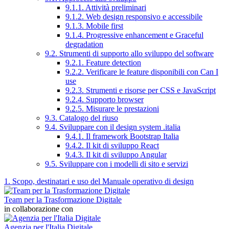
9.1.1. Attività preliminari
9.1.2. Web design responsivo e accessibile
9.1.3. Mobile first
9.1.4. Progressive enhancement e Graceful
degradation
9.2. Strumenti di supporto allo sviluppo del software
9.2.1. Feature detection
9.2.2. Verificare le feature disponibili con Can I
use
9.2.3. Strumenti e risorse per CSS e JavaScript
9.2.4. Supporto browser
9.2.5. Misurare le prestazioni
9.3. Catalogo del riuso
9.4. Sviluppare con il design system .italia
9.4.1. Il framework Bootstrap Italia
9.4.2. Il kit di sviluppo React
9.4.3. Il kit di sviluppo Angular
9.5. Sviluppare con i modelli di sito e servizi
1. Scopo, destinatari e uso del Manuale operativo di design
Team per la Trasformazione Digitale
in collaborazione con
Agenzia per l'Italia Digitale