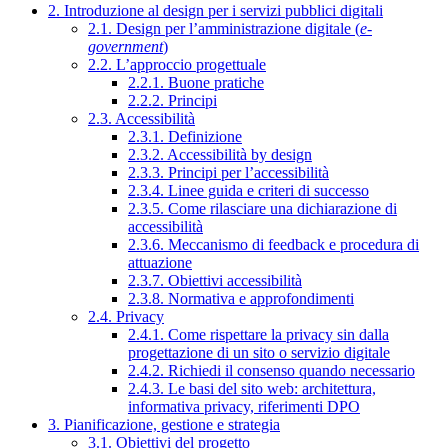
2. Introduzione al design per i servizi pubblici digitali
2.1. Design per l’amministrazione digitale (
e-
government
)
2.2. L’approccio progettuale
2.2.1. Buone pratiche
2.2.2. Principi
2.3. Accessibilità
2.3.1. Definizione
2.3.2. Accessibilità by design
2.3.3. Principi per l’accessibilità
2.3.4. Linee guida e criteri di successo
2.3.5. Come rilasciare una dichiarazione di
accessibilità
2.3.6. Meccanismo di feedback e procedura di
attuazione
2.3.7. Obiettivi accessibilità
2.3.8. Normativa e approfondimenti
2.4. Privacy
2.4.1. Come rispettare la privacy sin dalla
progettazione di un sito o servizio digitale
2.4.2. Richiedi il consenso quando necessario
2.4.3. Le basi del sito web: architettura,
informativa privacy, riferimenti DPO
3. Pianificazione, gestione e strategia
3.1. Obiettivi del progetto