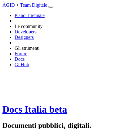
AGID
+
Team Digitale
Piano Triennale
Le community
Developers
Designers
Gli strumenti
Forum
Docs
GitHub
Docs Italia
beta
Documenti pubblici, digitali.