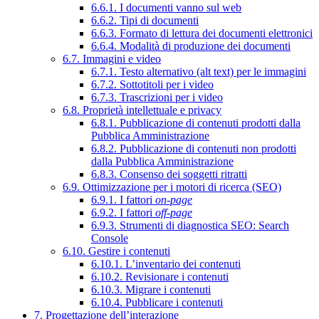
6.6.1. I documenti vanno sul web
6.6.2. Tipi di documenti
6.6.3. Formato di lettura dei documenti elettronici
6.6.4. Modalità di produzione dei documenti
6.7. Immagini e video
6.7.1. Testo alternativo (alt text) per le immagini
6.7.2. Sottotitoli per i video
6.7.3. Trascrizioni per i video
6.8. Proprietà intellettuale e privacy
6.8.1. Pubblicazione di contenuti prodotti dalla
Pubblica Amministrazione
6.8.2. Pubblicazione di contenuti non prodotti
dalla Pubblica Amministrazione
6.8.3. Consenso dei soggetti ritratti
6.9. Ottimizzazione per i motori di ricerca (SEO)
6.9.1. I fattori
on-page
6.9.2. I fattori
off-page
6.9.3. Strumenti di diagnostica SEO: Search
Console
6.10. Gestire i contenuti
6.10.1. L’inventario dei contenuti
6.10.2. Revisionare i contenuti
6.10.3. Migrare i contenuti
6.10.4. Pubblicare i contenuti
7. Progettazione dell’interazione