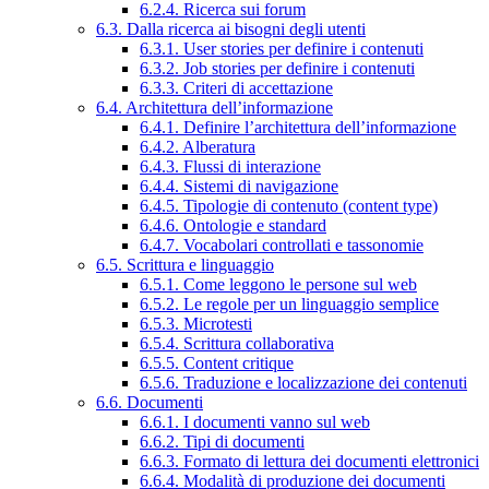
6.2.4. Ricerca sui forum
6.3. Dalla ricerca ai bisogni degli utenti
6.3.1. User stories per definire i contenuti
6.3.2. Job stories per definire i contenuti
6.3.3. Criteri di accettazione
6.4. Architettura dell’informazione
6.4.1. Definire l’architettura dell’informazione
6.4.2. Alberatura
6.4.3. Flussi di interazione
6.4.4. Sistemi di navigazione
6.4.5. Tipologie di contenuto (content type)
6.4.6. Ontologie e standard
6.4.7. Vocabolari controllati e tassonomie
6.5. Scrittura e linguaggio
6.5.1. Come leggono le persone sul web
6.5.2. Le regole per un linguaggio semplice
6.5.3. Microtesti
6.5.4. Scrittura collaborativa
6.5.5. Content critique
6.5.6. Traduzione e localizzazione dei contenuti
6.6. Documenti
6.6.1. I documenti vanno sul web
6.6.2. Tipi di documenti
6.6.3. Formato di lettura dei documenti elettronici
6.6.4. Modalità di produzione dei documenti