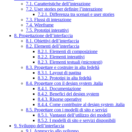
7.1. Caratteristiche dell’interazione
7.2. User stories per definire l’interazione
7.2.1. Differenza tra scenari e user stories
7.3. Flussi di interazione
7.4. Wireframe
7.5. Prototipi interattivi
8. Progettazione dell’interfaccia
8.1. Obiettivi dell’interfaccia
8.2. Elementi dell’interfaccia
8.2.1. Elementi di composizione
8.2.2. Elementi interattivi
8.2.3. Elementi testuali (microtesti)
8.3. Progettare e costruire in alta fedeltà
8.3.1. Layout di pagina
8.3.2. Prototipi in alta fedeltà
8.4. Progettare con il design system .italia
8.4.1. Documentazione
8.4.2. Benefici del design system
8.4.3. Risorse operative
8.4.4. Come contribuire al design system .italia
8.5. Progettare con i modelli di sito e servizi
8.5.1. Vantaggi dell’utilizzo dei modelli
8.5.2. I modelli di sito e servizi disponibili
9. Sviluppo dell’interfaccia
9.1. Approccio allo sviluppo