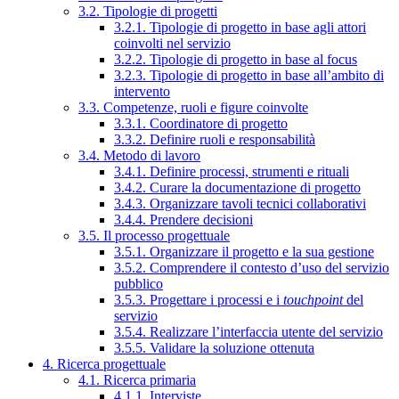
3.2. Tipologie di progetti
3.2.1. Tipologie di progetto in base agli attori
coinvolti nel servizio
3.2.2. Tipologie di progetto in base al focus
3.2.3. Tipologie di progetto in base all’ambito di
intervento
3.3. Competenze, ruoli e figure coinvolte
3.3.1. Coordinatore di progetto
3.3.2. Definire ruoli e responsabilità
3.4. Metodo di lavoro
3.4.1. Definire processi, strumenti e rituali
3.4.2. Curare la documentazione di progetto
3.4.3. Organizzare tavoli tecnici collaborativi
3.4.4. Prendere decisioni
3.5. Il processo progettuale
3.5.1. Organizzare il progetto e la sua gestione
3.5.2. Comprendere il contesto d’uso del servizio
pubblico
3.5.3. Progettare i processi e i
touchpoint
del
servizio
3.5.4. Realizzare l’interfaccia utente del servizio
3.5.5. Validare la soluzione ottenuta
4. Ricerca progettuale
4.1. Ricerca primaria
4.1.1. Interviste