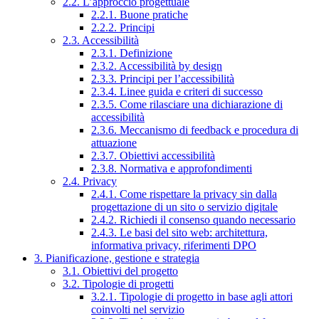
2.2. L’approccio progettuale
2.2.1. Buone pratiche
2.2.2. Principi
2.3. Accessibilità
2.3.1. Definizione
2.3.2. Accessibilità by design
2.3.3. Principi per l’accessibilità
2.3.4. Linee guida e criteri di successo
2.3.5. Come rilasciare una dichiarazione di
accessibilità
2.3.6. Meccanismo di feedback e procedura di
attuazione
2.3.7. Obiettivi accessibilità
2.3.8. Normativa e approfondimenti
2.4. Privacy
2.4.1. Come rispettare la privacy sin dalla
progettazione di un sito o servizio digitale
2.4.2. Richiedi il consenso quando necessario
2.4.3. Le basi del sito web: architettura,
informativa privacy, riferimenti DPO
3. Pianificazione, gestione e strategia
3.1. Obiettivi del progetto
3.2. Tipologie di progetti
3.2.1. Tipologie di progetto in base agli attori
coinvolti nel servizio