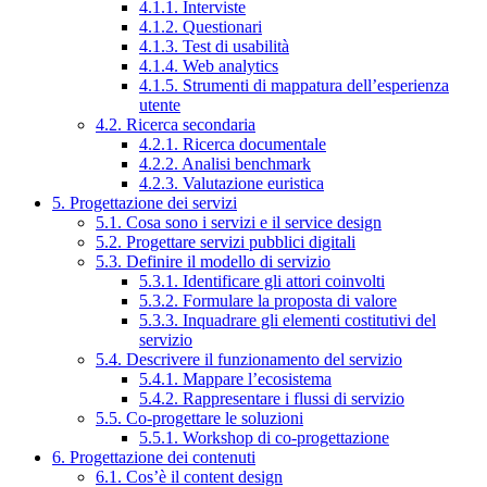
4.1.1. Interviste
4.1.2. Questionari
4.1.3. Test di usabilità
4.1.4. Web analytics
4.1.5. Strumenti di mappatura dell’esperienza
utente
4.2. Ricerca secondaria
4.2.1. Ricerca documentale
4.2.2. Analisi benchmark
4.2.3. Valutazione euristica
5. Progettazione dei servizi
5.1. Cosa sono i servizi e il service design
5.2. Progettare servizi pubblici digitali
5.3. Definire il modello di servizio
5.3.1. Identificare gli attori coinvolti
5.3.2. Formulare la proposta di valore
5.3.3. Inquadrare gli elementi costitutivi del
servizio
5.4. Descrivere il funzionamento del servizio
5.4.1. Mappare l’ecosistema
5.4.2. Rappresentare i flussi di servizio
5.5. Co-progettare le soluzioni
5.5.1. Workshop di co-progettazione
6. Progettazione dei contenuti
6.1. Cos’è il content design