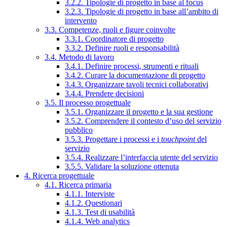
3.2.2. Tipologie di progetto in base al focus
3.2.3. Tipologie di progetto in base all’ambito di
intervento
3.3. Competenze, ruoli e figure coinvolte
3.3.1. Coordinatore di progetto
3.3.2. Definire ruoli e responsabilità
3.4. Metodo di lavoro
3.4.1. Definire processi, strumenti e rituali
3.4.2. Curare la documentazione di progetto
3.4.3. Organizzare tavoli tecnici collaborativi
3.4.4. Prendere decisioni
3.5. Il processo progettuale
3.5.1. Organizzare il progetto e la sua gestione
3.5.2. Comprendere il contesto d’uso del servizio
pubblico
3.5.3. Progettare i processi e i
touchpoint
del
servizio
3.5.4. Realizzare l’interfaccia utente del servizio
3.5.5. Validare la soluzione ottenuta
4. Ricerca progettuale
4.1. Ricerca primaria
4.1.1. Interviste
4.1.2. Questionari
4.1.3. Test di usabilità
4.1.4. Web analytics