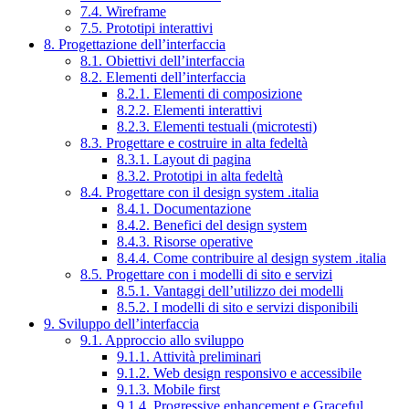
7.4. Wireframe
7.5. Prototipi interattivi
8. Progettazione dell’interfaccia
8.1. Obiettivi dell’interfaccia
8.2. Elementi dell’interfaccia
8.2.1. Elementi di composizione
8.2.2. Elementi interattivi
8.2.3. Elementi testuali (microtesti)
8.3. Progettare e costruire in alta fedeltà
8.3.1. Layout di pagina
8.3.2. Prototipi in alta fedeltà
8.4. Progettare con il design system .italia
8.4.1. Documentazione
8.4.2. Benefici del design system
8.4.3. Risorse operative
8.4.4. Come contribuire al design system .italia
8.5. Progettare con i modelli di sito e servizi
8.5.1. Vantaggi dell’utilizzo dei modelli
8.5.2. I modelli di sito e servizi disponibili
9. Sviluppo dell’interfaccia
9.1. Approccio allo sviluppo
9.1.1. Attività preliminari
9.1.2. Web design responsivo e accessibile
9.1.3. Mobile first
9.1.4. Progressive enhancement e Graceful