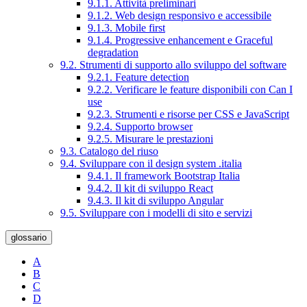
9.1.1. Attività preliminari
9.1.2. Web design responsivo e accessibile
9.1.3. Mobile first
9.1.4. Progressive enhancement e Graceful
degradation
9.2. Strumenti di supporto allo sviluppo del software
9.2.1. Feature detection
9.2.2. Verificare le feature disponibili con Can I
use
9.2.3. Strumenti e risorse per CSS e JavaScript
9.2.4. Supporto browser
9.2.5. Misurare le prestazioni
9.3. Catalogo del riuso
9.4. Sviluppare con il design system .italia
9.4.1. Il framework Bootstrap Italia
9.4.2. Il kit di sviluppo React
9.4.3. Il kit di sviluppo Angular
9.5. Sviluppare con i modelli di sito e servizi
glossario
A
B
C
D