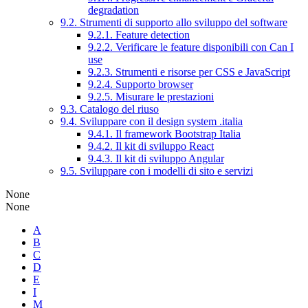
degradation
9.2. Strumenti di supporto allo sviluppo del software
9.2.1. Feature detection
9.2.2. Verificare le feature disponibili con Can I
use
9.2.3. Strumenti e risorse per CSS e JavaScript
9.2.4. Supporto browser
9.2.5. Misurare le prestazioni
9.3. Catalogo del riuso
9.4. Sviluppare con il design system .italia
9.4.1. Il framework Bootstrap Italia
9.4.2. Il kit di sviluppo React
9.4.3. Il kit di sviluppo Angular
9.5. Sviluppare con i modelli di sito e servizi
None
None
A
B
C
D
E
I
M