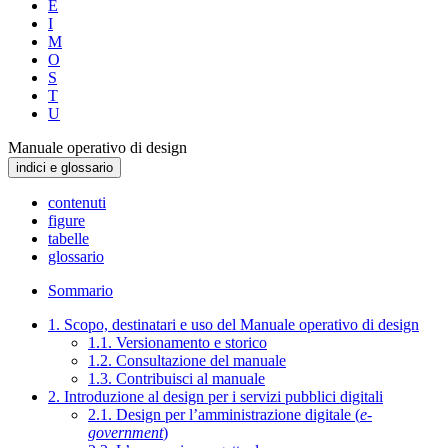
E
I
M
O
S
T
U
Manuale operativo di design
indici e glossario
contenuti
figure
tabelle
glossario
Sommario
1. Scopo, destinatari e uso del Manuale operativo di design
1.1. Versionamento e storico
1.2. Consultazione del manuale
1.3. Contribuisci al manuale
2. Introduzione al design per i servizi pubblici digitali
2.1. Design per l’amministrazione digitale (
e-
government
)