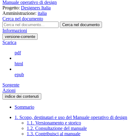
Manuale operativo di design
Progetto:
Designers Italia
Amministrazione:
italia
Cerca nel documento
Cerca nel documento
Informazioni
versione-corrente
Scarica
pdf
html
epub
Sorgente
Azioni
indice dei contenuti
Sommario
1. Scopo, destinatari e uso del Manuale operativo di design
1.1. Versionamento e storico
1.2. Consultazione del manuale
1.3. Contribuisci al manuale