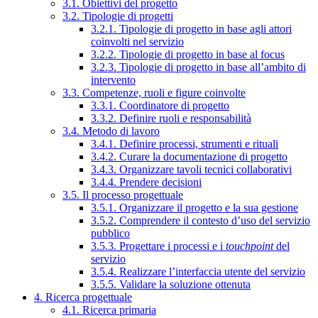
3.1. Obiettivi del progetto
3.2. Tipologie di progetti
3.2.1. Tipologie di progetto in base agli attori
coinvolti nel servizio
3.2.2. Tipologie di progetto in base al focus
3.2.3. Tipologie di progetto in base all’ambito di
intervento
3.3. Competenze, ruoli e figure coinvolte
3.3.1. Coordinatore di progetto
3.3.2. Definire ruoli e responsabilità
3.4. Metodo di lavoro
3.4.1. Definire processi, strumenti e rituali
3.4.2. Curare la documentazione di progetto
3.4.3. Organizzare tavoli tecnici collaborativi
3.4.4. Prendere decisioni
3.5. Il processo progettuale
3.5.1. Organizzare il progetto e la sua gestione
3.5.2. Comprendere il contesto d’uso del servizio
pubblico
3.5.3. Progettare i processi e i
touchpoint
del
servizio
3.5.4. Realizzare l’interfaccia utente del servizio
3.5.5. Validare la soluzione ottenuta
4. Ricerca progettuale
4.1. Ricerca primaria