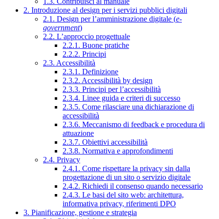
1.3. Contribuisci al manuale
2. Introduzione al design per i servizi pubblici digitali
2.1. Design per l’amministrazione digitale (
e-
government
)
2.2. L’approccio progettuale
2.2.1. Buone pratiche
2.2.2. Principi
2.3. Accessibilità
2.3.1. Definizione
2.3.2. Accessibilità by design
2.3.3. Principi per l’accessibilità
2.3.4. Linee guida e criteri di successo
2.3.5. Come rilasciare una dichiarazione di
accessibilità
2.3.6. Meccanismo di feedback e procedura di
attuazione
2.3.7. Obiettivi accessibilità
2.3.8. Normativa e approfondimenti
2.4. Privacy
2.4.1. Come rispettare la privacy sin dalla
progettazione di un sito o servizio digitale
2.4.2. Richiedi il consenso quando necessario
2.4.3. Le basi del sito web: architettura,
informativa privacy, riferimenti DPO
3. Pianificazione, gestione e strategia