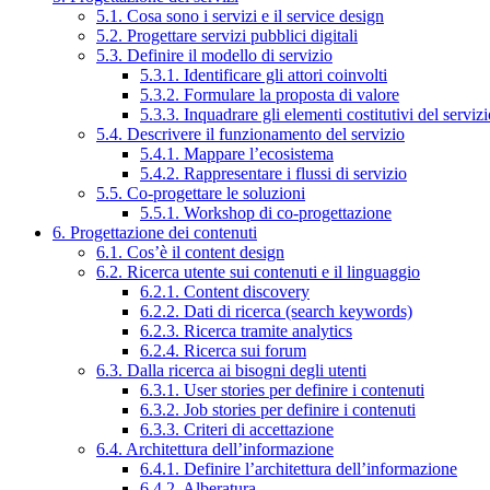
5.1. Cosa sono i servizi e il service design
5.2. Progettare servizi pubblici digitali
5.3. Definire il modello di servizio
5.3.1. Identificare gli attori coinvolti
5.3.2. Formulare la proposta di valore
5.3.3. Inquadrare gli elementi costitutivi del serviz
5.4. Descrivere il funzionamento del servizio
5.4.1. Mappare l’ecosistema
5.4.2. Rappresentare i flussi di servizio
5.5. Co-progettare le soluzioni
5.5.1. Workshop di co-progettazione
6. Progettazione dei contenuti
6.1. Cos’è il content design
6.2. Ricerca utente sui contenuti e il linguaggio
6.2.1. Content discovery
6.2.2. Dati di ricerca (search keywords)
6.2.3. Ricerca tramite analytics
6.2.4. Ricerca sui forum
6.3. Dalla ricerca ai bisogni degli utenti
6.3.1. User stories per definire i contenuti
6.3.2. Job stories per definire i contenuti
6.3.3. Criteri di accettazione
6.4. Architettura dell’informazione
6.4.1. Definire l’architettura dell’informazione
6.4.2. Alberatura