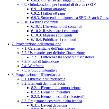
6.8.3. Consenso dei soggetti ritratti
6.9. Ottimizzazione per i motori di ricerca (SEO)
6.9.1. I fattori
on-page
6.9.2. I fattori
off-page
6.9.3. Strumenti di diagnostica SEO: Search Cons
6.10. Gestire i contenuti
6.10.1. L’inventario dei contenuti
6.10.2. Revisionare i contenuti
6.10.3. Migrare i contenuti
6.10.4. Pubblicare i contenuti
7. Progettazione dell’interazione
7.1. Caratteristiche dell’interazione
7.2. User stories per definire l’interazione
7.2.1. Differenza tra scenari e user stories
7.3. Flussi di interazione
7.4. Wireframe
7.5. Prototipi interattivi
8. Progettazione dell’interfaccia
8.1. Obiettivi dell’interfaccia
8.2. Elementi dell’interfaccia
8.2.1. Elementi di composizione
8.2.2. Elementi interattivi
8.2.3. Elementi testuali (microtesti)
8.3. Progettare e costruire in alta fedeltà
8.3.1. Layout di pagina