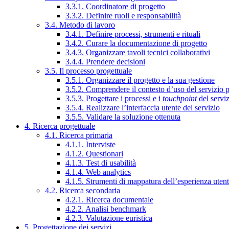
3.3.1. Coordinatore di progetto
3.3.2. Definire ruoli e responsabilità
3.4. Metodo di lavoro
3.4.1. Definire processi, strumenti e rituali
3.4.2. Curare la documentazione di progetto
3.4.3. Organizzare tavoli tecnici collaborativi
3.4.4. Prendere decisioni
3.5. Il processo progettuale
3.5.1. Organizzare il progetto e la sua gestione
3.5.2. Comprendere il contesto d’uso del servizio 
3.5.3. Progettare i processi e i
touchpoint
del servi
3.5.4. Realizzare l’interfaccia utente del servizio
3.5.5. Validare la soluzione ottenuta
4. Ricerca progettuale
4.1. Ricerca primaria
4.1.1. Interviste
4.1.2. Questionari
4.1.3. Test di usabilità
4.1.4. Web analytics
4.1.5. Strumenti di mappatura dell’esperienza uten
4.2. Ricerca secondaria
4.2.1. Ricerca documentale
4.2.2. Analisi benchmark
4.2.3. Valutazione euristica
5. Progettazione dei servizi