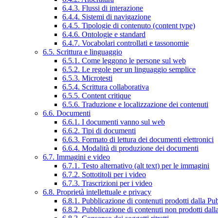
6.4.3. Flussi di interazione
6.4.4. Sistemi di navigazione
6.4.5. Tipologie di contenuto (content type)
6.4.6. Ontologie e standard
6.4.7. Vocabolari controllati e tassonomie
6.5. Scrittura e linguaggio
6.5.1. Come leggono le persone sul web
6.5.2. Le regole per un linguaggio semplice
6.5.3. Microtesti
6.5.4. Scrittura collaborativa
6.5.5. Content critique
6.5.6. Traduzione e localizzazione dei contenuti
6.6. Documenti
6.6.1. I documenti vanno sul web
6.6.2. Tipi di documenti
6.6.3. Formato di lettura dei documenti elettronici
6.6.4. Modalità di produzione dei documenti
6.7. Immagini e video
6.7.1. Testo alternativo (alt text) per le immagini
6.7.2. Sottotitoli per i video
6.7.3. Trascrizioni per i video
6.8. Proprietà intellettuale e privacy
6.8.1. Pubblicazione di contenuti prodotti dalla P
6.8.2. Pubblicazione di contenuti non prodotti dal