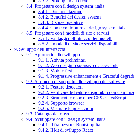
8.3.2. Prototipi in alta fedeltà
8.4. Progettare con il design system .italia
8.4.1. Documentazione
8.4.2. Benefici del design system
8.4.3. Risorse operative
8.4.4. Come contribuire al design system .italia
8.5. Progettare con i modelli di sito e servizi
8.5.1. Vantaggi dell’utilizzo dei modelli
8.5.2. I modelli di sito e servizi disponibili
9. Sviluppo dell’interfaccia
9.1. Approccio allo sviluppo
9.1.1. Attività preliminari
9.1.2. Web design responsivo e accessibile
9.1.3. Mobile first
9.1.4. Progressive enhancement e Graceful degrad
9.2. Strumenti di supporto allo sviluppo del software
9.2.1. Feature detection
9.2.2. Verificare le feature disponibili con Can I us
9.2.3. Strumenti e risorse per CSS e JavaScript
9.2.4. Supporto browser
9.2.5. Misurare le prestazioni
9.3. Catalogo del riuso
9.4. Sviluppare con il design system .italia
9.4.1. Il framework Bootstrap Italia
9.4.2. Il kit di sviluppo React