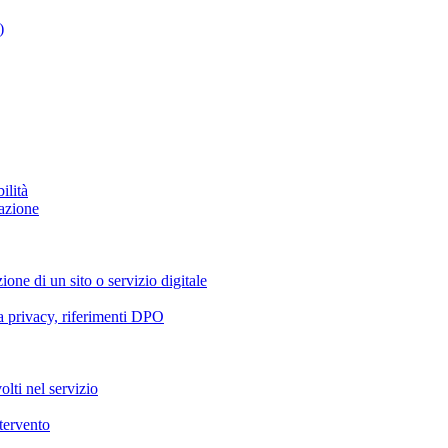
)
ilità
azione
ione di un sito o servizio digitale
va privacy, riferimenti DPO
olti nel servizio
ntervento