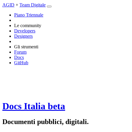
AGID
+
Team Digitale
Piano Triennale
Le community
Developers
Designers
Gli strumenti
Forum
Docs
GitHub
Docs Italia
beta
Documenti pubblici, digitali.