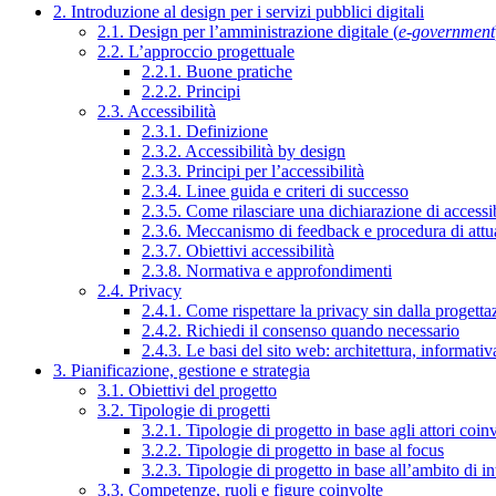
2. Introduzione al design per i servizi pubblici digitali
2.1. Design per l’amministrazione digitale (
e-government
2.2. L’approccio progettuale
2.2.1. Buone pratiche
2.2.2. Principi
2.3. Accessibilità
2.3.1. Definizione
2.3.2. Accessibilità by design
2.3.3. Principi per l’accessibilità
2.3.4. Linee guida e criteri di successo
2.3.5. Come rilasciare una dichiarazione di accessib
2.3.6. Meccanismo di feedback e procedura di attu
2.3.7. Obiettivi accessibilità
2.3.8. Normativa e approfondimenti
2.4. Privacy
2.4.1. Come rispettare la privacy sin dalla progettaz
2.4.2. Richiedi il consenso quando necessario
2.4.3. Le basi del sito web: architettura, informati
3. Pianificazione, gestione e strategia
3.1. Obiettivi del progetto
3.2. Tipologie di progetti
3.2.1. Tipologie di progetto in base agli attori coinv
3.2.2. Tipologie di progetto in base al focus
3.2.3. Tipologie di progetto in base all’ambito di i
3.3. Competenze, ruoli e figure coinvolte