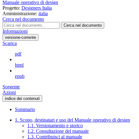
Manuale operativo di design
Progetto:
Designers Italia
Amministrazione:
italia
Cerca nel documento
Cerca nel documento
Informazioni
versione-corrente
Scarica
pdf
html
epub
Sorgente
Azioni
indice dei contenuti
Sommario
1. Scopo, destinatari e uso del Manuale operativo di design
1.1. Versionamento e storico
1.2. Consultazione del manuale
1.3. Contribuisci al manuale