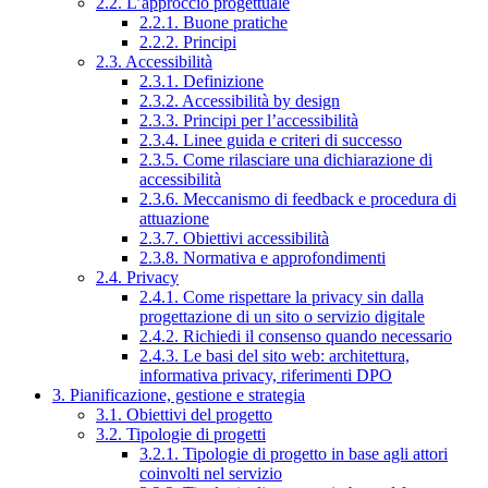
2.2. L’approccio progettuale
2.2.1. Buone pratiche
2.2.2. Principi
2.3. Accessibilità
2.3.1. Definizione
2.3.2. Accessibilità by design
2.3.3. Principi per l’accessibilità
2.3.4. Linee guida e criteri di successo
2.3.5. Come rilasciare una dichiarazione di
accessibilità
2.3.6. Meccanismo di feedback e procedura di
attuazione
2.3.7. Obiettivi accessibilità
2.3.8. Normativa e approfondimenti
2.4. Privacy
2.4.1. Come rispettare la privacy sin dalla
progettazione di un sito o servizio digitale
2.4.2. Richiedi il consenso quando necessario
2.4.3. Le basi del sito web: architettura,
informativa privacy, riferimenti DPO
3. Pianificazione, gestione e strategia
3.1. Obiettivi del progetto
3.2. Tipologie di progetti
3.2.1. Tipologie di progetto in base agli attori
coinvolti nel servizio