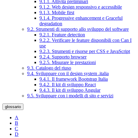
9.1.1. Attività preliminari
9.1.2. Web design responsivo e accessibile
9.1.3. Mobile first
9.1.4. Progressive enhancement e Graceful
degradation
9.2. Strumenti di supporto allo sviluppo del software
9.2.1. Feature detection
9.2.2. Verificare le feature disponibili con Can I
use
9.2.3. Strumenti e risorse per CSS e JavaScript
9.2.4. Supporto browser
9.2.5. Misurare le prestazioni
9.3. Catalogo del riuso
9.4. Sviluppare con il design system .italia
9.4.1. Il framework Bootstrap Italia
9.4.2. Il kit di sviluppo React
9.4.3. Il kit di sviluppo Angular
9.5. Sviluppare con i modelli di sito e servizi
glossario
A
B
C
D