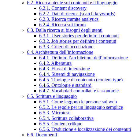
6.2. Ricerca utente sui contenuti e il linguaggio
6.2.1. Content discovery
6.2.2. Dati di ricerca (search keywords)
6.2.3. Ricerca tramite analytics
6.2.4. Ricerca sui forum
6.3. Dalla ricerca ai bisogni degli utenti
6.3.1. User stories per definire i contenuti
6.3.2. Job stories per definire i contenuti
6.3.3. Criteri di accettazione
6.4. Architettura dell’informazione
6.4.1. Definire l’architettura dell’informazione
6.4.2. Alberatura
6.4.3. Flussi di interazione
6.4.4. Sistemi di navigazione
6.4.5. Tipologie di contenuto (content type)
6.4.6. Ontologie e standard
6.4.7. Vocabolari controllati e tassonomie
6.5. Scrittura e linguaggio
6.5.1. Come leggono le persone sul web
6.5.2. Le regole per un linguaggio semplice
6.5.3. Microtesti
6.5.4. Scrittura collaborativa
6.5.5. Content critique
6.5.6. Traduzione e localizzazione dei contenuti
6.6. Documenti