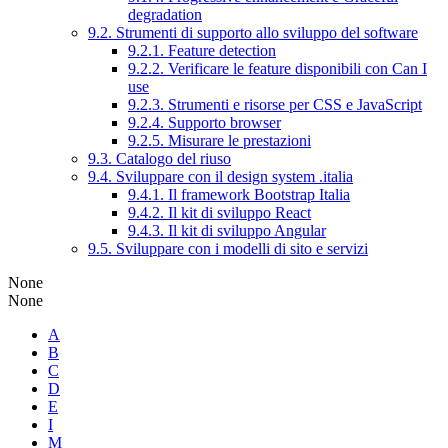
degradation
9.2. Strumenti di supporto allo sviluppo del software
9.2.1. Feature detection
9.2.2. Verificare le feature disponibili con Can I
use
9.2.3. Strumenti e risorse per CSS e JavaScript
9.2.4. Supporto browser
9.2.5. Misurare le prestazioni
9.3. Catalogo del riuso
9.4. Sviluppare con il design system .italia
9.4.1. Il framework Bootstrap Italia
9.4.2. Il kit di sviluppo React
9.4.3. Il kit di sviluppo Angular
9.5. Sviluppare con i modelli di sito e servizi
None
None
A
B
C
D
E
I
M