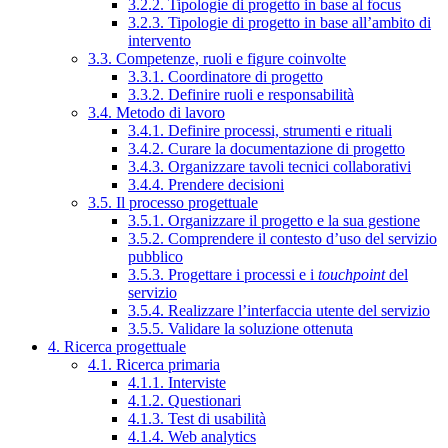
3.2.2. Tipologie di progetto in base al focus
3.2.3. Tipologie di progetto in base all’ambito di
intervento
3.3. Competenze, ruoli e figure coinvolte
3.3.1. Coordinatore di progetto
3.3.2. Definire ruoli e responsabilità
3.4. Metodo di lavoro
3.4.1. Definire processi, strumenti e rituali
3.4.2. Curare la documentazione di progetto
3.4.3. Organizzare tavoli tecnici collaborativi
3.4.4. Prendere decisioni
3.5. Il processo progettuale
3.5.1. Organizzare il progetto e la sua gestione
3.5.2. Comprendere il contesto d’uso del servizio
pubblico
3.5.3. Progettare i processi e i
touchpoint
del
servizio
3.5.4. Realizzare l’interfaccia utente del servizio
3.5.5. Validare la soluzione ottenuta
4. Ricerca progettuale
4.1. Ricerca primaria
4.1.1. Interviste
4.1.2. Questionari
4.1.3. Test di usabilità
4.1.4. Web analytics