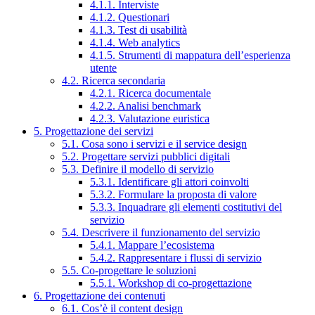
4.1.1. Interviste
4.1.2. Questionari
4.1.3. Test di usabilità
4.1.4. Web analytics
4.1.5. Strumenti di mappatura dell’esperienza
utente
4.2. Ricerca secondaria
4.2.1. Ricerca documentale
4.2.2. Analisi benchmark
4.2.3. Valutazione euristica
5. Progettazione dei servizi
5.1. Cosa sono i servizi e il service design
5.2. Progettare servizi pubblici digitali
5.3. Definire il modello di servizio
5.3.1. Identificare gli attori coinvolti
5.3.2. Formulare la proposta di valore
5.3.3. Inquadrare gli elementi costitutivi del
servizio
5.4. Descrivere il funzionamento del servizio
5.4.1. Mappare l’ecosistema
5.4.2. Rappresentare i flussi di servizio
5.5. Co-progettare le soluzioni
5.5.1. Workshop di co-progettazione
6. Progettazione dei contenuti
6.1. Cos’è il content design