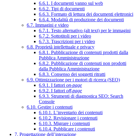
6.6.1. I documenti vanno sul web
6.6.2. Tipi di documenti
6.6.3. Formato di lettura dei documenti elettronici
6.6.4. Modalità di produzione dei documenti
6.7. Immagini e video
6.7.1. Testo alternativo (alt text) per le immagini
6.7.2. Sottotitoli per i video
6.7.3. Trascrizioni per i video
6.8. Proprietà intellettuale e privacy
6.8.1. Pubblicazione di contenuti prodotti dalla
Pubblica Amministrazione
6.8.2. Pubblicazione di contenuti non prodotti
dalla Pubblica Amministrazione
6.8.3. Consenso dei soggetti ritratti
6.9. Ottimizzazione per i motori di ricerca (SEO)
6.9.1. I fattori
on-page
6.9.2. I fattori
off-page
6.9.3. Strumenti di diagnostica SEO: Search
Console
6.10. Gestire i contenuti
6.10.1. L’inventario dei contenuti
6.10.2. Revisionare i contenuti
6.10.3. Migrare i contenuti
6.10.4. Pubblicare i contenuti
7. Progettazione dell’interazione