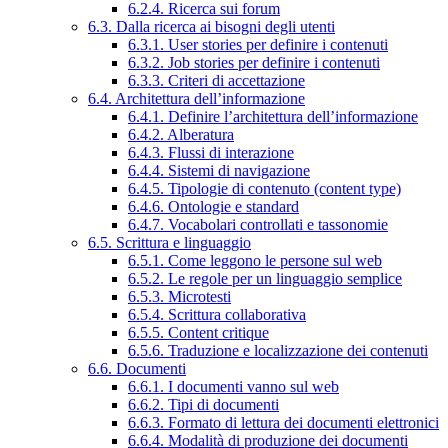
6.2.4. Ricerca sui forum
6.3. Dalla ricerca ai bisogni degli utenti
6.3.1. User stories per definire i contenuti
6.3.2. Job stories per definire i contenuti
6.3.3. Criteri di accettazione
6.4. Architettura dell’informazione
6.4.1. Definire l’architettura dell’informazione
6.4.2. Alberatura
6.4.3. Flussi di interazione
6.4.4. Sistemi di navigazione
6.4.5. Tipologie di contenuto (content type)
6.4.6. Ontologie e standard
6.4.7. Vocabolari controllati e tassonomie
6.5. Scrittura e linguaggio
6.5.1. Come leggono le persone sul web
6.5.2. Le regole per un linguaggio semplice
6.5.3. Microtesti
6.5.4. Scrittura collaborativa
6.5.5. Content critique
6.5.6. Traduzione e localizzazione dei contenuti
6.6. Documenti
6.6.1. I documenti vanno sul web
6.6.2. Tipi di documenti
6.6.3. Formato di lettura dei documenti elettronici
6.6.4. Modalità di produzione dei documenti