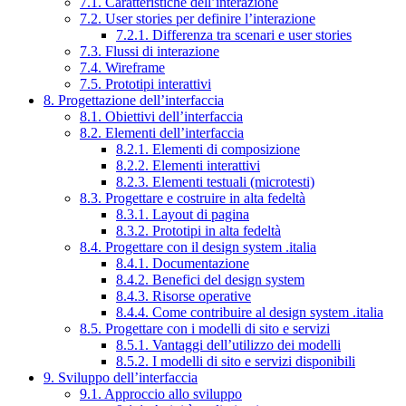
7.1. Caratteristiche dell’interazione
7.2. User stories per definire l’interazione
7.2.1. Differenza tra scenari e user stories
7.3. Flussi di interazione
7.4. Wireframe
7.5. Prototipi interattivi
8. Progettazione dell’interfaccia
8.1. Obiettivi dell’interfaccia
8.2. Elementi dell’interfaccia
8.2.1. Elementi di composizione
8.2.2. Elementi interattivi
8.2.3. Elementi testuali (microtesti)
8.3. Progettare e costruire in alta fedeltà
8.3.1. Layout di pagina
8.3.2. Prototipi in alta fedeltà
8.4. Progettare con il design system .italia
8.4.1. Documentazione
8.4.2. Benefici del design system
8.4.3. Risorse operative
8.4.4. Come contribuire al design system .italia
8.5. Progettare con i modelli di sito e servizi
8.5.1. Vantaggi dell’utilizzo dei modelli
8.5.2. I modelli di sito e servizi disponibili
9. Sviluppo dell’interfaccia
9.1. Approccio allo sviluppo