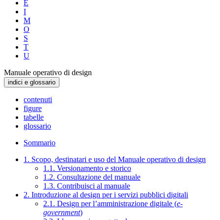
E
I
M
O
S
T
U
Manuale operativo di design
indici e glossario
contenuti
figure
tabelle
glossario
Sommario
1. Scopo, destinatari e uso del Manuale operativo di design
1.1. Versionamento e storico
1.2. Consultazione del manuale
1.3. Contribuisci al manuale
2. Introduzione al design per i servizi pubblici digitali
2.1. Design per l’amministrazione digitale (
e-
government
)