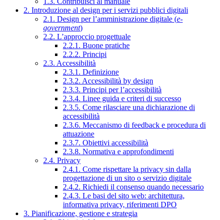
1.3. Contribuisci al manuale
2. Introduzione al design per i servizi pubblici digitali
2.1. Design per l’amministrazione digitale (
e-
government
)
2.2. L’approccio progettuale
2.2.1. Buone pratiche
2.2.2. Principi
2.3. Accessibilità
2.3.1. Definizione
2.3.2. Accessibilità by design
2.3.3. Principi per l’accessibilità
2.3.4. Linee guida e criteri di successo
2.3.5. Come rilasciare una dichiarazione di
accessibilità
2.3.6. Meccanismo di feedback e procedura di
attuazione
2.3.7. Obiettivi accessibilità
2.3.8. Normativa e approfondimenti
2.4. Privacy
2.4.1. Come rispettare la privacy sin dalla
progettazione di un sito o servizio digitale
2.4.2. Richiedi il consenso quando necessario
2.4.3. Le basi del sito web: architettura,
informativa privacy, riferimenti DPO
3. Pianificazione, gestione e strategia