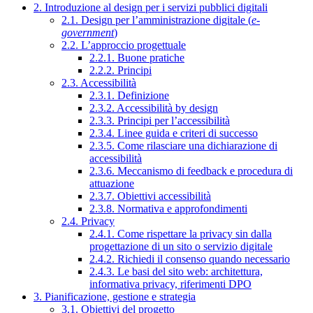
2. Introduzione al design per i servizi pubblici digitali
2.1. Design per l’amministrazione digitale (
e-
government
)
2.2. L’approccio progettuale
2.2.1. Buone pratiche
2.2.2. Principi
2.3. Accessibilità
2.3.1. Definizione
2.3.2. Accessibilità by design
2.3.3. Principi per l’accessibilità
2.3.4. Linee guida e criteri di successo
2.3.5. Come rilasciare una dichiarazione di
accessibilità
2.3.6. Meccanismo di feedback e procedura di
attuazione
2.3.7. Obiettivi accessibilità
2.3.8. Normativa e approfondimenti
2.4. Privacy
2.4.1. Come rispettare la privacy sin dalla
progettazione di un sito o servizio digitale
2.4.2. Richiedi il consenso quando necessario
2.4.3. Le basi del sito web: architettura,
informativa privacy, riferimenti DPO
3. Pianificazione, gestione e strategia
3.1. Obiettivi del progetto