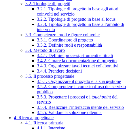
3.2. Tipologie di progetti
3.2.1. Tipologie di progetto in base agli attori
coinvolti nel servizio
3.2.2. Tipologie di progetto in base al focus
3.2.3. Tipologie di progetto in base all’ambito di
intervento
3.3. Competenze, ruoli e figure coinvolte
3.3.1. Coordinatore di progetto
3.3.2. Definire ruoli e responsabilità
3.4. Metodo di lavoro
3.4.1. Definire processi, strumenti e rituali
3.4.2. Curare la documentazione di progetto
3.4.3. Organizzare tavoli tecnici collaborativi
3.4.4. Prendere decisioni
3.5. Il processo progettuale
3.5.1. Organizzare il progetto e la sua gestione
3.5.2. Comprendere il contesto d’uso del servizio
pubblico
3.5.3. Progettare i processi e i
touchpoint
del
servizio
3.5.4. Realizzare l’interfaccia utente del servizio
3.5.5. Validare la soluzione ottenuta
4. Ricerca progettuale
4.1. Ricerca primaria
4.1.1. Interviste