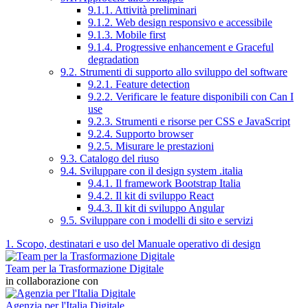
9.1.1. Attività preliminari
9.1.2. Web design responsivo e accessibile
9.1.3. Mobile first
9.1.4. Progressive enhancement e Graceful
degradation
9.2. Strumenti di supporto allo sviluppo del software
9.2.1. Feature detection
9.2.2. Verificare le feature disponibili con Can I
use
9.2.3. Strumenti e risorse per CSS e JavaScript
9.2.4. Supporto browser
9.2.5. Misurare le prestazioni
9.3. Catalogo del riuso
9.4. Sviluppare con il design system .italia
9.4.1. Il framework Bootstrap Italia
9.4.2. Il kit di sviluppo React
9.4.3. Il kit di sviluppo Angular
9.5. Sviluppare con i modelli di sito e servizi
1. Scopo, destinatari e uso del Manuale operativo di design
Team per la Trasformazione Digitale
in collaborazione con
Agenzia per l'Italia Digitale