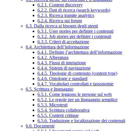
6.2.1. Content discovery
6.2.2. Dati di ricerca (search keywords)
6.2.3. Ricerca tramite analytics
6.2.4. Ricerca sui forum
6.3. Dalla ricerca ai bisogni degli utenti
6.3.1. User stories per definire i contenuti
6.3.2. Job stories per definire i contenuti
6.3.3. Criteri di accettazione
6.4. Architettura dell’informazione
6.4.1. Definire l’architettura dell’informazione
6.4.2. Alberatura
6.4.3. Flussi di interazione
6.4.4. Sistemi di navigazione
6.4.5. Tipologie di contenuto (content type)
6.4.6. Ontologie e standard
6.4.7. Vocabolari controllati e tassonomie
6.5. Scrittura e linguaggio
6.5.1. Come leggono le persone sul web
6.5.2. Le regole per un linguaggio semplice
6.5.3. Microtesti
6.5.4. Scrittura collaborativa
6.5.5. Content critique
6.5.6. Traduzione e localizzazione dei contenuti
6.6. Documenti