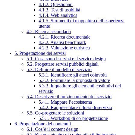
4.1.2. Questionari
4.1.3. Test di usabilità
4.1.4. Web analytics
4.1.5. Strumenti di mappatura dell’esperienza
utente
4.2. Ricerca secondaria
4.2.1. Ricerca documentale
4.2.2. Analisi benchmark
4.2.3. Valutazione euristica
5. Progettazione dei servizi
5.1. Cosa sono i servizi e il service design
5.2. Progettare servizi pubblici digitali
5.3. Definire il modello di servizio
5.3.1. Identificare gli attori coinvolti
5.3.2. Formulare la proposta di valore
5.3.3. Inquadrare gli elementi costitutivi del
servizio
5.4. Descrivere il funzionamento del servizio
5.4.1. Mappare l’ecosistema
5.4.2. Rappresentare i flussi di servizio
5.5. Co-progettare le soluzioni
5.5.1. Workshop di co-progettazione
6. Progettazione dei contenuti
6.1. Cos’è il content design
6.2. Ricerca utente sui contenuti e il linguaggio