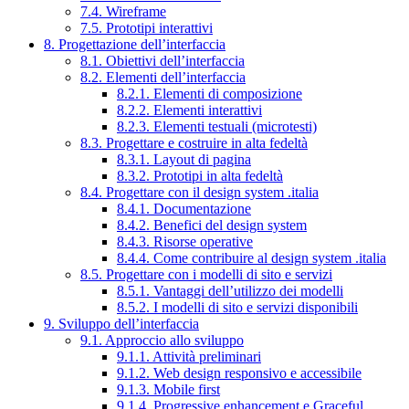
7.4. Wireframe
7.5. Prototipi interattivi
8. Progettazione dell’interfaccia
8.1. Obiettivi dell’interfaccia
8.2. Elementi dell’interfaccia
8.2.1. Elementi di composizione
8.2.2. Elementi interattivi
8.2.3. Elementi testuali (microtesti)
8.3. Progettare e costruire in alta fedeltà
8.3.1. Layout di pagina
8.3.2. Prototipi in alta fedeltà
8.4. Progettare con il design system .italia
8.4.1. Documentazione
8.4.2. Benefici del design system
8.4.3. Risorse operative
8.4.4. Come contribuire al design system .italia
8.5. Progettare con i modelli di sito e servizi
8.5.1. Vantaggi dell’utilizzo dei modelli
8.5.2. I modelli di sito e servizi disponibili
9. Sviluppo dell’interfaccia
9.1. Approccio allo sviluppo
9.1.1. Attività preliminari
9.1.2. Web design responsivo e accessibile
9.1.3. Mobile first
9.1.4. Progressive enhancement e Graceful