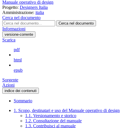
Manuale operativo di design
Progetto:
Designers Italia
Amministrazione:
italia
Cerca nel documento
Cerca nel documento
Informazioni
versione-corrente
Scarica
pdf
html
epub
Sorgente
Azioni
indice dei contenuti
Sommario
1. Scopo, destinatari e uso del Manuale operativo di design
1.1. Versionamento e storico
1.2. Consultazione del manuale
1.3. Contribuisci al manuale