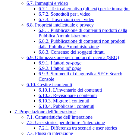
6.7. Immagini e video
6.7.1. Testo alternativo (alt text) per le immagini
6.7.2. Sottotitoli per i video
6.7.3. Trascrizioni per i video
6.8. Proprietà intellettuale e privacy
6.8.1. Pubblicazione di contenuti prodotti dalla
Pubblica Amministrazione
6.8.2. Pubblicazione di contenuti non prodotti
dalla Pubblica Amministrazione
6.8.3. Consenso dei soggetti ritratti
6.9. Ottimizzazione per i motori di ricerca (SEO)
6.9.1. I fattori
on-page
6.9.2. I fattori
off-page
6.9.3. Strumenti di diagnostica SEO: Search
Console
6.10. Gestire i contenuti
6.10.1. L’inventario dei contenuti
6.10.2. Revisionare i contenuti
6.10.3. Migrare i contenuti
6.10.4. Pubblicare i contenuti
7. Progettazione dell’interazione
7.1. Caratteristiche dell’interazione
7.2. User stories per definire l’interazione
7.2.1. Differenza tra scenari e user stories
7.3. Flussi di interazione