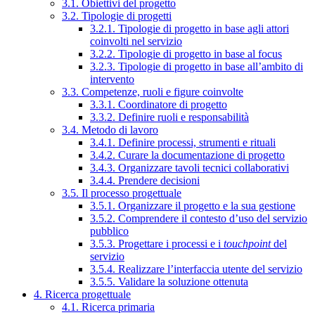
3.1. Obiettivi del progetto
3.2. Tipologie di progetti
3.2.1. Tipologie di progetto in base agli attori
coinvolti nel servizio
3.2.2. Tipologie di progetto in base al focus
3.2.3. Tipologie di progetto in base all’ambito di
intervento
3.3. Competenze, ruoli e figure coinvolte
3.3.1. Coordinatore di progetto
3.3.2. Definire ruoli e responsabilità
3.4. Metodo di lavoro
3.4.1. Definire processi, strumenti e rituali
3.4.2. Curare la documentazione di progetto
3.4.3. Organizzare tavoli tecnici collaborativi
3.4.4. Prendere decisioni
3.5. Il processo progettuale
3.5.1. Organizzare il progetto e la sua gestione
3.5.2. Comprendere il contesto d’uso del servizio
pubblico
3.5.3. Progettare i processi e i
touchpoint
del
servizio
3.5.4. Realizzare l’interfaccia utente del servizio
3.5.5. Validare la soluzione ottenuta
4. Ricerca progettuale
4.1. Ricerca primaria