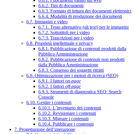
6.6.1. I documenti vanno sul web
6.6.2. Tipi di documenti
6.6.3. Formato di lettura dei documenti elettronici
6.6.4. Modalità di produzione dei documenti
6.7. Immagini e video
6.7.1. Testo alternativo (alt text) per le immagini
6.7.2. Sottotitoli per i video
6.7.3. Trascrizioni per i video
6.8. Proprietà intellettuale e privacy
6.8.1. Pubblicazione di contenuti prodotti dalla
Pubblica Amministrazione
6.8.2. Pubblicazione di contenuti non prodotti
dalla Pubblica Amministrazione
6.8.3. Consenso dei soggetti ritratti
6.9. Ottimizzazione per i motori di ricerca (SEO)
6.9.1. I fattori
on-page
6.9.2. I fattori
off-page
6.9.3. Strumenti di diagnostica SEO: Search
Console
6.10. Gestire i contenuti
6.10.1. L’inventario dei contenuti
6.10.2. Revisionare i contenuti
6.10.3. Migrare i contenuti
6.10.4. Pubblicare i contenuti
7. Progettazione dell’interazione