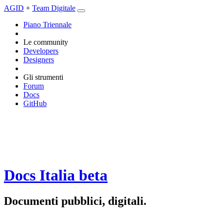
AGID
+
Team Digitale
Piano Triennale
Le community
Developers
Designers
Gli strumenti
Forum
Docs
GitHub
Docs Italia
beta
Documenti pubblici, digitali.