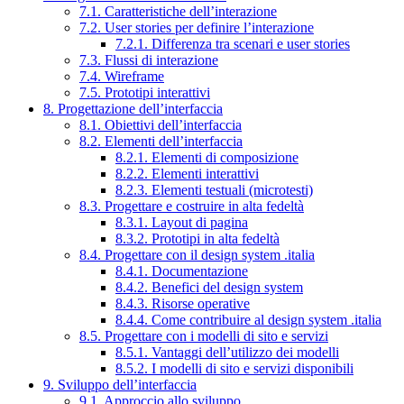
7.1. Caratteristiche dell’interazione
7.2. User stories per definire l’interazione
7.2.1. Differenza tra scenari e user stories
7.3. Flussi di interazione
7.4. Wireframe
7.5. Prototipi interattivi
8. Progettazione dell’interfaccia
8.1. Obiettivi dell’interfaccia
8.2. Elementi dell’interfaccia
8.2.1. Elementi di composizione
8.2.2. Elementi interattivi
8.2.3. Elementi testuali (microtesti)
8.3. Progettare e costruire in alta fedeltà
8.3.1. Layout di pagina
8.3.2. Prototipi in alta fedeltà
8.4. Progettare con il design system .italia
8.4.1. Documentazione
8.4.2. Benefici del design system
8.4.3. Risorse operative
8.4.4. Come contribuire al design system .italia
8.5. Progettare con i modelli di sito e servizi
8.5.1. Vantaggi dell’utilizzo dei modelli
8.5.2. I modelli di sito e servizi disponibili
9. Sviluppo dell’interfaccia
9.1. Approccio allo sviluppo