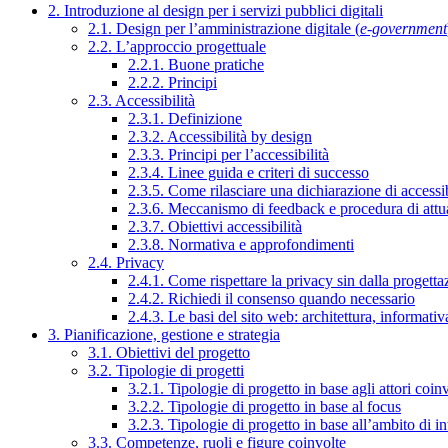
2. Introduzione al design per i servizi pubblici digitali
2.1. Design per l’amministrazione digitale (
e-government
2.2. L’approccio progettuale
2.2.1. Buone pratiche
2.2.2. Principi
2.3. Accessibilità
2.3.1. Definizione
2.3.2. Accessibilità by design
2.3.3. Principi per l’accessibilità
2.3.4. Linee guida e criteri di successo
2.3.5. Come rilasciare una dichiarazione di accessib
2.3.6. Meccanismo di feedback e procedura di attu
2.3.7. Obiettivi accessibilità
2.3.8. Normativa e approfondimenti
2.4. Privacy
2.4.1. Come rispettare la privacy sin dalla progettaz
2.4.2. Richiedi il consenso quando necessario
2.4.3. Le basi del sito web: architettura, informati
3. Pianificazione, gestione e strategia
3.1. Obiettivi del progetto
3.2. Tipologie di progetti
3.2.1. Tipologie di progetto in base agli attori coinv
3.2.2. Tipologie di progetto in base al focus
3.2.3. Tipologie di progetto in base all’ambito di i
3.3. Competenze, ruoli e figure coinvolte