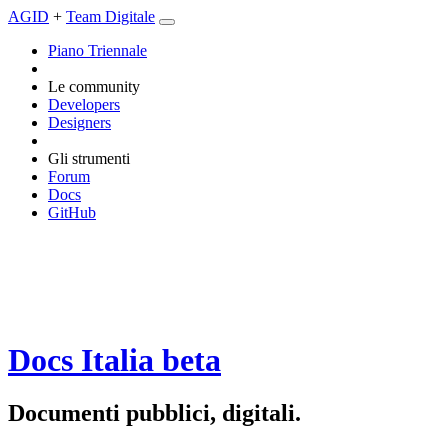
AGID
+
Team Digitale
Piano Triennale
Le community
Developers
Designers
Gli strumenti
Forum
Docs
GitHub
Docs Italia
beta
Documenti pubblici, digitali.