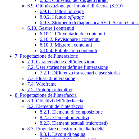
6.8.3. Consenso dei soggetti ritratti
6.9. Ottimizzazione per i motori di ricerca (SEO)
6.9.1. I fattori
on-page
6.9.2. I fattori
off-page
6.9.3. Strumenti di diagnostica SEO: Search Cons
6.10. Gestire i contenuti
6.10.1. L’inventario dei contenuti
6.10.2. Revisionare i contenuti
6.10.3. Migrare i contenuti
6.10.4. Pubblicare i contenuti
7. Progettazione dell’interazione
7.1. Caratteristiche dell’interazione
7.2. User stories per definire l’interazione
7.2.1. Differenza tra scenari e user stories
7.3. Flussi di interazione
7.4. Wireframe
7.5. Prototipi interattivi
8. Progettazione dell’interfaccia
8.1. Obiettivi dell’interfaccia
8.2. Elementi dell’interfaccia
8.2.1. Elementi di composizione
8.2.2. Elementi interattivi
8.2.3. Elementi testuali (microtesti)
8.3. Progettare e costruire in alta fedeltà
8.3.1. Layout di pagina