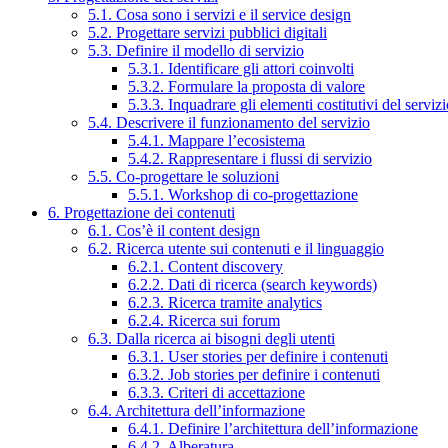
5.1. Cosa sono i servizi e il service design
5.2. Progettare servizi pubblici digitali
5.3. Definire il modello di servizio
5.3.1. Identificare gli attori coinvolti
5.3.2. Formulare la proposta di valore
5.3.3. Inquadrare gli elementi costitutivi del serviz
5.4. Descrivere il funzionamento del servizio
5.4.1. Mappare l’ecosistema
5.4.2. Rappresentare i flussi di servizio
5.5. Co-progettare le soluzioni
5.5.1. Workshop di co-progettazione
6. Progettazione dei contenuti
6.1. Cos’è il content design
6.2. Ricerca utente sui contenuti e il linguaggio
6.2.1. Content discovery
6.2.2. Dati di ricerca (search keywords)
6.2.3. Ricerca tramite analytics
6.2.4. Ricerca sui forum
6.3. Dalla ricerca ai bisogni degli utenti
6.3.1. User stories per definire i contenuti
6.3.2. Job stories per definire i contenuti
6.3.3. Criteri di accettazione
6.4. Architettura dell’informazione
6.4.1. Definire l’architettura dell’informazione
6.4.2. Alberatura