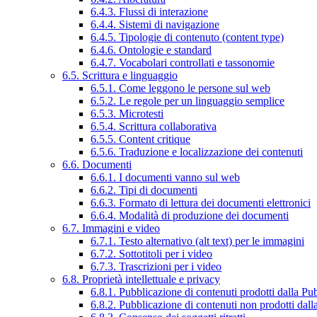
6.4.3. Flussi di interazione
6.4.4. Sistemi di navigazione
6.4.5. Tipologie di contenuto (content type)
6.4.6. Ontologie e standard
6.4.7. Vocabolari controllati e tassonomie
6.5. Scrittura e linguaggio
6.5.1. Come leggono le persone sul web
6.5.2. Le regole per un linguaggio semplice
6.5.3. Microtesti
6.5.4. Scrittura collaborativa
6.5.5. Content critique
6.5.6. Traduzione e localizzazione dei contenuti
6.6. Documenti
6.6.1. I documenti vanno sul web
6.6.2. Tipi di documenti
6.6.3. Formato di lettura dei documenti elettronici
6.6.4. Modalità di produzione dei documenti
6.7. Immagini e video
6.7.1. Testo alternativo (alt text) per le immagini
6.7.2. Sottotitoli per i video
6.7.3. Trascrizioni per i video
6.8. Proprietà intellettuale e privacy
6.8.1. Pubblicazione di contenuti prodotti dalla P
6.8.2. Pubblicazione di contenuti non prodotti dal