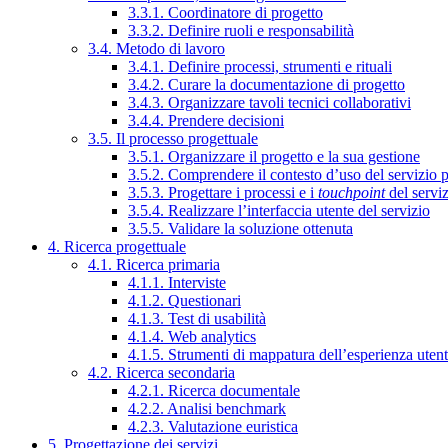
3.3.1. Coordinatore di progetto
3.3.2. Definire ruoli e responsabilità
3.4. Metodo di lavoro
3.4.1. Definire processi, strumenti e rituali
3.4.2. Curare la documentazione di progetto
3.4.3. Organizzare tavoli tecnici collaborativi
3.4.4. Prendere decisioni
3.5. Il processo progettuale
3.5.1. Organizzare il progetto e la sua gestione
3.5.2. Comprendere il contesto d’uso del servizio 
3.5.3. Progettare i processi e i
touchpoint
del servi
3.5.4. Realizzare l’interfaccia utente del servizio
3.5.5. Validare la soluzione ottenuta
4. Ricerca progettuale
4.1. Ricerca primaria
4.1.1. Interviste
4.1.2. Questionari
4.1.3. Test di usabilità
4.1.4. Web analytics
4.1.5. Strumenti di mappatura dell’esperienza uten
4.2. Ricerca secondaria
4.2.1. Ricerca documentale
4.2.2. Analisi benchmark
4.2.3. Valutazione euristica
5. Progettazione dei servizi