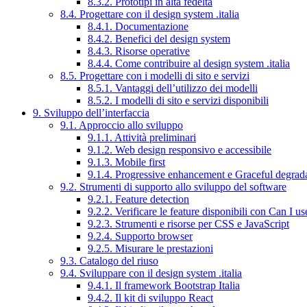
8.3.2. Prototipi in alta fedeltà
8.4. Progettare con il design system .italia
8.4.1. Documentazione
8.4.2. Benefici del design system
8.4.3. Risorse operative
8.4.4. Come contribuire al design system .italia
8.5. Progettare con i modelli di sito e servizi
8.5.1. Vantaggi dell’utilizzo dei modelli
8.5.2. I modelli di sito e servizi disponibili
9. Sviluppo dell’interfaccia
9.1. Approccio allo sviluppo
9.1.1. Attività preliminari
9.1.2. Web design responsivo e accessibile
9.1.3. Mobile first
9.1.4. Progressive enhancement e Graceful degrad
9.2. Strumenti di supporto allo sviluppo del software
9.2.1. Feature detection
9.2.2. Verificare le feature disponibili con Can I us
9.2.3. Strumenti e risorse per CSS e JavaScript
9.2.4. Supporto browser
9.2.5. Misurare le prestazioni
9.3. Catalogo del riuso
9.4. Sviluppare con il design system .italia
9.4.1. Il framework Bootstrap Italia
9.4.2. Il kit di sviluppo React