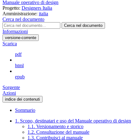
Manuale operativo di design
Progetto:
Designers Italia
Amministrazione:
italia
Cerca nel documento
Cerca nel documento
Informazioni
versione-corrente
Scarica
pdf
html
epub
Sorgente
Azioni
indice dei contenuti
Sommario
1. Scopo, destinatari e uso del Manuale operativo di design
1.1. Versionamento e storico
1.2. Consultazione del manuale
1.3. Contribuisci al manuale