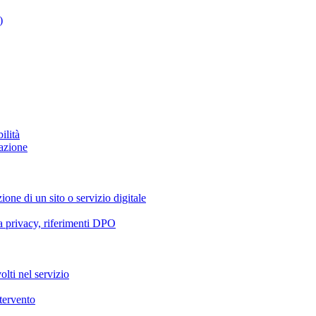
)
ilità
azione
ione di un sito o servizio digitale
va privacy, riferimenti DPO
olti nel servizio
ntervento