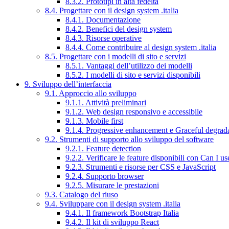
8.3.2. Prototipi in alta fedeltà
8.4. Progettare con il design system .italia
8.4.1. Documentazione
8.4.2. Benefici del design system
8.4.3. Risorse operative
8.4.4. Come contribuire al design system .italia
8.5. Progettare con i modelli di sito e servizi
8.5.1. Vantaggi dell’utilizzo dei modelli
8.5.2. I modelli di sito e servizi disponibili
9. Sviluppo dell’interfaccia
9.1. Approccio allo sviluppo
9.1.1. Attività preliminari
9.1.2. Web design responsivo e accessibile
9.1.3. Mobile first
9.1.4. Progressive enhancement e Graceful degrad
9.2. Strumenti di supporto allo sviluppo del software
9.2.1. Feature detection
9.2.2. Verificare le feature disponibili con Can I us
9.2.3. Strumenti e risorse per CSS e JavaScript
9.2.4. Supporto browser
9.2.5. Misurare le prestazioni
9.3. Catalogo del riuso
9.4. Sviluppare con il design system .italia
9.4.1. Il framework Bootstrap Italia
9.4.2. Il kit di sviluppo React