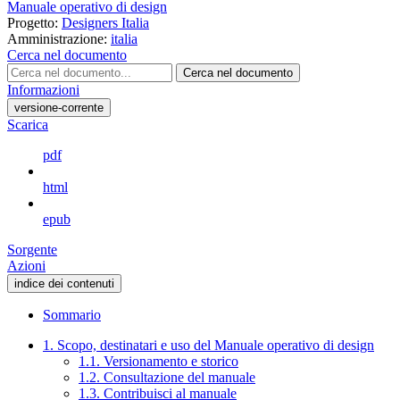
Manuale operativo di design
Progetto:
Designers Italia
Amministrazione:
italia
Cerca nel documento
Cerca nel documento
Informazioni
versione-corrente
Scarica
pdf
html
epub
Sorgente
Azioni
indice dei contenuti
Sommario
1. Scopo, destinatari e uso del Manuale operativo di design
1.1. Versionamento e storico
1.2. Consultazione del manuale
1.3. Contribuisci al manuale