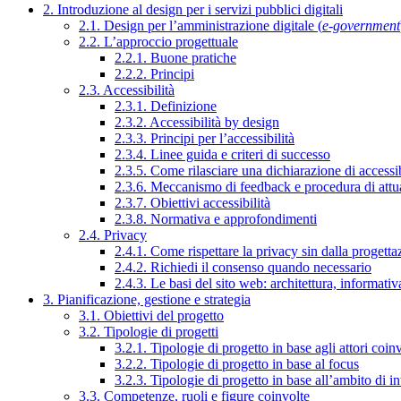
2. Introduzione al design per i servizi pubblici digitali
2.1. Design per l’amministrazione digitale (
e-government
2.2. L’approccio progettuale
2.2.1. Buone pratiche
2.2.2. Principi
2.3. Accessibilità
2.3.1. Definizione
2.3.2. Accessibilità by design
2.3.3. Principi per l’accessibilità
2.3.4. Linee guida e criteri di successo
2.3.5. Come rilasciare una dichiarazione di accessib
2.3.6. Meccanismo di feedback e procedura di attu
2.3.7. Obiettivi accessibilità
2.3.8. Normativa e approfondimenti
2.4. Privacy
2.4.1. Come rispettare la privacy sin dalla progettaz
2.4.2. Richiedi il consenso quando necessario
2.4.3. Le basi del sito web: architettura, informati
3. Pianificazione, gestione e strategia
3.1. Obiettivi del progetto
3.2. Tipologie di progetti
3.2.1. Tipologie di progetto in base agli attori coinv
3.2.2. Tipologie di progetto in base al focus
3.2.3. Tipologie di progetto in base all’ambito di i
3.3. Competenze, ruoli e figure coinvolte