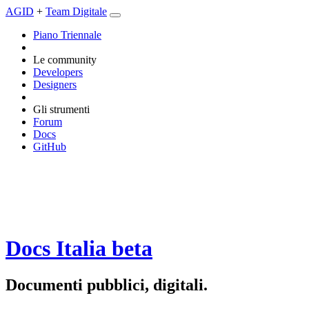
AGID
+
Team Digitale
Piano Triennale
Le community
Developers
Designers
Gli strumenti
Forum
Docs
GitHub
Docs Italia
beta
Documenti pubblici, digitali.