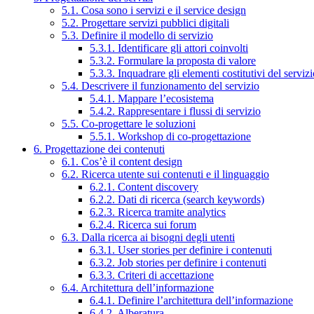
5.1. Cosa sono i servizi e il service design
5.2. Progettare servizi pubblici digitali
5.3. Definire il modello di servizio
5.3.1. Identificare gli attori coinvolti
5.3.2. Formulare la proposta di valore
5.3.3. Inquadrare gli elementi costitutivi del serviz
5.4. Descrivere il funzionamento del servizio
5.4.1. Mappare l’ecosistema
5.4.2. Rappresentare i flussi di servizio
5.5. Co-progettare le soluzioni
5.5.1. Workshop di co-progettazione
6. Progettazione dei contenuti
6.1. Cos’è il content design
6.2. Ricerca utente sui contenuti e il linguaggio
6.2.1. Content discovery
6.2.2. Dati di ricerca (search keywords)
6.2.3. Ricerca tramite analytics
6.2.4. Ricerca sui forum
6.3. Dalla ricerca ai bisogni degli utenti
6.3.1. User stories per definire i contenuti
6.3.2. Job stories per definire i contenuti
6.3.3. Criteri di accettazione
6.4. Architettura dell’informazione
6.4.1. Definire l’architettura dell’informazione
6.4.2. Alberatura