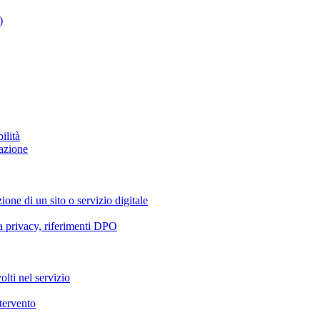
)
ilità
azione
ione di un sito o servizio digitale
va privacy, riferimenti DPO
olti nel servizio
ntervento