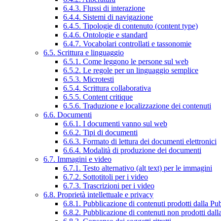
6.4.3. Flussi di interazione
6.4.4. Sistemi di navigazione
6.4.5. Tipologie di contenuto (content type)
6.4.6. Ontologie e standard
6.4.7. Vocabolari controllati e tassonomie
6.5. Scrittura e linguaggio
6.5.1. Come leggono le persone sul web
6.5.2. Le regole per un linguaggio semplice
6.5.3. Microtesti
6.5.4. Scrittura collaborativa
6.5.5. Content critique
6.5.6. Traduzione e localizzazione dei contenuti
6.6. Documenti
6.6.1. I documenti vanno sul web
6.6.2. Tipi di documenti
6.6.3. Formato di lettura dei documenti elettronici
6.6.4. Modalità di produzione dei documenti
6.7. Immagini e video
6.7.1. Testo alternativo (alt text) per le immagini
6.7.2. Sottotitoli per i video
6.7.3. Trascrizioni per i video
6.8. Proprietà intellettuale e privacy
6.8.1. Pubblicazione di contenuti prodotti dalla P
6.8.2. Pubblicazione di contenuti non prodotti dal