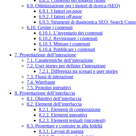
6.8.3. Consenso dei soggetti ritratti
6.9. Ottimizzazione per i motori di ricerca (SEO)
6.9.1. I fattori
on-page
6.9.2. I fattori
off-page
6.9.3. Strumenti di diagnostica SEO: Search Cons
6.10. Gestire i contenuti
6.10.1. L’inventario dei contenuti
6.10.2. Revisionare i contenuti
6.10.3. Migrare i contenuti
6.10.4. Pubblicare i contenuti
7. Progettazione dell’interazione
7.1. Caratteristiche dell’interazione
7.2. User stories per definire l’interazione
7.2.1. Differenza tra scenari e user stories
7.3. Flussi di interazione
7.4. Wireframe
7.5. Prototipi interattivi
8. Progettazione dell’interfaccia
8.1. Obiettivi dell’interfaccia
8.2. Elementi dell’interfaccia
8.2.1. Elementi di composizione
8.2.2. Elementi interattivi
8.2.3. Elementi testuali (microtesti)
8.3. Progettare e costruire in alta fedeltà
8.3.1. Layout di pagina