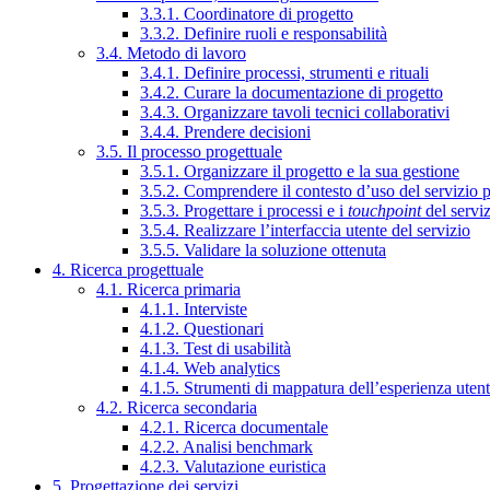
3.3.1. Coordinatore di progetto
3.3.2. Definire ruoli e responsabilità
3.4. Metodo di lavoro
3.4.1. Definire processi, strumenti e rituali
3.4.2. Curare la documentazione di progetto
3.4.3. Organizzare tavoli tecnici collaborativi
3.4.4. Prendere decisioni
3.5. Il processo progettuale
3.5.1. Organizzare il progetto e la sua gestione
3.5.2. Comprendere il contesto d’uso del servizio 
3.5.3. Progettare i processi e i
touchpoint
del servi
3.5.4. Realizzare l’interfaccia utente del servizio
3.5.5. Validare la soluzione ottenuta
4. Ricerca progettuale
4.1. Ricerca primaria
4.1.1. Interviste
4.1.2. Questionari
4.1.3. Test di usabilità
4.1.4. Web analytics
4.1.5. Strumenti di mappatura dell’esperienza uten
4.2. Ricerca secondaria
4.2.1. Ricerca documentale
4.2.2. Analisi benchmark
4.2.3. Valutazione euristica
5. Progettazione dei servizi