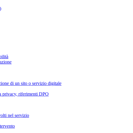
)
ilità
azione
ione di un sito o servizio digitale
va privacy, riferimenti DPO
olti nel servizio
ntervento