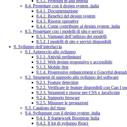
8.3.2. Prototipi in alta fedeltà
8.4. Progettare con il design system .italia
8.4.1. Documentazione
8.4.2. Benefici del design system
8.4.3. Risorse operative
8.4.4. Come contribuire al design system .italia
8.5. Progettare con i modelli di sito e servizi
8.5.1. Vantaggi dell’utilizzo dei modelli
8.5.2. I modelli di sito e servizi disponibili
9. Sviluppo dell’interfaccia
9.1. Approccio allo sviluppo
9.1.1. Attività preliminari
9.1.2. Web design responsivo e accessibile
9.1.3. Mobile first
9.1.4. Progressive enhancement e Graceful degrad
9.2. Strumenti di supporto allo sviluppo del software
9.2.1. Feature detection
9.2.2. Verificare le feature disponibili con Can I us
9.2.3. Strumenti e risorse per CSS e JavaScript
9.2.4. Supporto browser
9.2.5. Misurare le prestazioni
9.3. Catalogo del riuso
9.4. Sviluppare con il design system .italia
9.4.1. Il framework Bootstrap Italia
9.4.2. Il kit di sviluppo React