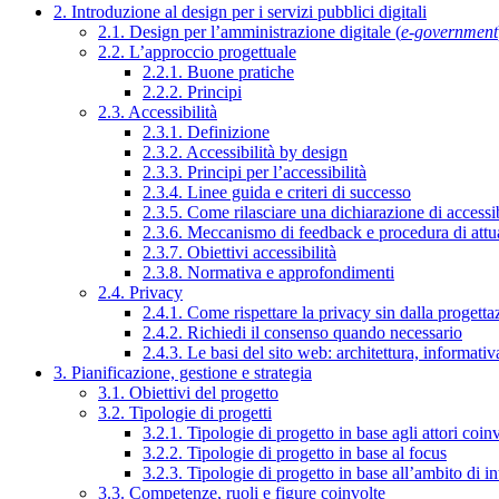
2. Introduzione al design per i servizi pubblici digitali
2.1. Design per l’amministrazione digitale (
e-government
2.2. L’approccio progettuale
2.2.1. Buone pratiche
2.2.2. Principi
2.3. Accessibilità
2.3.1. Definizione
2.3.2. Accessibilità by design
2.3.3. Principi per l’accessibilità
2.3.4. Linee guida e criteri di successo
2.3.5. Come rilasciare una dichiarazione di accessib
2.3.6. Meccanismo di feedback e procedura di attu
2.3.7. Obiettivi accessibilità
2.3.8. Normativa e approfondimenti
2.4. Privacy
2.4.1. Come rispettare la privacy sin dalla progettaz
2.4.2. Richiedi il consenso quando necessario
2.4.3. Le basi del sito web: architettura, informati
3. Pianificazione, gestione e strategia
3.1. Obiettivi del progetto
3.2. Tipologie di progetti
3.2.1. Tipologie di progetto in base agli attori coinv
3.2.2. Tipologie di progetto in base al focus
3.2.3. Tipologie di progetto in base all’ambito di i
3.3. Competenze, ruoli e figure coinvolte