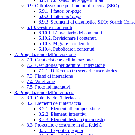
6.8.3. Consenso dei soggetti ritratti
6.9. Ottimizzazione per i motori di ricerca (SEO)
6.9.1. I fattori
on-page
6.9.2. I fattori
off-page
6.9.3. Strumenti di diagnostica SEO: Search Cons
6.10. Gestire i contenuti
6.10.1. L’inventario dei contenuti
6.10.2. Revisionare i contenuti
6.10.3. Migrare i contenuti
6.10.4. Pubblicare i contenuti
7. Progettazione dell’interazione
7.1. Caratteristiche dell’interazione
7.2. User stories per definire l’interazione
7.2.1. Differenza tra scenari e user stories
7.3. Flussi di interazione
7.4. Wireframe
7.5. Prototipi interattivi
8. Progettazione dell’interfaccia
8.1. Obiettivi dell’interfaccia
8.2. Elementi dell’interfaccia
8.2.1. Elementi di composizione
8.2.2. Elementi interattivi
8.2.3. Elementi testuali (microtesti)
8.3. Progettare e costruire in alta fedeltà
8.3.1. Layout di pagina