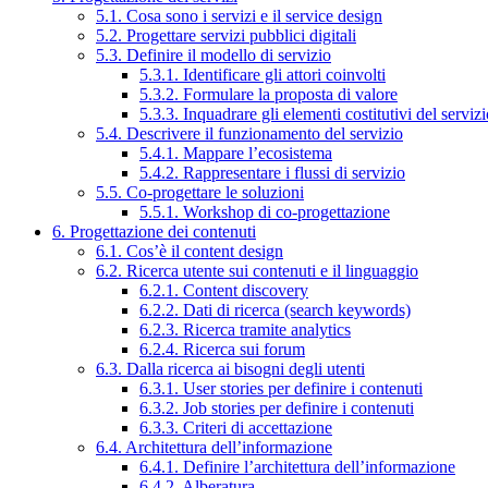
5.1. Cosa sono i servizi e il service design
5.2. Progettare servizi pubblici digitali
5.3. Definire il modello di servizio
5.3.1. Identificare gli attori coinvolti
5.3.2. Formulare la proposta di valore
5.3.3. Inquadrare gli elementi costitutivi del serviz
5.4. Descrivere il funzionamento del servizio
5.4.1. Mappare l’ecosistema
5.4.2. Rappresentare i flussi di servizio
5.5. Co-progettare le soluzioni
5.5.1. Workshop di co-progettazione
6. Progettazione dei contenuti
6.1. Cos’è il content design
6.2. Ricerca utente sui contenuti e il linguaggio
6.2.1. Content discovery
6.2.2. Dati di ricerca (search keywords)
6.2.3. Ricerca tramite analytics
6.2.4. Ricerca sui forum
6.3. Dalla ricerca ai bisogni degli utenti
6.3.1. User stories per definire i contenuti
6.3.2. Job stories per definire i contenuti
6.3.3. Criteri di accettazione
6.4. Architettura dell’informazione
6.4.1. Definire l’architettura dell’informazione
6.4.2. Alberatura