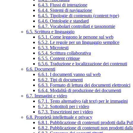
6.4.3. Flussi di interazione
6.4.4. Sistemi di navigazione
6.4.5. Tipologie di contenuto (content type)
6.4.6. Ontologie e standard
6.4.7. Vocabolari controllati e tassonomie
6.5. Scrittura e linguaggio
6.5.1. Come leggono le persone sul web
6.5.2. Le regole per un linguaggio semplice
6.5.3. Microtesti
6.5.4. Scrittura collaborativa
6.5.5. Content critique
6.5.6. Traduzione e localizzazione dei contenuti
6.6. Documenti
6.6.1. I documenti vanno sul web
6.6.2. Tipi di documenti
6.6.3. Formato di lettura dei documenti elettronici
6.6.4. Modalità di produzione dei documenti
6.7. Immagini e video
6.7.1. Testo alternativo (alt text) per le immagini
6.7.2. Sottotitoli per i video
6.7.3. Trascrizioni per i video
6.8. Proprietà intellettuale e privacy
6.8.1. Pubblicazione di contenuti prodotti dalla P
6.8.2. Pubblicazione di contenuti non prodotti dal