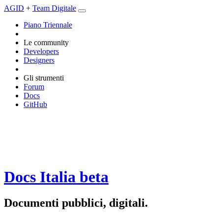
AGID
+
Team Digitale
Piano Triennale
Le community
Developers
Designers
Gli strumenti
Forum
Docs
GitHub
Docs Italia
beta
Documenti pubblici, digitali.