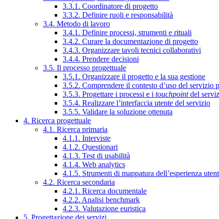
3.3.1. Coordinatore di progetto
3.3.2. Definire ruoli e responsabilità
3.4. Metodo di lavoro
3.4.1. Definire processi, strumenti e rituali
3.4.2. Curare la documentazione di progetto
3.4.3. Organizzare tavoli tecnici collaborativi
3.4.4. Prendere decisioni
3.5. Il processo progettuale
3.5.1. Organizzare il progetto e la sua gestione
3.5.2. Comprendere il contesto d’uso del servizio 
3.5.3. Progettare i processi e i
touchpoint
del servi
3.5.4. Realizzare l’interfaccia utente del servizio
3.5.5. Validare la soluzione ottenuta
4. Ricerca progettuale
4.1. Ricerca primaria
4.1.1. Interviste
4.1.2. Questionari
4.1.3. Test di usabilità
4.1.4. Web analytics
4.1.5. Strumenti di mappatura dell’esperienza uten
4.2. Ricerca secondaria
4.2.1. Ricerca documentale
4.2.2. Analisi benchmark
4.2.3. Valutazione euristica
5. Progettazione dei servizi