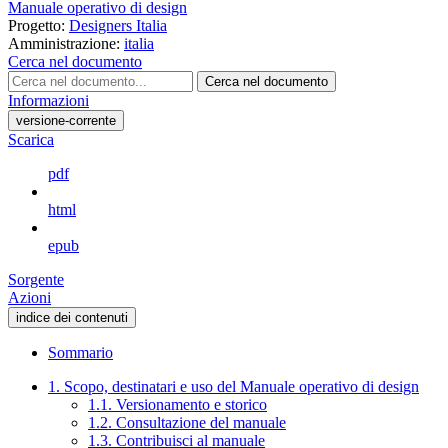
Manuale operativo di design
Progetto:
Designers Italia
Amministrazione:
italia
Cerca nel documento
Cerca nel documento
Informazioni
versione-corrente
Scarica
pdf
html
epub
Sorgente
Azioni
indice dei contenuti
Sommario
1. Scopo, destinatari e uso del Manuale operativo di design
1.1. Versionamento e storico
1.2. Consultazione del manuale
1.3. Contribuisci al manuale