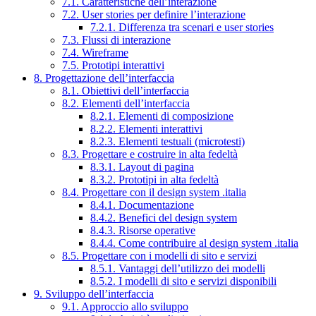
7.1. Caratteristiche dell’interazione
7.2. User stories per definire l’interazione
7.2.1. Differenza tra scenari e user stories
7.3. Flussi di interazione
7.4. Wireframe
7.5. Prototipi interattivi
8. Progettazione dell’interfaccia
8.1. Obiettivi dell’interfaccia
8.2. Elementi dell’interfaccia
8.2.1. Elementi di composizione
8.2.2. Elementi interattivi
8.2.3. Elementi testuali (microtesti)
8.3. Progettare e costruire in alta fedeltà
8.3.1. Layout di pagina
8.3.2. Prototipi in alta fedeltà
8.4. Progettare con il design system .italia
8.4.1. Documentazione
8.4.2. Benefici del design system
8.4.3. Risorse operative
8.4.4. Come contribuire al design system .italia
8.5. Progettare con i modelli di sito e servizi
8.5.1. Vantaggi dell’utilizzo dei modelli
8.5.2. I modelli di sito e servizi disponibili
9. Sviluppo dell’interfaccia
9.1. Approccio allo sviluppo