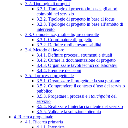
3.2. Tipologie di progetti
3.2.1. Tipologie di progetto in base agli attori
coinvolti nel servizio
3.2.2. Tipologie di progetto in base al focus
3.2.3. Tipologie di progetto in base all’ambito di
intervento
3.3. Competenze, ruoli e figure coinvolte
3.3.1. Coordinatore di progetto
3.3.2. Definire ruoli e responsabilità
3.4. Metodo di lavoro
3.4.1. Definire processi, strumenti e rituali
3.4.2. Curare la documentazione di progetto
3.4.3. Organizzare tavoli tecnici collaborativi
3.4.4. Prendere decisioni
3.5. Il processo progettuale
3.5.1. Organizzare il progetto e la sua gestione
3.5.2. Comprendere il contesto d’uso del servizio
pubblico
3.5.3. Progettare i processi e i
touchpoint
del
servizio
3.5.4. Realizzare l’interfaccia utente del servizio
3.5.5. Validare la soluzione ottenuta
4. Ricerca progettuale
4.1. Ricerca primaria
4.1.1. Interviste