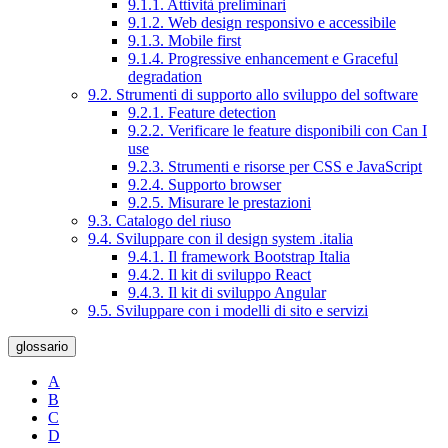
9.1.1. Attività preliminari
9.1.2. Web design responsivo e accessibile
9.1.3. Mobile first
9.1.4. Progressive enhancement e Graceful
degradation
9.2. Strumenti di supporto allo sviluppo del software
9.2.1. Feature detection
9.2.2. Verificare le feature disponibili con Can I
use
9.2.3. Strumenti e risorse per CSS e JavaScript
9.2.4. Supporto browser
9.2.5. Misurare le prestazioni
9.3. Catalogo del riuso
9.4. Sviluppare con il design system .italia
9.4.1. Il framework Bootstrap Italia
9.4.2. Il kit di sviluppo React
9.4.3. Il kit di sviluppo Angular
9.5. Sviluppare con i modelli di sito e servizi
glossario
A
B
C
D