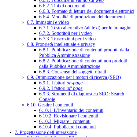
6.6.1. I documenti vanno sul web
6.6.2. Tipi di documenti
6.6.3. Formato di lettura dei documenti elettronici
6.6.4. Modalità di produzione dei documenti
6.7. Immagini e video
6.7.1. Testo alternativo (alt text) per le immagini
6.7.2. Sottotitoli per i video
6.7.3. Trascrizioni per i video
6.8. Proprietà intellettuale e privacy
6.8.1. Pubblicazione di contenuti prodotti dalla
Pubblica Amministrazione
6.8.2. Pubblicazione di contenuti non prodotti
dalla Pubblica Amministrazione
6.8.3. Consenso dei soggetti ritratti
6.9. Ottimizzazione per i motori di ricerca (SEO)
6.9.1. I fattori
on-page
6.9.2. I fattori
off-page
6.9.3. Strumenti di diagnostica SEO: Search
Console
6.10. Gestire i contenuti
6.10.1. L’inventario dei contenuti
6.10.2. Revisionare i contenuti
6.10.3. Migrare i contenuti
6.10.4. Pubblicare i contenuti
7. Progettazione dell’interazione