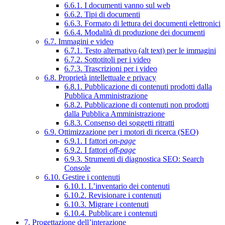
6.6.1. I documenti vanno sul web
6.6.2. Tipi di documenti
6.6.3. Formato di lettura dei documenti elettronici
6.6.4. Modalità di produzione dei documenti
6.7. Immagini e video
6.7.1. Testo alternativo (alt text) per le immagini
6.7.2. Sottotitoli per i video
6.7.3. Trascrizioni per i video
6.8. Proprietà intellettuale e privacy
6.8.1. Pubblicazione di contenuti prodotti dalla
Pubblica Amministrazione
6.8.2. Pubblicazione di contenuti non prodotti
dalla Pubblica Amministrazione
6.8.3. Consenso dei soggetti ritratti
6.9. Ottimizzazione per i motori di ricerca (SEO)
6.9.1. I fattori
on-page
6.9.2. I fattori
off-page
6.9.3. Strumenti di diagnostica SEO: Search
Console
6.10. Gestire i contenuti
6.10.1. L’inventario dei contenuti
6.10.2. Revisionare i contenuti
6.10.3. Migrare i contenuti
6.10.4. Pubblicare i contenuti
7. Progettazione dell’interazione