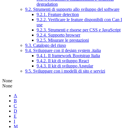
degradation
9.2. Strumenti di supporto allo sviluppo del software
9.2.1. Feature detection
9.2.2. Verificare le feature disponibili con Can I
use
9.2.3. Strumenti e risorse per CSS e JavaScript
9.2.4. Supporto browser
9.2.5. Misurare le prestazioni
9.3. Catalogo del riuso
9.4. Sviluppare con il design system .italia
9.4.1. Il framework Bootstrap Italia
9.4.2. Il kit di sviluppo React
9.4.3. Il kit di sviluppo Angular
9.5. Sviluppare con i modelli di sito e servizi
None
None
A
B
C
D
E
I
M