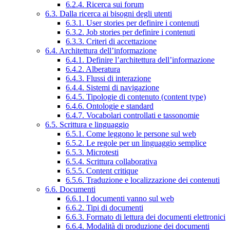
6.2.4. Ricerca sui forum
6.3. Dalla ricerca ai bisogni degli utenti
6.3.1. User stories per definire i contenuti
6.3.2. Job stories per definire i contenuti
6.3.3. Criteri di accettazione
6.4. Architettura dell’informazione
6.4.1. Definire l’architettura dell’informazione
6.4.2. Alberatura
6.4.3. Flussi di interazione
6.4.4. Sistemi di navigazione
6.4.5. Tipologie di contenuto (content type)
6.4.6. Ontologie e standard
6.4.7. Vocabolari controllati e tassonomie
6.5. Scrittura e linguaggio
6.5.1. Come leggono le persone sul web
6.5.2. Le regole per un linguaggio semplice
6.5.3. Microtesti
6.5.4. Scrittura collaborativa
6.5.5. Content critique
6.5.6. Traduzione e localizzazione dei contenuti
6.6. Documenti
6.6.1. I documenti vanno sul web
6.6.2. Tipi di documenti
6.6.3. Formato di lettura dei documenti elettronici
6.6.4. Modalità di produzione dei documenti