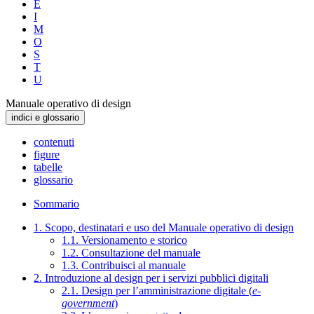
E
I
M
O
S
T
U
Manuale operativo di design
indici e glossario
contenuti
figure
tabelle
glossario
Sommario
1. Scopo, destinatari e uso del Manuale operativo di design
1.1. Versionamento e storico
1.2. Consultazione del manuale
1.3. Contribuisci al manuale
2. Introduzione al design per i servizi pubblici digitali
2.1. Design per l’amministrazione digitale (
e-
government
)