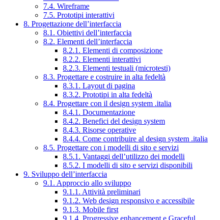
7.4. Wireframe
7.5. Prototipi interattivi
8. Progettazione dell’interfaccia
8.1. Obiettivi dell’interfaccia
8.2. Elementi dell’interfaccia
8.2.1. Elementi di composizione
8.2.2. Elementi interattivi
8.2.3. Elementi testuali (microtesti)
8.3. Progettare e costruire in alta fedeltà
8.3.1. Layout di pagina
8.3.2. Prototipi in alta fedeltà
8.4. Progettare con il design system .italia
8.4.1. Documentazione
8.4.2. Benefici del design system
8.4.3. Risorse operative
8.4.4. Come contribuire al design system .italia
8.5. Progettare con i modelli di sito e servizi
8.5.1. Vantaggi dell’utilizzo dei modelli
8.5.2. I modelli di sito e servizi disponibili
9. Sviluppo dell’interfaccia
9.1. Approccio allo sviluppo
9.1.1. Attività preliminari
9.1.2. Web design responsivo e accessibile
9.1.3. Mobile first
9.1.4. Progressive enhancement e Graceful