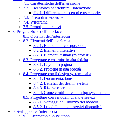
7.1. Caratteristiche dell’interazione
7.2. User stories per definire l’interazione
7.2.1. Differenza tra scenari e user stories
7.3. Flussi di interazione
7.4. Wireframe
7.5. Prototipi interattivi
8. Progettazione dell’interfaccia
8.1. Obiettivi dell’interfaccia
8.2. Elementi dell’interfaccia
8.2.1. Elementi di composizione
8.2.2. Elementi interattivi
8.2.3. Elementi testuali (microtesti)
8.3. Progettare e costruire in alta fedeltà
8.3.1. Layout di pagina
8.3.2. Prototipi in alta fedeltà
8.4. Progettare con il design system .italia
8.4.1. Documentazione
8.4.2. Benefici del design system
8.4.3. Risorse operative
8.4.4. Come contribuire al design system .italia
8.5. Progettare con i modelli di sito e servizi
8.5.1. Vantaggi dell’utilizzo dei modelli
8.5.2. I modelli di sito e servizi disponibili
9. Sviluppo dell’interfaccia
9.1. Approccio allo sviluppo