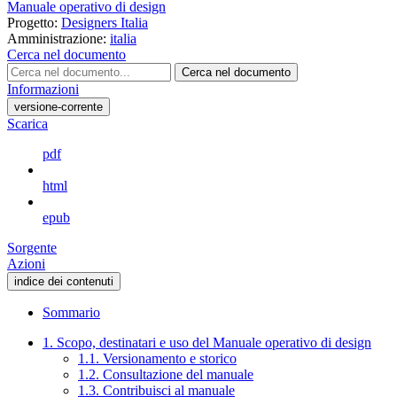
Manuale operativo di design
Progetto:
Designers Italia
Amministrazione:
italia
Cerca nel documento
Cerca nel documento
Informazioni
versione-corrente
Scarica
pdf
html
epub
Sorgente
Azioni
indice dei contenuti
Sommario
1. Scopo, destinatari e uso del Manuale operativo di design
1.1. Versionamento e storico
1.2. Consultazione del manuale
1.3. Contribuisci al manuale