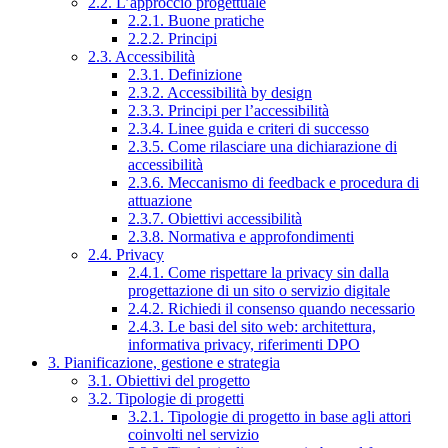
2.2. L’approccio progettuale
2.2.1. Buone pratiche
2.2.2. Principi
2.3. Accessibilità
2.3.1. Definizione
2.3.2. Accessibilità by design
2.3.3. Principi per l’accessibilità
2.3.4. Linee guida e criteri di successo
2.3.5. Come rilasciare una dichiarazione di
accessibilità
2.3.6. Meccanismo di feedback e procedura di
attuazione
2.3.7. Obiettivi accessibilità
2.3.8. Normativa e approfondimenti
2.4. Privacy
2.4.1. Come rispettare la privacy sin dalla
progettazione di un sito o servizio digitale
2.4.2. Richiedi il consenso quando necessario
2.4.3. Le basi del sito web: architettura,
informativa privacy, riferimenti DPO
3. Pianificazione, gestione e strategia
3.1. Obiettivi del progetto
3.2. Tipologie di progetti
3.2.1. Tipologie di progetto in base agli attori
coinvolti nel servizio