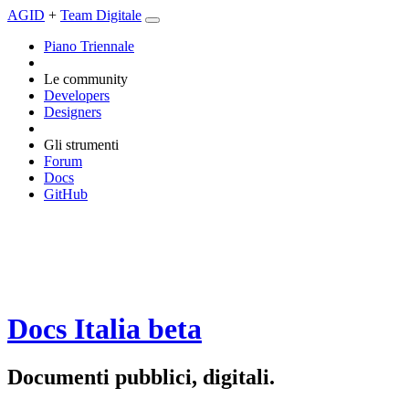
AGID
+
Team Digitale
Piano Triennale
Le community
Developers
Designers
Gli strumenti
Forum
Docs
GitHub
Docs Italia
beta
Documenti pubblici, digitali.