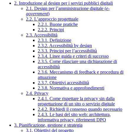
2. Introduzione al design per i servizi pubblici digitali
2.1. Design per l’amministrazione digitale (
e-
government
)
2.2. L’approccio progettuale
2.2.1. Buone pratiche
2.2.2. Principi
2.3. Accessibilità
2.3.1. Definizione
2.3.2. Accessibilità by design
2.3.3. Principi per l’accessibilità
2.3.4. Linee guida e criteri di successo
2.3.5. Come rilasciare una dichiarazione di
accessibilità
2.3.6. Meccanismo di feedback e procedura di
attuazione
2.3.7. Obiettivi accessibilità
2.3.8. Normativa e approfondimenti
2.4. Privacy
2.4.1. Come rispettare la privacy sin dalla
progettazione di un sito o servizio digitale
2.4.2. Richiedi il consenso quando necessario
2.4.3. Le basi del sito web: architettura,
informativa privacy, riferimenti DPO
3. Pianificazione, gestione e strategia
3.1. Obiettivi del progetto