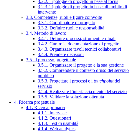
3.2.2. Tipologie di progetto in base al focus
3.2.3. Tipologie di progetto in base all’ambito di
intervento
3.3. Competenze, ruoli e figure coinvolte
3.3.1. Coordinatore di progetto
3.3.2. Definire ruoli e responsabilità
3.4. Metodo di lavoro
3.4.1. Definire processi, strumenti e rituali
3.4.2. Curare la documentazione di progetto
3.4.3. Organizzare tavoli tecnici collaborativi
3.4.4. Prendere decisioni
3.5. Il processo progettuale
3.5.1. Organizzare il progetto e la sua gestione
3.5.2. Comprendere il contesto d’uso del servizio
pubblico
3.5.3. Progettare i processi e i
touchpoint
del
servizio
3.5.4. Realizzare l’interfaccia utente del servizio
3.5.5. Validare la soluzione ottenuta
4. Ricerca progettuale
4.1. Ricerca primaria
4.1.1. Interviste
4.1.2. Questionari
4.1.3. Test di usabilità
4.1.4. Web analytics