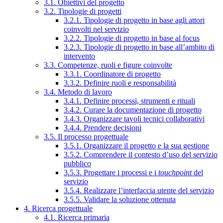
3.1. Obiettivi del progetto
3.2. Tipologie di progetti
3.2.1. Tipologie di progetto in base agli attori
coinvolti nel servizio
3.2.2. Tipologie di progetto in base al focus
3.2.3. Tipologie di progetto in base all’ambito di
intervento
3.3. Competenze, ruoli e figure coinvolte
3.3.1. Coordinatore di progetto
3.3.2. Definire ruoli e responsabilità
3.4. Metodo di lavoro
3.4.1. Definire processi, strumenti e rituali
3.4.2. Curare la documentazione di progetto
3.4.3. Organizzare tavoli tecnici collaborativi
3.4.4. Prendere decisioni
3.5. Il processo progettuale
3.5.1. Organizzare il progetto e la sua gestione
3.5.2. Comprendere il contesto d’uso del servizio
pubblico
3.5.3. Progettare i processi e i
touchpoint
del
servizio
3.5.4. Realizzare l’interfaccia utente del servizio
3.5.5. Validare la soluzione ottenuta
4. Ricerca progettuale
4.1. Ricerca primaria