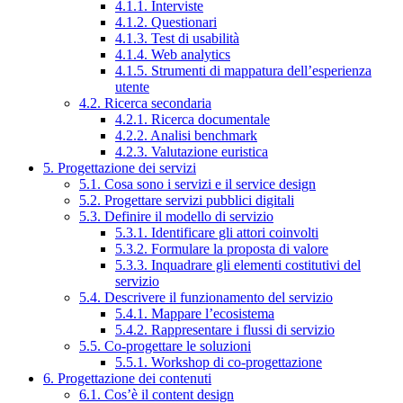
4.1.1. Interviste
4.1.2. Questionari
4.1.3. Test di usabilità
4.1.4. Web analytics
4.1.5. Strumenti di mappatura dell’esperienza
utente
4.2. Ricerca secondaria
4.2.1. Ricerca documentale
4.2.2. Analisi benchmark
4.2.3. Valutazione euristica
5. Progettazione dei servizi
5.1. Cosa sono i servizi e il service design
5.2. Progettare servizi pubblici digitali
5.3. Definire il modello di servizio
5.3.1. Identificare gli attori coinvolti
5.3.2. Formulare la proposta di valore
5.3.3. Inquadrare gli elementi costitutivi del
servizio
5.4. Descrivere il funzionamento del servizio
5.4.1. Mappare l’ecosistema
5.4.2. Rappresentare i flussi di servizio
5.5. Co-progettare le soluzioni
5.5.1. Workshop di co-progettazione
6. Progettazione dei contenuti
6.1. Cos’è il content design