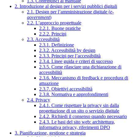
1.3. Contribuisci al manuale
2. Introduzione al design per i servizi pubblici digitali
2.1. Design per l’amministrazione digitale (
e-
government
)
2.2. L’approccio progettuale
2.2.1. Buone pratiche
2.2.2. Principi
2.3. Accessibilità
2.3.1. Definizione
2.3.2. Accessibilità by design
2.3.3. Principi per l’accessibilità
2.3.4. Linee guida e criteri di successo
2.3.5. Come rilasciare una dichiarazione di
accessibilità
2.3.6. Meccanismo di feedback e procedura di
attuazione
2.3.7. Obiettivi accessibilità
2.3.8. Normativa e approfondimenti
2.4. Privacy
2.4.1. Come rispettare la privacy sin dalla
progettazione di un sito o servizio digitale
2.4.2. Richiedi il consenso quando necessario
2.4.3. Le basi del sito web: architettura,
informativa privacy, riferimenti DPO
3. Pianificazione, gestione e strategia