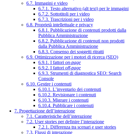
6.7. Immagini e video
6.7.1. Testo alternativo (alt text) per le immagini
6.7.2. Sottotitoli per i video
6.7.3. Trascrizioni per i video
6.8. Proprietà intellettuale e privacy
6.8.1. Pubblicazione di contenuti prodotti dalla
Pubblica Amministrazione
6.8.2. Pubblicazione di contenuti non prodotti
dalla Pubblica Amministrazione
6.8.3. Consenso dei soggetti ritratti
6.9. Ottimizzazione per i motori di ricerca (SEO)
6.9.1. I fattori
on-page
6.9.2. I fattori
off-page
6.9.3. Strumenti di diagnostica SEO: Search
Console
6.10. Gestire i contenuti
6.10.1. L’inventario dei contenuti
6.10.2. Revisionare i contenuti
6.10.3. Migrare i contenuti
6.10.4. Pubblicare i contenuti
7. Progettazione dell’interazione
7.1. Caratteristiche dell’interazione
7.2. User stories per definire l’interazione
7.2.1. Differenza tra scenari e user stories
7.3. Flussi di interazione