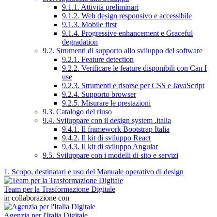
9.1.1. Attività preliminari
9.1.2. Web design responsivo e accessibile
9.1.3. Mobile first
9.1.4. Progressive enhancement e Graceful
degradation
9.2. Strumenti di supporto allo sviluppo del software
9.2.1. Feature detection
9.2.2. Verificare le feature disponibili con Can I
use
9.2.3. Strumenti e risorse per CSS e JavaScript
9.2.4. Supporto browser
9.2.5. Misurare le prestazioni
9.3. Catalogo del riuso
9.4. Sviluppare con il design system .italia
9.4.1. Il framework Bootstrap Italia
9.4.2. Il kit di sviluppo React
9.4.3. Il kit di sviluppo Angular
9.5. Sviluppare con i modelli di sito e servizi
1. Scopo, destinatari e uso del Manuale operativo di design
Team per la Trasformazione Digitale
in collaborazione con
Agenzia per l'Italia Digitale