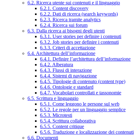
6.2. Ricerca utente sui contenuti e il linguaggio
6.2.1. Content discovery
6.2.2. Dati di ricerca (search keywords)
6.2.3. Ricerca tramite analytics
6.2.4. Ricerca sui forum
6.3. Dalla ricerca ai bisogni degli utenti
6.3.1. User stories per definire i contenuti
6.3.2. Job stories per definire i contenuti
6.3.3. Criteri di accettazione
6.4. Architettura dell’informazione
6.4.1. Definire l’architettura dell’informazione
6.4.2. Alberatura
6.4.3. Flussi di interazione
6.4.4. Sistemi di navigazione
6.4.5. Tipologie di contenuto (content type)
6.4.6. Ontologie e standard
6.4.7. Vocabolari controllati e tassonomie
6.5. Scrittura e linguaggio
6.5.1. Come leggono le persone sul web
6.5.2. Le regole per un linguaggio semplice
6.5.3. Microtesti
6.5.4. Scrittura collaborativa
6.5.5. Content critique
6.5.6. Traduzione e localizzazione dei contenuti
6.6. Documenti