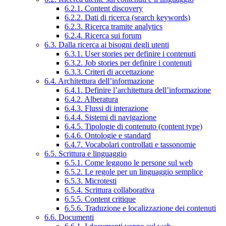
6.2.1. Content discovery
6.2.2. Dati di ricerca (search keywords)
6.2.3. Ricerca tramite analytics
6.2.4. Ricerca sui forum
6.3. Dalla ricerca ai bisogni degli utenti
6.3.1. User stories per definire i contenuti
6.3.2. Job stories per definire i contenuti
6.3.3. Criteri di accettazione
6.4. Architettura dell’informazione
6.4.1. Definire l’architettura dell’informazione
6.4.2. Alberatura
6.4.3. Flussi di interazione
6.4.4. Sistemi di navigazione
6.4.5. Tipologie di contenuto (content type)
6.4.6. Ontologie e standard
6.4.7. Vocabolari controllati e tassonomie
6.5. Scrittura e linguaggio
6.5.1. Come leggono le persone sul web
6.5.2. Le regole per un linguaggio semplice
6.5.3. Microtesti
6.5.4. Scrittura collaborativa
6.5.5. Content critique
6.5.6. Traduzione e localizzazione dei contenuti
6.6. Documenti