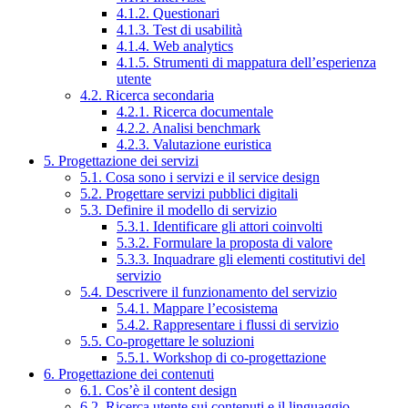
4.1.2. Questionari
4.1.3. Test di usabilità
4.1.4. Web analytics
4.1.5. Strumenti di mappatura dell’esperienza
utente
4.2. Ricerca secondaria
4.2.1. Ricerca documentale
4.2.2. Analisi benchmark
4.2.3. Valutazione euristica
5. Progettazione dei servizi
5.1. Cosa sono i servizi e il service design
5.2. Progettare servizi pubblici digitali
5.3. Definire il modello di servizio
5.3.1. Identificare gli attori coinvolti
5.3.2. Formulare la proposta di valore
5.3.3. Inquadrare gli elementi costitutivi del
servizio
5.4. Descrivere il funzionamento del servizio
5.4.1. Mappare l’ecosistema
5.4.2. Rappresentare i flussi di servizio
5.5. Co-progettare le soluzioni
5.5.1. Workshop di co-progettazione
6. Progettazione dei contenuti
6.1. Cos’è il content design
6.2. Ricerca utente sui contenuti e il linguaggio