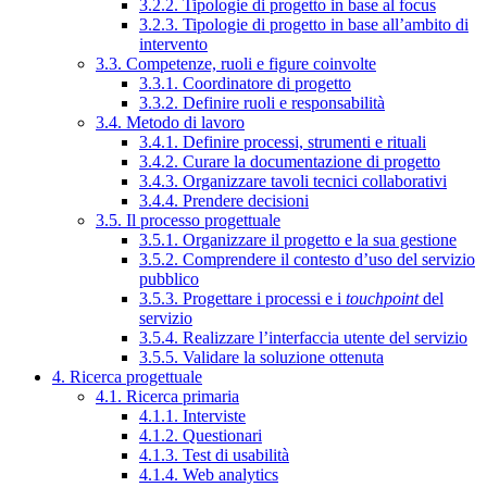
3.2.2. Tipologie di progetto in base al focus
3.2.3. Tipologie di progetto in base all’ambito di
intervento
3.3. Competenze, ruoli e figure coinvolte
3.3.1. Coordinatore di progetto
3.3.2. Definire ruoli e responsabilità
3.4. Metodo di lavoro
3.4.1. Definire processi, strumenti e rituali
3.4.2. Curare la documentazione di progetto
3.4.3. Organizzare tavoli tecnici collaborativi
3.4.4. Prendere decisioni
3.5. Il processo progettuale
3.5.1. Organizzare il progetto e la sua gestione
3.5.2. Comprendere il contesto d’uso del servizio
pubblico
3.5.3. Progettare i processi e i
touchpoint
del
servizio
3.5.4. Realizzare l’interfaccia utente del servizio
3.5.5. Validare la soluzione ottenuta
4. Ricerca progettuale
4.1. Ricerca primaria
4.1.1. Interviste
4.1.2. Questionari
4.1.3. Test di usabilità
4.1.4. Web analytics