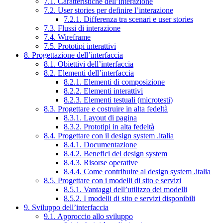
7.1. Caratteristiche dell’interazione
7.2. User stories per definire l’interazione
7.2.1. Differenza tra scenari e user stories
7.3. Flussi di interazione
7.4. Wireframe
7.5. Prototipi interattivi
8. Progettazione dell’interfaccia
8.1. Obiettivi dell’interfaccia
8.2. Elementi dell’interfaccia
8.2.1. Elementi di composizione
8.2.2. Elementi interattivi
8.2.3. Elementi testuali (microtesti)
8.3. Progettare e costruire in alta fedeltà
8.3.1. Layout di pagina
8.3.2. Prototipi in alta fedeltà
8.4. Progettare con il design system .italia
8.4.1. Documentazione
8.4.2. Benefici del design system
8.4.3. Risorse operative
8.4.4. Come contribuire al design system .italia
8.5. Progettare con i modelli di sito e servizi
8.5.1. Vantaggi dell’utilizzo dei modelli
8.5.2. I modelli di sito e servizi disponibili
9. Sviluppo dell’interfaccia
9.1. Approccio allo sviluppo