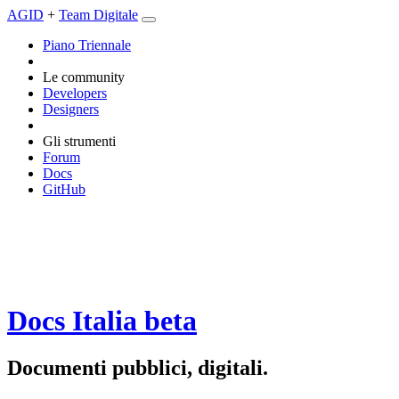
AGID
+
Team Digitale
Piano Triennale
Le community
Developers
Designers
Gli strumenti
Forum
Docs
GitHub
Docs Italia
beta
Documenti pubblici, digitali.