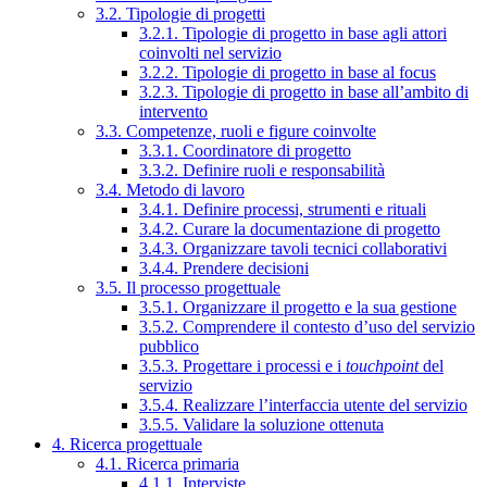
3.2. Tipologie di progetti
3.2.1. Tipologie di progetto in base agli attori
coinvolti nel servizio
3.2.2. Tipologie di progetto in base al focus
3.2.3. Tipologie di progetto in base all’ambito di
intervento
3.3. Competenze, ruoli e figure coinvolte
3.3.1. Coordinatore di progetto
3.3.2. Definire ruoli e responsabilità
3.4. Metodo di lavoro
3.4.1. Definire processi, strumenti e rituali
3.4.2. Curare la documentazione di progetto
3.4.3. Organizzare tavoli tecnici collaborativi
3.4.4. Prendere decisioni
3.5. Il processo progettuale
3.5.1. Organizzare il progetto e la sua gestione
3.5.2. Comprendere il contesto d’uso del servizio
pubblico
3.5.3. Progettare i processi e i
touchpoint
del
servizio
3.5.4. Realizzare l’interfaccia utente del servizio
3.5.5. Validare la soluzione ottenuta
4. Ricerca progettuale
4.1. Ricerca primaria
4.1.1. Interviste