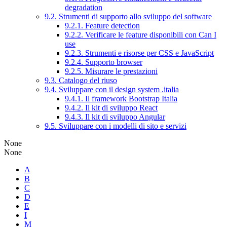
degradation
9.2. Strumenti di supporto allo sviluppo del software
9.2.1. Feature detection
9.2.2. Verificare le feature disponibili con Can I
use
9.2.3. Strumenti e risorse per CSS e JavaScript
9.2.4. Supporto browser
9.2.5. Misurare le prestazioni
9.3. Catalogo del riuso
9.4. Sviluppare con il design system .italia
9.4.1. Il framework Bootstrap Italia
9.4.2. Il kit di sviluppo React
9.4.3. Il kit di sviluppo Angular
9.5. Sviluppare con i modelli di sito e servizi
None
None
A
B
C
D
E
I
M