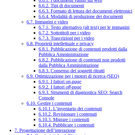
6.6.1. I documenti vanno sul web
6.6.2. Tipi di documenti
6.6.3. Formato di lettura dei documenti elettronici
6.6.4. Modalità di produzione dei documenti
6.7. Immagini e video
6.7.1. Testo alternativo (alt text) per le immagini
6.7.2. Sottotitoli per i video
6.7.3. Trascrizioni per i video
6.8. Proprietà intellettuale e privacy
6.8.1. Pubblicazione di contenuti prodotti dalla
Pubblica Amministrazione
6.8.2. Pubblicazione di contenuti non prodotti
dalla Pubblica Amministrazione
6.8.3. Consenso dei soggetti ritratti
6.9. Ottimizzazione per i motori di ricerca (SEO)
6.9.1. I fattori
on-page
6.9.2. I fattori
off-page
6.9.3. Strumenti di diagnostica SEO: Search
Console
6.10. Gestire i contenuti
6.10.1. L’inventario dei contenuti
6.10.2. Revisionare i contenuti
6.10.3. Migrare i contenuti
6.10.4. Pubblicare i contenuti
7. Progettazione dell’interazione