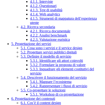
4.1.1. Interviste
4.1.2. Questionari
4.1.3. Test di usabilità
4.1.4. Web analytics
4.1.5. Strumenti di mappatura dell’esperienza
utente
4.2. Ricerca secondaria
4.2.1. Ricerca documentale
4.2.2. Analisi benchmark
4.2.3. Valutazione euristica
5. Progettazione dei servizi
5.1. Cosa sono i servizi e il service design
5.2. Progettare servizi pubblici digitali
5.3. Definire il modello di servizio
5.3.1. Identificare gli attori coinvolti
5.3.2. Formulare la proposta di valore
5.3.3. Inquadrare gli elementi costitutivi del
servizio
5.4. Descrivere il funzionamento del servizio
5.4.1. Mappare l’ecosistema
5.4.2. Rappresentare i flussi di servizio
5.5. Co-progettare le soluzioni
5.5.1. Workshop di co-progettazione
6. Progettazione dei contenuti
6.1. Cos’è il content design