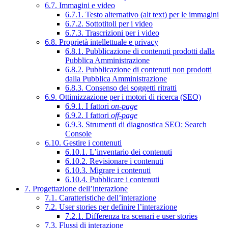
6.7. Immagini e video
6.7.1. Testo alternativo (alt text) per le immagini
6.7.2. Sottotitoli per i video
6.7.3. Trascrizioni per i video
6.8. Proprietà intellettuale e privacy
6.8.1. Pubblicazione di contenuti prodotti dalla
Pubblica Amministrazione
6.8.2. Pubblicazione di contenuti non prodotti
dalla Pubblica Amministrazione
6.8.3. Consenso dei soggetti ritratti
6.9. Ottimizzazione per i motori di ricerca (SEO)
6.9.1. I fattori
on-page
6.9.2. I fattori
off-page
6.9.3. Strumenti di diagnostica SEO: Search
Console
6.10. Gestire i contenuti
6.10.1. L’inventario dei contenuti
6.10.2. Revisionare i contenuti
6.10.3. Migrare i contenuti
6.10.4. Pubblicare i contenuti
7. Progettazione dell’interazione
7.1. Caratteristiche dell’interazione
7.2. User stories per definire l’interazione
7.2.1. Differenza tra scenari e user stories
7.3. Flussi di interazione