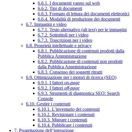
6.6.1. I documenti vanno sul web
6.6.2. Tipi di documenti
6.6.3. Formato di lettura dei documenti elettronici
6.6.4. Modalità di produzione dei documenti
6.7. Immagini e video
6.7.1. Testo alternativo (alt text) per le immagini
6.7.2. Sottotitoli per i video
6.7.3. Trascrizioni per i video
6.8. Proprietà intellettuale e privacy
6.8.1. Pubblicazione di contenuti prodotti dalla
Pubblica Amministrazione
6.8.2. Pubblicazione di contenuti non prodotti
dalla Pubblica Amministrazione
6.8.3. Consenso dei soggetti ritratti
6.9. Ottimizzazione per i motori di ricerca (SEO)
6.9.1. I fattori
on-page
6.9.2. I fattori
off-page
6.9.3. Strumenti di diagnostica SEO: Search
Console
6.10. Gestire i contenuti
6.10.1. L’inventario dei contenuti
6.10.2. Revisionare i contenuti
6.10.3. Migrare i contenuti
6.10.4. Pubblicare i contenuti
7. Progettazione dell’interazione