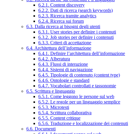
6.2.1. Content discovery
6.2.2. Dati di ricerca (search keywords)
6.2.3. Ricerca tramite analytics
6.2.4. Ricerca sui forum
6.3. Dalla ricerca ai bisogni degli utenti
6.3.1. User stories per definire i contenuti
6.3.2. Job stories per definire i contenuti
6.3.3. Criteri di accettazione
6.4. Architettura dell’informazione
6.4.1. Definire l’architettura dell’informazione
6.4.2. Alberatura
6.4.3. Flussi di interazione
6.4.4. Sistemi di navigazione
6.4.5. Tipologie di contenuto (content type)
6.4.6. Ontologie e standard
6.4.7. Vocabolari controllati e tassonomie
6.5. Scrittura e linguaggio
6.5.1. Come leggono le persone sul web
6.5.2. Le regole per un linguaggio semplice
6.5.3. Microtesti
6.5.4. Scrittura collaborativa
6.5.5. Content critique
6.5.6. Traduzione e localizzazione dei contenuti
6.6. Documenti