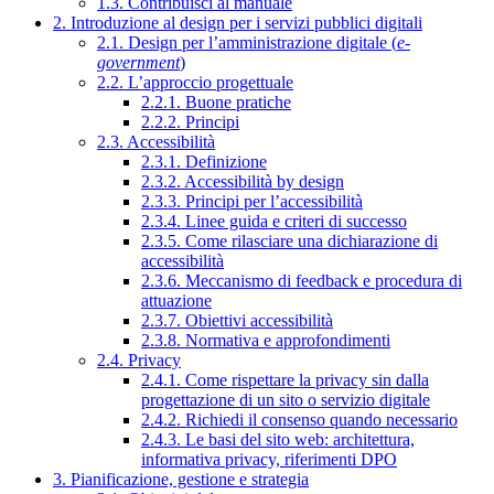
1.3. Contribuisci al manuale
2. Introduzione al design per i servizi pubblici digitali
2.1. Design per l’amministrazione digitale (
e-
government
)
2.2. L’approccio progettuale
2.2.1. Buone pratiche
2.2.2. Principi
2.3. Accessibilità
2.3.1. Definizione
2.3.2. Accessibilità by design
2.3.3. Principi per l’accessibilità
2.3.4. Linee guida e criteri di successo
2.3.5. Come rilasciare una dichiarazione di
accessibilità
2.3.6. Meccanismo di feedback e procedura di
attuazione
2.3.7. Obiettivi accessibilità
2.3.8. Normativa e approfondimenti
2.4. Privacy
2.4.1. Come rispettare la privacy sin dalla
progettazione di un sito o servizio digitale
2.4.2. Richiedi il consenso quando necessario
2.4.3. Le basi del sito web: architettura,
informativa privacy, riferimenti DPO
3. Pianificazione, gestione e strategia