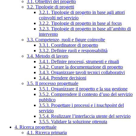
3.1. Obiettivi del progetto
3.2. Tipologie di progetti
3.2.1. Tipologie di progetto in base agli attori
coinvolti nel servizio
3.2.2. Tipologie di progetto in base al focus
3.2.3. Tipologie di progetto in base all’ambito di
intervento
3.3. Competenze, ruoli e figure coinvolte
3.3.1. Coordinatore di progetto
3.3.2. Definire ruoli e responsabilità
3.4. Metodo di lavoro
3.4.1. Definire processi, strumenti e rituali
3.4.2. Curare la documentazione di progetto
3.4.3. Organizzare tavoli tecnici collaborativi
3.4.4. Prendere decisioni
3.5. Il processo progettuale
3.5.1. Organizzare il progetto e la sua gestione
3.5.2. Comprendere il contesto d’uso del servizio
pubblico
3.5.3. Progettare i processi e i
touchpoint
del
servizio
3.5.4. Realizzare l’interfaccia utente del servizio
3.5.5. Validare la soluzione ottenuta
4. Ricerca progettuale
4.1. Ricerca primaria