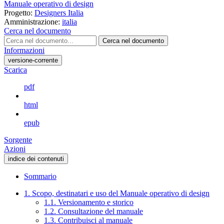
Manuale operativo di design
Progetto:
Designers Italia
Amministrazione:
italia
Cerca nel documento
Cerca nel documento
Informazioni
versione-corrente
Scarica
pdf
html
epub
Sorgente
Azioni
indice dei contenuti
Sommario
1. Scopo, destinatari e uso del Manuale operativo di design
1.1. Versionamento e storico
1.2. Consultazione del manuale
1.3. Contribuisci al manuale