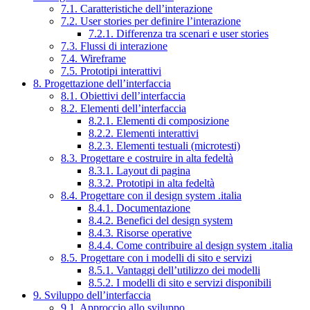
7.1. Caratteristiche dell’interazione
7.2. User stories per definire l’interazione
7.2.1. Differenza tra scenari e user stories
7.3. Flussi di interazione
7.4. Wireframe
7.5. Prototipi interattivi
8. Progettazione dell’interfaccia
8.1. Obiettivi dell’interfaccia
8.2. Elementi dell’interfaccia
8.2.1. Elementi di composizione
8.2.2. Elementi interattivi
8.2.3. Elementi testuali (microtesti)
8.3. Progettare e costruire in alta fedeltà
8.3.1. Layout di pagina
8.3.2. Prototipi in alta fedeltà
8.4. Progettare con il design system .italia
8.4.1. Documentazione
8.4.2. Benefici del design system
8.4.3. Risorse operative
8.4.4. Come contribuire al design system .italia
8.5. Progettare con i modelli di sito e servizi
8.5.1. Vantaggi dell’utilizzo dei modelli
8.5.2. I modelli di sito e servizi disponibili
9. Sviluppo dell’interfaccia
9.1. Approccio allo sviluppo