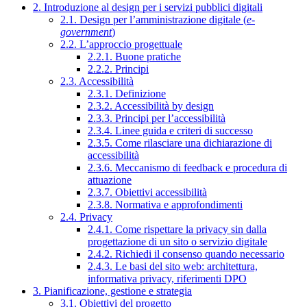
2. Introduzione al design per i servizi pubblici digitali
2.1. Design per l’amministrazione digitale (
e-
government
)
2.2. L’approccio progettuale
2.2.1. Buone pratiche
2.2.2. Principi
2.3. Accessibilità
2.3.1. Definizione
2.3.2. Accessibilità by design
2.3.3. Principi per l’accessibilità
2.3.4. Linee guida e criteri di successo
2.3.5. Come rilasciare una dichiarazione di
accessibilità
2.3.6. Meccanismo di feedback e procedura di
attuazione
2.3.7. Obiettivi accessibilità
2.3.8. Normativa e approfondimenti
2.4. Privacy
2.4.1. Come rispettare la privacy sin dalla
progettazione di un sito o servizio digitale
2.4.2. Richiedi il consenso quando necessario
2.4.3. Le basi del sito web: architettura,
informativa privacy, riferimenti DPO
3. Pianificazione, gestione e strategia
3.1. Obiettivi del progetto