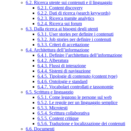
6.2. Ricerca utente sui contenuti e il linguaggio
6.2.1. Content discovery
6.2.2. Dati di ricerca (search keywords)
6.2.3. Ricerca tramite analytics
6.2.4. Ricerca sui forum
6.3. Dalla ricerca ai bisogni degli utenti
6.3.1. User stories per definire i contenuti
6.3.2. Job stories per definire i contenuti
6.3.3. Criteri di accettazione
6.4. Architettura dell’informazione
6.4.1. Definire l’architettura dell’informazione
6.4.2. Alberatura
6.4.3. Flussi di interazione
6.4.4. Sistemi di navigazione
6.4.5. Tipologie di contenuto (content type)
6.4.6. Ontologie e standard
6.4.7. Vocabolari controllati e tassonomie
6.5. Scrittura e linguaggio
6.5.1. Come leggono le persone sul web
6.5.2. Le regole per un linguaggio semplice
6.5.3. Microtesti
6.5.4. Scrittura collaborativa
6.5.5. Content critique
6.5.6. Traduzione e localizzazione dei contenuti
6.6. Documenti