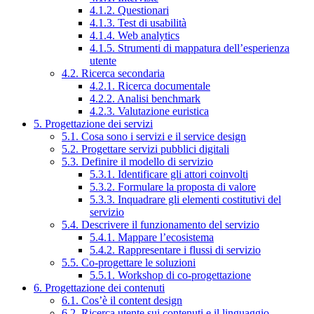
4.1.2. Questionari
4.1.3. Test di usabilità
4.1.4. Web analytics
4.1.5. Strumenti di mappatura dell’esperienza
utente
4.2. Ricerca secondaria
4.2.1. Ricerca documentale
4.2.2. Analisi benchmark
4.2.3. Valutazione euristica
5. Progettazione dei servizi
5.1. Cosa sono i servizi e il service design
5.2. Progettare servizi pubblici digitali
5.3. Definire il modello di servizio
5.3.1. Identificare gli attori coinvolti
5.3.2. Formulare la proposta di valore
5.3.3. Inquadrare gli elementi costitutivi del
servizio
5.4. Descrivere il funzionamento del servizio
5.4.1. Mappare l’ecosistema
5.4.2. Rappresentare i flussi di servizio
5.5. Co-progettare le soluzioni
5.5.1. Workshop di co-progettazione
6. Progettazione dei contenuti
6.1. Cos’è il content design
6.2. Ricerca utente sui contenuti e il linguaggio