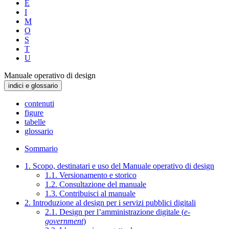
E
I
M
O
S
T
U
Manuale operativo di design
indici e glossario
contenuti
figure
tabelle
glossario
Sommario
1. Scopo, destinatari e uso del Manuale operativo di design
1.1. Versionamento e storico
1.2. Consultazione del manuale
1.3. Contribuisci al manuale
2. Introduzione al design per i servizi pubblici digitali
2.1. Design per l’amministrazione digitale (
e-
government
)