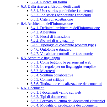
6.2.4. Ricerca sui forum
6.3. Dalla ricerca ai bisogni degli utenti
6.3.1. User stories per definire i contenuti
6.3.2. Job stories per definire i contenuti
6.3.3. Criteri di accettazione
6.4. Architettura dell’informazione
6.4.1. Definire l’architettura dell’informazione
6.4.2. Alberatura
6.4.3. Flussi di interazione
6.4.4. Sistemi di navigazione
6.4.5. Tipologie di contenuto (content type)
6.4.6. Ontologie e standard
6.4.7. Vocabolari controllati e tassonomie
6.5. Scrittura e linguaggio
6.5.1. Come leggono le persone sul web
6.5.2. Le regole per un linguaggio semplice
6.5.3. Microtesti
6.5.4. Scrittura collaborativa
6.5.5. Content critique
6.5.6. Traduzione e localizzazione dei contenuti
6.6. Documenti
6.6.1. I documenti vanno sul web
6.6.2. Tipi di documenti
6.6.3. Formato di lettura dei documenti elettronici
6.6.4. Modalità di produzione dei documenti