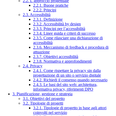
2.2. L’approccio progettuale
2.2.1. Buone pratiche
2.2.2. Principi
2.3. Accessibilità
2.3.1. Definizione
2.3.2. Accessibilità by design
2.3.3. Principi per l’accessibilità
2.3.4. Linee guida e criteri di successo
2.3.5. Come rilasciare una dichiarazione di
accessibilità
2.3.6. Meccanismo di feedback e procedura di
attuazione
2.3.7. Obiettivi accessibilità
2.3.8. Normativa e approfondimenti
2.4. Privacy
2.4.1. Come rispettare la privacy sin dalla
progettazione di un sito o servizio digitale
2.4.2. Richiedi il consenso quando necessario
2.4.3. Le basi del sito web: architettura,
informativa privacy, riferimenti DPO
3. Pianificazione, gestione e strategia
3.1. Obiettivi del progetto
3.2. Tipologie di progetti
3.2.1. Tipologie di progetto in base agli attori
coinvolti nel servizio