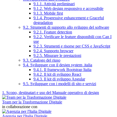
9.1.1. Attività preliminari
9.1.2. Web design responsivo e accessibile
9.1.3. Mobile first
9.1.4. Progressive enhancement e Graceful
degradation
9.2. Strumenti di supporto allo sviluppo del software
9.2.1. Feature detection
9.2.2. Verificare le feature disponibili con Can I
use
9.2.3. Strumenti e risorse per CSS e JavaScript
9.2.4. Supporto browser
9.2.5. Misurare le prestazioni
9.3. Catalogo del riuso
9.4. Sviluppare con il design system .italia
9.4.1. Il framework Bootstrap Italia
9.4.2. Il kit di sviluppo React
9.4.3. Il kit di sviluppo Angular
9.5. Sviluppare con i modelli di sito e servizi
1. Scopo, destinatari e uso del Manuale operativo di design
Team per la Trasformazione Digitale
in collaborazione con
Agenzia per l'Italia Digitale