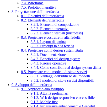
7.4. Wireframe
7.5. Prototipi interattivi
8. Progettazione dell’interfaccia
8.1. Obiettivi dell’interfaccia
8.2. Elementi dell’interfaccia
8.2.1. Elementi di composizione
8.2.2. Elementi interattivi
8.2.3. Elementi testuali (microtesti)
8.3. Progettare e costruire in alta fedeltà
8.3.1. Layout di pagina
8.3.2. Prototipi in alta fedeltà
8.4. Progettare con il design system .italia
8.4.1. Documentazione
8.4.2. Benefici del design system
8.4.3. Risorse operative
8.4.4. Come contribuire al design system .italia
8.5. Progettare con i modelli di sito e servizi
8.5.1. Vantaggi dell’utilizzo dei modelli
8.5.2. I modelli di sito e servizi disponibili
9. Sviluppo dell’interfaccia
9.1. Approccio allo sviluppo
9.1.1. Attività preliminari
9.1.2. Web design responsivo e accessibile
9.1.3. Mobile first
9.1.4. Progressive enhancement e Graceful