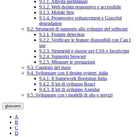
9.1.1. Attività preliminari
9.1.2. Web design responsivo e accessibile
9.1.3. Mobile first
9.1.4. Progressive enhancement e Graceful
degradation
9.2. Strumenti di supporto allo sviluppo del software
9.2.1. Feature detection
9.2.2. Verificare le feature disponibili con Can I
use
9.2.3. Strumenti e risorse per CSS e JavaScript
9.2.4. Supporto browser
9.2.5. Misurare le prestazioni
9.3. Catalogo del riuso
9.4. Sviluppare con il design system .italia
9.4.1. Il framework Bootstrap Italia
9.4.2. Il kit di sviluppo React
9.4.3. Il kit di sviluppo Angular
9.5. Sviluppare con i modelli di sito e servizi
glossario
A
B
C
D