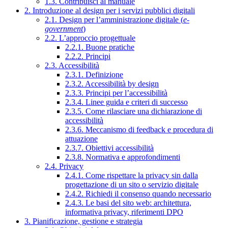
1.3. Contribuisci al manuale
2. Introduzione al design per i servizi pubblici digitali
2.1. Design per l’amministrazione digitale (
e-
government
)
2.2. L’approccio progettuale
2.2.1. Buone pratiche
2.2.2. Principi
2.3. Accessibilità
2.3.1. Definizione
2.3.2. Accessibilità by design
2.3.3. Principi per l’accessibilità
2.3.4. Linee guida e criteri di successo
2.3.5. Come rilasciare una dichiarazione di
accessibilità
2.3.6. Meccanismo di feedback e procedura di
attuazione
2.3.7. Obiettivi accessibilità
2.3.8. Normativa e approfondimenti
2.4. Privacy
2.4.1. Come rispettare la privacy sin dalla
progettazione di un sito o servizio digitale
2.4.2. Richiedi il consenso quando necessario
2.4.3. Le basi del sito web: architettura,
informativa privacy, riferimenti DPO
3. Pianificazione, gestione e strategia