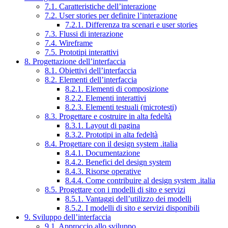
7.1. Caratteristiche dell’interazione
7.2. User stories per definire l’interazione
7.2.1. Differenza tra scenari e user stories
7.3. Flussi di interazione
7.4. Wireframe
7.5. Prototipi interattivi
8. Progettazione dell’interfaccia
8.1. Obiettivi dell’interfaccia
8.2. Elementi dell’interfaccia
8.2.1. Elementi di composizione
8.2.2. Elementi interattivi
8.2.3. Elementi testuali (microtesti)
8.3. Progettare e costruire in alta fedeltà
8.3.1. Layout di pagina
8.3.2. Prototipi in alta fedeltà
8.4. Progettare con il design system .italia
8.4.1. Documentazione
8.4.2. Benefici del design system
8.4.3. Risorse operative
8.4.4. Come contribuire al design system .italia
8.5. Progettare con i modelli di sito e servizi
8.5.1. Vantaggi dell’utilizzo dei modelli
8.5.2. I modelli di sito e servizi disponibili
9. Sviluppo dell’interfaccia
9.1. Approccio allo sviluppo