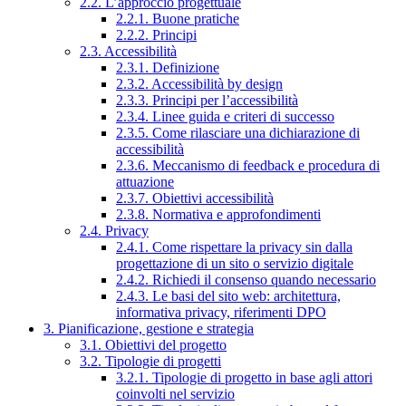
2.2. L’approccio progettuale
2.2.1. Buone pratiche
2.2.2. Principi
2.3. Accessibilità
2.3.1. Definizione
2.3.2. Accessibilità by design
2.3.3. Principi per l’accessibilità
2.3.4. Linee guida e criteri di successo
2.3.5. Come rilasciare una dichiarazione di
accessibilità
2.3.6. Meccanismo di feedback e procedura di
attuazione
2.3.7. Obiettivi accessibilità
2.3.8. Normativa e approfondimenti
2.4. Privacy
2.4.1. Come rispettare la privacy sin dalla
progettazione di un sito o servizio digitale
2.4.2. Richiedi il consenso quando necessario
2.4.3. Le basi del sito web: architettura,
informativa privacy, riferimenti DPO
3. Pianificazione, gestione e strategia
3.1. Obiettivi del progetto
3.2. Tipologie di progetti
3.2.1. Tipologie di progetto in base agli attori
coinvolti nel servizio