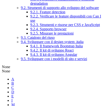
degradation
9.2. Strumenti di supporto allo sviluppo del software
9.2.1. Feature detection
9.2.2. Verificare le feature disponibili con Can I
use
9.2.3. Strumenti e risorse per CSS e JavaScript
9.2.4. Supporto browser
9.2.5. Misurare le prestazioni
9.3. Catalogo del riuso
9.4. Sviluppare con il design system .italia
9.4.1. Il framework Bootstrap Italia
9.4.2. Il kit di sviluppo React
9.4.3. Il kit di sviluppo Angular
9.5. Sviluppare con i modelli di sito e servizi
None
None
A
B
C
D
E
I
M