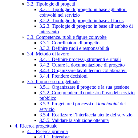
3.2. Tipologie di progetti
3.2.1. Tipologie di progetto in base agli attori
coinvolti nel servizio
3.2.2. Tipologie di progetto in base al focus
3.2.3. Tipologie di progetto in base all’ambito di
intervento
3.3. Competenze, ruoli e figure coinvolte
3.3.1. Coordinatore di progetto
3.3.2. Definire ruoli e responsabilità
3.4. Metodo di lavoro
3.4.1. Definire processi, strumenti e rituali
3.4.2. Curare la documentazione di progetto
3.4.3. Organizzare tavoli tecnici collaborativi
3.4.4. Prendere decisioni
3.5. Il processo progettuale
3.5.1. Organizzare il progetto e la sua gestione
3.5.2. Comprendere il contesto d’uso del servizio
pubblico
3.5.3. Progettare i processi e i
touchpoint
del
servizio
3.5.4. Realizzare l’interfaccia utente del servizio
3.5.5. Validare la soluzione ottenuta
4. Ricerca progettuale
4.1. Ricerca primaria
4.1.1. Interviste