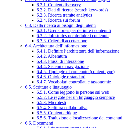
6.2.1. Content discovery
6.2.2. Dati di ricerca (search keywords)
6.2.3. Ricerca tramite analytics
6.2.4. Ricerca sui forum
6.3. Dalla ricerca ai bisogni degli utenti
6.3.1. User stories per definire i contenuti
6.3.2. Job stories per definire i contenuti
6.3.3. Criteri di accettazione
6.4. Architettura dell’informazione
6.4.1. Definire l’architettura dell’informazione
6.4.2. Alberatura
6.4.3. Flussi di interazione
6.4.4. Sistemi di navigazione
6.4.5. Tipologie di contenuto (content type)
6.4.6. Ontologie e standard
6.4.7. Vocabolari controllati e tassonomie
6.5. Scrittura e linguaggio
6.5.1. Come leggono le persone sul web
6.5.2. Le regole per un linguaggio semplice
6.5.3. Microtesti
6.5.4. Scrittura collaborativa
6.5.5. Content critique
6.5.6. Traduzione e localizzazione dei contenuti
6.6. Documenti