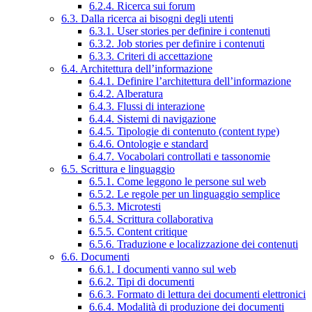
6.2.4. Ricerca sui forum
6.3. Dalla ricerca ai bisogni degli utenti
6.3.1. User stories per definire i contenuti
6.3.2. Job stories per definire i contenuti
6.3.3. Criteri di accettazione
6.4. Architettura dell’informazione
6.4.1. Definire l’architettura dell’informazione
6.4.2. Alberatura
6.4.3. Flussi di interazione
6.4.4. Sistemi di navigazione
6.4.5. Tipologie di contenuto (content type)
6.4.6. Ontologie e standard
6.4.7. Vocabolari controllati e tassonomie
6.5. Scrittura e linguaggio
6.5.1. Come leggono le persone sul web
6.5.2. Le regole per un linguaggio semplice
6.5.3. Microtesti
6.5.4. Scrittura collaborativa
6.5.5. Content critique
6.5.6. Traduzione e localizzazione dei contenuti
6.6. Documenti
6.6.1. I documenti vanno sul web
6.6.2. Tipi di documenti
6.6.3. Formato di lettura dei documenti elettronici
6.6.4. Modalità di produzione dei documenti