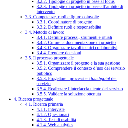
3.2.2. Tipologie di progetto in base al focus
3.2.3. Tipologie di progetto in base all’ambito di
intervento
3.3. Competenze, ruoli e figure coinvolte
3.3.1. Coordinatore di progetto
3.3.2. Definire ruoli e responsabilità
3.4. Metodo di lavoro
3.4.1. Definire processi, strumenti e rituali
3.4.2. Curare la documentazione di progetto
3.4.3. Organizzare tavoli tecnici collaborativi
3.4.4. Prendere decisioni
3.5. Il processo progettuale
3.5.1. Organizzare il progetto e la sua gestione
3.5.2. Comprendere il contesto d’uso del servizio
pubblico
3.5.3. Progettare i processi e i
touchpoint
del
servizio
3.5.4. Realizzare l’interfaccia utente del servizio
3.5.5. Validare la soluzione ottenuta
4. Ricerca progettuale
4.1. Ricerca primaria
4.1.1. Interviste
4.1.2. Questionari
4.1.3. Test di usabilità
4.1.4. Web analytics