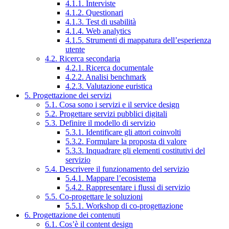
4.1.1. Interviste
4.1.2. Questionari
4.1.3. Test di usabilità
4.1.4. Web analytics
4.1.5. Strumenti di mappatura dell’esperienza
utente
4.2. Ricerca secondaria
4.2.1. Ricerca documentale
4.2.2. Analisi benchmark
4.2.3. Valutazione euristica
5. Progettazione dei servizi
5.1. Cosa sono i servizi e il service design
5.2. Progettare servizi pubblici digitali
5.3. Definire il modello di servizio
5.3.1. Identificare gli attori coinvolti
5.3.2. Formulare la proposta di valore
5.3.3. Inquadrare gli elementi costitutivi del
servizio
5.4. Descrivere il funzionamento del servizio
5.4.1. Mappare l’ecosistema
5.4.2. Rappresentare i flussi di servizio
5.5. Co-progettare le soluzioni
5.5.1. Workshop di co-progettazione
6. Progettazione dei contenuti
6.1. Cos’è il content design