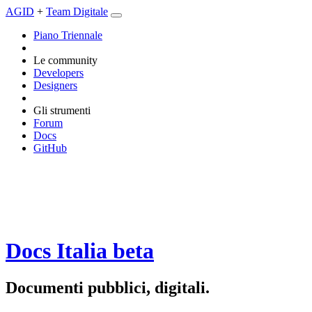
AGID
+
Team Digitale
Piano Triennale
Le community
Developers
Designers
Gli strumenti
Forum
Docs
GitHub
Docs Italia
beta
Documenti pubblici, digitali.