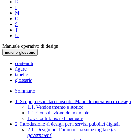
E
I
M
O
S
T
U
Manuale operativo di design
indici e glossario
contenuti
figure
tabelle
glossario
Sommario
1. Scopo, destinatari e uso del Manuale operativo di design
1.1. Versionamento e storico
1.2. Consultazione del manuale
1.3. Contribuisci al manuale
2. Introduzione al design per i servizi pubblici digitali
2.1. Design per l’amministrazione digitale (
e-
government
)