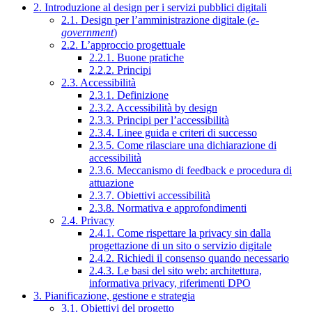
2. Introduzione al design per i servizi pubblici digitali
2.1. Design per l’amministrazione digitale (
e-
government
)
2.2. L’approccio progettuale
2.2.1. Buone pratiche
2.2.2. Principi
2.3. Accessibilità
2.3.1. Definizione
2.3.2. Accessibilità by design
2.3.3. Principi per l’accessibilità
2.3.4. Linee guida e criteri di successo
2.3.5. Come rilasciare una dichiarazione di
accessibilità
2.3.6. Meccanismo di feedback e procedura di
attuazione
2.3.7. Obiettivi accessibilità
2.3.8. Normativa e approfondimenti
2.4. Privacy
2.4.1. Come rispettare la privacy sin dalla
progettazione di un sito o servizio digitale
2.4.2. Richiedi il consenso quando necessario
2.4.3. Le basi del sito web: architettura,
informativa privacy, riferimenti DPO
3. Pianificazione, gestione e strategia
3.1. Obiettivi del progetto