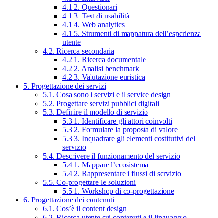
4.1.2. Questionari
4.1.3. Test di usabilità
4.1.4. Web analytics
4.1.5. Strumenti di mappatura dell’esperienza
utente
4.2. Ricerca secondaria
4.2.1. Ricerca documentale
4.2.2. Analisi benchmark
4.2.3. Valutazione euristica
5. Progettazione dei servizi
5.1. Cosa sono i servizi e il service design
5.2. Progettare servizi pubblici digitali
5.3. Definire il modello di servizio
5.3.1. Identificare gli attori coinvolti
5.3.2. Formulare la proposta di valore
5.3.3. Inquadrare gli elementi costitutivi del
servizio
5.4. Descrivere il funzionamento del servizio
5.4.1. Mappare l’ecosistema
5.4.2. Rappresentare i flussi di servizio
5.5. Co-progettare le soluzioni
5.5.1. Workshop di co-progettazione
6. Progettazione dei contenuti
6.1. Cos’è il content design
6.2. Ricerca utente sui contenuti e il linguaggio