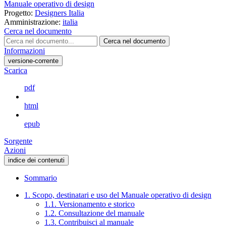
Manuale operativo di design
Progetto:
Designers Italia
Amministrazione:
italia
Cerca nel documento
Cerca nel documento
Informazioni
versione-corrente
Scarica
pdf
html
epub
Sorgente
Azioni
indice dei contenuti
Sommario
1. Scopo, destinatari e uso del Manuale operativo di design
1.1. Versionamento e storico
1.2. Consultazione del manuale
1.3. Contribuisci al manuale