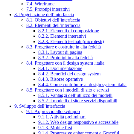
7.4. Wireframe
7.5. Prototipi interattivi
8. Progettazione dell’interfaccia
8.1. Obiettivi dell’interfaccia
8.2. Elementi dell’interfaccia
8.2.1. Elementi di composizione
8.2.2. Elementi interattivi
8.2.3. Elementi testuali (microtesti)
8.3. Progettare e costruire in alta fedeltà
8.3.1. Layout di pagina
8.3.2. Prototipi in alta fedeltà
8.4. Progettare con il design system .italia
8.4.1. Documentazione
8.4.2. Benefici del design system
8.4.3. Risorse operative
8.4.4. Come contribuire al design system .italia
8.5. Progettare con i modelli di sito e servizi
8.5.1. Vantaggi dell’utilizzo dei modelli
8.5.2. I modelli di sito e servizi disponibili
9. Sviluppo dell’interfaccia
9.1. Approccio allo sviluppo
9.1.1. Attività preliminari
9.1.2. Web design responsivo e accessibile
9.1.3. Mobile first
9.1.4. Progressive enhancement e Graceful