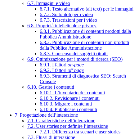
6.7. Immagini e video
6.7.1. Testo alternativo (alt text) per le immagini
6.7.2. Sottotitoli per i video
6.7.3. Trascrizioni per i video
6.8. Proprietà intellettuale e privacy
6.8.1. Pubblicazione di contenuti prodotti dalla
Pubblica Amministrazione
6.8.2. Pubblicazione di contenuti non prodotti
dalla Pubblica Amministrazione
6.8.3. Consenso dei soggetti ritratti
6.9. Ottimizzazione per i motori di ricerca (SEO)
6.9.1. I fattori
on-page
6.9.2. I fattori
off-page
6.9.3. Strumenti di diagnostica SEO: Search
Console
6.10. Gestire i contenuti
6.10.1. L’inventario dei contenuti
6.10.2. Revisionare i contenuti
6.10.3. Migrare i contenuti
6.10.4. Pubblicare i contenuti
7. Progettazione dell’interazione
7.1. Caratteristiche dell’interazione
7.2. User stories per definire l’interazione
7.2.1. Differenza tra scenari e user stories
7.3. Flussi di interazione