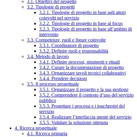
3.1. Obiettivi del progetto
3.2. Tipologie di progetti
3.2.1. Tipologie di progetto in base agli attori
coinvolti nel servizio
3.2.2. Tipologie di progetto in base al focus
3.2.3. Tipologie di progetto in base all’ambito di
intervento
3.3. Competenze, ruoli e figure coinvolte
3.3.1. Coordinatore di progetto
3.3.2. Definire ruoli e responsabilità
3.4. Metodo di lavoro
3.4.1. Definire processi, strumenti e rituali
3.4.2. Curare la documentazione di progetto
3.4.3. Organizzare tavoli tecnici collaborativi
3.4.4. Prendere decisioni
3.5. Il processo progettuale
3.5.1. Organizzare il progetto e la sua gestione
3.5.2. Comprendere il contesto d’uso del servizio
pubblico
3.5.3. Progettare i processi e i
touchpoint
del
servizio
3.5.4. Realizzare l’interfaccia utente del servizio
3.5.5. Validare la soluzione ottenuta
4. Ricerca progettuale
4.1. Ricerca primaria