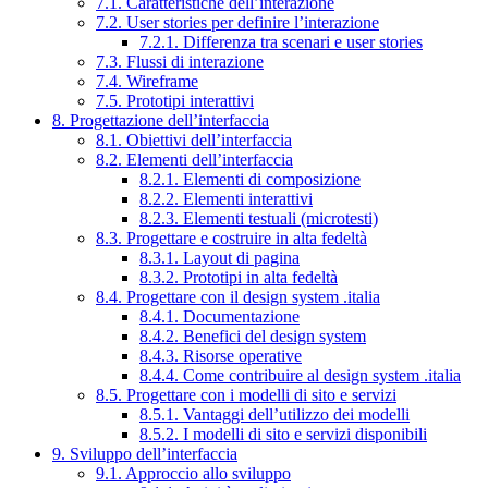
7.1. Caratteristiche dell’interazione
7.2. User stories per definire l’interazione
7.2.1. Differenza tra scenari e user stories
7.3. Flussi di interazione
7.4. Wireframe
7.5. Prototipi interattivi
8. Progettazione dell’interfaccia
8.1. Obiettivi dell’interfaccia
8.2. Elementi dell’interfaccia
8.2.1. Elementi di composizione
8.2.2. Elementi interattivi
8.2.3. Elementi testuali (microtesti)
8.3. Progettare e costruire in alta fedeltà
8.3.1. Layout di pagina
8.3.2. Prototipi in alta fedeltà
8.4. Progettare con il design system .italia
8.4.1. Documentazione
8.4.2. Benefici del design system
8.4.3. Risorse operative
8.4.4. Come contribuire al design system .italia
8.5. Progettare con i modelli di sito e servizi
8.5.1. Vantaggi dell’utilizzo dei modelli
8.5.2. I modelli di sito e servizi disponibili
9. Sviluppo dell’interfaccia
9.1. Approccio allo sviluppo