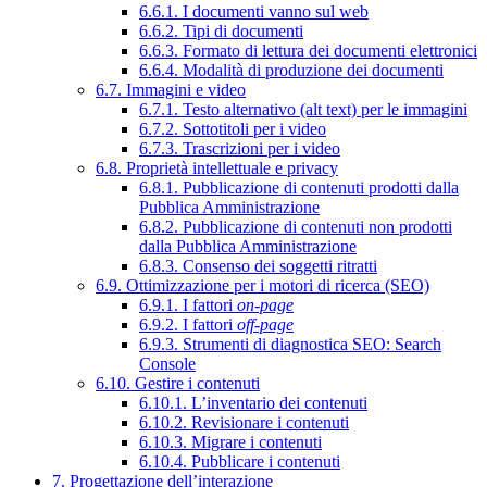
6.6.1. I documenti vanno sul web
6.6.2. Tipi di documenti
6.6.3. Formato di lettura dei documenti elettronici
6.6.4. Modalità di produzione dei documenti
6.7. Immagini e video
6.7.1. Testo alternativo (alt text) per le immagini
6.7.2. Sottotitoli per i video
6.7.3. Trascrizioni per i video
6.8. Proprietà intellettuale e privacy
6.8.1. Pubblicazione di contenuti prodotti dalla
Pubblica Amministrazione
6.8.2. Pubblicazione di contenuti non prodotti
dalla Pubblica Amministrazione
6.8.3. Consenso dei soggetti ritratti
6.9. Ottimizzazione per i motori di ricerca (SEO)
6.9.1. I fattori
on-page
6.9.2. I fattori
off-page
6.9.3. Strumenti di diagnostica SEO: Search
Console
6.10. Gestire i contenuti
6.10.1. L’inventario dei contenuti
6.10.2. Revisionare i contenuti
6.10.3. Migrare i contenuti
6.10.4. Pubblicare i contenuti
7. Progettazione dell’interazione