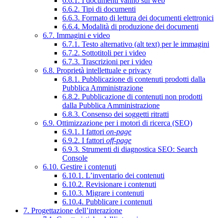
6.6.1. I documenti vanno sul web
6.6.2. Tipi di documenti
6.6.3. Formato di lettura dei documenti elettronici
6.6.4. Modalità di produzione dei documenti
6.7. Immagini e video
6.7.1. Testo alternativo (alt text) per le immagini
6.7.2. Sottotitoli per i video
6.7.3. Trascrizioni per i video
6.8. Proprietà intellettuale e privacy
6.8.1. Pubblicazione di contenuti prodotti dalla
Pubblica Amministrazione
6.8.2. Pubblicazione di contenuti non prodotti
dalla Pubblica Amministrazione
6.8.3. Consenso dei soggetti ritratti
6.9. Ottimizzazione per i motori di ricerca (SEO)
6.9.1. I fattori
on-page
6.9.2. I fattori
off-page
6.9.3. Strumenti di diagnostica SEO: Search
Console
6.10. Gestire i contenuti
6.10.1. L’inventario dei contenuti
6.10.2. Revisionare i contenuti
6.10.3. Migrare i contenuti
6.10.4. Pubblicare i contenuti
7. Progettazione dell’interazione