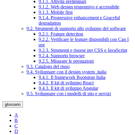
9.1.1. Attività preliminari
9.1.2. Web design responsivo e accessibile
9.1.3. Mobile first
9.1.4. Progressive enhancement e Graceful
degradation
9.2. Strumenti di supporto allo sviluppo del software
9.2.1. Feature detection
9.2.2. Verificare le feature disponibili con Can I
use
9.2.3. Strumenti e risorse per CSS e JavaScript
9.2.4. Supporto browser
9.2.5. Misurare le prestazioni
9.3. Catalogo del riuso
9.4. Sviluppare con il design system .italia
9.4.1. Il framework Bootstrap Italia
9.4.2. Il kit di sviluppo React
9.4.3. Il kit di sviluppo Angular
9.5. Sviluppare con i modelli di sito e servizi
glossario
A
B
C
D