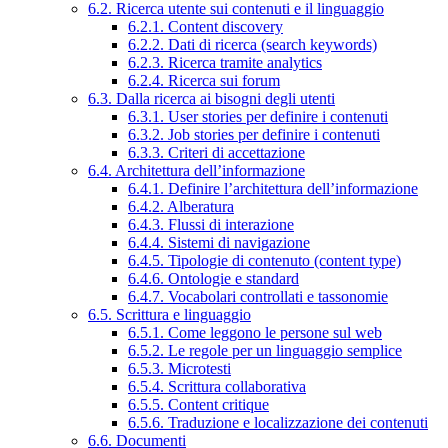
6.2. Ricerca utente sui contenuti e il linguaggio
6.2.1. Content discovery
6.2.2. Dati di ricerca (search keywords)
6.2.3. Ricerca tramite analytics
6.2.4. Ricerca sui forum
6.3. Dalla ricerca ai bisogni degli utenti
6.3.1. User stories per definire i contenuti
6.3.2. Job stories per definire i contenuti
6.3.3. Criteri di accettazione
6.4. Architettura dell’informazione
6.4.1. Definire l’architettura dell’informazione
6.4.2. Alberatura
6.4.3. Flussi di interazione
6.4.4. Sistemi di navigazione
6.4.5. Tipologie di contenuto (content type)
6.4.6. Ontologie e standard
6.4.7. Vocabolari controllati e tassonomie
6.5. Scrittura e linguaggio
6.5.1. Come leggono le persone sul web
6.5.2. Le regole per un linguaggio semplice
6.5.3. Microtesti
6.5.4. Scrittura collaborativa
6.5.5. Content critique
6.5.6. Traduzione e localizzazione dei contenuti
6.6. Documenti