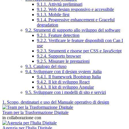
9.1.1. Attività preliminari
9.1.2. Web design responsivo e accessibile
9.1.3. Mobile first
9.1.4. Progressive enhancement e Graceful
degradation
9.2. Strumenti di supporto allo sviluppo del software
9.2.1. Feature detection
9.2.2. Verificare le feature disponibili con Can I
use
9.2.3. Strumenti e risorse per CSS e JavaScript
9.2.4. Supporto browser
9.2.5. Misurare le prestazioni
9.3. Catalogo del riuso
9.4. Sviluppare con il design system .italia
9.4.1. Il framework Bootstrap Italia
9.4.2. Il kit di sviluppo React
9.4.3. Il kit di sviluppo Angular
9.5. Sviluppare con i modelli di sito e servizi
1. Scopo, destinatari e uso del Manuale operativo di design
Team per la Trasformazione Digitale
in collaborazione con
Agenzia per l'Italia Digitale