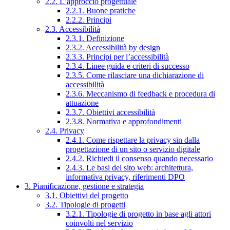
2.2. L’approccio progettuale
2.2.1. Buone pratiche
2.2.2. Principi
2.3. Accessibilità
2.3.1. Definizione
2.3.2. Accessibilità by design
2.3.3. Principi per l’accessibilità
2.3.4. Linee guida e criteri di successo
2.3.5. Come rilasciare una dichiarazione di
accessibilità
2.3.6. Meccanismo di feedback e procedura di
attuazione
2.3.7. Obiettivi accessibilità
2.3.8. Normativa e approfondimenti
2.4. Privacy
2.4.1. Come rispettare la privacy sin dalla
progettazione di un sito o servizio digitale
2.4.2. Richiedi il consenso quando necessario
2.4.3. Le basi del sito web: architettura,
informativa privacy, riferimenti DPO
3. Pianificazione, gestione e strategia
3.1. Obiettivi del progetto
3.2. Tipologie di progetti
3.2.1. Tipologie di progetto in base agli attori
coinvolti nel servizio