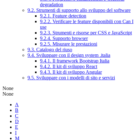
degradation
9.2. Strumenti di supporto allo sviluppo del software
9.2.1. Feature detection
9.2.2. Verificare le feature disponibili con Can I
use
9.2.3. Strumenti e risorse per CSS e JavaScript
9.2.4. Supporto browser
9.2.5. Misurare le prestazioni
9.3. Catalogo del riuso
9.4. Sviluppare con il design system .italia
9.4.1. Il framework Bootstrap Italia
9.4.2. Il kit di sviluppo React
9.4.3. Il kit di sviluppo Angular
9.5. Sviluppare con i modelli di sito e servizi
None
None
A
B
C
D
E
I
M