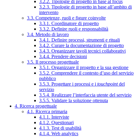
3.2.2. Tipologie di progetto in base al focus
3.2.3. Tipologie di progetto in base all’ambito di
intervento
3.3. Competenze, ruoli e figure coinvolte
3.3.1. Coordinatore di progetto
3.3.2. Definire ruoli e responsabilità
3.4. Metodo di lavoro
3.4.1. Definire processi, strumenti e rituali
3.4.2. Curare la documentazione di progetto
3.4.3. Organizzare tavoli tecnici collaborativi
3.4.4. Prendere decisioni
3.5. Il processo progettuale
3.5.1. Organizzare il progetto e la sua gestione
3.5.2. Comprendere il contesto d’uso del servizio
pubblico
3.5.3. Progettare i processi e i
touchpoint
del
servizio
3.5.4. Realizzare l’interfaccia utente del servizio
3.5.5. Validare la soluzione ottenuta
4. Ricerca progettuale
4.1. Ricerca primaria
4.1.1. Interviste
4.1.2. Questionari
4.1.3. Test di usabilità
4.1.4. Web analytics