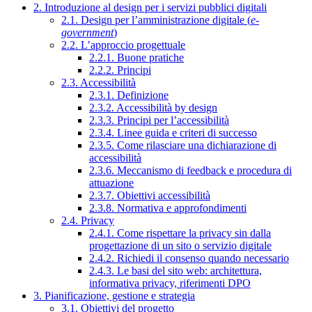
2. Introduzione al design per i servizi pubblici digitali
2.1. Design per l’amministrazione digitale (
e-
government
)
2.2. L’approccio progettuale
2.2.1. Buone pratiche
2.2.2. Principi
2.3. Accessibilità
2.3.1. Definizione
2.3.2. Accessibilità by design
2.3.3. Principi per l’accessibilità
2.3.4. Linee guida e criteri di successo
2.3.5. Come rilasciare una dichiarazione di
accessibilità
2.3.6. Meccanismo di feedback e procedura di
attuazione
2.3.7. Obiettivi accessibilità
2.3.8. Normativa e approfondimenti
2.4. Privacy
2.4.1. Come rispettare la privacy sin dalla
progettazione di un sito o servizio digitale
2.4.2. Richiedi il consenso quando necessario
2.4.3. Le basi del sito web: architettura,
informativa privacy, riferimenti DPO
3. Pianificazione, gestione e strategia
3.1. Obiettivi del progetto