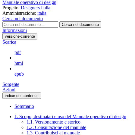
Manuale operativo di design
Progetto:
Designers Italia
Amministrazione:
italia
Cerca nel documento
Cerca nel documento
Informazioni
versione-corrente
Scarica
pdf
html
epub
Sorgente
Azioni
indice dei contenuti
Sommario
1. Scopo, destinatari e uso del Manuale operativo di design
1.1. Versionamento e storico
1.2. Consultazione del manuale
1.3. Contribuisci al manuale