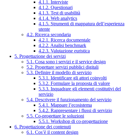
4.1.1. Interviste
4.1.2. Questionari
4.1.3. Test di usabilità
4.1.4. Web analytics
4.1.5. Strumenti di mappatura dell’esperienza
utente
4.2. Ricerca secondaria
4.2.1. Ricerca documentale
4.2.2. Analisi benchmark
4.2.3. Valutazione euristica
5. Progettazione dei servizi
5.1. Cosa sono i servizi e il service design
5.2. Progettare servizi pubblici digitali
5.3. Definire il modello di servizio
5.3.1. Identificare gli attori coinvolti
5.3.2. Formulare la proposta di valore
5.3.3. Inquadrare gli elementi costitutivi del
servizio
5.4. Descrivere il funzionamento del servizio
5.4.1. Mappare l’ecosistema
5.4.2. Rappresentare i flussi di servizio
5.5. Co-progettare le soluzioni
5.5.1. Workshop di co-progettazione
6. Progettazione dei contenuti
6.1. Cos’è il content design