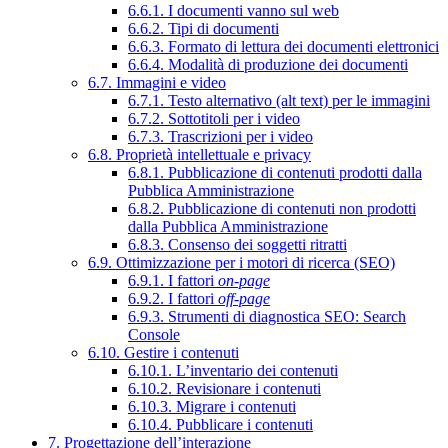
6.6.1. I documenti vanno sul web
6.6.2. Tipi di documenti
6.6.3. Formato di lettura dei documenti elettronici
6.6.4. Modalità di produzione dei documenti
6.7. Immagini e video
6.7.1. Testo alternativo (alt text) per le immagini
6.7.2. Sottotitoli per i video
6.7.3. Trascrizioni per i video
6.8. Proprietà intellettuale e privacy
6.8.1. Pubblicazione di contenuti prodotti dalla
Pubblica Amministrazione
6.8.2. Pubblicazione di contenuti non prodotti
dalla Pubblica Amministrazione
6.8.3. Consenso dei soggetti ritratti
6.9. Ottimizzazione per i motori di ricerca (SEO)
6.9.1. I fattori
on-page
6.9.2. I fattori
off-page
6.9.3. Strumenti di diagnostica SEO: Search
Console
6.10. Gestire i contenuti
6.10.1. L’inventario dei contenuti
6.10.2. Revisionare i contenuti
6.10.3. Migrare i contenuti
6.10.4. Pubblicare i contenuti
7. Progettazione dell’interazione