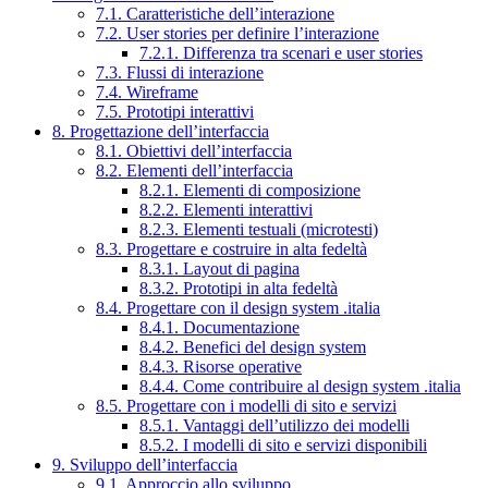
7.1. Caratteristiche dell’interazione
7.2. User stories per definire l’interazione
7.2.1. Differenza tra scenari e user stories
7.3. Flussi di interazione
7.4. Wireframe
7.5. Prototipi interattivi
8. Progettazione dell’interfaccia
8.1. Obiettivi dell’interfaccia
8.2. Elementi dell’interfaccia
8.2.1. Elementi di composizione
8.2.2. Elementi interattivi
8.2.3. Elementi testuali (microtesti)
8.3. Progettare e costruire in alta fedeltà
8.3.1. Layout di pagina
8.3.2. Prototipi in alta fedeltà
8.4. Progettare con il design system .italia
8.4.1. Documentazione
8.4.2. Benefici del design system
8.4.3. Risorse operative
8.4.4. Come contribuire al design system .italia
8.5. Progettare con i modelli di sito e servizi
8.5.1. Vantaggi dell’utilizzo dei modelli
8.5.2. I modelli di sito e servizi disponibili
9. Sviluppo dell’interfaccia
9.1. Approccio allo sviluppo