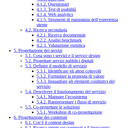
4.1.2. Questionari
4.1.3. Test di usabilità
4.1.4. Web analytics
4.1.5. Strumenti di mappatura dell’esperienza
utente
4.2. Ricerca secondaria
4.2.1. Ricerca documentale
4.2.2. Analisi benchmark
4.2.3. Valutazione euristica
5. Progettazione dei servizi
5.1. Cosa sono i servizi e il service design
5.2. Progettare servizi pubblici digitali
5.3. Definire il modello di servizio
5.3.1. Identificare gli attori coinvolti
5.3.2. Formulare la proposta di valore
5.3.3. Inquadrare gli elementi costitutivi del
servizio
5.4. Descrivere il funzionamento del servizio
5.4.1. Mappare l’ecosistema
5.4.2. Rappresentare i flussi di servizio
5.5. Co-progettare le soluzioni
5.5.1. Workshop di co-progettazione
6. Progettazione dei contenuti
6.1. Cos’è il content design
6.2. Ricerca utente sui contenuti e il linguaggio