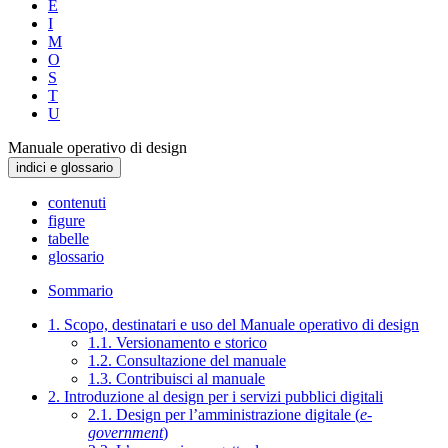
E
I
M
O
S
T
U
Manuale operativo di design
indici e glossario
contenuti
figure
tabelle
glossario
Sommario
1. Scopo, destinatari e uso del Manuale operativo di design
1.1. Versionamento e storico
1.2. Consultazione del manuale
1.3. Contribuisci al manuale
2. Introduzione al design per i servizi pubblici digitali
2.1. Design per l’amministrazione digitale (
e-
government
)