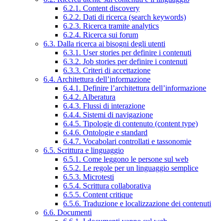
6.2.1. Content discovery
6.2.2. Dati di ricerca (search keywords)
6.2.3. Ricerca tramite analytics
6.2.4. Ricerca sui forum
6.3. Dalla ricerca ai bisogni degli utenti
6.3.1. User stories per definire i contenuti
6.3.2. Job stories per definire i contenuti
6.3.3. Criteri di accettazione
6.4. Architettura dell’informazione
6.4.1. Definire l’architettura dell’informazione
6.4.2. Alberatura
6.4.3. Flussi di interazione
6.4.4. Sistemi di navigazione
6.4.5. Tipologie di contenuto (content type)
6.4.6. Ontologie e standard
6.4.7. Vocabolari controllati e tassonomie
6.5. Scrittura e linguaggio
6.5.1. Come leggono le persone sul web
6.5.2. Le regole per un linguaggio semplice
6.5.3. Microtesti
6.5.4. Scrittura collaborativa
6.5.5. Content critique
6.5.6. Traduzione e localizzazione dei contenuti
6.6. Documenti