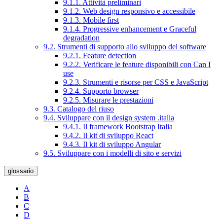
9.1.1. Attività preliminari
9.1.2. Web design responsivo e accessibile
9.1.3. Mobile first
9.1.4. Progressive enhancement e Graceful
degradation
9.2. Strumenti di supporto allo sviluppo del software
9.2.1. Feature detection
9.2.2. Verificare le feature disponibili con Can I
use
9.2.3. Strumenti e risorse per CSS e JavaScript
9.2.4. Supporto browser
9.2.5. Misurare le prestazioni
9.3. Catalogo del riuso
9.4. Sviluppare con il design system .italia
9.4.1. Il framework Bootstrap Italia
9.4.2. Il kit di sviluppo React
9.4.3. Il kit di sviluppo Angular
9.5. Sviluppare con i modelli di sito e servizi
glossario
A
B
C
D