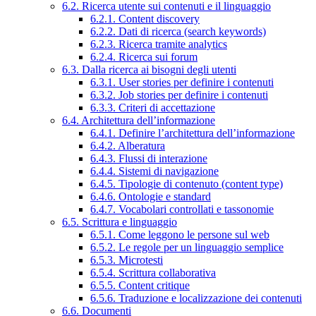
6.2. Ricerca utente sui contenuti e il linguaggio
6.2.1. Content discovery
6.2.2. Dati di ricerca (search keywords)
6.2.3. Ricerca tramite analytics
6.2.4. Ricerca sui forum
6.3. Dalla ricerca ai bisogni degli utenti
6.3.1. User stories per definire i contenuti
6.3.2. Job stories per definire i contenuti
6.3.3. Criteri di accettazione
6.4. Architettura dell’informazione
6.4.1. Definire l’architettura dell’informazione
6.4.2. Alberatura
6.4.3. Flussi di interazione
6.4.4. Sistemi di navigazione
6.4.5. Tipologie di contenuto (content type)
6.4.6. Ontologie e standard
6.4.7. Vocabolari controllati e tassonomie
6.5. Scrittura e linguaggio
6.5.1. Come leggono le persone sul web
6.5.2. Le regole per un linguaggio semplice
6.5.3. Microtesti
6.5.4. Scrittura collaborativa
6.5.5. Content critique
6.5.6. Traduzione e localizzazione dei contenuti
6.6. Documenti