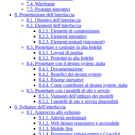
7.4. Wireframe
7.5. Prototipi interattivi
8. Progettazione dell’interfaccia
8.1. Obiettivi dell’interfaccia
8.2. Elementi dell’interfaccia
8.2.1. Elementi di composizione
8.2.2. Elementi interattivi
8.2.3. Elementi testuali (microtesti)
8.3. Progettare e costruire in alta fedeltà
8.3.1. Layout di pagina
8.3.2. Prototipi in alta fedeltà
8.4. Progettare con il design system .italia
8.4.1. Documentazione
8.4.2. Benefici del design system
8.4.3. Risorse operative
8.4.4. Come contribuire al design system .italia
8.5. Progettare con i modelli di sito e servizi
8.5.1. Vantaggi dell’utilizzo dei modelli
8.5.2. I modelli di sito e servizi disponibili
9. Sviluppo dell’interfaccia
9.1. Approccio allo sviluppo
9.1.1. Attività preliminari
9.1.2. Web design responsivo e accessibile
9.1.3. Mobile first
9.1.4. Progressive enhancement e Graceful