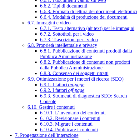
6.6.1. I documenti vanno sul web
6.6.2. Tipi di documenti
6.6.3. Formato di lettura dei documenti elettronici
6.6.4. Modalità di produzione dei documenti
6.7. Immagini e video
6.7.1. Testo alternativo (alt text) per le immagini
6.7.2. Sottotitoli per i video
6.7.3. Trascrizioni per i video
6.8. Proprietà intellettuale e privacy
6.8.1. Pubblicazione di contenuti prodotti dalla
Pubblica Amministrazione
6.8.2. Pubblicazione di contenuti non prodotti
dalla Pubblica Amministrazione
6.8.3. Consenso dei soggetti ritratti
6.9. Ottimizzazione per i motori di ricerca (SEO)
6.9.1. I fattori
on-page
6.9.2. I fattori
off-page
6.9.3. Strumenti di diagnostica SEO: Search
Console
6.10. Gestire i contenuti
6.10.1. L’inventario dei contenuti
6.10.2. Revisionare i contenuti
6.10.3. Migrare i contenuti
6.10.4. Pubblicare i contenuti
7. Progettazione dell’interazione