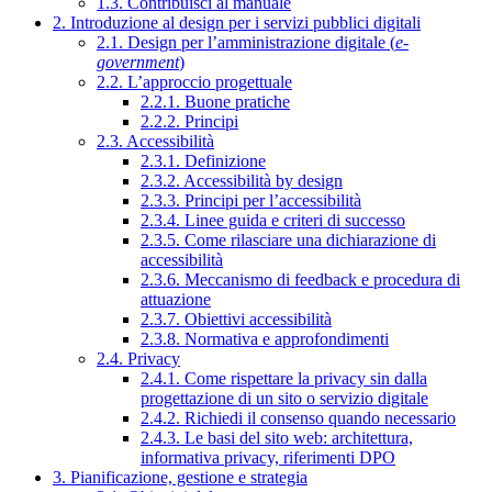
1.3. Contribuisci al manuale
2. Introduzione al design per i servizi pubblici digitali
2.1. Design per l’amministrazione digitale (
e-
government
)
2.2. L’approccio progettuale
2.2.1. Buone pratiche
2.2.2. Principi
2.3. Accessibilità
2.3.1. Definizione
2.3.2. Accessibilità by design
2.3.3. Principi per l’accessibilità
2.3.4. Linee guida e criteri di successo
2.3.5. Come rilasciare una dichiarazione di
accessibilità
2.3.6. Meccanismo di feedback e procedura di
attuazione
2.3.7. Obiettivi accessibilità
2.3.8. Normativa e approfondimenti
2.4. Privacy
2.4.1. Come rispettare la privacy sin dalla
progettazione di un sito o servizio digitale
2.4.2. Richiedi il consenso quando necessario
2.4.3. Le basi del sito web: architettura,
informativa privacy, riferimenti DPO
3. Pianificazione, gestione e strategia