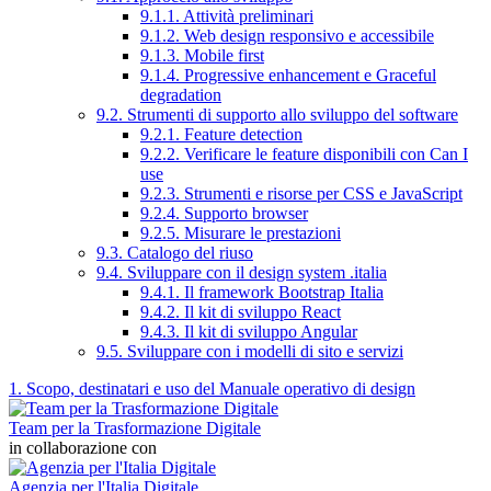
9.1.1. Attività preliminari
9.1.2. Web design responsivo e accessibile
9.1.3. Mobile first
9.1.4. Progressive enhancement e Graceful
degradation
9.2. Strumenti di supporto allo sviluppo del software
9.2.1. Feature detection
9.2.2. Verificare le feature disponibili con Can I
use
9.2.3. Strumenti e risorse per CSS e JavaScript
9.2.4. Supporto browser
9.2.5. Misurare le prestazioni
9.3. Catalogo del riuso
9.4. Sviluppare con il design system .italia
9.4.1. Il framework Bootstrap Italia
9.4.2. Il kit di sviluppo React
9.4.3. Il kit di sviluppo Angular
9.5. Sviluppare con i modelli di sito e servizi
1. Scopo, destinatari e uso del Manuale operativo di design
Team per la Trasformazione Digitale
in collaborazione con
Agenzia per l'Italia Digitale