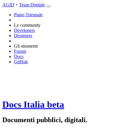
AGID
+
Team Digitale
Piano Triennale
Le community
Developers
Designers
Gli strumenti
Forum
Docs
GitHub
Docs Italia
beta
Documenti pubblici, digitali.