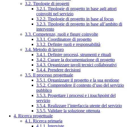
3.2. Tipologie di progetti
3.2.1. Tipologie di progetto in base agli attori
coinvolti nel servizio
3.2.2. Tipologie di progetto in base al focus
3.2.3. Tipologie di progetto in base all’ambito di
intervento
3.3. Competenze, ruoli e figure coinvolte
3.3.1. Coordinatore di progetto
3.3.2. Definire ruoli e responsabilità
3.4. Metodo di lavoro
3.4.1. Definire processi, strumenti e rituali
3.4.2. Curare la documentazione di progetto
3.4.3. Organizzare tavoli tecnici collaborativi
3.4.4. Prendere decisioni
3.5. Il processo progettuale
3.5.1. Organizzare il progetto e la sua gestione
3.5.2. Comprendere il contesto d’uso del servizio
pubblico
3.5.3. Progettare i processi e i
touchpoint
del
servizio
3.5.4. Realizzare l’interfaccia utente del servizio
3.5.5. Validare la soluzione ottenuta
4. Ricerca progettuale
4.1. Ricerca primaria
4.1.1. Interviste