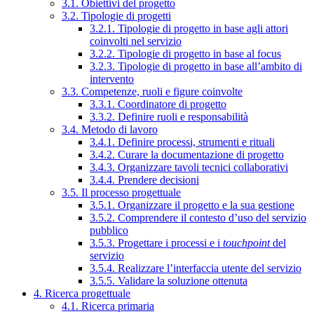
3.1. Obiettivi del progetto
3.2. Tipologie di progetti
3.2.1. Tipologie di progetto in base agli attori
coinvolti nel servizio
3.2.2. Tipologie di progetto in base al focus
3.2.3. Tipologie di progetto in base all’ambito di
intervento
3.3. Competenze, ruoli e figure coinvolte
3.3.1. Coordinatore di progetto
3.3.2. Definire ruoli e responsabilità
3.4. Metodo di lavoro
3.4.1. Definire processi, strumenti e rituali
3.4.2. Curare la documentazione di progetto
3.4.3. Organizzare tavoli tecnici collaborativi
3.4.4. Prendere decisioni
3.5. Il processo progettuale
3.5.1. Organizzare il progetto e la sua gestione
3.5.2. Comprendere il contesto d’uso del servizio
pubblico
3.5.3. Progettare i processi e i
touchpoint
del
servizio
3.5.4. Realizzare l’interfaccia utente del servizio
3.5.5. Validare la soluzione ottenuta
4. Ricerca progettuale
4.1. Ricerca primaria