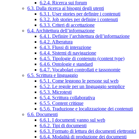
6.2.4. Ricerca sui forum
6.3. Dalla ricerca ai bisogni degli utenti
6.3.1. User stories per definire i contenuti
6.3.2. Job stories per definire i contenuti
6.3.3. Criteri di accettazione
6.4. Architettura dell’informazione
6.4.1. Definire l’architettura dell’informazione
6.4.2. Alberatura
6.4.3. Flussi di interazione
6.4.4. Sistemi di navigazione
6.4.5. Tipologie di contenuto (content type)
6.4.6. Ontologie e standard
6.4.7. Vocabolari controllati e tassonomie
6.5. Scrittura e linguaggio
6.5.1. Come leggono le persone sul web
6.5.2. Le regole per un linguaggio semplice
6.5.3. Microtesti
6.5.4. Scrittura collaborativa
6.5.5. Content critique
6.5.6. Traduzione e localizzazione dei contenuti
6.6. Documenti
6.6.1. I documenti vanno sul web
6.6.2. Tipi di documenti
6.6.3. Formato di lettura dei documenti elettronici
6.6.4. Modalità di produzione dei documenti