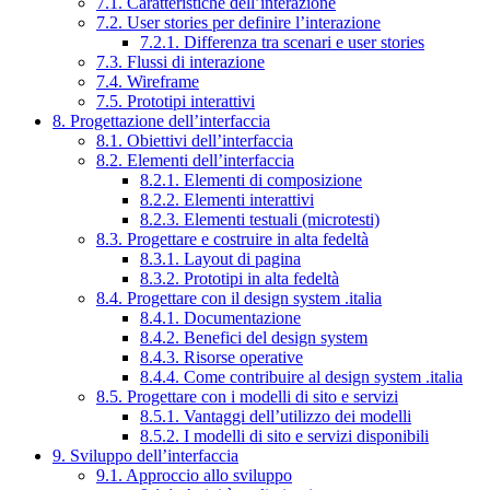
7.1. Caratteristiche dell’interazione
7.2. User stories per definire l’interazione
7.2.1. Differenza tra scenari e user stories
7.3. Flussi di interazione
7.4. Wireframe
7.5. Prototipi interattivi
8. Progettazione dell’interfaccia
8.1. Obiettivi dell’interfaccia
8.2. Elementi dell’interfaccia
8.2.1. Elementi di composizione
8.2.2. Elementi interattivi
8.2.3. Elementi testuali (microtesti)
8.3. Progettare e costruire in alta fedeltà
8.3.1. Layout di pagina
8.3.2. Prototipi in alta fedeltà
8.4. Progettare con il design system .italia
8.4.1. Documentazione
8.4.2. Benefici del design system
8.4.3. Risorse operative
8.4.4. Come contribuire al design system .italia
8.5. Progettare con i modelli di sito e servizi
8.5.1. Vantaggi dell’utilizzo dei modelli
8.5.2. I modelli di sito e servizi disponibili
9. Sviluppo dell’interfaccia
9.1. Approccio allo sviluppo