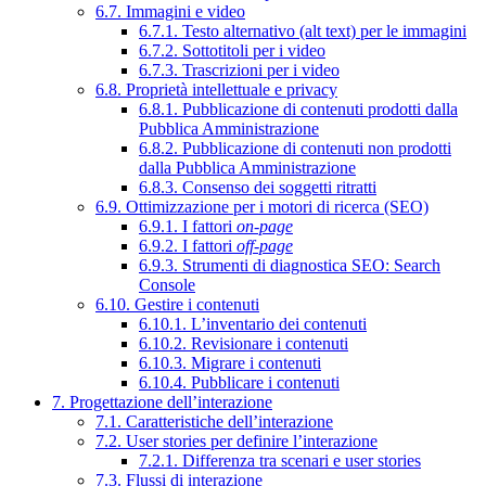
6.7. Immagini e video
6.7.1. Testo alternativo (alt text) per le immagini
6.7.2. Sottotitoli per i video
6.7.3. Trascrizioni per i video
6.8. Proprietà intellettuale e privacy
6.8.1. Pubblicazione di contenuti prodotti dalla
Pubblica Amministrazione
6.8.2. Pubblicazione di contenuti non prodotti
dalla Pubblica Amministrazione
6.8.3. Consenso dei soggetti ritratti
6.9. Ottimizzazione per i motori di ricerca (SEO)
6.9.1. I fattori
on-page
6.9.2. I fattori
off-page
6.9.3. Strumenti di diagnostica SEO: Search
Console
6.10. Gestire i contenuti
6.10.1. L’inventario dei contenuti
6.10.2. Revisionare i contenuti
6.10.3. Migrare i contenuti
6.10.4. Pubblicare i contenuti
7. Progettazione dell’interazione
7.1. Caratteristiche dell’interazione
7.2. User stories per definire l’interazione
7.2.1. Differenza tra scenari e user stories
7.3. Flussi di interazione