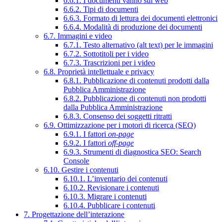
6.6.1. I documenti vanno sul web
6.6.2. Tipi di documenti
6.6.3. Formato di lettura dei documenti elettronici
6.6.4. Modalità di produzione dei documenti
6.7. Immagini e video
6.7.1. Testo alternativo (alt text) per le immagini
6.7.2. Sottotitoli per i video
6.7.3. Trascrizioni per i video
6.8. Proprietà intellettuale e privacy
6.8.1. Pubblicazione di contenuti prodotti dalla
Pubblica Amministrazione
6.8.2. Pubblicazione di contenuti non prodotti
dalla Pubblica Amministrazione
6.8.3. Consenso dei soggetti ritratti
6.9. Ottimizzazione per i motori di ricerca (SEO)
6.9.1. I fattori
on-page
6.9.2. I fattori
off-page
6.9.3. Strumenti di diagnostica SEO: Search
Console
6.10. Gestire i contenuti
6.10.1. L’inventario dei contenuti
6.10.2. Revisionare i contenuti
6.10.3. Migrare i contenuti
6.10.4. Pubblicare i contenuti
7. Progettazione dell’interazione