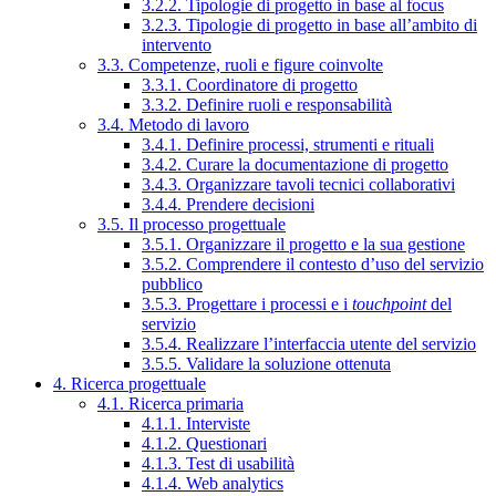
3.2.2. Tipologie di progetto in base al focus
3.2.3. Tipologie di progetto in base all’ambito di
intervento
3.3. Competenze, ruoli e figure coinvolte
3.3.1. Coordinatore di progetto
3.3.2. Definire ruoli e responsabilità
3.4. Metodo di lavoro
3.4.1. Definire processi, strumenti e rituali
3.4.2. Curare la documentazione di progetto
3.4.3. Organizzare tavoli tecnici collaborativi
3.4.4. Prendere decisioni
3.5. Il processo progettuale
3.5.1. Organizzare il progetto e la sua gestione
3.5.2. Comprendere il contesto d’uso del servizio
pubblico
3.5.3. Progettare i processi e i
touchpoint
del
servizio
3.5.4. Realizzare l’interfaccia utente del servizio
3.5.5. Validare la soluzione ottenuta
4. Ricerca progettuale
4.1. Ricerca primaria
4.1.1. Interviste
4.1.2. Questionari
4.1.3. Test di usabilità
4.1.4. Web analytics