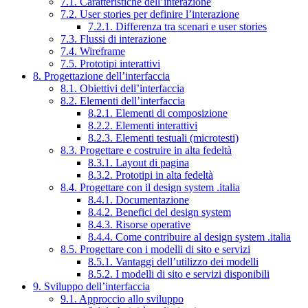
7.1. Caratteristiche dell’interazione
7.2. User stories per definire l’interazione
7.2.1. Differenza tra scenari e user stories
7.3. Flussi di interazione
7.4. Wireframe
7.5. Prototipi interattivi
8. Progettazione dell’interfaccia
8.1. Obiettivi dell’interfaccia
8.2. Elementi dell’interfaccia
8.2.1. Elementi di composizione
8.2.2. Elementi interattivi
8.2.3. Elementi testuali (microtesti)
8.3. Progettare e costruire in alta fedeltà
8.3.1. Layout di pagina
8.3.2. Prototipi in alta fedeltà
8.4. Progettare con il design system .italia
8.4.1. Documentazione
8.4.2. Benefici del design system
8.4.3. Risorse operative
8.4.4. Come contribuire al design system .italia
8.5. Progettare con i modelli di sito e servizi
8.5.1. Vantaggi dell’utilizzo dei modelli
8.5.2. I modelli di sito e servizi disponibili
9. Sviluppo dell’interfaccia
9.1. Approccio allo sviluppo