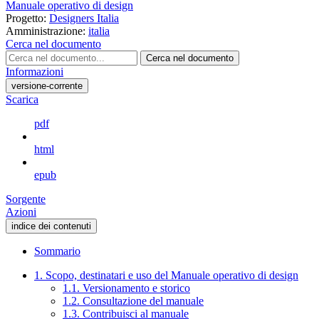
Manuale operativo di design
Progetto:
Designers Italia
Amministrazione:
italia
Cerca nel documento
Cerca nel documento
Informazioni
versione-corrente
Scarica
pdf
html
epub
Sorgente
Azioni
indice dei contenuti
Sommario
1. Scopo, destinatari e uso del Manuale operativo di design
1.1. Versionamento e storico
1.2. Consultazione del manuale
1.3. Contribuisci al manuale