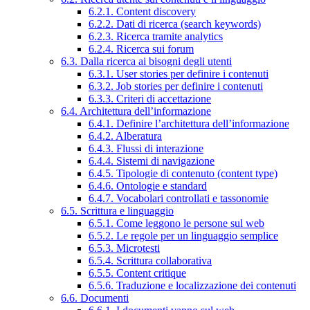
6.2.1. Content discovery
6.2.2. Dati di ricerca (search keywords)
6.2.3. Ricerca tramite analytics
6.2.4. Ricerca sui forum
6.3. Dalla ricerca ai bisogni degli utenti
6.3.1. User stories per definire i contenuti
6.3.2. Job stories per definire i contenuti
6.3.3. Criteri di accettazione
6.4. Architettura dell’informazione
6.4.1. Definire l’architettura dell’informazione
6.4.2. Alberatura
6.4.3. Flussi di interazione
6.4.4. Sistemi di navigazione
6.4.5. Tipologie di contenuto (content type)
6.4.6. Ontologie e standard
6.4.7. Vocabolari controllati e tassonomie
6.5. Scrittura e linguaggio
6.5.1. Come leggono le persone sul web
6.5.2. Le regole per un linguaggio semplice
6.5.3. Microtesti
6.5.4. Scrittura collaborativa
6.5.5. Content critique
6.5.6. Traduzione e localizzazione dei contenuti
6.6. Documenti