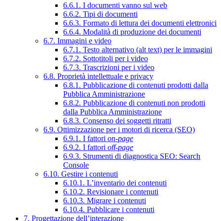
6.6.1. I documenti vanno sul web
6.6.2. Tipi di documenti
6.6.3. Formato di lettura dei documenti elettronici
6.6.4. Modalità di produzione dei documenti
6.7. Immagini e video
6.7.1. Testo alternativo (alt text) per le immagini
6.7.2. Sottotitoli per i video
6.7.3. Trascrizioni per i video
6.8. Proprietà intellettuale e privacy
6.8.1. Pubblicazione di contenuti prodotti dalla
Pubblica Amministrazione
6.8.2. Pubblicazione di contenuti non prodotti
dalla Pubblica Amministrazione
6.8.3. Consenso dei soggetti ritratti
6.9. Ottimizzazione per i motori di ricerca (SEO)
6.9.1. I fattori
on-page
6.9.2. I fattori
off-page
6.9.3. Strumenti di diagnostica SEO: Search
Console
6.10. Gestire i contenuti
6.10.1. L’inventario dei contenuti
6.10.2. Revisionare i contenuti
6.10.3. Migrare i contenuti
6.10.4. Pubblicare i contenuti
7. Progettazione dell’interazione