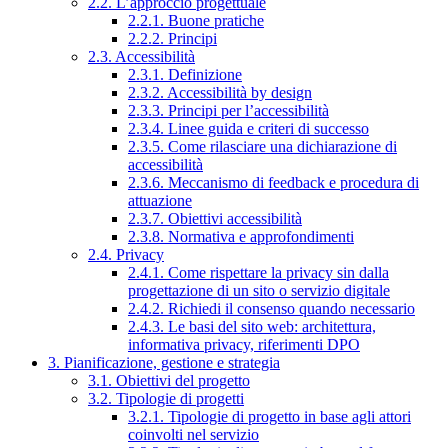
2.2. L’approccio progettuale
2.2.1. Buone pratiche
2.2.2. Principi
2.3. Accessibilità
2.3.1. Definizione
2.3.2. Accessibilità by design
2.3.3. Principi per l’accessibilità
2.3.4. Linee guida e criteri di successo
2.3.5. Come rilasciare una dichiarazione di
accessibilità
2.3.6. Meccanismo di feedback e procedura di
attuazione
2.3.7. Obiettivi accessibilità
2.3.8. Normativa e approfondimenti
2.4. Privacy
2.4.1. Come rispettare la privacy sin dalla
progettazione di un sito o servizio digitale
2.4.2. Richiedi il consenso quando necessario
2.4.3. Le basi del sito web: architettura,
informativa privacy, riferimenti DPO
3. Pianificazione, gestione e strategia
3.1. Obiettivi del progetto
3.2. Tipologie di progetti
3.2.1. Tipologie di progetto in base agli attori
coinvolti nel servizio