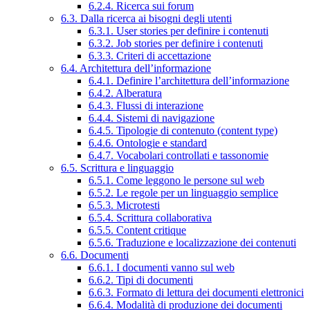
6.2.4. Ricerca sui forum
6.3. Dalla ricerca ai bisogni degli utenti
6.3.1. User stories per definire i contenuti
6.3.2. Job stories per definire i contenuti
6.3.3. Criteri di accettazione
6.4. Architettura dell’informazione
6.4.1. Definire l’architettura dell’informazione
6.4.2. Alberatura
6.4.3. Flussi di interazione
6.4.4. Sistemi di navigazione
6.4.5. Tipologie di contenuto (content type)
6.4.6. Ontologie e standard
6.4.7. Vocabolari controllati e tassonomie
6.5. Scrittura e linguaggio
6.5.1. Come leggono le persone sul web
6.5.2. Le regole per un linguaggio semplice
6.5.3. Microtesti
6.5.4. Scrittura collaborativa
6.5.5. Content critique
6.5.6. Traduzione e localizzazione dei contenuti
6.6. Documenti
6.6.1. I documenti vanno sul web
6.6.2. Tipi di documenti
6.6.3. Formato di lettura dei documenti elettronici
6.6.4. Modalità di produzione dei documenti