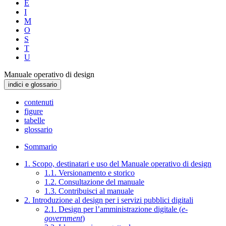
E
I
M
O
S
T
U
Manuale operativo di design
indici e glossario
contenuti
figure
tabelle
glossario
Sommario
1. Scopo, destinatari e uso del Manuale operativo di design
1.1. Versionamento e storico
1.2. Consultazione del manuale
1.3. Contribuisci al manuale
2. Introduzione al design per i servizi pubblici digitali
2.1. Design per l’amministrazione digitale (
e-
government
)