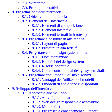
7.4. Wireframe
7.5. Prototipi interattivi
8. Progettazione dell’interfaccia
8.1. Obiettivi dell’interfaccia
8.2. Elementi dell’interfaccia
8.2.1. Elementi di composizione
8.2.2. Elementi interattivi
8.2.3. Elementi testuali (microtesti)
8.3. Progettare e costruire in alta fedeltà
8.3.1. Layout di pagina
8.3.2. Prototipi in alta fedeltà
8.4. Progettare con il design system .italia
8.4.1. Documentazione
8.4.2. Benefici del design system
8.4.3. Risorse operative
8.4.4. Come contribuire al design system .italia
8.5. Progettare con i modelli di sito e servizi
8.5.1. Vantaggi dell’utilizzo dei modelli
8.5.2. I modelli di sito e servizi disponibili
9. Sviluppo dell’interfaccia
9.1. Approccio allo sviluppo
9.1.1. Attività preliminari
9.1.2. Web design responsivo e accessibile
9.1.3. Mobile first
9.1.4. Progressive enhancement e Graceful