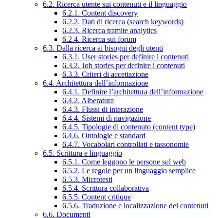
6.2. Ricerca utente sui contenuti e il linguaggio
6.2.1. Content discovery
6.2.2. Dati di ricerca (search keywords)
6.2.3. Ricerca tramite analytics
6.2.4. Ricerca sui forum
6.3. Dalla ricerca ai bisogni degli utenti
6.3.1. User stories per definire i contenuti
6.3.2. Job stories per definire i contenuti
6.3.3. Criteri di accettazione
6.4. Architettura dell’informazione
6.4.1. Definire l’architettura dell’informazione
6.4.2. Alberatura
6.4.3. Flussi di interazione
6.4.4. Sistemi di navigazione
6.4.5. Tipologie di contenuto (content type)
6.4.6. Ontologie e standard
6.4.7. Vocabolari controllati e tassonomie
6.5. Scrittura e linguaggio
6.5.1. Come leggono le persone sul web
6.5.2. Le regole per un linguaggio semplice
6.5.3. Microtesti
6.5.4. Scrittura collaborativa
6.5.5. Content critique
6.5.6. Traduzione e localizzazione dei contenuti
6.6. Documenti