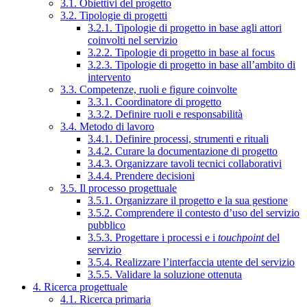
3.1. Obiettivi del progetto
3.2. Tipologie di progetti
3.2.1. Tipologie di progetto in base agli attori
coinvolti nel servizio
3.2.2. Tipologie di progetto in base al focus
3.2.3. Tipologie di progetto in base all’ambito di
intervento
3.3. Competenze, ruoli e figure coinvolte
3.3.1. Coordinatore di progetto
3.3.2. Definire ruoli e responsabilità
3.4. Metodo di lavoro
3.4.1. Definire processi, strumenti e rituali
3.4.2. Curare la documentazione di progetto
3.4.3. Organizzare tavoli tecnici collaborativi
3.4.4. Prendere decisioni
3.5. Il processo progettuale
3.5.1. Organizzare il progetto e la sua gestione
3.5.2. Comprendere il contesto d’uso del servizio
pubblico
3.5.3. Progettare i processi e i
touchpoint
del
servizio
3.5.4. Realizzare l’interfaccia utente del servizio
3.5.5. Validare la soluzione ottenuta
4. Ricerca progettuale
4.1. Ricerca primaria