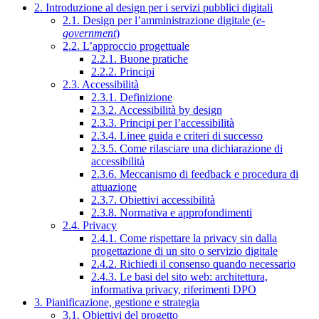
2. Introduzione al design per i servizi pubblici digitali
2.1. Design per l’amministrazione digitale (
e-
government
)
2.2. L’approccio progettuale
2.2.1. Buone pratiche
2.2.2. Principi
2.3. Accessibilità
2.3.1. Definizione
2.3.2. Accessibilità by design
2.3.3. Principi per l’accessibilità
2.3.4. Linee guida e criteri di successo
2.3.5. Come rilasciare una dichiarazione di
accessibilità
2.3.6. Meccanismo di feedback e procedura di
attuazione
2.3.7. Obiettivi accessibilità
2.3.8. Normativa e approfondimenti
2.4. Privacy
2.4.1. Come rispettare la privacy sin dalla
progettazione di un sito o servizio digitale
2.4.2. Richiedi il consenso quando necessario
2.4.3. Le basi del sito web: architettura,
informativa privacy, riferimenti DPO
3. Pianificazione, gestione e strategia
3.1. Obiettivi del progetto