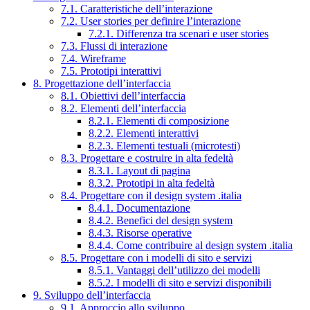
7.1. Caratteristiche dell’interazione
7.2. User stories per definire l’interazione
7.2.1. Differenza tra scenari e user stories
7.3. Flussi di interazione
7.4. Wireframe
7.5. Prototipi interattivi
8. Progettazione dell’interfaccia
8.1. Obiettivi dell’interfaccia
8.2. Elementi dell’interfaccia
8.2.1. Elementi di composizione
8.2.2. Elementi interattivi
8.2.3. Elementi testuali (microtesti)
8.3. Progettare e costruire in alta fedeltà
8.3.1. Layout di pagina
8.3.2. Prototipi in alta fedeltà
8.4. Progettare con il design system .italia
8.4.1. Documentazione
8.4.2. Benefici del design system
8.4.3. Risorse operative
8.4.4. Come contribuire al design system .italia
8.5. Progettare con i modelli di sito e servizi
8.5.1. Vantaggi dell’utilizzo dei modelli
8.5.2. I modelli di sito e servizi disponibili
9. Sviluppo dell’interfaccia
9.1. Approccio allo sviluppo