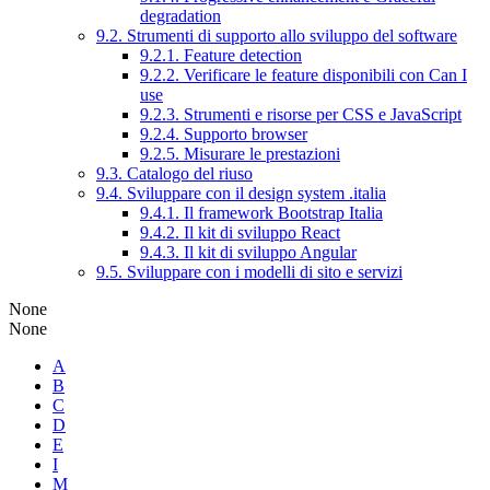
degradation
9.2. Strumenti di supporto allo sviluppo del software
9.2.1. Feature detection
9.2.2. Verificare le feature disponibili con Can I
use
9.2.3. Strumenti e risorse per CSS e JavaScript
9.2.4. Supporto browser
9.2.5. Misurare le prestazioni
9.3. Catalogo del riuso
9.4. Sviluppare con il design system .italia
9.4.1. Il framework Bootstrap Italia
9.4.2. Il kit di sviluppo React
9.4.3. Il kit di sviluppo Angular
9.5. Sviluppare con i modelli di sito e servizi
None
None
A
B
C
D
E
I
M