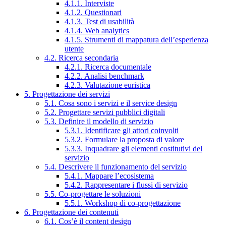
4.1.1. Interviste
4.1.2. Questionari
4.1.3. Test di usabilità
4.1.4. Web analytics
4.1.5. Strumenti di mappatura dell’esperienza
utente
4.2. Ricerca secondaria
4.2.1. Ricerca documentale
4.2.2. Analisi benchmark
4.2.3. Valutazione euristica
5. Progettazione dei servizi
5.1. Cosa sono i servizi e il service design
5.2. Progettare servizi pubblici digitali
5.3. Definire il modello di servizio
5.3.1. Identificare gli attori coinvolti
5.3.2. Formulare la proposta di valore
5.3.3. Inquadrare gli elementi costitutivi del
servizio
5.4. Descrivere il funzionamento del servizio
5.4.1. Mappare l’ecosistema
5.4.2. Rappresentare i flussi di servizio
5.5. Co-progettare le soluzioni
5.5.1. Workshop di co-progettazione
6. Progettazione dei contenuti
6.1. Cos’è il content design