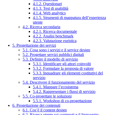
4.1.2. Questionari
4.1.3. Test di usabilità
4.1.4. Web analytics
4.1.5. Strumenti di mappatura dell’esperienza
utente
4.2. Ricerca secondaria
4.2.1. Ricerca documentale
4.2.2. Analisi benchmark
4.2.3. Valutazione euristica
5. Progettazione dei servizi
5.1. Cosa sono i servizi e il service design
5.2. Progettare servizi pubblici digitali
5.3. Definire il modello di servizio
5.3.1. Identificare gli attori coinvolti
5.3.2. Formulare la proposta di valore
5.3.3. Inquadrare gli elementi costitutivi del
servizio
5.4. Descrivere il funzionamento del servizio
5.4.1. Mappare l’ecosistema
5.4.2. Rappresentare i flussi di servizio
5.5. Co-progettare le soluzioni
5.5.1. Workshop di co-progettazione
6. Progettazione dei contenuti
6.1. Cos’è il content design
6.2. Ricerca utente sui contenuti e il linguaggio