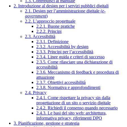
1.3. Contribuisci al manuale
2. Introduzione al design per i servizi pubblici digitali
2.1. Design per l’amministrazione digitale (
e-
government
)
2.2. L’approccio progettuale
2.2.1. Buone pratiche
2.2.2. Principi
2.3. Accessibilità
2.3.1. Definizione
2.3.2. Accessibilità by design
2.3.3. Principi per l’accessibilità
2.3.4. Linee guida e criteri di successo
2.3.5. Come rilasciare una dichiarazione di
accessibilità
2.3.6. Meccanismo di feedback e procedura di
attuazione
2.3.7. Obiettivi accessibilità
2.3.8. Normativa e approfondimenti
2.4. Privacy
2.4.1. Come rispettare la privacy sin dalla
progettazione di un sito o servizio digitale
2.4.2. Richiedi il consenso quando necessario
2.4.3. Le basi del sito web: architettura,
informativa privacy, riferimenti DPO
3. Pianificazione, gestione e strategia