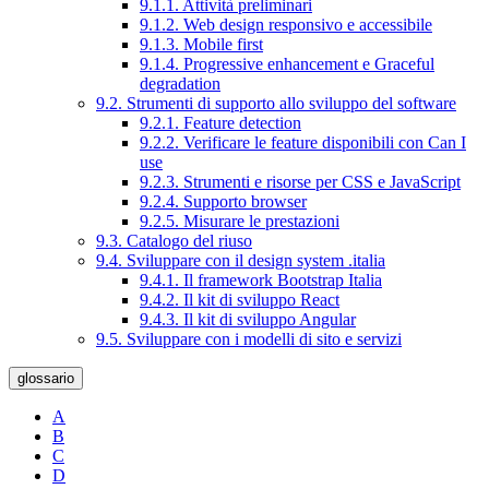
9.1.1. Attività preliminari
9.1.2. Web design responsivo e accessibile
9.1.3. Mobile first
9.1.4. Progressive enhancement e Graceful
degradation
9.2. Strumenti di supporto allo sviluppo del software
9.2.1. Feature detection
9.2.2. Verificare le feature disponibili con Can I
use
9.2.3. Strumenti e risorse per CSS e JavaScript
9.2.4. Supporto browser
9.2.5. Misurare le prestazioni
9.3. Catalogo del riuso
9.4. Sviluppare con il design system .italia
9.4.1. Il framework Bootstrap Italia
9.4.2. Il kit di sviluppo React
9.4.3. Il kit di sviluppo Angular
9.5. Sviluppare con i modelli di sito e servizi
glossario
A
B
C
D