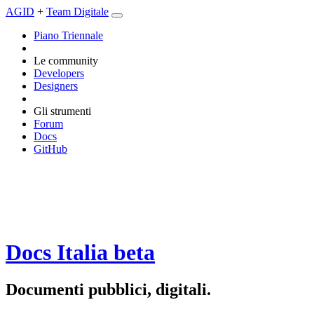
AGID
+
Team Digitale
Piano Triennale
Le community
Developers
Designers
Gli strumenti
Forum
Docs
GitHub
Docs Italia
beta
Documenti pubblici, digitali.