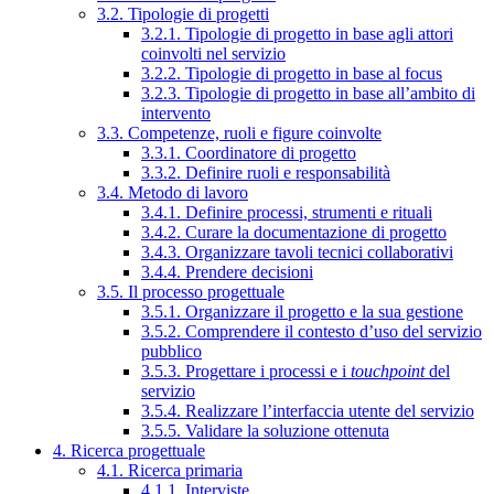
3.2. Tipologie di progetti
3.2.1. Tipologie di progetto in base agli attori
coinvolti nel servizio
3.2.2. Tipologie di progetto in base al focus
3.2.3. Tipologie di progetto in base all’ambito di
intervento
3.3. Competenze, ruoli e figure coinvolte
3.3.1. Coordinatore di progetto
3.3.2. Definire ruoli e responsabilità
3.4. Metodo di lavoro
3.4.1. Definire processi, strumenti e rituali
3.4.2. Curare la documentazione di progetto
3.4.3. Organizzare tavoli tecnici collaborativi
3.4.4. Prendere decisioni
3.5. Il processo progettuale
3.5.1. Organizzare il progetto e la sua gestione
3.5.2. Comprendere il contesto d’uso del servizio
pubblico
3.5.3. Progettare i processi e i
touchpoint
del
servizio
3.5.4. Realizzare l’interfaccia utente del servizio
3.5.5. Validare la soluzione ottenuta
4. Ricerca progettuale
4.1. Ricerca primaria
4.1.1. Interviste