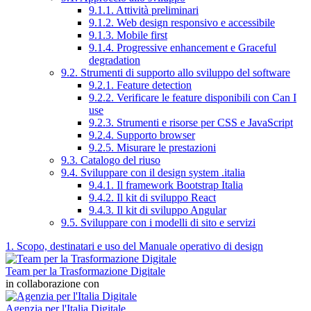
9.1.1. Attività preliminari
9.1.2. Web design responsivo e accessibile
9.1.3. Mobile first
9.1.4. Progressive enhancement e Graceful
degradation
9.2. Strumenti di supporto allo sviluppo del software
9.2.1. Feature detection
9.2.2. Verificare le feature disponibili con Can I
use
9.2.3. Strumenti e risorse per CSS e JavaScript
9.2.4. Supporto browser
9.2.5. Misurare le prestazioni
9.3. Catalogo del riuso
9.4. Sviluppare con il design system .italia
9.4.1. Il framework Bootstrap Italia
9.4.2. Il kit di sviluppo React
9.4.3. Il kit di sviluppo Angular
9.5. Sviluppare con i modelli di sito e servizi
1. Scopo, destinatari e uso del Manuale operativo di design
Team per la Trasformazione Digitale
in collaborazione con
Agenzia per l'Italia Digitale