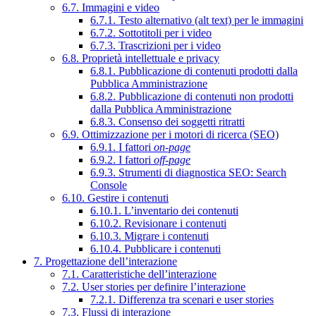
6.7. Immagini e video
6.7.1. Testo alternativo (alt text) per le immagini
6.7.2. Sottotitoli per i video
6.7.3. Trascrizioni per i video
6.8. Proprietà intellettuale e privacy
6.8.1. Pubblicazione di contenuti prodotti dalla
Pubblica Amministrazione
6.8.2. Pubblicazione di contenuti non prodotti
dalla Pubblica Amministrazione
6.8.3. Consenso dei soggetti ritratti
6.9. Ottimizzazione per i motori di ricerca (SEO)
6.9.1. I fattori
on-page
6.9.2. I fattori
off-page
6.9.3. Strumenti di diagnostica SEO: Search
Console
6.10. Gestire i contenuti
6.10.1. L’inventario dei contenuti
6.10.2. Revisionare i contenuti
6.10.3. Migrare i contenuti
6.10.4. Pubblicare i contenuti
7. Progettazione dell’interazione
7.1. Caratteristiche dell’interazione
7.2. User stories per definire l’interazione
7.2.1. Differenza tra scenari e user stories
7.3. Flussi di interazione