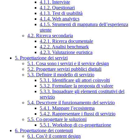
4.1.1. Interviste
4.1.2. Questionari
4.1.3. Test di usabilità
4.1.4. Web analytics
4.1.5. Strumenti di mappatura dell’esperienza
utente
4.2. Ricerca secondaria
4.2.1. Ricerca documentale
4.2.2. Analisi benchmark
4.2.3. Valutazione euristica
5. Progettazione dei servizi
5.1. Cosa sono i servizi e il service design
5.2. Progettare servizi pubblici digitali
5.3. Definire il modello di servizio
5.3.1. Identificare gli attori coinvolti
5.3.2. Formulare la proposta di valore
5.3.3. Inquadrare gli elementi costitutivi del
servizio
5.4. Descrivere il funzionamento del servizio
5.4.1. Mappare l’ecosistema
5.4.2. Rappresentare i flussi di servizio
5.5. Co-progettare le soluzioni
5.5.1. Workshop di co-progettazione
6. Progettazione dei contenuti
6.1. Cos’è il content design