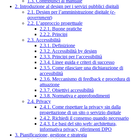
1.3. Contribuisci al manuale
2. Introduzione al design per i servizi pubblici digitali
2.1. Design per l’amministrazione digitale (
e-
government
)
2.2. L’approccio progettuale
2.2.1. Buone pratiche
2.2.2. Principi
2.3. Accessibilità
2.3.1. Definizione
2.3.2. Accessibilità by design
2.3.3. Principi per l’accessibilità
2.3.4. Linee guida e criteri di successo
2.3.5. Come rilasciare una dichiarazione di
accessibilità
2.3.6. Meccanismo di feedback e procedura di
attuazione
2.3.7. Obiettivi accessibilità
2.3.8. Normativa e approfondimenti
2.4. Privacy
2.4.1. Come rispettare la privacy sin dalla
progettazione di un sito o servizio digitale
2.4.2. Richiedi il consenso quando necessario
2.4.3. Le basi del sito web: architettura,
informativa privacy, riferimenti DPO
3. Pianificazione, gestione e strategia