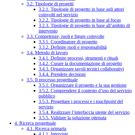
3.2. Tipologie di progetti
3.2.1. Tipologie di progetto in base agli attori
coinvolti nel servizio
3.2.2. Tipologie di progetto in base al focus
3.2.3. Tipologie di progetto in base all’ambito di
intervento
3.3. Competenze, ruoli e figure coinvolte
3.3.1. Coordinatore di progetto
3.3.2. Definire ruoli e responsabilità
3.4. Metodo di lavoro
3.4.1. Definire processi, strumenti e rituali
3.4.2. Curare la documentazione di progetto
3.4.3. Organizzare tavoli tecnici collaborativi
3.4.4. Prendere decisioni
3.5. Il processo progettuale
3.5.1. Organizzare il progetto e la sua gestione
3.5.2. Comprendere il contesto d’uso del servizio
pubblico
3.5.3. Progettare i processi e i
touchpoint
del
servizio
3.5.4. Realizzare l’interfaccia utente del servizio
3.5.5. Validare la soluzione ottenuta
4. Ricerca progettuale
4.1. Ricerca primaria
4.1.1. Interviste