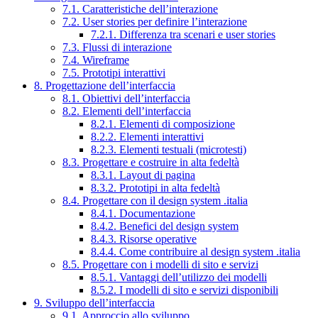
7.1. Caratteristiche dell’interazione
7.2. User stories per definire l’interazione
7.2.1. Differenza tra scenari e user stories
7.3. Flussi di interazione
7.4. Wireframe
7.5. Prototipi interattivi
8. Progettazione dell’interfaccia
8.1. Obiettivi dell’interfaccia
8.2. Elementi dell’interfaccia
8.2.1. Elementi di composizione
8.2.2. Elementi interattivi
8.2.3. Elementi testuali (microtesti)
8.3. Progettare e costruire in alta fedeltà
8.3.1. Layout di pagina
8.3.2. Prototipi in alta fedeltà
8.4. Progettare con il design system .italia
8.4.1. Documentazione
8.4.2. Benefici del design system
8.4.3. Risorse operative
8.4.4. Come contribuire al design system .italia
8.5. Progettare con i modelli di sito e servizi
8.5.1. Vantaggi dell’utilizzo dei modelli
8.5.2. I modelli di sito e servizi disponibili
9. Sviluppo dell’interfaccia
9.1. Approccio allo sviluppo