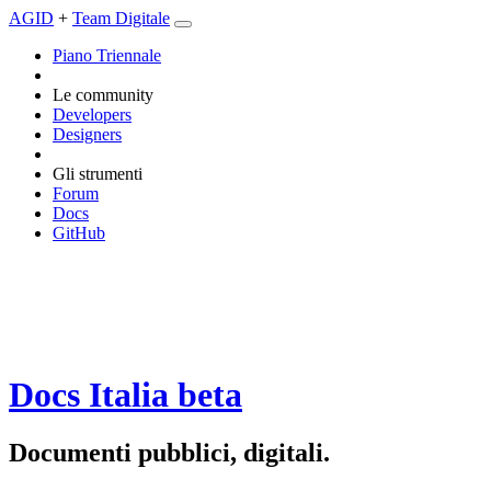
AGID
+
Team Digitale
Piano Triennale
Le community
Developers
Designers
Gli strumenti
Forum
Docs
GitHub
Docs Italia
beta
Documenti pubblici, digitali.