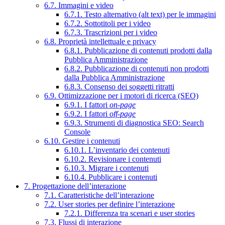
6.7. Immagini e video
6.7.1. Testo alternativo (alt text) per le immagini
6.7.2. Sottotitoli per i video
6.7.3. Trascrizioni per i video
6.8. Proprietà intellettuale e privacy
6.8.1. Pubblicazione di contenuti prodotti dalla
Pubblica Amministrazione
6.8.2. Pubblicazione di contenuti non prodotti
dalla Pubblica Amministrazione
6.8.3. Consenso dei soggetti ritratti
6.9. Ottimizzazione per i motori di ricerca (SEO)
6.9.1. I fattori
on-page
6.9.2. I fattori
off-page
6.9.3. Strumenti di diagnostica SEO: Search
Console
6.10. Gestire i contenuti
6.10.1. L’inventario dei contenuti
6.10.2. Revisionare i contenuti
6.10.3. Migrare i contenuti
6.10.4. Pubblicare i contenuti
7. Progettazione dell’interazione
7.1. Caratteristiche dell’interazione
7.2. User stories per definire l’interazione
7.2.1. Differenza tra scenari e user stories
7.3. Flussi di interazione