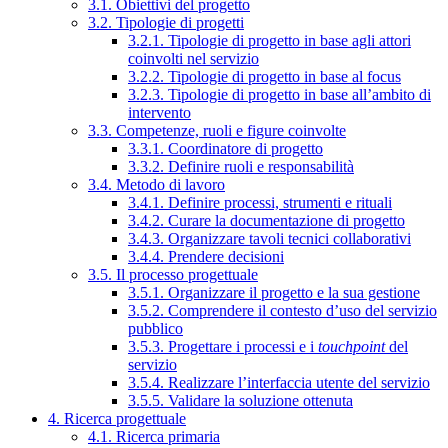
3.1. Obiettivi del progetto
3.2. Tipologie di progetti
3.2.1. Tipologie di progetto in base agli attori
coinvolti nel servizio
3.2.2. Tipologie di progetto in base al focus
3.2.3. Tipologie di progetto in base all’ambito di
intervento
3.3. Competenze, ruoli e figure coinvolte
3.3.1. Coordinatore di progetto
3.3.2. Definire ruoli e responsabilità
3.4. Metodo di lavoro
3.4.1. Definire processi, strumenti e rituali
3.4.2. Curare la documentazione di progetto
3.4.3. Organizzare tavoli tecnici collaborativi
3.4.4. Prendere decisioni
3.5. Il processo progettuale
3.5.1. Organizzare il progetto e la sua gestione
3.5.2. Comprendere il contesto d’uso del servizio
pubblico
3.5.3. Progettare i processi e i
touchpoint
del
servizio
3.5.4. Realizzare l’interfaccia utente del servizio
3.5.5. Validare la soluzione ottenuta
4. Ricerca progettuale
4.1. Ricerca primaria