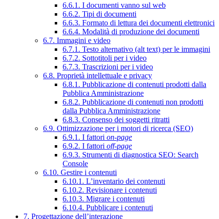
6.6.1. I documenti vanno sul web
6.6.2. Tipi di documenti
6.6.3. Formato di lettura dei documenti elettronici
6.6.4. Modalità di produzione dei documenti
6.7. Immagini e video
6.7.1. Testo alternativo (alt text) per le immagini
6.7.2. Sottotitoli per i video
6.7.3. Trascrizioni per i video
6.8. Proprietà intellettuale e privacy
6.8.1. Pubblicazione di contenuti prodotti dalla
Pubblica Amministrazione
6.8.2. Pubblicazione di contenuti non prodotti
dalla Pubblica Amministrazione
6.8.3. Consenso dei soggetti ritratti
6.9. Ottimizzazione per i motori di ricerca (SEO)
6.9.1. I fattori
on-page
6.9.2. I fattori
off-page
6.9.3. Strumenti di diagnostica SEO: Search
Console
6.10. Gestire i contenuti
6.10.1. L’inventario dei contenuti
6.10.2. Revisionare i contenuti
6.10.3. Migrare i contenuti
6.10.4. Pubblicare i contenuti
7. Progettazione dell’interazione