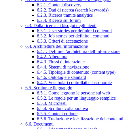
6.2.1. Content discovery
6.2.2. Dati di ricerca (search keywords)
6.2.3. Ricerca tramite analytics
6.2.4. Ricerca sui forum
6.3. Dalla ricerca ai bisogni degli utenti
6.3.1. User stories per definire i contenuti
6.3.2. Job stories per definire i contenuti
6.3.3. Criteri di accettazione
6.4. Architettura dell’informazione
6.4.1. Definire l’architettura dell’informazione
6.4.2. Alberatura
6.4.3. Flussi di interazione
6.4.4. Sistemi di navigazione
6.4.5. Tipologie di contenuto (content type)
6.4.6. Ontologie e standard
6.4.7. Vocabolari controllati e tassonomie
6.5. Scrittura e linguaggio
6.5.1. Come leggono le persone sul web
6.5.2. Le regole per un linguaggio semplice
6.5.3. Microtesti
6.5.4. Scrittura collaborativa
6.5.5. Content critique
6.5.6. Traduzione e localizzazione dei contenuti
6.6. Documenti