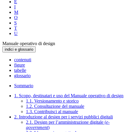
E
I
M
O
S
T
U
Manuale operativo di design
indici e glossario
contenuti
figure
tabelle
glossario
Sommario
1. Scopo, destinatari e uso del Manuale operativo di design
1.1. Versionamento e storico
1.2. Consultazione del manuale
1.3. Contribuisci al manuale
2. Introduzione al design per i servizi pubblici digitali
2.1. Design per l’amministrazione digitale (
e-
government
)