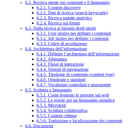
6.2. Ricerca utente sui contenuti e il linguaggio
6.2.1. Content discovery
6.2.2. Dati di ricerca (search keywords)
6.2.3. Ricerca tramite analytics
6.2.4. Ricerca sui forum
6.3. Dalla ricerca ai bisogni degli utenti
6.3.1. User stories per definire i contenuti
6.3.2. Job stories per definire i contenuti
6.3.3. Criteri di accettazione
6.4. Architettura dell’informazione
6.4.1. Definire l’architettura dell’informazione
6.4.2. Alberatura
6.4.3. Flussi di interazione
6.4.4. Sistemi di navigazione
6.4.5. Tipologie di contenuto (content type)
6.4.6. Ontologie e standard
6.4.7. Vocabolari controllati e tassonomie
6.5. Scrittura e linguaggio
6.5.1. Come leggono le persone sul web
6.5.2. Le regole per un linguaggio semplice
6.5.3. Microtesti
6.5.4. Scrittura collaborativa
6.5.5. Content critique
6.5.6. Traduzione e localizzazione dei contenuti
6.6. Documenti