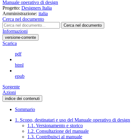
Manuale operativo di design
Progetto:
Designers Italia
Amministrazione:
italia
Cerca nel documento
Cerca nel documento
Informazioni
versione-corrente
Scarica
pdf
html
epub
Sorgente
Azioni
indice dei contenuti
Sommario
1. Scopo, destinatari e uso del Manuale operativo di design
1.1. Versionamento e storico
1.2. Consultazione del manuale
1.3. Contribuisci al manuale