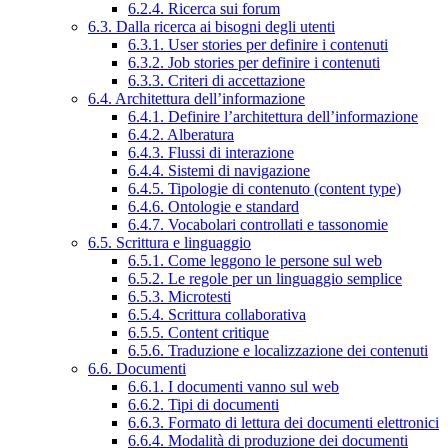
6.2.4. Ricerca sui forum
6.3. Dalla ricerca ai bisogni degli utenti
6.3.1. User stories per definire i contenuti
6.3.2. Job stories per definire i contenuti
6.3.3. Criteri di accettazione
6.4. Architettura dell’informazione
6.4.1. Definire l’architettura dell’informazione
6.4.2. Alberatura
6.4.3. Flussi di interazione
6.4.4. Sistemi di navigazione
6.4.5. Tipologie di contenuto (content type)
6.4.6. Ontologie e standard
6.4.7. Vocabolari controllati e tassonomie
6.5. Scrittura e linguaggio
6.5.1. Come leggono le persone sul web
6.5.2. Le regole per un linguaggio semplice
6.5.3. Microtesti
6.5.4. Scrittura collaborativa
6.5.5. Content critique
6.5.6. Traduzione e localizzazione dei contenuti
6.6. Documenti
6.6.1. I documenti vanno sul web
6.6.2. Tipi di documenti
6.6.3. Formato di lettura dei documenti elettronici
6.6.4. Modalità di produzione dei documenti