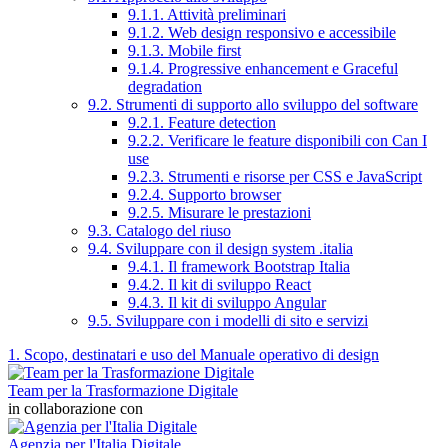
9.1.1. Attività preliminari
9.1.2. Web design responsivo e accessibile
9.1.3. Mobile first
9.1.4. Progressive enhancement e Graceful
degradation
9.2. Strumenti di supporto allo sviluppo del software
9.2.1. Feature detection
9.2.2. Verificare le feature disponibili con Can I
use
9.2.3. Strumenti e risorse per CSS e JavaScript
9.2.4. Supporto browser
9.2.5. Misurare le prestazioni
9.3. Catalogo del riuso
9.4. Sviluppare con il design system .italia
9.4.1. Il framework Bootstrap Italia
9.4.2. Il kit di sviluppo React
9.4.3. Il kit di sviluppo Angular
9.5. Sviluppare con i modelli di sito e servizi
1. Scopo, destinatari e uso del Manuale operativo di design
Team per la Trasformazione Digitale
in collaborazione con
Agenzia per l'Italia Digitale