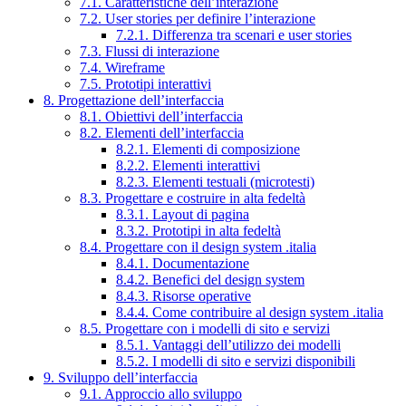
7.1. Caratteristiche dell’interazione
7.2. User stories per definire l’interazione
7.2.1. Differenza tra scenari e user stories
7.3. Flussi di interazione
7.4. Wireframe
7.5. Prototipi interattivi
8. Progettazione dell’interfaccia
8.1. Obiettivi dell’interfaccia
8.2. Elementi dell’interfaccia
8.2.1. Elementi di composizione
8.2.2. Elementi interattivi
8.2.3. Elementi testuali (microtesti)
8.3. Progettare e costruire in alta fedeltà
8.3.1. Layout di pagina
8.3.2. Prototipi in alta fedeltà
8.4. Progettare con il design system .italia
8.4.1. Documentazione
8.4.2. Benefici del design system
8.4.3. Risorse operative
8.4.4. Come contribuire al design system .italia
8.5. Progettare con i modelli di sito e servizi
8.5.1. Vantaggi dell’utilizzo dei modelli
8.5.2. I modelli di sito e servizi disponibili
9. Sviluppo dell’interfaccia
9.1. Approccio allo sviluppo