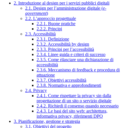
2. Introduzione al design per i servizi pubblici digitali
2.1. Design per l’amministrazione digitale (
e-
government
)
2.2. L’approccio progettuale
2.2.1. Buone pratiche
2.2.2. Principi
2.3. Accessibilità
2.3.1. Definizione
2.3.2. Accessibilità by design
2.3.3. Principi per l’accessibilità
2.3.4. Linee guida e criteri di successo
2.3.5. Come rilasciare una dichiarazione di
accessibilità
2.3.6. Meccanismo di feedback e procedura di
attuazione
2.3.7. Obiettivi accessibilità
2.3.8. Normativa e approfondimenti
2.4. Privacy
2.4.1. Come rispettare la privacy sin dalla
progettazione di un sito o servizio digitale
2.4.2. Richiedi il consenso quando necessario
2.4.3. Le basi del sito web: architettura,
informativa privacy, riferimenti DPO
3. Pianificazione, gestione e strategia
3.1. Obiettivi del progetto