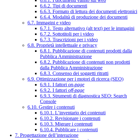
6.6.1. I documenti vanno sul web
6.6.2. Tipi di documenti
6.6.3. Formato di lettura dei documenti elettronici
6.6.4. Modalità di produzione dei documenti
6.7. Immagini e video
6.7.1. Testo alternativo (alt text) per le immagini
6.7.2. Sottotitoli per i video
6.7.3. Trascrizioni per i video
6.8. Proprietà intellettuale e privacy
6.8.1. Pubblicazione di contenuti prodotti dalla
Pubblica Amministrazione
6.8.2. Pubblicazione di contenuti non prodotti
dalla Pubblica Amministrazione
6.8.3. Consenso dei soggetti ritratti
6.9. Ottimizzazione per i motori di ricerca (SEO)
6.9.1. I fattori
on-page
6.9.2. I fattori
off-page
6.9.3. Strumenti di diagnostica SEO: Search
Console
6.10. Gestire i contenuti
6.10.1. L’inventario dei contenuti
6.10.2. Revisionare i contenuti
6.10.3. Migrare i contenuti
6.10.4. Pubblicare i contenuti
7. Progettazione dell’interazione