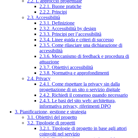
2.2. L’approccio progettuale
2.2.1. Buone pratiche
2.2.2. Principi
2.3. Accessibilità
2.3.1. Definizione
2.3.2. Accessibilità by design
2.3.3. Principi per l’accessibilità
2.3.4. Linee guida e criteri di successo
2.3.5. Come rilasciare una dichiarazione di
accessibilità
2.3.6. Meccanismo di feedback e procedura di
attuazione
2.3.7. Obiettivi accessibilità
2.3.8. Normativa e approfondimenti
2.4. Privacy
2.4.1. Come rispettare la privacy sin dalla
progettazione di un sito o servizio digitale
2.4.2. Richiedi il consenso quando necessario
2.4.3. Le basi del sito web: architettura,
informativa privacy, riferimenti DPO
3. Pianificazione, gestione e strategia
3.1. Obiettivi del progetto
3.2. Tipologie di progetti
3.2.1. Tipologie di progetto in base agli attori
coinvolti nel servizio