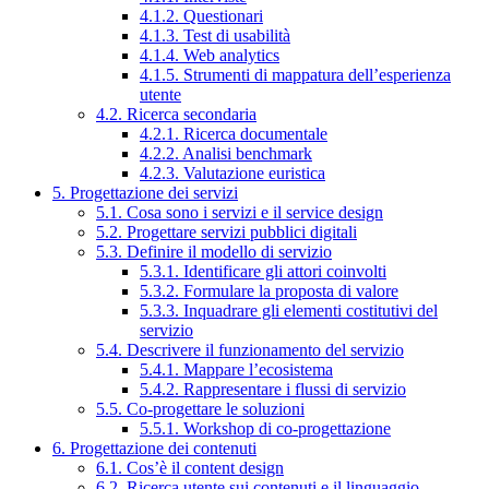
4.1.2. Questionari
4.1.3. Test di usabilità
4.1.4. Web analytics
4.1.5. Strumenti di mappatura dell’esperienza
utente
4.2. Ricerca secondaria
4.2.1. Ricerca documentale
4.2.2. Analisi benchmark
4.2.3. Valutazione euristica
5. Progettazione dei servizi
5.1. Cosa sono i servizi e il service design
5.2. Progettare servizi pubblici digitali
5.3. Definire il modello di servizio
5.3.1. Identificare gli attori coinvolti
5.3.2. Formulare la proposta di valore
5.3.3. Inquadrare gli elementi costitutivi del
servizio
5.4. Descrivere il funzionamento del servizio
5.4.1. Mappare l’ecosistema
5.4.2. Rappresentare i flussi di servizio
5.5. Co-progettare le soluzioni
5.5.1. Workshop di co-progettazione
6. Progettazione dei contenuti
6.1. Cos’è il content design
6.2. Ricerca utente sui contenuti e il linguaggio