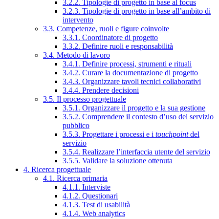
3.2.2. Tipologie di progetto in base al focus
3.2.3. Tipologie di progetto in base all’ambito di
intervento
3.3. Competenze, ruoli e figure coinvolte
3.3.1. Coordinatore di progetto
3.3.2. Definire ruoli e responsabilità
3.4. Metodo di lavoro
3.4.1. Definire processi, strumenti e rituali
3.4.2. Curare la documentazione di progetto
3.4.3. Organizzare tavoli tecnici collaborativi
3.4.4. Prendere decisioni
3.5. Il processo progettuale
3.5.1. Organizzare il progetto e la sua gestione
3.5.2. Comprendere il contesto d’uso del servizio
pubblico
3.5.3. Progettare i processi e i
touchpoint
del
servizio
3.5.4. Realizzare l’interfaccia utente del servizio
3.5.5. Validare la soluzione ottenuta
4. Ricerca progettuale
4.1. Ricerca primaria
4.1.1. Interviste
4.1.2. Questionari
4.1.3. Test di usabilità
4.1.4. Web analytics