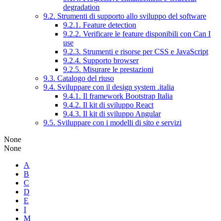
degradation
9.2. Strumenti di supporto allo sviluppo del software
9.2.1. Feature detection
9.2.2. Verificare le feature disponibili con Can I
use
9.2.3. Strumenti e risorse per CSS e JavaScript
9.2.4. Supporto browser
9.2.5. Misurare le prestazioni
9.3. Catalogo del riuso
9.4. Sviluppare con il design system .italia
9.4.1. Il framework Bootstrap Italia
9.4.2. Il kit di sviluppo React
9.4.3. Il kit di sviluppo Angular
9.5. Sviluppare con i modelli di sito e servizi
None
None
A
B
C
D
E
I
M