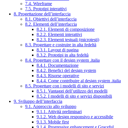
7.4. Wireframe
7.5. Prototipi interattivi
8. Progettazione dell’interfaccia
8.1. Obiettivi dell’interfaccia
8.2. Elementi dell’interfaccia
8.2.1. Elementi di composizione
8.2.2. Elementi interattivi
8.2.3. Elementi testuali (microtesti)
8.3. Progettare e costruire in alta fedeltà
8.3.1. Layout di pagina
8.3.2. Prototipi in alta fedeltà
8.4. Progettare con il design system .italia
8.4.1. Documentazione
8.4.2. Benefici del design system
8.4.3. Risorse operative
8.4.4. Come contribuire al design system .italia
8.5. Progettare con i modelli di sito e servizi
8.5.1. Vantaggi dell’utilizzo dei modelli
8.5.2. I modelli di sito e servizi disponibili
9. Sviluppo dell’interfaccia
9.1. Approccio allo sviluppo
9.1.1. Attività preliminari
9.1.2. Web design responsivo e accessibile
9.1.3. Mobile first
9.1.4. Progressive enhancement e Graceful