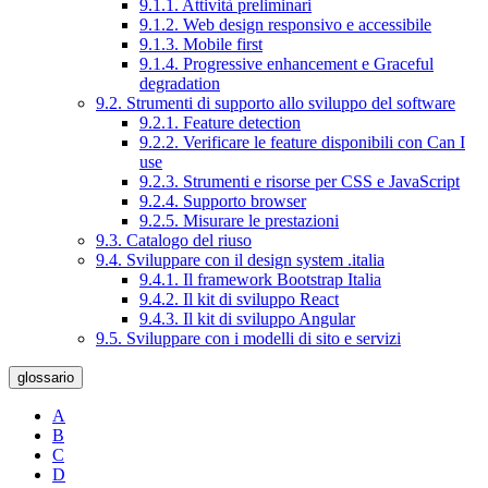
9.1.1. Attività preliminari
9.1.2. Web design responsivo e accessibile
9.1.3. Mobile first
9.1.4. Progressive enhancement e Graceful
degradation
9.2. Strumenti di supporto allo sviluppo del software
9.2.1. Feature detection
9.2.2. Verificare le feature disponibili con Can I
use
9.2.3. Strumenti e risorse per CSS e JavaScript
9.2.4. Supporto browser
9.2.5. Misurare le prestazioni
9.3. Catalogo del riuso
9.4. Sviluppare con il design system .italia
9.4.1. Il framework Bootstrap Italia
9.4.2. Il kit di sviluppo React
9.4.3. Il kit di sviluppo Angular
9.5. Sviluppare con i modelli di sito e servizi
glossario
A
B
C
D