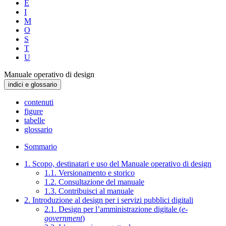
E
I
M
O
S
T
U
Manuale operativo di design
indici e glossario
contenuti
figure
tabelle
glossario
Sommario
1. Scopo, destinatari e uso del Manuale operativo di design
1.1. Versionamento e storico
1.2. Consultazione del manuale
1.3. Contribuisci al manuale
2. Introduzione al design per i servizi pubblici digitali
2.1. Design per l’amministrazione digitale (
e-
government
)