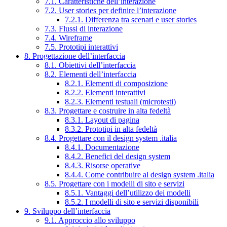
7.1. Caratteristiche dell’interazione
7.2. User stories per definire l’interazione
7.2.1. Differenza tra scenari e user stories
7.3. Flussi di interazione
7.4. Wireframe
7.5. Prototipi interattivi
8. Progettazione dell’interfaccia
8.1. Obiettivi dell’interfaccia
8.2. Elementi dell’interfaccia
8.2.1. Elementi di composizione
8.2.2. Elementi interattivi
8.2.3. Elementi testuali (microtesti)
8.3. Progettare e costruire in alta fedeltà
8.3.1. Layout di pagina
8.3.2. Prototipi in alta fedeltà
8.4. Progettare con il design system .italia
8.4.1. Documentazione
8.4.2. Benefici del design system
8.4.3. Risorse operative
8.4.4. Come contribuire al design system .italia
8.5. Progettare con i modelli di sito e servizi
8.5.1. Vantaggi dell’utilizzo dei modelli
8.5.2. I modelli di sito e servizi disponibili
9. Sviluppo dell’interfaccia
9.1. Approccio allo sviluppo