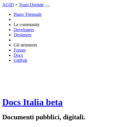
AGID
+
Team Digitale
Piano Triennale
Le community
Developers
Designers
Gli strumenti
Forum
Docs
GitHub
Docs Italia
beta
Documenti pubblici, digitali.