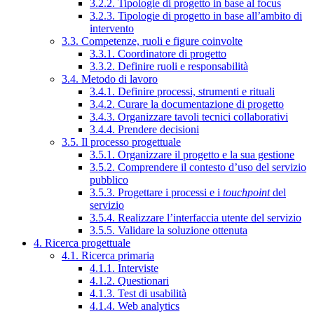
3.2.2. Tipologie di progetto in base al focus
3.2.3. Tipologie di progetto in base all’ambito di
intervento
3.3. Competenze, ruoli e figure coinvolte
3.3.1. Coordinatore di progetto
3.3.2. Definire ruoli e responsabilità
3.4. Metodo di lavoro
3.4.1. Definire processi, strumenti e rituali
3.4.2. Curare la documentazione di progetto
3.4.3. Organizzare tavoli tecnici collaborativi
3.4.4. Prendere decisioni
3.5. Il processo progettuale
3.5.1. Organizzare il progetto e la sua gestione
3.5.2. Comprendere il contesto d’uso del servizio
pubblico
3.5.3. Progettare i processi e i
touchpoint
del
servizio
3.5.4. Realizzare l’interfaccia utente del servizio
3.5.5. Validare la soluzione ottenuta
4. Ricerca progettuale
4.1. Ricerca primaria
4.1.1. Interviste
4.1.2. Questionari
4.1.3. Test di usabilità
4.1.4. Web analytics