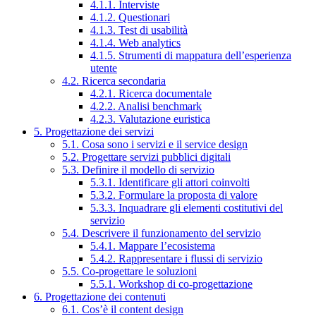
4.1.1. Interviste
4.1.2. Questionari
4.1.3. Test di usabilità
4.1.4. Web analytics
4.1.5. Strumenti di mappatura dell’esperienza
utente
4.2. Ricerca secondaria
4.2.1. Ricerca documentale
4.2.2. Analisi benchmark
4.2.3. Valutazione euristica
5. Progettazione dei servizi
5.1. Cosa sono i servizi e il service design
5.2. Progettare servizi pubblici digitali
5.3. Definire il modello di servizio
5.3.1. Identificare gli attori coinvolti
5.3.2. Formulare la proposta di valore
5.3.3. Inquadrare gli elementi costitutivi del
servizio
5.4. Descrivere il funzionamento del servizio
5.4.1. Mappare l’ecosistema
5.4.2. Rappresentare i flussi di servizio
5.5. Co-progettare le soluzioni
5.5.1. Workshop di co-progettazione
6. Progettazione dei contenuti
6.1. Cos’è il content design