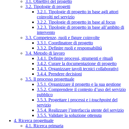
3.1. Obiettivi del progetto
3.2. Tipologie di progetti
3.2.1. Tipologie di progetto in base agli attori
coinvolti nel servizio
3.2.2. Tipologie di progetto in base al focus
3.2.3. Tipologie di progetto in base all’ambito di
intervento
3.3. Competenze, ruoli e figure coinvolte
3.3.1. Coordinatore di progetto
3.3.2. Definire ruoli e responsabilità
3.4. Metodo di lavoro
3.4.1. Definire processi, strumenti e rituali
3.4.2. Curare la documentazione di progetto
3.4.3. Organizzare tavoli tecnici collaborativi
3.4.4. Prendere decisioni
3.5. Il processo progettuale
3.5.1. Organizzare il progetto e la sua gestione
3.5.2. Comprendere il contesto d’uso del servizio
pubblico
3.5.3. Progettare i processi e i
touchpoint
del
servizio
3.5.4. Realizzare l’interfaccia utente del servizio
3.5.5. Validare la soluzione ottenuta
4. Ricerca progettuale
4.1. Ricerca primaria