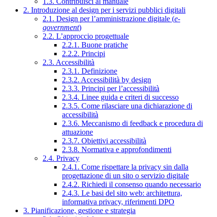
1.3. Contribuisci al manuale
2. Introduzione al design per i servizi pubblici digitali
2.1. Design per l’amministrazione digitale (
e-
government
)
2.2. L’approccio progettuale
2.2.1. Buone pratiche
2.2.2. Principi
2.3. Accessibilità
2.3.1. Definizione
2.3.2. Accessibilità by design
2.3.3. Principi per l’accessibilità
2.3.4. Linee guida e criteri di successo
2.3.5. Come rilasciare una dichiarazione di
accessibilità
2.3.6. Meccanismo di feedback e procedura di
attuazione
2.3.7. Obiettivi accessibilità
2.3.8. Normativa e approfondimenti
2.4. Privacy
2.4.1. Come rispettare la privacy sin dalla
progettazione di un sito o servizio digitale
2.4.2. Richiedi il consenso quando necessario
2.4.3. Le basi del sito web: architettura,
informativa privacy, riferimenti DPO
3. Pianificazione, gestione e strategia