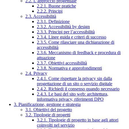
2.2. L’approccio progettuale
2.2.1. Buone pratiche
2.2.2. Principi
2.3. Accessibilità
2.3.1. Definizione
2.3.2. Accessibilità by design
2.3.3. Principi per l’accessibilità
2.3.4. Linee guida e criteri di successo
2.3.5. Come rilasciare una dichiarazione di
accessibilità
2.3.6. Meccanismo di feedback e procedura di
attuazione
2.3.7. Obiettivi accessibilità
2.3.8. Normativa e approfondimenti
2.4. Privacy
2.4.1. Come rispettare la privacy sin dalla
progettazione di un sito o servizio digitale
2.4.2. Richiedi il consenso quando necessario
2.4.3. Le basi del sito web: architettura,
informativa privacy, riferimenti DPO
3. Pianificazione, gestione e strategia
3.1. Obiettivi del progetto
3.2. Tipologie di progetti
3.2.1. Tipologie di progetto in base agli attori
coinvolti nel servizio