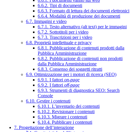
6.6.1. I documenti vanno sul web
6.6.2. Tipi di documenti
6.6.3. Formato di lettura dei documenti elettronici
6.6.4. Modalità di produzione dei documenti
6.7. Immagini e video
6.7.1. Testo alternativo (alt text) per le immagini
6.7.2. Sottotitoli per i video
6.7.3. Trascrizioni per i video
6.8. Proprietà intellettuale e privacy
6.8.1. Pubblicazione di contenuti prodotti dalla
Pubblica Amministrazione
6.8.2. Pubblicazione di contenuti non prodotti
dalla Pubblica Amministrazione
6.8.3. Consenso dei soggetti ritratti
6.9. Ottimizzazione per i motori di ricerca (SEO)
6.9.1. I fattori
on-page
6.9.2. I fattori
off-page
6.9.3. Strumenti di diagnostica SEO: Search
Console
6.10. Gestire i contenuti
6.10.1. L’inventario dei contenuti
6.10.2. Revisionare i contenuti
6.10.3. Migrare i contenuti
6.10.4. Pubblicare i contenuti
7. Progettazione dell’interazione