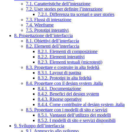
7.1. Caratteristiche dell’interazione
7.2. User stories per definire l’interazione
7.2.1. Differenza tra scenari e user stories
7.3. Flussi di interazione
7.4. Wireframe
7.5. Prototipi interattivi
8. Progettazione dell’interfaccia
8.1. Obiettivi dell’interfaccia
8.2. Elementi dell’interfaccia
8.2.1. Elementi di composizione
8.2.2. Elementi interattivi
8.2.3. Elementi testuali (microtesti)
8.3. Progettare e costruire in alta fedeltà
8.3.1. Layout di pagina
8.3.2. Prototipi in alta fedeltà
8.4. Progettare con il design system .italia
8.4.1. Documentazione
8.4.2. Benefici del design system
8.4.3. Risorse operative
8.4.4. Come contribuire al design system .italia
8.5. Progettare con i modelli di sito e servizi
8.5.1. Vantaggi dell’utilizzo dei modelli
8.5.2. I modelli di sito e servizi disponibili
9. Sviluppo dell’interfaccia
9.1. Approccio allo sviluppo