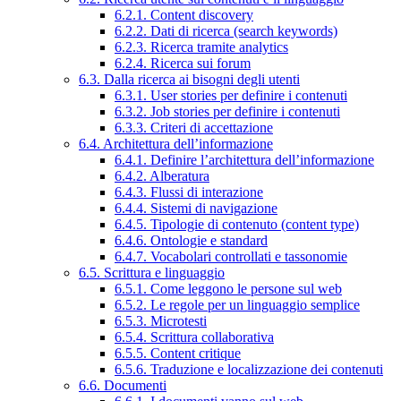
6.2.1. Content discovery
6.2.2. Dati di ricerca (search keywords)
6.2.3. Ricerca tramite analytics
6.2.4. Ricerca sui forum
6.3. Dalla ricerca ai bisogni degli utenti
6.3.1. User stories per definire i contenuti
6.3.2. Job stories per definire i contenuti
6.3.3. Criteri di accettazione
6.4. Architettura dell’informazione
6.4.1. Definire l’architettura dell’informazione
6.4.2. Alberatura
6.4.3. Flussi di interazione
6.4.4. Sistemi di navigazione
6.4.5. Tipologie di contenuto (content type)
6.4.6. Ontologie e standard
6.4.7. Vocabolari controllati e tassonomie
6.5. Scrittura e linguaggio
6.5.1. Come leggono le persone sul web
6.5.2. Le regole per un linguaggio semplice
6.5.3. Microtesti
6.5.4. Scrittura collaborativa
6.5.5. Content critique
6.5.6. Traduzione e localizzazione dei contenuti
6.6. Documenti