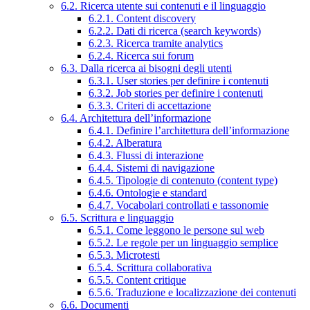
6.2. Ricerca utente sui contenuti e il linguaggio
6.2.1. Content discovery
6.2.2. Dati di ricerca (search keywords)
6.2.3. Ricerca tramite analytics
6.2.4. Ricerca sui forum
6.3. Dalla ricerca ai bisogni degli utenti
6.3.1. User stories per definire i contenuti
6.3.2. Job stories per definire i contenuti
6.3.3. Criteri di accettazione
6.4. Architettura dell’informazione
6.4.1. Definire l’architettura dell’informazione
6.4.2. Alberatura
6.4.3. Flussi di interazione
6.4.4. Sistemi di navigazione
6.4.5. Tipologie di contenuto (content type)
6.4.6. Ontologie e standard
6.4.7. Vocabolari controllati e tassonomie
6.5. Scrittura e linguaggio
6.5.1. Come leggono le persone sul web
6.5.2. Le regole per un linguaggio semplice
6.5.3. Microtesti
6.5.4. Scrittura collaborativa
6.5.5. Content critique
6.5.6. Traduzione e localizzazione dei contenuti
6.6. Documenti