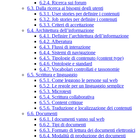
6.2.4. Ricerca sui forum
6.3. Dalla ricerca ai bisogni degli utenti
6.3.1. User stories per definire i contenuti
6.3.2. Job stories per definire i contenuti
6.3.3. Criteri di accettazione
6.4. Architettura dell’informazione
6.4.1. Definire l’architettura dell’informazione
6.4.2. Alberatura
6.4.3. Flussi di interazione
6.4.4. Sistemi di navigazione
6.4.5. Tipologie di contenuto (content type)
6.4.6. Ontologie e standard
6.4.7. Vocabolari controllati e tassonomie
6.5. Scrittura e linguaggio
6.5.1. Come leggono le persone sul web
6.5.2. Le regole per un linguaggio semplice
6.5.3. Microtesti
6.5.4. Scrittura collaborativa
6.5.5. Content critique
6.5.6. Traduzione e localizzazione dei contenuti
6.6. Documenti
6.6.1. I documenti vanno sul web
6.6.2. Tipi di documenti
6.6.3. Formato di lettura dei documenti elettronici
6.6.4. Modalità di produzione dei documenti