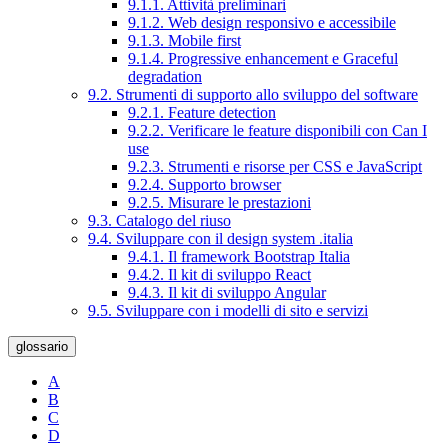
9.1.1. Attività preliminari
9.1.2. Web design responsivo e accessibile
9.1.3. Mobile first
9.1.4. Progressive enhancement e Graceful
degradation
9.2. Strumenti di supporto allo sviluppo del software
9.2.1. Feature detection
9.2.2. Verificare le feature disponibili con Can I
use
9.2.3. Strumenti e risorse per CSS e JavaScript
9.2.4. Supporto browser
9.2.5. Misurare le prestazioni
9.3. Catalogo del riuso
9.4. Sviluppare con il design system .italia
9.4.1. Il framework Bootstrap Italia
9.4.2. Il kit di sviluppo React
9.4.3. Il kit di sviluppo Angular
9.5. Sviluppare con i modelli di sito e servizi
glossario
A
B
C
D