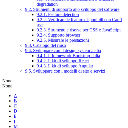
degradation
9.2. Strumenti di supporto allo sviluppo del software
9.2.1. Feature detection
9.2.2. Verificare le feature disponibili con Can I
use
9.2.3. Strumenti e risorse per CSS e JavaScript
9.2.4. Supporto browser
9.2.5. Misurare le prestazioni
9.3. Catalogo del riuso
9.4. Sviluppare con il design system .italia
9.4.1. Il framework Bootstrap Italia
9.4.2. Il kit di sviluppo React
9.4.3. Il kit di sviluppo Angular
9.5. Sviluppare con i modelli di sito e servizi
None
None
A
B
C
D
E
I
M