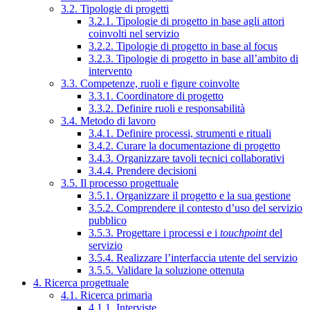
3.2. Tipologie di progetti
3.2.1. Tipologie di progetto in base agli attori
coinvolti nel servizio
3.2.2. Tipologie di progetto in base al focus
3.2.3. Tipologie di progetto in base all’ambito di
intervento
3.3. Competenze, ruoli e figure coinvolte
3.3.1. Coordinatore di progetto
3.3.2. Definire ruoli e responsabilità
3.4. Metodo di lavoro
3.4.1. Definire processi, strumenti e rituali
3.4.2. Curare la documentazione di progetto
3.4.3. Organizzare tavoli tecnici collaborativi
3.4.4. Prendere decisioni
3.5. Il processo progettuale
3.5.1. Organizzare il progetto e la sua gestione
3.5.2. Comprendere il contesto d’uso del servizio
pubblico
3.5.3. Progettare i processi e i
touchpoint
del
servizio
3.5.4. Realizzare l’interfaccia utente del servizio
3.5.5. Validare la soluzione ottenuta
4. Ricerca progettuale
4.1. Ricerca primaria
4.1.1. Interviste