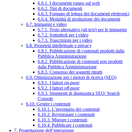
6.6.1. I documenti vanno sul web
6.6.2. Tipi di documenti
6.6.3. Formato di lettura dei documenti elettronici
6.6.4. Modalità di produzione dei documenti
6.7. Immagini e video
6.7.1. Testo alternativo (alt text) per le immagini
6.7.2. Sottotitoli per i video
6.7.3. Trascrizioni per i video
6.8. Proprietà intellettuale e privacy
6.8.1. Pubblicazione di contenuti prodotti dalla
Pubblica Amministrazione
6.8.2. Pubblicazione di contenuti non prodotti
dalla Pubblica Amministrazione
6.8.3. Consenso dei soggetti ritratti
6.9. Ottimizzazione per i motori di ricerca (SEO)
6.9.1. I fattori
on-page
6.9.2. I fattori
off-page
6.9.3. Strumenti di diagnostica SEO: Search
Console
6.10. Gestire i contenuti
6.10.1. L’inventario dei contenuti
6.10.2. Revisionare i contenuti
6.10.3. Migrare i contenuti
6.10.4. Pubblicare i contenuti
7. Progettazione dell’interazione