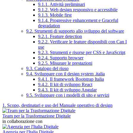
9.1.1. Attività preliminari
9.1.2. Web design responsivo e accessibile
9.1.3. Mobile first
9.1.4. Progressive enhancement e Graceful
degradation
9.2. Strumenti di supporto allo sviluppo del software
9.2.1. Feature detection
9.2.2. Verificare le feature disponibili con Can I
use
9.2.3. Strumenti e risorse per CSS e JavaScript
9.2.4. Supporto browser
9.2.5. Misurare le prestazioni
9.3. Catalogo del riuso
9.4. Sviluppare con il design system .italia
9.4.1. Il framework Bootstrap Italia
9.4.2. Il kit di sviluppo React
9.4.3. Il kit di sviluppo Angular
9.5. Sviluppare con i modelli di sito e servizi
1. Scopo, destinatari e uso del Manuale operativo di design
Team per la Trasformazione Digitale
in collaborazione con
Agenzia per l'Italia Digitale