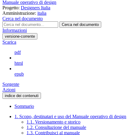
Manuale operativo di design
Progetto:
Designers Italia
Amministrazione:
italia
Cerca nel documento
Cerca nel documento
Informazioni
versione-corrente
Scarica
pdf
html
epub
Sorgente
Azioni
indice dei contenuti
Sommario
1. Scopo, destinatari e uso del Manuale operativo di design
1.1. Versionamento e storico
1.2. Consultazione del manuale
1.3. Contribuisci al manuale