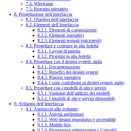
7.4. Wireframe
7.5. Prototipi interattivi
8. Progettazione dell’interfaccia
8.1. Obiettivi dell’interfaccia
8.2. Elementi dell’interfaccia
8.2.1. Elementi di composizione
8.2.2. Elementi interattivi
8.2.3. Elementi testuali (microtesti)
8.3. Progettare e costruire in alta fedeltà
8.3.1. Layout di pagina
8.3.2. Prototipi in alta fedeltà
8.4. Progettare con il design system .italia
8.4.1. Documentazione
8.4.2. Benefici del design system
8.4.3. Risorse operative
8.4.4. Come contribuire al design system .italia
8.5. Progettare con i modelli di sito e servizi
8.5.1. Vantaggi dell’utilizzo dei modelli
8.5.2. I modelli di sito e servizi disponibili
9. Sviluppo dell’interfaccia
9.1. Approccio allo sviluppo
9.1.1. Attività preliminari
9.1.2. Web design responsivo e accessibile
9.1.3. Mobile first
9.1.4. Progressive enhancement e Graceful