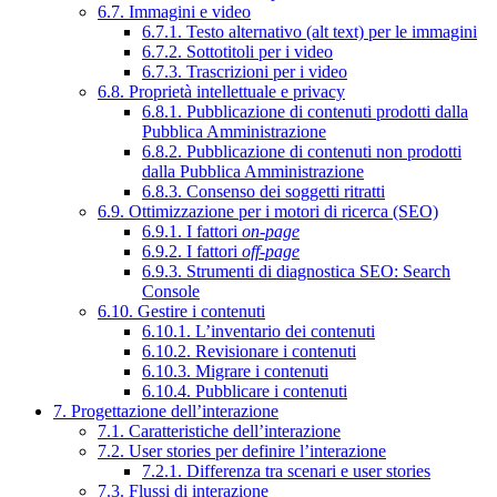
6.7. Immagini e video
6.7.1. Testo alternativo (alt text) per le immagini
6.7.2. Sottotitoli per i video
6.7.3. Trascrizioni per i video
6.8. Proprietà intellettuale e privacy
6.8.1. Pubblicazione di contenuti prodotti dalla
Pubblica Amministrazione
6.8.2. Pubblicazione di contenuti non prodotti
dalla Pubblica Amministrazione
6.8.3. Consenso dei soggetti ritratti
6.9. Ottimizzazione per i motori di ricerca (SEO)
6.9.1. I fattori
on-page
6.9.2. I fattori
off-page
6.9.3. Strumenti di diagnostica SEO: Search
Console
6.10. Gestire i contenuti
6.10.1. L’inventario dei contenuti
6.10.2. Revisionare i contenuti
6.10.3. Migrare i contenuti
6.10.4. Pubblicare i contenuti
7. Progettazione dell’interazione
7.1. Caratteristiche dell’interazione
7.2. User stories per definire l’interazione
7.2.1. Differenza tra scenari e user stories
7.3. Flussi di interazione