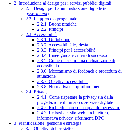
2. Introduzione al design per i servizi pubblici digitali
2.1. Design per l’amministrazione digitale (
e-
government
)
2.2. L’approccio progettuale
2.2.1. Buone pratiche
2.2.2. Principi
2.3. Accessibilità
2.3.1. Definizione
2.3.2. Accessibilità by design
2.3.3. Principi per l’accessibilità
2.3.4. Linee guida e criteri di successo
2.3.5. Come rilasciare una dichiarazione di
accessibilità
2.3.6. Meccanismo di feedback e procedura di
attuazione
2.3.7. Obiettivi accessibilità
2.3.8. Normativa e approfondimenti
2.4. Privacy
2.4.1. Come rispettare la privacy sin dalla
progettazione di un sito o servizio digitale
2.4.2. Richiedi il consenso quando necessario
2.4.3. Le basi del sito web: architettura,
informativa privacy, riferimenti DPO
3. Pianificazione, gestione e strategia
3.1. Obiettivi del progetto