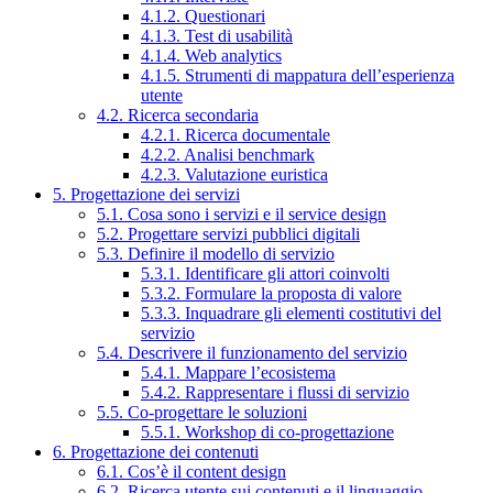
4.1.2. Questionari
4.1.3. Test di usabilità
4.1.4. Web analytics
4.1.5. Strumenti di mappatura dell’esperienza
utente
4.2. Ricerca secondaria
4.2.1. Ricerca documentale
4.2.2. Analisi benchmark
4.2.3. Valutazione euristica
5. Progettazione dei servizi
5.1. Cosa sono i servizi e il service design
5.2. Progettare servizi pubblici digitali
5.3. Definire il modello di servizio
5.3.1. Identificare gli attori coinvolti
5.3.2. Formulare la proposta di valore
5.3.3. Inquadrare gli elementi costitutivi del
servizio
5.4. Descrivere il funzionamento del servizio
5.4.1. Mappare l’ecosistema
5.4.2. Rappresentare i flussi di servizio
5.5. Co-progettare le soluzioni
5.5.1. Workshop di co-progettazione
6. Progettazione dei contenuti
6.1. Cos’è il content design
6.2. Ricerca utente sui contenuti e il linguaggio