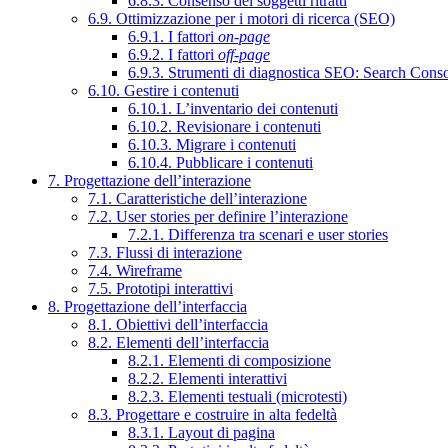
6.8.3. Consenso dei soggetti ritratti
6.9. Ottimizzazione per i motori di ricerca (SEO)
6.9.1. I fattori
on-page
6.9.2. I fattori
off-page
6.9.3. Strumenti di diagnostica SEO: Search Cons
6.10. Gestire i contenuti
6.10.1. L’inventario dei contenuti
6.10.2. Revisionare i contenuti
6.10.3. Migrare i contenuti
6.10.4. Pubblicare i contenuti
7. Progettazione dell’interazione
7.1. Caratteristiche dell’interazione
7.2. User stories per definire l’interazione
7.2.1. Differenza tra scenari e user stories
7.3. Flussi di interazione
7.4. Wireframe
7.5. Prototipi interattivi
8. Progettazione dell’interfaccia
8.1. Obiettivi dell’interfaccia
8.2. Elementi dell’interfaccia
8.2.1. Elementi di composizione
8.2.2. Elementi interattivi
8.2.3. Elementi testuali (microtesti)
8.3. Progettare e costruire in alta fedeltà
8.3.1. Layout di pagina