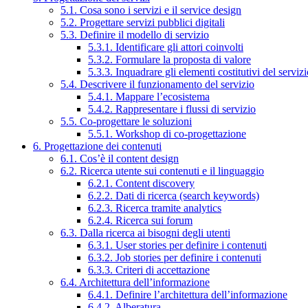
5.1. Cosa sono i servizi e il service design
5.2. Progettare servizi pubblici digitali
5.3. Definire il modello di servizio
5.3.1. Identificare gli attori coinvolti
5.3.2. Formulare la proposta di valore
5.3.3. Inquadrare gli elementi costitutivi del serviz
5.4. Descrivere il funzionamento del servizio
5.4.1. Mappare l’ecosistema
5.4.2. Rappresentare i flussi di servizio
5.5. Co-progettare le soluzioni
5.5.1. Workshop di co-progettazione
6. Progettazione dei contenuti
6.1. Cos’è il content design
6.2. Ricerca utente sui contenuti e il linguaggio
6.2.1. Content discovery
6.2.2. Dati di ricerca (search keywords)
6.2.3. Ricerca tramite analytics
6.2.4. Ricerca sui forum
6.3. Dalla ricerca ai bisogni degli utenti
6.3.1. User stories per definire i contenuti
6.3.2. Job stories per definire i contenuti
6.3.3. Criteri di accettazione
6.4. Architettura dell’informazione
6.4.1. Definire l’architettura dell’informazione
6.4.2. Alberatura