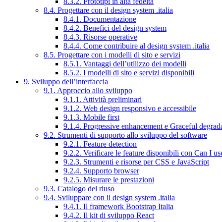
8.3.2. Prototipi in alta fedeltà
8.4. Progettare con il design system .italia
8.4.1. Documentazione
8.4.2. Benefici del design system
8.4.3. Risorse operative
8.4.4. Come contribuire al design system .italia
8.5. Progettare con i modelli di sito e servizi
8.5.1. Vantaggi dell’utilizzo dei modelli
8.5.2. I modelli di sito e servizi disponibili
9. Sviluppo dell’interfaccia
9.1. Approccio allo sviluppo
9.1.1. Attività preliminari
9.1.2. Web design responsivo e accessibile
9.1.3. Mobile first
9.1.4. Progressive enhancement e Graceful degrad
9.2. Strumenti di supporto allo sviluppo del software
9.2.1. Feature detection
9.2.2. Verificare le feature disponibili con Can I us
9.2.3. Strumenti e risorse per CSS e JavaScript
9.2.4. Supporto browser
9.2.5. Misurare le prestazioni
9.3. Catalogo del riuso
9.4. Sviluppare con il design system .italia
9.4.1. Il framework Bootstrap Italia
9.4.2. Il kit di sviluppo React