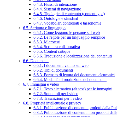
6.4.3. Flussi di interazione
6.4.4. Sistemi di navigazione
6.4.5. Tipologie di contenuto (content type)
6.4.6. Ontologie e standard
6.4.7. Vocabolari controllati e tassonomie
6.5. Scrittura e linguaggio
6.5.1. Come leggono le persone sul web
6.5.2. Le regole per un linguaggio semplice
6.5.3. Microtesti
6.5.4. Scrittura collaborativa
6.5.5. Content critique
6.5.6. Traduzione e localizzazione dei contenuti
6.6. Documenti
6.6.1. I documenti vanno sul web
6.6.2. Tipi di documenti
6.6.3. Formato di lettura dei documenti elettronici
6.6.4. Modalità di produzione dei documenti
6.7. Immagini e video
6.7.1. Testo alternativo (alt text) per le immagini
6.7.2. Sottotitoli per i video
6.7.3. Trascrizioni per i video
6.8. Proprietà intellettuale e privacy
6.8.1. Pubblicazione di contenuti prodotti dalla P
6.8.2. Pubblicazione di contenuti non prodotti dal