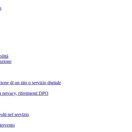
)
ilità
azione
ione di un sito o servizio digitale
va privacy, riferimenti DPO
olti nel servizio
ntervento