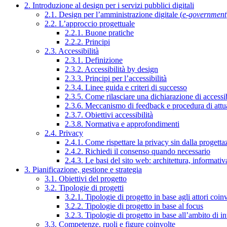
2. Introduzione al design per i servizi pubblici digitali
2.1. Design per l’amministrazione digitale (
e-government
2.2. L’approccio progettuale
2.2.1. Buone pratiche
2.2.2. Principi
2.3. Accessibilità
2.3.1. Definizione
2.3.2. Accessibilità by design
2.3.3. Principi per l’accessibilità
2.3.4. Linee guida e criteri di successo
2.3.5. Come rilasciare una dichiarazione di accessib
2.3.6. Meccanismo di feedback e procedura di attu
2.3.7. Obiettivi accessibilità
2.3.8. Normativa e approfondimenti
2.4. Privacy
2.4.1. Come rispettare la privacy sin dalla progettaz
2.4.2. Richiedi il consenso quando necessario
2.4.3. Le basi del sito web: architettura, informati
3. Pianificazione, gestione e strategia
3.1. Obiettivi del progetto
3.2. Tipologie di progetti
3.2.1. Tipologie di progetto in base agli attori coinv
3.2.2. Tipologie di progetto in base al focus
3.2.3. Tipologie di progetto in base all’ambito di i
3.3. Competenze, ruoli e figure coinvolte