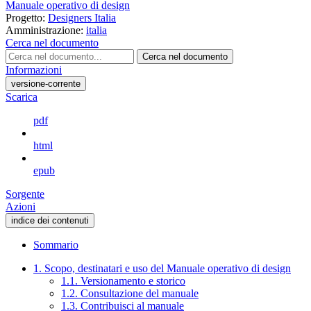
Manuale operativo di design
Progetto:
Designers Italia
Amministrazione:
italia
Cerca nel documento
Cerca nel documento
Informazioni
versione-corrente
Scarica
pdf
html
epub
Sorgente
Azioni
indice dei contenuti
Sommario
1. Scopo, destinatari e uso del Manuale operativo di design
1.1. Versionamento e storico
1.2. Consultazione del manuale
1.3. Contribuisci al manuale