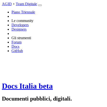
AGID
+
Team Digitale
Piano Triennale
Le community
Developers
Designers
Gli strumenti
Forum
Docs
GitHub
Docs Italia
beta
Documenti pubblici, digitali.