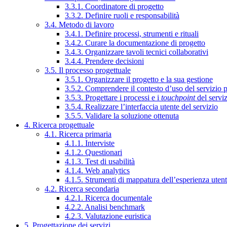
3.3.1. Coordinatore di progetto
3.3.2. Definire ruoli e responsabilità
3.4. Metodo di lavoro
3.4.1. Definire processi, strumenti e rituali
3.4.2. Curare la documentazione di progetto
3.4.3. Organizzare tavoli tecnici collaborativi
3.4.4. Prendere decisioni
3.5. Il processo progettuale
3.5.1. Organizzare il progetto e la sua gestione
3.5.2. Comprendere il contesto d’uso del servizio 
3.5.3. Progettare i processi e i
touchpoint
del servi
3.5.4. Realizzare l’interfaccia utente del servizio
3.5.5. Validare la soluzione ottenuta
4. Ricerca progettuale
4.1. Ricerca primaria
4.1.1. Interviste
4.1.2. Questionari
4.1.3. Test di usabilità
4.1.4. Web analytics
4.1.5. Strumenti di mappatura dell’esperienza uten
4.2. Ricerca secondaria
4.2.1. Ricerca documentale
4.2.2. Analisi benchmark
4.2.3. Valutazione euristica
5. Progettazione dei servizi