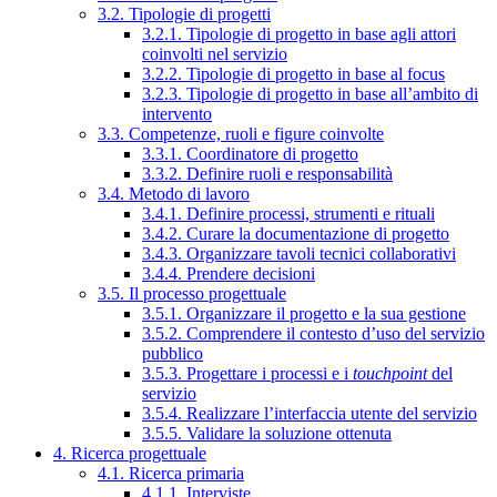
3.2. Tipologie di progetti
3.2.1. Tipologie di progetto in base agli attori
coinvolti nel servizio
3.2.2. Tipologie di progetto in base al focus
3.2.3. Tipologie di progetto in base all’ambito di
intervento
3.3. Competenze, ruoli e figure coinvolte
3.3.1. Coordinatore di progetto
3.3.2. Definire ruoli e responsabilità
3.4. Metodo di lavoro
3.4.1. Definire processi, strumenti e rituali
3.4.2. Curare la documentazione di progetto
3.4.3. Organizzare tavoli tecnici collaborativi
3.4.4. Prendere decisioni
3.5. Il processo progettuale
3.5.1. Organizzare il progetto e la sua gestione
3.5.2. Comprendere il contesto d’uso del servizio
pubblico
3.5.3. Progettare i processi e i
touchpoint
del
servizio
3.5.4. Realizzare l’interfaccia utente del servizio
3.5.5. Validare la soluzione ottenuta
4. Ricerca progettuale
4.1. Ricerca primaria
4.1.1. Interviste