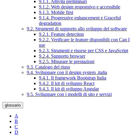
9.1.1. Attività preliminari
9.1.2. Web design responsivo e accessibile
9.1.3. Mobile first
9.1.4. Progressive enhancement e Graceful
degradation
9.2. Strumenti di supporto allo sviluppo del software
9.2.1. Feature detection
9.2.2. Verificare le feature disponibili con Can I
use
9.2.3. Strumenti e risorse per CSS e JavaScript
9.2.4. Supporto browser
9.2.5. Misurare le prestazioni
9.3. Catalogo del riuso
9.4. Sviluppare con il design system .italia
9.4.1. Il framework Bootstrap Italia
9.4.2. Il kit di sviluppo React
9.4.3. Il kit di sviluppo Angular
9.5. Sviluppare con i modelli di sito e servizi
glossario
A
B
C
D