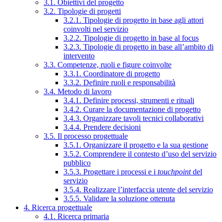
3.1. Obiettivi del progetto
3.2. Tipologie di progetti
3.2.1. Tipologie di progetto in base agli attori
coinvolti nel servizio
3.2.2. Tipologie di progetto in base al focus
3.2.3. Tipologie di progetto in base all’ambito di
intervento
3.3. Competenze, ruoli e figure coinvolte
3.3.1. Coordinatore di progetto
3.3.2. Definire ruoli e responsabilità
3.4. Metodo di lavoro
3.4.1. Definire processi, strumenti e rituali
3.4.2. Curare la documentazione di progetto
3.4.3. Organizzare tavoli tecnici collaborativi
3.4.4. Prendere decisioni
3.5. Il processo progettuale
3.5.1. Organizzare il progetto e la sua gestione
3.5.2. Comprendere il contesto d’uso del servizio
pubblico
3.5.3. Progettare i processi e i
touchpoint
del
servizio
3.5.4. Realizzare l’interfaccia utente del servizio
3.5.5. Validare la soluzione ottenuta
4. Ricerca progettuale
4.1. Ricerca primaria