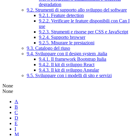
degradation
9.2. Strumenti di supporto allo sviluppo del software
9.2.1. Feature detection
9.2.2. Verificare le feature disponibili con Can I
use
9.2.3. Strumenti e risorse per CSS e JavaScript
9.2.4. Supporto browser
9.2.5. Misurare le prestazioni
9.3. Catalogo del riuso
9.4. Sviluppare con il design system .italia
9.4.1. Il framework Bootstrap Italia
9.4.2. Il kit di sviluppo React
9.4.3. Il kit di sviluppo Angular
9.5. Sviluppare con i modelli di sito e servizi
None
None
A
B
C
D
E
I
M