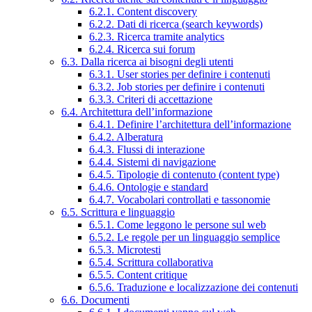
6.2.1. Content discovery
6.2.2. Dati di ricerca (search keywords)
6.2.3. Ricerca tramite analytics
6.2.4. Ricerca sui forum
6.3. Dalla ricerca ai bisogni degli utenti
6.3.1. User stories per definire i contenuti
6.3.2. Job stories per definire i contenuti
6.3.3. Criteri di accettazione
6.4. Architettura dell’informazione
6.4.1. Definire l’architettura dell’informazione
6.4.2. Alberatura
6.4.3. Flussi di interazione
6.4.4. Sistemi di navigazione
6.4.5. Tipologie di contenuto (content type)
6.4.6. Ontologie e standard
6.4.7. Vocabolari controllati e tassonomie
6.5. Scrittura e linguaggio
6.5.1. Come leggono le persone sul web
6.5.2. Le regole per un linguaggio semplice
6.5.3. Microtesti
6.5.4. Scrittura collaborativa
6.5.5. Content critique
6.5.6. Traduzione e localizzazione dei contenuti
6.6. Documenti