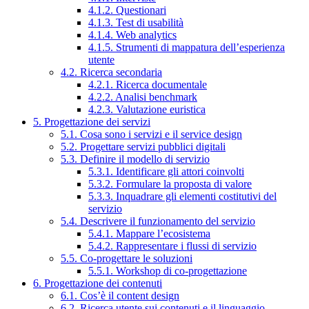
4.1.2. Questionari
4.1.3. Test di usabilità
4.1.4. Web analytics
4.1.5. Strumenti di mappatura dell’esperienza
utente
4.2. Ricerca secondaria
4.2.1. Ricerca documentale
4.2.2. Analisi benchmark
4.2.3. Valutazione euristica
5. Progettazione dei servizi
5.1. Cosa sono i servizi e il service design
5.2. Progettare servizi pubblici digitali
5.3. Definire il modello di servizio
5.3.1. Identificare gli attori coinvolti
5.3.2. Formulare la proposta di valore
5.3.3. Inquadrare gli elementi costitutivi del
servizio
5.4. Descrivere il funzionamento del servizio
5.4.1. Mappare l’ecosistema
5.4.2. Rappresentare i flussi di servizio
5.5. Co-progettare le soluzioni
5.5.1. Workshop di co-progettazione
6. Progettazione dei contenuti
6.1. Cos’è il content design
6.2. Ricerca utente sui contenuti e il linguaggio