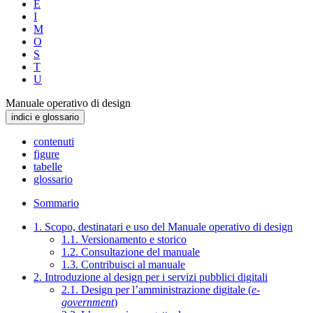
E
I
M
O
S
T
U
Manuale operativo di design
indici e glossario
contenuti
figure
tabelle
glossario
Sommario
1. Scopo, destinatari e uso del Manuale operativo di design
1.1. Versionamento e storico
1.2. Consultazione del manuale
1.3. Contribuisci al manuale
2. Introduzione al design per i servizi pubblici digitali
2.1. Design per l’amministrazione digitale (
e-
government
)