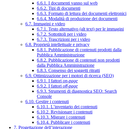
6.6.1. I documenti vanno sul web
6.6.2. Tipi di documenti
6.6.3. Formato di lettura dei documenti elettronici
6.6.4. Modalità di produzione dei documenti
6.7. Immagini e video
6.7.1. Testo alternativo (alt text) per le immagini
6.7.2. Sottotitoli per i video
6.7.3. Trascrizioni per i video
6.8. Proprietà intellettuale e privacy
6.8.1. Pubblicazione di contenuti prodotti dalla
Pubblica Amministrazione
6.8.2. Pubblicazione di contenuti non prodotti
dalla Pubblica Amministrazione
6.8.3. Consenso dei soggetti ritratti
6.9. Ottimizzazione per i motori di ricerca (SEO)
6.9.1. I fattori
on-page
6.9.2. I fattori
off-page
6.9.3. Strumenti di diagnostica SEO: Search
Console
6.10. Gestire i contenuti
6.10.1. L’inventario dei contenuti
6.10.2. Revisionare i contenuti
6.10.3. Migrare i contenuti
6.10.4. Pubblicare i contenuti
7. Progettazione dell’interazione