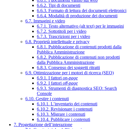
6.6.1. I documenti vanno sul web
6.6.2. Tipi di documenti
6.6.3. Formato di lettura dei documenti elettronici
6.6.4. Modalità di produzione dei documenti
6.7. Immagini e video
6.7.1. Testo alternativo (alt text) per le immagini
6.7.2. Sottotitoli per i video
6.7.3. Trascrizioni per i video
6.8. Proprietà intellettuale e privacy
6.8.1. Pubblicazione di contenuti prodotti dalla
Pubblica Amministrazione
6.8.2. Pubblicazione di contenuti non prodotti
dalla Pubblica Amministrazione
6.8.3. Consenso dei soggetti ritratti
6.9. Ottimizzazione per i motori di ricerca (SEO)
6.9.1. I fattori
on-page
6.9.2. I fattori
off-page
6.9.3. Strumenti di diagnostica SEO: Search
Console
6.10. Gestire i contenuti
6.10.1. L’inventario dei contenuti
6.10.2. Revisionare i contenuti
6.10.3. Migrare i contenuti
6.10.4. Pubblicare i contenuti
7. Progettazione dell’interazione