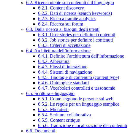
6.2. Ricerca utente sui contenuti e il linguaggio
6.2.1. Content discovery
6.2.2. Dati di ricerca (search keywords)
6.2.3. Ricerca tramite analytics
6.2.4. Ricerca sui forum
6.3. Dalla ricerca ai bisogni degli utenti
6.3.1. User stories per definire i contenuti
6.3.2. Job stories per definire i contenuti
6.3.3. Criteri di accettazione
6.4. Architettura dell’informazione
6.4.1. Definire l’architettura dell’informazione
6.4.2. Alberatura
6.4.3. Flussi di interazione
6.4.4. Sistemi di navigazione
6.4.5. Tipologie di contenuto (content type)
6.4.6. Ontologie e standard
6.4.7. Vocabolari controllati e tassonomie
6.5. Scrittura e linguaggio
6.5.1. Come leggono le persone sul web
6.5.2. Le regole per un linguaggio semplice
6.5.3. Microtesti
6.5.4. Scrittura collaborativa
6.5.5. Content critique
6.5.6. Traduzione e localizzazione dei contenuti
6.6. Documenti