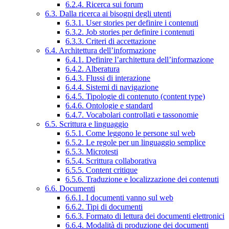
6.2.4. Ricerca sui forum
6.3. Dalla ricerca ai bisogni degli utenti
6.3.1. User stories per definire i contenuti
6.3.2. Job stories per definire i contenuti
6.3.3. Criteri di accettazione
6.4. Architettura dell’informazione
6.4.1. Definire l’architettura dell’informazione
6.4.2. Alberatura
6.4.3. Flussi di interazione
6.4.4. Sistemi di navigazione
6.4.5. Tipologie di contenuto (content type)
6.4.6. Ontologie e standard
6.4.7. Vocabolari controllati e tassonomie
6.5. Scrittura e linguaggio
6.5.1. Come leggono le persone sul web
6.5.2. Le regole per un linguaggio semplice
6.5.3. Microtesti
6.5.4. Scrittura collaborativa
6.5.5. Content critique
6.5.6. Traduzione e localizzazione dei contenuti
6.6. Documenti
6.6.1. I documenti vanno sul web
6.6.2. Tipi di documenti
6.6.3. Formato di lettura dei documenti elettronici
6.6.4. Modalità di produzione dei documenti