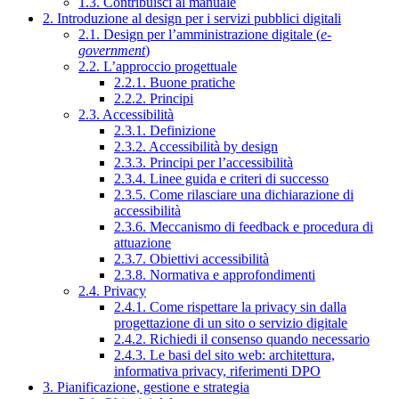
1.3. Contribuisci al manuale
2. Introduzione al design per i servizi pubblici digitali
2.1. Design per l’amministrazione digitale (
e-
government
)
2.2. L’approccio progettuale
2.2.1. Buone pratiche
2.2.2. Principi
2.3. Accessibilità
2.3.1. Definizione
2.3.2. Accessibilità by design
2.3.3. Principi per l’accessibilità
2.3.4. Linee guida e criteri di successo
2.3.5. Come rilasciare una dichiarazione di
accessibilità
2.3.6. Meccanismo di feedback e procedura di
attuazione
2.3.7. Obiettivi accessibilità
2.3.8. Normativa e approfondimenti
2.4. Privacy
2.4.1. Come rispettare la privacy sin dalla
progettazione di un sito o servizio digitale
2.4.2. Richiedi il consenso quando necessario
2.4.3. Le basi del sito web: architettura,
informativa privacy, riferimenti DPO
3. Pianificazione, gestione e strategia