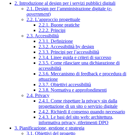
2. Introduzione al design per i servizi pubblici digitali
2.1. Design per l’amministrazione digitale (
e-
government
)
2.2. L’approccio progettuale
2.2.1. Buone pratiche
2.2.2. Principi
2.3. Accessibilità
2.3.1. Definizione
2.3.2. Accessibilità by design
2.3.3. Principi per l’accessibilità
2.3.4. Linee guida e criteri di successo
2.3.5. Come rilasciare una dichiarazione di
accessibilità
2.3.6. Meccanismo di feedback e procedura di
attuazione
2.3.7. Obiettivi accessibilità
2.3.8. Normativa e approfondimenti
2.4. Privacy
2.4.1. Come rispettare la privacy sin dalla
progettazione di un sito o servizio digitale
2.4.2. Richiedi il consenso quando necessario
2.4.3. Le basi del sito web: architettura,
informativa privacy, riferimenti DPO
3. Pianificazione, gestione e strategia
3.1. Obiettivi del progetto