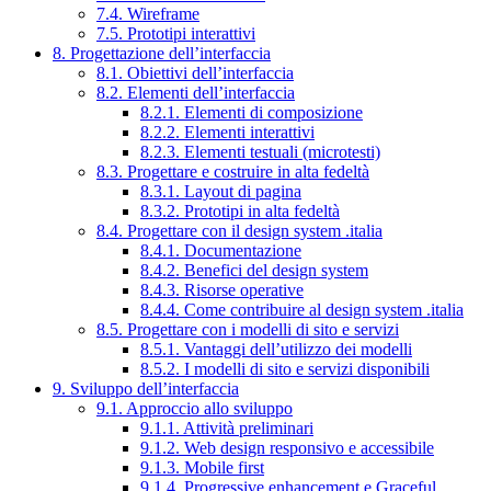
7.4. Wireframe
7.5. Prototipi interattivi
8. Progettazione dell’interfaccia
8.1. Obiettivi dell’interfaccia
8.2. Elementi dell’interfaccia
8.2.1. Elementi di composizione
8.2.2. Elementi interattivi
8.2.3. Elementi testuali (microtesti)
8.3. Progettare e costruire in alta fedeltà
8.3.1. Layout di pagina
8.3.2. Prototipi in alta fedeltà
8.4. Progettare con il design system .italia
8.4.1. Documentazione
8.4.2. Benefici del design system
8.4.3. Risorse operative
8.4.4. Come contribuire al design system .italia
8.5. Progettare con i modelli di sito e servizi
8.5.1. Vantaggi dell’utilizzo dei modelli
8.5.2. I modelli di sito e servizi disponibili
9. Sviluppo dell’interfaccia
9.1. Approccio allo sviluppo
9.1.1. Attività preliminari
9.1.2. Web design responsivo e accessibile
9.1.3. Mobile first
9.1.4. Progressive enhancement e Graceful