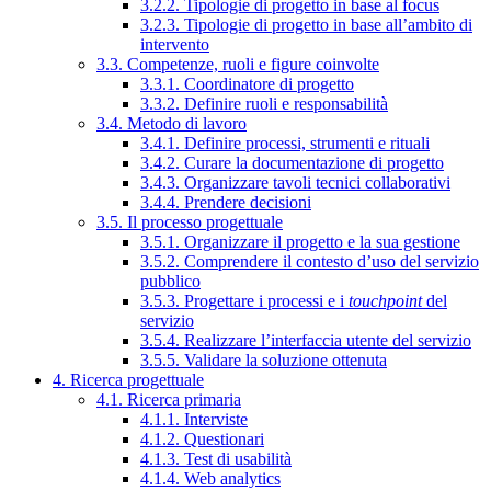
3.2.2. Tipologie di progetto in base al focus
3.2.3. Tipologie di progetto in base all’ambito di
intervento
3.3. Competenze, ruoli e figure coinvolte
3.3.1. Coordinatore di progetto
3.3.2. Definire ruoli e responsabilità
3.4. Metodo di lavoro
3.4.1. Definire processi, strumenti e rituali
3.4.2. Curare la documentazione di progetto
3.4.3. Organizzare tavoli tecnici collaborativi
3.4.4. Prendere decisioni
3.5. Il processo progettuale
3.5.1. Organizzare il progetto e la sua gestione
3.5.2. Comprendere il contesto d’uso del servizio
pubblico
3.5.3. Progettare i processi e i
touchpoint
del
servizio
3.5.4. Realizzare l’interfaccia utente del servizio
3.5.5. Validare la soluzione ottenuta
4. Ricerca progettuale
4.1. Ricerca primaria
4.1.1. Interviste
4.1.2. Questionari
4.1.3. Test di usabilità
4.1.4. Web analytics