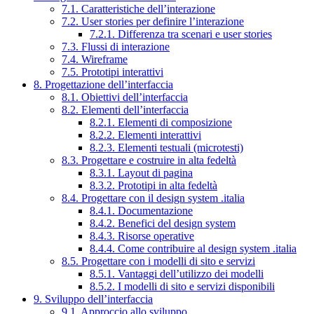
7.1. Caratteristiche dell’interazione
7.2. User stories per definire l’interazione
7.2.1. Differenza tra scenari e user stories
7.3. Flussi di interazione
7.4. Wireframe
7.5. Prototipi interattivi
8. Progettazione dell’interfaccia
8.1. Obiettivi dell’interfaccia
8.2. Elementi dell’interfaccia
8.2.1. Elementi di composizione
8.2.2. Elementi interattivi
8.2.3. Elementi testuali (microtesti)
8.3. Progettare e costruire in alta fedeltà
8.3.1. Layout di pagina
8.3.2. Prototipi in alta fedeltà
8.4. Progettare con il design system .italia
8.4.1. Documentazione
8.4.2. Benefici del design system
8.4.3. Risorse operative
8.4.4. Come contribuire al design system .italia
8.5. Progettare con i modelli di sito e servizi
8.5.1. Vantaggi dell’utilizzo dei modelli
8.5.2. I modelli di sito e servizi disponibili
9. Sviluppo dell’interfaccia
9.1. Approccio allo sviluppo