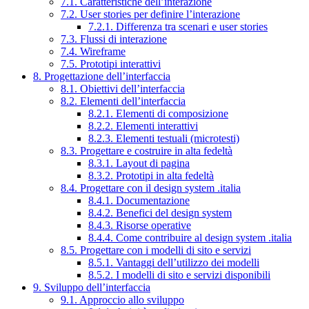
7.1. Caratteristiche dell’interazione
7.2. User stories per definire l’interazione
7.2.1. Differenza tra scenari e user stories
7.3. Flussi di interazione
7.4. Wireframe
7.5. Prototipi interattivi
8. Progettazione dell’interfaccia
8.1. Obiettivi dell’interfaccia
8.2. Elementi dell’interfaccia
8.2.1. Elementi di composizione
8.2.2. Elementi interattivi
8.2.3. Elementi testuali (microtesti)
8.3. Progettare e costruire in alta fedeltà
8.3.1. Layout di pagina
8.3.2. Prototipi in alta fedeltà
8.4. Progettare con il design system .italia
8.4.1. Documentazione
8.4.2. Benefici del design system
8.4.3. Risorse operative
8.4.4. Come contribuire al design system .italia
8.5. Progettare con i modelli di sito e servizi
8.5.1. Vantaggi dell’utilizzo dei modelli
8.5.2. I modelli di sito e servizi disponibili
9. Sviluppo dell’interfaccia
9.1. Approccio allo sviluppo