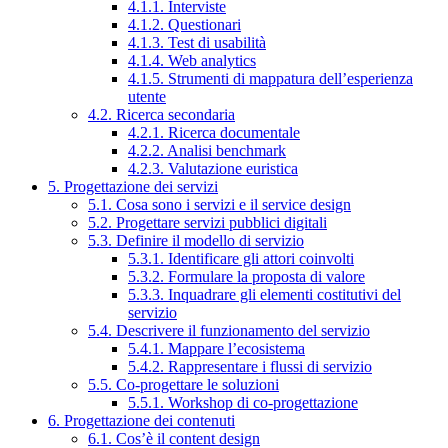
4.1.1. Interviste
4.1.2. Questionari
4.1.3. Test di usabilità
4.1.4. Web analytics
4.1.5. Strumenti di mappatura dell’esperienza
utente
4.2. Ricerca secondaria
4.2.1. Ricerca documentale
4.2.2. Analisi benchmark
4.2.3. Valutazione euristica
5. Progettazione dei servizi
5.1. Cosa sono i servizi e il service design
5.2. Progettare servizi pubblici digitali
5.3. Definire il modello di servizio
5.3.1. Identificare gli attori coinvolti
5.3.2. Formulare la proposta di valore
5.3.3. Inquadrare gli elementi costitutivi del
servizio
5.4. Descrivere il funzionamento del servizio
5.4.1. Mappare l’ecosistema
5.4.2. Rappresentare i flussi di servizio
5.5. Co-progettare le soluzioni
5.5.1. Workshop di co-progettazione
6. Progettazione dei contenuti
6.1. Cos’è il content design