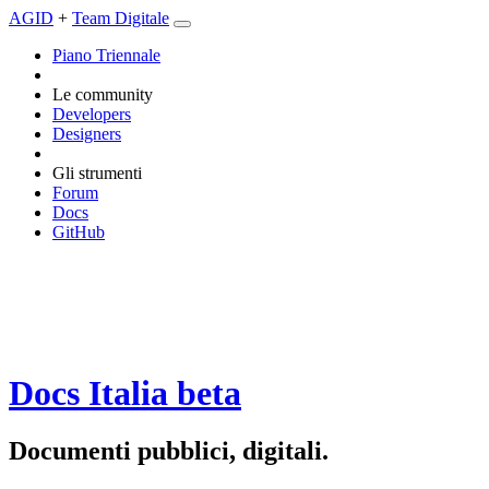
AGID
+
Team Digitale
Piano Triennale
Le community
Developers
Designers
Gli strumenti
Forum
Docs
GitHub
Docs Italia
beta
Documenti pubblici, digitali.