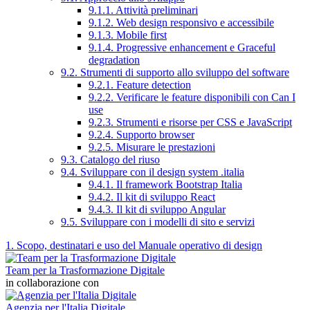
9.1.1. Attività preliminari
9.1.2. Web design responsivo e accessibile
9.1.3. Mobile first
9.1.4. Progressive enhancement e Graceful
degradation
9.2. Strumenti di supporto allo sviluppo del software
9.2.1. Feature detection
9.2.2. Verificare le feature disponibili con Can I
use
9.2.3. Strumenti e risorse per CSS e JavaScript
9.2.4. Supporto browser
9.2.5. Misurare le prestazioni
9.3. Catalogo del riuso
9.4. Sviluppare con il design system .italia
9.4.1. Il framework Bootstrap Italia
9.4.2. Il kit di sviluppo React
9.4.3. Il kit di sviluppo Angular
9.5. Sviluppare con i modelli di sito e servizi
1. Scopo, destinatari e uso del Manuale operativo di design
Team per la Trasformazione Digitale
in collaborazione con
Agenzia per l'Italia Digitale