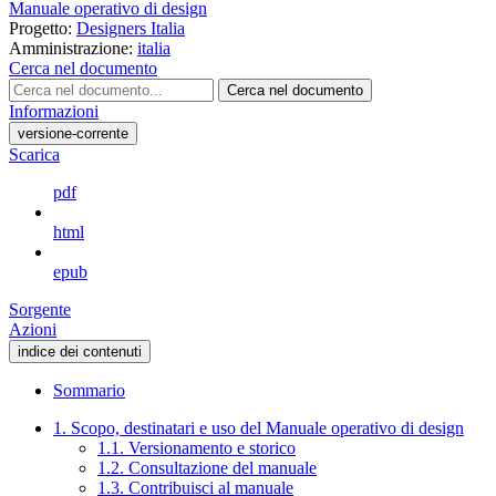
Manuale operativo di design
Progetto:
Designers Italia
Amministrazione:
italia
Cerca nel documento
Cerca nel documento
Informazioni
versione-corrente
Scarica
pdf
html
epub
Sorgente
Azioni
indice dei contenuti
Sommario
1. Scopo, destinatari e uso del Manuale operativo di design
1.1. Versionamento e storico
1.2. Consultazione del manuale
1.3. Contribuisci al manuale