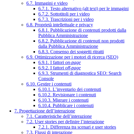
6.7. Immagini e video
6.7.1. Testo alternativo (alt text) per le immagini
6.7.2. Sottotitoli per i video
6.7.3. Trascrizioni per i video
6.8. Proprietà intellettuale e privacy
6.8.1. Pubblicazione di contenuti prodotti dalla
Pubblica Amministrazione
6.8.2. Pubblicazione di contenuti non prodotti
dalla Pubblica Amministrazione
6.8.3. Consenso dei soggetti ritratti
6.9. Ottimizzazione per i motori di ricerca (SEO)
6.9.1. I fattori
on-page
6.9.2. I fattori
off-page
6.9.3. Strumenti di diagnostica SEO: Search
Console
6.10. Gestire i contenuti
6.10.1. L’inventario dei contenuti
6.10.2. Revisionare i contenuti
6.10.3. Migrare i contenuti
6.10.4. Pubblicare i contenuti
7. Progettazione dell’interazione
7.1. Caratteristiche dell’interazione
7.2. User stories per definire l’interazione
7.2.1. Differenza tra scenari e user stories
7.3. Flussi di interazione