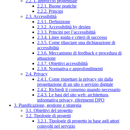
2.2. L’approccio progettuale
2.2.1. Buone pratiche
2.2.2. Principi
2.3. Accessibilità
2.3.1. Definizione
2.3.2. Accessibilità by design
2.3.3. Principi per l’accessibilità
2.3.4. Linee guida e criteri di successo
2.3.5. Come rilasciare una dichiarazione di
accessibilità
2.3.6. Meccanismo di feedback e procedura di
attuazione
2.3.7. Obiettivi accessibilità
2.3.8. Normativa e approfondimenti
2.4. Privacy
2.4.1. Come rispettare la privacy sin dalla
progettazione di un sito o servizio digitale
2.4.2. Richiedi il consenso quando necessario
2.4.3. Le basi del sito web: architettura,
informativa privacy, riferimenti DPO
3. Pianificazione, gestione e strategia
3.1. Obiettivi del progetto
3.2. Tipologie di progetti
3.2.1. Tipologie di progetto in base agli attori
coinvolti nel servizio