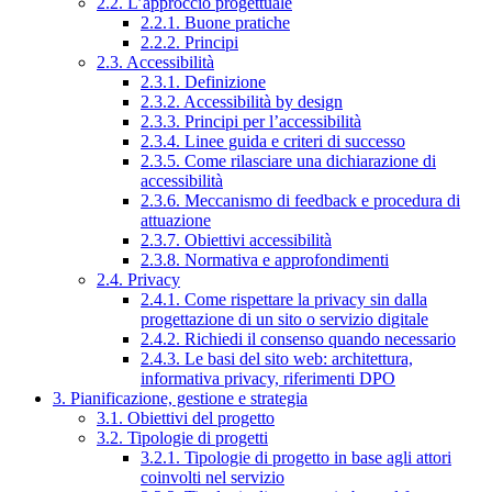
2.2. L’approccio progettuale
2.2.1. Buone pratiche
2.2.2. Principi
2.3. Accessibilità
2.3.1. Definizione
2.3.2. Accessibilità by design
2.3.3. Principi per l’accessibilità
2.3.4. Linee guida e criteri di successo
2.3.5. Come rilasciare una dichiarazione di
accessibilità
2.3.6. Meccanismo di feedback e procedura di
attuazione
2.3.7. Obiettivi accessibilità
2.3.8. Normativa e approfondimenti
2.4. Privacy
2.4.1. Come rispettare la privacy sin dalla
progettazione di un sito o servizio digitale
2.4.2. Richiedi il consenso quando necessario
2.4.3. Le basi del sito web: architettura,
informativa privacy, riferimenti DPO
3. Pianificazione, gestione e strategia
3.1. Obiettivi del progetto
3.2. Tipologie di progetti
3.2.1. Tipologie di progetto in base agli attori
coinvolti nel servizio