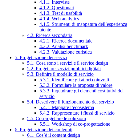
4.1.1. Interviste
4.1.2. Questionari
4.1.3. Test di usabilità
4.1.4. Web analytics
4.1.5. Strumenti di mappatura dell’esperienza
utente
4.2. Ricerca secondaria
4.2.1. Ricerca documentale
4.2.2. Analisi benchmark
4.2.3. Valutazione euristica
5. Progettazione dei servizi
5.1. Cosa sono i servizi e il service design
5.2. Progettare servizi pubblici digitali
5.3. Definire il modello di servizio
5.3.1. Identificare gli attori coinvolti
5.3.2. Formulare la proposta di valore
5.3.3. Inquadrare gli elementi costitutivi del
servizio
5.4. Descrivere il funzionamento del servizio
5.4.1. Mappare l’ecosistema
5.4.2. Rappresentare i flussi di servizio
5.5. Co-progettare le soluzioni
5.5.1. Workshop di co-progettazione
6. Progettazione dei contenuti
6.1. Cos’è il content design