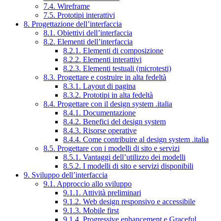
7.4. Wireframe
7.5. Prototipi interattivi
8. Progettazione dell’interfaccia
8.1. Obiettivi dell’interfaccia
8.2. Elementi dell’interfaccia
8.2.1. Elementi di composizione
8.2.2. Elementi interattivi
8.2.3. Elementi testuali (microtesti)
8.3. Progettare e costruire in alta fedeltà
8.3.1. Layout di pagina
8.3.2. Prototipi in alta fedeltà
8.4. Progettare con il design system .italia
8.4.1. Documentazione
8.4.2. Benefici del design system
8.4.3. Risorse operative
8.4.4. Come contribuire al design system .italia
8.5. Progettare con i modelli di sito e servizi
8.5.1. Vantaggi dell’utilizzo dei modelli
8.5.2. I modelli di sito e servizi disponibili
9. Sviluppo dell’interfaccia
9.1. Approccio allo sviluppo
9.1.1. Attività preliminari
9.1.2. Web design responsivo e accessibile
9.1.3. Mobile first
9.1.4. Progressive enhancement e Graceful