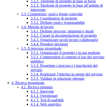
3.2.2. Tipologie di progetto in base al focus
3.2.3. Tipologie di progetto in base all’ambito di
intervento
3.3. Competenze, ruoli e figure coinvolte
3.3.1. Coordinatore di progetto
3.3.2. Definire ruoli e responsabilità
3.4. Metodo di lavoro
3.4.1. Definire processi, strumenti e rituali
3.4.2. Curare la documentazione di progetto
3.4.3. Organizzare tavoli tecnici collaborativi
3.4.4. Prendere decisioni
3.5. Il processo progettuale
3.5.1. Organizzare il progetto e la sua gestione
3.5.2. Comprendere il contesto d’uso del servizio
pubblico
3.5.3. Progettare i processi e i
touchpoint
del
servizio
3.5.4. Realizzare l’interfaccia utente del servizio
3.5.5. Validare la soluzione ottenuta
4. Ricerca progettuale
4.1. Ricerca primaria
4.1.1. Interviste
4.1.2. Questionari
4.1.3. Test di usabilità
4.1.4. Web analytics