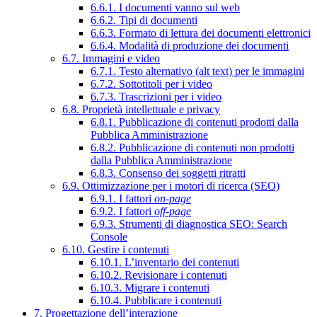
6.6.1. I documenti vanno sul web
6.6.2. Tipi di documenti
6.6.3. Formato di lettura dei documenti elettronici
6.6.4. Modalità di produzione dei documenti
6.7. Immagini e video
6.7.1. Testo alternativo (alt text) per le immagini
6.7.2. Sottotitoli per i video
6.7.3. Trascrizioni per i video
6.8. Proprietà intellettuale e privacy
6.8.1. Pubblicazione di contenuti prodotti dalla
Pubblica Amministrazione
6.8.2. Pubblicazione di contenuti non prodotti
dalla Pubblica Amministrazione
6.8.3. Consenso dei soggetti ritratti
6.9. Ottimizzazione per i motori di ricerca (SEO)
6.9.1. I fattori
on-page
6.9.2. I fattori
off-page
6.9.3. Strumenti di diagnostica SEO: Search
Console
6.10. Gestire i contenuti
6.10.1. L’inventario dei contenuti
6.10.2. Revisionare i contenuti
6.10.3. Migrare i contenuti
6.10.4. Pubblicare i contenuti
7. Progettazione dell’interazione