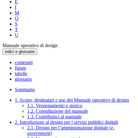
E
I
M
O
S
T
U
Manuale operativo di design
indici e glossario
contenuti
figure
tabelle
glossario
Sommario
1. Scopo, destinatari e uso del Manuale operativo di design
1.1. Versionamento e storico
1.2. Consultazione del manuale
1.3. Contribuisci al manuale
2. Introduzione al design per i servizi pubblici digitali
2.1. Design per l’amministrazione digitale (
e-
government
)