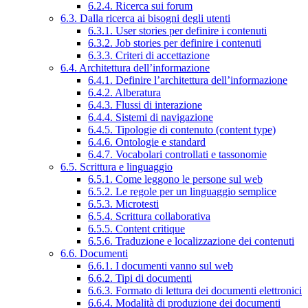
6.2.4. Ricerca sui forum
6.3. Dalla ricerca ai bisogni degli utenti
6.3.1. User stories per definire i contenuti
6.3.2. Job stories per definire i contenuti
6.3.3. Criteri di accettazione
6.4. Architettura dell’informazione
6.4.1. Definire l’architettura dell’informazione
6.4.2. Alberatura
6.4.3. Flussi di interazione
6.4.4. Sistemi di navigazione
6.4.5. Tipologie di contenuto (content type)
6.4.6. Ontologie e standard
6.4.7. Vocabolari controllati e tassonomie
6.5. Scrittura e linguaggio
6.5.1. Come leggono le persone sul web
6.5.2. Le regole per un linguaggio semplice
6.5.3. Microtesti
6.5.4. Scrittura collaborativa
6.5.5. Content critique
6.5.6. Traduzione e localizzazione dei contenuti
6.6. Documenti
6.6.1. I documenti vanno sul web
6.6.2. Tipi di documenti
6.6.3. Formato di lettura dei documenti elettronici
6.6.4. Modalità di produzione dei documenti