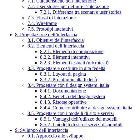
7.1. Caratteristiche dell’interazione
7.2. User stories per definire l’interazione
7.2.1. Differenza tra scenari e user stories
7.3. Flussi di interazione
7.4. Wireframe
7.5. Prototipi interattivi
8. Progettazione dell’interfaccia
8.1. Obiettivi dell’interfaccia
8.2. Elementi dell’interfaccia
8.2.1. Elementi di composizione
8.2.2. Elementi interattivi
8.2.3. Elementi testuali (microtesti)
8.3. Progettare e costruire in alta fedeltà
8.3.1. Layout di pagina
8.3.2. Prototipi in alta fedeltà
8.4. Progettare con il design system .italia
8.4.1. Documentazione
8.4.2. Benefici del design system
8.4.3. Risorse operative
8.4.4. Come contribuire al design system .italia
8.5. Progettare con i modelli di sito e servizi
8.5.1. Vantaggi dell’utilizzo dei modelli
8.5.2. I modelli di sito e servizi disponibili
9. Sviluppo dell’interfaccia
9.1. Approccio allo sviluppo