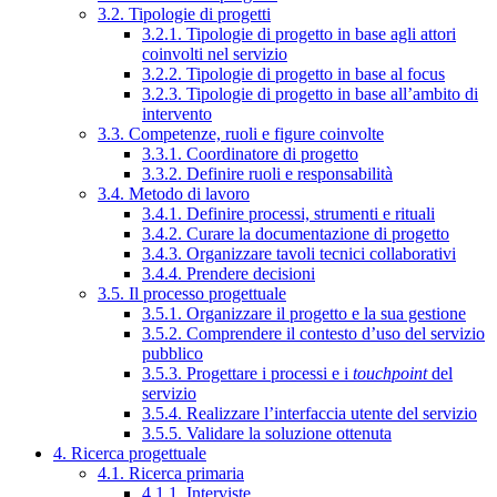
3.2. Tipologie di progetti
3.2.1. Tipologie di progetto in base agli attori
coinvolti nel servizio
3.2.2. Tipologie di progetto in base al focus
3.2.3. Tipologie di progetto in base all’ambito di
intervento
3.3. Competenze, ruoli e figure coinvolte
3.3.1. Coordinatore di progetto
3.3.2. Definire ruoli e responsabilità
3.4. Metodo di lavoro
3.4.1. Definire processi, strumenti e rituali
3.4.2. Curare la documentazione di progetto
3.4.3. Organizzare tavoli tecnici collaborativi
3.4.4. Prendere decisioni
3.5. Il processo progettuale
3.5.1. Organizzare il progetto e la sua gestione
3.5.2. Comprendere il contesto d’uso del servizio
pubblico
3.5.3. Progettare i processi e i
touchpoint
del
servizio
3.5.4. Realizzare l’interfaccia utente del servizio
3.5.5. Validare la soluzione ottenuta
4. Ricerca progettuale
4.1. Ricerca primaria
4.1.1. Interviste