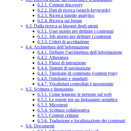
6.2.1. Content discovery
6.2.2. Dati di ricerca (search keywords)
6.2.3. Ricerca tramite analytics
6.2.4. Ricerca sui forum
6.3. Dalla ricerca ai bisogni degli utenti
6.3.1. User stories per definire i contenuti
6.3.2. Job stories per definire i contenuti
6.3.3. Criteri di accettazione
6.4. Architettura dell’informazione
6.4.1. Definire l’architettura dell’informazione
6.4.2. Alberatura
6.4.3. Flussi di interazione
6.4.4. Sistemi di navigazione
6.4.5. Tipologie di contenuto (content type)
6.4.6. Ontologie e standard
6.4.7. Vocabolari controllati e tassonomie
6.5. Scrittura e linguaggio
6.5.1. Come leggono le persone sul web
6.5.2. Le regole per un linguaggio semplice
6.5.3. Microtesti
6.5.4. Scrittura collaborativa
6.5.5. Content critique
6.5.6. Traduzione e localizzazione dei contenuti
6.6. Documenti