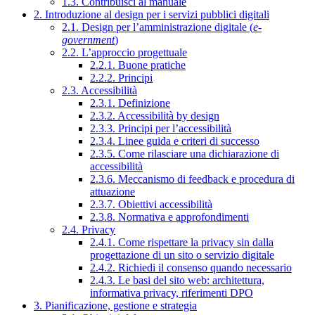
1.3. Contribuisci al manuale
2. Introduzione al design per i servizi pubblici digitali
2.1. Design per l’amministrazione digitale (
e-
government
)
2.2. L’approccio progettuale
2.2.1. Buone pratiche
2.2.2. Principi
2.3. Accessibilità
2.3.1. Definizione
2.3.2. Accessibilità by design
2.3.3. Principi per l’accessibilità
2.3.4. Linee guida e criteri di successo
2.3.5. Come rilasciare una dichiarazione di
accessibilità
2.3.6. Meccanismo di feedback e procedura di
attuazione
2.3.7. Obiettivi accessibilità
2.3.8. Normativa e approfondimenti
2.4. Privacy
2.4.1. Come rispettare la privacy sin dalla
progettazione di un sito o servizio digitale
2.4.2. Richiedi il consenso quando necessario
2.4.3. Le basi del sito web: architettura,
informativa privacy, riferimenti DPO
3. Pianificazione, gestione e strategia