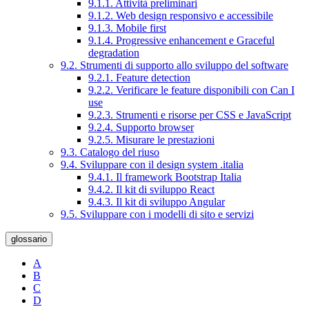
9.1.1. Attività preliminari
9.1.2. Web design responsivo e accessibile
9.1.3. Mobile first
9.1.4. Progressive enhancement e Graceful
degradation
9.2. Strumenti di supporto allo sviluppo del software
9.2.1. Feature detection
9.2.2. Verificare le feature disponibili con Can I
use
9.2.3. Strumenti e risorse per CSS e JavaScript
9.2.4. Supporto browser
9.2.5. Misurare le prestazioni
9.3. Catalogo del riuso
9.4. Sviluppare con il design system .italia
9.4.1. Il framework Bootstrap Italia
9.4.2. Il kit di sviluppo React
9.4.3. Il kit di sviluppo Angular
9.5. Sviluppare con i modelli di sito e servizi
glossario
A
B
C
D