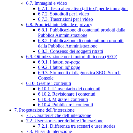
6.7. Immagini e video
6.7.1. Testo alternativo (alt text) per le immagini
6.7.2. Sottotitoli per i video
6.7.3. Trascrizioni per i video
6.8. Proprietà intellettuale e privacy
6.8.1. Pubblicazione di contenuti prodotti dalla
Pubblica Amministrazione
6.8.2. Pubblicazione di contenuti non prodotti
dalla Pubblica Amministrazione
6.8.3. Consenso dei soggetti ritratti
6.9. Ottimizzazione per i motori di ricerca (SEO)
6.9.1. I fattori
on-page
6.9.2. I fattori
off-page
6.9.3. Strumenti di diagnostica SEO: Search
Console
6.10. Gestire i contenuti
6.10.1. L’inventario dei contenuti
6.10.2. Revisionare i contenuti
6.10.3. Migrare i contenuti
6.10.4. Pubblicare i contenuti
7. Progettazione dell’interazione
7.1. Caratteristiche dell’interazione
7.2. User stories per definire l’interazione
7.2.1. Differenza tra scenari e user stories
7.3. Flussi di interazione