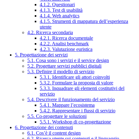
4.1.2. Questionari
4.1.3. Test di usabilità
4.1.4. Web analytics
4.1.5. Strumenti di mappatura dell’esperienza
utente
4.2. Ricerca secondaria
4.2.1. Ricerca documentale
4.2.2. Analisi benchmark
4.2.3. Valutazione euristica
5. Progettazione dei servizi
5.1. Cosa sono i servizi e il service design
5.2. Progettare servizi pubblici digitali
5.3. Definire il modello di servizio
5.3.1. Identificare gli attori coinvolti
5.3.2. Formulare la proposta di valore
5.3.3. Inquadrare gli elementi costitutivi del
servizio
5.4. Descrivere il funzionamento del servizio
5.4.1. Mappare l’ecosistema
5.4.2. Rappresentare i flussi di servizio
5.5. Co-progettare le soluzioni
5.5.1. Workshop di co-progettazione
6. Progettazione dei contenuti
6.1. Cos’è il content design
6.2. Ricerca utente sui contenuti e il linguaggio