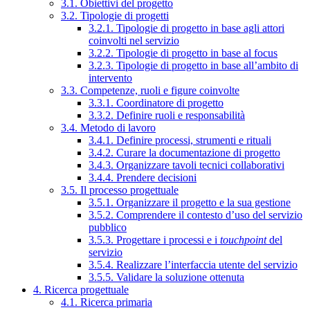
3.1. Obiettivi del progetto
3.2. Tipologie di progetti
3.2.1. Tipologie di progetto in base agli attori
coinvolti nel servizio
3.2.2. Tipologie di progetto in base al focus
3.2.3. Tipologie di progetto in base all’ambito di
intervento
3.3. Competenze, ruoli e figure coinvolte
3.3.1. Coordinatore di progetto
3.3.2. Definire ruoli e responsabilità
3.4. Metodo di lavoro
3.4.1. Definire processi, strumenti e rituali
3.4.2. Curare la documentazione di progetto
3.4.3. Organizzare tavoli tecnici collaborativi
3.4.4. Prendere decisioni
3.5. Il processo progettuale
3.5.1. Organizzare il progetto e la sua gestione
3.5.2. Comprendere il contesto d’uso del servizio
pubblico
3.5.3. Progettare i processi e i
touchpoint
del
servizio
3.5.4. Realizzare l’interfaccia utente del servizio
3.5.5. Validare la soluzione ottenuta
4. Ricerca progettuale
4.1. Ricerca primaria