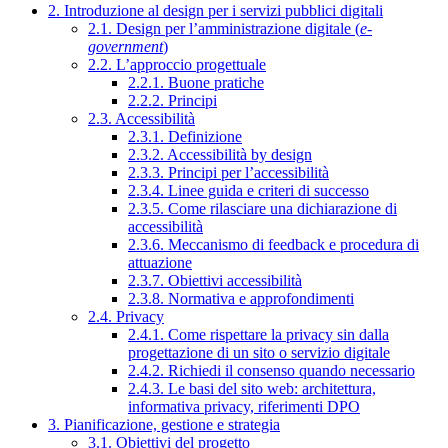
2. Introduzione al design per i servizi pubblici digitali
2.1. Design per l’amministrazione digitale (
e-
government
)
2.2. L’approccio progettuale
2.2.1. Buone pratiche
2.2.2. Principi
2.3. Accessibilità
2.3.1. Definizione
2.3.2. Accessibilità by design
2.3.3. Principi per l’accessibilità
2.3.4. Linee guida e criteri di successo
2.3.5. Come rilasciare una dichiarazione di
accessibilità
2.3.6. Meccanismo di feedback e procedura di
attuazione
2.3.7. Obiettivi accessibilità
2.3.8. Normativa e approfondimenti
2.4. Privacy
2.4.1. Come rispettare la privacy sin dalla
progettazione di un sito o servizio digitale
2.4.2. Richiedi il consenso quando necessario
2.4.3. Le basi del sito web: architettura,
informativa privacy, riferimenti DPO
3. Pianificazione, gestione e strategia
3.1. Obiettivi del progetto