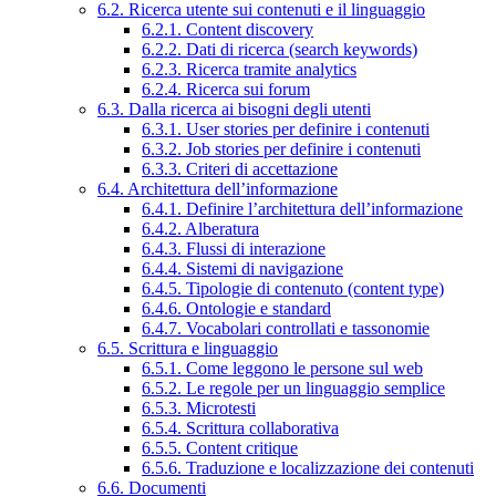
6.2. Ricerca utente sui contenuti e il linguaggio
6.2.1. Content discovery
6.2.2. Dati di ricerca (search keywords)
6.2.3. Ricerca tramite analytics
6.2.4. Ricerca sui forum
6.3. Dalla ricerca ai bisogni degli utenti
6.3.1. User stories per definire i contenuti
6.3.2. Job stories per definire i contenuti
6.3.3. Criteri di accettazione
6.4. Architettura dell’informazione
6.4.1. Definire l’architettura dell’informazione
6.4.2. Alberatura
6.4.3. Flussi di interazione
6.4.4. Sistemi di navigazione
6.4.5. Tipologie di contenuto (content type)
6.4.6. Ontologie e standard
6.4.7. Vocabolari controllati e tassonomie
6.5. Scrittura e linguaggio
6.5.1. Come leggono le persone sul web
6.5.2. Le regole per un linguaggio semplice
6.5.3. Microtesti
6.5.4. Scrittura collaborativa
6.5.5. Content critique
6.5.6. Traduzione e localizzazione dei contenuti
6.6. Documenti