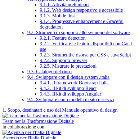
9.1.1. Attività preliminari
9.1.2. Web design responsivo e accessibile
9.1.3. Mobile first
9.1.4. Progressive enhancement e Graceful
degradation
9.2. Strumenti di supporto allo sviluppo del software
9.2.1. Feature detection
9.2.2. Verificare le feature disponibili con Can I
use
9.2.3. Strumenti e risorse per CSS e JavaScript
9.2.4. Supporto browser
9.2.5. Misurare le prestazioni
9.3. Catalogo del riuso
9.4. Sviluppare con il design system .italia
9.4.1. Il framework Bootstrap Italia
9.4.2. Il kit di sviluppo React
9.4.3. Il kit di sviluppo Angular
9.5. Sviluppare con i modelli di sito e servizi
1. Scopo, destinatari e uso del Manuale operativo di design
Team per la Trasformazione Digitale
in collaborazione con
Agenzia per l'Italia Digitale