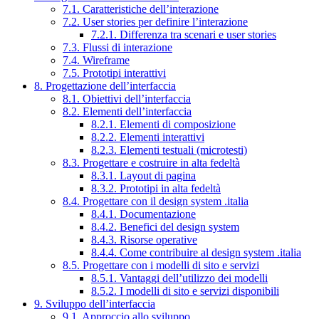
7.1. Caratteristiche dell’interazione
7.2. User stories per definire l’interazione
7.2.1. Differenza tra scenari e user stories
7.3. Flussi di interazione
7.4. Wireframe
7.5. Prototipi interattivi
8. Progettazione dell’interfaccia
8.1. Obiettivi dell’interfaccia
8.2. Elementi dell’interfaccia
8.2.1. Elementi di composizione
8.2.2. Elementi interattivi
8.2.3. Elementi testuali (microtesti)
8.3. Progettare e costruire in alta fedeltà
8.3.1. Layout di pagina
8.3.2. Prototipi in alta fedeltà
8.4. Progettare con il design system .italia
8.4.1. Documentazione
8.4.2. Benefici del design system
8.4.3. Risorse operative
8.4.4. Come contribuire al design system .italia
8.5. Progettare con i modelli di sito e servizi
8.5.1. Vantaggi dell’utilizzo dei modelli
8.5.2. I modelli di sito e servizi disponibili
9. Sviluppo dell’interfaccia
9.1. Approccio allo sviluppo