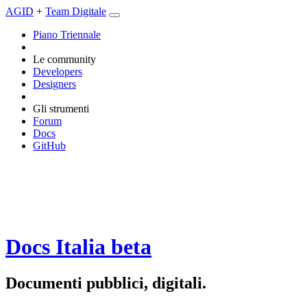
AGID
+
Team Digitale
Piano Triennale
Le community
Developers
Designers
Gli strumenti
Forum
Docs
GitHub
Docs Italia
beta
Documenti pubblici, digitali.