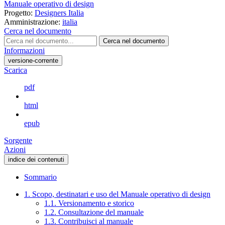
Manuale operativo di design
Progetto:
Designers Italia
Amministrazione:
italia
Cerca nel documento
Cerca nel documento
Informazioni
versione-corrente
Scarica
pdf
html
epub
Sorgente
Azioni
indice dei contenuti
Sommario
1. Scopo, destinatari e uso del Manuale operativo di design
1.1. Versionamento e storico
1.2. Consultazione del manuale
1.3. Contribuisci al manuale