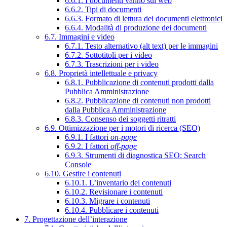
6.6.1. I documenti vanno sul web
6.6.2. Tipi di documenti
6.6.3. Formato di lettura dei documenti elettronici
6.6.4. Modalità di produzione dei documenti
6.7. Immagini e video
6.7.1. Testo alternativo (alt text) per le immagini
6.7.2. Sottotitoli per i video
6.7.3. Trascrizioni per i video
6.8. Proprietà intellettuale e privacy
6.8.1. Pubblicazione di contenuti prodotti dalla
Pubblica Amministrazione
6.8.2. Pubblicazione di contenuti non prodotti
dalla Pubblica Amministrazione
6.8.3. Consenso dei soggetti ritratti
6.9. Ottimizzazione per i motori di ricerca (SEO)
6.9.1. I fattori
on-page
6.9.2. I fattori
off-page
6.9.3. Strumenti di diagnostica SEO: Search
Console
6.10. Gestire i contenuti
6.10.1. L’inventario dei contenuti
6.10.2. Revisionare i contenuti
6.10.3. Migrare i contenuti
6.10.4. Pubblicare i contenuti
7. Progettazione dell’interazione