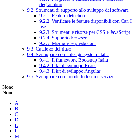
degradation
9.2. Strumenti di supporto allo sviluppo del software
9.2.1. Feature detection
9.2.2. Verificare le feature disponibili con Can I
use
9.2.3. Strumenti e risorse per CSS e JavaScript
9.2.4. Supporto browser
9.2.5. Misurare le prestazioni
9.3. Catalogo del riuso
9.4. Sviluppare con il design system .italia
9.4.1. Il framework Bootstrap Italia
9.4.2. Il kit di sviluppo React
9.4.3. Il kit di sviluppo Angular
9.5. Sviluppare con i modelli di sito e servizi
None
None
A
B
C
D
E
I
M