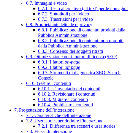
6.7. Immagini e video
6.7.1. Testo alternativo (alt text) per le immagini
6.7.2. Sottotitoli per i video
6.7.3. Trascrizioni per i video
6.8. Proprietà intellettuale e privacy
6.8.1. Pubblicazione di contenuti prodotti dalla
Pubblica Amministrazione
6.8.2. Pubblicazione di contenuti non prodotti
dalla Pubblica Amministrazione
6.8.3. Consenso dei soggetti ritratti
6.9. Ottimizzazione per i motori di ricerca (SEO)
6.9.1. I fattori
on-page
6.9.2. I fattori
off-page
6.9.3. Strumenti di diagnostica SEO: Search
Console
6.10. Gestire i contenuti
6.10.1. L’inventario dei contenuti
6.10.2. Revisionare i contenuti
6.10.3. Migrare i contenuti
6.10.4. Pubblicare i contenuti
7. Progettazione dell’interazione
7.1. Caratteristiche dell’interazione
7.2. User stories per definire l’interazione
7.2.1. Differenza tra scenari e user stories
7.3. Flussi di interazione