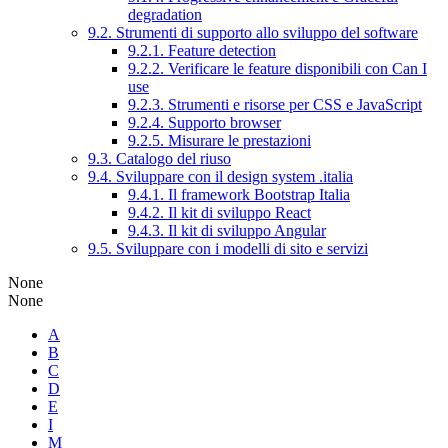
degradation
9.2. Strumenti di supporto allo sviluppo del software
9.2.1. Feature detection
9.2.2. Verificare le feature disponibili con Can I
use
9.2.3. Strumenti e risorse per CSS e JavaScript
9.2.4. Supporto browser
9.2.5. Misurare le prestazioni
9.3. Catalogo del riuso
9.4. Sviluppare con il design system .italia
9.4.1. Il framework Bootstrap Italia
9.4.2. Il kit di sviluppo React
9.4.3. Il kit di sviluppo Angular
9.5. Sviluppare con i modelli di sito e servizi
None
None
A
B
C
D
E
I
M