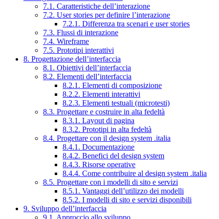
7.1. Caratteristiche dell’interazione
7.2. User stories per definire l’interazione
7.2.1. Differenza tra scenari e user stories
7.3. Flussi di interazione
7.4. Wireframe
7.5. Prototipi interattivi
8. Progettazione dell’interfaccia
8.1. Obiettivi dell’interfaccia
8.2. Elementi dell’interfaccia
8.2.1. Elementi di composizione
8.2.2. Elementi interattivi
8.2.3. Elementi testuali (microtesti)
8.3. Progettare e costruire in alta fedeltà
8.3.1. Layout di pagina
8.3.2. Prototipi in alta fedeltà
8.4. Progettare con il design system .italia
8.4.1. Documentazione
8.4.2. Benefici del design system
8.4.3. Risorse operative
8.4.4. Come contribuire al design system .italia
8.5. Progettare con i modelli di sito e servizi
8.5.1. Vantaggi dell’utilizzo dei modelli
8.5.2. I modelli di sito e servizi disponibili
9. Sviluppo dell’interfaccia
9.1. Approccio allo sviluppo