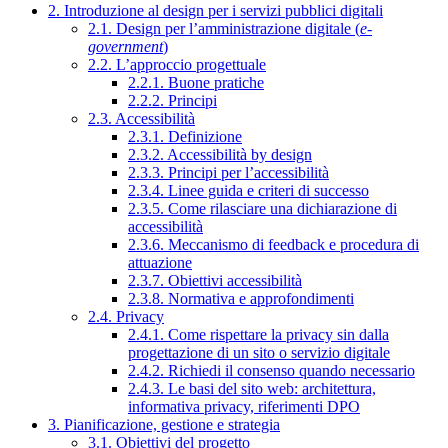
2. Introduzione al design per i servizi pubblici digitali
2.1. Design per l’amministrazione digitale (
e-
government
)
2.2. L’approccio progettuale
2.2.1. Buone pratiche
2.2.2. Principi
2.3. Accessibilità
2.3.1. Definizione
2.3.2. Accessibilità by design
2.3.3. Principi per l’accessibilità
2.3.4. Linee guida e criteri di successo
2.3.5. Come rilasciare una dichiarazione di
accessibilità
2.3.6. Meccanismo di feedback e procedura di
attuazione
2.3.7. Obiettivi accessibilità
2.3.8. Normativa e approfondimenti
2.4. Privacy
2.4.1. Come rispettare la privacy sin dalla
progettazione di un sito o servizio digitale
2.4.2. Richiedi il consenso quando necessario
2.4.3. Le basi del sito web: architettura,
informativa privacy, riferimenti DPO
3. Pianificazione, gestione e strategia
3.1. Obiettivi del progetto