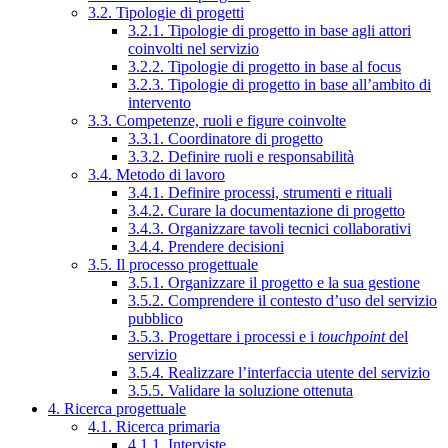
3.2. Tipologie di progetti
3.2.1. Tipologie di progetto in base agli attori
coinvolti nel servizio
3.2.2. Tipologie di progetto in base al focus
3.2.3. Tipologie di progetto in base all’ambito di
intervento
3.3. Competenze, ruoli e figure coinvolte
3.3.1. Coordinatore di progetto
3.3.2. Definire ruoli e responsabilità
3.4. Metodo di lavoro
3.4.1. Definire processi, strumenti e rituali
3.4.2. Curare la documentazione di progetto
3.4.3. Organizzare tavoli tecnici collaborativi
3.4.4. Prendere decisioni
3.5. Il processo progettuale
3.5.1. Organizzare il progetto e la sua gestione
3.5.2. Comprendere il contesto d’uso del servizio
pubblico
3.5.3. Progettare i processi e i
touchpoint
del
servizio
3.5.4. Realizzare l’interfaccia utente del servizio
3.5.5. Validare la soluzione ottenuta
4. Ricerca progettuale
4.1. Ricerca primaria
4.1.1. Interviste