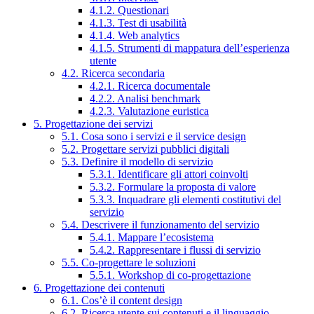
4.1.2. Questionari
4.1.3. Test di usabilità
4.1.4. Web analytics
4.1.5. Strumenti di mappatura dell’esperienza
utente
4.2. Ricerca secondaria
4.2.1. Ricerca documentale
4.2.2. Analisi benchmark
4.2.3. Valutazione euristica
5. Progettazione dei servizi
5.1. Cosa sono i servizi e il service design
5.2. Progettare servizi pubblici digitali
5.3. Definire il modello di servizio
5.3.1. Identificare gli attori coinvolti
5.3.2. Formulare la proposta di valore
5.3.3. Inquadrare gli elementi costitutivi del
servizio
5.4. Descrivere il funzionamento del servizio
5.4.1. Mappare l’ecosistema
5.4.2. Rappresentare i flussi di servizio
5.5. Co-progettare le soluzioni
5.5.1. Workshop di co-progettazione
6. Progettazione dei contenuti
6.1. Cos’è il content design
6.2. Ricerca utente sui contenuti e il linguaggio