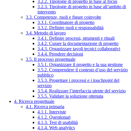
3.2.2. Tipologie di progetto in base al focus
3.2.3. Tipologie di progetto in base all’ambito di
intervento
3.3. Competenze, ruoli e figure coinvolte
3.3.1. Coordinatore di progetto
3.3.2. Definire ruoli e responsabilità
3.4. Metodo di lavoro
3.4.1. Definire processi, strumenti e rituali
3.4.2. Curare la documentazione di progetto
3.4.3. Organizzare tavoli tecnici collaborativi
3.4.4. Prendere decisioni
3.5. Il processo progettuale
3.5.1. Organizzare il progetto e la sua gestione
3.5.2. Comprendere il contesto d’uso del servizio
pubblico
3.5.3. Progettare i processi e i
touchpoint
del
servizio
3.5.4. Realizzare l’interfaccia utente del servizio
3.5.5. Validare la soluzione ottenuta
4. Ricerca progettuale
4.1. Ricerca primaria
4.1.1. Interviste
4.1.2. Questionari
4.1.3. Test di usabilità
4.1.4. Web analytics