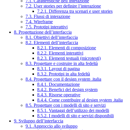
7.1. Caratteristiche dell’interazione
7.2. User stories per definire l’interazione
7.2.1. Differenza tra scenari e user stories
7.3. Flussi di interazione
7.4. Wireframe
7.5. Prototipi interattivi
8. Progettazione dell’interfaccia
8.1. Obiettivi dell’interfaccia
8.2. Elementi dell’interfaccia
8.2.1. Elementi di composizione
8.2.2. Elementi interattivi
8.2.3. Elementi testuali (microtesti)
8.3. Progettare e costruire in alta fedeltà
8.3.1. Layout di pagina
8.3.2. Prototipi in alta fedeltà
8.4. Progettare con il design system .italia
8.4.1. Documentazione
8.4.2. Benefici del design system
8.4.3. Risorse operative
8.4.4. Come contribuire al design system .italia
8.5. Progettare con i modelli di sito e servizi
8.5.1. Vantaggi dell’utilizzo dei modelli
8.5.2. I modelli di sito e servizi disponibili
9. Sviluppo dell’interfaccia
9.1. Approccio allo sviluppo