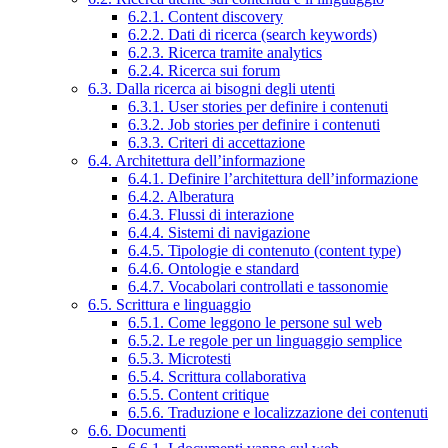
6.2.1. Content discovery
6.2.2. Dati di ricerca (search keywords)
6.2.3. Ricerca tramite analytics
6.2.4. Ricerca sui forum
6.3. Dalla ricerca ai bisogni degli utenti
6.3.1. User stories per definire i contenuti
6.3.2. Job stories per definire i contenuti
6.3.3. Criteri di accettazione
6.4. Architettura dell’informazione
6.4.1. Definire l’architettura dell’informazione
6.4.2. Alberatura
6.4.3. Flussi di interazione
6.4.4. Sistemi di navigazione
6.4.5. Tipologie di contenuto (content type)
6.4.6. Ontologie e standard
6.4.7. Vocabolari controllati e tassonomie
6.5. Scrittura e linguaggio
6.5.1. Come leggono le persone sul web
6.5.2. Le regole per un linguaggio semplice
6.5.3. Microtesti
6.5.4. Scrittura collaborativa
6.5.5. Content critique
6.5.6. Traduzione e localizzazione dei contenuti
6.6. Documenti