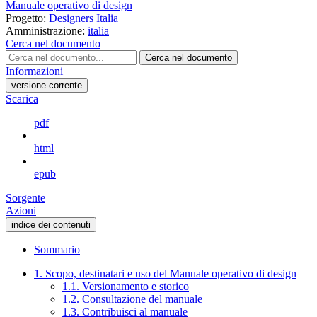
Manuale operativo di design
Progetto:
Designers Italia
Amministrazione:
italia
Cerca nel documento
Cerca nel documento
Informazioni
versione-corrente
Scarica
pdf
html
epub
Sorgente
Azioni
indice dei contenuti
Sommario
1. Scopo, destinatari e uso del Manuale operativo di design
1.1. Versionamento e storico
1.2. Consultazione del manuale
1.3. Contribuisci al manuale