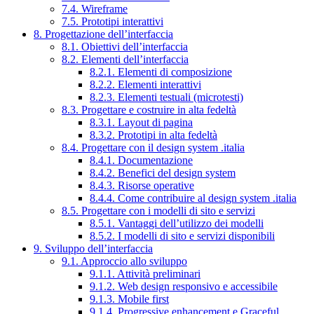
7.4. Wireframe
7.5. Prototipi interattivi
8. Progettazione dell’interfaccia
8.1. Obiettivi dell’interfaccia
8.2. Elementi dell’interfaccia
8.2.1. Elementi di composizione
8.2.2. Elementi interattivi
8.2.3. Elementi testuali (microtesti)
8.3. Progettare e costruire in alta fedeltà
8.3.1. Layout di pagina
8.3.2. Prototipi in alta fedeltà
8.4. Progettare con il design system .italia
8.4.1. Documentazione
8.4.2. Benefici del design system
8.4.3. Risorse operative
8.4.4. Come contribuire al design system .italia
8.5. Progettare con i modelli di sito e servizi
8.5.1. Vantaggi dell’utilizzo dei modelli
8.5.2. I modelli di sito e servizi disponibili
9. Sviluppo dell’interfaccia
9.1. Approccio allo sviluppo
9.1.1. Attività preliminari
9.1.2. Web design responsivo e accessibile
9.1.3. Mobile first
9.1.4. Progressive enhancement e Graceful