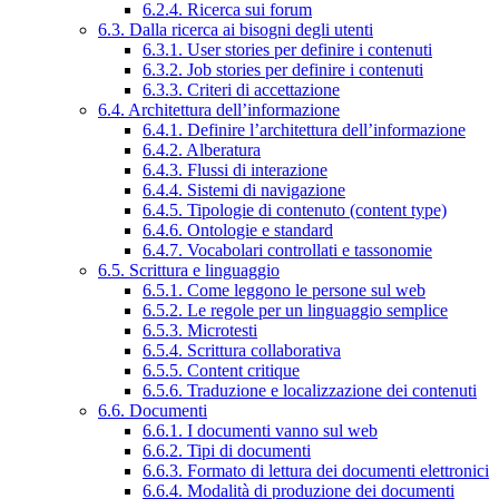
6.2.4. Ricerca sui forum
6.3. Dalla ricerca ai bisogni degli utenti
6.3.1. User stories per definire i contenuti
6.3.2. Job stories per definire i contenuti
6.3.3. Criteri di accettazione
6.4. Architettura dell’informazione
6.4.1. Definire l’architettura dell’informazione
6.4.2. Alberatura
6.4.3. Flussi di interazione
6.4.4. Sistemi di navigazione
6.4.5. Tipologie di contenuto (content type)
6.4.6. Ontologie e standard
6.4.7. Vocabolari controllati e tassonomie
6.5. Scrittura e linguaggio
6.5.1. Come leggono le persone sul web
6.5.2. Le regole per un linguaggio semplice
6.5.3. Microtesti
6.5.4. Scrittura collaborativa
6.5.5. Content critique
6.5.6. Traduzione e localizzazione dei contenuti
6.6. Documenti
6.6.1. I documenti vanno sul web
6.6.2. Tipi di documenti
6.6.3. Formato di lettura dei documenti elettronici
6.6.4. Modalità di produzione dei documenti