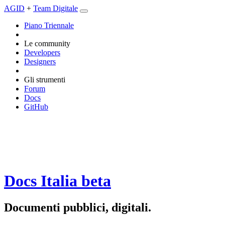
AGID
+
Team Digitale
Piano Triennale
Le community
Developers
Designers
Gli strumenti
Forum
Docs
GitHub
Docs Italia
beta
Documenti pubblici, digitali.