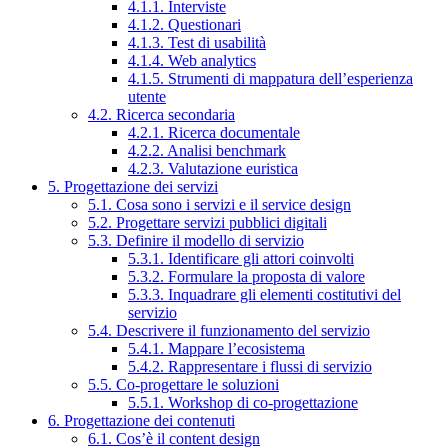
4.1.1. Interviste
4.1.2. Questionari
4.1.3. Test di usabilità
4.1.4. Web analytics
4.1.5. Strumenti di mappatura dell’esperienza
utente
4.2. Ricerca secondaria
4.2.1. Ricerca documentale
4.2.2. Analisi benchmark
4.2.3. Valutazione euristica
5. Progettazione dei servizi
5.1. Cosa sono i servizi e il service design
5.2. Progettare servizi pubblici digitali
5.3. Definire il modello di servizio
5.3.1. Identificare gli attori coinvolti
5.3.2. Formulare la proposta di valore
5.3.3. Inquadrare gli elementi costitutivi del
servizio
5.4. Descrivere il funzionamento del servizio
5.4.1. Mappare l’ecosistema
5.4.2. Rappresentare i flussi di servizio
5.5. Co-progettare le soluzioni
5.5.1. Workshop di co-progettazione
6. Progettazione dei contenuti
6.1. Cos’è il content design