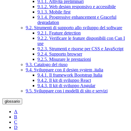
9.1.1. Attività preliminari
9.1.2. Web design responsivo e accessibile
9.1.3. Mobile first
9.1.4. Progressive enhancement e Graceful
degradation
9.2. Strumenti di supporto allo sviluppo del software
9.2.1. Feature detection
9.2.2. Verificare le feature disponibili con Can I
use
9.2.3. Strumenti e risorse per CSS e JavaScript
9.2.4. Supporto browser
9.2.5. Misurare le prestazioni
9.3. Catalogo del riuso
9.4. Sviluppare con il design system .italia
9.4.1. Il framework Bootstrap Italia
9.4.2. Il kit di sviluppo React
9.4.3. Il kit di sviluppo Angular
9.5. Sviluppare con i modelli di sito e servizi
glossario
A
B
C
D