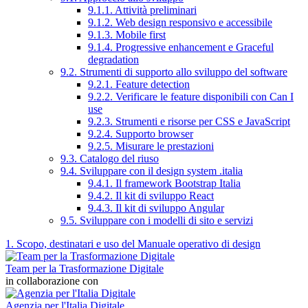
9.1.1. Attività preliminari
9.1.2. Web design responsivo e accessibile
9.1.3. Mobile first
9.1.4. Progressive enhancement e Graceful
degradation
9.2. Strumenti di supporto allo sviluppo del software
9.2.1. Feature detection
9.2.2. Verificare le feature disponibili con Can I
use
9.2.3. Strumenti e risorse per CSS e JavaScript
9.2.4. Supporto browser
9.2.5. Misurare le prestazioni
9.3. Catalogo del riuso
9.4. Sviluppare con il design system .italia
9.4.1. Il framework Bootstrap Italia
9.4.2. Il kit di sviluppo React
9.4.3. Il kit di sviluppo Angular
9.5. Sviluppare con i modelli di sito e servizi
1. Scopo, destinatari e uso del Manuale operativo di design
Team per la Trasformazione Digitale
in collaborazione con
Agenzia per l'Italia Digitale