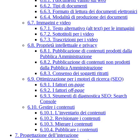
6.6.1. I documenti vanno sul web
6.6.2. Tipi di documenti
6.6.3. Formato di lettura dei documenti elettronici
6.6.4. Modalità di produzione dei documenti
6.7. Immagini e video
6.7.1. Testo alternativo (alt text) per le immagini
6.7.2. Sottotitoli per i video
6.7.3. Trascrizioni per i video
6.8. Proprietà intellettuale e privacy
6.8.1. Pubblicazione di contenuti prodotti dalla
Pubblica Amministrazione
6.8.2. Pubblicazione di contenuti non prodotti
dalla Pubblica Amministrazione
6.8.3. Consenso dei soggetti ritratti
6.9. Ottimizzazione per i motori di ricerca (SEO)
6.9.1. I fattori
on-page
6.9.2. I fattori
off-page
6.9.3. Strumenti di diagnostica SEO: Search
Console
6.10. Gestire i contenuti
6.10.1. L’inventario dei contenuti
6.10.2. Revisionare i contenuti
6.10.3. Migrare i contenuti
6.10.4. Pubblicare i contenuti
7. Progettazione dell’interazione