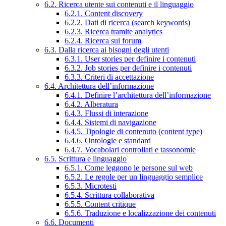
6.2. Ricerca utente sui contenuti e il linguaggio
6.2.1. Content discovery
6.2.2. Dati di ricerca (search keywords)
6.2.3. Ricerca tramite analytics
6.2.4. Ricerca sui forum
6.3. Dalla ricerca ai bisogni degli utenti
6.3.1. User stories per definire i contenuti
6.3.2. Job stories per definire i contenuti
6.3.3. Criteri di accettazione
6.4. Architettura dell’informazione
6.4.1. Definire l’architettura dell’informazione
6.4.2. Alberatura
6.4.3. Flussi di interazione
6.4.4. Sistemi di navigazione
6.4.5. Tipologie di contenuto (content type)
6.4.6. Ontologie e standard
6.4.7. Vocabolari controllati e tassonomie
6.5. Scrittura e linguaggio
6.5.1. Come leggono le persone sul web
6.5.2. Le regole per un linguaggio semplice
6.5.3. Microtesti
6.5.4. Scrittura collaborativa
6.5.5. Content critique
6.5.6. Traduzione e localizzazione dei contenuti
6.6. Documenti