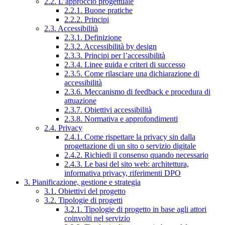
2.2. L’approccio progettuale
2.2.1. Buone pratiche
2.2.2. Principi
2.3. Accessibilità
2.3.1. Definizione
2.3.2. Accessibilità by design
2.3.3. Principi per l’accessibilità
2.3.4. Linee guida e criteri di successo
2.3.5. Come rilasciare una dichiarazione di
accessibilità
2.3.6. Meccanismo di feedback e procedura di
attuazione
2.3.7. Obiettivi accessibilità
2.3.8. Normativa e approfondimenti
2.4. Privacy
2.4.1. Come rispettare la privacy sin dalla
progettazione di un sito o servizio digitale
2.4.2. Richiedi il consenso quando necessario
2.4.3. Le basi del sito web: architettura,
informativa privacy, riferimenti DPO
3. Pianificazione, gestione e strategia
3.1. Obiettivi del progetto
3.2. Tipologie di progetti
3.2.1. Tipologie di progetto in base agli attori
coinvolti nel servizio