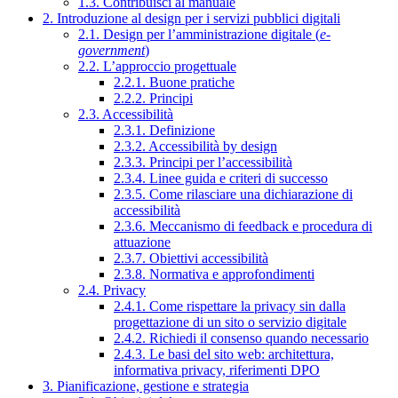
1.3. Contribuisci al manuale
2. Introduzione al design per i servizi pubblici digitali
2.1. Design per l’amministrazione digitale (
e-
government
)
2.2. L’approccio progettuale
2.2.1. Buone pratiche
2.2.2. Principi
2.3. Accessibilità
2.3.1. Definizione
2.3.2. Accessibilità by design
2.3.3. Principi per l’accessibilità
2.3.4. Linee guida e criteri di successo
2.3.5. Come rilasciare una dichiarazione di
accessibilità
2.3.6. Meccanismo di feedback e procedura di
attuazione
2.3.7. Obiettivi accessibilità
2.3.8. Normativa e approfondimenti
2.4. Privacy
2.4.1. Come rispettare la privacy sin dalla
progettazione di un sito o servizio digitale
2.4.2. Richiedi il consenso quando necessario
2.4.3. Le basi del sito web: architettura,
informativa privacy, riferimenti DPO
3. Pianificazione, gestione e strategia