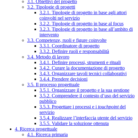
3.1. Obiettivi del progetto
3.2. Tipologie di progetti
3.2.1. Tipologie di progetto in base agli attori
coinvolti nel servizio
3.2.2. Tipologie di progetto in base al focus
3.2.3. Tipologie di progetto in base all’ambito di
intervento
3.3. Competenze, ruoli e figure coinvolte
3.3.1. Coordinatore di progetto
3.3.2. Definire ruoli e responsabilità
3.4. Metodo di lavoro
3.4.1. Definire processi, strumenti e rituali
3.4.2. Curare la documentazione di progetto
3.4.3. Organizzare tavoli tecnici collaborativi
3.4.4. Prendere decisioni
3.5. Il processo progettuale
3.5.1. Organizzare il progetto e la sua gestione
3.5.2. Comprendere il contesto d’uso del servizio
pubblico
3.5.3. Progettare i processi e i
touchpoint
del
servizio
3.5.4. Realizzare l’interfaccia utente del servizio
3.5.5. Validare la soluzione ottenuta
4. Ricerca progettuale
4.1. Ricerca primaria