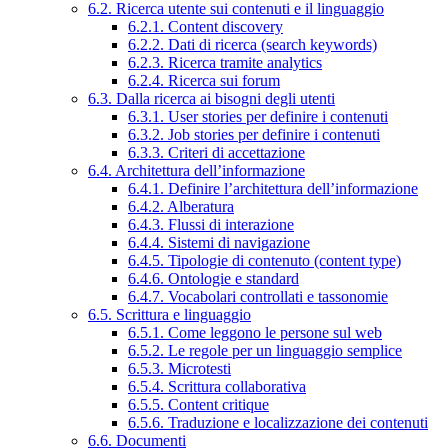
6.2. Ricerca utente sui contenuti e il linguaggio
6.2.1. Content discovery
6.2.2. Dati di ricerca (search keywords)
6.2.3. Ricerca tramite analytics
6.2.4. Ricerca sui forum
6.3. Dalla ricerca ai bisogni degli utenti
6.3.1. User stories per definire i contenuti
6.3.2. Job stories per definire i contenuti
6.3.3. Criteri di accettazione
6.4. Architettura dell’informazione
6.4.1. Definire l’architettura dell’informazione
6.4.2. Alberatura
6.4.3. Flussi di interazione
6.4.4. Sistemi di navigazione
6.4.5. Tipologie di contenuto (content type)
6.4.6. Ontologie e standard
6.4.7. Vocabolari controllati e tassonomie
6.5. Scrittura e linguaggio
6.5.1. Come leggono le persone sul web
6.5.2. Le regole per un linguaggio semplice
6.5.3. Microtesti
6.5.4. Scrittura collaborativa
6.5.5. Content critique
6.5.6. Traduzione e localizzazione dei contenuti
6.6. Documenti