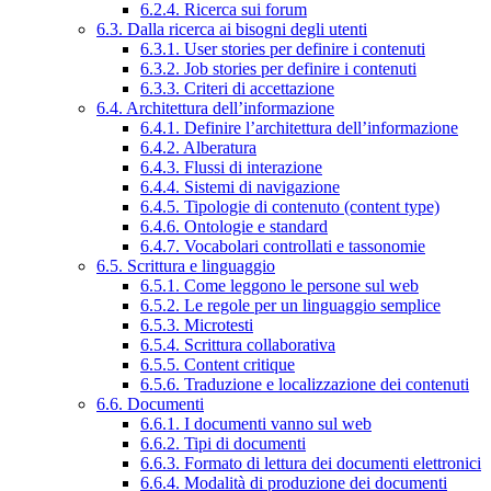
6.2.4. Ricerca sui forum
6.3. Dalla ricerca ai bisogni degli utenti
6.3.1. User stories per definire i contenuti
6.3.2. Job stories per definire i contenuti
6.3.3. Criteri di accettazione
6.4. Architettura dell’informazione
6.4.1. Definire l’architettura dell’informazione
6.4.2. Alberatura
6.4.3. Flussi di interazione
6.4.4. Sistemi di navigazione
6.4.5. Tipologie di contenuto (content type)
6.4.6. Ontologie e standard
6.4.7. Vocabolari controllati e tassonomie
6.5. Scrittura e linguaggio
6.5.1. Come leggono le persone sul web
6.5.2. Le regole per un linguaggio semplice
6.5.3. Microtesti
6.5.4. Scrittura collaborativa
6.5.5. Content critique
6.5.6. Traduzione e localizzazione dei contenuti
6.6. Documenti
6.6.1. I documenti vanno sul web
6.6.2. Tipi di documenti
6.6.3. Formato di lettura dei documenti elettronici
6.6.4. Modalità di produzione dei documenti