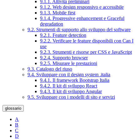
9.1.1. Attività preliminari
9.1.2. Web design responsivo e accessibile
9.1.3. Mobile first
9.1.4. Progressive enhancement e Graceful
degradation
9.2. Strumenti di supporto allo sviluppo del software
9.2.1. Feature detection
9.2.2. Verificare le feature disponibili con Can I
use
9.2.3. Strumenti e risorse per CSS e JavaScript
9.2.4. Supporto browser
9.2.5. Misurare le prestazioni
9.3. Catalogo del riuso
9.4. Sviluppare con il design system .italia
9.4.1. Il framework Bootstrap Italia
9.4.2. Il kit di sviluppo React
9.4.3. Il kit di sviluppo Angular
9.5. Sviluppare con i modelli di sito e servizi
glossario
A
B
C
D