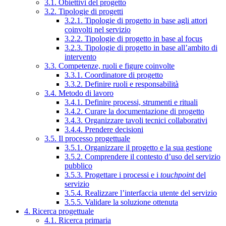
3.1. Obiettivi del progetto
3.2. Tipologie di progetti
3.2.1. Tipologie di progetto in base agli attori
coinvolti nel servizio
3.2.2. Tipologie di progetto in base al focus
3.2.3. Tipologie di progetto in base all’ambito di
intervento
3.3. Competenze, ruoli e figure coinvolte
3.3.1. Coordinatore di progetto
3.3.2. Definire ruoli e responsabilità
3.4. Metodo di lavoro
3.4.1. Definire processi, strumenti e rituali
3.4.2. Curare la documentazione di progetto
3.4.3. Organizzare tavoli tecnici collaborativi
3.4.4. Prendere decisioni
3.5. Il processo progettuale
3.5.1. Organizzare il progetto e la sua gestione
3.5.2. Comprendere il contesto d’uso del servizio
pubblico
3.5.3. Progettare i processi e i
touchpoint
del
servizio
3.5.4. Realizzare l’interfaccia utente del servizio
3.5.5. Validare la soluzione ottenuta
4. Ricerca progettuale
4.1. Ricerca primaria