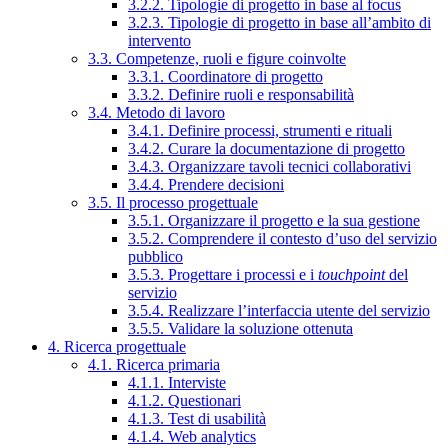
3.2.2. Tipologie di progetto in base al focus
3.2.3. Tipologie di progetto in base all’ambito di
intervento
3.3. Competenze, ruoli e figure coinvolte
3.3.1. Coordinatore di progetto
3.3.2. Definire ruoli e responsabilità
3.4. Metodo di lavoro
3.4.1. Definire processi, strumenti e rituali
3.4.2. Curare la documentazione di progetto
3.4.3. Organizzare tavoli tecnici collaborativi
3.4.4. Prendere decisioni
3.5. Il processo progettuale
3.5.1. Organizzare il progetto e la sua gestione
3.5.2. Comprendere il contesto d’uso del servizio
pubblico
3.5.3. Progettare i processi e i
touchpoint
del
servizio
3.5.4. Realizzare l’interfaccia utente del servizio
3.5.5. Validare la soluzione ottenuta
4. Ricerca progettuale
4.1. Ricerca primaria
4.1.1. Interviste
4.1.2. Questionari
4.1.3. Test di usabilità
4.1.4. Web analytics