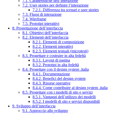
7.1. Caratteristiche dell’interazione
7.2. User stories per definire l’interazione
7.2.1. Differenza tra scenari e user stories
7.3. Flussi di interazione
7.4. Wireframe
7.5. Prototipi interattivi
8. Progettazione dell’interfaccia
8.1. Obiettivi dell’interfaccia
8.2. Elementi dell’interfaccia
8.2.1. Elementi di composizione
8.2.2. Elementi interattivi
8.2.3. Elementi testuali (microtesti)
8.3. Progettare e costruire in alta fedeltà
8.3.1. Layout di pagina
8.3.2. Prototipi in alta fedeltà
8.4. Progettare con il design system .italia
8.4.1. Documentazione
8.4.2. Benefici del design system
8.4.3. Risorse operative
8.4.4. Come contribuire al design system .italia
8.5. Progettare con i modelli di sito e servizi
8.5.1. Vantaggi dell’utilizzo dei modelli
8.5.2. I modelli di sito e servizi disponibili
9. Sviluppo dell’interfaccia
9.1. Approccio allo sviluppo