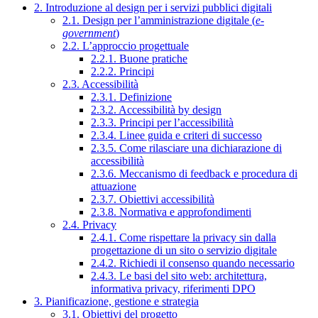
2. Introduzione al design per i servizi pubblici digitali
2.1. Design per l’amministrazione digitale (
e-
government
)
2.2. L’approccio progettuale
2.2.1. Buone pratiche
2.2.2. Principi
2.3. Accessibilità
2.3.1. Definizione
2.3.2. Accessibilità by design
2.3.3. Principi per l’accessibilità
2.3.4. Linee guida e criteri di successo
2.3.5. Come rilasciare una dichiarazione di
accessibilità
2.3.6. Meccanismo di feedback e procedura di
attuazione
2.3.7. Obiettivi accessibilità
2.3.8. Normativa e approfondimenti
2.4. Privacy
2.4.1. Come rispettare la privacy sin dalla
progettazione di un sito o servizio digitale
2.4.2. Richiedi il consenso quando necessario
2.4.3. Le basi del sito web: architettura,
informativa privacy, riferimenti DPO
3. Pianificazione, gestione e strategia
3.1. Obiettivi del progetto