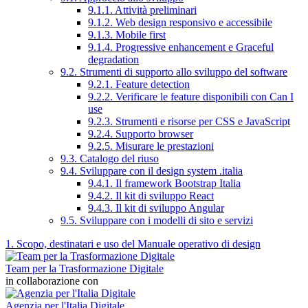
9.1.1. Attività preliminari
9.1.2. Web design responsivo e accessibile
9.1.3. Mobile first
9.1.4. Progressive enhancement e Graceful
degradation
9.2. Strumenti di supporto allo sviluppo del software
9.2.1. Feature detection
9.2.2. Verificare le feature disponibili con Can I
use
9.2.3. Strumenti e risorse per CSS e JavaScript
9.2.4. Supporto browser
9.2.5. Misurare le prestazioni
9.3. Catalogo del riuso
9.4. Sviluppare con il design system .italia
9.4.1. Il framework Bootstrap Italia
9.4.2. Il kit di sviluppo React
9.4.3. Il kit di sviluppo Angular
9.5. Sviluppare con i modelli di sito e servizi
1. Scopo, destinatari e uso del Manuale operativo di design
Team per la Trasformazione Digitale
in collaborazione con
Agenzia per l'Italia Digitale