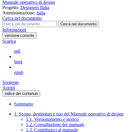
Manuale operativo di design
Progetto:
Designers Italia
Amministrazione:
italia
Cerca nel documento
Cerca nel documento
Informazioni
versione-corrente
Scarica
pdf
html
epub
Sorgente
Azioni
indice dei contenuti
Sommario
1. Scopo, destinatari e uso del Manuale operativo di design
1.1. Versionamento e storico
1.2. Consultazione del manuale
1.3. Contribuisci al manuale