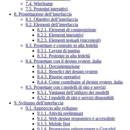
7.4. Wireframe
7.5. Prototipi interattivi
8. Progettazione dell’interfaccia
8.1. Obiettivi dell’interfaccia
8.2. Elementi dell’interfaccia
8.2.1. Elementi di composizione
8.2.2. Elementi interattivi
8.2.3. Elementi testuali (microtesti)
8.3. Progettare e costruire in alta fedeltà
8.3.1. Layout di pagina
8.3.2. Prototipi in alta fedeltà
8.4. Progettare con il design system .italia
8.4.1. Documentazione
8.4.2. Benefici del design system
8.4.3. Risorse operative
8.4.4. Come contribuire al design system .italia
8.5. Progettare con i modelli di sito e servizi
8.5.1. Vantaggi dell’utilizzo dei modelli
8.5.2. I modelli di sito e servizi disponibili
9. Sviluppo dell’interfaccia
9.1. Approccio allo sviluppo
9.1.1. Attività preliminari
9.1.2. Web design responsivo e accessibile
9.1.3. Mobile first
9.1.4. Progressive enhancement e Graceful