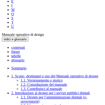
E
I
M
O
S
T
U
Manuale operativo di design
indici e glossario
contenuti
figure
tabelle
glossario
Sommario
1. Scopo, destinatari e uso del Manuale operativo di design
1.1. Versionamento e storico
1.2. Consultazione del manuale
1.3. Contribuisci al manuale
2. Introduzione al design per i servizi pubblici digitali
2.1. Design per l’amministrazione digitale (
e-
government
)