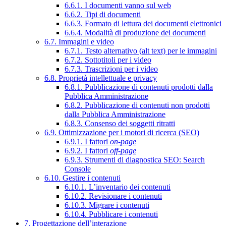
6.6.1. I documenti vanno sul web
6.6.2. Tipi di documenti
6.6.3. Formato di lettura dei documenti elettronici
6.6.4. Modalità di produzione dei documenti
6.7. Immagini e video
6.7.1. Testo alternativo (alt text) per le immagini
6.7.2. Sottotitoli per i video
6.7.3. Trascrizioni per i video
6.8. Proprietà intellettuale e privacy
6.8.1. Pubblicazione di contenuti prodotti dalla
Pubblica Amministrazione
6.8.2. Pubblicazione di contenuti non prodotti
dalla Pubblica Amministrazione
6.8.3. Consenso dei soggetti ritratti
6.9. Ottimizzazione per i motori di ricerca (SEO)
6.9.1. I fattori
on-page
6.9.2. I fattori
off-page
6.9.3. Strumenti di diagnostica SEO: Search
Console
6.10. Gestire i contenuti
6.10.1. L’inventario dei contenuti
6.10.2. Revisionare i contenuti
6.10.3. Migrare i contenuti
6.10.4. Pubblicare i contenuti
7. Progettazione dell’interazione