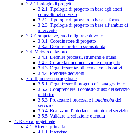
3.2. Tipologie di progetti
3.2.1. Tipologie di progetto in base agli attori
coinvolti nel servizio
3.2.2. Tipologie di progetto in base al focus
3.2.3. Tipologie di progetto in base all’ambito di
intervento
3.3. Competenze, ruoli e figure coinvolte
3.3.1. Coordinatore di progetto
3.3.2. Definire ruoli e responsabilità
3.4. Metodo di lavoro
3.4.1. Definire processi, strumenti e rituali
3.4.2. Curare la documentazione di progetto
3.4.3. Organizzare tavoli tecnici collaborativi
3.4.4. Prendere decisioni
3.5. Il processo progettuale
3.5.1. Organizzare il progetto e la sua gestione
3.5.2. Comprendere il contesto d’uso del servizio
pubblico
3.5.3. Progettare i processi e i
touchpoint
del
servizio
3.5.4. Realizzare l’interfaccia utente del servizio
3.5.5. Validare la soluzione ottenuta
4. Ricerca progettuale
4.1. Ricerca primaria
4.1.1. Interviste