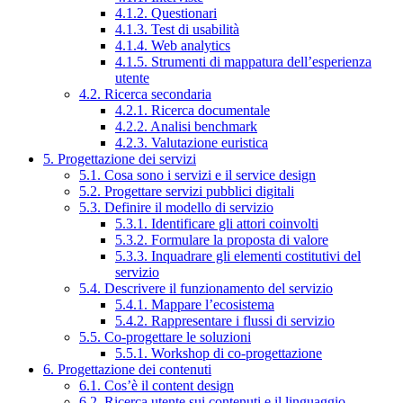
4.1.2. Questionari
4.1.3. Test di usabilità
4.1.4. Web analytics
4.1.5. Strumenti di mappatura dell’esperienza
utente
4.2. Ricerca secondaria
4.2.1. Ricerca documentale
4.2.2. Analisi benchmark
4.2.3. Valutazione euristica
5. Progettazione dei servizi
5.1. Cosa sono i servizi e il service design
5.2. Progettare servizi pubblici digitali
5.3. Definire il modello di servizio
5.3.1. Identificare gli attori coinvolti
5.3.2. Formulare la proposta di valore
5.3.3. Inquadrare gli elementi costitutivi del
servizio
5.4. Descrivere il funzionamento del servizio
5.4.1. Mappare l’ecosistema
5.4.2. Rappresentare i flussi di servizio
5.5. Co-progettare le soluzioni
5.5.1. Workshop di co-progettazione
6. Progettazione dei contenuti
6.1. Cos’è il content design
6.2. Ricerca utente sui contenuti e il linguaggio