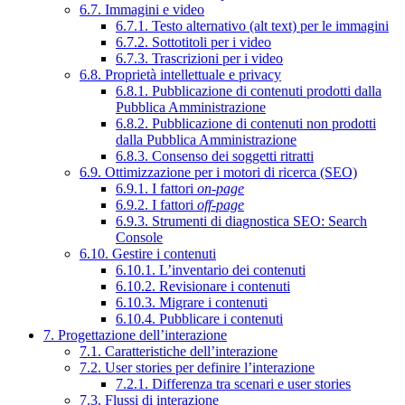
6.7. Immagini e video
6.7.1. Testo alternativo (alt text) per le immagini
6.7.2. Sottotitoli per i video
6.7.3. Trascrizioni per i video
6.8. Proprietà intellettuale e privacy
6.8.1. Pubblicazione di contenuti prodotti dalla
Pubblica Amministrazione
6.8.2. Pubblicazione di contenuti non prodotti
dalla Pubblica Amministrazione
6.8.3. Consenso dei soggetti ritratti
6.9. Ottimizzazione per i motori di ricerca (SEO)
6.9.1. I fattori
on-page
6.9.2. I fattori
off-page
6.9.3. Strumenti di diagnostica SEO: Search
Console
6.10. Gestire i contenuti
6.10.1. L’inventario dei contenuti
6.10.2. Revisionare i contenuti
6.10.3. Migrare i contenuti
6.10.4. Pubblicare i contenuti
7. Progettazione dell’interazione
7.1. Caratteristiche dell’interazione
7.2. User stories per definire l’interazione
7.2.1. Differenza tra scenari e user stories
7.3. Flussi di interazione