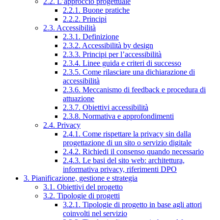
2.2. L’approccio progettuale
2.2.1. Buone pratiche
2.2.2. Principi
2.3. Accessibilità
2.3.1. Definizione
2.3.2. Accessibilità by design
2.3.3. Principi per l’accessibilità
2.3.4. Linee guida e criteri di successo
2.3.5. Come rilasciare una dichiarazione di
accessibilità
2.3.6. Meccanismo di feedback e procedura di
attuazione
2.3.7. Obiettivi accessibilità
2.3.8. Normativa e approfondimenti
2.4. Privacy
2.4.1. Come rispettare la privacy sin dalla
progettazione di un sito o servizio digitale
2.4.2. Richiedi il consenso quando necessario
2.4.3. Le basi del sito web: architettura,
informativa privacy, riferimenti DPO
3. Pianificazione, gestione e strategia
3.1. Obiettivi del progetto
3.2. Tipologie di progetti
3.2.1. Tipologie di progetto in base agli attori
coinvolti nel servizio