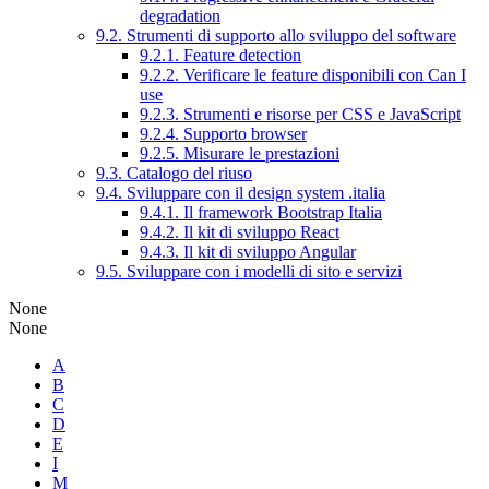
degradation
9.2. Strumenti di supporto allo sviluppo del software
9.2.1. Feature detection
9.2.2. Verificare le feature disponibili con Can I
use
9.2.3. Strumenti e risorse per CSS e JavaScript
9.2.4. Supporto browser
9.2.5. Misurare le prestazioni
9.3. Catalogo del riuso
9.4. Sviluppare con il design system .italia
9.4.1. Il framework Bootstrap Italia
9.4.2. Il kit di sviluppo React
9.4.3. Il kit di sviluppo Angular
9.5. Sviluppare con i modelli di sito e servizi
None
None
A
B
C
D
E
I
M