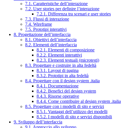
7.1. Caratteristiche dell’interazione
7.2. User stories per definire l’interazione
7.2.1. Differenza tra scenari e user stories
7.3. Flussi di interazione
7.4. Wireframe
7.5. Prototipi interattivi
8. Progettazione dell’interfaccia
8.1. Obiettivi dell’interfaccia
8.2. Elementi dell’interfaccia
8.2.1. Elementi di composizione
8.2.2. Elementi interattivi
8.2.3. Elementi testuali (microtesti)
8.3. Progettare e costruire in alta fedeltà
8.3.1. Layout di pagina
8.3.2. Prototipi in alta fedeltà
8.4. Progettare con il design system .italia
8.4.1. Documentazione
8.4.2. Benefici del design system
8.4.3. Risorse operative
8.4.4. Come contribuire al design system .italia
8.5. Progettare con i modelli di sito e servizi
8.5.1. Vantaggi dell’utilizzo dei modelli
8.5.2. I modelli di sito e servizi disponibili
9. Sviluppo dell’interfaccia
9.1. Approccio allo sviluppo