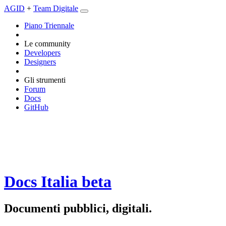
AGID
+
Team Digitale
Piano Triennale
Le community
Developers
Designers
Gli strumenti
Forum
Docs
GitHub
Docs Italia
beta
Documenti pubblici, digitali.