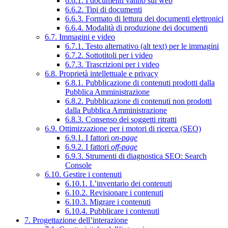
6.6.1. I documenti vanno sul web
6.6.2. Tipi di documenti
6.6.3. Formato di lettura dei documenti elettronici
6.6.4. Modalità di produzione dei documenti
6.7. Immagini e video
6.7.1. Testo alternativo (alt text) per le immagini
6.7.2. Sottotitoli per i video
6.7.3. Trascrizioni per i video
6.8. Proprietà intellettuale e privacy
6.8.1. Pubblicazione di contenuti prodotti dalla
Pubblica Amministrazione
6.8.2. Pubblicazione di contenuti non prodotti
dalla Pubblica Amministrazione
6.8.3. Consenso dei soggetti ritratti
6.9. Ottimizzazione per i motori di ricerca (SEO)
6.9.1. I fattori
on-page
6.9.2. I fattori
off-page
6.9.3. Strumenti di diagnostica SEO: Search
Console
6.10. Gestire i contenuti
6.10.1. L’inventario dei contenuti
6.10.2. Revisionare i contenuti
6.10.3. Migrare i contenuti
6.10.4. Pubblicare i contenuti
7. Progettazione dell’interazione