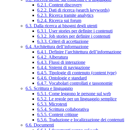
6.2.1. Content discovery
6.2.2. Dati di ricerca (search keywords)
6.2.3. Ricerca tramite analytics
6.2.4. Ricerca sui forum
6.3. Dalla ricerca ai bisogni degli utenti
6.3.1. User stories per definire i contenuti
6.3.2. Job stories per definire i contenuti
6.3.3. Criteri di accettazione
6.4. Architettura dell’informazione
6.4.1. Definire l’architettura dell’informazione
6.4.2. Alberatura
6.4.3. Flussi di interazione
6.4.4. Sistemi di navigazione
6.4.5. Tipologie di contenuto (content type)
6.4.6. Ontologie e standard
6.4.7. Vocabolari controllati e tassonomie
6.5. Scrittura e linguaggio
6.5.1. Come leggono le persone sul web
6.5.2. Le regole per un linguaggio semplice
6.5.3. Microtesti
6.5.4. Scrittura collaborativa
6.5.5. Content critique
6.5.6. Traduzione e localizzazione dei contenuti
6.6. Documenti