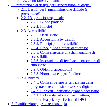
1.3. Contribuisci al manuale
2. Introduzione al design per i servizi pubblici digitali
2.1. Design per l’amministrazione digitale (
e-
government
)
2.2. L’approccio progettuale
2.2.1. Buone pratiche
2.2.2. Principi
2.3. Accessibilità
2.3.1. Definizione
2.3.2. Accessibilità by design
2.3.3. Principi per l’accessibilità
2.3.4. Linee guida e criteri di successo
2.3.5. Come rilasciare una dichiarazione di
accessibilità
2.3.6. Meccanismo di feedback e procedura di
attuazione
2.3.7. Obiettivi accessibilità
2.3.8. Normativa e approfondimenti
2.4. Privacy
2.4.1. Come rispettare la privacy sin dalla
progettazione di un sito o servizio digitale
2.4.2. Richiedi il consenso quando necessario
2.4.3. Le basi del sito web: architettura,
informativa privacy, riferimenti DPO
3. Pianificazione, gestione e strategia