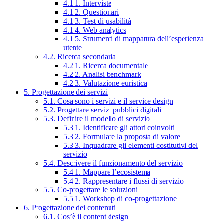
4.1.1. Interviste
4.1.2. Questionari
4.1.3. Test di usabilità
4.1.4. Web analytics
4.1.5. Strumenti di mappatura dell’esperienza
utente
4.2. Ricerca secondaria
4.2.1. Ricerca documentale
4.2.2. Analisi benchmark
4.2.3. Valutazione euristica
5. Progettazione dei servizi
5.1. Cosa sono i servizi e il service design
5.2. Progettare servizi pubblici digitali
5.3. Definire il modello di servizio
5.3.1. Identificare gli attori coinvolti
5.3.2. Formulare la proposta di valore
5.3.3. Inquadrare gli elementi costitutivi del
servizio
5.4. Descrivere il funzionamento del servizio
5.4.1. Mappare l’ecosistema
5.4.2. Rappresentare i flussi di servizio
5.5. Co-progettare le soluzioni
5.5.1. Workshop di co-progettazione
6. Progettazione dei contenuti
6.1. Cos’è il content design