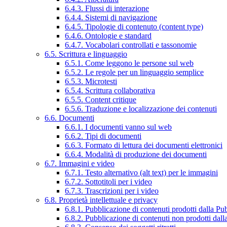
6.4.3. Flussi di interazione
6.4.4. Sistemi di navigazione
6.4.5. Tipologie di contenuto (content type)
6.4.6. Ontologie e standard
6.4.7. Vocabolari controllati e tassonomie
6.5. Scrittura e linguaggio
6.5.1. Come leggono le persone sul web
6.5.2. Le regole per un linguaggio semplice
6.5.3. Microtesti
6.5.4. Scrittura collaborativa
6.5.5. Content critique
6.5.6. Traduzione e localizzazione dei contenuti
6.6. Documenti
6.6.1. I documenti vanno sul web
6.6.2. Tipi di documenti
6.6.3. Formato di lettura dei documenti elettronici
6.6.4. Modalità di produzione dei documenti
6.7. Immagini e video
6.7.1. Testo alternativo (alt text) per le immagini
6.7.2. Sottotitoli per i video
6.7.3. Trascrizioni per i video
6.8. Proprietà intellettuale e privacy
6.8.1. Pubblicazione di contenuti prodotti dalla P
6.8.2. Pubblicazione di contenuti non prodotti dal