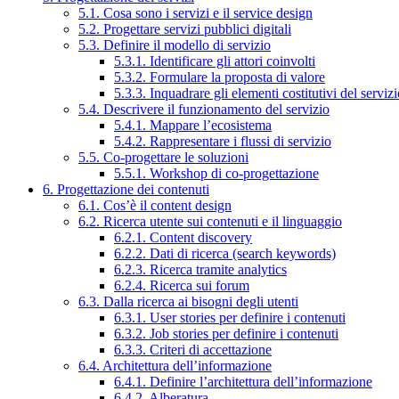
5.1. Cosa sono i servizi e il service design
5.2. Progettare servizi pubblici digitali
5.3. Definire il modello di servizio
5.3.1. Identificare gli attori coinvolti
5.3.2. Formulare la proposta di valore
5.3.3. Inquadrare gli elementi costitutivi del serviz
5.4. Descrivere il funzionamento del servizio
5.4.1. Mappare l’ecosistema
5.4.2. Rappresentare i flussi di servizio
5.5. Co-progettare le soluzioni
5.5.1. Workshop di co-progettazione
6. Progettazione dei contenuti
6.1. Cos’è il content design
6.2. Ricerca utente sui contenuti e il linguaggio
6.2.1. Content discovery
6.2.2. Dati di ricerca (search keywords)
6.2.3. Ricerca tramite analytics
6.2.4. Ricerca sui forum
6.3. Dalla ricerca ai bisogni degli utenti
6.3.1. User stories per definire i contenuti
6.3.2. Job stories per definire i contenuti
6.3.3. Criteri di accettazione
6.4. Architettura dell’informazione
6.4.1. Definire l’architettura dell’informazione
6.4.2. Alberatura