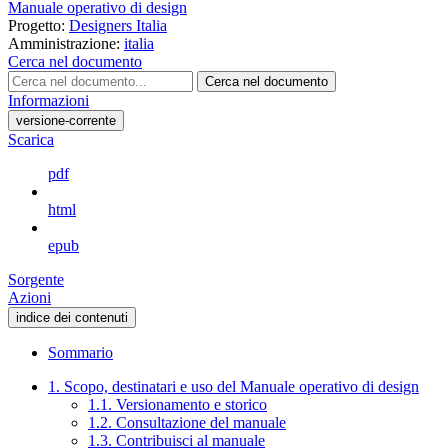
Manuale operativo di design
Progetto:
Designers Italia
Amministrazione:
italia
Cerca nel documento
Cerca nel documento
Informazioni
versione-corrente
Scarica
pdf
html
epub
Sorgente
Azioni
indice dei contenuti
Sommario
1. Scopo, destinatari e uso del Manuale operativo di design
1.1. Versionamento e storico
1.2. Consultazione del manuale
1.3. Contribuisci al manuale