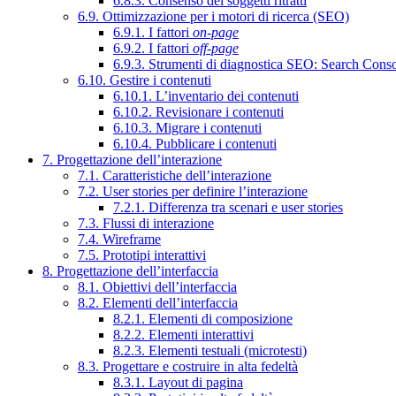
6.8.3. Consenso dei soggetti ritratti
6.9. Ottimizzazione per i motori di ricerca (SEO)
6.9.1. I fattori
on-page
6.9.2. I fattori
off-page
6.9.3. Strumenti di diagnostica SEO: Search Cons
6.10. Gestire i contenuti
6.10.1. L’inventario dei contenuti
6.10.2. Revisionare i contenuti
6.10.3. Migrare i contenuti
6.10.4. Pubblicare i contenuti
7. Progettazione dell’interazione
7.1. Caratteristiche dell’interazione
7.2. User stories per definire l’interazione
7.2.1. Differenza tra scenari e user stories
7.3. Flussi di interazione
7.4. Wireframe
7.5. Prototipi interattivi
8. Progettazione dell’interfaccia
8.1. Obiettivi dell’interfaccia
8.2. Elementi dell’interfaccia
8.2.1. Elementi di composizione
8.2.2. Elementi interattivi
8.2.3. Elementi testuali (microtesti)
8.3. Progettare e costruire in alta fedeltà
8.3.1. Layout di pagina