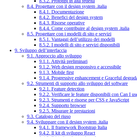
8.3.2. Prototipi in alta fedeltà
8.4. Progettare con il design system .italia
8.4.1. Documentazione
8.4.2. Benefici del design system
8.4.3. Risorse operative
8.4.4. Come contribuire al design system .italia
8.5. Progettare con i modelli di sito e servizi
8.5.1. Vantaggi dell’utilizzo dei modelli
8.5.2. I modelli di sito e servizi disponibili
9. Sviluppo dell’interfaccia
9.1. Approccio allo sviluppo
9.1.1. Attività preliminari
9.1.2. Web design responsivo e accessibile
9.1.3. Mobile first
9.1.4. Progressive enhancement e Graceful degrad
9.2. Strumenti di supporto allo sviluppo del software
9.2.1. Feature detection
9.2.2. Verificare le feature disponibili con Can I us
9.2.3. Strumenti e risorse per CSS e JavaScript
9.2.4. Supporto browser
9.2.5. Misurare le prestazioni
9.3. Catalogo del riuso
9.4. Sviluppare con il design system .italia
9.4.1. Il framework Bootstrap Italia
9.4.2. Il kit di sviluppo React