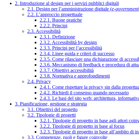
2. Introduzione al design per i servizi pubblici digitali
2.1. Design per l’amministrazione digitale (
e-government
2.2. L’approccio progettuale
2.2.1. Buone pratiche
2.2.2. Principi
2.3. Accessibilità
2.3.1. Definizione
2.3.2. Accessibilità by design
2.3.3. Principi per l’accessibilità
2.3.4. Linee guida e criteri di successo
2.3.5. Come rilasciare una dichiarazione di accessib
2.3.6. Meccanismo di feedback e procedura di attu
2.3.7. Obiettivi accessibilità
2.3.8. Normativa e approfondimenti
2.4. Privacy
2.4.1. Come rispettare la privacy sin dalla progettaz
2.4.2. Richiedi il consenso quando necessario
2.4.3. Le basi del sito web: architettura, informati
3. Pianificazione, gestione e strategia
3.1. Obiettivi del progetto
3.2. Tipologie di progetti
3.2.1. Tipologie di progetto in base agli attori coinv
3.2.2. Tipologie di progetto in base al focus
3.2.3. Tipologie di progetto in base all’ambito di i
3.3. Competenze, ruoli e figure coinvolte