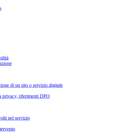
)
ilità
azione
ione di un sito o servizio digitale
va privacy, riferimenti DPO
olti nel servizio
ntervento