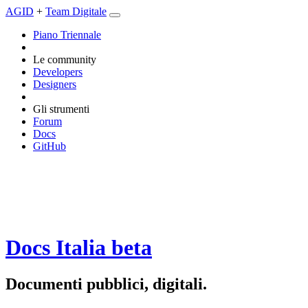
AGID
+
Team Digitale
Piano Triennale
Le community
Developers
Designers
Gli strumenti
Forum
Docs
GitHub
Docs Italia
beta
Documenti pubblici, digitali.