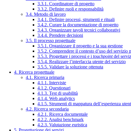
3.3.1. Coordinatore di progetto
3.3.2. Definire ruoli e responsabilità
3.4. Metodo di lavoro
3.4.1. Definire processi, strumenti e rituali
3.4.2. Curare la documentazione di progetto
3.4.3. Organizzare tavoli tecnici collaborativi
3.4.4. Prendere decisioni
3.5. Il processo progettuale
3.5.1. Organizzare il progetto e la sua gestione
3.5.2. Comprendere il contesto d’uso del servizio 
3.5.3. Progettare i processi e i
touchpoint
del servi
3.5.4. Realizzare l’interfaccia utente del servizio
3.5.5. Validare la soluzione ottenuta
4. Ricerca progettuale
4.1. Ricerca primaria
4.1.1. Interviste
4.1.2. Questionari
4.1.3. Test di usabilità
4.1.4. Web analytics
4.1.5. Strumenti di mappatura dell’esperienza uten
4.2. Ricerca secondaria
4.2.1. Ricerca documentale
4.2.2. Analisi benchmark
4.2.3. Valutazione euristica
5. Progettazione dei servizi