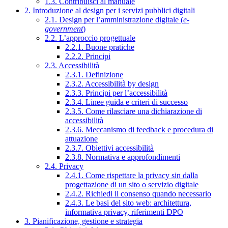
1.3. Contribuisci al manuale
2. Introduzione al design per i servizi pubblici digitali
2.1. Design per l’amministrazione digitale (
e-
government
)
2.2. L’approccio progettuale
2.2.1. Buone pratiche
2.2.2. Principi
2.3. Accessibilità
2.3.1. Definizione
2.3.2. Accessibilità by design
2.3.3. Principi per l’accessibilità
2.3.4. Linee guida e criteri di successo
2.3.5. Come rilasciare una dichiarazione di
accessibilità
2.3.6. Meccanismo di feedback e procedura di
attuazione
2.3.7. Obiettivi accessibilità
2.3.8. Normativa e approfondimenti
2.4. Privacy
2.4.1. Come rispettare la privacy sin dalla
progettazione di un sito o servizio digitale
2.4.2. Richiedi il consenso quando necessario
2.4.3. Le basi del sito web: architettura,
informativa privacy, riferimenti DPO
3. Pianificazione, gestione e strategia