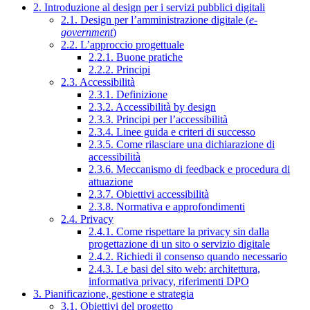
2. Introduzione al design per i servizi pubblici digitali
2.1. Design per l’amministrazione digitale (
e-
government
)
2.2. L’approccio progettuale
2.2.1. Buone pratiche
2.2.2. Principi
2.3. Accessibilità
2.3.1. Definizione
2.3.2. Accessibilità by design
2.3.3. Principi per l’accessibilità
2.3.4. Linee guida e criteri di successo
2.3.5. Come rilasciare una dichiarazione di
accessibilità
2.3.6. Meccanismo di feedback e procedura di
attuazione
2.3.7. Obiettivi accessibilità
2.3.8. Normativa e approfondimenti
2.4. Privacy
2.4.1. Come rispettare la privacy sin dalla
progettazione di un sito o servizio digitale
2.4.2. Richiedi il consenso quando necessario
2.4.3. Le basi del sito web: architettura,
informativa privacy, riferimenti DPO
3. Pianificazione, gestione e strategia
3.1. Obiettivi del progetto