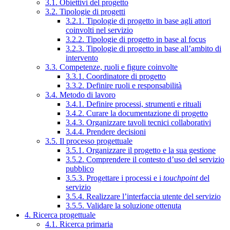
3.1. Obiettivi del progetto
3.2. Tipologie di progetti
3.2.1. Tipologie di progetto in base agli attori
coinvolti nel servizio
3.2.2. Tipologie di progetto in base al focus
3.2.3. Tipologie di progetto in base all’ambito di
intervento
3.3. Competenze, ruoli e figure coinvolte
3.3.1. Coordinatore di progetto
3.3.2. Definire ruoli e responsabilità
3.4. Metodo di lavoro
3.4.1. Definire processi, strumenti e rituali
3.4.2. Curare la documentazione di progetto
3.4.3. Organizzare tavoli tecnici collaborativi
3.4.4. Prendere decisioni
3.5. Il processo progettuale
3.5.1. Organizzare il progetto e la sua gestione
3.5.2. Comprendere il contesto d’uso del servizio
pubblico
3.5.3. Progettare i processi e i
touchpoint
del
servizio
3.5.4. Realizzare l’interfaccia utente del servizio
3.5.5. Validare la soluzione ottenuta
4. Ricerca progettuale
4.1. Ricerca primaria