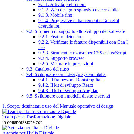
9.1.1. Attività preliminari
9.1.2. Web design responsivo e accessibile
9.1.3. Mobile first
9.1.4. Progressive enhancement e Graceful
degradation
9.2. Strumenti di supporto allo sviluppo del software
9.2.1. Feature detection
9.2.2. Verificare le feature disponibili con Can I
use
9.2.3. Strumenti e risorse per CSS e JavaScript
9.2.4. Supporto browser
9.2.5. Misurare le prestazioni
9.3. Catalogo del riuso
9.4. Sviluppare con il design system .italia
9.4.1. Il framework Bootstrap Italia
9.4.2. Il kit di sviluppo React
9.4.3. Il kit di sviluppo Angular
9.5. Sviluppare con i modelli di sito e servizi
1. Scopo, destinatari e uso del Manuale operativo di design
Team per la Trasformazione Digitale
in collaborazione con
Agenzia per l'Italia Digitale