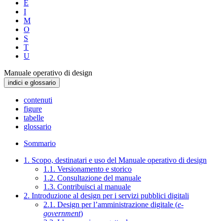
E
I
M
O
S
T
U
Manuale operativo di design
indici e glossario
contenuti
figure
tabelle
glossario
Sommario
1. Scopo, destinatari e uso del Manuale operativo di design
1.1. Versionamento e storico
1.2. Consultazione del manuale
1.3. Contribuisci al manuale
2. Introduzione al design per i servizi pubblici digitali
2.1. Design per l’amministrazione digitale (
e-
government
)