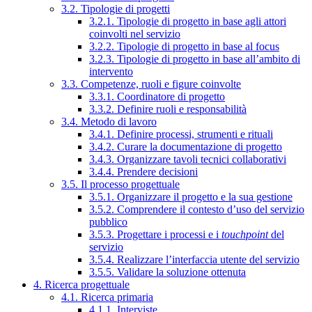
3.2. Tipologie di progetti
3.2.1. Tipologie di progetto in base agli attori
coinvolti nel servizio
3.2.2. Tipologie di progetto in base al focus
3.2.3. Tipologie di progetto in base all’ambito di
intervento
3.3. Competenze, ruoli e figure coinvolte
3.3.1. Coordinatore di progetto
3.3.2. Definire ruoli e responsabilità
3.4. Metodo di lavoro
3.4.1. Definire processi, strumenti e rituali
3.4.2. Curare la documentazione di progetto
3.4.3. Organizzare tavoli tecnici collaborativi
3.4.4. Prendere decisioni
3.5. Il processo progettuale
3.5.1. Organizzare il progetto e la sua gestione
3.5.2. Comprendere il contesto d’uso del servizio
pubblico
3.5.3. Progettare i processi e i
touchpoint
del
servizio
3.5.4. Realizzare l’interfaccia utente del servizio
3.5.5. Validare la soluzione ottenuta
4. Ricerca progettuale
4.1. Ricerca primaria
4.1.1. Interviste