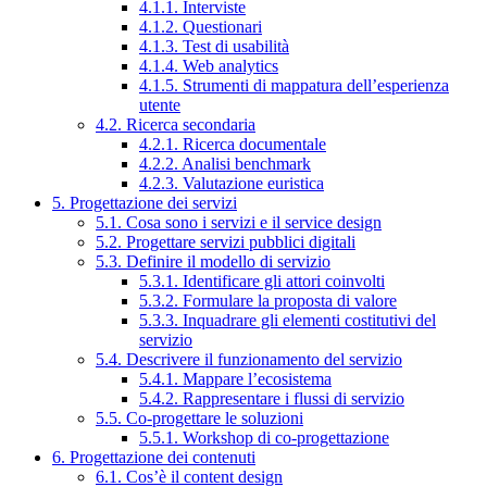
4.1.1. Interviste
4.1.2. Questionari
4.1.3. Test di usabilità
4.1.4. Web analytics
4.1.5. Strumenti di mappatura dell’esperienza
utente
4.2. Ricerca secondaria
4.2.1. Ricerca documentale
4.2.2. Analisi benchmark
4.2.3. Valutazione euristica
5. Progettazione dei servizi
5.1. Cosa sono i servizi e il service design
5.2. Progettare servizi pubblici digitali
5.3. Definire il modello di servizio
5.3.1. Identificare gli attori coinvolti
5.3.2. Formulare la proposta di valore
5.3.3. Inquadrare gli elementi costitutivi del
servizio
5.4. Descrivere il funzionamento del servizio
5.4.1. Mappare l’ecosistema
5.4.2. Rappresentare i flussi di servizio
5.5. Co-progettare le soluzioni
5.5.1. Workshop di co-progettazione
6. Progettazione dei contenuti
6.1. Cos’è il content design