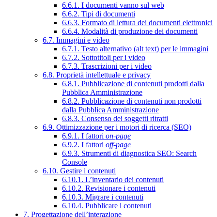
6.6.1. I documenti vanno sul web
6.6.2. Tipi di documenti
6.6.3. Formato di lettura dei documenti elettronici
6.6.4. Modalità di produzione dei documenti
6.7. Immagini e video
6.7.1. Testo alternativo (alt text) per le immagini
6.7.2. Sottotitoli per i video
6.7.3. Trascrizioni per i video
6.8. Proprietà intellettuale e privacy
6.8.1. Pubblicazione di contenuti prodotti dalla
Pubblica Amministrazione
6.8.2. Pubblicazione di contenuti non prodotti
dalla Pubblica Amministrazione
6.8.3. Consenso dei soggetti ritratti
6.9. Ottimizzazione per i motori di ricerca (SEO)
6.9.1. I fattori
on-page
6.9.2. I fattori
off-page
6.9.3. Strumenti di diagnostica SEO: Search
Console
6.10. Gestire i contenuti
6.10.1. L’inventario dei contenuti
6.10.2. Revisionare i contenuti
6.10.3. Migrare i contenuti
6.10.4. Pubblicare i contenuti
7. Progettazione dell’interazione