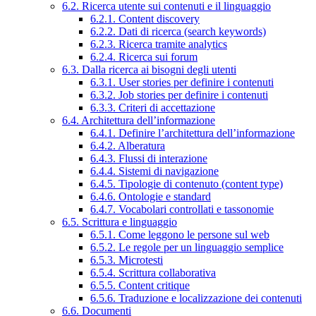
6.2. Ricerca utente sui contenuti e il linguaggio
6.2.1. Content discovery
6.2.2. Dati di ricerca (search keywords)
6.2.3. Ricerca tramite analytics
6.2.4. Ricerca sui forum
6.3. Dalla ricerca ai bisogni degli utenti
6.3.1. User stories per definire i contenuti
6.3.2. Job stories per definire i contenuti
6.3.3. Criteri di accettazione
6.4. Architettura dell’informazione
6.4.1. Definire l’architettura dell’informazione
6.4.2. Alberatura
6.4.3. Flussi di interazione
6.4.4. Sistemi di navigazione
6.4.5. Tipologie di contenuto (content type)
6.4.6. Ontologie e standard
6.4.7. Vocabolari controllati e tassonomie
6.5. Scrittura e linguaggio
6.5.1. Come leggono le persone sul web
6.5.2. Le regole per un linguaggio semplice
6.5.3. Microtesti
6.5.4. Scrittura collaborativa
6.5.5. Content critique
6.5.6. Traduzione e localizzazione dei contenuti
6.6. Documenti