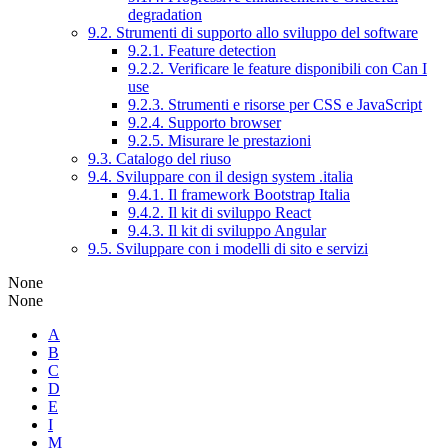
degradation
9.2. Strumenti di supporto allo sviluppo del software
9.2.1. Feature detection
9.2.2. Verificare le feature disponibili con Can I
use
9.2.3. Strumenti e risorse per CSS e JavaScript
9.2.4. Supporto browser
9.2.5. Misurare le prestazioni
9.3. Catalogo del riuso
9.4. Sviluppare con il design system .italia
9.4.1. Il framework Bootstrap Italia
9.4.2. Il kit di sviluppo React
9.4.3. Il kit di sviluppo Angular
9.5. Sviluppare con i modelli di sito e servizi
None
None
A
B
C
D
E
I
M