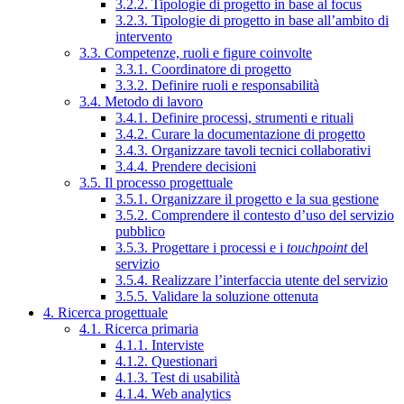
3.2.2. Tipologie di progetto in base al focus
3.2.3. Tipologie di progetto in base all’ambito di
intervento
3.3. Competenze, ruoli e figure coinvolte
3.3.1. Coordinatore di progetto
3.3.2. Definire ruoli e responsabilità
3.4. Metodo di lavoro
3.4.1. Definire processi, strumenti e rituali
3.4.2. Curare la documentazione di progetto
3.4.3. Organizzare tavoli tecnici collaborativi
3.4.4. Prendere decisioni
3.5. Il processo progettuale
3.5.1. Organizzare il progetto e la sua gestione
3.5.2. Comprendere il contesto d’uso del servizio
pubblico
3.5.3. Progettare i processi e i
touchpoint
del
servizio
3.5.4. Realizzare l’interfaccia utente del servizio
3.5.5. Validare la soluzione ottenuta
4. Ricerca progettuale
4.1. Ricerca primaria
4.1.1. Interviste
4.1.2. Questionari
4.1.3. Test di usabilità
4.1.4. Web analytics