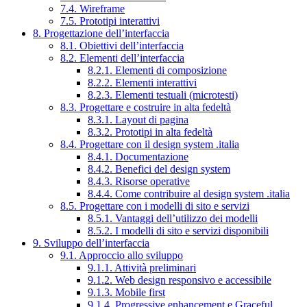
7.4. Wireframe
7.5. Prototipi interattivi
8. Progettazione dell’interfaccia
8.1. Obiettivi dell’interfaccia
8.2. Elementi dell’interfaccia
8.2.1. Elementi di composizione
8.2.2. Elementi interattivi
8.2.3. Elementi testuali (microtesti)
8.3. Progettare e costruire in alta fedeltà
8.3.1. Layout di pagina
8.3.2. Prototipi in alta fedeltà
8.4. Progettare con il design system .italia
8.4.1. Documentazione
8.4.2. Benefici del design system
8.4.3. Risorse operative
8.4.4. Come contribuire al design system .italia
8.5. Progettare con i modelli di sito e servizi
8.5.1. Vantaggi dell’utilizzo dei modelli
8.5.2. I modelli di sito e servizi disponibili
9. Sviluppo dell’interfaccia
9.1. Approccio allo sviluppo
9.1.1. Attività preliminari
9.1.2. Web design responsivo e accessibile
9.1.3. Mobile first
9.1.4. Progressive enhancement e Graceful