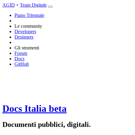
AGID
+
Team Digitale
Piano Triennale
Le community
Developers
Designers
Gli strumenti
Forum
Docs
GitHub
Docs Italia
beta
Documenti pubblici, digitali.