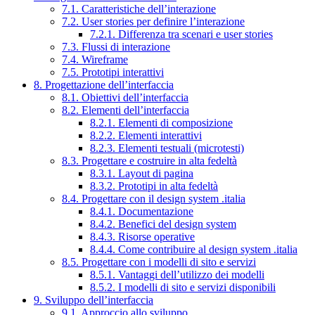
7.1. Caratteristiche dell’interazione
7.2. User stories per definire l’interazione
7.2.1. Differenza tra scenari e user stories
7.3. Flussi di interazione
7.4. Wireframe
7.5. Prototipi interattivi
8. Progettazione dell’interfaccia
8.1. Obiettivi dell’interfaccia
8.2. Elementi dell’interfaccia
8.2.1. Elementi di composizione
8.2.2. Elementi interattivi
8.2.3. Elementi testuali (microtesti)
8.3. Progettare e costruire in alta fedeltà
8.3.1. Layout di pagina
8.3.2. Prototipi in alta fedeltà
8.4. Progettare con il design system .italia
8.4.1. Documentazione
8.4.2. Benefici del design system
8.4.3. Risorse operative
8.4.4. Come contribuire al design system .italia
8.5. Progettare con i modelli di sito e servizi
8.5.1. Vantaggi dell’utilizzo dei modelli
8.5.2. I modelli di sito e servizi disponibili
9. Sviluppo dell’interfaccia
9.1. Approccio allo sviluppo