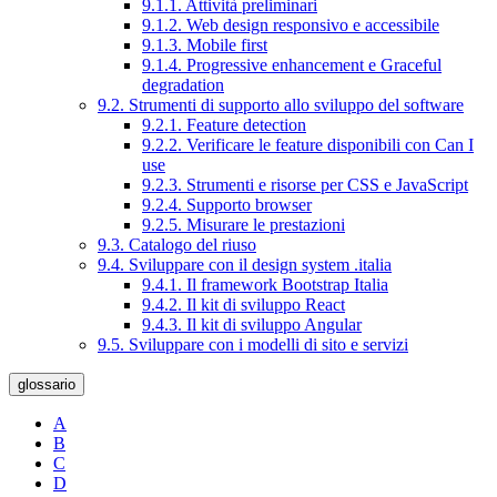
9.1.1. Attività preliminari
9.1.2. Web design responsivo e accessibile
9.1.3. Mobile first
9.1.4. Progressive enhancement e Graceful
degradation
9.2. Strumenti di supporto allo sviluppo del software
9.2.1. Feature detection
9.2.2. Verificare le feature disponibili con Can I
use
9.2.3. Strumenti e risorse per CSS e JavaScript
9.2.4. Supporto browser
9.2.5. Misurare le prestazioni
9.3. Catalogo del riuso
9.4. Sviluppare con il design system .italia
9.4.1. Il framework Bootstrap Italia
9.4.2. Il kit di sviluppo React
9.4.3. Il kit di sviluppo Angular
9.5. Sviluppare con i modelli di sito e servizi
glossario
A
B
C
D