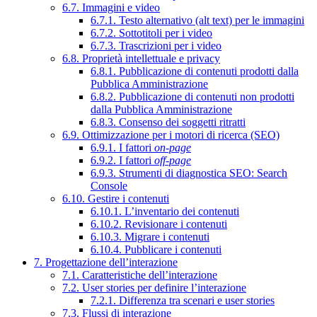
6.7. Immagini e video
6.7.1. Testo alternativo (alt text) per le immagini
6.7.2. Sottotitoli per i video
6.7.3. Trascrizioni per i video
6.8. Proprietà intellettuale e privacy
6.8.1. Pubblicazione di contenuti prodotti dalla
Pubblica Amministrazione
6.8.2. Pubblicazione di contenuti non prodotti
dalla Pubblica Amministrazione
6.8.3. Consenso dei soggetti ritratti
6.9. Ottimizzazione per i motori di ricerca (SEO)
6.9.1. I fattori
on-page
6.9.2. I fattori
off-page
6.9.3. Strumenti di diagnostica SEO: Search
Console
6.10. Gestire i contenuti
6.10.1. L’inventario dei contenuti
6.10.2. Revisionare i contenuti
6.10.3. Migrare i contenuti
6.10.4. Pubblicare i contenuti
7. Progettazione dell’interazione
7.1. Caratteristiche dell’interazione
7.2. User stories per definire l’interazione
7.2.1. Differenza tra scenari e user stories
7.3. Flussi di interazione