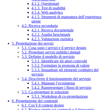
4.1.2. Questionari
4.1.3. Test di usabilità
4.1.4. Web analytics
4.1.5. Strumenti di mappatura dell’esperienza
utente
4.2. Ricerca secondaria
4.2.1. Ricerca documentale
4.2.2. Analisi benchmark
4.2.3. Valutazione euristica
5. Progettazione dei servizi
5.1. Cosa sono i servizi e il service design
5.2. Progettare servizi pubblici digitali
5.3. Definire il modello di servizio
5.3.1. Identificare gli attori coinvolti
5.3.2. Formulare la proposta di valore
5.3.3. Inquadrare gli elementi costitutivi del
servizio
5.4. Descrivere il funzionamento del servizio
5.4.1. Mappare l’ecosistema
5.4.2. Rappresentare i flussi di servizio
5.5. Co-progettare le soluzioni
5.5.1. Workshop di co-progettazione
6. Progettazione dei contenuti
6.1. Cos’è il content design
6.2. Ricerca utente sui contenuti e il linguaggio