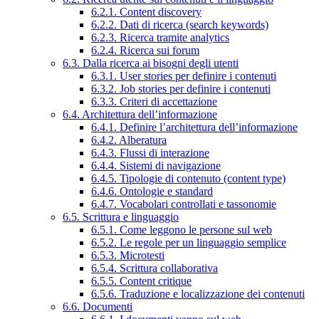
6.2.1. Content discovery
6.2.2. Dati di ricerca (search keywords)
6.2.3. Ricerca tramite analytics
6.2.4. Ricerca sui forum
6.3. Dalla ricerca ai bisogni degli utenti
6.3.1. User stories per definire i contenuti
6.3.2. Job stories per definire i contenuti
6.3.3. Criteri di accettazione
6.4. Architettura dell’informazione
6.4.1. Definire l’architettura dell’informazione
6.4.2. Alberatura
6.4.3. Flussi di interazione
6.4.4. Sistemi di navigazione
6.4.5. Tipologie di contenuto (content type)
6.4.6. Ontologie e standard
6.4.7. Vocabolari controllati e tassonomie
6.5. Scrittura e linguaggio
6.5.1. Come leggono le persone sul web
6.5.2. Le regole per un linguaggio semplice
6.5.3. Microtesti
6.5.4. Scrittura collaborativa
6.5.5. Content critique
6.5.6. Traduzione e localizzazione dei contenuti
6.6. Documenti