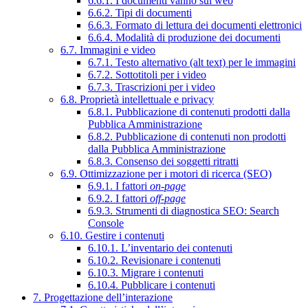
6.6.1. I documenti vanno sul web
6.6.2. Tipi di documenti
6.6.3. Formato di lettura dei documenti elettronici
6.6.4. Modalità di produzione dei documenti
6.7. Immagini e video
6.7.1. Testo alternativo (alt text) per le immagini
6.7.2. Sottotitoli per i video
6.7.3. Trascrizioni per i video
6.8. Proprietà intellettuale e privacy
6.8.1. Pubblicazione di contenuti prodotti dalla
Pubblica Amministrazione
6.8.2. Pubblicazione di contenuti non prodotti
dalla Pubblica Amministrazione
6.8.3. Consenso dei soggetti ritratti
6.9. Ottimizzazione per i motori di ricerca (SEO)
6.9.1. I fattori
on-page
6.9.2. I fattori
off-page
6.9.3. Strumenti di diagnostica SEO: Search
Console
6.10. Gestire i contenuti
6.10.1. L’inventario dei contenuti
6.10.2. Revisionare i contenuti
6.10.3. Migrare i contenuti
6.10.4. Pubblicare i contenuti
7. Progettazione dell’interazione