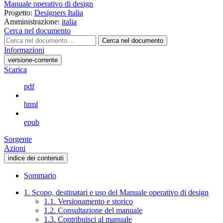
Manuale operativo di design
Progetto:
Designers Italia
Amministrazione:
italia
Cerca nel documento
Cerca nel documento
Informazioni
versione-corrente
Scarica
pdf
html
epub
Sorgente
Azioni
indice dei contenuti
Sommario
1. Scopo, destinatari e uso del Manuale operativo di design
1.1. Versionamento e storico
1.2. Consultazione del manuale
1.3. Contribuisci al manuale