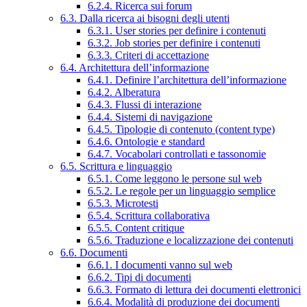
6.2.4. Ricerca sui forum
6.3. Dalla ricerca ai bisogni degli utenti
6.3.1. User stories per definire i contenuti
6.3.2. Job stories per definire i contenuti
6.3.3. Criteri di accettazione
6.4. Architettura dell’informazione
6.4.1. Definire l’architettura dell’informazione
6.4.2. Alberatura
6.4.3. Flussi di interazione
6.4.4. Sistemi di navigazione
6.4.5. Tipologie di contenuto (content type)
6.4.6. Ontologie e standard
6.4.7. Vocabolari controllati e tassonomie
6.5. Scrittura e linguaggio
6.5.1. Come leggono le persone sul web
6.5.2. Le regole per un linguaggio semplice
6.5.3. Microtesti
6.5.4. Scrittura collaborativa
6.5.5. Content critique
6.5.6. Traduzione e localizzazione dei contenuti
6.6. Documenti
6.6.1. I documenti vanno sul web
6.6.2. Tipi di documenti
6.6.3. Formato di lettura dei documenti elettronici
6.6.4. Modalità di produzione dei documenti