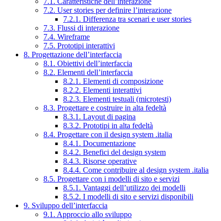
7.1. Caratteristiche dell’interazione
7.2. User stories per definire l’interazione
7.2.1. Differenza tra scenari e user stories
7.3. Flussi di interazione
7.4. Wireframe
7.5. Prototipi interattivi
8. Progettazione dell’interfaccia
8.1. Obiettivi dell’interfaccia
8.2. Elementi dell’interfaccia
8.2.1. Elementi di composizione
8.2.2. Elementi interattivi
8.2.3. Elementi testuali (microtesti)
8.3. Progettare e costruire in alta fedeltà
8.3.1. Layout di pagina
8.3.2. Prototipi in alta fedeltà
8.4. Progettare con il design system .italia
8.4.1. Documentazione
8.4.2. Benefici del design system
8.4.3. Risorse operative
8.4.4. Come contribuire al design system .italia
8.5. Progettare con i modelli di sito e servizi
8.5.1. Vantaggi dell’utilizzo dei modelli
8.5.2. I modelli di sito e servizi disponibili
9. Sviluppo dell’interfaccia
9.1. Approccio allo sviluppo