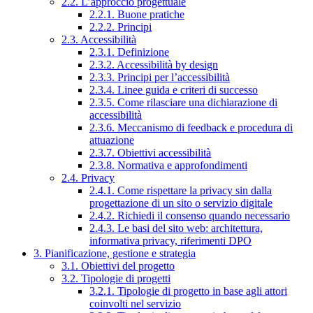
2.2. L’approccio progettuale
2.2.1. Buone pratiche
2.2.2. Principi
2.3. Accessibilità
2.3.1. Definizione
2.3.2. Accessibilità by design
2.3.3. Principi per l’accessibilità
2.3.4. Linee guida e criteri di successo
2.3.5. Come rilasciare una dichiarazione di
accessibilità
2.3.6. Meccanismo di feedback e procedura di
attuazione
2.3.7. Obiettivi accessibilità
2.3.8. Normativa e approfondimenti
2.4. Privacy
2.4.1. Come rispettare la privacy sin dalla
progettazione di un sito o servizio digitale
2.4.2. Richiedi il consenso quando necessario
2.4.3. Le basi del sito web: architettura,
informativa privacy, riferimenti DPO
3. Pianificazione, gestione e strategia
3.1. Obiettivi del progetto
3.2. Tipologie di progetti
3.2.1. Tipologie di progetto in base agli attori
coinvolti nel servizio