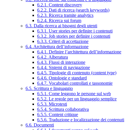
6.2.1. Content discovery
6.2.2. Dati di ricerca (search keywords)
6.2.3. Ricerca tramite analytics
6.2.4. Ricerca sui forum
6.3. Dalla ricerca ai bisogni degli utenti
6.3.1. User stories per definire i contenuti
6.3.2. Job stories per definire i contenuti
6.3.3. Criteri di accettazione
6.4. Architettura dell’informazione
6.4.1. Definire l’architettura dell’informazione
6.4.2. Alberatura
6.4.3. Flussi di interazione
6.4.4. Sistemi di navigazione
6.4.5. Tipologie di contenuto (content type)
6.4.6. Ontologie e standard
6.4.7. Vocabolari controllati e tassonomie
6.5. Scrittura e linguaggio
6.5.1. Come leggono le persone sul web
6.5.2. Le regole per un linguaggio semplice
6.5.3. Microtesti
6.5.4. Scrittura collaborativa
6.5.5. Content critique
6.5.6. Traduzione e localizzazione dei contenuti
6.6. Documenti