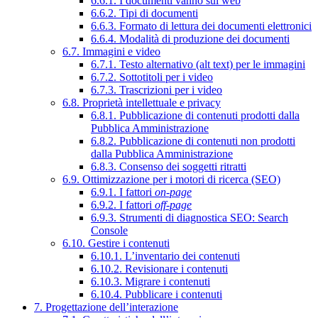
6.6.1. I documenti vanno sul web
6.6.2. Tipi di documenti
6.6.3. Formato di lettura dei documenti elettronici
6.6.4. Modalità di produzione dei documenti
6.7. Immagini e video
6.7.1. Testo alternativo (alt text) per le immagini
6.7.2. Sottotitoli per i video
6.7.3. Trascrizioni per i video
6.8. Proprietà intellettuale e privacy
6.8.1. Pubblicazione di contenuti prodotti dalla
Pubblica Amministrazione
6.8.2. Pubblicazione di contenuti non prodotti
dalla Pubblica Amministrazione
6.8.3. Consenso dei soggetti ritratti
6.9. Ottimizzazione per i motori di ricerca (SEO)
6.9.1. I fattori
on-page
6.9.2. I fattori
off-page
6.9.3. Strumenti di diagnostica SEO: Search
Console
6.10. Gestire i contenuti
6.10.1. L’inventario dei contenuti
6.10.2. Revisionare i contenuti
6.10.3. Migrare i contenuti
6.10.4. Pubblicare i contenuti
7. Progettazione dell’interazione