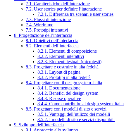
7.1. Caratteristiche dell’interazione
7.2. User stories per definire l’interazione
7.2.1. Differenza tra scenari e user stories
7.3. Flussi di interazione
7.4. Wireframe
7.5. Prototipi interattivi
8. Progettazione dell’interfaccia
8.1. Obiettivi dell’interfaccia
8.2. Elementi dell’interfaccia
8.2.1. Elementi di composizione
8.2.2. Elementi interattivi
8.2.3. Elementi testuali (microtesti)
8.3. Progettare e costruire in alta fedeltà
8.3.1. Layout di pagina
8.3.2. Prototipi in alta fedeltà
8.4. Progettare con il design system .italia
8.4.1. Documentazione
8.4.2. Benefici del design system
8.4.3. Risorse operative
8.4.4. Come contribuire al design system .italia
8.5. Progettare con i modelli di sito e servizi
8.5.1. Vantaggi dell’utilizzo dei modelli
8.5.2. I modelli di sito e servizi disponibili
9. Sviluppo dell’interfaccia
9.1. Approccio allo sviluppo