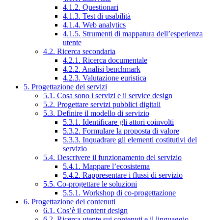
4.1.2. Questionari
4.1.3. Test di usabilità
4.1.4. Web analytics
4.1.5. Strumenti di mappatura dell’esperienza
utente
4.2. Ricerca secondaria
4.2.1. Ricerca documentale
4.2.2. Analisi benchmark
4.2.3. Valutazione euristica
5. Progettazione dei servizi
5.1. Cosa sono i servizi e il service design
5.2. Progettare servizi pubblici digitali
5.3. Definire il modello di servizio
5.3.1. Identificare gli attori coinvolti
5.3.2. Formulare la proposta di valore
5.3.3. Inquadrare gli elementi costitutivi del
servizio
5.4. Descrivere il funzionamento del servizio
5.4.1. Mappare l’ecosistema
5.4.2. Rappresentare i flussi di servizio
5.5. Co-progettare le soluzioni
5.5.1. Workshop di co-progettazione
6. Progettazione dei contenuti
6.1. Cos’è il content design
6.2. Ricerca utente sui contenuti e il linguaggio