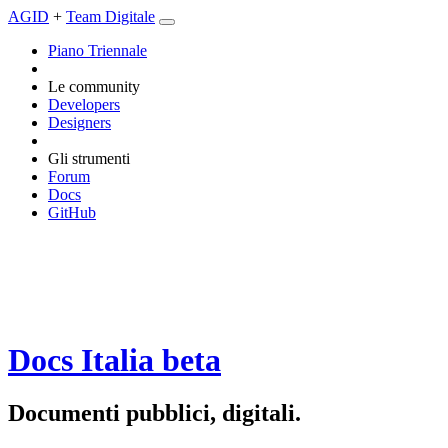
AGID
+
Team Digitale
Piano Triennale
Le community
Developers
Designers
Gli strumenti
Forum
Docs
GitHub
Docs Italia
beta
Documenti pubblici, digitali.