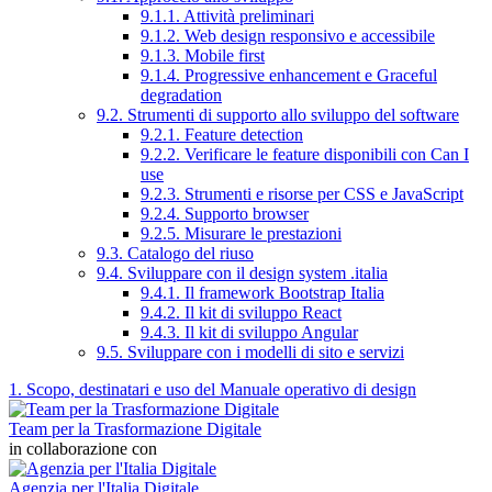
9.1.1. Attività preliminari
9.1.2. Web design responsivo e accessibile
9.1.3. Mobile first
9.1.4. Progressive enhancement e Graceful
degradation
9.2. Strumenti di supporto allo sviluppo del software
9.2.1. Feature detection
9.2.2. Verificare le feature disponibili con Can I
use
9.2.3. Strumenti e risorse per CSS e JavaScript
9.2.4. Supporto browser
9.2.5. Misurare le prestazioni
9.3. Catalogo del riuso
9.4. Sviluppare con il design system .italia
9.4.1. Il framework Bootstrap Italia
9.4.2. Il kit di sviluppo React
9.4.3. Il kit di sviluppo Angular
9.5. Sviluppare con i modelli di sito e servizi
1. Scopo, destinatari e uso del Manuale operativo di design
Team per la Trasformazione Digitale
in collaborazione con
Agenzia per l'Italia Digitale