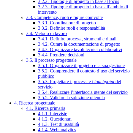
3.2.2. Tipologie di progetto in base al focus
3.2.3. Tipologie di progetto in base all’ambito di
intervento
3.3. Competenze, ruoli e figure coinvolte
3.3.1. Coordinatore di progetto
3.3.2. Definire ruoli e responsabilità
3.4. Metodo di lavoro
3.4.1. Definire processi, strumenti e rituali
3.4.2. Curare la documentazione di progetto
3.4.3. Organizzare tavoli tecnici collaborativi
3.4.4. Prendere decisioni
3.5. Il processo progettuale
3.5.1. Organizzare il progetto e la sua gestione
3.5.2. Comprendere il contesto d’uso del servizio
pubblico
3.5.3. Progettare i processi e i
touchpoint
del
servizio
3.5.4. Realizzare l’interfaccia utente del servizio
3.5.5. Validare la soluzione ottenuta
4. Ricerca progettuale
4.1. Ricerca primaria
4.1.1. Interviste
4.1.2. Questionari
4.1.3. Test di usabilità
4.1.4. Web analytics