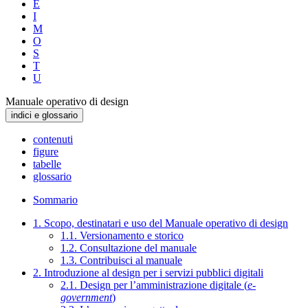
E
I
M
O
S
T
U
Manuale operativo di design
indici e glossario
contenuti
figure
tabelle
glossario
Sommario
1. Scopo, destinatari e uso del Manuale operativo di design
1.1. Versionamento e storico
1.2. Consultazione del manuale
1.3. Contribuisci al manuale
2. Introduzione al design per i servizi pubblici digitali
2.1. Design per l’amministrazione digitale (
e-
government
)