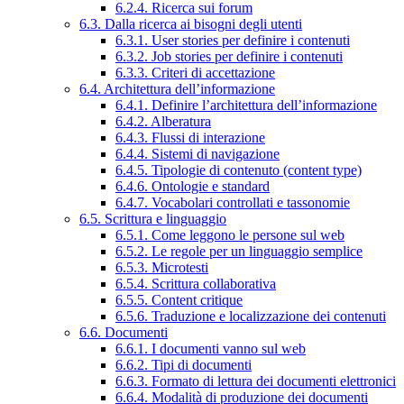
6.2.4. Ricerca sui forum
6.3. Dalla ricerca ai bisogni degli utenti
6.3.1. User stories per definire i contenuti
6.3.2. Job stories per definire i contenuti
6.3.3. Criteri di accettazione
6.4. Architettura dell’informazione
6.4.1. Definire l’architettura dell’informazione
6.4.2. Alberatura
6.4.3. Flussi di interazione
6.4.4. Sistemi di navigazione
6.4.5. Tipologie di contenuto (content type)
6.4.6. Ontologie e standard
6.4.7. Vocabolari controllati e tassonomie
6.5. Scrittura e linguaggio
6.5.1. Come leggono le persone sul web
6.5.2. Le regole per un linguaggio semplice
6.5.3. Microtesti
6.5.4. Scrittura collaborativa
6.5.5. Content critique
6.5.6. Traduzione e localizzazione dei contenuti
6.6. Documenti
6.6.1. I documenti vanno sul web
6.6.2. Tipi di documenti
6.6.3. Formato di lettura dei documenti elettronici
6.6.4. Modalità di produzione dei documenti