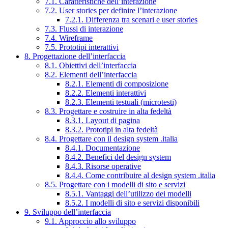
7.1. Caratteristiche dell’interazione
7.2. User stories per definire l’interazione
7.2.1. Differenza tra scenari e user stories
7.3. Flussi di interazione
7.4. Wireframe
7.5. Prototipi interattivi
8. Progettazione dell’interfaccia
8.1. Obiettivi dell’interfaccia
8.2. Elementi dell’interfaccia
8.2.1. Elementi di composizione
8.2.2. Elementi interattivi
8.2.3. Elementi testuali (microtesti)
8.3. Progettare e costruire in alta fedeltà
8.3.1. Layout di pagina
8.3.2. Prototipi in alta fedeltà
8.4. Progettare con il design system .italia
8.4.1. Documentazione
8.4.2. Benefici del design system
8.4.3. Risorse operative
8.4.4. Come contribuire al design system .italia
8.5. Progettare con i modelli di sito e servizi
8.5.1. Vantaggi dell’utilizzo dei modelli
8.5.2. I modelli di sito e servizi disponibili
9. Sviluppo dell’interfaccia
9.1. Approccio allo sviluppo