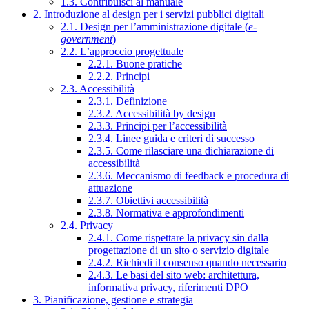
1.3. Contribuisci al manuale
2. Introduzione al design per i servizi pubblici digitali
2.1. Design per l’amministrazione digitale (
e-
government
)
2.2. L’approccio progettuale
2.2.1. Buone pratiche
2.2.2. Principi
2.3. Accessibilità
2.3.1. Definizione
2.3.2. Accessibilità by design
2.3.3. Principi per l’accessibilità
2.3.4. Linee guida e criteri di successo
2.3.5. Come rilasciare una dichiarazione di
accessibilità
2.3.6. Meccanismo di feedback e procedura di
attuazione
2.3.7. Obiettivi accessibilità
2.3.8. Normativa e approfondimenti
2.4. Privacy
2.4.1. Come rispettare la privacy sin dalla
progettazione di un sito o servizio digitale
2.4.2. Richiedi il consenso quando necessario
2.4.3. Le basi del sito web: architettura,
informativa privacy, riferimenti DPO
3. Pianificazione, gestione e strategia