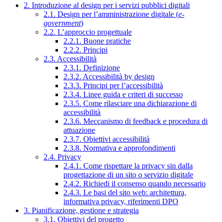
2. Introduzione al design per i servizi pubblici digitali
2.1. Design per l’amministrazione digitale (
e-
government
)
2.2. L’approccio progettuale
2.2.1. Buone pratiche
2.2.2. Principi
2.3. Accessibilità
2.3.1. Definizione
2.3.2. Accessibilità by design
2.3.3. Principi per l’accessibilità
2.3.4. Linee guida e criteri di successo
2.3.5. Come rilasciare una dichiarazione di
accessibilità
2.3.6. Meccanismo di feedback e procedura di
attuazione
2.3.7. Obiettivi accessibilità
2.3.8. Normativa e approfondimenti
2.4. Privacy
2.4.1. Come rispettare la privacy sin dalla
progettazione di un sito o servizio digitale
2.4.2. Richiedi il consenso quando necessario
2.4.3. Le basi del sito web: architettura,
informativa privacy, riferimenti DPO
3. Pianificazione, gestione e strategia
3.1. Obiettivi del progetto