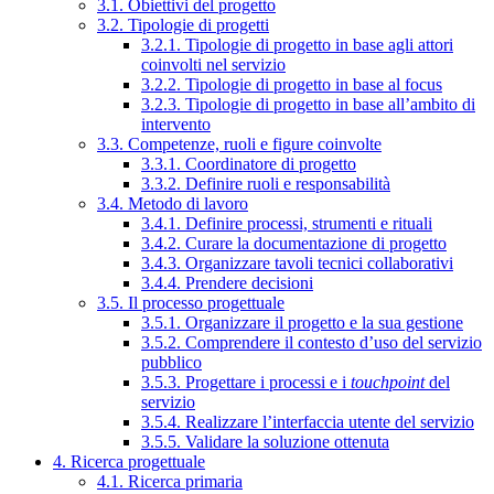
3.1. Obiettivi del progetto
3.2. Tipologie di progetti
3.2.1. Tipologie di progetto in base agli attori
coinvolti nel servizio
3.2.2. Tipologie di progetto in base al focus
3.2.3. Tipologie di progetto in base all’ambito di
intervento
3.3. Competenze, ruoli e figure coinvolte
3.3.1. Coordinatore di progetto
3.3.2. Definire ruoli e responsabilità
3.4. Metodo di lavoro
3.4.1. Definire processi, strumenti e rituali
3.4.2. Curare la documentazione di progetto
3.4.3. Organizzare tavoli tecnici collaborativi
3.4.4. Prendere decisioni
3.5. Il processo progettuale
3.5.1. Organizzare il progetto e la sua gestione
3.5.2. Comprendere il contesto d’uso del servizio
pubblico
3.5.3. Progettare i processi e i
touchpoint
del
servizio
3.5.4. Realizzare l’interfaccia utente del servizio
3.5.5. Validare la soluzione ottenuta
4. Ricerca progettuale
4.1. Ricerca primaria