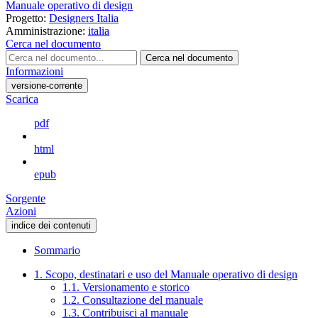
Manuale operativo di design
Progetto:
Designers Italia
Amministrazione:
italia
Cerca nel documento
Cerca nel documento
Informazioni
versione-corrente
Scarica
pdf
html
epub
Sorgente
Azioni
indice dei contenuti
Sommario
1. Scopo, destinatari e uso del Manuale operativo di design
1.1. Versionamento e storico
1.2. Consultazione del manuale
1.3. Contribuisci al manuale