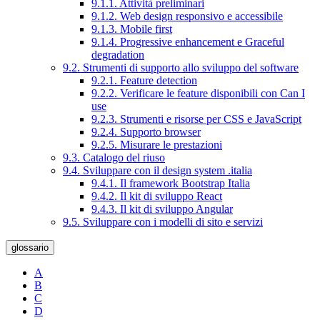
9.1.1. Attività preliminari
9.1.2. Web design responsivo e accessibile
9.1.3. Mobile first
9.1.4. Progressive enhancement e Graceful
degradation
9.2. Strumenti di supporto allo sviluppo del software
9.2.1. Feature detection
9.2.2. Verificare le feature disponibili con Can I
use
9.2.3. Strumenti e risorse per CSS e JavaScript
9.2.4. Supporto browser
9.2.5. Misurare le prestazioni
9.3. Catalogo del riuso
9.4. Sviluppare con il design system .italia
9.4.1. Il framework Bootstrap Italia
9.4.2. Il kit di sviluppo React
9.4.3. Il kit di sviluppo Angular
9.5. Sviluppare con i modelli di sito e servizi
glossario
A
B
C
D