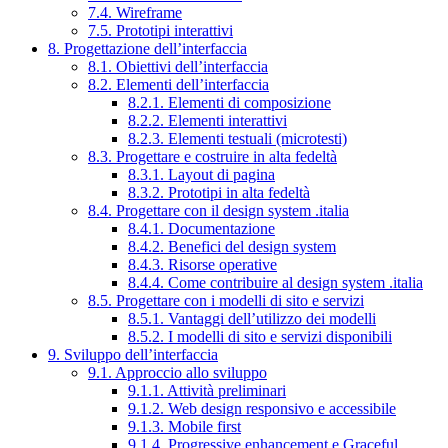
7.4. Wireframe
7.5. Prototipi interattivi
8. Progettazione dell’interfaccia
8.1. Obiettivi dell’interfaccia
8.2. Elementi dell’interfaccia
8.2.1. Elementi di composizione
8.2.2. Elementi interattivi
8.2.3. Elementi testuali (microtesti)
8.3. Progettare e costruire in alta fedeltà
8.3.1. Layout di pagina
8.3.2. Prototipi in alta fedeltà
8.4. Progettare con il design system .italia
8.4.1. Documentazione
8.4.2. Benefici del design system
8.4.3. Risorse operative
8.4.4. Come contribuire al design system .italia
8.5. Progettare con i modelli di sito e servizi
8.5.1. Vantaggi dell’utilizzo dei modelli
8.5.2. I modelli di sito e servizi disponibili
9. Sviluppo dell’interfaccia
9.1. Approccio allo sviluppo
9.1.1. Attività preliminari
9.1.2. Web design responsivo e accessibile
9.1.3. Mobile first
9.1.4. Progressive enhancement e Graceful