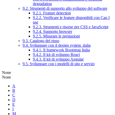
degradation
9.2. Strumenti di supporto allo sviluppo del software
9.2.1. Feature detection
9.2.2. Verificare le feature disponibili con Can I
use
9.2.3. Strumenti e risorse per CSS e JavaScript
9.2.4. Supporto browser
9.2.5. Misurare le prestazioni
9.3. Catalogo del riuso
9.4. Sviluppare con il design system .italia
9.4.1. Il framework Bootstrap Italia
9.4.2. Il kit di sviluppo React
9.4.3. Il kit di sviluppo Angular
9.5. Sviluppare con i modelli di sito e servizi
None
None
A
B
C
D
E
I
M