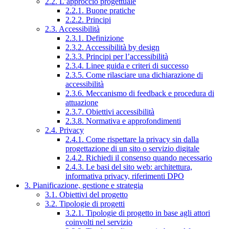
2.2. L’approccio progettuale
2.2.1. Buone pratiche
2.2.2. Principi
2.3. Accessibilità
2.3.1. Definizione
2.3.2. Accessibilità by design
2.3.3. Principi per l’accessibilità
2.3.4. Linee guida e criteri di successo
2.3.5. Come rilasciare una dichiarazione di
accessibilità
2.3.6. Meccanismo di feedback e procedura di
attuazione
2.3.7. Obiettivi accessibilità
2.3.8. Normativa e approfondimenti
2.4. Privacy
2.4.1. Come rispettare la privacy sin dalla
progettazione di un sito o servizio digitale
2.4.2. Richiedi il consenso quando necessario
2.4.3. Le basi del sito web: architettura,
informativa privacy, riferimenti DPO
3. Pianificazione, gestione e strategia
3.1. Obiettivi del progetto
3.2. Tipologie di progetti
3.2.1. Tipologie di progetto in base agli attori
coinvolti nel servizio