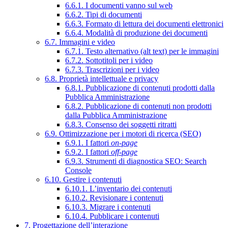
6.6.1. I documenti vanno sul web
6.6.2. Tipi di documenti
6.6.3. Formato di lettura dei documenti elettronici
6.6.4. Modalità di produzione dei documenti
6.7. Immagini e video
6.7.1. Testo alternativo (alt text) per le immagini
6.7.2. Sottotitoli per i video
6.7.3. Trascrizioni per i video
6.8. Proprietà intellettuale e privacy
6.8.1. Pubblicazione di contenuti prodotti dalla
Pubblica Amministrazione
6.8.2. Pubblicazione di contenuti non prodotti
dalla Pubblica Amministrazione
6.8.3. Consenso dei soggetti ritratti
6.9. Ottimizzazione per i motori di ricerca (SEO)
6.9.1. I fattori
on-page
6.9.2. I fattori
off-page
6.9.3. Strumenti di diagnostica SEO: Search
Console
6.10. Gestire i contenuti
6.10.1. L’inventario dei contenuti
6.10.2. Revisionare i contenuti
6.10.3. Migrare i contenuti
6.10.4. Pubblicare i contenuti
7. Progettazione dell’interazione