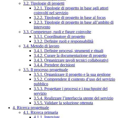
3.2. Tipologie di progetti
3.2.1. Tipologie di progetto in base agli attori
coinvolti nel servizio
3.2.2. Tipologie di progetto in base al focus
3.2.3. Tipologie di progetto in base all’ambito di
intervento
3.3. Competenze, ruoli e figure coinvolte
3.3.1. Coordinatore di progetto
3.3.2. Definire ruoli e responsabilità
3.4. Metodo di lavoro
3.4.1. Definire processi, strumenti e rituali
3.4.2. Curare la documentazione di progetto
3.4.3. Organizzare tavoli tecnici collaborativi
3.4.4. Prendere decisioni
3.5. Il processo progettuale
3.5.1. Organizzare il progetto e la sua gestione
3.5.2. Comprendere il contesto d’uso del servizio
pubblico
3.5.3. Progettare i processi e i
touchpoint
del
servizio
3.5.4. Realizzare l’interfaccia utente del servizio
3.5.5. Validare la soluzione ottenuta
4. Ricerca progettuale
4.1. Ricerca primaria
4.1.1. Interviste