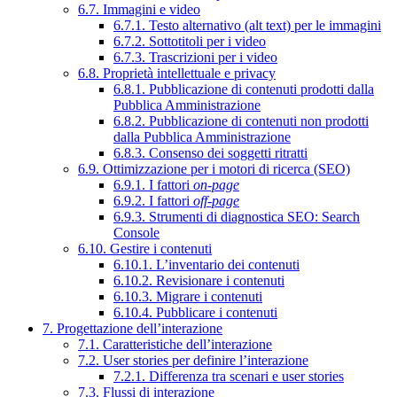
6.7. Immagini e video
6.7.1. Testo alternativo (alt text) per le immagini
6.7.2. Sottotitoli per i video
6.7.3. Trascrizioni per i video
6.8. Proprietà intellettuale e privacy
6.8.1. Pubblicazione di contenuti prodotti dalla
Pubblica Amministrazione
6.8.2. Pubblicazione di contenuti non prodotti
dalla Pubblica Amministrazione
6.8.3. Consenso dei soggetti ritratti
6.9. Ottimizzazione per i motori di ricerca (SEO)
6.9.1. I fattori
on-page
6.9.2. I fattori
off-page
6.9.3. Strumenti di diagnostica SEO: Search
Console
6.10. Gestire i contenuti
6.10.1. L’inventario dei contenuti
6.10.2. Revisionare i contenuti
6.10.3. Migrare i contenuti
6.10.4. Pubblicare i contenuti
7. Progettazione dell’interazione
7.1. Caratteristiche dell’interazione
7.2. User stories per definire l’interazione
7.2.1. Differenza tra scenari e user stories
7.3. Flussi di interazione