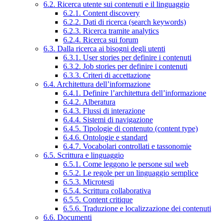
6.2. Ricerca utente sui contenuti e il linguaggio
6.2.1. Content discovery
6.2.2. Dati di ricerca (search keywords)
6.2.3. Ricerca tramite analytics
6.2.4. Ricerca sui forum
6.3. Dalla ricerca ai bisogni degli utenti
6.3.1. User stories per definire i contenuti
6.3.2. Job stories per definire i contenuti
6.3.3. Criteri di accettazione
6.4. Architettura dell’informazione
6.4.1. Definire l’architettura dell’informazione
6.4.2. Alberatura
6.4.3. Flussi di interazione
6.4.4. Sistemi di navigazione
6.4.5. Tipologie di contenuto (content type)
6.4.6. Ontologie e standard
6.4.7. Vocabolari controllati e tassonomie
6.5. Scrittura e linguaggio
6.5.1. Come leggono le persone sul web
6.5.2. Le regole per un linguaggio semplice
6.5.3. Microtesti
6.5.4. Scrittura collaborativa
6.5.5. Content critique
6.5.6. Traduzione e localizzazione dei contenuti
6.6. Documenti