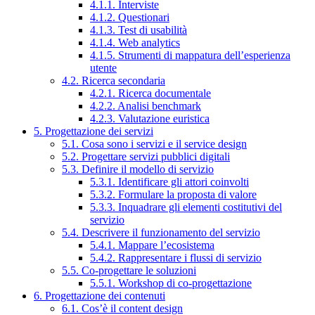
4.1.1. Interviste
4.1.2. Questionari
4.1.3. Test di usabilità
4.1.4. Web analytics
4.1.5. Strumenti di mappatura dell’esperienza
utente
4.2. Ricerca secondaria
4.2.1. Ricerca documentale
4.2.2. Analisi benchmark
4.2.3. Valutazione euristica
5. Progettazione dei servizi
5.1. Cosa sono i servizi e il service design
5.2. Progettare servizi pubblici digitali
5.3. Definire il modello di servizio
5.3.1. Identificare gli attori coinvolti
5.3.2. Formulare la proposta di valore
5.3.3. Inquadrare gli elementi costitutivi del
servizio
5.4. Descrivere il funzionamento del servizio
5.4.1. Mappare l’ecosistema
5.4.2. Rappresentare i flussi di servizio
5.5. Co-progettare le soluzioni
5.5.1. Workshop di co-progettazione
6. Progettazione dei contenuti
6.1. Cos’è il content design