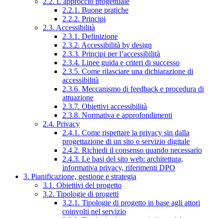
2.2. L’approccio progettuale
2.2.1. Buone pratiche
2.2.2. Principi
2.3. Accessibilità
2.3.1. Definizione
2.3.2. Accessibilità by design
2.3.3. Principi per l’accessibilità
2.3.4. Linee guida e criteri di successo
2.3.5. Come rilasciare una dichiarazione di
accessibilità
2.3.6. Meccanismo di feedback e procedura di
attuazione
2.3.7. Obiettivi accessibilità
2.3.8. Normativa e approfondimenti
2.4. Privacy
2.4.1. Come rispettare la privacy sin dalla
progettazione di un sito o servizio digitale
2.4.2. Richiedi il consenso quando necessario
2.4.3. Le basi del sito web: architettura,
informativa privacy, riferimenti DPO
3. Pianificazione, gestione e strategia
3.1. Obiettivi del progetto
3.2. Tipologie di progetti
3.2.1. Tipologie di progetto in base agli attori
coinvolti nel servizio