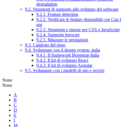
degradation
9.2. Strumenti di supporto allo sviluppo del software
9.2.1. Feature detection
9.2.2. Verificare le feature disponibili con Can I
use
9.2.3. Strumenti e risorse per CSS e JavaScript
9.2.4. Supporto browser
9.2.5. Misurare le prestazioni
9.3. Catalogo del riuso
9.4. Sviluppare con il design system .italia
9.4.1. Il framework Bootstrap Italia
9.4.2. Il kit di sviluppo React
9.4.3. Il kit di sviluppo Angular
9.5. Sviluppare con i modelli di sito e servizi
None
None
A
B
C
D
E
I
M