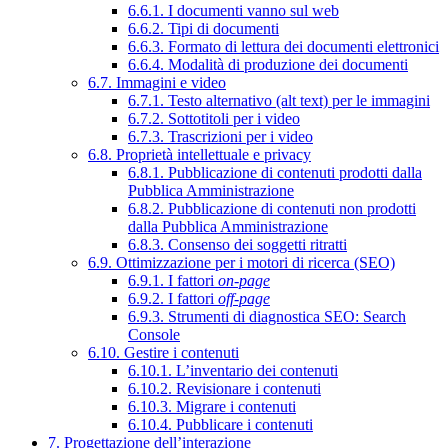
6.6.1. I documenti vanno sul web
6.6.2. Tipi di documenti
6.6.3. Formato di lettura dei documenti elettronici
6.6.4. Modalità di produzione dei documenti
6.7. Immagini e video
6.7.1. Testo alternativo (alt text) per le immagini
6.7.2. Sottotitoli per i video
6.7.3. Trascrizioni per i video
6.8. Proprietà intellettuale e privacy
6.8.1. Pubblicazione di contenuti prodotti dalla
Pubblica Amministrazione
6.8.2. Pubblicazione di contenuti non prodotti
dalla Pubblica Amministrazione
6.8.3. Consenso dei soggetti ritratti
6.9. Ottimizzazione per i motori di ricerca (SEO)
6.9.1. I fattori
on-page
6.9.2. I fattori
off-page
6.9.3. Strumenti di diagnostica SEO: Search
Console
6.10. Gestire i contenuti
6.10.1. L’inventario dei contenuti
6.10.2. Revisionare i contenuti
6.10.3. Migrare i contenuti
6.10.4. Pubblicare i contenuti
7. Progettazione dell’interazione