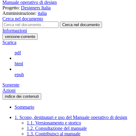
Manuale operativo di design
Progetto:
Designers Italia
Amministrazione:
italia
Cerca nel documento
Cerca nel documento
Informazioni
versione-corrente
Scarica
pdf
html
epub
Sorgente
Azioni
indice dei contenuti
Sommario
1. Scopo, destinatari e uso del Manuale operativo di design
1.1. Versionamento e storico
1.2. Consultazione del manuale
1.3. Contribuisci al manuale