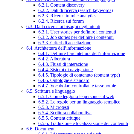
6.2.1. Content discovery
6.2.2. Dati di ricerca (search keywords)
6.2.3. Ricerca tramite analytics
6.2.4. Ricerca sui forum
6.3. Dalla ricerca ai bisogni degli utenti
6.3.1. User stories per definire i contenuti
6.3.2. Job stories per definire i contenuti
6.3.3. Criteri di accettazione
6.4. Architettura dell’informazione
6.4.1. Definire l’architettura dell’informazione
6.4.2. Alberatura
6.4.3. Flussi di interazione
6.4.4. Sistemi di navigazione
6.4.5. Tipologie di contenuto (content type)
6.4.6. Ontologie e standard
6.4.7. Vocabolari controllati e tassonomie
6.5. Scrittura e linguaggio
6.5.1. Come leggono le persone sul web
6.5.2. Le regole per un linguaggio semplice
6.5.3. Microtesti
6.5.4. Scrittura collaborativa
6.5.5. Content critique
6.5.6. Traduzione e localizzazione dei contenuti
6.6. Documenti