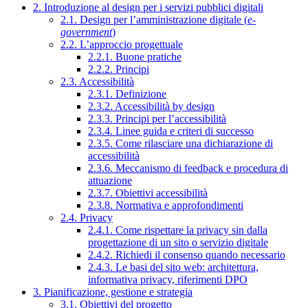
2. Introduzione al design per i servizi pubblici digitali
2.1. Design per l’amministrazione digitale (
e-
government
)
2.2. L’approccio progettuale
2.2.1. Buone pratiche
2.2.2. Principi
2.3. Accessibilità
2.3.1. Definizione
2.3.2. Accessibilità by design
2.3.3. Principi per l’accessibilità
2.3.4. Linee guida e criteri di successo
2.3.5. Come rilasciare una dichiarazione di
accessibilità
2.3.6. Meccanismo di feedback e procedura di
attuazione
2.3.7. Obiettivi accessibilità
2.3.8. Normativa e approfondimenti
2.4. Privacy
2.4.1. Come rispettare la privacy sin dalla
progettazione di un sito o servizio digitale
2.4.2. Richiedi il consenso quando necessario
2.4.3. Le basi del sito web: architettura,
informativa privacy, riferimenti DPO
3. Pianificazione, gestione e strategia
3.1. Obiettivi del progetto