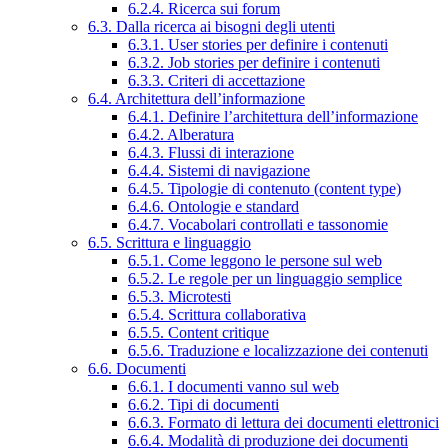
6.2.4. Ricerca sui forum
6.3. Dalla ricerca ai bisogni degli utenti
6.3.1. User stories per definire i contenuti
6.3.2. Job stories per definire i contenuti
6.3.3. Criteri di accettazione
6.4. Architettura dell’informazione
6.4.1. Definire l’architettura dell’informazione
6.4.2. Alberatura
6.4.3. Flussi di interazione
6.4.4. Sistemi di navigazione
6.4.5. Tipologie di contenuto (content type)
6.4.6. Ontologie e standard
6.4.7. Vocabolari controllati e tassonomie
6.5. Scrittura e linguaggio
6.5.1. Come leggono le persone sul web
6.5.2. Le regole per un linguaggio semplice
6.5.3. Microtesti
6.5.4. Scrittura collaborativa
6.5.5. Content critique
6.5.6. Traduzione e localizzazione dei contenuti
6.6. Documenti
6.6.1. I documenti vanno sul web
6.6.2. Tipi di documenti
6.6.3. Formato di lettura dei documenti elettronici
6.6.4. Modalità di produzione dei documenti