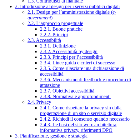
1.3. Contribuisci al manuale
2. Introduzione al design per i servizi pubblici digitali
2.1. Design per l’amministrazione digitale (
e-
government
)
2.2. L’approccio progettuale
2.2.1. Buone pratiche
2.2.2. Principi
2.3. Accessibilità
2.3.1. Definizione
2.3.2. Accessibilità by design
2.3.3. Principi per l’accessibilità
2.3.4. Linee guida e criteri di successo
2.3.5. Come rilasciare una dichiarazione di
accessibilità
2.3.6. Meccanismo di feedback e procedura di
attuazione
2.3.7. Obiettivi accessibilità
2.3.8. Normativa e approfondimenti
2.4. Privacy
2.4.1. Come rispettare la privacy sin dalla
progettazione di un sito o servizio digitale
2.4.2. Richiedi il consenso quando necessario
2.4.3. Le basi del sito web: architettura,
informativa privacy, riferimenti DPO
3. Pianificazione, gestione e strategia