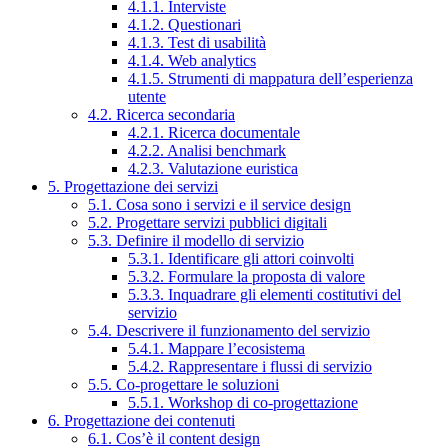
4.1.1. Interviste
4.1.2. Questionari
4.1.3. Test di usabilità
4.1.4. Web analytics
4.1.5. Strumenti di mappatura dell’esperienza
utente
4.2. Ricerca secondaria
4.2.1. Ricerca documentale
4.2.2. Analisi benchmark
4.2.3. Valutazione euristica
5. Progettazione dei servizi
5.1. Cosa sono i servizi e il service design
5.2. Progettare servizi pubblici digitali
5.3. Definire il modello di servizio
5.3.1. Identificare gli attori coinvolti
5.3.2. Formulare la proposta di valore
5.3.3. Inquadrare gli elementi costitutivi del
servizio
5.4. Descrivere il funzionamento del servizio
5.4.1. Mappare l’ecosistema
5.4.2. Rappresentare i flussi di servizio
5.5. Co-progettare le soluzioni
5.5.1. Workshop di co-progettazione
6. Progettazione dei contenuti
6.1. Cos’è il content design