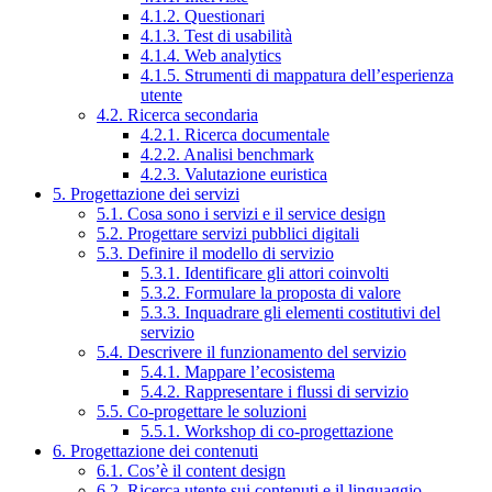
4.1.2. Questionari
4.1.3. Test di usabilità
4.1.4. Web analytics
4.1.5. Strumenti di mappatura dell’esperienza
utente
4.2. Ricerca secondaria
4.2.1. Ricerca documentale
4.2.2. Analisi benchmark
4.2.3. Valutazione euristica
5. Progettazione dei servizi
5.1. Cosa sono i servizi e il service design
5.2. Progettare servizi pubblici digitali
5.3. Definire il modello di servizio
5.3.1. Identificare gli attori coinvolti
5.3.2. Formulare la proposta di valore
5.3.3. Inquadrare gli elementi costitutivi del
servizio
5.4. Descrivere il funzionamento del servizio
5.4.1. Mappare l’ecosistema
5.4.2. Rappresentare i flussi di servizio
5.5. Co-progettare le soluzioni
5.5.1. Workshop di co-progettazione
6. Progettazione dei contenuti
6.1. Cos’è il content design
6.2. Ricerca utente sui contenuti e il linguaggio