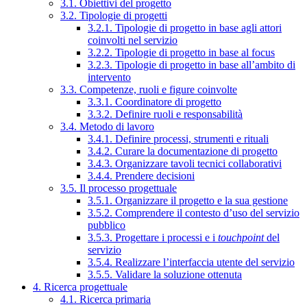
3.1. Obiettivi del progetto
3.2. Tipologie di progetti
3.2.1. Tipologie di progetto in base agli attori
coinvolti nel servizio
3.2.2. Tipologie di progetto in base al focus
3.2.3. Tipologie di progetto in base all’ambito di
intervento
3.3. Competenze, ruoli e figure coinvolte
3.3.1. Coordinatore di progetto
3.3.2. Definire ruoli e responsabilità
3.4. Metodo di lavoro
3.4.1. Definire processi, strumenti e rituali
3.4.2. Curare la documentazione di progetto
3.4.3. Organizzare tavoli tecnici collaborativi
3.4.4. Prendere decisioni
3.5. Il processo progettuale
3.5.1. Organizzare il progetto e la sua gestione
3.5.2. Comprendere il contesto d’uso del servizio
pubblico
3.5.3. Progettare i processi e i
touchpoint
del
servizio
3.5.4. Realizzare l’interfaccia utente del servizio
3.5.5. Validare la soluzione ottenuta
4. Ricerca progettuale
4.1. Ricerca primaria