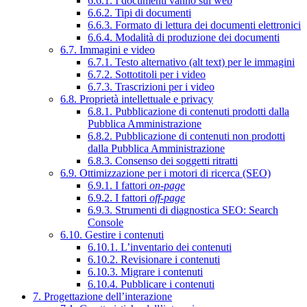
6.6.1. I documenti vanno sul web
6.6.2. Tipi di documenti
6.6.3. Formato di lettura dei documenti elettronici
6.6.4. Modalità di produzione dei documenti
6.7. Immagini e video
6.7.1. Testo alternativo (alt text) per le immagini
6.7.2. Sottotitoli per i video
6.7.3. Trascrizioni per i video
6.8. Proprietà intellettuale e privacy
6.8.1. Pubblicazione di contenuti prodotti dalla
Pubblica Amministrazione
6.8.2. Pubblicazione di contenuti non prodotti
dalla Pubblica Amministrazione
6.8.3. Consenso dei soggetti ritratti
6.9. Ottimizzazione per i motori di ricerca (SEO)
6.9.1. I fattori
on-page
6.9.2. I fattori
off-page
6.9.3. Strumenti di diagnostica SEO: Search
Console
6.10. Gestire i contenuti
6.10.1. L’inventario dei contenuti
6.10.2. Revisionare i contenuti
6.10.3. Migrare i contenuti
6.10.4. Pubblicare i contenuti
7. Progettazione dell’interazione