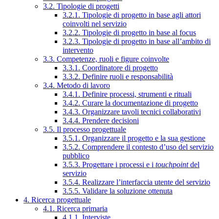
3.2. Tipologie di progetti
3.2.1. Tipologie di progetto in base agli attori
coinvolti nel servizio
3.2.2. Tipologie di progetto in base al focus
3.2.3. Tipologie di progetto in base all’ambito di
intervento
3.3. Competenze, ruoli e figure coinvolte
3.3.1. Coordinatore di progetto
3.3.2. Definire ruoli e responsabilità
3.4. Metodo di lavoro
3.4.1. Definire processi, strumenti e rituali
3.4.2. Curare la documentazione di progetto
3.4.3. Organizzare tavoli tecnici collaborativi
3.4.4. Prendere decisioni
3.5. Il processo progettuale
3.5.1. Organizzare il progetto e la sua gestione
3.5.2. Comprendere il contesto d’uso del servizio
pubblico
3.5.3. Progettare i processi e i
touchpoint
del
servizio
3.5.4. Realizzare l’interfaccia utente del servizio
3.5.5. Validare la soluzione ottenuta
4. Ricerca progettuale
4.1. Ricerca primaria
4.1.1. Interviste