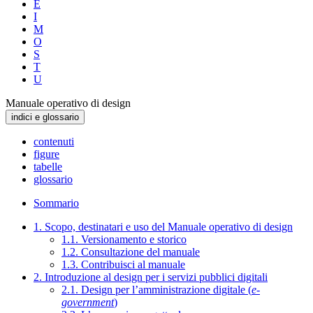
E
I
M
O
S
T
U
Manuale operativo di design
indici e glossario
contenuti
figure
tabelle
glossario
Sommario
1. Scopo, destinatari e uso del Manuale operativo di design
1.1. Versionamento e storico
1.2. Consultazione del manuale
1.3. Contribuisci al manuale
2. Introduzione al design per i servizi pubblici digitali
2.1. Design per l’amministrazione digitale (
e-
government
)