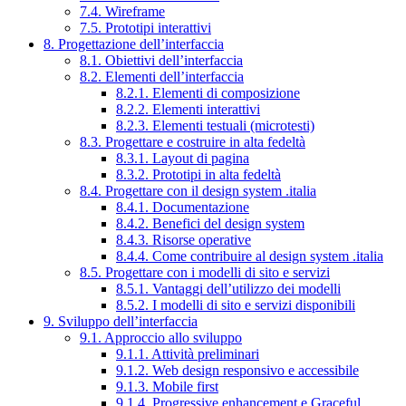
7.4. Wireframe
7.5. Prototipi interattivi
8. Progettazione dell’interfaccia
8.1. Obiettivi dell’interfaccia
8.2. Elementi dell’interfaccia
8.2.1. Elementi di composizione
8.2.2. Elementi interattivi
8.2.3. Elementi testuali (microtesti)
8.3. Progettare e costruire in alta fedeltà
8.3.1. Layout di pagina
8.3.2. Prototipi in alta fedeltà
8.4. Progettare con il design system .italia
8.4.1. Documentazione
8.4.2. Benefici del design system
8.4.3. Risorse operative
8.4.4. Come contribuire al design system .italia
8.5. Progettare con i modelli di sito e servizi
8.5.1. Vantaggi dell’utilizzo dei modelli
8.5.2. I modelli di sito e servizi disponibili
9. Sviluppo dell’interfaccia
9.1. Approccio allo sviluppo
9.1.1. Attività preliminari
9.1.2. Web design responsivo e accessibile
9.1.3. Mobile first
9.1.4. Progressive enhancement e Graceful