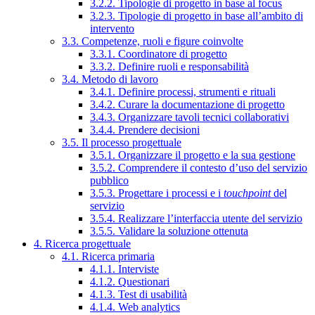
3.2.2. Tipologie di progetto in base al focus
3.2.3. Tipologie di progetto in base all’ambito di
intervento
3.3. Competenze, ruoli e figure coinvolte
3.3.1. Coordinatore di progetto
3.3.2. Definire ruoli e responsabilità
3.4. Metodo di lavoro
3.4.1. Definire processi, strumenti e rituali
3.4.2. Curare la documentazione di progetto
3.4.3. Organizzare tavoli tecnici collaborativi
3.4.4. Prendere decisioni
3.5. Il processo progettuale
3.5.1. Organizzare il progetto e la sua gestione
3.5.2. Comprendere il contesto d’uso del servizio
pubblico
3.5.3. Progettare i processi e i
touchpoint
del
servizio
3.5.4. Realizzare l’interfaccia utente del servizio
3.5.5. Validare la soluzione ottenuta
4. Ricerca progettuale
4.1. Ricerca primaria
4.1.1. Interviste
4.1.2. Questionari
4.1.3. Test di usabilità
4.1.4. Web analytics