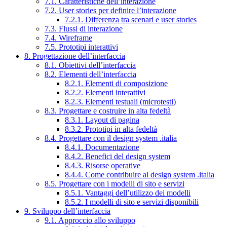
7.1. Caratteristiche dell’interazione
7.2. User stories per definire l’interazione
7.2.1. Differenza tra scenari e user stories
7.3. Flussi di interazione
7.4. Wireframe
7.5. Prototipi interattivi
8. Progettazione dell’interfaccia
8.1. Obiettivi dell’interfaccia
8.2. Elementi dell’interfaccia
8.2.1. Elementi di composizione
8.2.2. Elementi interattivi
8.2.3. Elementi testuali (microtesti)
8.3. Progettare e costruire in alta fedeltà
8.3.1. Layout di pagina
8.3.2. Prototipi in alta fedeltà
8.4. Progettare con il design system .italia
8.4.1. Documentazione
8.4.2. Benefici del design system
8.4.3. Risorse operative
8.4.4. Come contribuire al design system .italia
8.5. Progettare con i modelli di sito e servizi
8.5.1. Vantaggi dell’utilizzo dei modelli
8.5.2. I modelli di sito e servizi disponibili
9. Sviluppo dell’interfaccia
9.1. Approccio allo sviluppo