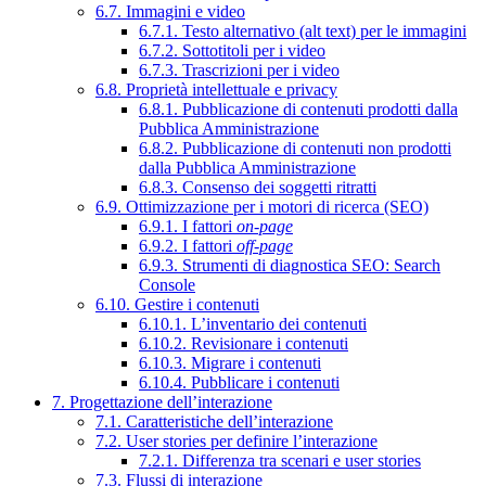
6.7. Immagini e video
6.7.1. Testo alternativo (alt text) per le immagini
6.7.2. Sottotitoli per i video
6.7.3. Trascrizioni per i video
6.8. Proprietà intellettuale e privacy
6.8.1. Pubblicazione di contenuti prodotti dalla
Pubblica Amministrazione
6.8.2. Pubblicazione di contenuti non prodotti
dalla Pubblica Amministrazione
6.8.3. Consenso dei soggetti ritratti
6.9. Ottimizzazione per i motori di ricerca (SEO)
6.9.1. I fattori
on-page
6.9.2. I fattori
off-page
6.9.3. Strumenti di diagnostica SEO: Search
Console
6.10. Gestire i contenuti
6.10.1. L’inventario dei contenuti
6.10.2. Revisionare i contenuti
6.10.3. Migrare i contenuti
6.10.4. Pubblicare i contenuti
7. Progettazione dell’interazione
7.1. Caratteristiche dell’interazione
7.2. User stories per definire l’interazione
7.2.1. Differenza tra scenari e user stories
7.3. Flussi di interazione