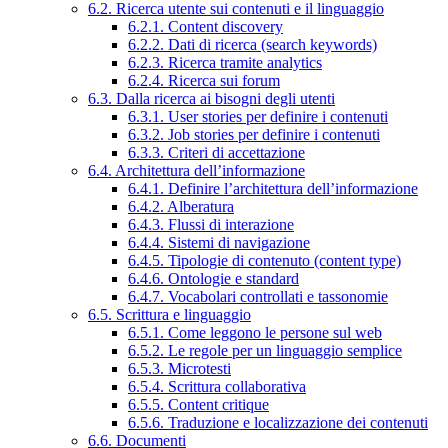
6.2. Ricerca utente sui contenuti e il linguaggio
6.2.1. Content discovery
6.2.2. Dati di ricerca (search keywords)
6.2.3. Ricerca tramite analytics
6.2.4. Ricerca sui forum
6.3. Dalla ricerca ai bisogni degli utenti
6.3.1. User stories per definire i contenuti
6.3.2. Job stories per definire i contenuti
6.3.3. Criteri di accettazione
6.4. Architettura dell’informazione
6.4.1. Definire l’architettura dell’informazione
6.4.2. Alberatura
6.4.3. Flussi di interazione
6.4.4. Sistemi di navigazione
6.4.5. Tipologie di contenuto (content type)
6.4.6. Ontologie e standard
6.4.7. Vocabolari controllati e tassonomie
6.5. Scrittura e linguaggio
6.5.1. Come leggono le persone sul web
6.5.2. Le regole per un linguaggio semplice
6.5.3. Microtesti
6.5.4. Scrittura collaborativa
6.5.5. Content critique
6.5.6. Traduzione e localizzazione dei contenuti
6.6. Documenti