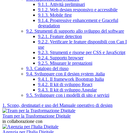
9.1.1. Attività preliminari
9.1.2. Web design responsivo e accessibile
9.1.3. Mobile first
9.1.4. Progressive enhancement e Graceful
degradation
9.2. Strumenti di supporto allo sviluppo del software
9.2.1. Feature detection
9.2.2. Verificare le feature disponibili con Can I
use
9.2.3. Strumenti e risorse per CSS e JavaScript
9.2.4. Supporto browser
9.2.5. Misurare le prestazioni
9.3. Catalogo del riuso
9.4. Sviluppare con il design system .italia
9.4.1. Il framework Bootstrap Italia
9.4.2. Il kit di sviluppo React
9.4.3. Il kit di sviluppo Angular
9.5. Sviluppare con i modelli di sito e servizi
1. Scopo, destinatari e uso del Manuale operativo di design
Team per la Trasformazione Digitale
in collaborazione con
Agenzia per l'Italia Digitale