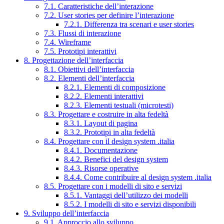
7.1. Caratteristiche dell’interazione
7.2. User stories per definire l’interazione
7.2.1. Differenza tra scenari e user stories
7.3. Flussi di interazione
7.4. Wireframe
7.5. Prototipi interattivi
8. Progettazione dell’interfaccia
8.1. Obiettivi dell’interfaccia
8.2. Elementi dell’interfaccia
8.2.1. Elementi di composizione
8.2.2. Elementi interattivi
8.2.3. Elementi testuali (microtesti)
8.3. Progettare e costruire in alta fedeltà
8.3.1. Layout di pagina
8.3.2. Prototipi in alta fedeltà
8.4. Progettare con il design system .italia
8.4.1. Documentazione
8.4.2. Benefici del design system
8.4.3. Risorse operative
8.4.4. Come contribuire al design system .italia
8.5. Progettare con i modelli di sito e servizi
8.5.1. Vantaggi dell’utilizzo dei modelli
8.5.2. I modelli di sito e servizi disponibili
9. Sviluppo dell’interfaccia
9.1. Approccio allo sviluppo