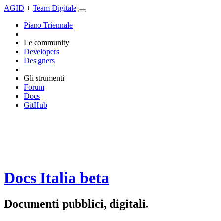
AGID
+
Team Digitale
Piano Triennale
Le community
Developers
Designers
Gli strumenti
Forum
Docs
GitHub
Docs Italia
beta
Documenti pubblici, digitali.