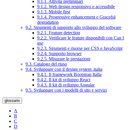
9.1.1. Attività preliminari
9.1.2. Web design responsivo e accessibile
9.1.3. Mobile first
9.1.4. Progressive enhancement e Graceful
degradation
9.2. Strumenti di supporto allo sviluppo del software
9.2.1. Feature detection
9.2.2. Verificare le feature disponibili con Can I
use
9.2.3. Strumenti e risorse per CSS e JavaScript
9.2.4. Supporto browser
9.2.5. Misurare le prestazioni
9.3. Catalogo del riuso
9.4. Sviluppare con il design system .italia
9.4.1. Il framework Bootstrap Italia
9.4.2. Il kit di sviluppo React
9.4.3. Il kit di sviluppo Angular
9.5. Sviluppare con i modelli di sito e servizi
glossario
A
B
C
D