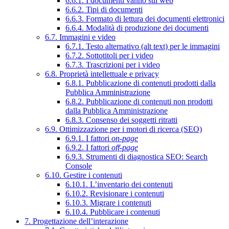
6.6.1. I documenti vanno sul web
6.6.2. Tipi di documenti
6.6.3. Formato di lettura dei documenti elettronici
6.6.4. Modalità di produzione dei documenti
6.7. Immagini e video
6.7.1. Testo alternativo (alt text) per le immagini
6.7.2. Sottotitoli per i video
6.7.3. Trascrizioni per i video
6.8. Proprietà intellettuale e privacy
6.8.1. Pubblicazione di contenuti prodotti dalla
Pubblica Amministrazione
6.8.2. Pubblicazione di contenuti non prodotti
dalla Pubblica Amministrazione
6.8.3. Consenso dei soggetti ritratti
6.9. Ottimizzazione per i motori di ricerca (SEO)
6.9.1. I fattori
on-page
6.9.2. I fattori
off-page
6.9.3. Strumenti di diagnostica SEO: Search
Console
6.10. Gestire i contenuti
6.10.1. L’inventario dei contenuti
6.10.2. Revisionare i contenuti
6.10.3. Migrare i contenuti
6.10.4. Pubblicare i contenuti
7. Progettazione dell’interazione