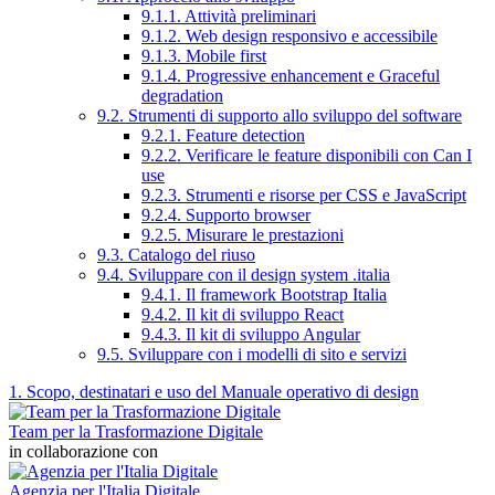
9.1.1. Attività preliminari
9.1.2. Web design responsivo e accessibile
9.1.3. Mobile first
9.1.4. Progressive enhancement e Graceful
degradation
9.2. Strumenti di supporto allo sviluppo del software
9.2.1. Feature detection
9.2.2. Verificare le feature disponibili con Can I
use
9.2.3. Strumenti e risorse per CSS e JavaScript
9.2.4. Supporto browser
9.2.5. Misurare le prestazioni
9.3. Catalogo del riuso
9.4. Sviluppare con il design system .italia
9.4.1. Il framework Bootstrap Italia
9.4.2. Il kit di sviluppo React
9.4.3. Il kit di sviluppo Angular
9.5. Sviluppare con i modelli di sito e servizi
1. Scopo, destinatari e uso del Manuale operativo di design
Team per la Trasformazione Digitale
in collaborazione con
Agenzia per l'Italia Digitale