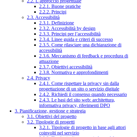
2.2. L’approccio progettuale
2.2.1. Buone pratiche
2.2.2. Principi
2.3. Accessibilità
2.3.1. Definizione
2.3.2. Accessibilità by design
2.3.3. Principi per l’accessibilità
2.3.4. Linee guida e criteri di successo
2.3.5. Come rilasciare una dichiarazione di
accessibilità
2.3.6. Meccanismo di feedback e procedura di
attuazione
2.3.7. Obiettivi accessibilità
2.3.8. Normativa e approfondimenti
2.4. Privacy
2.4.1. Come rispettare la privacy sin dalla
progettazione di un sito o servizio digitale
2.4.2. Richiedi il consenso quando necessario
2.4.3. Le basi del sito web: architettura,
informativa privacy, riferimenti DPO
3. Pianificazione, gestione e strategia
3.1. Obiettivi del progetto
3.2. Tipologie di progetti
3.2.1. Tipologie di progetto in base agli attori
coinvolti nel servizio