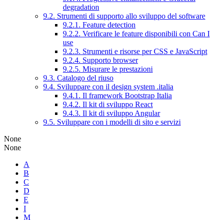
degradation
9.2. Strumenti di supporto allo sviluppo del software
9.2.1. Feature detection
9.2.2. Verificare le feature disponibili con Can I
use
9.2.3. Strumenti e risorse per CSS e JavaScript
9.2.4. Supporto browser
9.2.5. Misurare le prestazioni
9.3. Catalogo del riuso
9.4. Sviluppare con il design system .italia
9.4.1. Il framework Bootstrap Italia
9.4.2. Il kit di sviluppo React
9.4.3. Il kit di sviluppo Angular
9.5. Sviluppare con i modelli di sito e servizi
None
None
A
B
C
D
E
I
M