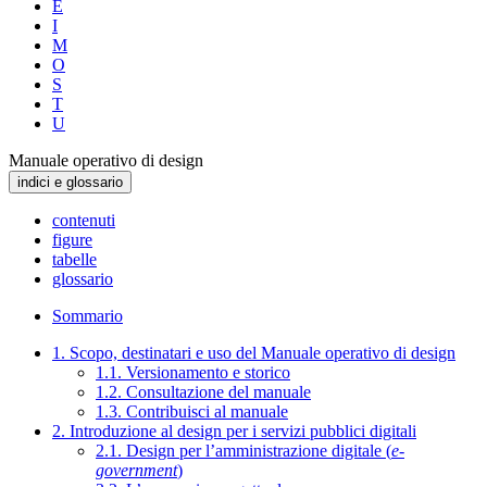
E
I
M
O
S
T
U
Manuale operativo di design
indici e glossario
contenuti
figure
tabelle
glossario
Sommario
1. Scopo, destinatari e uso del Manuale operativo di design
1.1. Versionamento e storico
1.2. Consultazione del manuale
1.3. Contribuisci al manuale
2. Introduzione al design per i servizi pubblici digitali
2.1. Design per l’amministrazione digitale (
e-
government
)