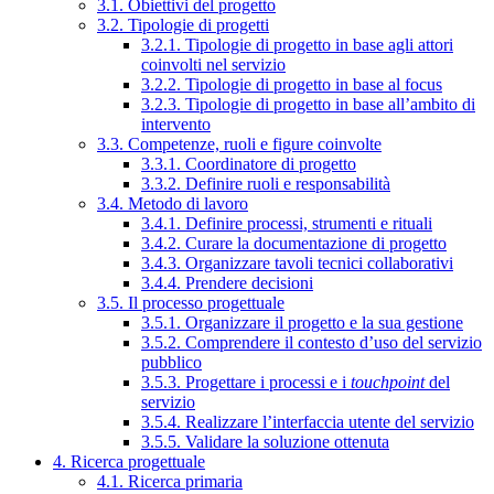
3.1. Obiettivi del progetto
3.2. Tipologie di progetti
3.2.1. Tipologie di progetto in base agli attori
coinvolti nel servizio
3.2.2. Tipologie di progetto in base al focus
3.2.3. Tipologie di progetto in base all’ambito di
intervento
3.3. Competenze, ruoli e figure coinvolte
3.3.1. Coordinatore di progetto
3.3.2. Definire ruoli e responsabilità
3.4. Metodo di lavoro
3.4.1. Definire processi, strumenti e rituali
3.4.2. Curare la documentazione di progetto
3.4.3. Organizzare tavoli tecnici collaborativi
3.4.4. Prendere decisioni
3.5. Il processo progettuale
3.5.1. Organizzare il progetto e la sua gestione
3.5.2. Comprendere il contesto d’uso del servizio
pubblico
3.5.3. Progettare i processi e i
touchpoint
del
servizio
3.5.4. Realizzare l’interfaccia utente del servizio
3.5.5. Validare la soluzione ottenuta
4. Ricerca progettuale
4.1. Ricerca primaria