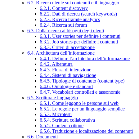
6.2. Ricerca utente sui contenuti e il linguaggio
6.2.1. Content discovery
6.2.2. Dati di ricerca (search keywords)
6.2.3. Ricerca tramite analytics
6.2.4. Ricerca sui forum
6.3. Dalla ricerca ai bisogni degli utenti
6.3.1. User stories per definire i contenuti
6.3.2. Job stories per definire i contenuti
6.3.3. Criteri di accettazione
6.4. Architettura dell’informazione
6.4.1. Definire l’architettura dell’informazione
6.4.2. Alberatura
6.4.3. Flussi di interazione
6.4.4. Sistemi di navigazione
6.4.5. Tipologie di contenuto (content type)
6.4.6. Ontologie e standard
6.4.7. Vocabolari controllati e tassonomie
6.5. Scrittura e linguaggio
6.5.1. Come leggono le persone sul web
6.5.2. Le regole per un linguaggio semplice
6.5.3. Microtesti
6.5.4. Scrittura collaborativa
6.5.5. Content critique
6.5.6. Traduzione e localizzazione dei contenuti
6.6. Documenti