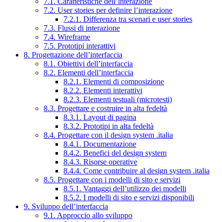
7.1. Caratteristiche dell’interazione
7.2. User stories per definire l’interazione
7.2.1. Differenza tra scenari e user stories
7.3. Flussi di interazione
7.4. Wireframe
7.5. Prototipi interattivi
8. Progettazione dell’interfaccia
8.1. Obiettivi dell’interfaccia
8.2. Elementi dell’interfaccia
8.2.1. Elementi di composizione
8.2.2. Elementi interattivi
8.2.3. Elementi testuali (microtesti)
8.3. Progettare e costruire in alta fedeltà
8.3.1. Layout di pagina
8.3.2. Prototipi in alta fedeltà
8.4. Progettare con il design system .italia
8.4.1. Documentazione
8.4.2. Benefici del design system
8.4.3. Risorse operative
8.4.4. Come contribuire al design system .italia
8.5. Progettare con i modelli di sito e servizi
8.5.1. Vantaggi dell’utilizzo dei modelli
8.5.2. I modelli di sito e servizi disponibili
9. Sviluppo dell’interfaccia
9.1. Approccio allo sviluppo