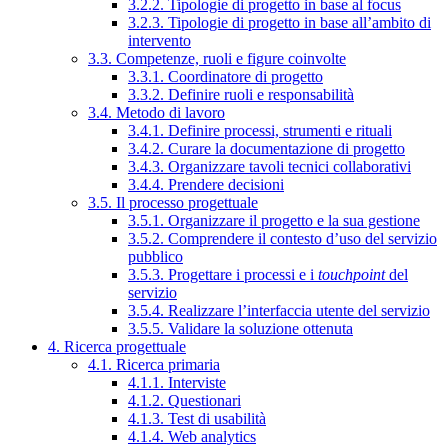
3.2.2. Tipologie di progetto in base al focus
3.2.3. Tipologie di progetto in base all’ambito di
intervento
3.3. Competenze, ruoli e figure coinvolte
3.3.1. Coordinatore di progetto
3.3.2. Definire ruoli e responsabilità
3.4. Metodo di lavoro
3.4.1. Definire processi, strumenti e rituali
3.4.2. Curare la documentazione di progetto
3.4.3. Organizzare tavoli tecnici collaborativi
3.4.4. Prendere decisioni
3.5. Il processo progettuale
3.5.1. Organizzare il progetto e la sua gestione
3.5.2. Comprendere il contesto d’uso del servizio
pubblico
3.5.3. Progettare i processi e i
touchpoint
del
servizio
3.5.4. Realizzare l’interfaccia utente del servizio
3.5.5. Validare la soluzione ottenuta
4. Ricerca progettuale
4.1. Ricerca primaria
4.1.1. Interviste
4.1.2. Questionari
4.1.3. Test di usabilità
4.1.4. Web analytics