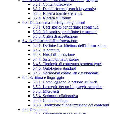
6.2.1. Content discovery
6.2.2. Dati di ricerca (search keywords)
6.2.3. Ricerca tramite analytics
6.2.4. Ricerca sui forum
6.3. Dalla ricerca ai bisogni degli utenti
6.3.1. User stories per definire i contenuti
6.3.2. Job stories per definire i contenuti
6.3.3. Criteri di accettazione
6.4. Architettura dell’informazione
6.4.1. Definire l’architettura dell’informazione
6.4.2. Alberatura
6.4.3. Flussi di interazione
6.4.4. Sistemi di navigazione
6.4.5. Tipologie di contenuto (content type)
6.4.6. Ontologie e standard
6.4.7. Vocabolari controllati e tassonomie
6.5. Scrittura e linguaggio
6.5.1. Come leggono le persone sul web
6.5.2. Le regole per un linguaggio semplice
6.5.3. Microtesti
6.5.4. Scrittura collaborativa
6.5.5. Content critique
6.5.6. Traduzione e localizzazione dei contenuti
6.6. Documenti