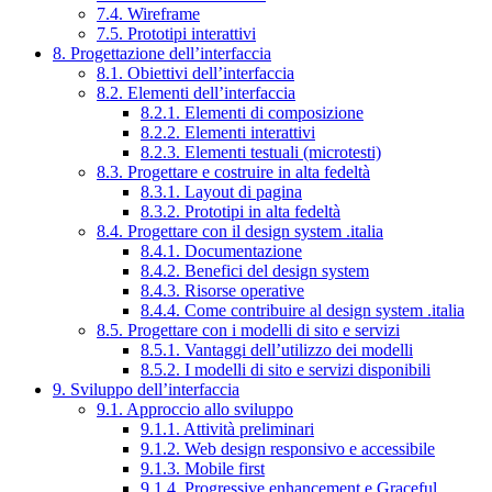
7.4. Wireframe
7.5. Prototipi interattivi
8. Progettazione dell’interfaccia
8.1. Obiettivi dell’interfaccia
8.2. Elementi dell’interfaccia
8.2.1. Elementi di composizione
8.2.2. Elementi interattivi
8.2.3. Elementi testuali (microtesti)
8.3. Progettare e costruire in alta fedeltà
8.3.1. Layout di pagina
8.3.2. Prototipi in alta fedeltà
8.4. Progettare con il design system .italia
8.4.1. Documentazione
8.4.2. Benefici del design system
8.4.3. Risorse operative
8.4.4. Come contribuire al design system .italia
8.5. Progettare con i modelli di sito e servizi
8.5.1. Vantaggi dell’utilizzo dei modelli
8.5.2. I modelli di sito e servizi disponibili
9. Sviluppo dell’interfaccia
9.1. Approccio allo sviluppo
9.1.1. Attività preliminari
9.1.2. Web design responsivo e accessibile
9.1.3. Mobile first
9.1.4. Progressive enhancement e Graceful