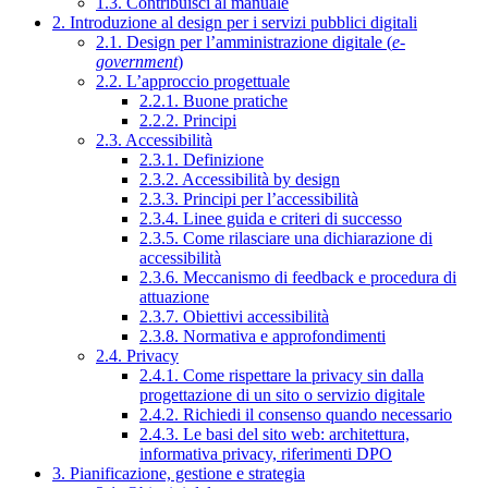
1.3. Contribuisci al manuale
2. Introduzione al design per i servizi pubblici digitali
2.1. Design per l’amministrazione digitale (
e-
government
)
2.2. L’approccio progettuale
2.2.1. Buone pratiche
2.2.2. Principi
2.3. Accessibilità
2.3.1. Definizione
2.3.2. Accessibilità by design
2.3.3. Principi per l’accessibilità
2.3.4. Linee guida e criteri di successo
2.3.5. Come rilasciare una dichiarazione di
accessibilità
2.3.6. Meccanismo di feedback e procedura di
attuazione
2.3.7. Obiettivi accessibilità
2.3.8. Normativa e approfondimenti
2.4. Privacy
2.4.1. Come rispettare la privacy sin dalla
progettazione di un sito o servizio digitale
2.4.2. Richiedi il consenso quando necessario
2.4.3. Le basi del sito web: architettura,
informativa privacy, riferimenti DPO
3. Pianificazione, gestione e strategia