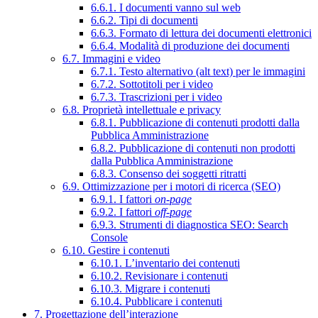
6.6.1. I documenti vanno sul web
6.6.2. Tipi di documenti
6.6.3. Formato di lettura dei documenti elettronici
6.6.4. Modalità di produzione dei documenti
6.7. Immagini e video
6.7.1. Testo alternativo (alt text) per le immagini
6.7.2. Sottotitoli per i video
6.7.3. Trascrizioni per i video
6.8. Proprietà intellettuale e privacy
6.8.1. Pubblicazione di contenuti prodotti dalla
Pubblica Amministrazione
6.8.2. Pubblicazione di contenuti non prodotti
dalla Pubblica Amministrazione
6.8.3. Consenso dei soggetti ritratti
6.9. Ottimizzazione per i motori di ricerca (SEO)
6.9.1. I fattori
on-page
6.9.2. I fattori
off-page
6.9.3. Strumenti di diagnostica SEO: Search
Console
6.10. Gestire i contenuti
6.10.1. L’inventario dei contenuti
6.10.2. Revisionare i contenuti
6.10.3. Migrare i contenuti
6.10.4. Pubblicare i contenuti
7. Progettazione dell’interazione