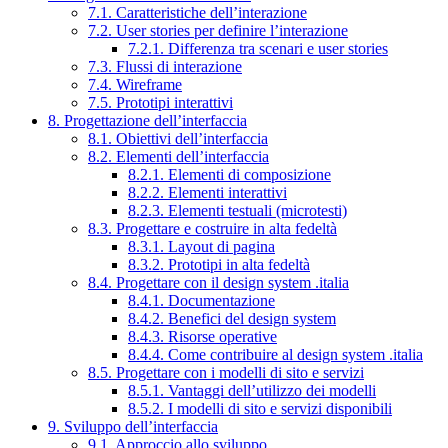
7.1. Caratteristiche dell’interazione
7.2. User stories per definire l’interazione
7.2.1. Differenza tra scenari e user stories
7.3. Flussi di interazione
7.4. Wireframe
7.5. Prototipi interattivi
8. Progettazione dell’interfaccia
8.1. Obiettivi dell’interfaccia
8.2. Elementi dell’interfaccia
8.2.1. Elementi di composizione
8.2.2. Elementi interattivi
8.2.3. Elementi testuali (microtesti)
8.3. Progettare e costruire in alta fedeltà
8.3.1. Layout di pagina
8.3.2. Prototipi in alta fedeltà
8.4. Progettare con il design system .italia
8.4.1. Documentazione
8.4.2. Benefici del design system
8.4.3. Risorse operative
8.4.4. Come contribuire al design system .italia
8.5. Progettare con i modelli di sito e servizi
8.5.1. Vantaggi dell’utilizzo dei modelli
8.5.2. I modelli di sito e servizi disponibili
9. Sviluppo dell’interfaccia
9.1. Approccio allo sviluppo