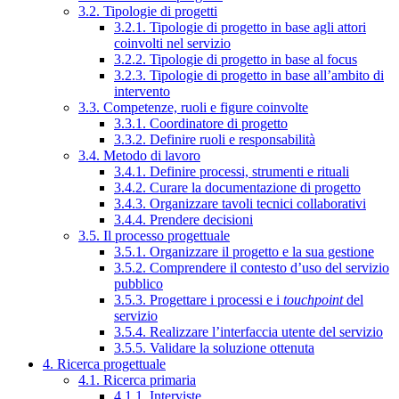
3.2. Tipologie di progetti
3.2.1. Tipologie di progetto in base agli attori
coinvolti nel servizio
3.2.2. Tipologie di progetto in base al focus
3.2.3. Tipologie di progetto in base all’ambito di
intervento
3.3. Competenze, ruoli e figure coinvolte
3.3.1. Coordinatore di progetto
3.3.2. Definire ruoli e responsabilità
3.4. Metodo di lavoro
3.4.1. Definire processi, strumenti e rituali
3.4.2. Curare la documentazione di progetto
3.4.3. Organizzare tavoli tecnici collaborativi
3.4.4. Prendere decisioni
3.5. Il processo progettuale
3.5.1. Organizzare il progetto e la sua gestione
3.5.2. Comprendere il contesto d’uso del servizio
pubblico
3.5.3. Progettare i processi e i
touchpoint
del
servizio
3.5.4. Realizzare l’interfaccia utente del servizio
3.5.5. Validare la soluzione ottenuta
4. Ricerca progettuale
4.1. Ricerca primaria
4.1.1. Interviste