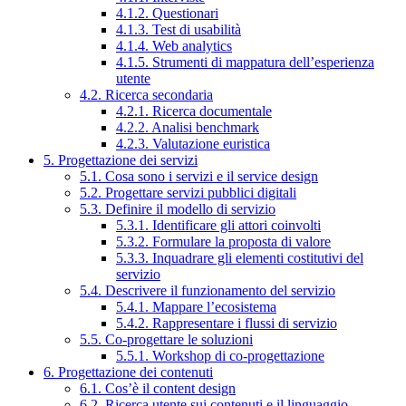
4.1.2. Questionari
4.1.3. Test di usabilità
4.1.4. Web analytics
4.1.5. Strumenti di mappatura dell’esperienza
utente
4.2. Ricerca secondaria
4.2.1. Ricerca documentale
4.2.2. Analisi benchmark
4.2.3. Valutazione euristica
5. Progettazione dei servizi
5.1. Cosa sono i servizi e il service design
5.2. Progettare servizi pubblici digitali
5.3. Definire il modello di servizio
5.3.1. Identificare gli attori coinvolti
5.3.2. Formulare la proposta di valore
5.3.3. Inquadrare gli elementi costitutivi del
servizio
5.4. Descrivere il funzionamento del servizio
5.4.1. Mappare l’ecosistema
5.4.2. Rappresentare i flussi di servizio
5.5. Co-progettare le soluzioni
5.5.1. Workshop di co-progettazione
6. Progettazione dei contenuti
6.1. Cos’è il content design
6.2. Ricerca utente sui contenuti e il linguaggio