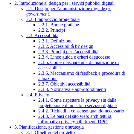
2. Introduzione al design per i servizi pubblici digitali
2.1. Design per l’amministrazione digitale (
e-
government
)
2.2. L’approccio progettuale
2.2.1. Buone pratiche
2.2.2. Principi
2.3. Accessibilità
2.3.1. Definizione
2.3.2. Accessibilità by design
2.3.3. Principi per l’accessibilità
2.3.4. Linee guida e criteri di successo
2.3.5. Come rilasciare una dichiarazione di
accessibilità
2.3.6. Meccanismo di feedback e procedura di
attuazione
2.3.7. Obiettivi accessibilità
2.3.8. Normativa e approfondimenti
2.4. Privacy
2.4.1. Come rispettare la privacy sin dalla
progettazione di un sito o servizio digitale
2.4.2. Richiedi il consenso quando necessario
2.4.3. Le basi del sito web: architettura,
informativa privacy, riferimenti DPO
3. Pianificazione, gestione e strategia
3.1. Obiettivi del progetto