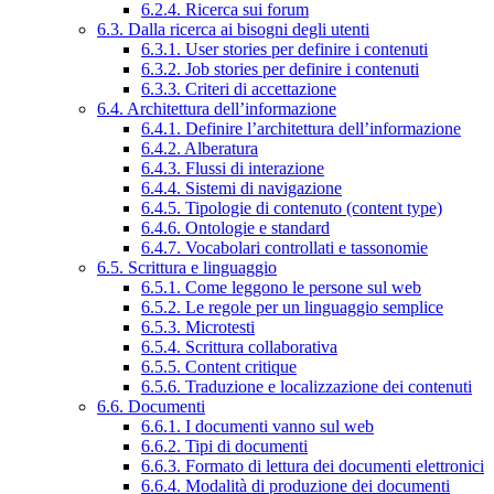
6.2.4. Ricerca sui forum
6.3. Dalla ricerca ai bisogni degli utenti
6.3.1. User stories per definire i contenuti
6.3.2. Job stories per definire i contenuti
6.3.3. Criteri di accettazione
6.4. Architettura dell’informazione
6.4.1. Definire l’architettura dell’informazione
6.4.2. Alberatura
6.4.3. Flussi di interazione
6.4.4. Sistemi di navigazione
6.4.5. Tipologie di contenuto (content type)
6.4.6. Ontologie e standard
6.4.7. Vocabolari controllati e tassonomie
6.5. Scrittura e linguaggio
6.5.1. Come leggono le persone sul web
6.5.2. Le regole per un linguaggio semplice
6.5.3. Microtesti
6.5.4. Scrittura collaborativa
6.5.5. Content critique
6.5.6. Traduzione e localizzazione dei contenuti
6.6. Documenti
6.6.1. I documenti vanno sul web
6.6.2. Tipi di documenti
6.6.3. Formato di lettura dei documenti elettronici
6.6.4. Modalità di produzione dei documenti