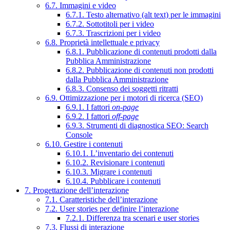
6.7. Immagini e video
6.7.1. Testo alternativo (alt text) per le immagini
6.7.2. Sottotitoli per i video
6.7.3. Trascrizioni per i video
6.8. Proprietà intellettuale e privacy
6.8.1. Pubblicazione di contenuti prodotti dalla
Pubblica Amministrazione
6.8.2. Pubblicazione di contenuti non prodotti
dalla Pubblica Amministrazione
6.8.3. Consenso dei soggetti ritratti
6.9. Ottimizzazione per i motori di ricerca (SEO)
6.9.1. I fattori
on-page
6.9.2. I fattori
off-page
6.9.3. Strumenti di diagnostica SEO: Search
Console
6.10. Gestire i contenuti
6.10.1. L’inventario dei contenuti
6.10.2. Revisionare i contenuti
6.10.3. Migrare i contenuti
6.10.4. Pubblicare i contenuti
7. Progettazione dell’interazione
7.1. Caratteristiche dell’interazione
7.2. User stories per definire l’interazione
7.2.1. Differenza tra scenari e user stories
7.3. Flussi di interazione