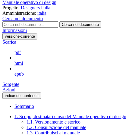
Manuale operativo di design
Progetto:
Designers Italia
Amministrazione:
italia
Cerca nel documento
Cerca nel documento
Informazioni
versione-corrente
Scarica
pdf
html
epub
Sorgente
Azioni
indice dei contenuti
Sommario
1. Scopo, destinatari e uso del Manuale operativo di design
1.1. Versionamento e storico
1.2. Consultazione del manuale
1.3. Contribuisci al manuale