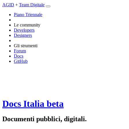
AGID
+
Team Digitale
Piano Triennale
Le community
Developers
Designers
Gli strumenti
Forum
Docs
GitHub
Docs Italia
beta
Documenti pubblici, digitali.