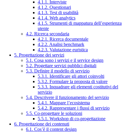
4.1.1. Interviste
4.1.2. Questionari
4.1.3. Test di usabilità
4.1.4. Web analytics
4.1.5. Strumenti di mappatura dell’esperienza
utente
4.2. Ricerca secondaria
4.2.1. Ricerca documentale
4.2.2. Analisi benchmark
4.2.3. Valutazione euristica
5. Progettazione dei servizi
5.1. Cosa sono i servizi e il service design
5.2. Progettare servizi pubblici digitali
5.3. Definire il modello di servizio
5.3.1. Identificare gli attori coinvolti
5.3.2. Formulare la proposta di valore
5.3.3. Inquadrare gli elementi costitutivi del
servizio
5.4. Descrivere il funzionamento del servizio
5.4.1. Mappare l’ecosistema
5.4.2. Rappresentare i flussi di servizio
5.5. Co-progettare le soluzioni
5.5.1. Workshop di co-progettazione
6. Progettazione dei contenuti
6.1. Cos’è il content design